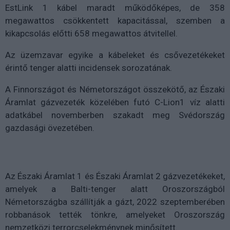
EstLink 1 kábel maradt működőképes, de 358
megawattos csökkentett kapacitással, szemben a
kikapcsolás előtti 658 megawattos átvitellel.
Az üzemzavar egyike a kábeleket és csővezetékeket
érintő tenger alatti incidensek sorozatának.
A Finnországot és Németországot összekötő, az Északi
Áramlat gázvezeték közelében futó C-Lion1 víz alatti
adatkábel novemberben szakadt meg Svédország
gazdasági övezetében.
Az Északi Áramlat 1 és Északi Áramlat 2 gázvezetékeket,
amelyek a Balti-tenger alatt Oroszországból
Németországba szállítják a gázt, 2022 szeptemberében
robbanások tették tönkre, amelyeket Oroszország
nemzetközi terrorcselekménynek minősített.