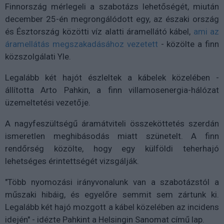
Finnország mérlegeli a szabotázs lehetőségét, miután
december 25-én megrongálódott egy, az északi ország
és Észtország közötti víz alatti áramellátó kábel,
ami az
áramellátás megszakadásához vezetett
- közölte a finn
közszolgálati Yle.
Legalább két hajót észleltek a kábelek közelében -
állította Arto Pahkin, a finn villamosenergia-hálózat
üzemeltetési vezetője.
A nagyfeszültségű áramátviteli összeköttetés szerdán
ismeretlen meghibásodás miatt szünetelt. A finn
rendőrség közölte, hogy egy külföldi teherhajó
lehetséges érintettségét vizsgálják.
"Több nyomozási irányvonalunk van a szabotázstól a
műszaki hibáig, és egyelőre semmit sem zártunk ki.
Legalább két hajó mozgott a kábel közelében az incidens
idején" - idézte Pahkint a Helsingin Sanomat című lap.