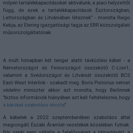
milyen tartalékkapacitásokat aktiválunk, a piaci helyzettől
függ, de ezek a tartalékkapacitások Észtországban,
Lettországban és Litvániában léteznek" - mondta Reigo
Kebja, az Elering igazgatósági tagja az ERR közszolgálati
műsorszolgáltatónak.
A múlt hónapban két tenger alatti távközlési kábel - a
Németországot és Finnországot összekötő C-Lion1,
valamint a Svédországot és Litvániát összekötő BCS
East-West Interlink - szakadt meg. Boris Pistorius német
védelmi miniszter akkor azt mondta, hogy Berlinnek
"biztos információk hiányában azt kell feltételeznie, hogy
a károkat szabotázs okozta
".
A kábelek a 2022 szeptemberében szabotázs által
megrongált Északi Áramlat-vezetékek közelében futnak.
Bár senki nem vállalta a felelősséget a támadásért, a