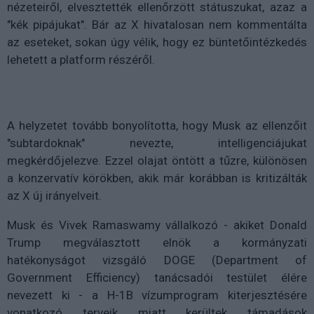
nézeteiről, elvesztették ellenőrzött státuszukat, azaz a
"kék pipájukat". Bár az X hivatalosan nem kommentálta
az eseteket, sokan úgy vélik, hogy ez büntetőintézkedés
lehetett a platform részéről.
A helyzetet tovább bonyolította, hogy Musk az ellenzőit
"subtardoknak" nevezte, intelligenciájukat
megkérdőjelezve. Ezzel olajat öntött a tűzre, különösen
a konzervatív körökben, akik már korábban is kritizálták
az X új irányelveit.
Musk és Vivek Ramaswamy vállalkozó - akiket Donald
Trump megválasztott elnök a kormányzati
hatékonyságot vizsgáló DOGE (Department of
Government Efficiency) tanácsadói testület élére
nevezett ki - a H-1B vízumprogram kiterjesztésére
vonatkozó terveik miatt kerültek támadások