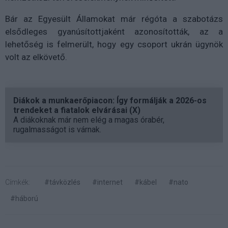
Bár az Egyesült Államokat már régóta a szabotázs
elsődleges gyanúsítottjaként azonosították, az a
lehetőség is felmerült, hogy egy csoport ukrán ügynök
volt az elkövető.
Diákok a munkaerőpiacon: Így formálják a 2026-os
trendeket a fiatalok elvárásai (X)
A diákoknak már nem elég a magas órabér,
rugalmasságot is várnak.
Címkék:
#távközlés
#internet
#kábel
#nato
#háború