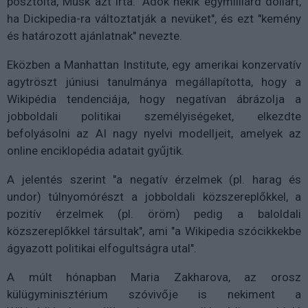
posztolta, Musk azt írta: "Adok nekik egymilliárd dollárt,
ha Dickipedia-ra változtatják a nevüket", és ezt "kemény
és határozott ajánlatnak" nevezte.
Eközben a Manhattan Institute, egy amerikai konzervatív
agytröszt júniusi tanulmánya megállapította, hogy a
Wikipédia tendenciája, hogy negatívan ábrázolja a
jobboldali politikai személyiségeket, elkezdte
befolyásolni az AI nagy nyelvi modelljeit, amelyek az
online enciklopédia adatait gyűjtik.
A jelentés szerint "a negatív érzelmek (pl. harag és
undor) túlnyomórészt a jobboldali közszereplőkkel, a
pozitív érzelmek (pl. öröm) pedig a baloldali
közszereplőkkel társultak", ami "a Wikipedia szócikkekbe
ágyazott politikai elfogultságra utal".
A múlt hónapban Maria Zakharova, az orosz
külügyminisztérium szóvivője is nekiment a