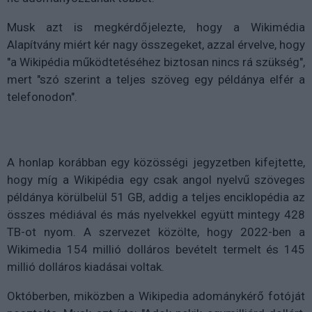
Musk azt is megkérdőjelezte, hogy a Wikimédia
Alapítvány miért kér nagy összegeket, azzal érvelve, hogy
"a Wikipédia működtetéséhez biztosan nincs rá szükség",
mert "szó szerint a teljes szöveg egy példánya elfér a
telefonodon".
A honlap korábban egy közösségi jegyzetben kifejtette,
hogy míg a Wikipédia egy csak angol nyelvű szöveges
példánya körülbelül 51 GB, addig a teljes enciklopédia az
összes médiával és más nyelvekkel együtt mintegy 428
TB-ot nyom. A szervezet közölte, hogy 2022-ben a
Wikimedia 154 millió dolláros bevételt termelt és 145
millió dolláros kiadásai voltak.
Októberben, miközben a Wikipedia adománykérő fotóját