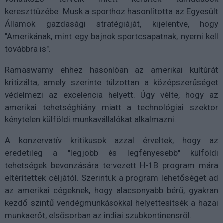
kereszttüzébe. Musk a sporthoz hasonlította az Egyesült
Államok gazdasági stratégiáját, kijelentve, hogy
"Amerikának, mint egy bajnok sportcsapatnak, nyerni kell
továbbra is".
Ramaswamy ehhez hasonlóan az amerikai kultúrát
kritizálta, amely szerinte túlzottan a középszerűséget
védelmezi az excelencia helyett. Úgy vélte, hogy az
amerikai tehetséghiány miatt a technológiai szektor
kénytelen külföldi munkavállalókat alkalmazni.
A konzervatív kritikusok azzal érveltek, hogy az
eredetileg a "legjobb és legfényesebb" külföldi
tehetségek bevonzására tervezett H-1B program mára
eltérítettek céljától. Szerintük a program lehetőséget ad
az amerikai cégeknek, hogy alacsonyabb bérű, gyakran
kezdő szintű vendégmunkásokkal helyettesítsék a hazai
munkaerőt, elsősorban az indiai szubkontinensről.