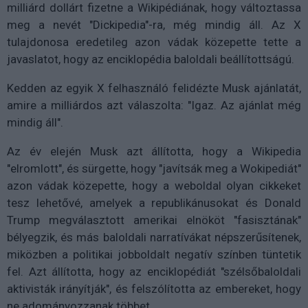
milliárd dollárt fizetne a Wikipédiának, hogy változtassa
meg a nevét "Dickipedia"-ra, még mindig áll. Az X
tulajdonosa eredetileg azon vádak közepette tette a
javaslatot, hogy az enciklopédia baloldali beállítottságú.
Kedden az egyik X felhasználó felidézte Musk ajánlatát,
amire a milliárdos azt válaszolta: "Igaz. Az ajánlat még
mindig áll".
Az év elején Musk azt állította, hogy a Wikipedia
"elromlott", és sürgette, hogy "javítsák meg a Wokipediát"
azon vádak közepette, hogy a weboldal olyan cikkeket
tesz lehetővé, amelyek a republikánusokat és Donald
Trump megválasztott amerikai elnököt "fasisztának"
bélyegzik, és más baloldali narratívákat népszerűsítenek,
miközben a politikai jobboldalt negatív színben tüntetik
fel. Azt állította, hogy az enciklopédiát "szélsőbaloldali
aktivisták irányítják", és felszólította az embereket, hogy
ne adományozzanak többet.