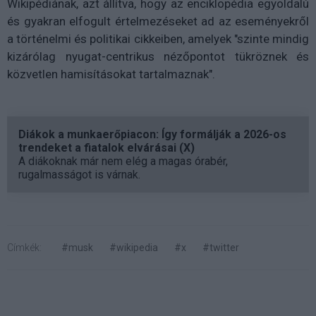
Wikipédiának, azt állítva, hogy az enciklopédia egyoldalú
és gyakran elfogult értelmezéseket ad az eseményekről
a történelmi és politikai cikkeiben, amelyek "szinte mindig
kizárólag nyugat-centrikus nézőpontot tükröznek és
közvetlen hamisításokat tartalmaznak".
Diákok a munkaerőpiacon: Így formálják a 2026-os
trendeket a fiatalok elvárásai (X)
A diákoknak már nem elég a magas órabér,
rugalmasságot is várnak.
Címkék:
#musk
#wikipedia
#x
#twitter