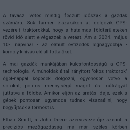
A tavaszi vetés mindig feszült időszak a gazdák
számára. Sok farmer éjszakákon át dolgozik GPS-
vezérelt traktorokkal, hogy a hatalmas földterületeken
rövid idő alatt elvégezzék a vetést. Ám a 2024. május
10-i napvihar - az elmúlt évtizedek legnagyobbja -
komoly kihívás elé állította őket.
A mai gazdák munkájában kulcsfontosságú a GPS-
technológia. A műholdak által irányított "okos traktorok"
éjjel-nappal képesek dolgozni, egyenesen vetve a
sorokat, pontos mennyiségű magot és műtrágyát
juttatva a földbe. Amikor eljön az aratás ideje, ezek a
gépek pontosan ugyanoda tudnak visszaállni, hogy
begyűjtsék a termést is.
Ethan Smidt, a John Deere szervizvezetője szerint a
precíziós mezőgazdaság ma már széles körben