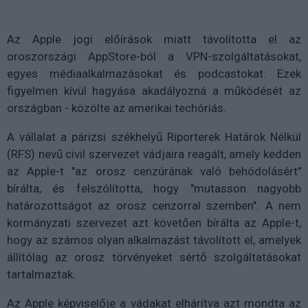
Az Apple jogi előírások miatt távolította el az
oroszországi AppStore-ból a VPN-szolgáltatásokat,
egyes médiaalkalmazásokat és podcastokat. Ezek
figyelmen kívül hagyása akadályozná a működését az
országban - közölte az amerikai techóriás.
A vállalat a párizsi székhelyű Riporterek Határok Nélkül
(RFS) nevű civil szervezet vádjaira reagált, amely kedden
az Apple-t "az orosz cenzúrának való behódolásért"
bírálta, és felszólította, hogy "mutasson nagyobb
határozottságot az orosz cenzorral szemben". A nem
kormányzati szervezet azt követően bírálta az Apple-t,
hogy az számos olyan alkalmazást távolított el, amelyek
állítólag az orosz törvényeket sértő szolgáltatásokat
tartalmaztak.
Az Apple képviselője a vádakat elhárítva azt mondta az