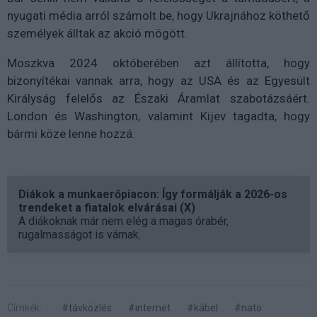
nyugati média arról számolt be, hogy Ukrajnához köthető
személyek álltak az akció mögött.
Moszkva 2024 októberében azt állította, hogy
bizonyítékai vannak arra, hogy az USA és az Egyesült
Királyság felelős az Északi Áramlat szabotázsáért.
London és Washington, valamint Kijev tagadta, hogy
bármi köze lenne hozzá.
Diákok a munkaerőpiacon: Így formálják a 2026-os
trendeket a fiatalok elvárásai (X)
A diákoknak már nem elég a magas órabér,
rugalmasságot is várnak.
Címkék:
#távközlés
#internet
#kábel
#nato