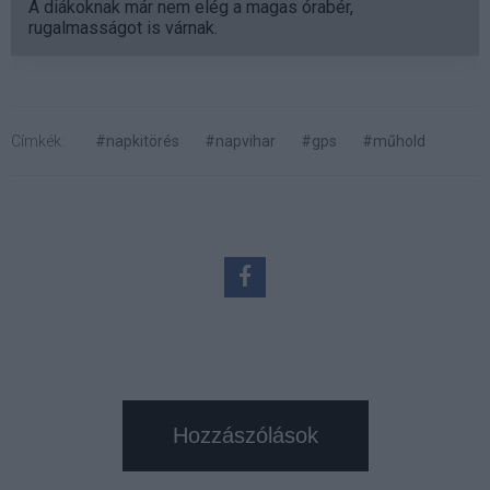
A diákoknak már nem elég a magas órabér,
rugalmasságot is várnak.
Címkék:
#napkitörés
#napvihar
#gps
#műhold
Hozzászólások