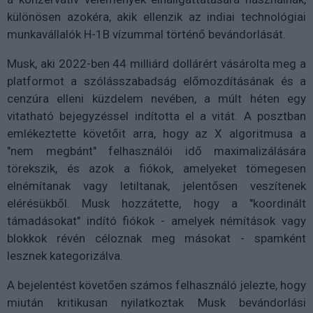
különösen azokéra, akik ellenzik az indiai technológiai
munkavállalók H-1B vízummal történő bevándorlását.
Musk, aki 2022-ben 44 milliárd dollárért vásárolta meg a
platformot a szólásszabadság előmozdításának és a
cenzúra elleni küzdelem nevében, a múlt héten egy
vitatható bejegyzéssel indította el a vitát. A posztban
emlékeztette követőit arra, hogy az X algoritmusa a
"nem megbánt" felhasználói idő maximalizálására
törekszik, és azok a fiókok, amelyeket tömegesen
elnémítanak vagy letiltanak, jelentősen veszítenek
elérésükből. Musk hozzátette, hogy a "koordinált
támadásokat" indító fiókok - amelyek némítások vagy
blokkok révén céloznak meg másokat - spamként
lesznek kategorizálva.
A bejelentést követően számos felhasználó jelezte, hogy
miután kritikusan nyilatkoztak Musk bevándorlási