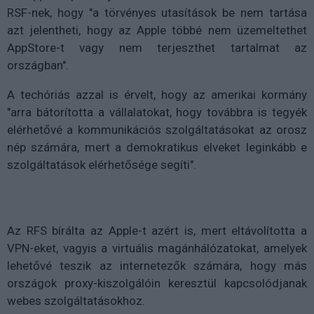
RSF-nek, hogy "a törvényes utasítások be nem tartása
azt jelentheti, hogy az Apple többé nem üzemeltethet
AppStore-t vagy nem terjeszthet tartalmat az
országban".
A techóriás azzal is érvelt, hogy az amerikai kormány
"arra bátorította a vállalatokat, hogy továbbra is tegyék
elérhetővé a kommunikációs szolgáltatásokat az orosz
nép számára, mert a demokratikus elveket leginkább e
szolgáltatások elérhetősége segíti".
Az RFS bírálta az Apple-t azért is, mert eltávolította a
VPN-eket, vagyis a virtuális magánhálózatokat, amelyek
lehetővé teszik az internetezők számára, hogy más
országok proxy-kiszolgálóin keresztül kapcsolódjanak
webes szolgáltatásokhoz.