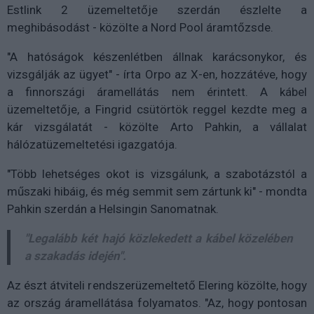
Estlink 2 üzemeltetője szerdán észlelte a
meghibásodást - közölte a Nord Pool áramtőzsde.
"A hatóságok készenlétben állnak karácsonykor, és
vizsgálják az ügyet" - írta Orpo az X-en, hozzátéve, hogy
a finnországi áramellátás nem érintett. A kábel
üzemeltetője, a Fingrid csütörtök reggel kezdte meg a
kár vizsgálatát - közölte Arto Pahkin, a vállalat
hálózatüzemeltetési igazgatója.
"Több lehetséges okot is vizsgálunk, a szabotázstól a
műszaki hibáig, és még semmit sem zártunk ki" - mondta
Pahkin szerdán a Helsingin Sanomatnak.
"Legalább két hajó közlekedett a kábel közelében
a szakadás idején".
Az észt átviteli rendszerüzemeltető Elering közölte, hogy
az ország áramellátása folyamatos. "Az, hogy pontosan