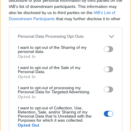
disclosure of your personal information by third parties on the
trendeket a fiatalok elvárásai (X)
IAB’s list of downstream participants. This information may
A diákoknak már nem elég a magas órabér,
also be disclosed by us to third parties on the
IAB’s List of
rugalmasságot is várnak.
Downstream Participants
that may further disclose it to other
third parties.
Please note that this website/app uses one or more Google
Personal Data Processing Opt Outs
services and may gather and store information including but
Címkék:
#elon musk
#x
#twitter
#algoritmus
not limited to your visit or usage behaviour. You may click to
I want to opt-out of the Sharing of my
personal data.
grant or deny consent to Google and its third-party tags to
#india
#mutes
#block
#spam
#vivek ramaswamy
Opted In
use your data for below specified purposes in below Google
consent section.
I want to opt-out of the Sale of my
Personal Data.
Opted In
I want to opt-out of processing my
Personal Data for Targeted Advertising.
Irán feloldja a WhatsApp-
Opted In
tilalmat
I want to opt-out of Collection, Use,
Retention, Sale, and/or Sharing of my
Personal Data that Is Unrelated with the
Purposes for which it was collected.
ComputerTrends
|
2024 december 26. 17:08
Opted Out