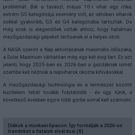
problémát. Bár a tavaszi, május 10-i vihar egy ritka,
extrém G5 kategóriájú esemény volt, az októberi viharok
sokkal gyakoribb, G3 és G4 kategóriába tartoztak. De
még ezek is elegendőek voltak ahhoz, hogy hatalmas
mezőgazdasági gépeket térítsenek el a helyes útról.
A NASA szerint a Nap aktivitásának maximális időszaka,
a Solar Maximum várhatóan még egy-két évig tart. Ez azt
jelenti, hogy 2025-ben és 2026-ban a gazdáknak ismét
szembe kell nézniük a napviharok okozta kihívásokkal.
A mezőgazdasági technológia és a természet közötti
küzdelem tehát tovább folytatódik - és úgy tűnik, a
következő években egyre több görbe sorral kell számolni.
Diákok a munkaerőpiacon: Így formálják a 2026-os
trendeket a fiatalok elvárásai (X)