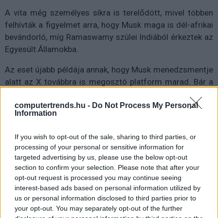
A vita még személyes síkra is terelődött, mivel többen
felhívták a figyelmet arra, hogy Musk maga is dél-afrikai
bevándorló, míg Ramaswamy szülei Indiából érkeztek az
Egyesült Államokba.
Az eset újabb példája annak, hogy Musk menedzsmentje
alatt az X továbbra is megosztó platform marad. Bár a
milliárdos a szólásszabadság bajnokának állította be
computertrends.hu -
Do Not Process My Personal
magát, sokan úgy vélik, hogy a cég új irányelvei és az
Information
algoritmus változásai pont az ellenkező hatást fejtik ki.
If you wish to opt-out of the sale, sharing to third parties, or
Az X körüli vita minden bizonnyal nem ért véget, és a
processing of your personal or sensitive information for
platform további lépései határozzák meg, hogyan ítéli
targeted advertising by us, please use the below opt-out
meg a közvélemény Musk bevándorlási politikáját és az
section to confirm your selection. Please note that after your
X működését.
opt-out request is processed you may continue seeing
interest-based ads based on personal information utilized by
us or personal information disclosed to third parties prior to
your opt-out. You may separately opt-out of the further
Diákok a munkaerőpiacon: Így formálják a 2026-os