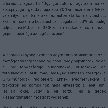
elterjedt világszerte. "Úgy gondolom, hogy az amerikai
középnyugati gazdák legalább 80%-a használja a GPS-t
valamilyen szinten - akár az automata kormányzáshoz,
akár a hozamtérképezéshez. Legalább 50%-uk pedig
teljes mértékben a GPS-re támaszkodik, és minden
gépen használja azt egész évben."
A naptevékenység azonban egyre több problémát okoz a
mezőgazdasági technológiában. Nagy napviharok idején
a Föld ionoszférája buborékokkal, hullámokkal és
turbulenciával telik meg, amelyek súlyosan torzítják a
GPS-műholdak rádiójeleit. Ennek eredményeként a
traktorok és kombájnok néha elveszítik a jelet, ami
leállítja őket, vagy a jel torzul, és a gépek
kiszámíthatatlan mozgást végeznek.
Nem csak történelmi méretű napviharok okoznak