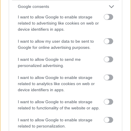
Google consents
A lépést a teheráni reformerek üdvözölték, a
I want to allow Google to enable storage
konzervatívok viszont elítélték.
related to advertising like cookies on web or
device identifiers in apps.
I want to allow my user data to be sent to
Az iráni Kibertér Legfelsőbb Tanácsa egyhangúlag
Google for online advertising purposes.
megszavazta a WhatsApp és a Google Play országos
I want to allow Google to send me
tilalmának feloldását - jelentette az állami média.
personalized advertising.
Teherán a 2022-es polgári zavargások hulláma idején
korlátozta a hozzáférést számos nyugati
I want to allow Google to enable storage
üzenetküldőhöz és közösségi médiaplatformhoz.
related to analytics like cookies on web or
device identifiers in apps.
"A WhatsAppra és a Google Playre vonatkozó tilalmat a
I want to allow Google to enable storage
kibertér legfelsőbb tanácsa tagjainak egyhangú
related to functionality of the website or app.
szavazatával feloldották" - jelentette az IRNA
hírügynökség a tanács Maszúd Peszkian elnök által
I want to allow Google to enable storage
vezetett ülése után.
related to personalization.