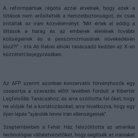
A reformpártiak régóta azzal érvelnek, hogy ezek a
tiltások nem erősítették a nemzetbiztonságot, és csak
irritálták az iráni közvéleményt. "Mit értek el eddig a
tiltások a harag és az emberek életének további
költségeinek és a pesszimizmusának növekedésén
kívül?!" - írta Ali Rabiei elnöki tanácsadó kedden az X-en
közzétett bejegyzésében.
Az AFP szerint azonban konzervatív törvényhozók egy
csoportja a szavazás előtt levélben fordult a Kibertér
Legfelsőbb Tanácsához, és arra szólította fel őket, hogy
ne oldják fel a korlátozásokat, arra hivatkozva, hogy egy
ilyen lépés "ajándék lenne Irán ellenségeinek".
Szeptemberben a Fehér Ház felszólította az amerikai
technológiai vállalatvezetőket, hogy segítsék az irániakat