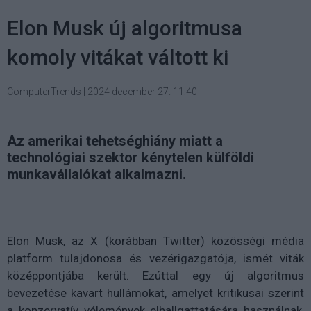
Elon Musk új algoritmusa
komoly vitákat váltott ki
ComputerTrends
|
2024 december 27. 11:40
Az amerikai tehetséghiány miatt a
technológiai szektor kénytelen külföldi
munkavállalókat alkalmazni.
Elon Musk, az X (korábban Twitter) közösségi média
platform tulajdonosa és vezérigazgatója, ismét viták
középpontjába került. Ezúttal egy új algoritmus
bevezetése kavart hullámokat, amelyet kritikusai szerint
a konzervatív vélemények elhallgattatására használnak,