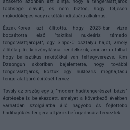
szakértő azonban azt állítja, hogy a tengeralattjárók
többsége elavult, és nem biztos, hogy teljesen
működőképes vagy rakéták indítására alkalmas.
Észak-Korea azt állította, hogy 2023-ban vízre
bocsátotta első "taktikai nukleáris támadó
tengeralattjáróját", egy Sinpo-C osztályú hajót, amely
állítólag tíz kilövőnyílással rendelkezik, ami arra utalhat
hogy ballisztikus rakétákkal van felfegyverezve. Kim
Dzsongun akkoriban bejelentette, hogy további
tengeralattjárók, köztük egy nukleáris meghajtású
tengeralattjáró építését tervezi.
Tavaly az ország egy új "modern haditengerészeti bázis"
építésébe is belekezdett, amelyet a következő években
várhatóan szolgálatba álló nagyobb és fejlettebb
hadihajók és tengeralattjárók befogadására terveztek.