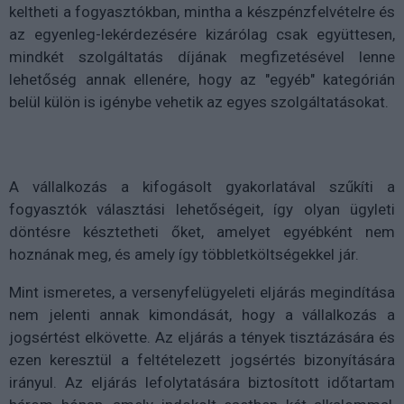
keltheti a fogyasztókban, mintha a készpénzfelvételre és
az egyenleg-lekérdezésére kizárólag csak együttesen,
mindkét szolgáltatás díjának megfizetésével lenne
lehetőség annak ellenére, hogy az "egyéb" kategórián
belül külön is igénybe vehetik az egyes szolgáltatásokat.
A vállalkozás a kifogásolt gyakorlatával szűkíti a
fogyasztók választási lehetőségeit, így olyan ügyleti
döntésre késztetheti őket, amelyet egyébként nem
hoznának meg, és amely így többletköltségekkel jár.
Mint ismeretes, a versenyfelügyeleti eljárás megindítása
nem jelenti annak kimondását, hogy a vállalkozás a
jogsértést elkövette. Az eljárás a tények tisztázására és
ezen keresztül a feltételezett jogsértés bizonyítására
irányul. Az eljárás lefolytatására biztosított időtartam