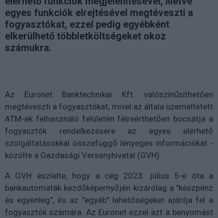
elérhető funkciók megjelenítésével, illetve
egyes funkciók elrejtésével megtéveszti a
fogyasztókat, ezzel pedig egyébként
elkerülhető többletköltségeket okoz
számukra.
Az Euronet Banktechnikai Kft. valószínűsíthetően
megtéveszti a fogyasztókat, mivel az általa üzemeltetett
ATM-ek felhasználó felületén félreérthetően bocsátja a
fogyasztók rendelkezésére az egyes elérhető
szolgáltatásokkal összefüggő lényeges információkat -
közölte a Gazdasági Versenyhivatal (GVH).
A GVH észlelte, hogy a cég 2023. július 5-e óta a
bankautomaták kezdőképernyőjén kizárólag a "készpénz
és egyenleg", és az "egyéb" lehetőségeket ajánlja fel a
fogyasztók számára. Az Euronet ezzel azt a benyomást