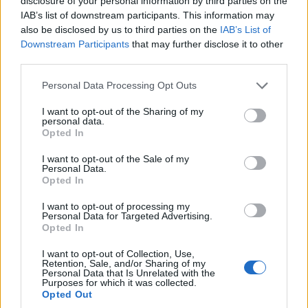
disclosure of your personal information by third parties on the
és hadihajóit - mind a felszíni, mind a víz alattiakat -
IAB’s list of downstream participants. This information may
also be disclosed by us to third parties on the
IAB’s List of
kulcsfontosságú elrettentő eszköznek nevezte az
Downstream Participants
that may further disclose it to other
"ellenséges erők megrögzött
ágyúnaszád-
third parties.
diplomáciájával
" szemben.
Please note that this website/app uses one or more Google
Personal Data Processing Opt Outs
services and may gather and store information including but
not limited to your visit or usage behaviour. You may click to
I want to opt-out of the Sharing of my
personal data.
grant or deny consent to Google and its third-party tags to
Opted In
use your data for below specified purposes in below Google
consent section.
I want to opt-out of the Sale of my
Personal Data.
Opted In
I want to opt-out of processing my
Personal Data for Targeted Advertising.
Opted In
I want to opt-out of Collection, Use,
Retention, Sale, and/or Sharing of my
Personal Data that Is Unrelated with the
Purposes for which it was collected.
Opted Out
Diákok a munkaerőpiacon: Így formálják a 2026-os