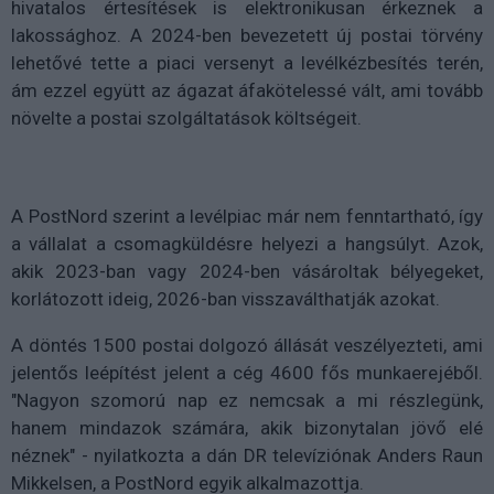
hivatalos értesítések is elektronikusan érkeznek a
lakossághoz. A 2024-ben bevezetett új postai törvény
lehetővé tette a piaci versenyt a levélkézbesítés terén,
ám ezzel együtt az ágazat áfakötelessé vált, ami tovább
növelte a postai szolgáltatások költségeit.
A PostNord szerint a levélpiac már nem fenntartható, így
a vállalat a csomagküldésre helyezi a hangsúlyt. Azok,
akik 2023-ban vagy 2024-ben vásároltak bélyegeket,
korlátozott ideig, 2026-ban visszaválthatják azokat.
A döntés 1500 postai dolgozó állását veszélyezteti, ami
jelentős leépítést jelent a cég 4600 fős munkaerejéből.
"Nagyon szomorú nap ez nemcsak a mi részlegünk,
hanem mindazok számára, akik bizonytalan jövő elé
néznek" - nyilatkozta a dán DR televíziónak Anders Raun
Mikkelsen, a PostNord egyik alkalmazottja.