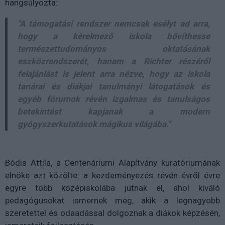
hangsúlyozta:
"A támogatási rendszer nemcsak esélyt ad arra,
hogy a kérelmező iskola bővíthesse
természettudományos oktatásának
eszközrendszerét, hanem a Richter részéről
felajánlást is jelent arra nézve, hogy az iskola
tanárai és diákjai tanulmányi látogatások és
egyéb fórumok révén izgalmas és tanulságos
betekintést kapjanak a modern
gyógyszerkutatások mágikus világába."
Bódis Attila, a Centenáriumi Alapítvány kuratóriumának
elnöke azt közölte: a kezdeményezés révén évről évre
egyre több középiskolába jutnak el, ahol kiváló
pedagógusokat ismernek meg, akik a legnagyobb
szeretettel és odaadással dolgoznak a diákok képzésén,