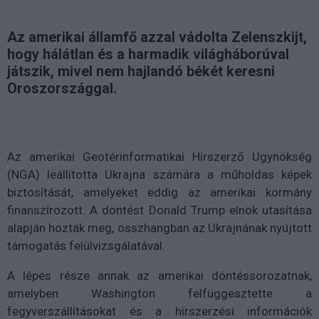
Az amerikai államfő azzal vádolta Zelenszkijt,
hogy hálátlan és a harmadik világháborúval
játszik, mivel nem hajlandó békét keresni
Oroszországgal.
Az amerikai Geotérinformatikai Hírszerző Ügynökség
(NGA) leállította Ukrajna számára a műholdas képek
biztosítását, amelyeket eddig az amerikai kormány
finanszírozott. A döntést Donald Trump elnök utasítása
alapján hozták meg, összhangban az Ukrajnának nyújtott
támogatás felülvizsgálatával.
A lépés része annak az amerikai döntéssorozatnak,
amelyben Washington felfüggesztette a
fegyverszállításokat és a hírszerzési információk