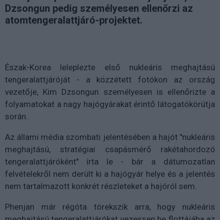
Dzsongun pedig személyesen ellenőrzi az
atomtengeralattjáró-projektet.
Észak-Korea leleplezte első nukleáris meghajtású
tengeralattjáróját - a közzétett fotókon az ország
vezetője, Kim Dzsongun személyesen is ellenőrizte a
folyamatokat a nagy hajógyárakat érintő látogatókörútja
során.
Az állami média szombati jelentésében a hajót "nukleáris
meghajtású, stratégiai csapásmérő rakétahordozó
tengeralattjáróként" írta le - bár a dátumozatlan
felvételekről nem derült ki a hajógyár helye és a jelentés
nem tartalmazott konkrét részleteket a hajóról sem.
Phenjan már régóta törekszik arra, hogy nukleáris
meghajtású tengeralattjárókat vezessen be flottájába az