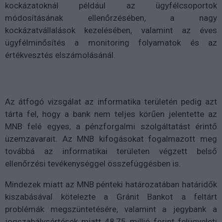
kockázatoknál például az ügyfélcsoportok
módosításának ellenőrzésében, a nagy
kockázatvállalások kezelésében, valamint az éves
ügyfélminősítés a monitoring folyamatok és az
értékvesztés elszámolásánál.
Az átfogó vizsgálat az informatika területén pedig azt
tárta fel, hogy a bank nem teljes körűen jelentette az
MNB felé egyes, a pénzforgalmi szolgáltatást érintő
üzemzavarait. Az MNB kifogásokat fogalmazott meg
továbbá az informatikai területen végzett belső
ellenőrzési tevékenységgel összefüggésben is.
Mindezek miatt az MNB pénteki határozatában határidők
kiszabásával kötelezte a Gránit Bankot a feltárt
problémák megszüntetésére, valamint a jegybank a
jogszabálysértések miatt 48,75 millió forint felügyeleti