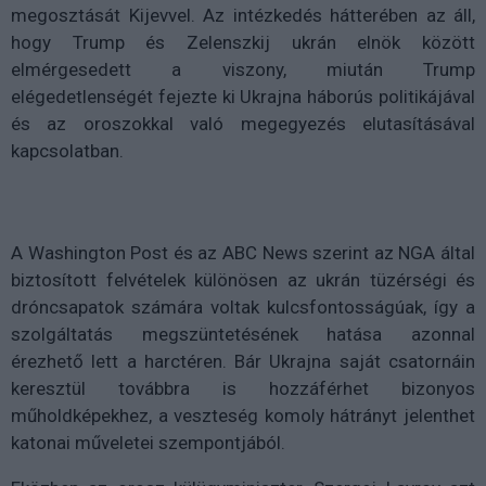
megosztását Kijevvel. Az intézkedés hátterében az áll,
hogy Trump és Zelenszkij ukrán elnök között
elmérgesedett a viszony, miután Trump
elégedetlenségét fejezte ki Ukrajna háborús politikájával
és az oroszokkal való megegyezés elutasításával
kapcsolatban.
A Washington Post és az ABC News szerint az NGA által
biztosított felvételek különösen az ukrán tüzérségi és
dróncsapatok számára voltak kulcsfontosságúak, így a
szolgáltatás megszüntetésének hatása azonnal
érezhető lett a harctéren. Bár Ukrajna saját csatornáin
keresztül továbbra is hozzáférhet bizonyos
műholdképekhez, a veszteség komoly hátrányt jelenthet
katonai műveletei szempontjából.