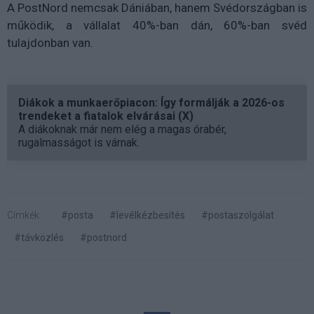
A PostNord nemcsak Dániában, hanem Svédországban is
működik, a vállalat 40%-ban dán, 60%-ban svéd
tulajdonban van.
Diákok a munkaerőpiacon: Így formálják a 2026-os
trendeket a fiatalok elvárásai (X)
A diákoknak már nem elég a magas órabér,
rugalmasságot is várnak.
Címkék:
#posta
#levélkézbesítés
#postaszolgálat
#távközlés
#postnord