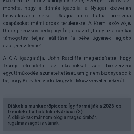
Eközben az orosz külügyminiszter, Szergej Lavrov azt
mondta, hogy a döntés igazolja: a Nyugat közvetlen
beavatkozása nélkül Ukrajna nem tudna precíziós
csapásokat mérni orosz területekre. A Kreml szóvivője,
Dmitrij Peszkov pedig úgy fogalmazott, hogy az amerikai
támogatás teljes leállítása "a béke ügyének legjobb
szolgálata lenne".
A CIA igazgatója, John Ratcliffe megerősítette, hogy
Trump elrendelte az ukránokkal való hírszerzési
együttműködés szüneteltetését, amíg nem bizonyosodik
be, hogy Kijev hajlandó tárgyalni Moszkvával a békéről.
Diákok a munkaerőpiacon: Így formálják a 2026-os
trendeket a fiatalok elvárásai (X)
A diákoknak már nem elég a magas órabér,
rugalmasságot is várnak.