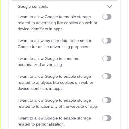
trendeket a fiatalok elvárásai (X)
Google consents
A diákoknak már nem elég a magas órabér,
rugalmasságot is várnak.
I want to allow Google to enable storage
related to advertising like cookies on web or
device identifiers in apps.
I want to allow my user data to be sent to
Címkék:
#kim dzsongun
#Észak-korea
#nukleáris
Google for online advertising purposes.
meghajtású tengeralattjáró
#sinpo-c
I want to allow Google to send me
personalized advertising.
I want to allow Google to enable storage
related to analytics like cookies on web or
device identifiers in apps.
Magyar kutatók új
I want to allow Google to enable storage
génszerkesztési eljárást
related to functionality of the website or app.
fejlesztettek gabonafajtákhoz
I want to allow Google to enable storage
related to personalization.