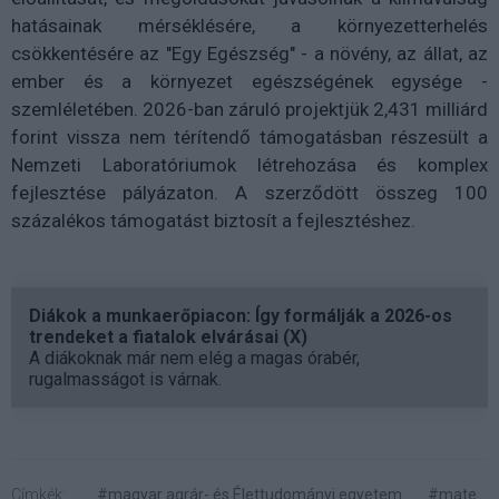
hatásainak mérséklésére, a környezetterhelés
csökkentésére az "Egy Egészség" - a növény, az állat, az
ember és a környezet egészségének egysége -
szemléletében. 2026-ban záruló projektjük 2,431 milliárd
forint vissza nem térítendő támogatásban részesült a
Nemzeti Laboratóriumok létrehozása és komplex
fejlesztése pályázaton. A szerződött összeg 100
százalékos támogatást biztosít a fejlesztéshez.
Diákok a munkaerőpiacon: Így formálják a 2026-os
trendeket a fiatalok elvárásai (X)
A diákoknak már nem elég a magas órabér,
rugalmasságot is várnak.
Címkék:
#magyar agrár- és Élettudományi egyetem
#mate