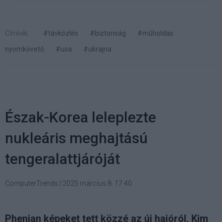
Címkék:
#távközlés
#biztonság
#műholdas
nyomkövető
#usa
#ukrajna
Észak-Korea leleplezte
nukleáris meghajtású
tengeralattjáróját
ComputerTrends
|
2025 március 8. 17:40
Phenjan képeket tett közzé az új hajóról, Kim