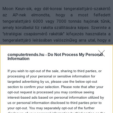
Moon Keun-sik, egy dél-koreai tengeralattjáró-szakértő
az AP-nek elmondta, hogy a most felfedett
tengeralattjáró 6000 vagy 7000 tonnás hajónak tűnik,
amely körülbelül tíz rakéta szállítására képes. Szerinte a
"stratégiai csapásmérő rakéták" kifejezés használata a
tengeralattjáró leírásában valószínűleg arra utal, hogy a
hajót nukleáris fegyverek szállítására tervezték. Ha
bevetnék, állítása szerint "abszolút fenyegető lenne Dél-
computertrends.hu -
Do Not Process My Personal
Information
Korea és az Egyesült Államok számára".
Kim látogatása a hajógyárban napokkal az USA és Dél-
If you wish to opt-out of the sale, sharing to third parties, or
Korea közötti éves hadgyakorlatok előtt történt, amelyek
processing of your personal or sensitive information for
targeted advertising by us, please use the below opt-out
hétfőn kezdődnek. Phenjan többször is elítélte a
section to confirm your selection. Please note that after your
gyakorlatokat, mivel azokat egy invázió próbájának
opt-out request is processed you may continue seeing
tekinti.
interest-based ads based on personal information utilized by
us or personal information disclosed to third parties prior to
Körútja során Kim kiemelte az észak-koreai
your opt-out. You may separately opt-out of the further
haditengerészeti erők modernizálásának fontosságát,