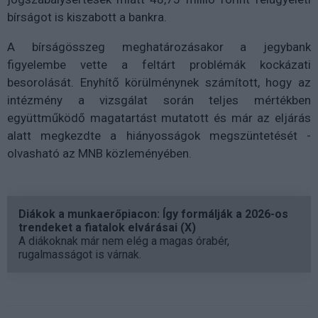
bírságot is kiszabott a bankra.
A bírságösszeg meghatározásakor a jegybank
figyelembe vette a feltárt problémák kockázati
besorolását. Enyhítő körülménynek számított, hogy az
intézmény a vizsgálat során teljes mértékben
együttműködő magatartást mutatott és már az eljárás
alatt megkezdte a hiányosságok megszüntetését -
olvasható az MNB közleményében.
Diákok a munkaerőpiacon: Így formálják a 2026-os
trendeket a fiatalok elvárásai (X)
A diákoknak már nem elég a magas órabér,
rugalmasságot is várnak.