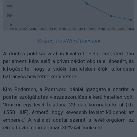
Source: PostNord Danmark
A döntés politikai vitát is kiváltott. Pelle Dragsted dán
parlamenti képviselő a privatizációt okolta a lépésért, és
kifogásolta, hogy a vidéki területeken élők különösen
hátrányos helyzetbe kerülhetnek.
Kim Pedersen, a PostNord dániai igazgatója szerint a
postai szolgáltatás visszaszorulása elkerülhetetlen volt:
"Amikor egy levél feladása 29 dán koronába kerül (kb.
1550 HUF), érthető, hogy kevesebb levelet küldenek az
emberek." A vállalat adatai szerint a levélforgalom az
elmúlt évben önmagában 30%-kal csökkent.