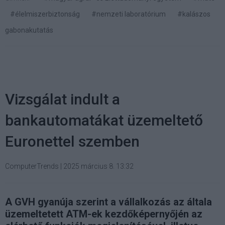
#élelmiszerbiztonság
#nemzeti laboratórium
#kalászos
gabonakutatás
Vizsgálat indult a
bankautomatákat üzemeltető
Euronettel szemben
ComputerTrends
|
2025 március 8. 13:32
A GVH gyanúja szerint a vállalkozás az általa
üzemeltetett ATM-ek kezdőképernyőjén az