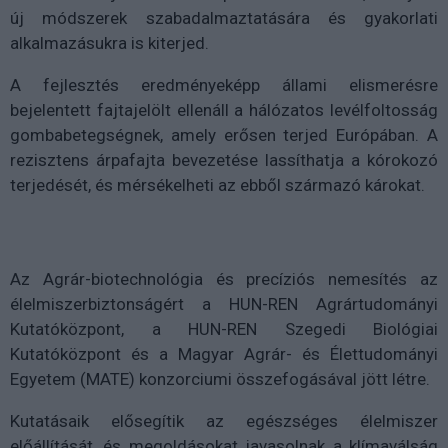
új módszerek szabadalmaztatására és gyakorlati
alkalmazásukra is kiterjed.
A fejlesztés eredményeképp állami elismerésre
bejelentett fajtajelölt ellenáll a hálózatos levélfoltosság
gombabetegségnek, amely erősen terjed Európában. A
rezisztens árpafajta bevezetése lassíthatja a kórokozó
terjedését, és mérsékelheti az ebből származó károkat.
Az Agrár-biotechnológia és precíziós nemesítés az
élelmiszerbiztonságért a HUN-REN Agrártudományi
Kutatóközpont, a HUN-REN Szegedi Biológiai
Kutatóközpont és a Magyar Agrár- és Élettudományi
Egyetem (MATE) konzorciumi összefogásával jött létre.
Kutatásaik elősegítik az egészséges élelmiszer
előállítását, és megoldásokat javasolnak a klímaválság