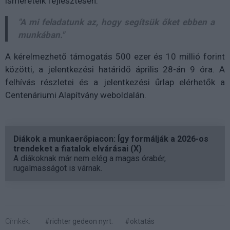
ismereteik fejlesztésén.
"A mi feladatunk az, hogy segítsük őket ebben a
munkában."
A kérelmezhető támogatás 500 ezer és 10 millió forint
közötti, a jelentkezési határidő április 28-án 9 óra. A
felhívás részletei és a jelentkezési űrlap elérhetők a
Centenáriumi Alapítvány weboldalán.
Diákok a munkaerőpiacon: Így formálják a 2026-os
trendeket a fiatalok elvárásai (X)
A diákoknak már nem elég a magas órabér,
rugalmasságot is várnak.
Címkék:
#richter gedeon nyrt.
#oktatás