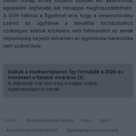
három hónap, amely indokolt esetben két alkalommal,
egyenként legfeljebb két hónappal meghosszabbítható.
A GVH felhívja a figyelmet arra, hogy a versenytörvény
szerint az ügyfélnek a tényállás tisztázásához
szükséges adatok közlésére való felhívásától az annak
teljesítéséig terjedő időtartam az ügyintézési határidőbe
nem számít bele.
Diákok a munkaerőpiacon: Így formálják a 2026-os
trendeket a fiatalok elvárásai (X)
A diákoknak már nem elég a magas órabér,
rugalmasságot is várnak.
Címkék:
#bankautomata-hálózat
#atm
#gvh
#euronet banktechnikai kft.
#gazdasági versenyhivatal