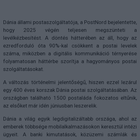
Dánia állami postaszolgáltatója, a PostNord bejelentette,
hogy 2025 végén teljesen megszünteti a
levélkézbesítést. A döntés hátterében az áll, hogy az
ezredforduló óta 90%-kal csökkent a postai levelek
száma, miközben a digitális kommunikáció térnyerése
folyamatosan háttérbe szorítja a hagyományos postai
szolgáltatásokat.
A változás történelmi jelentőségű, hiszen ezzel lezárul
egy 400 éves korszak Dánia postai szolgáltatásában. Az
országban található 1500 postaláda fokozatos eltűnik,
az elsőket már idén júniusban leszerelik.
Dánia a világ egyik legdigitalizáltabb országa, ahol az
emberek többsége mobilalkalmazásokon keresztül intézi
ügyeit. A banki kimutatások, közüzemi számlák és