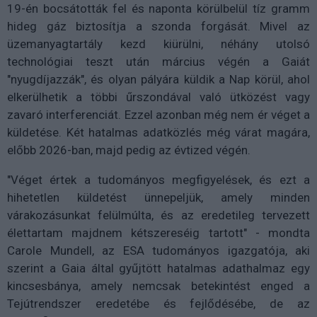
19-én bocsátották fel és naponta körülbelül tíz gramm
hideg gáz biztosítja a szonda forgását. Mivel az
üzemanyagtartály kezd kiürülni, néhány utolsó
technológiai teszt után március végén a Gaiát
"nyugdíjazzák", és olyan pályára küldik a Nap körül, ahol
elkerülhetik a többi űrszondával való ütközést vagy
zavaró interferenciát. Ezzel azonban még nem ér véget a
küldetése. Két hatalmas adatközlés még várat magára,
előbb 2026-ban, majd pedig az évtized végén.
"Véget értek a tudományos megfigyelések, és ezt a
hihetetlen küldetést ünnepeljük, amely minden
várakozásunkat felülmúlta, és az eredetileg tervezett
élettartam majdnem kétszereséig tartott" - mondta
Carole Mundell, az ESA tudományos igazgatója, aki
szerint a Gaia által gyűjtött hatalmas adathalmaz egy
kincsesbánya, amely nemcsak betekintést enged a
Tejútrendszer eredetébe és fejlődésébe, de az