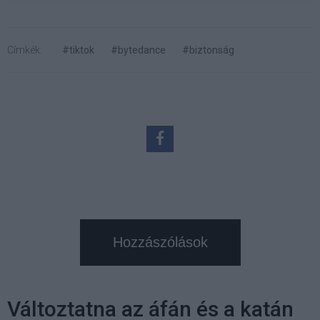
Címkék:
#tiktok
#bytedance
#biztonság
Hozzászólások
Változtatna az áfán és a katán