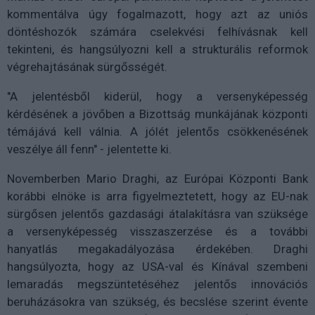
kommentálva úgy fogalmazott, hogy azt az uniós
döntéshozók számára cselekvési felhívásnak kell
tekinteni, és hangsúlyozni kell a strukturális reformok
végrehajtásának sürgősségét.
"A jelentésből kiderül, hogy a versenyképesség
kérdésének a jövőben a Bizottság munkájának központi
témájává kell válnia. A jólét jelentős csökkenésének
veszélye áll fenn" - jelentette ki.
Novemberben Mario Draghi, az Európai Központi Bank
korábbi elnöke is arra figyelmeztetett, hogy az EU-nak
sürgősen jelentős gazdasági átalakításra van szüksége
a versenyképesség visszaszerzése és a további
hanyatlás megakadályozása érdekében. Draghi
hangsúlyozta, hogy az USA-val és Kínával szembeni
lemaradás megszüntetéséhez jelentős innovációs
beruházásokra van szükség, és becslése szerint évente