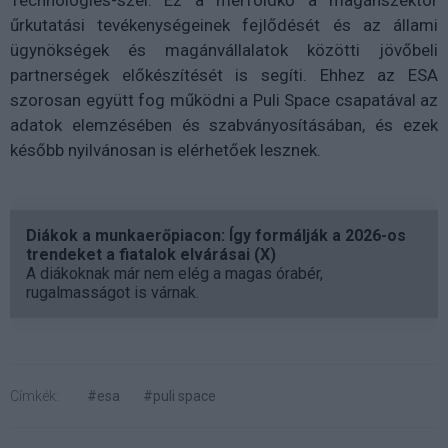
Technologies-szel. Ez a mérföldkő a magánszektor
űrkutatási tevékenységeinek fejlődését és az állami
ügynökségek és magánvállalatok közötti jövőbeli
partnerségek előkészítését is segíti. Ehhez az ESA
szorosan együtt fog működni a Puli Space csapatával az
adatok elemzésében és szabványosításában, és ezek
később nyilvánosan is elérhetőek lesznek.
Diákok a munkaerőpiacon: Így formálják a 2026-os
trendeket a fiatalok elvárásai (X)
A diákoknak már nem elég a magas órabér,
rugalmasságot is várnak.
Címkék:
#esa
#puli space