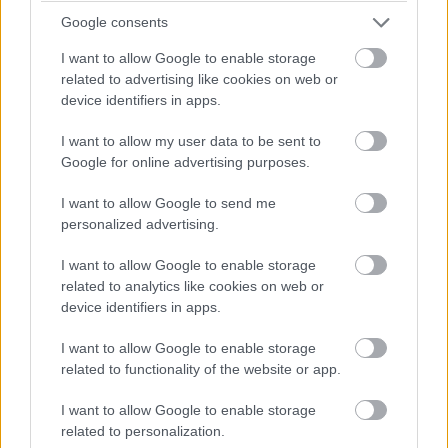
állt az üzenetben.
Google consents
I want to allow Google to enable storage
"Jelenleg azon dolgozunk, hogy a TikTokot minél
related to advertising like cookies on web or
előbb újra elérhetővé tegyük."
device identifiers in apps.
A TikTok szombaton egy nyilatkozatot is közzétett
I want to allow my user data to be sent to
hivatalos oldalán, amelyben figyelmeztetett a
Google for online advertising purposes.
szolgáltatás esetleges felfüggesztésére.
I want to allow Google to send me
"Ha a Biden-kormány nem ad gyors és végleges
personalized advertising.
állásfoglalást, amely garantálja, hogy nem kerül sor a
I want to allow Google to enable storage
tilalom végrehajtására, akkor sajnos kénytelenek leszünk
related to analytics like cookies on web or
január 19-én leállítani az alkalmazás működését" - állt a
device identifiers in apps.
közleményben.
I want to allow Google to enable storage
related to functionality of the website or app.
I want to allow Google to enable storage
A Legfelsőbb Bíróság döntése azon állításokra épült,
related to personalization.
amelyek szerint a ByteDance tulajdonosi szerepe