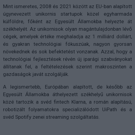
Mint ismeretes, 2008 és 2021 között az EU-ban alapított
úgynevezett unikornis startupok közel egyharmada
külföldre, főként az Egyesült Államokba helyezte át
székhelyét. Az unikornisok olyan magántulajdonban lévő
cégek, amelyek értéke meghaladja az 1 milliárd dollárt,
és gyakran technológiai fókuszúak, nagyon gyorsan
növekednek és sok befektetést vonzanak. Azzal, hogy a
technológiai fejlesztések révén új iparági szabványokat
állítanak fel, a feltételezések szerint makroszinten a
gazdaságok javát szolgálják.
A legismertebb, Európában alapított, de később az
Egyesült Államokba áthelyezett székhelyű unikornisok
közé tartozik a svéd fintech Klarna, a román alapítású,
robotizált folyamatokra specializálódott UiPath és a
svéd Spotify zenei streaming szolgáltatás.