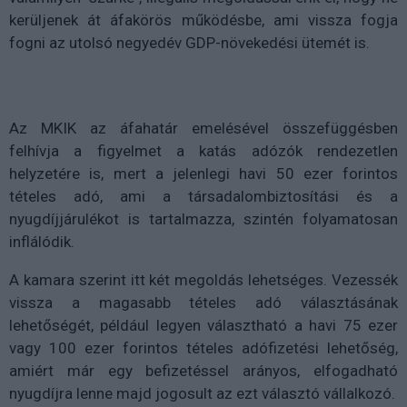
kerüljenek át áfakörös működésbe, ami vissza fogja
fogni az utolsó negyedév GDP-növekedési ütemét is.
Az MKIK az áfahatár emelésével összefüggésben
felhívja a figyelmet a katás adózók rendezetlen
helyzetére is, mert a jelenlegi havi 50 ezer forintos
tételes adó, ami a társadalombiztosítási és a
nyugdíjjárulékot is tartalmazza, szintén folyamatosan
inflálódik.
A kamara szerint itt két megoldás lehetséges. Vezessék
vissza a magasabb tételes adó választásának
lehetőségét, például legyen választható a havi 75 ezer
vagy 100 ezer forintos tételes adófizetési lehetőség,
amiért már egy befizetéssel arányos, elfogadható
nyugdíjra lenne majd jogosult az ezt választó vállalkozó.