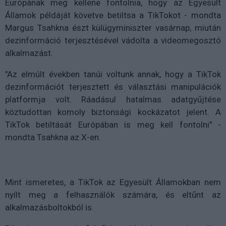
Európának meg kellene fontolnia, hogy az Egyesült
Államok példáját követve betiltsa a TikTokot - mondta
Margus Tsahkna észt külügyminiszter vasárnap, miután
dezinformáció terjesztésével vádolta a videomegosztó
alkalmazást.
"Az elmúlt években tanúi voltunk annak, hogy a TikTok
dezinformációt terjesztett és választási manipulációk
platformja volt. Ráadásul hatalmas adatgyűjtése
köztudottan komoly biztonsági kockázatot jelent. A
TikTok betiltását Európában is meg kell fontolni" -
mondta Tsahkna az X-en.
Mint ismeretes, a TikTok az Egyesült Államokban nem
nyílt meg a felhasználók számára, és eltűnt az
alkalmazásboltokból is.