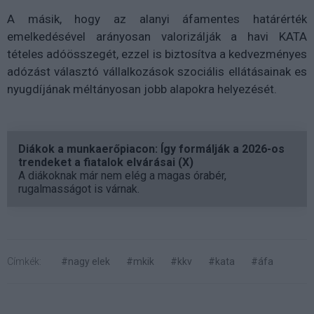
A másik, hogy az alanyi áfamentes határérték
emelkedésével arányosan valorizálják a havi KATA
tételes adóösszegét, ezzel is biztosítva a kedvezményes
adózást választó vállalkozások szociális ellátásainak es
nyugdíjának méltányosan jobb alapokra helyezését.
Diákok a munkaerőpiacon: Így formálják a 2026-os
trendeket a fiatalok elvárásai (X)
A diákoknak már nem elég a magas órabér,
rugalmasságot is várnak.
Címkék:
#nagy elek
#mkik
#kkv
#kata
#áfa