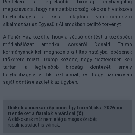
Pénteken a legfelsőbb bíróság egyhangúlag
megszavazta, hogy nemzetbiztonsági okokra hivatkozva
helybenhagyja a kínai tulajdonú videómegosztó
alkalmazást az Egyesült Államokban betiltó törvényt.
A Fehér Ház közölte, hogy a végső döntést a közösségi
médiahálózat amerikai sorsáról Donald Trump
kormányának kell meghoznia a tiltás hatályba lépésének
időkerete miatt. Trump közölte, hogy tiszteletben kell
tartani a legfelsőbb bíróság döntését, amely
helybenhagyta a TikTok-tilalmat, és hogy hamarosan
saját döntése születik az ügyben.
Diákok a munkaerőpiacon: Így formálják a 2026-os
trendeket a fiatalok elvárásai (X)
A diákoknak már nem elég a magas órabér,
rugalmasságot is várnak.