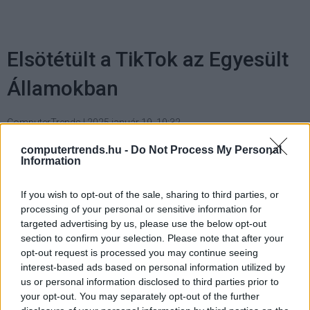
Elsötétült a TikTok az Egyesült
Államokban
ComputerTrends
|
2025 január 19. 10:32
computertrends.hu -
Do Not Process My Personal
Information
A kínai tulajdonú közösségi
médiaalkalmazásnak el kell válnia
If you wish to opt-out of the sale, sharing to third parties, or
anyavállalatától, különben szövetségi
processing of your personal or sensitive information for
tilalomra számíthat.
targeted advertising by us, please use the below opt-out
section to confirm your selection. Please note that after your
opt-out request is processed you may continue seeing
interest-based ads based on personal information utilized by
us or personal information disclosed to third parties prior to
A TikTok, az Egyesült Államokban mintegy 170 millió
your opt-out. You may separately opt-out of the further
felhasználót vonzó népszerű közösségi