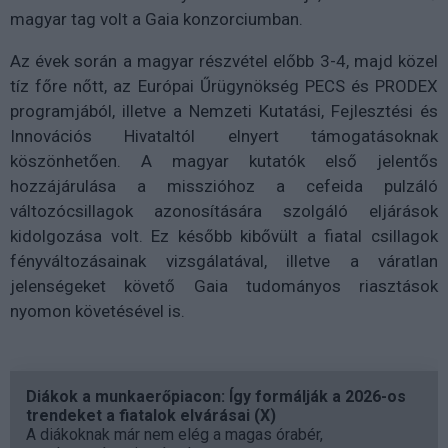
magyar tag volt a Gaia konzorciumban.
Az évek során a magyar részvétel előbb 3-4, majd közel
tíz főre nőtt, az Európai Űrügynökség PECS és PRODEX
programjából, illetve a Nemzeti Kutatási, Fejlesztési és
Innovációs Hivataltól elnyert támogatásoknak
köszönhetően. A magyar kutatók első jelentős
hozzájárulása a misszióhoz a cefeida pulzáló
változócsillagok azonosítására szolgáló eljárások
kidolgozása volt. Ez később kibővült a fiatal csillagok
fényváltozásainak vizsgálatával, illetve a váratlan
jelenségeket követő Gaia tudományos riasztások
nyomon követésével is.
Diákok a munkaerőpiacon: Így formálják a 2026-os
trendeket a fiatalok elvárásai (X)
A diákoknak már nem elég a magas órabér,