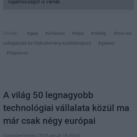
rugalmasságot is várnak.
Címkék:
#gaia
#űrtávcső
#tejút
#térkép
#hun-ren
csillagászati és földtudományi kutatóközpont
#galaxis
#hipparcos
A világ 50 legnagyobb
technológiai vállalata közül ma
már csak négy európai
ComputerTrends
|
2025 január 18. 09:04