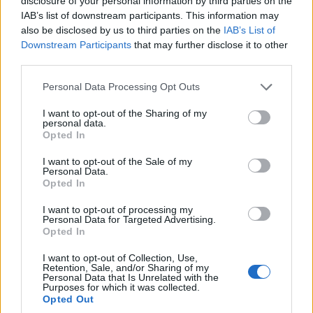
disclosure of your personal information by third parties on the
médiaalkalmazás, szombaton elérhetetlenné vált. Ez alig
IAB’s list of downstream participants. This information may
néhány nappal azután történt, hogy a Legfelsőbb Bíróság
also be disclosed by us to third parties on the
IAB’s List of
Downstream Participants
that may further disclose it to other
olyan döntést hozott, amely akár az alkalmazás
third parties.
országos betiltásához is vezethet.
Please note that this website/app uses one or more Google
Personal Data Processing Opt Outs
A Legfelsőbb Bíróság pénteken kimondta: a TikToknak
services and may gather and store information including but
vasárnapig meg kell szüntetnie kapcsolatát kínai
not limited to your visit or usage behaviour. You may click to
I want to opt-out of the Sharing of my
personal data.
grant or deny consent to Google and its third-party tags to
anyavállalatával, a ByteDance-szel, ellenkező esetben az
Opted In
use your data for below specified purposes in below Google
alkalmazás betiltásra számíthat.
consent section.
I want to opt-out of the Sale of my
Personal Data.
Szombat este a TikTok amerikai felhasználói egy
Opted In
frissítést kaptak, amely az alkalmazás működését
I want to opt-out of processing my
felfüggesztette, és tájékoztatást nyújtott a leállás
Personal Data for Targeted Advertising.
okáról.
Opted In
"Sajnálattal értesítjük felhasználóinkat, hogy egy új
I want to opt-out of Collection, Use,
Retention, Sale, and/or Sharing of my
amerikai törvény értelmében a TikTok január 19-től
Personal Data that Is Unrelated with the
Purposes for which it was collected.
betiltásra kerül, ami miatt ideiglenesen elérhetetlenné
Opted Out
kell tennünk szolgáltatásainkat az Egyesült Államokban" -