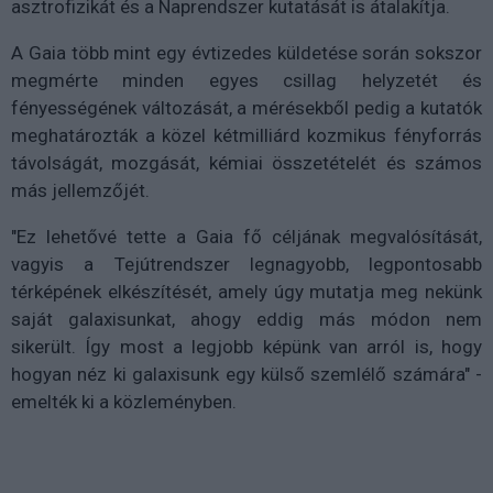
asztrofizikát és a Naprendszer kutatását is átalakítja.
A Gaia több mint egy évtizedes küldetése során sokszor
megmérte minden egyes csillag helyzetét és
fényességének változását, a mérésekből pedig a kutatók
meghatározták a közel kétmilliárd kozmikus fényforrás
távolságát, mozgását, kémiai összetételét és számos
más jellemzőjét.
"Ez lehetővé tette a Gaia fő céljának megvalósítását,
vagyis a Tejútrendszer legnagyobb, legpontosabb
térképének elkészítését, amely úgy mutatja meg nekünk
saját galaxisunkat, ahogy eddig más módon nem
sikerült. Így most a legjobb képünk van arról is, hogy
hogyan néz ki galaxisunk egy külső szemlélő számára" -
emelték ki a közleményben.