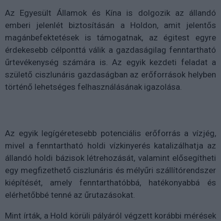
Az Egyesült Államok és Kína is dolgozik az állandó
emberi jelenlét biztosításán a Holdon, amit jelentős
magánbefektetések is támogatnak, az égitest egyre
érdekesebb célponttá válik a gazdaságilag fenntartható
űrtevékenység számára is. Az egyik kezdeti feladat a
születő ciszlunáris gazdaságban az erőforrások helyben
történő lehetséges felhasználásának igazolása.
Az egyik legígéretesebb potenciális erőforrás a vízjég,
mivel a fenntartható holdi vízkinyerés katalizálhatja az
állandó holdi bázisok létrehozását, valamint elősegítheti
egy megfizethető ciszlunáris és mélyűri szállítórendszer
kiépítését, amely fenntarthatóbbá, hatékonyabbá és
elérhetőbbé tenné az űrutazásokat.
Mint írták, a Hold körüli pályáról végzett korábbi mérések