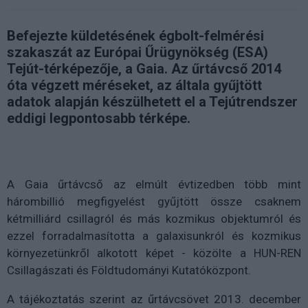
Befejezte küldetésének égbolt-felmérési
szakaszát az Európai Űrügynökség (ESA)
Tejút-térképezője, a Gaia. Az űrtávcső 2014
óta végzett méréseket, az általa gyűjtött
adatok alapján készülhetett el a Tejútrendszer
eddigi legpontosabb térképe.
A Gaia űrtávcső az elmúlt évtizedben több mint
hárombillió megfigyelést gyűjtött össze csaknem
kétmilliárd csillagról és más kozmikus objektumról és
ezzel forradalmasította a galaxisunkról és kozmikus
környezetünkről alkotott képet - közölte a HUN-REN
Csillagászati és Földtudományi Kutatóközpont.
A tájékoztatás szerint az űrtávcsövet 2013. december