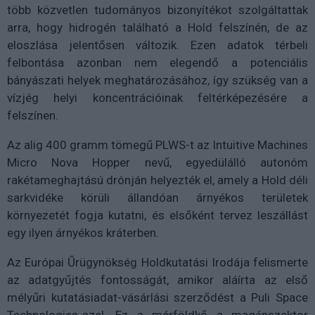
több közvetlen tudományos bizonyítékot szolgáltattak
arra, hogy hidrogén található a Hold felszínén, de az
eloszlása jelentősen változik. Ezen adatok térbeli
felbontása azonban nem elegendő a potenciális
bányászati helyek meghatározásához, így szükség van a
vízjég helyi koncentrációinak feltérképezésére a
felszínen.
Az alig 400 gramm tömegű PLWS-t az Intuitive Machines
Micro Nova Hopper nevű, egyedülálló autonóm
rakétameghajtású drónján helyezték el, amely a Hold déli
sarkvidéke körüli állandóan árnyékos területek
környezetét fogja kutatni, és elsőként tervez leszállást
egy ilyen árnyékos kráterben.
Az Európai Űrügynökség Holdkutatási Irodája felismerte
az adatgyűjtés fontosságát, amikor aláírta az első
mélyűri kutatásiadat-vásárlási szerződést a Puli Space