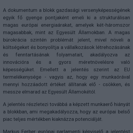
A dokumentum a blokk gazdasági versenyképességének
egyik fő gyenge pontjaként emeli ki a strukturálisan
magas európai energiaárakat, amelyek két-háromszor
magasabbak, mint az Egyesült Államokban. A magas
bürokrácia szintén problémát jelent, mivel növeli a
költségeket és bonyolítja a vállalkozások létrehozásának
és fenntartásának folyamatait, akadályozva az
innovációra és a gyors méretnövelésre való
képességüket. Emellett a jelentés szerint az EU
termelékenysége - vagyis az, hogy egy munkaórával
mennyi hozzáadott értéket állítanak elő - csökken, és
messze elmarad az Egyesült Államokétól.
A jelentés részletezi továbbá a képzett munkaerő hiányát
a blokkban, ami megakadályozza, hogy az európai belső
piac teljes mértékben kiaknázza potenciálját.
Markus Ferber európai parlamenti képviselő a jelentést