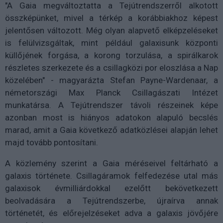
"A Gaia megváltoztatta a Tejútrendszerről alkotott
összképünket, mivel a térkép a korábbiakhoz képest
jelentősen változott. Még olyan alapvető elképzeléseket
is felülvizsgáltak, mint például galaxisunk központi
küllőjének forgása, a korong torzulása, a spirálkarok
részletes szerkezete és a csillagközi por eloszlása a Nap
közelében" - magyarázta Stefan Payne-Wardenaar, a
németországi Max Planck Csillagászati Intézet
munkatársa. A Tejútrendszer távoli részeinek képe
azonban most is hiányos adatokon alapuló becslés
marad, amit a Gaia következő adatközlései alapján lehet
majd tovább pontosítani.
A közlemény szerint a Gaia méréseivel feltárható a
galaxis története. Csillagáramok felfedezése utal más
galaxisok évmilliárdokkal ezelőtt bekövetkezett
beolvadására a Tejútrendszerbe, újraírva annak
történetét, és előrejelzéseket adva a galaxis jövőjére