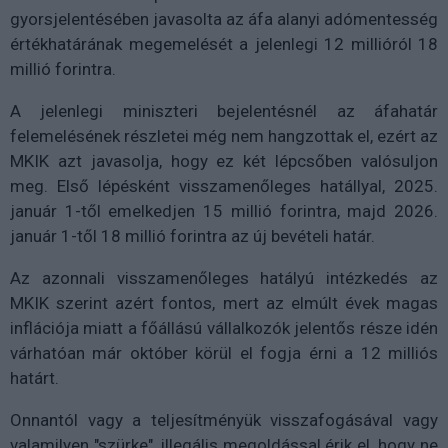
gyorsjelentésében javasolta az áfa alanyi adómentesség
értékhatárának megemelését a jelenlegi 12 millióról 18
millió forintra.
A jelenlegi miniszteri bejelentésnél az áfahatár
felemelésének részletei még nem hangzottak el, ezért az
MKIK azt javasolja, hogy ez két lépcsőben valósuljon
meg. Első lépésként visszamenőleges hatállyal, 2025.
január 1-től emelkedjen 15 millió forintra, majd 2026.
január 1-től 18 millió forintra az új bevételi határ.
Az azonnali visszamenőleges hatályú intézkedés az
MKIK szerint azért fontos, mert az elmúlt évek magas
inflációja miatt a főállású vállalkozók jelentős része idén
várhatóan már október körül el fogja érni a 12 milliós
határt.
Onnantól vagy a teljesítményük visszafogásával vagy
valamilyen "szürke", illegális megoldással érik el, hogy ne