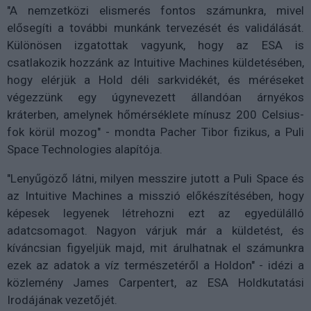
"A nemzetközi elismerés fontos számunkra, mivel
elősegíti a további munkánk tervezését és validálását.
Különösen izgatottak vagyunk, hogy az ESA is
csatlakozik hozzánk az Intuitive Machines küldetésében,
hogy elérjük a Hold déli sarkvidékét, és méréseket
végezzünk egy úgynevezett állandóan árnyékos
kráterben, amelynek hőmérséklete mínusz 200 Celsius-
fok körül mozog" - mondta Pacher Tibor fizikus, a Puli
Space Technologies alapítója.
"Lenyűgöző látni, milyen messzire jutott a Puli Space és
az Intuitive Machines a misszió előkészítésében, hogy
képesek legyenek létrehozni ezt az egyedülálló
adatcsomagot. Nagyon várjuk már a küldetést, és
kíváncsian figyeljük majd, mit árulhatnak el számunkra
ezek az adatok a víz természetéről a Holdon" - idézi a
közlemény James Carpentert, az ESA Holdkutatási
Irodájának vezetőjét.