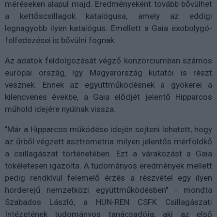
méréseken alapul majd. Eredményeként tovább bővülhet
a kettőscsillagok katalógusa, amely az eddigi
legnagyobb ilyen katalógus. Emellett a Gaia exobolygó-
felfedezései is bővülni fognak.
Az adatok feldolgozását végző konzorciumban számos
európai ország, így Magyarország kutatói is részt
vesznek. Ennek az együttműködésnek a gyökerei a
kilencvenes évekbe, a Gaia elődjét jelentő Hipparcos
műhold idejére nyúlnak vissza.
"Már a Hipparcos működése idején sejteni lehetett, hogy
az űrből végzett asztrometria milyen jelentős mérföldkő
a csillagászat történetében. Ezt a várakozást a Gaia
tökéletesen igazolta. A tudományos eredmények mellett
pedig rendkívül felemelő érzés a részvétel egy ilyen
horderejű nemzetközi együttműködésben" - mondta
Szabados László, a HUN-REN CSFK Csillagászati
Intézetének tudományos tanácsadója, aki az első