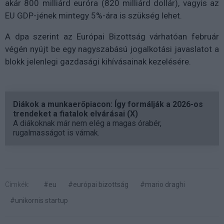
akár 800 milliárd euróra (820 milliárd dollár), vagyis az
EU GDP-jének mintegy 5%-ára is szükség lehet.
A dpa szerint az Európai Bizottság várhatóan február
végén nyújt be egy nagyszabású jogalkotási javaslatot a
blokk jelenlegi gazdasági kihívásainak kezelésére.
Diákok a munkaerőpiacon: Így formálják a 2026-os
trendeket a fiatalok elvárásai (X)
A diákoknak már nem elég a magas órabér,
rugalmasságot is várnak.
Címkék:
#eu
#európai bizottság
#mario draghi
#unikornis startup