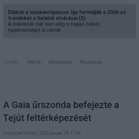
Diákok a munkaerőpiacon: Így formálják a 2026-os
trendeket a fiatalok elvárásai (X)
A diákoknak már nem elég a magas órabér,
rugalmasságot is várnak.
Címkék:
#tiktok
#bytedance
#biztonság
A Gaia űrszonda befejezte a
Tejút feltérképezését
ComputerTrends
|
2025 január 18. 11:46