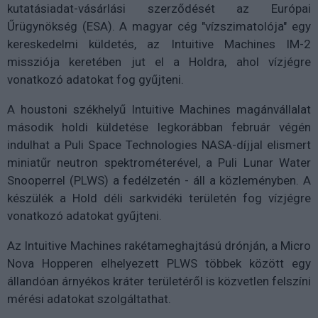
kutatásiadat-vásárlási szerződését az Európai
Űrügynökség (ESA). A magyar cég "vízszimatolója" egy
kereskedelmi küldetés, az Intuitive Machines IM-2
missziója keretében jut el a Holdra, ahol vízjégre
vonatkozó adatokat fog gyűjteni.
A houstoni székhelyű Intuitive Machines magánvállalat
második holdi küldetése legkorábban február végén
indulhat a Puli Space Technologies NASA-díjjal elismert
miniatűr neutron spektrométerével, a Puli Lunar Water
Snooperrel (PLWS) a fedélzetén - áll a közleményben. A
készülék a Hold déli sarkvidéki területén fog vízjégre
vonatkozó adatokat gyűjteni.
Az Intuitive Machines rakétameghajtású drónján, a Micro
Nova Hopperen elhelyezett PLWS többek között egy
állandóan árnyékos kráter területéről is közvetlen felszíni
mérési adatokat szolgáltathat.