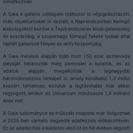
vonatkozóan.
A Gaia a galaxis csillagain többször is végigpásztázott,
más objektumokat is észlelt, a Naprendszerben keringő
kisbolygóktól kezdve a Tejútrendszeren kívüli galaxisokig
és kvazárokig, a szupernagy tömegű fekete lyukak által
táplált galaxisok fényes és aktív központjáig.
A Gaia mérései alapján több mint 150 ezer aszteroida
pályáját határozták meg pontosan a kutatók, és az
adatok alapján megalkották a legnagyobb
háromdimenziós térképet is, amely körülbelül 1,3 millió
kvazárt tartalmaz, közülük a legtávolabbi már akkor
ragyogott, amikor az Univerzum mindössze 1,5 milliárd
éves volt.
A Gaia tudományos és műszaki csapatai már dolgoznak
a 2026-ban várható negyedik adatközlés előkészítésén.
Ez az adatközlés a küldetés első öt és fél évében végzett