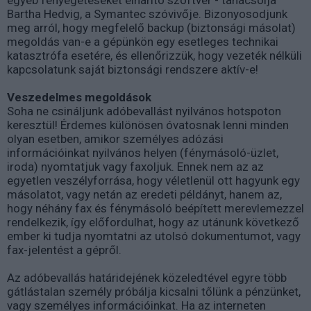
Bartha Hedvig, a Symantec szóvivője. Bizonyosodjunk
meg arról, hogy megfelelő backup (biztonsági másolat)
megoldás van-e a gépünkön egy esetleges technikai
katasztrófa esetére, és ellenőrizzük, hogy vezeték nélküli
kapcsolatunk saját biztonsági rendszere aktív-e!
Veszedelmes megoldások
Soha ne csináljunk adóbevallást nyilvános hotspoton
keresztül! Érdemes különösen óvatosnak lenni minden
olyan esetben, amikor személyes adózási
információinkat nyilvános helyen (fénymásoló-üzlet,
iroda) nyomtatjuk vagy faxoljuk. Ennek nem az az
egyetlen veszélyforrása, hogy véletlenül ott hagyunk egy
másolatot, vagy netán az eredeti példányt, hanem az,
hogy néhány fax és fénymásoló beépített merevlemezzel
rendelkezik, így előfordulhat, hogy az utánunk következő
ember ki tudja nyomtatni az utolsó dokumentumot, vagy
fax-jelentést a gépről.
Az adóbevallás határidejének közeledtével egyre több
gátlástalan személy próbálja kicsalni tőlünk a pénzünket,
vagy személyes információinkat. Ha az interneten