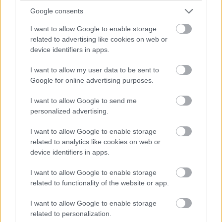
Google consents
Kiemelte, hogy napjainkban koránt sincs arról szó, hogy
csak a legnagyobb cégek jelentenének igazi célpontot az
I want to allow Google to enable storage
related to advertising like cookies on web or
online bűnözők szemében. Ugyanis a kisebb cégek egyre
device identifiers in apps.
inkább célkeresztbe kerülnek, hiszen ezek esetében
legtöbbször még nincsenek annyira korszerű és fejlett
I want to allow my user data to be sent to
védelmi technikák, illetve eszközök, mint a
Google for online advertising purposes.
nagyvállalatoknál. Ezért könnyebb prédájául
I want to allow Google to send me
szolgálhatnak a hackereknek.
personalized advertising.
Valódi hackertechnikák
I want to allow Google to enable storage
A bemutatott technikák javarészt a rendszergazdák és
related to analytics like cookies on web or
hálózati szakembereknek szolgáltak komoly
device identifiers in apps.
tanulságokkal. A előadók legtöbbször ugyanis internetről
I want to allow Google to enable storage
könnyen letölthető, szinte bárki által gyorsan elérhető
related to functionality of the website or app.
programokat használtak demonstrációikhoz.
I want to allow Google to enable storage
related to personalization.
A legérdesebb technikai bemutatók
Wi-Fi hacking
,
Cross