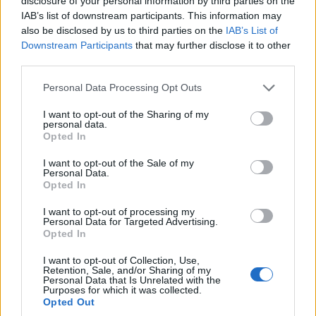
disclosure of your personal information by third parties on the
A hazai biztonsági szakemberképzés egyik sajátos ága
IAB’s list of downstream participants. This information may
az etikus hacker képzés. A NetAcadémia ma már
also be disclosed by us to third parties on the
IAB’s List of
nemzetközi szinten is elfogadott tanfolyamain azok a
Downstream Participants
that may further disclose it to other
szakemberek szerezhetnek képzettséget, akik szeretnék
third parties.
elsajátítani a rosszindulatú támadók technikáival
Please note that this website/app uses one or more Google
Personal Data Processing Opt Outs
szembeni védekezési lehetőségeket. Ehhez
services and may gather and store information including but
nélkülözhetetlen megismerkedni a legújabb nemzetközi
not limited to your visit or usage behaviour. You may click to
I want to opt-out of the Sharing of my
personal data.
trendekkel, az aktuális hacker technikákkal, a
grant or deny consent to Google and its third-party tags to
Opted In
use your data for below specified purposes in below Google
hagyományos hibákkal és a legújabb trükökkel.
consent section.
I want to opt-out of the Sale of my
Personal Data.
Fóti Marcell
a NetAcademia Oktatóközpont
Opted In
ügyvezetőjének bevezetője után a konferencia
I want to opt-out of processing my
sztárvendége, Rajive Kapoor az EC-Council európai
Personal Data for Targeted Advertising.
képviseletét ellátó Security Systems Resource
Opted In
International (SSR-I) ügyvezetője hangsúlyozta, hogy a
I want to opt-out of Collection, Use,
támadókat manapság már a pénz motiválja. Egyre
Retention, Sale, and/or Sharing of my
Personal Data that Is Unrelated with the
kifinomultabb módszereket vetnek be céljaik elérés
Purposes for which it was collected.
Opted Out
érdekében, miközben mind gyorsabbá válnak.