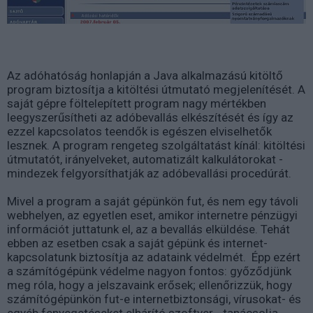
Az adóhatóság honlapján a Java alkalmazású kitöltő
program biztosítja a kitöltési útmutató megjelenítését. A
saját gépre föltelepített program nagy mértékben
leegyszerűsítheti az adóbevallás elkészítését és így az
ezzel kapcsolatos teendők is egészen elviselhetők
lesznek. A program rengeteg szolgáltatást kínál: kitöltési
útmutatót, irányelveket, automatizált kalkulátorokat -
mindezek felgyorsíthatják az adóbevallási procedúrát.
Mivel a program a saját gépünkön fut, és nem egy távoli
webhelyen, az egyetlen eset, amikor internetre pénzügyi
információt juttatunk el, az a bevallás elküldése. Tehát
ebben az esetben csak a saját gépünk és internet-
kapcsolatunk biztosítja az adataink védelmét. Épp ezért
a számítógépünk védelme nagyon fontos: győződjünk
meg róla, hogy a jelszavaink erősek; ellenőrizzük, hogy
számítógépünkön fut-e internetbiztonsági, vírusokat- és
egyéb fenyegetéseket elhárító szoftver - tanácsolja