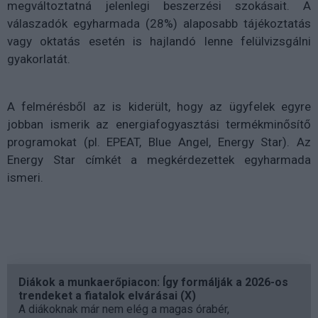
megváltoztatná jelenlegi beszerzési szokásait. A
válaszadók egyharmada (28%) alaposabb tájékoztatás
vagy oktatás esetén is hajlandó lenne felülvizsgálni
gyakorlatát.
A felmérésből az is kiderült, hogy az ügyfelek egyre
jobban ismerik az energiafogyasztási termékminősítő
programokat (pl. EPEAT, Blue Angel, Energy Star). Az
Energy Star címkét a megkérdezettek egyharmada
ismeri.
Diákok a munkaerőpiacon: Így formálják a 2026-os
trendeket a fiatalok elvárásai (X)
A diákoknak már nem elég a magas órabér,