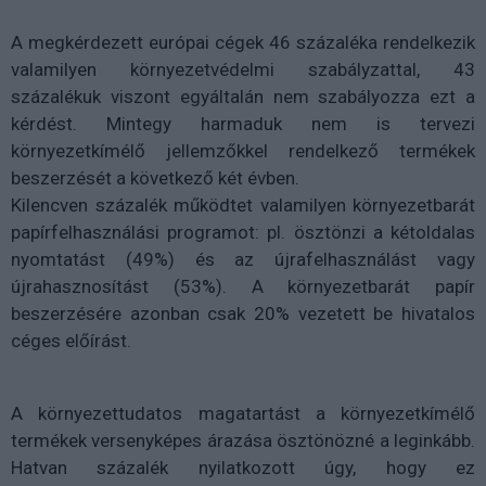
A megkérdezett európai cégek 46 százaléka rendelkezik
valamilyen környezetvédelmi szabályzattal, 43
százalékuk viszont egyáltalán nem szabályozza ezt a
kérdést. Mintegy harmaduk nem is tervezi
környezetkímélő jellemzőkkel rendelkező termékek
beszerzését a következő két évben.
Kilencven százalék működtet valamilyen környezetbarát
papírfelhasználási programot: pl. ösztönzi a kétoldalas
nyomtatást (49%) és az újrafelhasználást vagy
újrahasznosítást (53%). A környezetbarát papír
beszerzésére azonban csak 20% vezetett be hivatalos
céges előírást.
A környezettudatos magatartást a környezetkímélő
termékek versenyképes árazása ösztönözné a leginkább.
Hatvan százalék nyilatkozott úgy, hogy ez