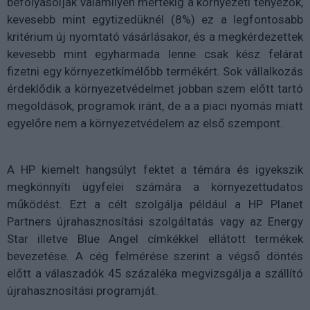
befolyásolják valamilyen mértékig a környezeti tényezők,
kevesebb mint egytizedüknél (8%) ez a legfontosabb
kritérium új nyomtató vásárlásakor, és a megkérdezettek
kevesebb mint egyharmada lenne csak kész felárat
fizetni egy környezetkímélőbb termékért. Sok vállalkozás
érdeklődik a környezetvédelmet jobban szem előtt tartó
megoldások, programok iránt, de a a piaci nyomás miatt
egyelőre nem a környezetvédelem az első szempont.
A HP kiemelt hangsúlyt fektet a témára és igyekszik
megkönnyíti ügyfelei számára a környezettudatos
működést. Ezt a célt szolgálja például a HP Planet
Partners újrahasznosítási szolgáltatás vagy az Energy
Star illetve Blue Angel címkékkel ellátott termékek
bevezetése. A cég felmérése szerint a végső döntés
előtt a válaszadók 45 százaléka megvizsgálja a szállító
újrahasznosítási programját.