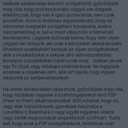
találunk adóbevallás-készítő szolgáltatót, győződjünk
meg róla, hogy professzionális céggel van dolgunk,
ellenőrizzük, hogy van-e igazi postacímük, nem csak
postafiók. Azon is érdemes elgondolkodni, hogy az
interneten megtalált szolgáltató hónapokra, évekre
visszamenőleg is tud-e majd válaszolni a felmerülő
kérdéseinkre. Legyünk biztosak benne, hogy nem olyan
céggel van dolgunk, aki csak a pénzünket akarja kicsalni.
Általános szabályként kerüljük az olyan szolgáltatókat,
akik a munkadíjukat a nekünk járó adóvisszatérítés
bizonyos százalékában határozzák meg. Jobban járunk
egy fix díjjal, vagy időalapú számlázással. Ne higgyünk
azoknak a cégeknek sem, akik azt ígérik, hogy ingyen
elkészítik az adóbevallásunkat!
Ha online adóbevallást választunk, győződjünk meg róla,
hogy tisztában vagyunk a számítógépünkön lévő P2P
(Peer-to-Peer) alkalmazásokkal. Előfordulhat, hogy mi,
vagy akár házastársunk, gyerekünk használja a
LimeWire-t, Bearshare-t vagy egyéb ingyenes videók
vagy zenék megosztását engedélyező szoftvert. Tudni
kell, hogy ezek a P2P szolgáltatások, letöltésük után