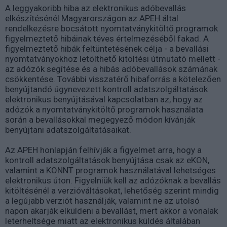
A leggyakoribb hiba az elektronikus adóbevallás
elkészítésénél Magyarországon az APEH által
rendelkezésre bocsátott nyomtatványkitöltő programok
figyelmeztető hibáinak téves értelmezéséből fakad. A
figyelmeztető hibák feltüntetésének célja - a bevallási
nyomtatványokhoz letölthető kitöltési útmutató mellett -
az adózók segítése és a hibás adóbevallások számának
csökkentése. További visszatérő hibaforrás a kötelezően
benyújtandó úgynevezett kontroll adatszolgáltatások
elektronikus benyújtásával kapcsolatban az, hogy az
adózók a nyomtatványkitöltő programok használata
során a bevallásokkal megegyező módon kívánják
benyújtani adatszolgáltatásaikat.
Az APEH honlapján felhívják a figyelmet arra, hogy a
kontroll adatszolgáltatások benyújtása csak az eKON,
valamint a KONNT programok használatával lehetséges
elektronikus úton. Figyelniük kell az adózóknak a bevallás
kitöltésénél a verzióváltásokat, lehetőség szerint mindig
a legújabb verziót használják, valamint ne az utolsó
napon akarják elküldeni a bevallást, mert akkor a vonalak
leterheltsége miatt az elektronikus küldés általában