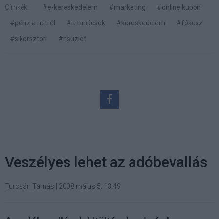
Címkék:
#e-kereskedelem
#marketing
#online kupon
#pénz a netről
#it tanácsok
#kereskedelem
#fókusz
#sikersztori
#nsüzlet
Veszélyes lehet az adóbevallás
Turcsán Tamás
|
2008 május 5. 13:49