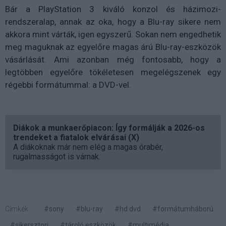
Bár a PlayStation 3 kiváló konzol és házimozi-
rendszeralap, annak az oka, hogy a Blu-ray sikere nem
akkora mint várták, igen egyszerű. Sokan nem engedhetik
meg maguknak az egyelőre magas árú Blu-ray-eszközök
vásárlását. Ami azonban még fontosabb, hogy a
legtöbben egyelőre tökéletesen megelégszenek egy
régebbi formátummal: a DVD-vel.
Diákok a munkaerőpiacon: Így formálják a 2026-os
trendeket a fiatalok elvárásai (X)
A diákoknak már nem elég a magas órabér,
rugalmasságot is várnak.
Címkék:
#sony
#blu-ray
#hd dvd
#formátumháború
#sikersztori
#tároló eszközök
#multimédia