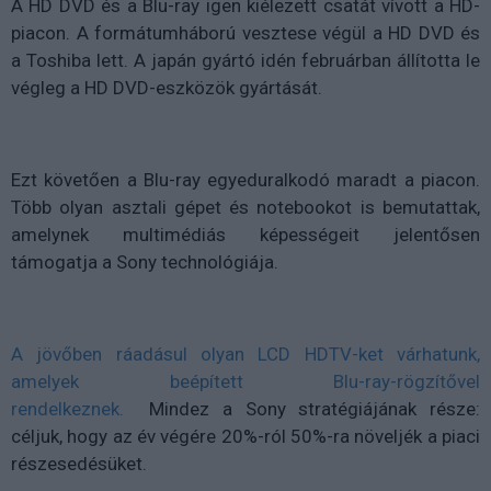
A HD DVD és a Blu-ray igen kiélezett csatát vívott a HD-
piacon. A formátumháború vesztese végül a HD DVD és
a Toshiba lett. A japán gyártó idén februárban állította le
végleg a HD DVD-eszközök gyártását.
Ezt követően a Blu-ray egyeduralkodó maradt a piacon.
Több olyan asztali gépet és notebookot is bemutattak,
amelynek multimédiás képességeit jelentősen
támogatja a Sony technológiája.
A jövőben ráadásul olyan LCD HDTV-ket várhatunk,
amelyek beépített Blu-ray-rögzítővel
rendelkeznek.
Mindez a Sony stratégiájának része:
céljuk, hogy az év végére 20%-ról 50%-ra növeljék a piaci
részesedésüket.