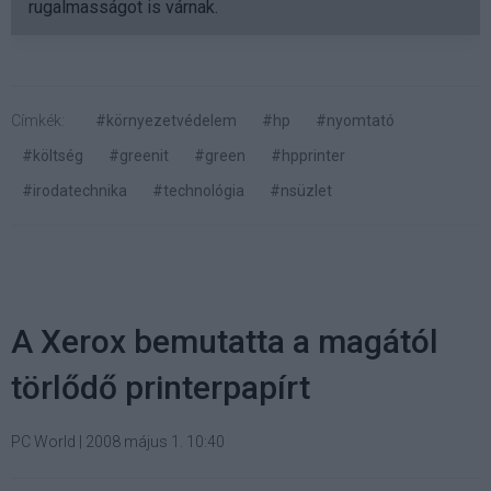
rugalmasságot is várnak.
Címkék:
#környezetvédelem
#hp
#nyomtató
#költség
#greenit
#green
#hpprinter
#irodatechnika
#technológia
#nsüzlet
A Xerox bemutatta a magától
törlődő printerpapírt
PC World
|
2008 május 1. 10:40