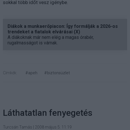
sokkal több időt vesz igénybe.
Diákok a munkaerőpiacon: Így formálják a 2026-os
trendeket a fiatalok elvárásai (X)
A diákoknak már nem elég a magas órabér,
rugalmasságot is várnak.
Címkék:
#apeh
#biztonsüzlet
Láthatatlan fenyegetés
Turcsán Tamás
|
2008 május 5. 11:19