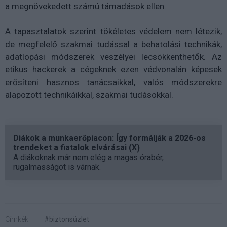
a megnövekedett számú támadások ellen.
A tapasztalatok szerint tökéletes védelem nem létezik,
de megfelelő szakmai tudással a behatolási technikák,
adatlopási módszerek veszélyei lecsökkenthetők. Az
etikus hackerek a cégeknek ezen védvonalán képesek
erősíteni hasznos tanácsaikkal, valós módszerekre
alapozott technikáikkal, szakmai tudásokkal.
Diákok a munkaerőpiacon: Így formálják a 2026-os
trendeket a fiatalok elvárásai (X)
A diákoknak már nem elég a magas órabér,
rugalmasságot is várnak.
Címkék:
#biztonsüzlet