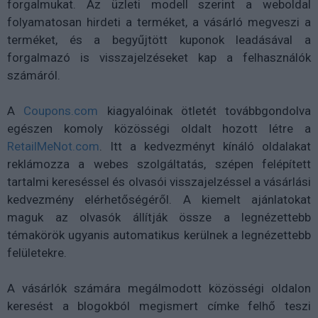
forgalmukat. Az üzleti modell szerint a weboldal
folyamatosan hirdeti a terméket, a vásárló megveszi a
terméket, és a begyűjtött kuponok leadásával a
forgalmazó is visszajelzéseket kap a felhasználók
számáról.
A
Coupons.com
kiagyalóinak ötletét továbbgondolva
egészen komoly közösségi oldalt hozott létre a
RetailMeNot.com
. Itt a kedvezményt kínáló oldalakat
reklámozza a webes szolgáltatás, szépen felépített
tartalmi kereséssel és olvasói visszajelzéssel a vásárlási
kedvezmény elérhetőségéről. A kiemelt ajánlatokat
maguk az olvasók állítják össze a legnézettebb
témakörök ugyanis automatikus kerülnek a legnézettebb
felületekre.
A vásárlók számára megálmodott közösségi oldalon
keresést a blogokból megismert címke felhő teszi