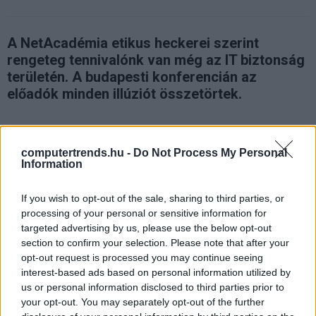
A NetAcadémia etikus heckerei szerint
rengeteg tennivalónk van még az IT biztonság
területén. A budapesti konferencián az
előadók minden illúziót összetörtek.
computertrends.hu -
Do Not Process My Personal
A legnagyobb hacker-legendáról,
Kevin Mitnickről
készült
Information
film tanulságai szerint nincs feltörhetetlen rendszer,
illúzió a tökéletes biztonság, nem létezik ellophatatlan
If you wish to opt-out of the sale, sharing to third parties, or
processing of your personal or sensitive information for
adat. A múlt héten Budapesten demonstráltak a hazai
targeted advertising by us, please use the below opt-out
fehérgallárosok, egész pontosan azok, akiket azért
section to confirm your selection. Please note that after your
foglalkoztatnak az adataikat féltő bankok, vállalatok,
opt-out request is processed you may continue seeing
hogy biztonságosabb rendszerek fogadják a jó és rossz
interest-based ads based on personal information utilized by
szándékkal érkező virtuális látogatókat.
us or personal information disclosed to third parties prior to
your opt-out. You may separately opt-out of the further