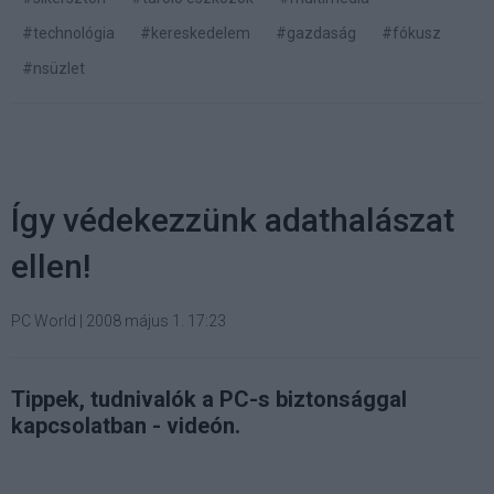
#technológia
#kereskedelem
#gazdaság
#fókusz
#nsüzlet
Így védekezzünk adathalászat
ellen!
PC World
|
2008 május 1. 17:23
Tippek, tudnivalók a PC-s biztonsággal
kapcsolatban - videón.