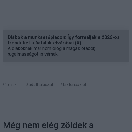
Diákok a munkaerőpiacon: Így formálják a 2026-os
trendeket a fiatalok elvárásai (X)
A diákoknak már nem elég a magas órabér,
rugalmasságot is várnak.
Címkék:
#adathalászat
#biztonsüzlet
Még nem elég zöldek a