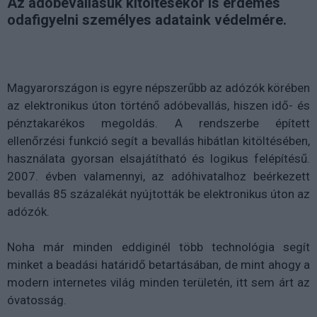
Az adóbevallásuk kitöltésekor is érdemes
odafigyelni személyes adataink védelmére.
Magyarországon is egyre népszerűbb az adózók körében
az elektronikus úton történő adóbevallás, hiszen idő- és
pénztakarékos megoldás. A rendszerbe épített
ellenőrzési funkció segít a bevallás hibátlan kitöltésében,
használata gyorsan elsajátítható és logikus felépítésű.
2007. évben valamennyi, az adóhivatalhoz beérkezett
bevallás 85 százalékát nyújtották be elektronikus úton az
adózók.
Noha már minden eddiginél több technológia segít
minket a beadási határidő betartásában, de mint ahogy a
modern internetes világ minden területén, itt sem árt az
óvatosság.