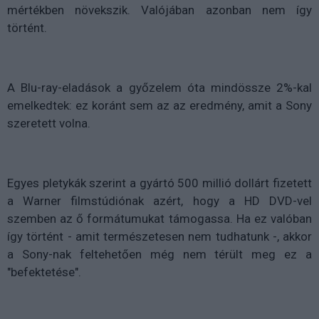
mértékben növekszik. Valójában azonban nem így
történt.
A Blu-ray-eladások a győzelem óta mindössze 2%-kal
emelkedtek: ez koránt sem az az eredmény, amit a Sony
szeretett volna.
Egyes pletykák szerint a gyártó 500 millió dollárt fizetett
a Warner filmstúdiónak azért, hogy a HD DVD-vel
szemben az ő formátumukat támogassa. Ha ez valóban
így történt - amit természetesen nem tudhatunk -, akkor
a Sony-nak feltehetően még nem térült meg ez a
"befektetése".