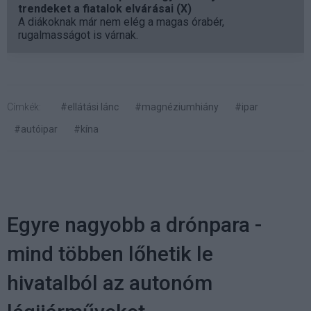
trendeket a fiatalok elvárásai (X)
A diákoknak már nem elég a magas órabér,
rugalmasságot is várnak.
Címkék:
#ellátási lánc
#magnéziumhiány
#ipar
#autóipar
#kína
Egyre nagyobb a drónpara -
mind többen lőhetik le
hivatalból az autonóm