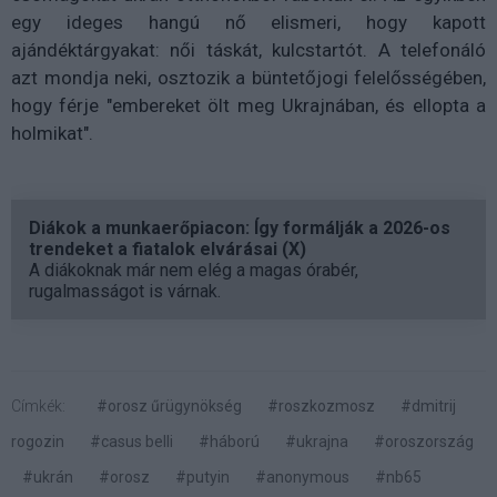
egy ideges hangú nő elismeri, hogy kapott
ajándéktárgyakat: női táskát, kulcstartót. A telefonáló
azt mondja neki, osztozik a büntetőjogi felelősségében,
hogy férje "embereket ölt meg Ukrajnában, és ellopta a
holmikat".
Diákok a munkaerőpiacon: Így formálják a 2026-os
trendeket a fiatalok elvárásai (X)
A diákoknak már nem elég a magas órabér,
rugalmasságot is várnak.
Címkék:
#orosz űrügynökség
#roszkozmosz
#dmitrij
rogozin
#casus belli
#háború
#ukrajna
#oroszország
#ukrán
#orosz
#putyin
#anonymous
#nb65