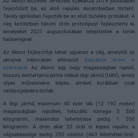
Az Akinci előzetes tervezési szakasza 2019 júniusában
fejeződött be, az első repülés decemberben történt.
Tavaly áprilisban fejezték be az első tüzelési próbákat. A
cég kezdetben három drón prototípust fejlesztette ki,
amelyeket 2021 augusztusában telepítettek a török
hadseregnél.
Az Akinci fejlesztője tehát ugyanaz a cég, amelytől az
ukrajnai háborúban elhíresült
Bayraktar drónt is
származik
. Az Akinci egy nagy magasságban repülő,
hosszú élettartamú pilóta nélküli légi jármű (UAV), amely
olyan műveletekre képes, amiket korábban csak
vadászgépekre bíztak.
A légi jármű maximum 40 ezer láb (12 192 méter)
magasságban repülhet, felszálló tömege 5 500
kilogramm, maximális teherbírása pedig 1 350
kilogramm. A drón akár 20 órát is képes repülni, a
végsebessége pedig 250 csomó (463 kilométer/óra).