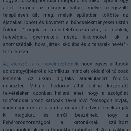
hogy az ország pontosan tudja, hol és mikor lépte át egy
adott katona az ukrajnai határt, melyik megszállt
településen állt meg, melyik épületben töltötte az
éjszakát, lopott és követett el bűncselekményeket ukrán
földön. "Tudjuk a mobiltelefonszámukat, a szüleik,
feleségeik, gyermekeik nevét, lakcímüket, kik a
szomszédaik, hova jártak iskolába és a tanáraik nevét" -
tette hozzá.
Az elemzők arra figyelmeztetnek
, hogy egyes állítások
az adatgyűjtésről a konfliktus mindkét oldaláról túlzóak
lehetnek. Az ukrán digitális átalakulásért felelős
miniszter, Mihajlo Fedorov által online közzétett
felvételeken azonban hallani lehet, hogy a szolgálat
telefonosai orosz katonák távol lévő feleségeit hívják,
vagy éppen orosz állambiztonsági tisztviselőknek adják
ki magukat, és arról beszélnek, hogy a
Fehéroroszországból a katonáknak szállított
csomagokat ukrán otthonokból rabolták el. Az egyikben