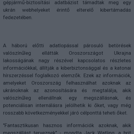
gépjármű-biztosítási adatbázist támadtak meg egy
ukrán webhelyeket érintő elterelő kibertámadás
fedezetében.
A háború előtti adatlopással párosuló betörések
valószínűleg ellátták Oroszországot Ukrajna
lakosságának nagy részével kapcsolatos részletes
információkkal, állítják a kiberbiztonsággal és a katonai
hírszerzéssel foglalkozó elemzők. Ezek az információk,
amelyeket Oroszország felhasználhat azoknak az
ukránoknak az azonosítására és megtalálja, akik
valószínűleg ellenállnak egy megszállásnak, és
potenciálisan internálásra jelölhetik ki őket, vagy még
rosszabb következményekkel járó célponttá teheti őket.
"Fantasztikusan hasznos információk azoknak, akik
megszállást terveznek" - mondta Jack Watling, a brit