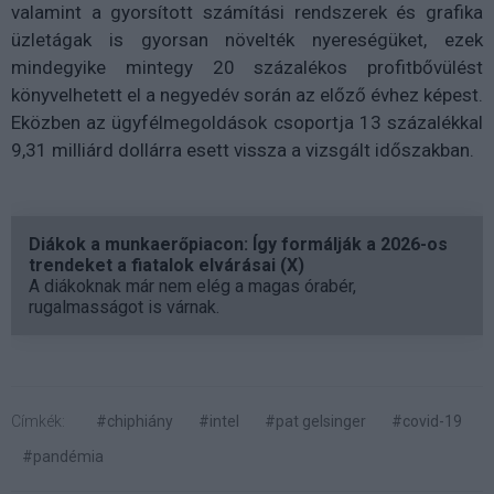
valamint a gyorsított számítási rendszerek és grafika
üzletágak is gyorsan növelték nyereségüket, ezek
mindegyike mintegy 20 százalékos profitbővülést
könyvelhetett el a negyedév során az előző évhez képest.
Eközben az ügyfélmegoldások csoportja 13 százalékkal
9,31 milliárd dollárra esett vissza a vizsgált időszakban.
Diákok a munkaerőpiacon: Így formálják a 2026-os
trendeket a fiatalok elvárásai (X)
A diákoknak már nem elég a magas órabér,
rugalmasságot is várnak.
Címkék:
#chiphiány
#intel
#pat gelsinger
#covid-19
#pandémia