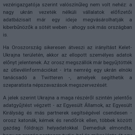
vezérigazgatója szerint valószínűleg nem volt nehéz: a
nagy ukrán vezeték nélküli vállalatok előfizetői
adatbázisait már egy ideje megvásárolhatják a
kiberbűnözők a sötét weben - ahogy sok más országban
is.
Ha Oroszország sikeresen átveszi az irányítást Kelet-
Ukrajna területén, akkor az ellopott személyes adatok
előnyt jelentenek. Az orosz megszállók már begyűjtötték
az útlevélinformációkat - írta nemrég egy ukrán elnöki
tanácsadó a Twitteren -, amelyek segíthetik a
szeparatista népszavazások megszervezését.
A jelek szerint Ukrajna a maga részéről szintén jelentős
adatgyűjtést végzett - az Egyesült Államok, az Egyesült
Királyság és más partnerek segítségével csendesen -
orosz katonák, kémek és rendőrök ellen, többek között
gazdag földrajzi helyadatokkal. Demediuk elmondta,