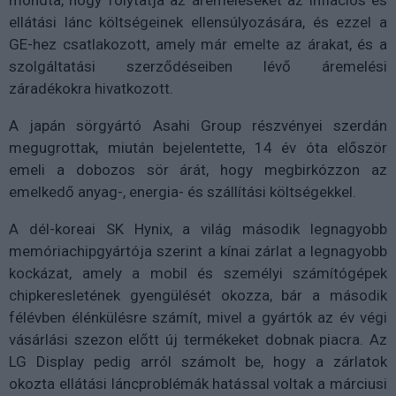
ellátási lánc költségeinek ellensúlyozására, és ezzel a
GE-hez csatlakozott, amely már emelte az árakat, és a
szolgáltatási szerződéseiben lévő áremelési
záradékokra hivatkozott.
A japán sörgyártó Asahi Group részvényei szerdán
megugrottak, miután bejelentette, 14 év óta először
emeli a dobozos sör árát, hogy megbirkózzon az
emelkedő anyag-, energia- és szállítási költségekkel.
A dél-koreai SK Hynix, a világ második legnagyobb
memóriachipgyártója szerint a kínai zárlat a legnagyobb
kockázat, amely a mobil és személyi számítógépek
chipkeresletének gyengülését okozza, bár a második
félévben élénkülésre számít, mivel a gyártók az év végi
vásárlási szezon előtt új termékeket dobnak piacra. Az
LG Display pedig arról számolt be, hogy a zárlatok
okozta ellátási láncproblémák hatással voltak a márciusi