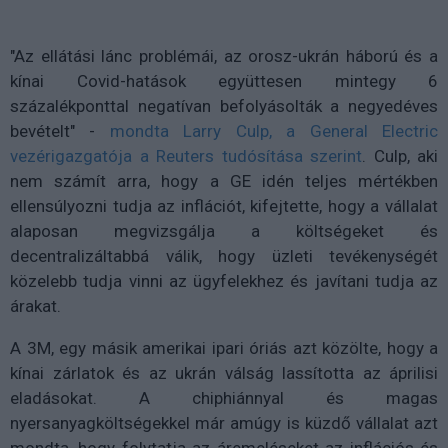
"Az ellátási lánc problémái, az orosz-ukrán háború és a
kínai Covid-hatások együttesen mintegy 6
százalékponttal negatívan befolyásolták a negyedéves
bevételt" -
mondta Larry Culp, a General Electric
vezérigazgatója a Reuters tudósítása szerint
. Culp, aki
nem számít arra, hogy a GE idén teljes mértékben
ellensúlyozni tudja az inflációt, kifejtette, hogy a vállalat
alaposan megvizsgálja a költségeket és
decentralizáltabbá válik, hogy üzleti tevékenységét
közelebb tudja vinni az ügyfelekhez és javítani tudja az
árakat.
A 3M, egy másik amerikai ipari óriás azt közölte, hogy a
kínai zárlatok és az ukrán válság lassította az áprilisi
eladásokat. A chiphiánnyal és magas
nyersanyagköltségekkel már amúgy is küzdő vállalat azt
mondta, hogy folytatja az áremeléseket az inflációs és