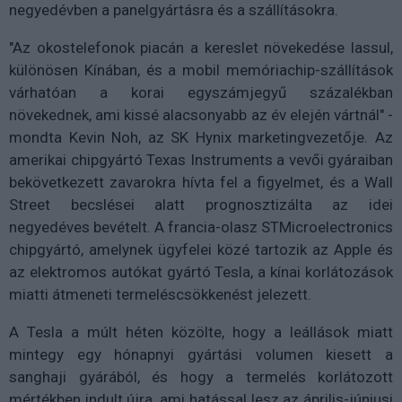
negyedévben a panelgyártásra és a szállításokra.
"Az okostelefonok piacán a kereslet növekedése lassul,
különösen Kínában, és a mobil memóriachip-szállítások
várhatóan a korai egyszámjegyű százalékban
növekednek, ami kissé alacsonyabb az év elején vártnál" -
mondta Kevin Noh, az SK Hynix marketingvezetője. Az
amerikai chipgyártó Texas Instruments a vevői gyáraiban
bekövetkezett zavarokra hívta fel a figyelmet, és a Wall
Street becslései alatt prognosztizálta az idei
negyedéves bevételt. A francia-olasz STMicroelectronics
chipgyártó, amelynek ügyfelei közé tartozik az Apple és
az elektromos autókat gyártó Tesla, a kínai korlátozások
miatti átmeneti termeléscsökkenést jelezett.
A Tesla a múlt héten közölte, hogy a leállások miatt
mintegy egy hónapnyi gyártási volumen kiesett a
sanghaji gyárából, és hogy a termelés korlátozott
mértékben indult újra, ami hatással lesz az április-júniusi