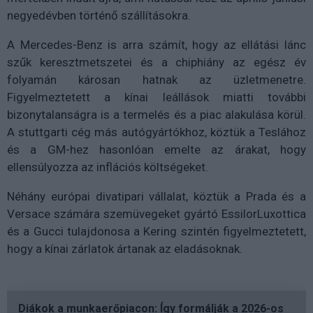
negyedévben történő szállításokra.
A Mercedes-Benz is arra számít, hogy az ellátási lánc
szűk keresztmetszetei és a chiphiány az egész év
folyamán károsan hatnak az üzletmenetre.
Figyelmeztetett a kínai leállások miatti további
bizonytalanságra is a termelés és a piac alakulása körül.
A stuttgarti cég más autógyártókhoz, köztük a Teslához
és a GM-hez hasonlóan emelte az árakat, hogy
ellensúlyozza az inflációs költségeket.
Néhány európai divatipari vállalat, köztük a Prada és a
Versace számára szemüvegeket gyártó EssilorLuxottica
és a Gucci tulajdonosa a Kering szintén figyelmeztetett,
hogy a kínai zárlatok ártanak az eladásoknak.
Diákok a munkaerőpiacon: Így formálják a 2026-os