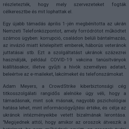
részletezték, hogy mely szervezeteket fogták
célkeresztbe és mit lophattak el.
Egy újabb támadás április 1-jén megbénította az ukrán
Nemzeti Telefonközpontot, amely forródrótot működtet
számos ügyben: korrupció, családon belüli bántalmazás,
az invázió miatt kitelepített emberek, háborús veteránok
juttatásai stb. Ezt a szolgáltatást ukránok százezrei
használják, például COVID-19 vakcina tanúsítványok
kiállításakor, illetve gyűjti a hívók személyes adatait,
beleértve az e-maileket, lakcímeket és telefonszámokat.
Adam Meyers, a CrowdStrike kiberbiztonsági cég
titkosszolgálati rangidős alelnöke úgy véli, hogy a
támadásnak, mint sok másnak, nagyobb pszichológiai
hatása lehet, mint információgyűjtési értéke, és célja az
ukránok intézményeikbe vetett bizalmának lerontása.
"Megijednek attól, hogy amikor az oroszok átveszik a