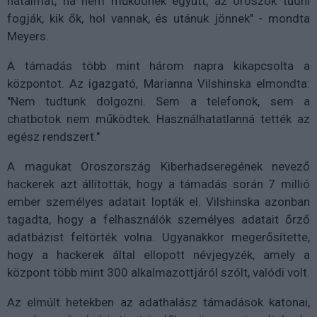
hatalmat, ha nem működnek együtt, az oroszok tudni
fogják, kik ők, hol vannak, és utánuk jönnek" - mondta
Meyers.
A támadás több mint három napra kikapcsolta a
központot. Az igazgató, Marianna Vilshinska elmondta:
"Nem tudtunk dolgozni. Sem a telefonok, sem a
chatbotok nem működtek. Használhatatlanná tették az
egész rendszert."
A magukat Oroszország Kiberhadseregének nevező
hackerek azt állították, hogy a támadás során 7 millió
ember személyes adatait lopták el. Vilshinska azonban
tagadta, hogy a felhasználók személyes adatait őrző
adatbázist feltörték volna. Ugyanakkor megerősítette,
hogy a hackerek által ellopott névjegyzék, amely a
központ több mint 300 alkalmazottjáról szólt, valódi volt.
Az elmúlt hetekben az adathalász támadások katonai,