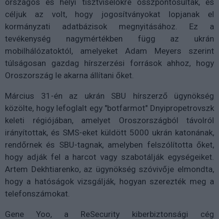
országos és helyi tisztviselőkre összpontosultak, és
céljuk az volt, hogy jogosítványokat lopjanak el
kormányzati adatbázisok megnyitásához. Ez a
tevékenység nagymértékben függ az ukrán
mobilhálózatoktól, amelyeket Adam Meyers szerint
túlságosan gazdag hírszerzési források ahhoz, hogy
Oroszország le akarna állítani őket.
Március 31-én az ukrán SBU hírszerző ügynökség
közölte, hogy lefoglalt egy "botfarmot" Dnyipropetrovszk
keleti régiójában, amelyet Oroszországból távolról
irányítottak, és SMS-eket küldött 5000 ukrán katonának,
rendőrnek és SBU-tagnak, amelyben felszólította őket,
hogy adják fel a harcot vagy szabotálják egységeiket.
Artem Dekhtiarenko, az ügynökség szóvivője elmondta,
hogy a hatóságok vizsgálják, hogyan szerezték meg a
telefonszámokat.
Gene Yoo, a ReSecurity kiberbiztonsági cég