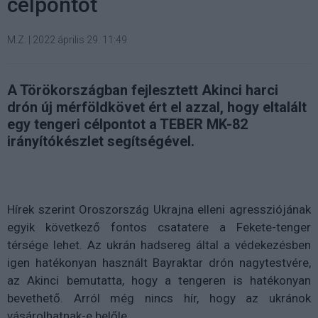
célpontot
M.Z.
|
2022 április 29. 11:49
A Törökországban fejlesztett Akinci harci
drón új mérföldkövet ért el azzal, hogy eltalált
egy tengeri célpontot a TEBER MK-82
irányítókészlet segítségével.
Hírek szerint Oroszország Ukrajna elleni agressziójának
egyik következő fontos csatatere a Fekete-tenger
térsége lehet. Az ukrán hadsereg által a védekezésben
igen hatékonyan használt Bayraktar drón nagytestvére,
az Akinci bemutatta, hogy a tengeren is hatékonyan
bevethető. Arról még nincs hír, hogy az ukránok
vásárolhatnak-e belőle.