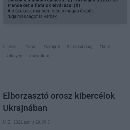
trendeket a fiatalok elvárásai (X)
A diákoknak már nem elég a magas órabér,
rugalmasságot is várnak.
Címkék:
#drón
#ukrajna
#oroszország
#krím
#donyec
#bayraktar
Elborzasztó orosz kibercélok
Ukrajnában
M.Z.
|
2022 április 29. 09:31