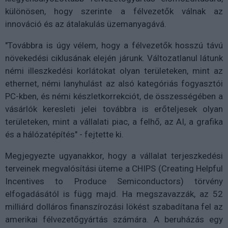
különösen, hogy szerinte a félvezetők válnak az
innováció és az átalakulás üzemanyagává.
"Továbbra is úgy vélem, hogy a félvezetők hosszú távú
növekedési ciklusának elején járunk. Változatlanul látunk
némi illeszkedési korlátokat olyan területeken, mint az
ethernet, némi lanyhulást az alsó kategóriás fogyasztói
PC-kben, és némi készletkorrekciót, de összességében a
vásárlók keresleti jelei továbbra is erőteljesek olyan
területeken, mint a vállalati piac, a felhő, az AI, a grafika
és a hálózatépítés" - fejtette ki.
Megjegyezte ugyanakkor, hogy a vállalat terjeszkedési
terveinek megvalósítási üteme a CHIPS (Creating Helpful
Incentives to Produce Semiconductors) törvény
elfogadásától is függ majd. Ha megszavazzák, az 52
milliárd dolláros finanszírozási lökést szabadítana fel az
amerikai félvezetőgyártás számára. A beruházás egy