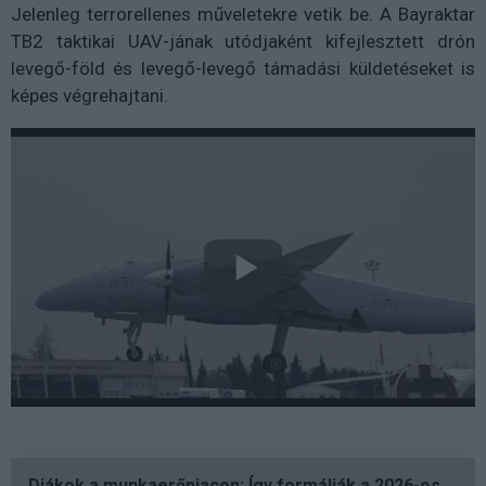
Jelenleg terrorellenes műveletekre vetik be. A Bayraktar
TB2 taktikai UAV-jának utódjaként kifejlesztett drón
levegő-föld és levegő-levegő támadási küldetéseket is
képes végrehajtani.
Diákok a munkaerőpiacon: Így formálják a 2026-os