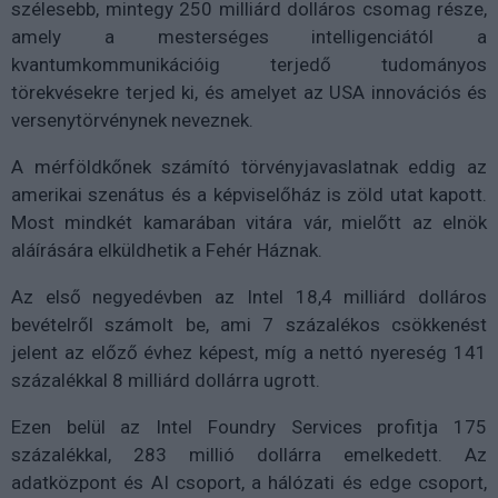
szélesebb, mintegy 250 milliárd dolláros csomag része,
amely a mesterséges intelligenciától a
kvantumkommunikációig terjedő tudományos
törekvésekre terjed ki, és amelyet az USA innovációs és
versenytörvénynek neveznek.
A mérföldkőnek számító törvényjavaslatnak eddig az
amerikai szenátus és a képviselőház is zöld utat kapott.
Most mindkét kamarában vitára vár, mielőtt az elnök
aláírására elküldhetik a Fehér Háznak.
Az első negyedévben az Intel 18,4 milliárd dolláros
bevételről számolt be, ami 7 százalékos csökkenést
jelent az előző évhez képest, míg a nettó nyereség 141
százalékkal 8 milliárd dollárra ugrott.
Ezen belül az Intel Foundry Services profitja 175
százalékkal, 283 millió dollárra emelkedett. Az
adatközpont és AI csoport, a hálózati és edge csoport,