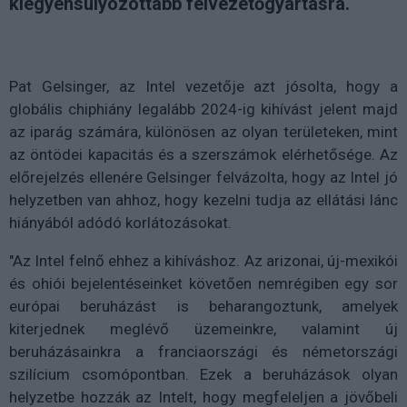
kiegyensúlyozottabb félvezetőgyártásra.
Pat Gelsinger, az Intel vezetője azt jósolta, hogy a
globális chiphiány legalább 2024-ig kihívást jelent majd
az iparág számára, különösen az olyan területeken, mint
az öntödei kapacitás és a szerszámok elérhetősége. Az
előrejelzés ellenére Gelsinger felvázolta, hogy az Intel jó
helyzetben van ahhoz, hogy kezelni tudja az ellátási lánc
hiányából adódó korlátozásokat.
"Az Intel felnő ehhez a kihíváshoz. Az arizonai, új-mexikói
és ohiói bejelentéseinket követően nemrégiben egy sor
európai beruházást is beharangoztunk, amelyek
kiterjednek meglévő üzemeinkre, valamint új
beruházásainkra a franciaországi és németországi
szilícium csomópontban. Ezek a beruházások olyan
helyzetbe hozzák az Intelt, hogy megfeleljen a jövőbeli