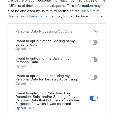
disclosure of your personal information by third parties on the
Speciális Kommunikációs és Információvédelmi
IAB’s list of downstream participants. This information may
Szolgálat.
also be disclosed by us to third parties on the
IAB’s List of
Downstream Participants
that may further disclose it to other
Szerhij Demediuk, az ukrán Nemzetbiztonsági és
third parties.
Védelmi Tanács titkárhelyettese e-mailben azt közölte,
Please note that this website/app uses one or more Google
hogy a személyes adatok továbbra is prioritást élveznek
Personal Data Processing Opt Outs
services and may gather and store information including but
az orosz hackerek számára, mivel egyre több
not limited to your visit or usage behaviour. You may click to
I want to opt-out of the Sharing of my
kormányzati hálózatot próbálnak feltörni: "A
personal data.
grant or deny consent to Google and its third-party tags to
Opted In
kiberhadviselés manapság valóban a forró szakaszban
use your data for below specified purposes in below Google
van." Aligha kétséges, hogy a politikai targetálás a cél.
consent section.
I want to opt-out of the Sale of my
Personal Data.
Ukrajna azt állítja, hogy az orosz erők megölték és
Opted In
elrabolták a helyi vezetőket, ahol területet szereztek.
I want to opt-out of processing my
Personal Data for Targeted Advertising.
Demediuk nem sok konkrétumot említett, de elmondta,
Opted In
hogy az orosz kibertámadások január közepén és az
invázió megindulásakor elsősorban a "kormányzati
I want to opt-out of Collection, Use,
Retention, Sale, and/or Sharing of my
szervek információs rendszereinek megsemmisítésére
Personal Data that Is Unrelated with the
Purposes for which it was collected.
és a kritikus infrastruktúrák kiiktatására irányultak",
Opted Out
amibe beletartoztak az adatlopások is. Az ukrán kormány