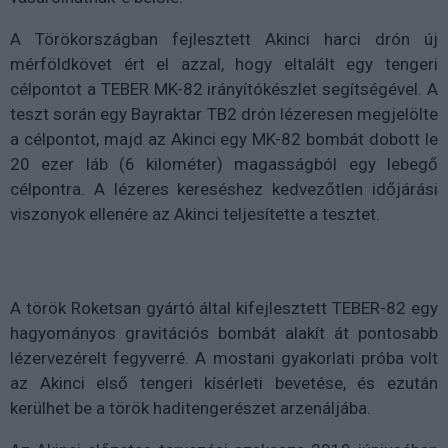
A Törökországban fejlesztett Akinci harci drón új
mérföldkövet ért el azzal, hogy eltalált egy tengeri
célpontot a TEBER MK-82 irányítókészlet segítségével. A
teszt során egy Bayraktar TB2 drón lézeresen megjelölte
a célpontot, majd az Akinci egy MK-82 bombát dobott le
20 ezer láb (6 kilométer) magasságból egy lebegő
célpontra. A lézeres kereséshez kedvezőtlen időjárási
viszonyok ellenére az Akinci teljesítette a tesztet.
A török Roketsan gyártó által kifejlesztett TEBER-82 egy
hagyományos gravitációs bombát alakít át pontosabb
lézervezérelt fegyverré. A mostani gyakorlati próba volt
az Akinci első tengeri kísérleti bevetése, és ezután
kerülhet be a török haditengerészet arzenáljába.