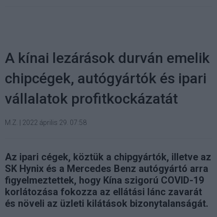
A kínai lezárások durván emelik
chipcégek, autógyártók és ipari
vállalatok profitkockázatát
M.Z.
|
2022 április 29. 07:58
Az ipari cégek, köztük a chipgyártók, illetve az
SK Hynix és a Mercedes Benz autógyártó arra
figyelmeztettek, hogy Kína szigorú COVID-19
korlátozása fokozza az ellátási lánc zavarát
és növeli az üzleti kilátások bizonytalanságát.