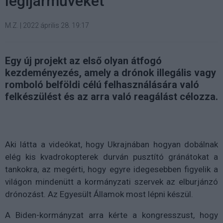
légijárműveket
M.Z.
|
2022 április 28. 19:17
Egy új projekt az első olyan átfogó
kezdeményezés, amely a drónok illegális vagy
romboló belföldi célú felhasználására való
felkészülést és az arra való reagálást célozza.
Aki látta a videókat, hogy Ukrajnában hogyan dobálnak
elég kis kvadrokopterek durván pusztító gránátokat a
tankokra, az megérti, hogy egyre idegesebben figyelik a
világon mindenütt a kormányzati szervek az elburjánzó
drónozást. Az Egyesült Államok most lépni készül.
A Biden-kormányzat arra kérte a kongresszust, hogy