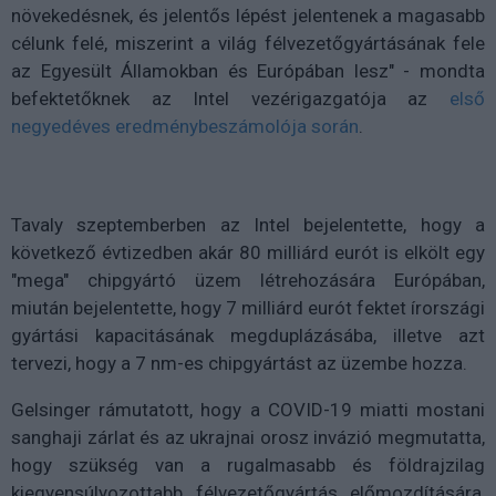
növekedésnek, és jelentős lépést jelentenek a magasabb
célunk felé, miszerint a világ félvezetőgyártásának fele
az Egyesült Államokban és Európában lesz" - mondta
befektetőknek az Intel vezérigazgatója az
első
negyedéves eredménybeszámolója során
.
Tavaly szeptemberben az Intel bejelentette, hogy a
következő évtizedben akár 80 milliárd eurót is elkölt egy
"mega" chipgyártó üzem létrehozására Európában,
miután bejelentette, hogy 7 milliárd eurót fektet írországi
gyártási kapacitásának megduplázásába, illetve azt
tervezi, hogy a 7 nm-es chipgyártást az üzembe hozza.
Gelsinger rámutatott, hogy a COVID-19 miatti mostani
sanghaji zárlat és az ukrajnai orosz invázió megmutatta,
hogy szükség van a rugalmasabb és földrajzilag
kiegyensúlyozottabb félvezetőgyártás előmozdítására,