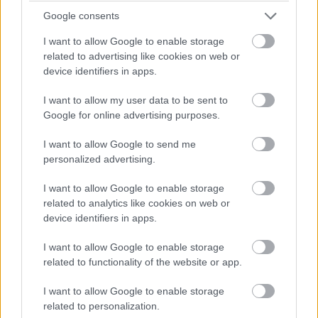
azt állítja, hogy a január 14-i autóbiztosítási feltörés
Google consents
eredményeként az ukrán kötvények 80 százalékát
I want to allow Google to enable storage
ellopták a Motor Transport Bureaunál.
related to advertising like cookies on web or
device identifiers in apps.
Demediuk elismerte, hogy a Belügyminisztérium is az
egyike a kormányzati szerveknek, amelyeket február 23-
I want to allow my user data to be sent to
án meghackeltek. Elmondta, hogy adatokat loptak el, de
Google for online advertising purposes.
azt nem árulja el, hogy mely szervektől, csak annyit, hogy
I want to allow Google to send me
"nem vezetett jelentős következményekhez, különösen,
personalized advertising.
ha a katonákra, illetve önkéntesekre vonatkozó adatokról
van szó". Az ESET és más, Ukrajnával együttműködő
I want to allow Google to enable storage
kiberbiztonsági cégek kutatói azt mondták, hogy a
related to analytics like cookies on web or
device identifiers in apps.
hálózatokat hónapokkal korábban feltörték, így elegendő
idő maradt a lopakodó lopásokra.
I want to allow Google to enable storage
related to functionality of the website or app.
A hackeléssel történő adatgyűjtés régóta folyamatban
van. Az orosz FSZB hírszerző ügynökség egyik egysége,
I want to allow Google to enable storage
amelyet a kutatók Armageddonnak neveztek el, már évek
related to personalization.