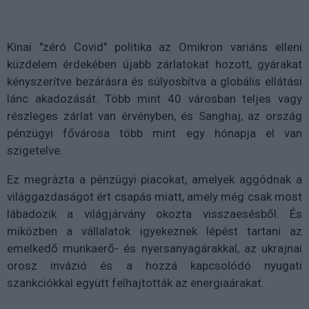
Kínai "zéró Covid" politika az Omikron variáns elleni
küzdelem érdekében újabb zárlatokat hozott, gyárakat
kényszerítve bezárásra és súlyosbítva a globális ellátási
lánc akadozását. Több mint 40 városban teljes vagy
részleges zárlat van érvényben, és Sanghaj, az ország
pénzügyi fővárosa több mint egy hónapja el van
szigetelve.
Ez megrázta a pénzügyi piacokat, amelyek aggódnak a
világgazdaságot ért csapás miatt, amely még csak most
lábadozik a világjárvány okozta visszaesésből. És
miközben a vállalatok igyekeznek lépést tartani az
emelkedő munkaerő- és nyersanyagárakkal, az ukrajnai
orosz invázió és a hozzá kapcsolódó nyugati
szankciókkal együtt felhajtották az energiaárakat.