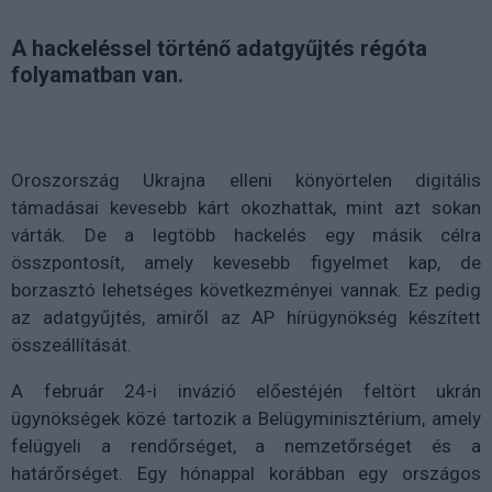
A hackeléssel történő adatgyűjtés régóta
folyamatban van.
Oroszország Ukrajna elleni könyörtelen digitális
támadásai kevesebb kárt okozhattak, mint azt sokan
várták. De a legtöbb hackelés egy másik célra
összpontosít, amely kevesebb figyelmet kap, de
borzasztó lehetséges következményei vannak. Ez pedig
az adatgyűjtés, amiről az AP hírügynökség készített
összeállítását.
A február 24-i invázió előestéjén feltört ukrán
ügynökségek közé tartozik a Belügyminisztérium, amely
felügyeli a rendőrséget, a nemzetőrséget és a
határőrséget. Egy hónappal korábban egy országos