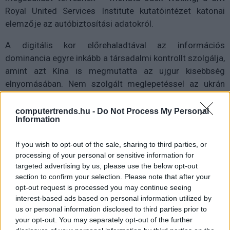
Royal United Services Institute kutatóintézet katonai
elemzője az autóbiztosítási adatokról.
A digitális kor előrehaladtával az információs
dominancia egyre inkább a társadalmi kontrollt szolgálja,
amint azt Kína is megmutatta az ujgur kisebbség
elnyomásában. Nem szolgált meglepetéssel az ukrán
tisztviselők számára, hogy Oroszország háború előtti
prioritása az ukrán állampolgárokról szóló információk
computertrends.hu -
Do Not Process My Personal
Information
összegyűjtése volt.
"Az ötlet az volt, hogy megölik vagy bebörtönzik ezeket
If you wish to opt-out of the sale, sharing to third parties, or
processing of your personal or sensitive information for
az embereket a megszállás korai szakaszában" - állította
targeted advertising by us, please use the below opt-out
Victor Zhora, egy magas rangú ukrán kibervédelmi
section to confirm your selection. Please note that after your
tisztviselő. Az agresszív adatgyűjtés éppen az inváziót
opt-out request is processed you may continue seeing
megelőzően felgyorsult, az orosz hadsereget kiszolgáló
interest-based ads based on personal information utilized by
hackerek egyre gyakrabban vették célba az egyes
us or personal information disclosed to third parties prior to
your opt-out. You may separately opt-out of the further
ukránokat - közölte Zhora ügynöksége, az Állami