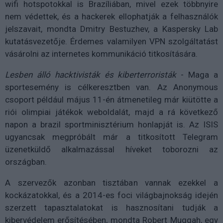
wifi hotspotokkal is Brazíliában, mivel ezek többnyire
nem védettek, és a hackerek ellophatják a felhasználók
jelszavait, mondta Dmitry Bestuzhev, a Kaspersky Lab
kutatásvezetője. Érdemes valamilyen VPN szolgáltatást
vásárolni az internetes kommunikáció titkosítására.
Lesben álló hacktivisták és kiberterroristák
- Maga a
sportesemény is célkeresztben van. Az Anonymous
csoport például május 11-én átmenetileg már kiütötte a
riói olimpiai játékok weboldalát, majd a rá következő
napon a brazil sportminisztérium honlapját is. Az ISIS
ugyancsak megpróbált már a titkosított Telegram
üzenetküldő alkalmazással híveket toborozni az
országban.
A szervezők azonban tisztában vannak ezekkel a
kockázatokkal, és a 2014-es foci világbajnokság idején
szerzett tapasztalatokat is hasznosítani tudják a
kibervédelem erősítésében, mondta Robert Muggah, egy