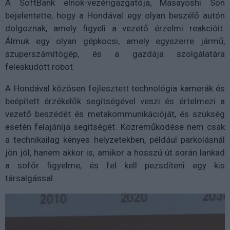
A SoftBank elnök-vezérigazgatója, Masayoshi Son
bejelentette, hogy a Hondával egy olyan beszélő autón
dolgoznak, amely figyeli a vezető érzelmi reakcióit.
Álmuk egy olyan gépkocsi, amely egyszerre jármű,
szuperszámítógép, és a gazdája szolgálatára
felesküdött robot.
A Hondával közösen fejlesztett technológia kamerák és
beépített érzékelők segítségével veszi és értelmezi a
vezető beszédét és metakommunikációját, és szükség
esetén felajánlja segítségét. Közreműködése nem csak
a technikailag kényes helyzetekben, például parkolásnál
jön jól, hanem akkor is, amikor a hosszú út során lankad
a sofőr figyelme, és fel kell pezsdíteni egy kis
társalgással.