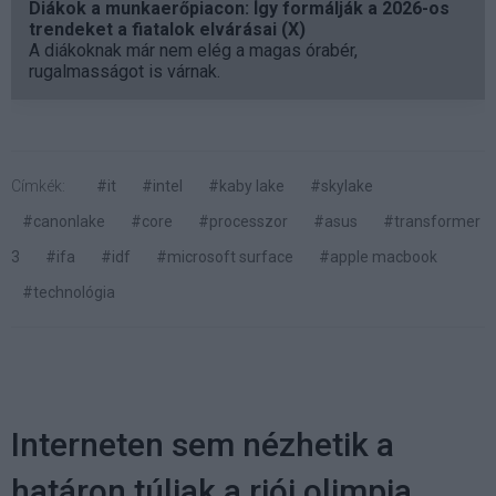
Diákok a munkaerőpiacon: Így formálják a 2026-os
trendeket a fiatalok elvárásai (X)
A diákoknak már nem elég a magas órabér,
rugalmasságot is várnak.
Címkék:
#it
#intel
#kaby lake
#skylake
#canonlake
#core
#processzor
#asus
#transformer
3
#ifa
#idf
#microsoft surface
#apple macbook
#technológia
Interneten sem nézhetik a
határon túliak a riói olimpia