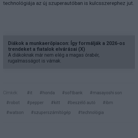
technológiája az új szuperautóban is kulcsszerephez jut.
Diákok a munkaerőpiacon: Így formálják a 2026-os
trendeket a fiatalok elvárásai (X)
A diákoknak már nem elég a magas órabér,
rugalmasságot is várnak.
Címkék:
#it
#honda
#softbank
#masayoshi son
#robot
#pepper
#kitt
#beszélő autó
#ibm
#watson
#szuperszámítógép
#technológia