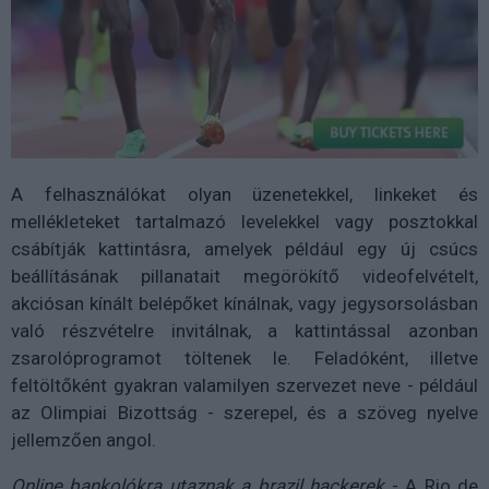
A felhasználókat olyan üzenetekkel, linkeket és
mellékleteket tartalmazó levelekkel vagy posztokkal
csábítják kattintásra, amelyek például egy új csúcs
beállításának pillanatait megörökítő videofelvételt,
akciósan kínált belépőket kínálnak, vagy jegysorsolásban
való részvételre invitálnak, a kattintással azonban
zsarolóprogramot töltenek le. Feladóként, illetve
feltöltőként gyakran valamilyen szervezet neve - például
az Olimpiai Bizottság - szerepel, és a szöveg nyelve
jellemzően angol.
Online bankolókra utaznak a brazil hackerek
- A Rio de