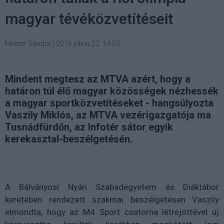
magyar tévéközvetítéseit
Mester Sándor
|
2016 július 22. 14:53
Mindent megtesz az MTVA azért, hogy a
határon túl élő magyar közösségek nézhessék
a magyar sportközvetítéseket - hangsúlyozta
Vaszily Miklós, az MTVA vezérigazgatója ma
Tusnádfürdőn, az Infotér sátor egyik
kerekasztal-beszélgetésén.
A Bálványosi Nyári Szabadegyetem és Diáktábor
keretében rendezett szakmai beszélgetésen Vaszily
elmondta, hogy az M4 Sport csatorna létrejöttével új