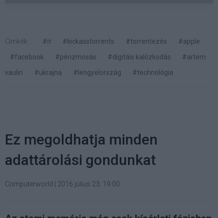
Címkék:
#it
#kickasstorrents
#torrentezés
#apple
#facebook
#pénzmosás
#digitáis kalózkodás
#artem
vaulin
#ukrajna
#lengyelország
#technológia
Ez megoldhatja minden
adattárolási gondunkat
Computerworld
|
2016 július 23. 19:00