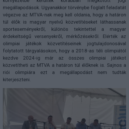
környezetbe kerültek korábban megkötött jogi
megállapodások. Ugyanakkor törvénybe foglalt feladatát
végezve az MTVA-nak meg kell oldania, hogy a határon
túl élők is magyar nyelvű közvetítéseket láthassanak
sporteseményekről, különös tekintettel a magyar
érdekeltségű versenyekről, mérkőzésekről. Elérték az
olimpiai játékok közvetítéseinek jogtulajdonosával
folytatott tárgyalásokon, hogy a 2018-as téli olimpiától
kezdve 2024-ig már az összes olimpiai játékot
közvetítheti az MTVA a határon túl élőknek is. Sajnos a
riói olimpiára ezt a megállapodást nem tudták
kiterjeszteni.