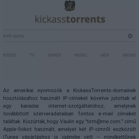
Az amerikai nyomozók a KickassTorrents-domainek
hosztolásához használt IP-címeket követve jutottak el
egy kanadai internet-szolgáltatóhoz, amelynek
továbbított szerveradataiban fontos e-mail címeket
találtak. Kiszúrták, hogy Vaulin egy "tirm@me.com." című
Apple-fiókot használt, amelyet két IP-címről eszközölt
iTunes vásárláshoz is igénybe vett -- mindkettőnek