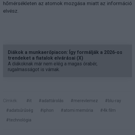
hőmérsékleten az atomok mozgása miatt az információ
elvész.
Diákok a munkaerőpiacon: Így formálják a 2026-os
trendeket a fiatalok elvárásai (X)
A diákoknak már nem elég a magas órabér,
rugalmasságot is várnak.
Címkék:
#it
#adattárolás
#merevlemez
#blu-ray
#adatsűrűség
#iphon
#atomi memória
#4k film
#technológia