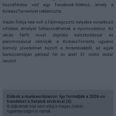
hozzáférése volt egy Facebook-fiókhoz, amely a
KickassTorrentset reklámozta.
Vaulin fiókja tele volt a fájlmegosztó helyekre vonatkozó
infókkal, amelyet felhasználhattak a nyomozáshoz. Az
ukrán férfit most digitális kalózkodással és
pénzmosással vádolják: a KickassTorrents ugyanis
komoly jövedelmet húzott a hirdetésekből, az egyik
bankszámláján például fél év alatt 31 millió dollár
landolt.
Diákok a munkaerőpiacon: Így formálják a 2026-os
trendeket a fiatalok elvárásai (X)
A diákoknak már nem elég a magas órabér,
rugalmasságot is várnak.