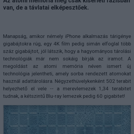
Az atomi memória még csak kísérleti fázisban
van, de a távlatai elképesztőek.
Manapság, amikor némely iPhone alkalmazás tárigénye
gigabájtokra rúg, egy 4K film pedig simán elfoglal több
száz gigabájtot, jól látszik, hogy a hagyományos tárolási
technológiák már nem sokáig bírják az iramot. A
megoldást az atomi memória néven ismert új
technológia jelentheti, amely sorba rendezett atomokat
használ adattárolásra. Négyzethüvelykenként 502 terabit
helyezhető el vele -- a merevlemezek 1,34 terabitet
tudnak, a kétszintű Blu-ray lemezek pedig 60 gigabitet!