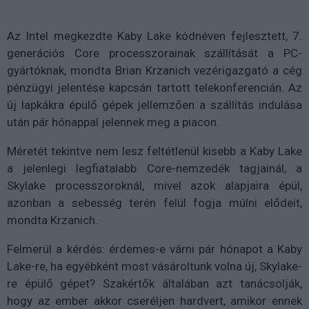
Az Intel megkezdte Kaby Lake kódnéven fejlesztett, 7.
generációs Core processzorainak szállítását a PC-
gyártóknak, mondta Brian Krzanich vezérigazgató a cég
pénzügyi jelentése kapcsán tartott telekonferencián. Az
új lapkákra épülő gépek jellemzően a szállítás indulása
után pár hónappal jelennek meg a piacon.
Méretét tekintve nem lesz feltétlenül kisebb a Kaby Lake
a jelenlegi legfiatalabb Core-nemzedék tagjainál, a
Skylake processzoroknál, mivel azok alapjaira épül,
azonban a sebesség terén felül fogja múlni elődeit,
mondta Krzanich.
Felmerül a kérdés: érdemes-e várni pár hónapot a Kaby
Lake-re, ha egyébként most vásároltunk volna új, Skylake-
re épülő gépet? Szakértők általában azt tanácsolják,
hogy az ember akkor cseréljen hardvert, amikor ennek