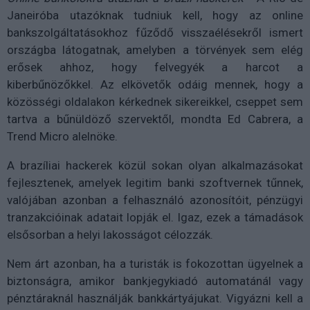
Janeiróba utazóknak tudniuk kell, hogy az online
bankszolgáltatásokhoz fűződő visszaélésekről ismert
országba látogatnak, amelyben a törvények sem elég
erősek ahhoz, hogy felvegyék a harcot a
kiberbűnözőkkel. Az elkövetők odáig mennek, hogy a
közösségi oldalakon kérkednek sikereikkel, cseppet sem
tartva a bűnüldöző szervektől, mondta Ed Cabrera, a
Trend Micro alelnöke.
A brazíliai hackerek közül sokan olyan alkalmazásokat
fejlesztenek, amelyek legitim banki szoftvernek tűnnek,
valójában azonban a felhasználó azonosítóit, pénzügyi
tranzakcióinak adatait lopják el. Igaz, ezek a támadások
elsősorban a helyi lakosságot célozzák.
Nem árt azonban, ha a turisták is fokozottan ügyelnek a
biztonságra, amikor bankjegykiadó automatánál vagy
pénztáraknál használják bankkártyájukat. Vigyázni kell a