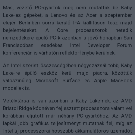
Más, vezető PC-gyártók még nem mutattak be Kaby
Lake-es gépeket, a Lenovo és az Acer a szeptember
elején Berlinben sorra kerülő IFA kiállításon tesz majd
bejelentéseket. A Core processzorok hetedik
nemzedékére épülő PC-k azonban a jövő hónapban San
Franciscóban esedékes Intel Developer Forum
konferencián is várhatón reflektorfénybe kerülnek.
Az Intel szerint összességében négyszáznál több, Kaby
Lake-re épülő eszköz kerül majd piacra, közöttük
valószínűleg Microsoft Surface és Apple MacBook
modellek is.
Vetélytársa is van azonban a Kaby Lake-nek, az AMD
Bristol Ridge kódnéven fejlesztett processzora valamivel
korábban eljutott már néhány PC-gyártóhoz. Az AMD
lapkái jobb grafikus teljesítményt mutatnak fel, míg az
Intel új processzorai hosszabb akkumulátoros üzemidőt