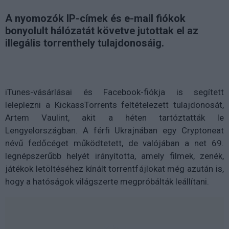
A nyomozók IP-címek és e-mail fiókok
bonyolult hálózatát követve jutottak el az
illegális torrenthely tulajdonosáig.
iTunes-vásárlásai és Facebook-fiókja is segített
leleplezni a KickassTorrents feltételezett tulajdonosát,
Artem Vaulint, akit a héten tartóztatták le
Lengyelországban. A férfi Ukrajnában egy Cryptoneat
névű fedőcéget működtetett, de valójában a net 69.
legnépszerűbb helyét irányította, amely filmek, zenék,
játékok letöltéséhez kínált torrentfájlokat még azután is,
hogy a hatóságok világszerte megpróbálták leállítani.