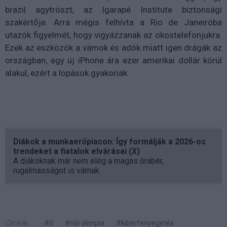
brazil agytröszt, az Igarapé Institute biztonsági
szakértője. Arra mégis felhívta a Rio de Janeiróba
utazók figyelmét, hogy vigyázzanak az okostelefonjukra.
Ezek az eszközök a vámok és adók miatt igen drágák az
országban, egy új iPhone ára ezer amerikai dollár körül
alakul, ezért a lopások gyakoriak.
Diákok a munkaerőpiacon: Így formálják a 2026-os
trendeket a fiatalok elvárásai (X)
A diákoknak már nem elég a magas órabér,
rugalmasságot is várnak.
Címkék:
#it
#riói olimpia
#kiberfenyegetés