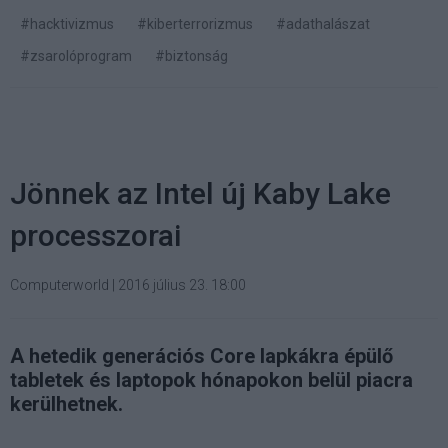
#hacktivizmus
#kiberterrorizmus
#adathalászat
#zsarolóprogram
#biztonság
Jönnek az Intel új Kaby Lake
processzorai
Computerworld
|
2016 július 23. 18:00
A hetedik generációs Core lapkákra épülő
tabletek és laptopok hónapokon belül piacra
kerülhetnek.