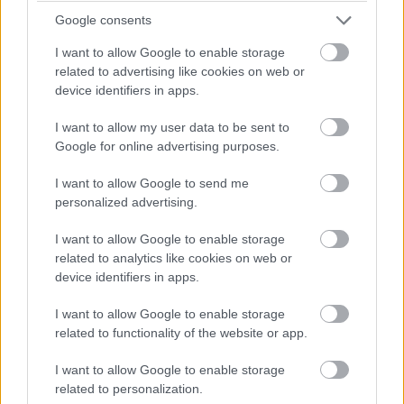
Google consents
Computerworld
|
2016 július 25. 09:00
I want to allow Google to enable storage
related to advertising like cookies on web or
Kiberterroristák és hacktivisták is célba
device identifiers in apps.
vehetik a nyári olimpiai játékokat, de azokat is
a támadás fokozott veszélye fenyegeti, akik
I want to allow my user data to be sent to
Google for online advertising purposes.
nem utaznak Rio de Janeiróba.
I want to allow Google to send me
personalized advertising.
Atléták és turisták mellett a hackereket is vonzza az
I want to allow Google to enable storage
related to analytics like cookies on web or
augusztus 5-én kezdődő, 2016-os olimpia. A helyszínre
device identifiers in apps.
látogató résztvevőknek és az otthon maradó nézőknek
egyaránt nagyobb figyelmet kell fordítaniuk online
I want to allow Google to enable storage
biztonságukra, mert a játékokhoz köthető
related to functionality of the website or app.
kibertámadások száma fel fog szökni a következő
I want to allow Google to enable storage
hetekben - figyelmeztetnek az IT-biztonsági cégek. Mire
related to personalization.
ügyeljünk?