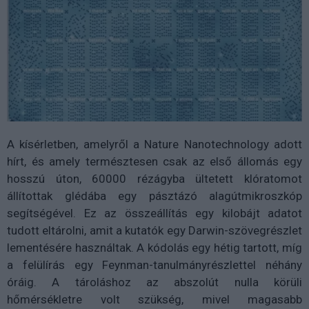
A kísérletben, amelyről a Nature Nanotechnology adott
hírt, és amely természtesen csak az első állomás egy
hosszú úton, 60000 rézágyba ültetett klóratomot
állítottak glédába egy pásztázó alagútmikroszkóp
segítségével. Ez az összeállítás egy kilobájt adatot
tudott eltárolni, amit a kutatók egy Darwin-szövegrészlet
lementésére használtak. A kódolás egy hétig tartott, míg
a felülírás egy Feynman-tanulmányrészlettel néhány
óráig. A tároláshoz az abszolút nulla körüli
hőmérsékletre volt szükség, mivel magasabb