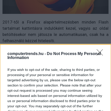
2017-től a Firefox alapértelmezésben minden Flash
tartalmat kattintásra indulóként kezel, vagyis az oldal
betöltésekor nem játssza le automatikusan, csak ha a
felhasználó kézzel hitelesíti.
A Firefox ezzel utolsóként csatlakozik a nagy böngészők
computertrends.hu -
Do Not Process My Personal
Flash elleni kereszteshadjáratához. A Chrome több, mint
Information
egy éve elkezdte blokkolni a nem létfontosságú Flash
tartalmakat, az Edge áprilisban követte a példáját, az
If you wish to opt-out of the sale, sharing to third parties, or
processing of your personal or sensitive information for
Apple pedig már 2013-es Safari 7-ben bevezette a Flash
targeted advertising by us, please use the below opt-out
kattintásos indítását.
section to confirm your selection. Please note that after your
opt-out request is processed you may continue seeing
interest-based ads based on personal information utilized by
us or personal information disclosed to third parties prior to
your opt-out. You may separately opt-out of the further