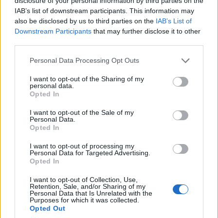
disclosure of your personal information by third parties on the
Diákok a munkaerőpiacon: Így formálják a 2026-os
IAB’s list of downstream participants. This information may
trendeket a fiatalok elvárásai (X)
also be disclosed by us to third parties on the
IAB’s List of
A diákoknak már nem elég a magas órabér,
Downstream Participants
that may further disclose it to other
rugalmasságot is várnak.
third parties.
Please note that this website/app uses one or more Google
Personal Data Processing Opt Outs
services and may gather and store information including but
not limited to your visit or usage behaviour. You may click to
I want to opt-out of the Sharing of my
personal data.
Címkék:
#it
#mozilla
#firefox
#flash
#google
grant or deny consent to Google and its third-party tags to
Opted In
use your data for below specified purposes in below Google
#chrome
#biztonság
#apple
#safari
#microsoft
consent section.
I want to opt-out of the Sale of my
#edge
#blokkolás
#technológia
Personal Data.
Opted In
I want to opt-out of processing my
Personal Data for Targeted Advertising.
Opted In
I want to opt-out of Collection, Use,
Nagyobb a kiberfenyegetettség
Retention, Sale, and/or Sharing of my
Personal Data that Is Unrelated with the
Purposes for which it was collected.
a riói olimpia közeledtével
Opted Out