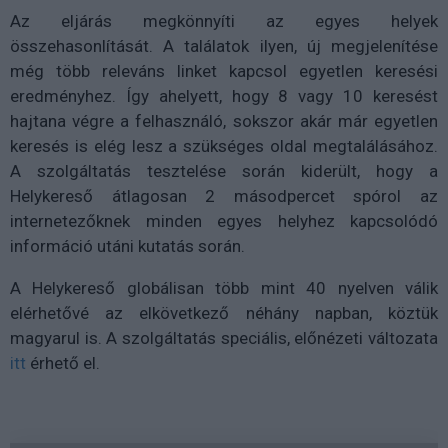
Az eljárás megkönnyíti az egyes helyek
összehasonlítását. A találatok ilyen, új megjelenítése
még több releváns linket kapcsol egyetlen keresési
eredményhez. Így ahelyett, hogy 8 vagy 10 keresést
hajtana végre a felhasználó, sokszor akár már egyetlen
keresés is elég lesz a szükséges oldal megtalálásához.
A szolgáltatás tesztelése során kiderült, hogy a
Helykereső átlagosan 2 másodpercet spórol az
internetezőknek minden egyes helyhez kapcsolódó
információ utáni kutatás során.
A Helykereső globálisan több mint 40 nyelven válik
elérhetővé az elkövetkező néhány napban, köztük
magyarul is. A szolgáltatás speciális, előnézeti változata
itt
érhető el.