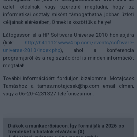
üzleti oldalnak, vagy szeretné megtudni, hogy az
informatikai osztály miként támogathatná jobban üzleti
céljainak elérésében, Önnek is közöttük a helye!
Látogasson el a HP Software Universe 2010 honlapjára
(link:
http://h41112.www4.hp.com/events/software-
universe-2010/index.php
), ahol a konferencia
programjáról és a regisztrációról is minden információt
megtalál!
További információért forduljon bizalommal Motajcsek
Tamáshoz a tamas.motajcsek@hp.com email címen,
vagy a 06-20-4231327 telefonszámon.
Diákok a munkaerőpiacon: Így formálják a 2026-os
trendeket a fiatalok elvárásai (X)