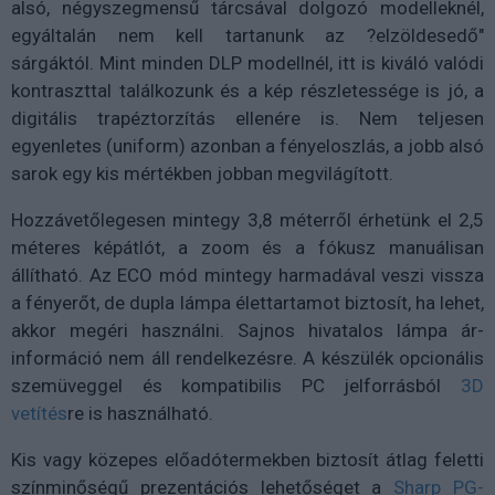
alsó, négyszegmensű tárcsával dolgozó modelleknél,
egyáltalán nem kell tartanunk az ?elzöldesedő"
sárgáktól. Mint minden DLP modellnél, itt is kiváló valódi
kontraszttal találkozunk és a kép részletessége is jó, a
digitális trapéztorzítás ellenére is. Nem teljesen
egyenletes (uniform) azonban a fényeloszlás, a jobb alsó
sarok egy kis mértékben jobban megvilágított.
Hozzávetőlegesen mintegy 3,8 méterről érhetünk el 2,5
méteres képátlót, a zoom és a fókusz manuálisan
állítható. Az ECO mód mintegy harmadával veszi vissza
a fényerőt, de dupla lámpa élettartamot biztosít, ha lehet,
akkor megéri használni. Sajnos hivatalos lámpa ár-
információ nem áll rendelkezésre. A készülék opcionális
szemüveggel és kompatibilis PC jelforrásból
3D
vetítés
re is használható.
Kis vagy közepes előadótermekben biztosít átlag feletti
színminőségű prezentációs lehetőséget a
Sharp PG-