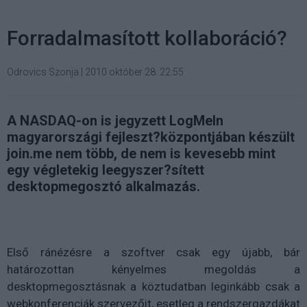
Forradalmasított kollaboráció?
Odrovics Szonja
|
2010 október 28. 22:55
A NASDAQ-on is jegyzett LogMeIn
magyarországi fejleszt?központjában készült
join.me nem több, de nem is kevesebb mint
egy végletekig leegyszer?sített
desktopmegosztó alkalmazás.
Első ránézésre a szoftver csak egy újabb, bár
határozottan kényelmes megoldás a
desktopmegosztásnak a köztudatban leginkább csak a
webkonferenciák szervezőit, esetleg a rendszergazdákat