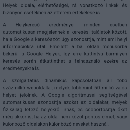
Helyek oldala, elérhetőségei, rá vonatkozó linkek és
bizonyos esetekben az étterem értékelése is.
A Helykereső eredményei minden esetben
automatikusan megjelennek a keresési találatok között,
ha a Google a keresőszót úgy azonosítja, mint ami helyi
információkra utal. Emellett a bal oldali menüsorba
bekerül a Google Helyek, így erre kattintva bármilyen
keresés során átkattinthat a felhasználó ezekre az
eredményekre is.
A szolgáltatás dinamikus kapcsolatban áll több
százmillió weboldallal, melyek több mint 50 millió valós
helyet jelölnek. A Google algoritmusai segítségével
automatikusan azonosítja azokat az oldalakat, melyek
fizikailag létező helyekről írnak, és csoportosítja őket
még akkor is, ha az oldal nem közöl pontos címet, vagy
különböző oldalakon különböző neveket használ.