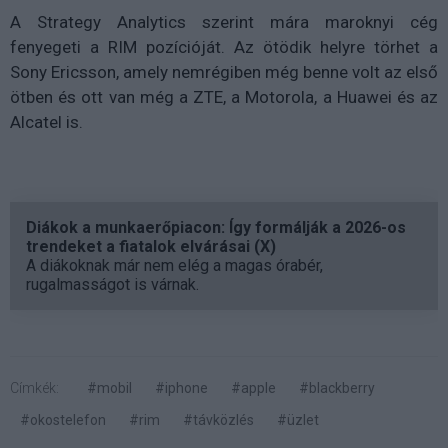
A Strategy Analytics szerint mára maroknyi cég
fenyegeti a RIM pozícióját. Az ötödik helyre törhet a
Sony Ericsson, amely nemrégiben még benne volt az első
ötben és ott van még a ZTE, a Motorola, a Huawei és az
Alcatel is.
Diákok a munkaerőpiacon: Így formálják a 2026-os
trendeket a fiatalok elvárásai (X)
A diákoknak már nem elég a magas órabér,
rugalmasságot is várnak.
Címkék:
#mobil
#iphone
#apple
#blackberry
#okostelefon
#rim
#távközlés
#üzlet