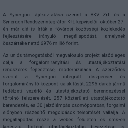
A Synergon tájékoztatása szerint a BKV Zrt. és a
Synergon Rendszerintegrátor Kft. képviselői október 27-
én már alá is írták a fővárosi közösségi közlekedés
fejlesztésére irányuló megállapodást, amelynek
összértéke nettó 6976 millió forint.
Az uniós támogatásból megvalósuló projekt elsődleges
célja a forgalomirányítási és utastájékoztatási
rendszerek fejlesztése, modernizálása. A szerződés
szerint a Synergon integrált diszpécser és
forgalomirányító központ kialakítását, 2295 darab jármű
fedélzeti vezérlő és utastájékoztató berendezéssel
történő felszerelését, 257 közterületi utastájékoztató
berendezés, és 30 jelzőlámpás csomópontban, forgalmi
előnyben részesítő megoldások telepítését vállalja. A
megállapodás része a webes felületen és sms-en
keresztül történő utastájékoztatás bevezetése is,