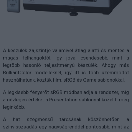
A készülék zajszintje valamivel átlag alatti és mentes a
magas felhangoktól, így jóval csendesebb, mint a
legtöbb hasonló teljesítményű készülék. Ahogy más
BrilliantColor modelleknél, így itt is több üzemmódot
használhatunk, köztük film, sRGB és Game sablonokkal.
A legkisebb fényerőt sRGB módban adja a rendszer, míg
a névleges értéket a Presentation sablonnal közelíti meg
leginkább.
A hat szegmensű tárcsának köszönhetően a
színvisszaadás egy nagyságrenddel pontosabb, mint az