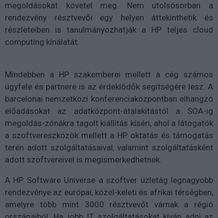
megoldásokat követel meg. Nem utolsósorban a
rendezvény résztvevői egy helyen áttekinthetik és
részleteiben is tanulmányozhatják a HP teljes cloud
computing kínálatát.
Mindebben a HP szakemberei mellett a cég számos
ügyfele és partnere is az érdeklődők segítségére lesz. A
barcelonai nemzetközi konferenciaközpontban elhangzó
előadásokat az adatközpont-átalakítástól a SOA-ig
megoldás-zónákra tagolt kiállítás kíséri, ahol a látogatók
a szoftvereszközök mellett a HP oktatás és támogatás
terén adott szolgáltatásaival, valamint szolgáltatásként
adott szoftvereivel is megismerkedhetnek.
A HP Software Universe a szoftver üzletág legnagyobb
rendezvénye az európai, közel-keleti és afrikai térségben,
amelyre több mint 3000 résztvevőt várnak a régió
országaiból. Ha jobb IT szolgáltatásokat kíván adni az