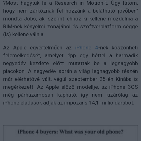
?Most hagytuk le a Research in Motion-t. Úgy látom,
hogy nem zárkóznak fel hozzánk a belátható jövőben"
mondta Jobs, aki szerint ehhoz ki kellene mozdulnia a
RIM-nek kényelmi zónájából és szoftverplatform céggé
(is) kellene válnia.
Az Apple egyértelműen az
iPhone 4
-nek köszönheti
felemelkedését, amelyet épp egy héttel a harmadik
negyedév kezdete előtt mutattak be a legnagyobb
piacokon. A negyedév során a világ legnagyobb részén
már elérhetővé vált, végül szeptember 25-én Kínába is
megérkezett. Az Apple előző modellje, az iPhone 3GS
még párhuzamosan kapható, így nem kizárólag az
iPhone eladások adják az impozáns 14,1 millió darabot.