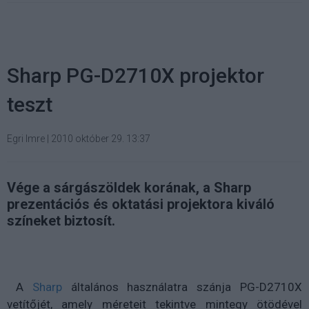
Sharp PG-D2710X projektor
teszt
Egri Imre
|
2010 október 29. 13:37
Vége a sárgászöldek korának, a Sharp
prezentációs és oktatási projektora kiváló
színeket biztosít.
A
Sharp
általános használatra szánja PG-D2710X
vetítőjét, amely méreteit tekintve mintegy ötödével