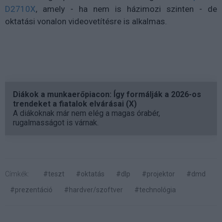
D2710X
, amely - ha nem is házimozi szinten - de
oktatási vonalon videovetítésre is alkalmas.
Diákok a munkaerőpiacon: Így formálják a 2026-os
trendeket a fiatalok elvárásai (X)
A diákoknak már nem elég a magas órabér,
rugalmasságot is várnak.
Címkék:
#teszt
#oktatás
#dlp
#projektor
#dmd
#prezentáció
#hardver/szoftver
#technológia