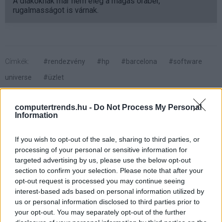
A diákoknak már nem elég a magas órabér,
rugalmasságot is várnak.
Címkék:
#rendezvény
#hp
#barcelona
#software
universe
#üzlet
computertrends.hu -
Do Not Process My Personal
Information
If you wish to opt-out of the sale, sharing to third parties, or
Az első öt telefongyártó között
processing of your personal or sensitive information for
targeted advertising by us, please use the below opt-out
az Apple
section to confirm your selection. Please note that after your
opt-out request is processed you may continue seeing
Egri Imre
|
2010 október 29. 12:21
interest-based ads based on personal information utilized by
us or personal information disclosed to third parties prior to
your opt-out. You may separately opt-out of the further