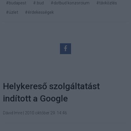
#budapest
#.bud
#dotbud konzorcium
#távközlés
#üzlet
#érdekességek
Helykereső szolgáltatást
indított a Google
Dávid Imre
|
2010 október 29. 14:46