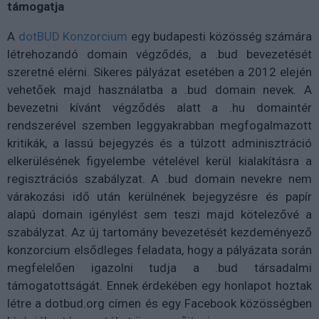
támogatja
A
dotBUD Konzorcium
egy budapesti közösség számára
létrehozandó domain végződés, a .bud bevezetését
szeretné elérni. Sikeres pályázat esetében a 2012 elején
vehetőek majd használatba a .bud domain nevek. A
bevezetni kívánt végződés alatt a .hu domaintér
rendszerével szemben leggyakrabban megfogalmazott
kritikák, a lassú bejegyzés és a túlzott adminisztráció
elkerülésének figyelembe vételével kerül kialakításra a
regisztrációs szabályzat. A .bud domain nevekre nem
várakozási idő után kerülnének bejegyzésre és papír
alapú domain igénylést sem teszi majd kötelezővé a
szabályzat. Az új tartomány bevezetését kezdeményező
konzorcium elsődleges feladata, hogy a pályázata során
megfelelően igazolni tudja a .bud társadalmi
támogatottságát. Ennek érdekében egy honlapot hoztak
létre a dotbud.org címen és egy Facebook közösségben