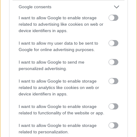
?Az LG gyenge okostelefon-kínálata miatt vesztett teret,
Google consents
míg a Nokia alkatrészhiánnyal küzdött, ami - a becslések
I want to allow Google to enable storage
szerint néhány millió darabbal - visszafogta szállításait a
related to advertising like cookies on web or
belépő szintű telefonok terén." mondta
Neil Mawston
, a
device identifiers in apps.
Strategy Analytics igazgatója. Arról is szó esett, hogy a
harmadik negyedévben minden eddiginél keskenyebbre
I want to allow my user data to be sent to
zárult a szakadék a Nokia és a Samsung között.
Google for online advertising purposes.
A BlackBerry gyárója, a Research in Motion épp a
I want to allow Google to send me
personalized advertising.
harmadik negyedévben szorult vissza az ötödik helyre az
Apple erős felhozatalának köszönhetően. A RIM 12,4
I want to allow Google to enable storage
millió készüléket forgalmazott ebben az időszakban.
related to analytics like cookies on web or
device identifiers in apps.
I want to allow Google to enable storage
related to functionality of the website or app.
I want to allow Google to enable storage
related to personalization.