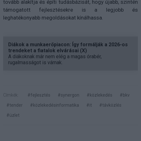
tovább alakítja és építi tudásbázisát, hogy újabb, szintén
támogatott fejlesztésekre is a legjobb és
leghatékonyabb megoldásokat kínálhassa.
Diákok a munkaerőpiacon: Így formálják a 2026-os
trendeket a fiatalok elvárásai (X)
A diákoknak már nem elég a magas órabér,
rugalmasságot is várnak.
Címkék:
#fejlesztés
#synergon
#közlekedés
#bkv
#tender
#közlekedésinformatika
#it
#távközlés
#üzlet