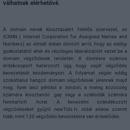
válhatnak elérhetővé.
A domain nevek kiosztásáért felelős szervezet, az
ICANN ( Internet Corporation for Assigned Names and
Numbers) az elmúlt évben döntött arról, hogy az eddigi
gyakorlatától eltér és részleges liberalizációt vezet be a
domain végződések területén. A döntésre számos
érdekcsoport határozott úgy, hogy saját végződés
bevezetését kezdeményezi. A folyamat végén eddig
szokatlanul hangzó domain végződések jelennek majd
meg. Ilyen lesz például a .london, a meleg közösség
számára kiosztandó .gay vagy a szállodák számára
fenntartott .hotel. A bevezetni szándékozott
végződéseket gyűjtő newTlds.tv oldal adatai szerint
több, mint 120 végződés bevezetésre van érdeklődés.