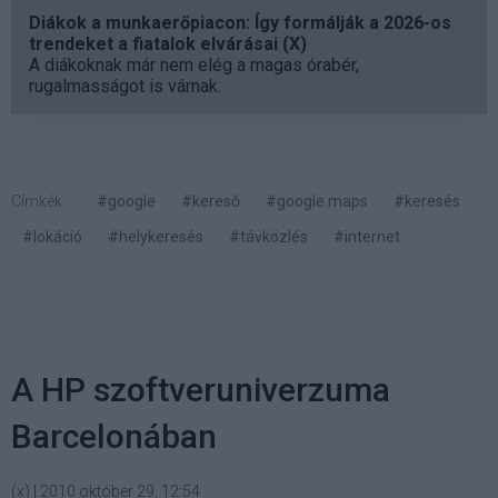
Diákok a munkaerőpiacon: Így formálják a 2026-os
trendeket a fiatalok elvárásai (X)
A diákoknak már nem elég a magas órabér,
rugalmasságot is várnak.
Címkék:
#google
#kereső
#google maps
#keresés
#lokáció
#helykeresés
#távközlés
#internet
A HP szoftveruniverzuma
Barcelonában
(x)
|
2010 október 29. 12:54