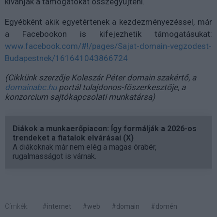
kívánják a támogatókat összegyűjteni.
Egyébként akik egyetértenek a kezdezményezéssel, már
a Facebookon is kifejezhetik támogatásukat:
www.facebook.com/#!/pages/Sajat-domain-vegzodest-
Budapestnek/161641043866724
(Cikkünk szerzője Koleszár Péter domain szakértő, a
domainabc.hu
portál tulajdonos-főszerkesztője, a
konzorcium sajtókapcsolati munkatársa)
Diákok a munkaerőpiacon: Így formálják a 2026-os
trendeket a fiatalok elvárásai (X)
A diákoknak már nem elég a magas órabér,
rugalmasságot is várnak.
Címkék:
#internet
#web
#domain
#domén