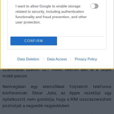
I want to allow Google to enable storage
related to security, including authentication
functionality and fraud prevention, and other
user protection.
CONFIRM
Data Deletion
Data Access
Privacy Policy
A harmadik negyedévben a Strategy Analytics
számításai szerint 327 millió telefon kelt el a teljes
mobil piacon.
Nemrégiben egy elemzőkkel folytatott telefonos
konferencián
Steve Jobs
, az Apple vezetője úgy
nyilatkozott, nem gondolja, hogy a RIM visszaszerezheti
pozícióját a negyedik negyedévben: