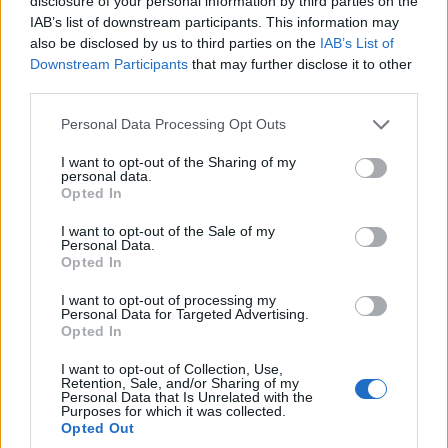
disclosure of your personal information by third parties on the
A harmadik negyedévben az Apple megelőzte
IAB’s list of downstream participants. This information may
a Research in Motiont és a Sony Ericssont, így
also be disclosed by us to third parties on the
IAB’s List of
a világ negyedik legnagyobb telefongyártójává
Downstream Participants
that may further disclose it to other
avanzsált. Jobs szerint a belátható jövőben
third parties.
már nem előzi vissza őket a BlackBerry.
Please note that this website/app uses one or more Google
Personal Data Processing Opt Outs
services and may gather and store information including but
not limited to your visit or usage behaviour. You may click to
I want to opt-out of the Sharing of my
personal data.
grant or deny consent to Google and its third-party tags to
Opted In
Az
Apple
4,3 százalékos piaci részesedésével és 14,1
use your data for below specified purposes in below Google
millió leszállított telefonnal járult hozzá a globális
consent section.
I want to opt-out of the Sale of my
Personal Data.
mobilpiachoz a júliustól szeptemberig terjedő
Opted In
időszakban. 2009 azonos időszakához viszonyítva
duplázott a cég.
I want to opt-out of processing my
Personal Data for Targeted Advertising.
Opted In
A
Nokia
110,4 millió kiszállított mobillal továbbra is
vezető pozícióban van, a második hely pedig a
I want to opt-out of Collection, Use,
Retention, Sale, and/or Sharing of my
Samsung
ot illeti 71,4 millió darabbal. Az LG 28,4 millió
Personal Data that Is Unrelated with the
Purposes for which it was collected.
készüléket adott el így a harmadik helyre került.
Opted Out