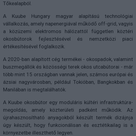
Tőkealapból.
A Kuube Hungary magyar alapítású technológiai
vállalkozás, amely napenergiával működő off-grid, vagyis
a közüzemi elektromos hálózattól független köztéri
okosbútorok fejlesztésével és nemzetközi piaci
értékesítésével foglalkozik.
A 2020-ban alapított cég termékei - okospadok, valamint
buszmegállók és közösségi terek okos utcabútorai - már
több mint 15 országban vannak jelen, számos európai és
ázsiai nagyvárosban, például Tokióban, Bangkokban és
Manilában is megtalálhatók.
A Kuube okosbútor egy moduláris kültéri infrastruktúra-
megoldás, amely közterületi padként működik. Az
újrahasznosítható anyagokból készült termék dizájnja
úgy készült, hogy funkcionálisan és esztétikailag is a
környezetbe illeszthető legyen.