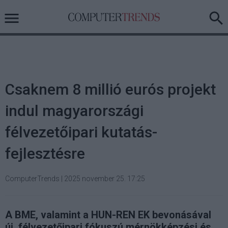
Csaknem 8 millió eurós projekt
indul magyarországi
félvezetőipari kutatás-
fejlesztésre
ComputerTrends
|
2025 november 25. 17:25
A BME, valamint a HUN-REN EK bevonásával
új, félvezetőipari fókuszú mérnökképzési és