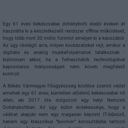
Egy 61 éves békéscsabai dohánybolti eladó éveken át
használta ki a készletkezelő rendszer offline működését,
hogy több mint 30 millió forintot emeljen ki a kasszából.
Az ügy rávilágít arra, milyen kockázatokat rejt, amikor a
digitális és analóg munkafolyamatok találkoznak -
különösen akkor, ha a felhasználók technológiával
kapcsolatos hiányosságait nem követi megfelelő
kontroll.
A Békés Vármegyei Főügyészség közlése szerint vádat
emeltek egy 61 éves, büntetlen előéletű békéscsabai nő
ellen, aki 2017 óta dolgozott egy helyi Nemzeti
Dohányboltban. Az ügy külön érdekessége, hogy a
vádirat alapján nem egy magasan képzett IT-bűnöző,
hanem egy klasszikus "boomer" korosztályba tartozó