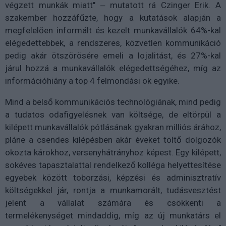
végzett munkák miatt" ‒ mutatott rá Czinger Erik. A
szakember hozzáfűzte, hogy a kutatások alapján a
megfelelően informált és kezelt munkavállalók 64%-kal
elégedettebbek, a rendszeres, közvetlen kommunikáció
pedig akár ötszörösére emeli a lojalitást, és 27%-kal
járul hozzá a munkavállalók elégedettségéhez, míg az
információhiány a top 4 felmondási ok egyike.
Mind a belső kommunikációs technológiának, mind pedig
a tudatos odafigyelésnek van költsége, de eltörpül a
kilépett munkavállalók pótlásának gyakran milliós árához,
pláne a csendes kilépésben akár éveket töltő dolgozók
okozta károkhoz, versenyhátrányhoz képest. Egy kilépett,
sokéves tapasztalattal rendelkező kolléga helyettesítése
egyebek között toborzási, képzési és adminisztratív
költségekkel jár, rontja a munkamorált, tudásvesztést
jelent a vállalat számára és csökkenti a
termelékenységet mindaddig, míg az új munkatárs el