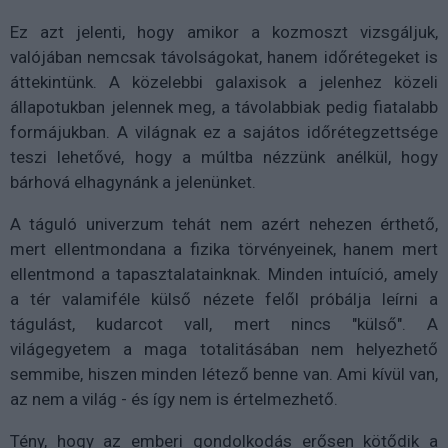
Ez azt jelenti, hogy amikor a kozmoszt vizsgáljuk,
valójában nemcsak távolságokat, hanem időrétegeket is
áttekintünk. A közelebbi galaxisok a jelenhez közeli
állapotukban jelennek meg, a távolabbiak pedig fiatalabb
formájukban. A világnak ez a sajátos időrétegzettsége
teszi lehetővé, hogy a múltba nézzünk anélkül, hogy
bárhová elhagynánk a jelenünket.
A táguló univerzum tehát nem azért nehezen érthető,
mert ellentmondana a fizika törvényeinek, hanem mert
ellentmond a tapasztalatainknak. Minden intuíció, amely
a tér valamiféle külső nézete felől próbálja leírni a
tágulást, kudarcot vall, mert nincs "külső". A
világegyetem a maga totalitásában nem helyezhető
semmibe, hiszen minden létező benne van. Ami kívül van,
az nem a világ - és így nem is értelmezhető.
Tény, hogy az emberi gondolkodás erősen kötődik a