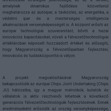
amelynek dinamikus fejlődése közvetlenül
meghatározza az autóipar, a távközlés, az energetika, a
védelmi ipar és a mesterséges intelligencia
alkalmazások versenyképességét is. A központ erősíti az
európai technológiai szuverenitást, bővíti a hazai
innovációs kapacitásokat, növeli a félvezetőtechnológiai
értékláncban képviselt hozzáadott értéket és elősegíti,
hogy Magyarország a félvezetőiparban fejlesztési,
innovációs és tudásközponttá is váljon.
A projekt megvalósításával Magyarország
bekapcsolódik az európai Chips Joint Undertaking (Chips
JU) hálózatba, így a magyar mérnökök, kutatók és
vállalatok is aktív résztvevői lehetnek a következő
generációs félvezetőtechnológiák fejlesztésének. Ennek
eredményeként erősödik az ország versenyképessége,