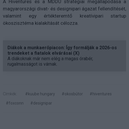
A Hiventures és a MDDÜ stratégiai megállapodása a
magyarországi divat- és designipari ágazat fellendítését,
valamint egy értékteremtő kreatívipari startup
ökoszisztéma kialakítását célozza.
Diákok a munkaerőpiacon: Így formálják a 2026-os
trendeket a fiatalok elvárásai (X)
A diákoknak már nem elég a magas órabér,
rugalmasságot is várnak.
Címkék:
#kuube hungary
#okosbútor
#hiventures
#foxconn
#designipar