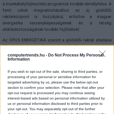
a munkahelyfejlesztési programok további elmélyítése. A
fenti célok megvalósításához az új gödöllői
raktárközpont is hozzájárul, erősítve a magyar
energetika versenyképességének és a térség
ellátásbiztonságának további fejlődését.
Az OPUS ENERGETIKA szerint a gödöllői raktár átadása
jól mutatja, hogy a fenntartható fejlődés, az országos
ellátásbiztonság és a helyi közösségek fejlődése
computertrends.hu -
Do Not Process My Personal
egyaránt céljai a cégcsoportnak. Az új létesítmény
Information
szimbolizálja, hogy csak együttműködéssel, felelős
gondolkodással és jól tervezett stratégiai
If you wish to opt-out of the sale, sharing to third parties, or
processing of your personal or sensitive information for
beruházásokkal lehet megalapozni a jövő
targeted advertising by us, please use the below opt-out
Magyarországát - közölte az OPUS ENERGETIKA
section to confirm your selection. Please note that after your
Csoport.
opt-out request is processed you may continue seeing
interest-based ads based on personal information utilized by
us or personal information disclosed to third parties prior to
your opt-out. You may separately opt-out of the further
Diákok a munkaerőpiacon: Így formálják a 2026-os