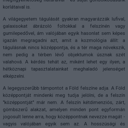
korlátaival is.
A világegyetem tágulását gyakran magyarázzák lufival,
galaxisokat ábrázoló foltokkal a felszínén vagy
gumilepedővel, ám valójában egyik hasonlat sem képes
igazán megragadni azt, amit a kozmológia állít: a
tágulásnak nincs középpontja, és a tér maga növekszik,
nem pedig a térben lévő objektumok úsznak szét
valahová. A kérdés tehát az, miként lehet egy ilyen, a
hétköznapi tapasztalatainkat meghaladó jelenséget
elképzelni.
A legegyszerűbb támpontot a Föld felszíne adja. A Föld
középpontját mindenki meg tudja jelölni, de a felszín
"középpontját" már nem. A felszín kétdimenziós, zárt,
gömbszerű alakzat, amelyen minden pont egyformán
jogosult lenne arra, hogy középpontnak nevezze magát -
vagyis valójában egyik sem az. A hosszúsági és