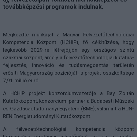
továbbképzési programok indulnak.
Megkezdte munkáját a Magyar Félvezetőtechnológiai
Kompetencia Központ (HCHiP), fő célkitűzése, hogy
legkésőbb 2029-re létrejöjjön egy országos szintű
szakmai központ, amely a félvezetőtechnológiai kutatás-
fejlesztés, innováció és tudásmegosztás területén
erősíti Magyarország pozícióját; a projekt összköltsége
7,91 millió euró.
A HCHiP projekt konzorciumvezetője a Bay Zoltán
Kutatóközpont, konzorciumi partner a Budapesti Műszaki
és Gazdaságtudományi Egyetem (BME), valamint a HUN-
REN Energiatudományi Kutatóközpont.
A félvezetőtechnológiai kompetencia központ
létrehozása stratégiai jelentőségű, ez az a terület,