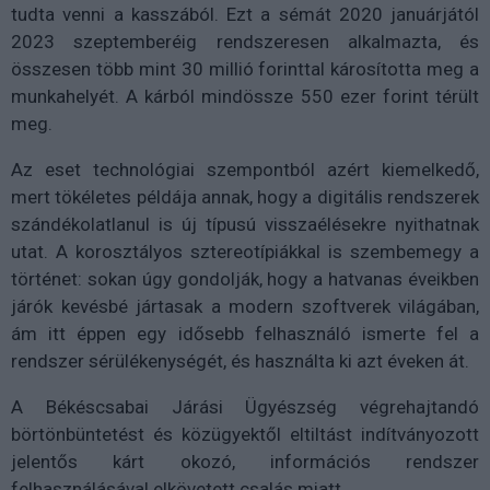
tudta venni a kasszából. Ezt a sémát 2020 januárjától
2023 szeptemberéig rendszeresen alkalmazta, és
összesen több mint 30 millió forinttal károsította meg a
munkahelyét. A kárból mindössze 550 ezer forint térült
meg.
Az eset technológiai szempontból azért kiemelkedő,
mert tökéletes példája annak, hogy a digitális rendszerek
szándékolatlanul is új típusú visszaélésekre nyithatnak
utat. A korosztályos sztereotípiákkal is szembemegy a
történet: sokan úgy gondolják, hogy a hatvanas éveikben
járók kevésbé jártasak a modern szoftverek világában,
ám itt éppen egy idősebb felhasználó ismerte fel a
rendszer sérülékenységét, és használta ki azt éveken át.
A Békéscsabai Járási Ügyészség végrehajtandó
börtönbüntetést és közügyektől eltiltást indítványozott
jelentős kárt okozó, információs rendszer
felhasználásával elkövetett csalás miatt.