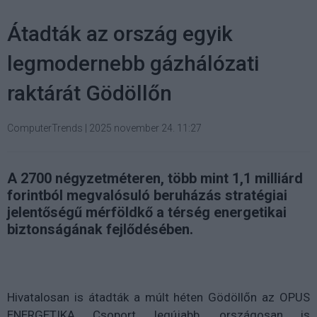
Átadták az ország egyik
legmodernebb gázhálózati
raktárát Gödöllőn
ComputerTrends
|
2025 november 24. 11:27
A 2700 négyzetméteren, több mint 1,1 milliárd
forintból megvalósuló beruházás stratégiai
jelentőségű mérföldkő a térség energetikai
biztonságának fejlődésében.
Hivatalosan is átadták a múlt héten Gödöllőn az OPUS
ENERGETIKA Csoport legújabb, országosan is