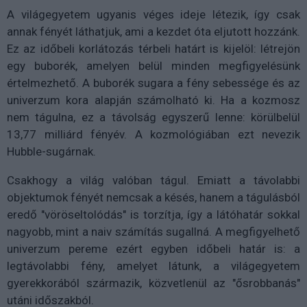
A világegyetem ugyanis véges ideje létezik, így csak
annak fényét láthatjuk, ami a kezdet óta eljutott hozzánk.
Ez az időbeli korlátozás térbeli határt is kijelöl: létrejön
egy buborék, amelyen belül minden megfigyelésünk
értelmezhető. A buborék sugara a fény sebessége és az
univerzum kora alapján számolható ki. Ha a kozmosz
nem tágulna, ez a távolság egyszerű lenne: körülbelül
13,77 milliárd fényév. A kozmológiában ezt nevezik
Hubble-sugárnak.
Csakhogy a világ valóban tágul. Emiatt a távolabbi
objektumok fényét nemcsak a késés, hanem a tágulásból
eredő "vöröseltolódás" is torzítja, így a látóhatár sokkal
nagyobb, mint a naiv számítás sugallná. A megfigyelhető
univerzum pereme ezért egyben időbeli határ is: a
legtávolabbi fény, amelyet látunk, a világegyetem
gyerekkorából származik, közvetlenül az "ősrobbanás"
utáni időszakból.