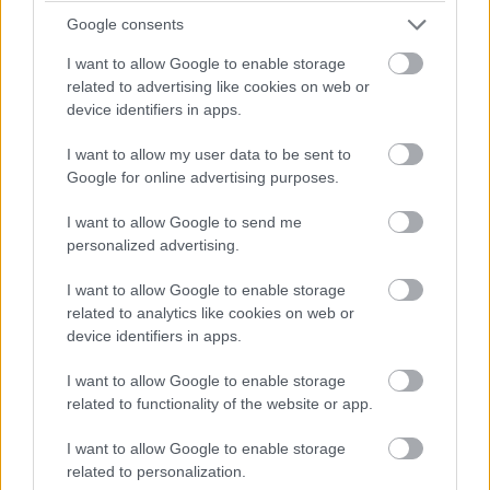
Munkáltatói rémálom, amikor a munkavállaló
Google consents
már nem elkötelezett a munkája iránt, de nem
távozik a szervezetből.
I want to allow Google to enable storage
related to advertising like cookies on web or
device identifiers in apps.
I want to allow my user data to be sent to
A csendes kilépés, illetve a munkavállalói lojalitás
Google for online advertising purposes.
drasztikus romlása az utóbbi években került a kutatások
középpontjába, és minden felmérés szerint hatalmas
I want to allow Google to send me
personalized advertising.
mértékű, ami jelentősen rontja az egyes cégek,
összességében teljes ágazatok, nemzetgazdaságok
I want to allow Google to enable storage
teljesítményét. A jelenségnek számos oka van, de a
related to analytics like cookies on web or
fontosabbak közül a belső kommunikáció, illetve a
device identifiers in apps.
munkahelyi légkör és kultúra a legkönnyebben
I want to allow Google to enable storage
orvosolhatók közé tartozik.
related to functionality of the website or app.
"Az elmúlt években számos nemzetközi felmérés készült
I want to allow Google to enable storage
a munkavállalói lojalitásról és motivációról, amelyek bár
related to personalization.
kissé különböző eredményeket hoztak, mindegyikből az