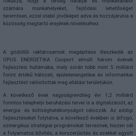
fókusza, hogy a térség fiataljai és munkavállalói
számára munkahelyeket, fejlődési lehetőséget
teremtsen, ezzel stabil jövőképet adva és hozzájárulva a
közösség megtartó erejének növeléséhez.
A gödöllői raktárcsarnok megépítése illeszkedik az
OPUS ENERGETIKA Csoport elmúlt három évének
fejlesztési hullámába, mely során több mint 5 milliárd
forint értékű hálózati, épületenergetikai és informatikai
fejlesztést valósítottak meg ellátási területükön.
A következő évek nagyságrendileg évi 1,2 milliárd
forintos telephelyi beruházási tervei is a digitalizációt, az
energia- és költséghatékonyságot célozzák. Az eddigi
fejlesztéseket folytatva, a következő években is átfogó,
szinergikus stratégiai programokat terveznek, hiszen cél
a folyamatos bővítés, a korszerűsítés és ezekkel együtt