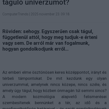
táguló univerzumot?
ComputerTrends
|
2025 november 23. 09:18
Röviden: sehogy. Egyszerűen csak tágul,
függetlenül attól, hogy meg tudjuk-e érteni
vagy sem. De arról már van fogalmunk,
hogyan gondolkodjunk erről...
Az emberi elme ösztönösen keres középpontot, irányt és
térbeli támpontokat. De mit kezdünk egy olyan
univerzummal, amelynek nincs közepe, nincs széle, és
amely úgy tágul, hogy közben önmagán túl semmi sincs?
A modern kozmológia alapvető felismerései
szembesítenek bennünket a tér, az idő és a
megfigyelhetőség határaival - és saját gondolkodásunk