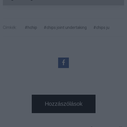
Címkék:
#hchip
#chips joint undertaking
#chips ju
Hozzászólások