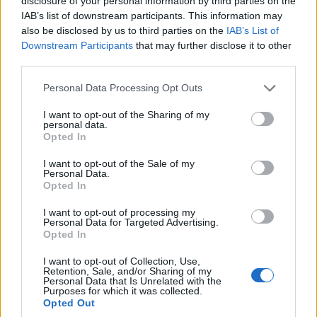
disclosure of your personal information by third parties on the
trendeket a fiatalok elvárásai (X)
IAB’s list of downstream participants. This information may
A diákoknak már nem elég a magas órabér,
also be disclosed by us to third parties on the
IAB’s List of
rugalmasságot is várnak.
Downstream Participants
that may further disclose it to other
third parties.
Please note that this website/app uses one or more Google
Personal Data Processing Opt Outs
services and may gather and store information including but
Címkék:
#opus energetika
not limited to your visit or usage behaviour. You may click to
I want to opt-out of the Sharing of my
personal data.
grant or deny consent to Google and its third-party tags to
Opted In
use your data for below specified purposes in below Google
consent section.
I want to opt-out of the Sale of my
Personal Data.
Opted In
Csendes felmondásban a
I want to opt-out of processing my
Personal Data for Targeted Advertising.
dolgozók háromnegyede?
Opted In
I want to opt-out of Collection, Use,
Retention, Sale, and/or Sharing of my
ComputerTrends
|
2025 november 25. 09:17
Personal Data that Is Unrelated with the
Purposes for which it was collected.
Opted Out