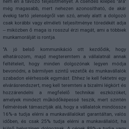
nem éri a távozó teljesítményét. A csendes kilépés "ára"
még magasabb, mert nehezen azonosítható, de akár
évekig tartó jelenségről van szó, amely alatt a dolgozó
csak korábbi vagy elméleti teljesítménye töredékét adja
‒ miközben ő maga is rosszul érzi magát, ami a többiek
munkamorálját is rontja.
"A jó belső kommunikáció ott kezdődik, hogy
elhatározom, majd megteremtem a vállalatnál annak
feltételeit, hogy minden dolgozónak legyen módja
bevonódni, a bármilyen szintű vezetők és munkavállalók
szabadon elérhessék egymást. Ehhez le kell fektetni egy
elvárásrendszert, meg kell teremteni a bizalmi légkört és
hozzárendelni a megfelelő technikai eszközöket,
amelyek mindezt működőképessé teszik, mert szintén
felmérések támasztják alá, hogy a vállalatok mindössze
16%-a tudja elérni a munkavállalókat garantáltan, valós
időben, és csak 25% tudja elérni a munkavállalóit, ha
külső helyszínen dolgoznak. A cégek 89%-a tudja vagy