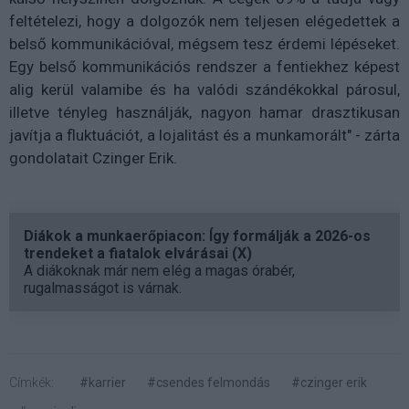
feltételezi, hogy a dolgozók nem teljesen elégedettek a
belső kommunikációval, mégsem tesz érdemi lépéseket.
Egy belső kommunikációs rendszer a fentiekhez képest
alig kerül valamibe és ha valódi szándékokkal párosul,
illetve tényleg használják, nagyon hamar drasztikusan
javítja a fluktuációt, a lojalitást és a munkamorált" - zárta
gondolatait Czinger Erik.
Diákok a munkaerőpiacon: Így formálják a 2026-os
trendeket a fiatalok elvárásai (X)
A diákoknak már nem elég a magas órabér,
rugalmasságot is várnak.
Címkék:
#karrier
#csendes felmondás
#czinger erik