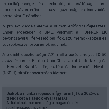
exportképessége és technológiai önállósága, ami
hosszú távon erősíti a hazai gazdasági és innovációs
pozíciókat Európában.
A projekt kiemelt eleme a humán erőforrás-fejlesztés.
Ennek érdekében a BME, valamint a HUN-REN EK
bevonásával új, félvezetőipari fókuszú mérnökképzési és
továbbképzési programok indulnak.
A projekt összköltsége 7,91 millió euró, amelyet 50-50
százalékban az Európai Unió Chips Joint Undertaking és
a Nemzeti Kutatási, Fejlesztési és Innovációs Hivatal
(NKFIH) társfinanszírozása biztosít.
Diákok a munkaerőpiacon: Így formálják a 2026-os
trendeket a fiatalok elvárásai (X)
A diákoknak már nem elég a magas órabér,
rugalmasságot is várnak.