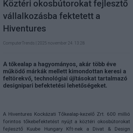
Köztéri okosbútorokat fejlesztő
vállalkozásba fektetett a
Hiventures
ComputerTrends
|
2025 november 24. 13:28
A tőkealap a hagyományos, akár több éve
működő márkák mellett kimondottan keresi a
feltörekvő, technológiai újításokat tartalmazó
designipari befektetési lehetőségeket.
A Hiventures Kockázati Tőkealap-kezelő Zrt. 600 millió
forintos tőkebefektetést nyújt a köztéri okosbútorokat
fejlesztő Kuube Hungary Kft-nek a Divat & Design