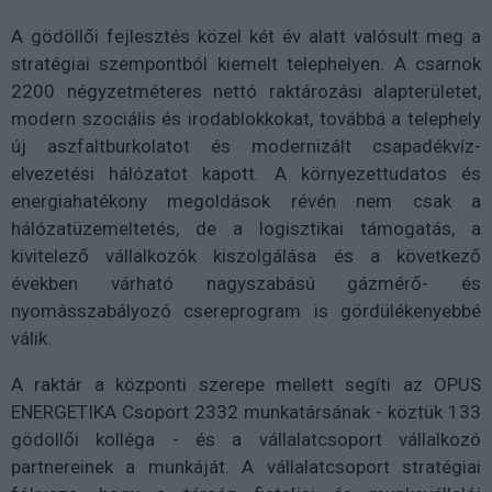
A gödöllői fejlesztés közel két év alatt valósult meg a
stratégiai szempontból kiemelt telephelyen. A csarnok
2200 négyzetméteres nettó raktározási alapterületet,
modern szociális és irodablokkokat, továbbá a telephely
új aszfaltburkolatot és modernizált csapadékvíz-
elvezetési hálózatot kapott. A környezettudatos és
energiahatékony megoldások révén nem csak a
hálózatüzemeltetés, de a logisztikai támogatás, a
kivitelező vállalkozók kiszolgálása és a következő
években várható nagyszabású gázmérő- és
nyomásszabályozó csereprogram is gördülékenyebbé
válik.
A raktár a központi szerepe mellett segíti az OPUS
ENERGETIKA Csoport 2332 munkatársának - köztük 133
gödöllői kolléga - és a vállalatcsoport vállalkozó
partnereinek a munkáját. A vállalatcsoport stratégiai