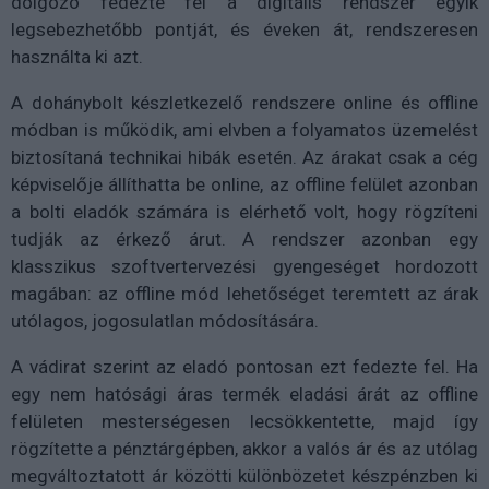
dolgozó fedezte fel a digitális rendszer egyik
legsebezhetőbb pontját, és éveken át, rendszeresen
használta ki azt.
A dohánybolt készletkezelő rendszere online és offline
módban is működik, ami elvben a folyamatos üzemelést
biztosítaná technikai hibák esetén. Az árakat csak a cég
képviselője állíthatta be online, az offline felület azonban
a bolti eladók számára is elérhető volt, hogy rögzíteni
tudják az érkező árut. A rendszer azonban egy
klasszikus szoftvertervezési gyengeséget hordozott
magában: az offline mód lehetőséget teremtett az árak
utólagos, jogosulatlan módosítására.
A vádirat szerint az eladó pontosan ezt fedezte fel. Ha
egy nem hatósági áras termék eladási árát az offline
felületen mesterségesen lecsökkentette, majd így
rögzítette a pénztárgépben, akkor a valós ár és az utólag
megváltoztatott ár közötti különbözetet készpénzben ki