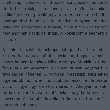
szélességi vonalak mind csak konvenciók: emberek
döntöttek róluk, nem pedig valamiféle kozmikus
szükségszerűség. A világegyetem térszerkezete ebből a
szempontból hasonló. Ha minden irányban minden
galaxistól távolodnak a többiek, akkor nincs kiváltságos
hely, ahonnan a tágulás "indul". A középpont a geometria
illúziója.
A Föld felszínének példáját kiterjesztve felmerül a
kérdés: ha maga a gömb növekedne, hogyan vennénk
észre, ha nem lennének külső megfigyelők, akik az űrből
figyelhetik az egészet? A válasz durván egyszerű: a
távolságok nőnének. A városok messzebb kerülnének
egymástól, az utak hosszabbodnának, a látóhatár
viszont ugyanúgy korlátos maradna. Ahogyan a Föld
görbülete korlátozza a látásunkat, úgy korlátozza az
univerzum életkorából következő "kozmikus horizont" is
azt, amit láthatunk.