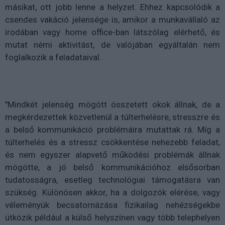
másikat, ott jobb lenne a helyzet. Ehhez kapcsolódik a
csendes vakáció jelensége is, amikor a munkavállaló az
irodában vagy home office-ban látszólag elérhető, és
mutat némi aktivitást, de valójában egyáltalán nem
foglalkozik a feladataival.
"Mindkét jelenség mögött összetett okok állnak, de a
megkérdezettek közvetlenül a túlterhelésre, stresszre és
a belső kommunikáció problémáira mutattak rá. Míg a
túlterhelés és a stressz csökkentése nehezebb feladat,
és nem egyszer alapvető működési problémák állnak
mögötte, a jó belső kommunikációhoz elsősorban
tudatosságra, esetleg technológiai támogatásra van
szükség. Különösen akkor, ha a dolgozók elérése, vagy
véleményük becsatornázása fizikailag nehézségekbe
ütközik például a külső helyszínen vagy több telephelyen