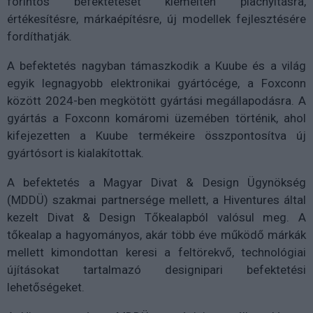
forintos befektetését kiemelten piacnyitásra,
értékesítésre, márkaépítésre, új modellek fejlesztésére
fordíthatják.
A befektetés nagyban támaszkodik a Kuube és a világ
egyik legnagyobb elektronikai gyártócége, a Foxconn
között 2024-ben megkötött gyártási megállapodásra. A
gyártás a Foxconn komáromi üzemében történik, ahol
kifejezetten a Kuube termékeire összpontosítva új
gyártósort is kialakítottak.
A befektetés a Magyar Divat & Design Ügynökség
(MDDÜ) szakmai partnersége mellett, a Hiventures által
kezelt Divat & Design Tőkealapból valósul meg. A
tőkealap a hagyományos, akár több éve működő márkák
mellett kimondottan keresi a feltörekvő, technológiai
újításokat tartalmazó designipari befektetési
lehetőségeket.