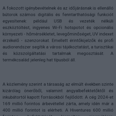
A fokozott igénybevételnek és az időjárásnak is ellenálló
bútorok számos digitális és fenntarthatósági funkciót
egyesítenek: például USB és vezeték nélküli
eszköztöltést, ingyenes Wi-Fi hotspotot és opcionális
környezeti - hőmérsékletet, levegőminőséget, UV indexet
érzékelő - szenzorokat. Emellett érintőkijelzők és profi
audiorendszer segítik a városi tájékoztatást, a turisztikai
és közszolgáltatási tartalmak megosztását. A
termékcsalád jelenleg hat típusból áll.
A közlemény szerint a társaság az elmúlt években szinte
kizárólag önerőből, valamint angyalbefektetőktől és
inkubátortól kapott forrásokból fejlődött. A cég 2024-et
169 millió forintos árbevétellel zárta, amely idén már a
400 millió forintot is elérheti. A Hiventures 600 millió