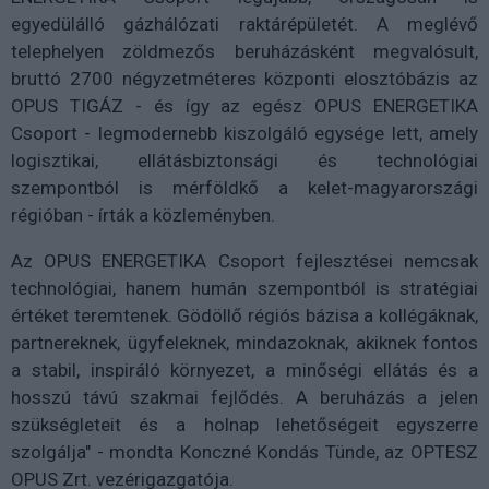
egyedülálló gázhálózati raktárépületét. A meglévő
telephelyen zöldmezős beruházásként megvalósult,
bruttó 2700 négyzetméteres központi elosztóbázis az
OPUS TIGÁZ - és így az egész OPUS ENERGETIKA
Csoport - legmodernebb kiszolgáló egysége lett, amely
logisztikai, ellátásbiztonsági és technológiai
szempontból is mérföldkő a kelet-magyarországi
régióban - írták a közleményben.
Az OPUS ENERGETIKA Csoport fejlesztései nemcsak
technológiai, hanem humán szempontból is stratégiai
értéket teremtenek. Gödöllő régiós bázisa a kollégáknak,
partnereknek, ügyfeleknek, mindazoknak, akiknek fontos
a stabil, inspiráló környezet, a minőségi ellátás és a
hosszú távú szakmai fejlődés. A beruházás a jelen
szükségleteit és a holnap lehetőségeit egyszerre
szolgálja" - mondta Konczné Kondás Tünde, az OPTESZ
OPUS Zrt. vezérigazgatója.