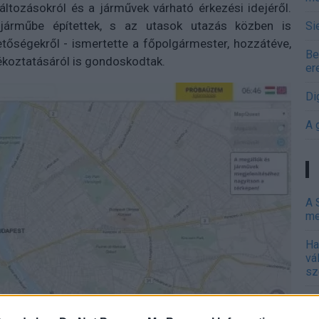
áltozásokról és a járművek várható érkezési idejéről.
járműbe építettek, s az utasok utazás közben is
Si
etőségekről - ismertette a főpolgármester, hozzátéve,
Be
ékoztatásáról is gondoskodtak.
er
Di
A 
A 
me
Ha
vá
sz
Ir