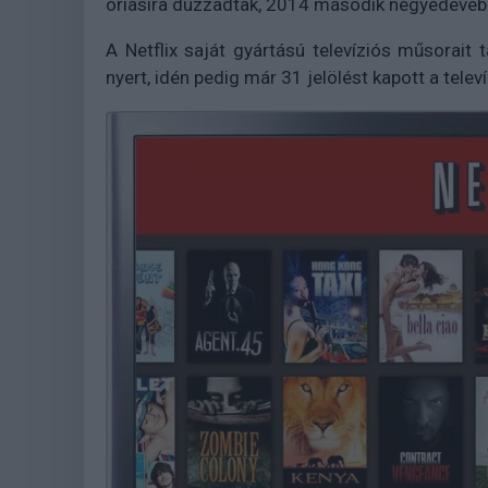
óriásira duzzadtak, 2014 második negyedévében 
A Netflix saját gyártású televíziós műsorait 
nyert, idén pedig már 31 jelölést kapott a telev