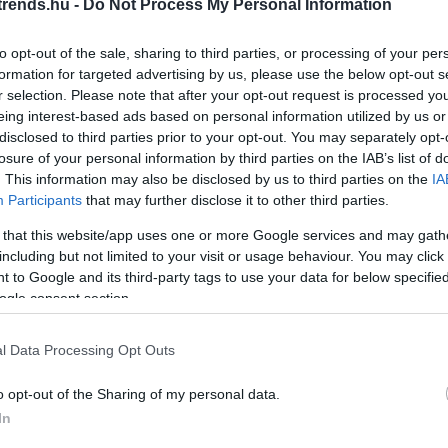
rends.hu -
Do Not Process My Personal Information
Ir
Is
to opt-out of the sale, sharing to third parties, or processing of your per
formation for targeted advertising by us, please use the below opt-out s
r selection. Please note that after your opt-out request is processed y
eing interest-based ads based on personal information utilized by us or
BKK diszpécserhálózata több mint 900 jelzőlámpás
disclosed to third parties prior to your opt-out. You may separately opt-
yszínen pedig képes közvetlenül beavatkozni és előnyt
losure of your personal information by third parties on the IAB’s list of
. This information may also be disclosed by us to third parties on the
IA
Participants
that may further disclose it to other third parties.
t részben uniós forrásból valósították meg.
 that this website/app uses one or more Google services and may gath
t bejárásán újságíróknak arról beszélt: 32 diszpécser
including but not limited to your visit or usage behaviour. You may click 
 to Google and its third-party tags to use your data for below specifi
 ha a műholdas rendszer érzékeli, hogy egy járat nem
ogle consent section.
. Ezzel elkerülhető például az is, hogy két azonos
l Data Processing Opt Outs
6-os villamosokat jövő tavasszal vonják be a Futár-
o opt-out of the Sharing of my personal data.
e is kamerázzák majd.
In