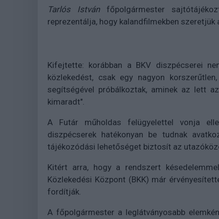
Tarlós István
főpolgármester sajtótájékozt
reprezentálja, hogy kalandfilmekben szeretjük 
Kifejtette: korábban a BKV diszpécserei ne
közlekedést, csak egy nagyon korszerűtlen,
segítségével próbálkoztak, aminek az lett a
kimaradt".
A Futár műholdas felügyelettel vonja ell
diszpécserek hatékonyan be tudnak avatko
tájékozódási lehetőséget biztosít az utazóközö
Kitért arra, hogy a rendszert késedelemme
Közlekedési Központ (BKK) már érvényesítette
fordítják.
A főpolgármester a leglátványosabb elemként