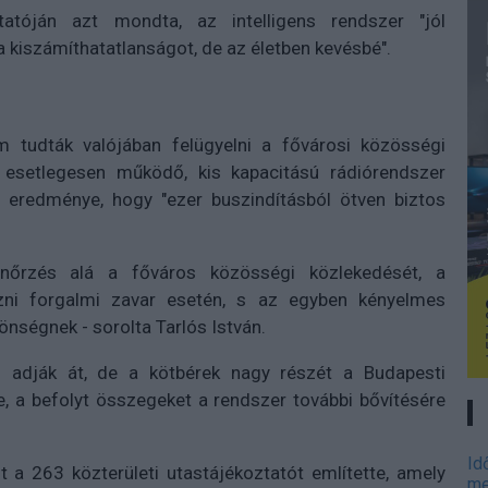
atóján azt mondta, az intelligens rendszer "jól
a kiszámíthatatlanságot, de az életben kevésbé".
m tudták valójában felügyelni a fővárosi közösségi
 esetlegesen működő, kis kapacitású rádiórendszer
z eredménye, hogy "ezer buszindításból ötven biztos
enőrzés alá a főváros közösségi közlekedését, a
zni forgalmi zavar esetén, s az egyben kényelmes
nségnek - sorolta Tarlós István.
l adják át, de a kötbérek nagy részét a Budapesti
, a befolyt összegeket a rendszer további bővítésére
Id
 a 263 közterületi utastájékoztatót említette, amely
me