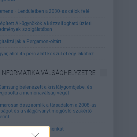
emens - Lendületben a 2030-as célok felé
épített AI-ügynökök a kézzelfogható üzleti
edmények szolgálatában
gitalizálják a Pergamon-oltárt
gyár, ahol 45 perc alatt készül el egy lakóház
INFORMATIKA VÁLSÁGHELYZETRE
Samsung belenézett a kristálygömbjébe, és
gjósolta a memóriaválság végét
marosan összeomlik a társadalom a 2008-as
lságot és a világjárványt megjósló szakértő
erint
án mémekkel támadja Amerikát