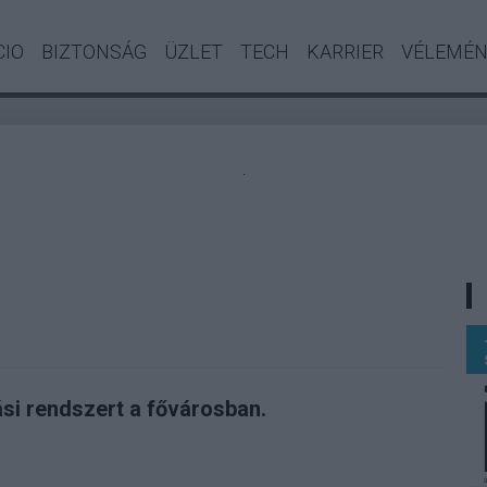
CIO
BIZTONSÁG
ÜZLET
TECH
KARRIER
VÉLEMÉ
.
ási rendszert a fővárosban.