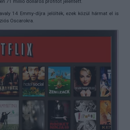
71 millió dolláros profitot jelentett.
tavaly 14 Emmy-díjra jelölték, ezek közül hármat el is
íziós Oscarokra.