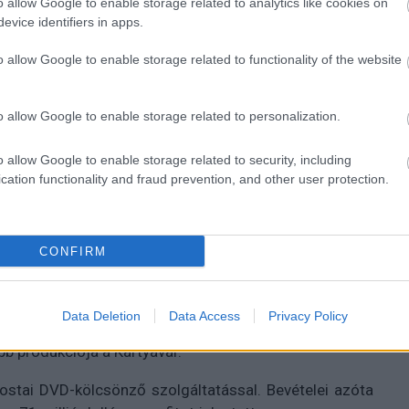
o allow Google to enable storage related to analytics like cookies on
Netflix
evice identifiers in apps.
o allow Google to enable storage related to functionality of the website
o allow Google to enable storage related to personalization.
tó első, mozikba is szánt nagyjátékfilme.
o allow Google to enable storage related to security, including
cation functionality and fraud prevention, and other user protection.
 alkotásához készülő folytatást már nemcsak a Netflix
zámos Imax-mozi közönsége is láthatja majd.
CONFIRM
Data Deletion
Data Access
Privacy Policy
milliós előfizetői táborral rendelkezik. A cég saját
bb produkciója a Kártyavár.
postai DVD-kölcsönző szolgáltatással. Bevételei azóta