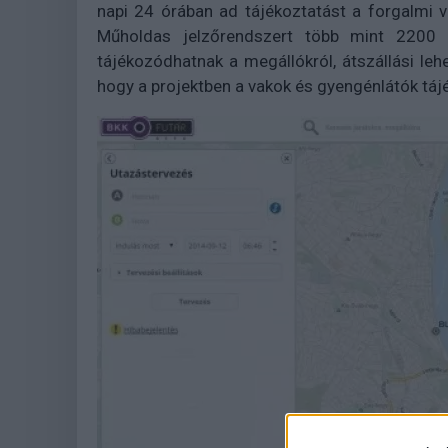
napi 24 órában ad tájékoztatást a forgalmi v
Műholdas jelzőrendszert több mint 2200 
tájékozódhatnak a megállókról, átszállási leh
hogy a projektben a vakok és gyengénlátók táj