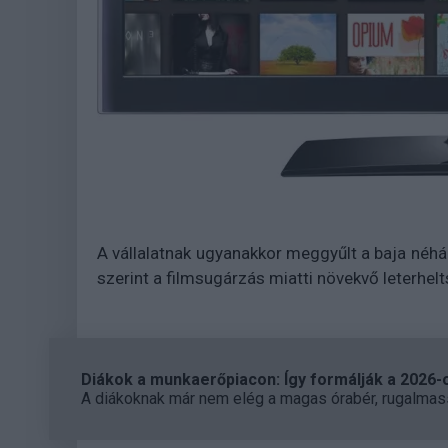
A vállalatnak ugyanakkor meggyűlt a baja néhán
szerint a filmsugárzás miatti növekvő leterhelts
Diákok a munkaerőpiacon: Így formálják a 2026-os
A diákoknak már nem elég a magas órabér, rugalmass