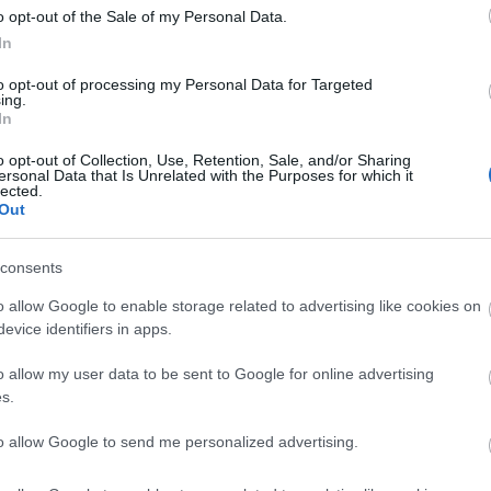
o opt-out of the Sale of my Personal Data.
In
 trendeket a fiatalok elvárásai (X)
ágot is várnak.
to opt-out of processing my Personal Data for Targeted
ing.
In
o opt-out of Collection, Use, Retention, Sale, and/or Sharing
#budapest
ersonal Data that Is Unrelated with the Purposes for which it
lected.
Out
consents
o allow Google to enable storage related to advertising like cookies on
Tetszik
evice identifiers in apps.
o allow my user data to be sent to Google for online advertising
s.
zászólások
to allow Google to send me personalized advertising.