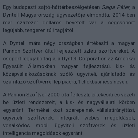
Egy budapesti sajtó-háttérbeszélgetésen
Salga Péter
, a
Dyntell Magyarország ügyvezetője elmondta: 2014-ben
már százezer dolláros bevételt vár a cégcsoport
legújabb, tengeren túli tagjától.
A Dyntell mára négy országban értékesíti a magyar
Pannon Szoftver által fejlesztett üzleti szoftvereket. A
csoport legújabb tagja, a Dyntell Corporation az Amerikai
Egyesült Államokban magyar fejlesztésű, kis- és
középvállalkozásoknak szóló ügyviteli, ajánlatadó és
számlázó szoftverrel lép piacra, 1clickbusiness néven.
A Pannon Szoftver 2000 óta fejleszti, értékesíti és vezeti
be üzleti rendszereit, a kis- és nagyvállalati körben
egyaránt. Termékei közt szerepelnek vállalatirányítási,
ügyviteli szoftverek, integrált webes megoldások,
vonalkódos mobil ügyviteli szoftverek és üzleti
intelligencia megoldások egyaránt.