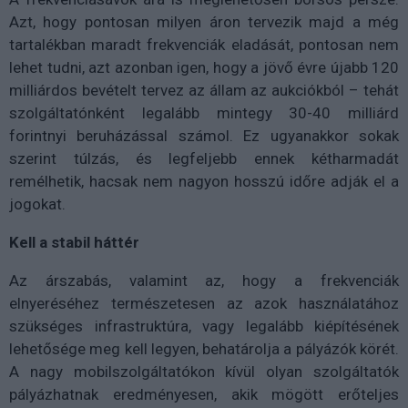
Azt, hogy pontosan milyen áron tervezik majd a még
tartalékban maradt frekvenciák eladását, pontosan nem
lehet tudni, azt azonban igen, hogy a jövő évre újabb 120
milliárdos bevételt tervez az állam az aukciókból – tehát
szolgáltatónként legalább mintegy 30-40 milliárd
forintnyi beruházással számol. Ez ugyanakkor sokak
szerint túlzás, és legfeljebb ennek kétharmadát
remélhetik, hacsak nem nagyon hosszú időre adják el a
jogokat.
Kell a stabil háttér
Az árszabás, valamint az, hogy a frekvenciák
elnyeréséhez természetesen az azok használatához
szükséges infrastruktúra, vagy legalább kiépítésének
lehetősége meg kell legyen, behatárolja a pályázók körét.
A nagy mobilszolgáltatókon kívül olyan szolgáltatók
pályázhatnak eredményesen, akik mögött erőteljes