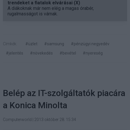
trendeket a fiatalok elvárásai (X)
A diákoknak már nem elég a magas órabér,
rugalmasságot is várnak.
Címkék:
#üzlet
#samsung
#pénzügyi negyedév
#jelentés
#növekedés
#bevétel
#nyereség
Belép az IT-szolgáltatók piacára
a Konica Minolta
Computerworld
|
2013 október 28. 15:34