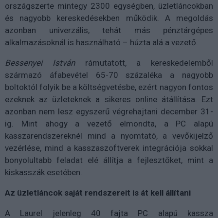
országszerte mintegy 2300 egységben, üzletláncokban
és nagyobb kereskedésekben működik. A megoldás
azonban univerzális, tehát más pénztárgépes
alkalmazásoknál is használható – húzta alá a vezető.
Bessenyei István
rámutatott, a kereskedelemből
származó áfabevétel 65-70 százaléka a nagyobb
boltoktól folyik be a költségvetésbe, ezért nagyon fontos
ezeknek az üzleteknek a sikeres online átállítása. Ezt
azonban nem lesz egyszerű végrehajtani december 31-
ig. Mint ahogy a vezető elmondta, a PC alapú
kasszarendszereknél mind a nyomtató, a vevőkijelző
vezérlése, mind a kasszaszoftverek integrációja sokkal
bonyolultabb feladat elé állítja a fejlesztőket, mint a
kiskasszák esetében.
Az üzletláncok saját rendszereit is át kell állítani
A Laurel jelenleg 40 fajta PC alapú kassza