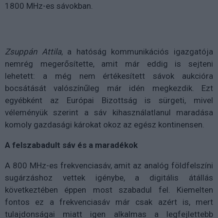
1800 MHz-es sávokban.
Zsuppán Attila
, a hatóság kommunikációs igazgatója
nemrég megerősítette, amit már eddig is sejteni
lehetett: a még nem értékesített sávok aukcióra
bocsátását valószínűleg már idén megkezdik. Ezt
egyébként az Európai Bizottság is sürgeti, mivel
véleményük szerint a sáv kihasználatlanul maradása
komoly gazdasági károkat okoz az egész kontinensen.
A felszabadult sáv és a maradékok
A 800 MHz-es frekvenciasáv, amit az analóg földfelszíni
sugárzáshoz vettek igénybe, a digitális átállás
következtében éppen most szabadul fel. Kiemelten
fontos ez a frekvenciasáv már csak azért is, mert
tulajdonságai miatt igen alkalmas a legfejlettebb