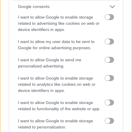
Google consents
I want to allow Google to enable storage
related to advertising like cookies on web or
device identifiers in apps.
Mozilla developing geolocation
I want to allow my user data to be sent to
Google for online advertising purposes.
data service for public use
I want to allow Google to send me
Zach Miners
|
2013 október 29. 06:19
personalized advertising.
I want to allow Google to enable storage
related to analytics like cookies on web or
The privacy-aware project will use publicly
device identifiers in apps.
available cell tower and Wi-Fi signals.
I want to allow Google to enable storage
related to functionality of the website or app.
I want to allow Google to enable storage
Mozilla is working on a geolocation data service using
related to personalization.
cell tower and Wi-Fi signals to give developers what it