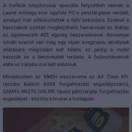
A trafikok tulajdonosai speciális helyzetben vannak, a
Laurel mintegy ezer ügyfele PC-s pénztárgépet rendelt,
amelyet már előkészítettek a NAV-bekötésre. Ezeknél a
kasszáknál szintén megkezdhető hamarosan az átállás
az úgynevezett AEE egység beszerelésével. Bessenyei
István szerint van még egy olyan szegmens, amelynek
ellátására megoldást kell találni, ez pedig a mobil
kasszák és a benzinkutak területe. A fejlesztéseknek
ebbe az irányba is el kell indulniuk.
Mindeközben az MKEH visszavonta az Alt Cash Kft.
részére kiadott A004 forgalmazási engedélyszámú,
SAM4S NR270 ONLINE típusú pénztárgép forgalmazási
engedélyét - közölte a hivatal a honlapján.