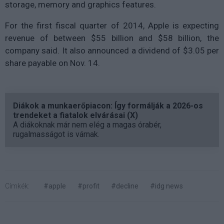
storage, memory and graphics features.
For the first fiscal quarter of 2014, Apple is expecting
revenue of between $55 billion and $58 billion, the
company said. It also announced a dividend of $3.05 per
share payable on Nov. 14.
Diákok a munkaerőpiacon: Így formálják a 2026-os
trendeket a fiatalok elvárásai (X)
A diákoknak már nem elég a magas órabér,
rugalmasságot is várnak.
Címkék:
#apple
#profit
#decline
#idg news