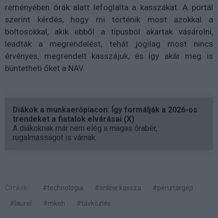
reményében órák alatt lefoglalta a kasszákat. A portál
szerint kérdés, hogy mi történik most azokkal a
boltosokkal, akik ebből a típusból akartak vásárolni,
leadták a megrendelést, tehát jogilag most nincs
érvényes, megrendelt kasszájuk, és így akár meg is
büntetheti őket a NAV.
Diákok a munkaerőpiacon: Így formálják a 2026-os
trendeket a fiatalok elvárásai (X)
A diákoknak már nem elég a magas órabér,
rugalmasságot is várnak.
Címkék:
#technológia
#online kassza
#pénztárgép
#laurel
#mkeh
#távközlés