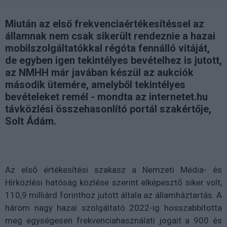
Miután az első frekvenciaértékesítéssel az
államnak nem csak sikerült rendeznie a hazai
mobilszolgáltatókkal régóta fennálló vitáját,
de egyben igen tekintélyes bevételhez is jutott,
az NMHH már javában készül az aukciók
második ütemére, amelyből tekintélyes
bevételeket remél - mondta az internetet.hu
távközlési összehasonlító portál szakértője,
Solt Ádám.
Az első értékesítési szakasz a Nemzeti Média- és
Hírközlési hatóság közlése szerint elképesztő siker volt,
110,9 milliárd forinthoz jutott általa az államháztartás. A
három nagy hazai szolgáltató 2022-ig hosszabbította
meg egységesen frekvenciahasználati jogait a 900 és