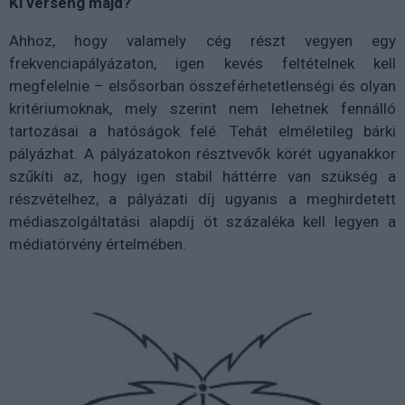
Ki verseng majd?
Ahhoz, hogy valamely cég részt vegyen egy
frekvenciapályázaton, igen kevés feltételnek kell
megfelelnie – elsősorban összeférhetetlenségi és olyan
kritériumoknak, mely szerint nem lehetnek fennálló
tartozásai a hatóságok felé. Tehát elméletileg bárki
pályázhat. A pályázatokon résztvevők körét ugyanakkor
szűkíti az, hogy igen stabil háttérre van szükség a
részvételhez, a pályázati díj ugyanis a meghirdetett
médiaszolgáltatási alapdíj öt százaléka kell legyen a
médiatörvény értelmében.