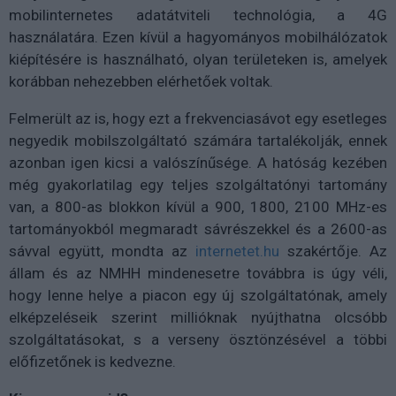
mobilinternetes adatátviteli technológia, a 4G
használatára. Ezen kívül a hagyományos mobilhálózatok
kiépítésére is használható, olyan területeken is, amelyek
korábban nehezebben elérhetőek voltak.
Felmerült az is, hogy ezt a frekvenciasávot egy esetleges
negyedik mobilszolgáltató számára tartalékolják, ennek
azonban igen kicsi a valószínűsége. A hatóság kezében
még gyakorlatilag egy teljes szolgáltatónyi tartomány
van, a 800-as blokkon kívül a 900, 1800, 2100 MHz-es
tartományokból megmaradt sávrészekkel és a 2600-as
sávval együtt, mondta az
internetet.hu
szakértője. Az
állam és az NMHH mindenesetre továbbra is úgy véli,
hogy lenne helye a piacon egy új szolgáltatónak, amely
elképzeléseik szerint millióknak nyújthatna olcsóbb
szolgáltatásokat, s a verseny ösztönzésével a többi
előfizetőnek is kedvezne.