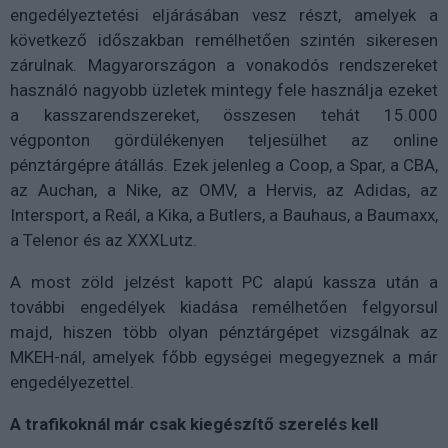
engedélyeztetési eljárásában vesz részt, amelyek a
következő időszakban remélhetően szintén sikeresen
zárulnak. Magyarországon a vonakodós rendszereket
használó nagyobb üzletek mintegy fele használja ezeket
a kasszarendszereket, összesen tehát 15.000
végponton gördülékenyen teljesülhet az online
pénztárgépre átállás. Ezek jelenleg a Coop, a Spar, a CBA,
az Auchan, a Nike, az OMV, a Hervis, az Adidas, az
Intersport, a Reál, a Kika, a Butlers, a Bauhaus, a Baumaxx,
a Telenor és az XXXLutz.
A most zöld jelzést kapott PC alapú kassza után a
további engedélyek kiadása remélhetően felgyorsul
majd, hiszen több olyan pénztárgépet vizsgálnak az
MKEH-nál, amelyek főbb egységei megegyeznek a már
engedélyezettel.
A trafikoknál már csak kiegészítő szerelés kell