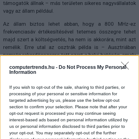
támogatók állnak – más területen sikeres nagyvállalatok
vagy az állam például.
Az állam biztos lehet abban, hogy a 800 MHz-ez
frekvenciasáv értékesítésével tetemes összegre tehet
majd szert a költségvetés, ha nem is akkorára, mint azt
remélik. Erre utal az osztrák példa is – Ausztriában
nemrég rekordösszegre tett szert a helyi hatóság, amely
2 milliárd eurót kaszált, részben az átállással
computertrends.hu -
Do Not Process My Personal
felszabaduló sáv eladásával. Itt a kétszer 5 MHz-es
Information
blokkokat 45,6 millió euróért kiáltották ki.
If you wish to opt-out of the sale, sharing to third parties, or
Nem most jön az állami szolgáltató
processing of your personal or sensitive information for
targeted advertising by us, please use the below opt-out
Összességében leszögezhető, hogy ha valamilyen
section to confirm your selection. Please note that after your
módon az állam továbbra is szeretne egy saját
opt-out request is processed you may continue seeing
mobilcéget „benyomni” a piacra, akkor komoly
interest-based ads based on personal information utilized by
us or personal information disclosed to third parties prior to
kedvezményekkel kell majd segíteniük és nagy
your opt-out. You may separately opt-out of the further
mértékben támogatniuk, hogy a három naggyal szemben