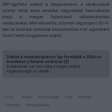
ERP-ügyfélre számít a tengerentúlon, a várakozások
szerint tehát ennyi amerikai nagyvállalat használhatja
majd a magyar fejlesztésű vállalatirányítási
rendszereket. Mint elmondta, a Dyntell cégcsoport 2014-
ben az amerikai nyitásnak köszönhetően már egymilliárd
forint feletti forgalomra számít.
Diákok a munkaerőpiacon: Így formálják a 2026-os
trendeket a fiatalok elvárásai (X)
A diákoknak már nem elég a magas órabér,
rugalmasságot is várnak.
Címkék:
#üzlet
#technológia
#erp
#dyntell
#amerika
#terjeszkedés