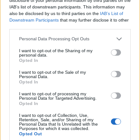
disclosure of your personal information by third parties on the
talpon maradhasson. A negyedik szolgáltató
IAB’s list of downstream participants. This information may
létrehozásához a még állami kézben lévő frekvenciák
also be disclosed by us to third parties on the
IAB’s List of
ugyan adottak, ez azonban nem jelenti azt, hogy feltétlen
Downstream Participants
that may further disclose it to other
third parties.
meg is próbálják, ennek ugyanis meglehetősen borsos
ára volna, s persze a frekvenciák értékesítéséből
Please note that this website/app uses one or more Google
Personal Data Processing Opt Outs
betervezett jövő évi 120 milliárd (bár inkább 80-100
services and may gather and store information including but
milliárd közé becsült) bevétel is kiesne.
not limited to your visit or usage behaviour. You may click to
I want to opt-out of the Sharing of my
personal data.
grant or deny consent to Google and its third-party tags to
Opted In
use your data for below specified purposes in below Google
consent section.
I want to opt-out of the Sale of my
Personal Data.
Diákok a munkaerőpiacon: Így formálják a 2026-os
Opted In
trendeket a fiatalok elvárásai (X)
A diákoknak már nem elég a magas órabér,
I want to opt-out of processing my
rugalmasságot is várnak.
Personal Data for Targeted Advertising.
Opted In
I want to opt-out of Collection, Use,
Retention, Sale, and/or Sharing of my
Personal Data that Is Unrelated with the
Címkék:
#frekvencia
#távközlés
#mobil
Purposes for which it was collected.
Opted Out
#szolgáltatók
#nmhh
#európai bizottság