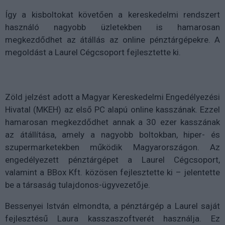
Így a kisboltokat követően a kereskedelmi rendszert
használó nagyobb üzletekben is hamarosan
megkezdődhet az átállás az online pénztárgépekre. A
megoldást a Laurel Cégcsoport fejlesztette ki.
Zöld jelzést adott a Magyar Kereskedelmi Engedélyezési
Hivatal (MKEH) az első PC alapú online kasszának. Ezzel
hamarosan megkezdődhet annak a 30 ezer kasszának
az átállítása, amely a nagyobb boltokban, hiper- és
szupermarketekben működik Magyarországon. Az
engedélyezett pénztárgépet a Laurel Cégcsoport,
valamint a BBox Kft. közösen fejlesztette ki – jelentette
be a társaság tulajdonos-ügyvezetője.
Bessenyei István elmondta, a pénztárgép a Laurel saját
fejlesztésű Laura kasszaszoftverét használja. Ez