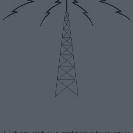
A frekvenciasávok ára is meglehetősen borsos persze.