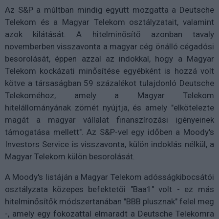
Az S&P a múltban mindig együtt mozgatta a Deutsche
Telekom és a Magyar Telekom osztályzatait, valamint
azok kilátását. A hitelminősítő azonban tavaly
novemberben visszavonta a magyar cég önálló cégadósi
besorolását, éppen azzal az indokkal, hogy a Magyar
Telekom kockázati minősítése egyébként is hozzá volt
kötve a társaságban 59 százalékot tulajdonló Deutsche
Telekoméhoz, amely a Magyar Telekom
hitelállományának zömét nyújtja, és amely "elkötelezte
magát a magyar vállalat finanszírozási igényeinek
támogatása mellett". Az S&P-vel egy időben a Moody's
Investors Service is visszavonta, külön indoklás nélkül, a
Magyar Telekom külön besorolását.
A Moody's listáján a Magyar Telekom adósságkibocsátói
osztályzata közepes befektetői "Baa1" volt - ez más
hitelminősítők módszertanában "BBB plusznak" felel meg
-, amely egy fokozattal elmaradt a Deutsche Telekomra