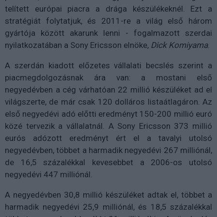
telített európai piacra a drága készülékeknél. Ezt a
stratégiát folytatjuk, és 2011-re a világ első három
gyártója között akarunk lenni - fogalmazott szerdai
nyilatkozatában a Sony Ericsson elnöke,
Dick Komiyama
.
A szerdán kiadott előzetes vállalati becslés szerint a
piacmegdolgozásnak ára van: a mostani első
negyedévben a cég várhatóan 22 millió készüléket ad el
világszerte, de már csak 120 dolláros listaátlagáron. Az
első negyedévi adó előtti eredményt 150-200 millió euró
közé tervezik a vállalatnál. A Sony Ericsson 373 millió
eurós adózott eredményt ért el a tavalyi utolsó
negyedévben, többet a harmadik negyedévi 267 milliónál,
de 16,5 százalékkal kevesebbet a 2006-os utolsó
negyedévi 447 milliónál.
A negyedévben 30,8 millió készüléket adtak el, többet a
harmadik negyedévi 25,9 milliónál, és 18,5 százalékkal