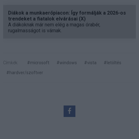
Diákok a munkaerőpiacon: Így formálják a 2026-os
trendeket a fiatalok elvárásai (X)
A diákoknak már nem elég a magas órabér,
rugalmasságot is várnak.
Címkék:
#microsoft
#windows
#vista
#letöltés
#hardver/szoftver