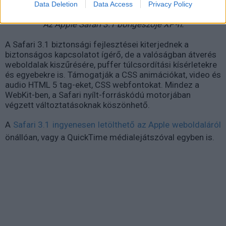
Data Deletion
Data Access
Privacy Policy
Az Apple Safari 3.1 böngészője XP-n.
A Safari 3.1 biztonsági fejlesztései kiterjednek a
biztonságos kapcsolatot ígérő, de a valóságban átverés
weboldalak kiszűrésére, puffer túlcsordítási kísérletekre
és egyebekre is. Támogatják a CSS animációkat, video és
audio HTML 5 tag-eket, CSS webfontokat. Mindez a
WebKit-ben, a Safari nyílt-forráskódú motorjában
végzett változtatásoknak köszönhető.
A
Safari 3.1 ingyenesen letölthető az Apple weboldaláról
önállóan, vagy a QuickTime médialejátszóval egyben is.