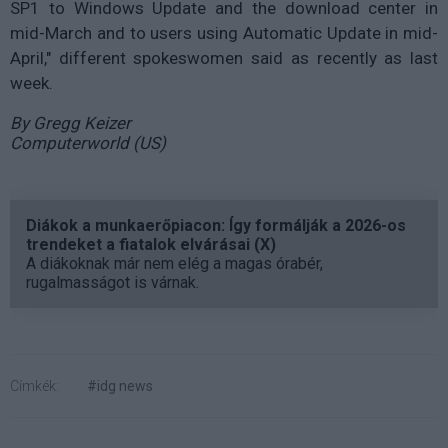
SP1 to Windows Update and the download center in
mid-March and to users using Automatic Update in mid-
April," different spokeswomen said as recently as last
week.
By Gregg Keizer
Computerworld (US)
Diákok a munkaerőpiacon: Így formálják a 2026-os
trendeket a fiatalok elvárásai (X)
A diákoknak már nem elég a magas órabér,
rugalmasságot is várnak.
Címkék:
#idg news