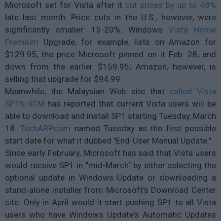
Microsoft set for Vista after it
cut prices by up to 48%
late last month. Price cuts in the U.S., however, were
significantly smaller: 15-20%. Windows
Vista Home
Premium
Upgrade, for example, lists on Amazon for
$129.95, the price Microsoft pinned on it Feb. 28, and
down from the earlier $159.95; Amazon, however, is
selling that upgrade for $94.99.
Meanwhile, the Malaysian Web site that
called Vista
SP1's RTM
has reported that current Vista users will be
able to download and install SP1 starting Tuesday, March
18.
TechARP.com
named Tuesday as the first possible
start date for what it dubbed "End-User Manual Update."
Since early February, Microsoft has said that Vista users
would receive SP1 in "mid-March" by either selecting the
optional update in Windows Update or downloading a
stand-alone installer from Microsoft's Download Center
site. Only in April would it start pushing SP1 to all Vista
users who have Windows Update's Automatic Updates