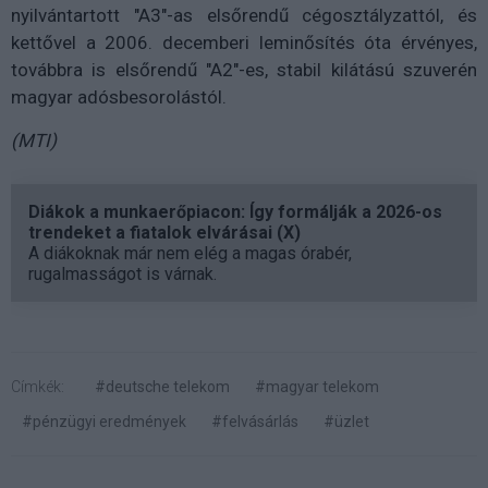
nyilvántartott "A3"-as elsőrendű cégosztályzattól, és
kettővel a 2006. decemberi leminősítés óta érvényes,
továbbra is elsőrendű "A2"-es, stabil kilátású szuverén
magyar adósbesorolástól.
(MTI)
Diákok a munkaerőpiacon: Így formálják a 2026-os
trendeket a fiatalok elvárásai (X)
A diákoknak már nem elég a magas órabér,
rugalmasságot is várnak.
Címkék:
#deutsche telekom
#magyar telekom
#pénzügyi eredmények
#felvásárlás
#üzlet