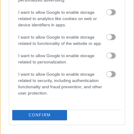
I want to allow Google to enable storage
Samu József
|
2008 március 19. 08:48
related to analytics like cookies on web or
device identifiers in apps.
Az Apple Mac OS X, Windows XP és Vista alá
I want to allow Google to enable storage
is elérhetővé tette ingyenes
related to functionality of the website or app.
webböngészőjének 3.1-es változatát.
I want to allow Google to enable storage
related to personalization.
I want to allow Google to enable storage
Az Apple azt állítja, hogy a Safari új változatát biztonsági
related to security, including authentication
és stabilitási szempontból is fejlesztették, új
functionality and fraud prevention, and other
szolgáltatásokat építettek bele, és még gyorsabb is, mint
user protection.
a rivális böngészők. Az Apple szerint a Safari "1,9-szer
gyorsabb", mint a Microsoft Internet Explorer 7 - azaz
közel annyival, mint a Firefox 2. A Firefox 3, mely még
CONFIRM
gyorsabb, mint a jelenlegi hivatalos változat, és kevesebb
memóriát is foglal, a bétatesztelés késői fázisában jár.