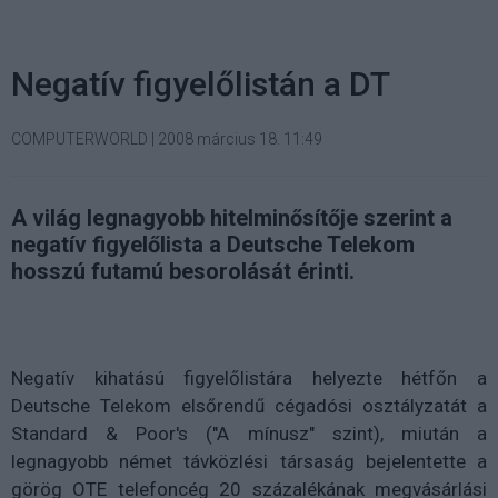
Negatív figyelőlistán a DT
COMPUTERWORLD
|
2008 március 18. 11:49
A világ legnagyobb hitelminősítője szerint a
negatív figyelőlista a Deutsche Telekom
hosszú futamú besorolását érinti.
Negatív kihatású figyelőlistára helyezte hétfőn a
Deutsche Telekom elsőrendű cégadósi osztályzatát a
Standard & Poor's ("A mínusz" szint), miután a
legnagyobb német távközlési társaság bejelentette a
görög OTE telefoncég 20 százalékának megvásárlási