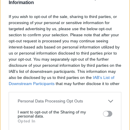
Information
világ tavalyi mobiltelefon-piacát több mint 1,1 milliárd
készülékre becsülik a Sony Ericssonnál.
If you wish to opt-out of the sale, sharing to third parties, or
processing of your personal or sensitive information for
Tavaly egész évben a Sony Ericsson 103,4 millió
targeted advertising by us, please use the below opt-out
készüléket adott el, 38,2 százalékkal többet, mint 2006-
section to confirm your selection. Please note that after your
ban. A készülékei listaárátlaga éves átlagban 125 euróra
opt-out request is processed you may continue seeing
interest-based ads based on personal information utilized by
csökkent 146 euróról. Az adózott eredménye 11,7
us or personal information disclosed to third parties prior to
százalékkal 1,114 milliárd euróra nőtt 997 millióról, a
your opt-out. You may separately opt-out of the further
bevétele 17,8 százalékkal 12,916 milliárd euróra 10,959
disclosure of your personal information by third parties on the
milliárdról. Tavalyelőtt, 2006-ban a Sony Ericsson 997
IAB’s list of downstream participants. This information may
millió eurós, rekord adózott eredményt ért el, közel
also be disclosed by us to third parties on the
IAB’s List of
Downstream Participants
that may further disclose it to other
háromszor többet a 2005-ös 350 milliónál.
third parties.
A bevétel 51 százalékkal 10,959 milliárd eurós rekordra
Please note that this website/app uses one or more Google
Personal Data Processing Opt Outs
gyarapodott a 2005-ös 7,268 milliárdról. Rekord
services and may gather and store information including but
mennyiségű, 74,8 millió készüléket szállítottak, 46
not limited to your visit or usage behaviour. You may click to
I want to opt-out of the Sharing of my
personal data.
százalékkal többet az egy évvel korábbi 51,2 milliónál,
grant or deny consent to Google and its third-party tags to
Opted In
use your data for below specified purposes in below Google
főleg a fényképezős és zenelejátszós készülékre, illetve