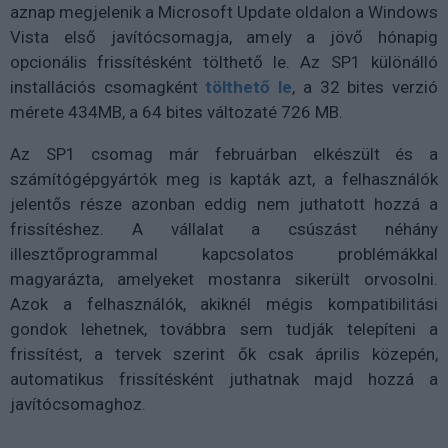
aznap megjelenik a Microsoft Update oldalon a Windows
Vista első javítócsomagja, amely a jövő hónapig
opcionális frissítésként tölthető le. Az SP1 különálló
installációs csomagként
tölthető le
, a 32 bites verzió
mérete 434MB, a 64 bites változaté 726 MB.
Az SP1 csomag már februárban elkészült és a
számítógépgyártók meg is kapták azt, a felhasználók
jelentős része azonban eddig nem juthatott hozzá a
frissítéshez. A vállalat a csúszást néhány
illesztőprogrammal kapcsolatos problémákkal
magyarázta, amelyeket mostanra sikerült orvosolni.
Azok a felhasználók, akiknél mégis kompatibilitási
gondok lehetnek, továbbra sem tudják telepíteni a
frissítést, a tervek szerint ők csak április közepén,
automatikus frissítésként juthatnak majd hozzá a
javítócsomaghoz.