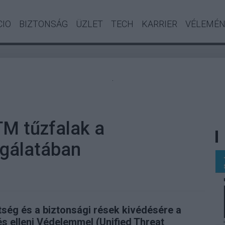
CIO
BIZTONSÁG
ÜZLET
TECH
KARRIER
VÉLEMÉ
.
M tűzfalak a
lgálatában
tség és a biztonsági rések kivédésére a
s elleni Védelemmel (Unified Threat