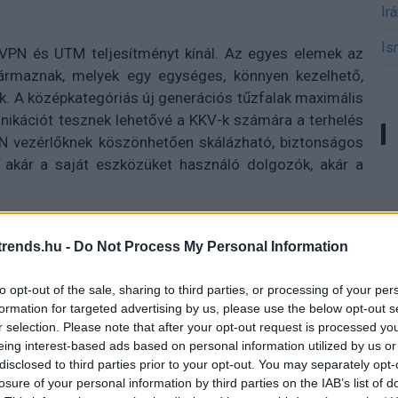
Ir
Is
 VPN és UTM teljesítményt kínál. Az egyes elemek az
származnak, melyek egy egységes, könnyen kezelhető,
ek. A középkategóriás új generációs tűzfalak maximális
unikációt tesznek lehetővé a KKV-k számára a terhelés
LAN vezérlőknek köszönhetően skálázható, biztonságos
ni akár a saját eszközüket használó dolgozók, akár a
rends.hu -
Do Not Process My Personal Information
 trendeket a fiatalok elvárásai (X)
to opt-out of the sale, sharing to third parties, or processing of your per
ágot is várnak.
formation for targeted advertising by us, please use the below opt-out s
r selection. Please note that after your opt-out request is processed y
eing interest-based ads based on personal information utilized by us or
disclosed to third parties prior to your opt-out. You may separately opt-
l
#3g
#szélessáv
#távközlés
losure of your personal information by third parties on the IAB’s list of