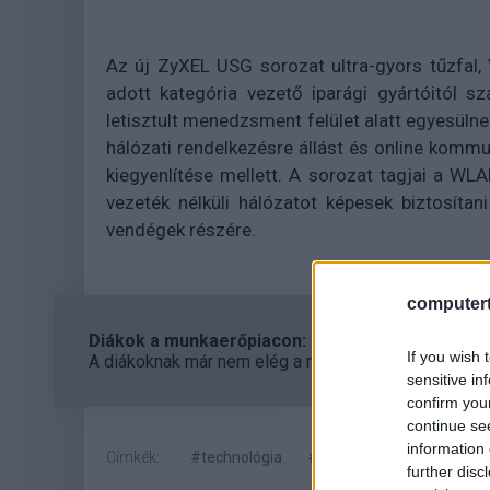
Az új ZyXEL USG sorozat ultra-gyors tűzfal,
adott kategória vezető iparági gyártóitól 
letisztult menedzsment felület alatt egyesüln
hálózati rendelkezésre állást és online komm
kiegyenlítése mellett. A sorozat tagjai a W
vezeték nélküli hálózatot képesek biztosíta
vendégek részére.
computert
Diákok a munkaerőpiacon: Így formálják a 2026-os
If you wish 
A diákoknak már nem elég a magas órabér, rugalmass
sensitive in
confirm you
continue se
information 
Címkék:
#technológia
#zyxel
#utm
#tűzfa
further disc