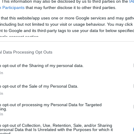
. This information may also be disclosed by us to third parties on the
IA
Participants
that may further disclose it to other third parties.
 that this website/app uses one or more Google services and may gath
including but not limited to your visit or usage behaviour. You may click 
Tetszik
 to Google and its third-party tags to use your data for below specifi
ogle consent section.
l Data Processing Opt Outs
zászólások
o opt-out of the Sharing of my personal data.
In
növekedés
o opt-out of the Sale of my Personal Data.
In
to opt-out of processing my Personal Data for Targeted
ing.
In
, ahol megrendelői oldalról alapelvárás,
o opt-out of Collection, Use, Retention, Sale, and/or Sharing
val történjen a beszállítás, mindazonáltal
ersonal Data that Is Unrelated with the Purposes for which it
lected.