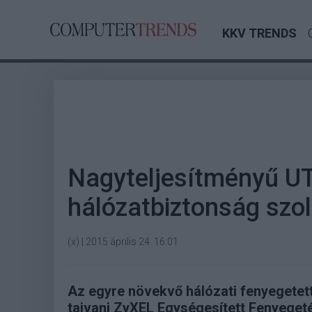
KKV TRENDS
Nagyteljesítményű UT
hálózatbiztonság szo
(x)
|
2015 április 24. 16:01
Az egyre növekvő hálózati fenyegetet
tajvani ZyXEL Egységesített Fenyegeté