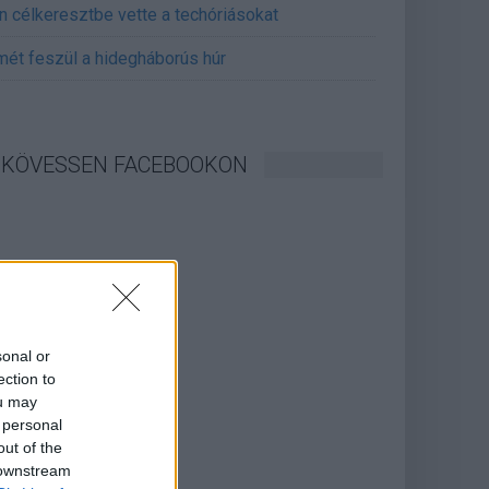
án célkeresztbe vette a techóriásokat
mét feszül a hidegháborús húr
KÖVESSEN FACEBOOKON
sonal or
ection to
ou may
 personal
out of the
 downstream