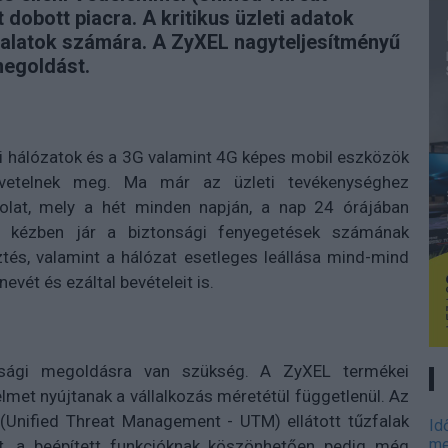
dobott piacra. A kritikus üzleti adatok
lalatok számára. A ZyXEL nagyteljesítményű
megoldást.
ai hálózatok és a 3G valamint 4G képes mobil eszközök
övetelnek meg. Ma már az üzleti tevékenységhez
olat, mely a hét minden napján, a nap 24 órájában
a kézben jár a biztonsági fenyegetések számának
tés, valamint a hálózat esetleges leállása mind-mind
evét és ezáltal bevételeit is.
sági megoldásra van szükség. A ZyXEL termékei
lmet nyújtanak a vállalkozás méretétül függetlenül. Az
(Unified Threat Management - UTM) ellátott tűzfalak
Id
me
t, a beépített funkcióknak köszönhetően pedig még