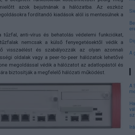
, mielőtt azok bejutnának a hálózatba. Az eszköz
Si
egoldásokra fordítandó kiadások alól is mentesülnek a
Be
er
űzfal, anti-vírus és behatolás védelemi funkciókat,
Di
tűzfalak nemcsak a külső fenyegetésektől védik a
ő visszaélést és szabályozzák az olyan azonnali
A 
sségi oldalak vagy a peer-to-peer hálózatok lehetővé
one megoldással védik a hálózatot az adatlopástól és
ra biztosítják a megfelelő hálózati működést.
A 
me
Ha
vá
sz
Ir