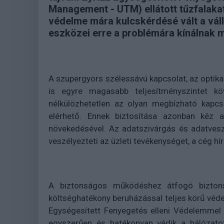
Management - UTM) ellátott tűzfalakat 
védelme mára kulcskérdésé vált a vál
eszközei erre a problémára kínálnak 
A szupergyors szélessávú kapcsolat, az optik
is egyre magasabb teljesítményszintet k
nélkülözhetetlen az olyan megbízható kapcs
elérhető. Ennek biztosítása azonban kéz 
növekedésével. Az adatszivárgás és adatvesz
veszélyezteti az üzleti tevékenységet, a cég hírn
A biztonságos működéshez átfogó bizton
költséghatékony beruházással teljes körű véde
Egységesített Fenyegetés elleni Védelemmel 
egyszerűen és hatékonyan védik a hálózato