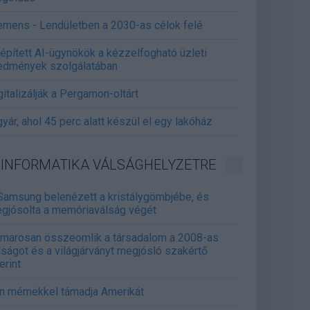
emens - Lendületben a 2030-as célok felé
épített AI-ügynökök a kézzelfogható üzleti
edmények szolgálatában
gitalizálják a Pergamon-oltárt
gyár, ahol 45 perc alatt készül el egy lakóház
INFORMATIKA VÁLSÁGHELYZETRE
Samsung belenézett a kristálygömbjébe, és
gjósolta a memóriaválság végét
marosan összeomlik a társadalom a 2008-as
lságot és a világjárványt megjósló szakértő
erint
án mémekkel támadja Amerikát