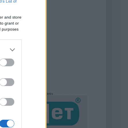
B’s List of
er and store
to grant or
ed purposes
Hirdetés