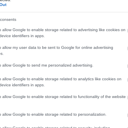
 tökéletes.
Out
consents
oglalkozó Optional Conference már a második olyan
o allow Google to enable storage related to advertising like cookies on
evice identifiers in apps.
int tapasztalt konferenciaszervező cég és a Sprint
épviselője közösen szerveztek abból a célból, hogy a
o allow my user data to be sent to Google for online advertising
z Agile és Lean Management legújabb trendjeit és
s.
k és fejlesztők segítségével. A Computerworld
g vezető tanácsadója válaszolt.
to allow Google to send me personalized advertising.
o allow Google to enable storage related to analytics like cookies on
evice identifiers in apps.
g hazánkban milyen az agilis menedzsment helyzete
o allow Google to enable storage related to functionality of the website
multiknál, illetve a külföldi piacra dolgozó hazai
olyamatok fejlesztésére. Bár már akadnak olyan itthoni
o allow Google to enable storage related to personalization.
agilitás felé, de egyelőre ez inkább számít ritkaságnak.
lterjedt, talán az mutatja a legjobban, hogy már a
o allow Google to enable storage related to security, including