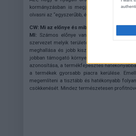
authenti
kormányzásban is megjelentek ezek az ért
olvasni az “egyszerűbb, érthetőbb és gyorsabb 
CW: Mi az előnye és miben különbözik a több
MI:
Számos előnye van, hogy éppen melyiket
szervezet melyik területen érez hiányosságo
meghallása és jobb kiszolgálása; tehát jobb 
jobban támogató környezet megteremtése, a 
azonosítása, a termékfejlesztés hatékonyabbá
a termékek gyorsabb piacra kerülése. Emel
megemlíteni a tisztább és hatékonyabb folyam
csökkenését. Mindez természetesen profitnöv