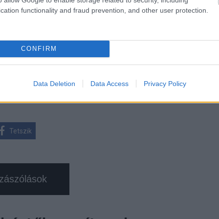
cation functionality and fraud prevention, and other user protection.
 trendeket a fiatalok elvárásai (X)
ágot is várnak.
CONFIRM
rendszer
#kocert
#las vegas
Data Deletion
Data Access
Privacy Policy
Tetszik
zászólások