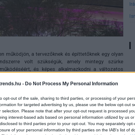
Ir
Is
en működjön, a tervezőknek és építtetőknek egy olyan
rendszerre volt szükségük, amely mintegy szürke
 működéséért, és képes alkalmazkodni a változatos
neider Electric EcoStruxure
platformjára, amely több
rends.hu -
Do Not Process My Personal Information
egymással kommunikáló eszközt kezel egy központi
iókat feldolgozva jól értelmezhető formában ad
to opt-out of the sale, sharing to third parties, or processing of your per
etőknek.
formation for targeted advertising by us, please use the below opt-out s
r selection. Please note that after your opt-out request is processed y
eing interest-based ads based on personal information utilized by us or
e az egyéb hasonló rendezvények zökkenőmentes
disclosed to third parties prior to your opt-out. You may separately opt-
yszerre működtetni, nyomon kísérni az állapotukat,
losure of your personal information by third parties on the IAB’s list of
mákra, nem várt helyzetekre azonnal reagálni, és