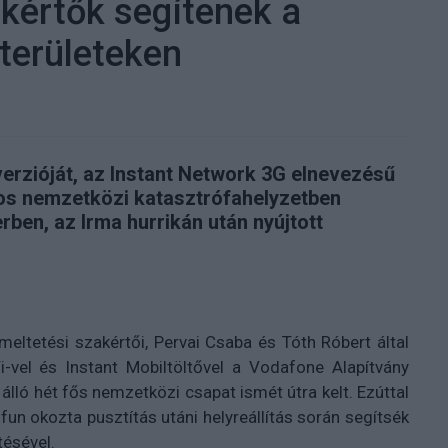
kértők segítenek a
 területeken
verzióját, az Instant Network 3G elnevezésű
os nemzetközi katasztrófahelyzetben
ben, az Irma hurrikán után nyújtott
ltetési szakértői, Pervai Csaba és Tóth Róbert által
i-vel és Instant Mobiltöltővel a Vodafone Alapítvány
lló hét fős nemzetközi csapat ismét útra kelt. Ezúttal
un okozta pusztítás utáni helyreállítás során segítsék
ésével.