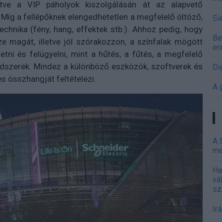
letve a VIP páholyok kiszolgálásán át az alapvető
 Míg a fellépőknek elengedhetetlen a megfelelő öltöző,
Si
echnika (fény, hang, effektek stb.). Ahhoz pedig, hogy
Be
 magát, illetve jól szórakozzon, a színfalak mögött
er
etni és felügyelni, mint a hűtés, a fűtés, a megfelelő
endszerek. Mindez a különböző eszközök, szoftverek és
Di
s összhangját feltételezi.
A 
A 
me
Ha
vá
sz
Ir