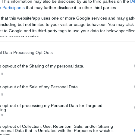
. This information may also be disclosed by us to third parties on the
IA
özül:
Participants
that may further disclose it to other third parties.
 that this website/app uses one or more Google services and may gath
os, hogy megfelelő legyen a fűtés, a szellőztetés
including but not limited to your visit or usage behaviour. You may click 
ite helyiségvezérlők és a Power Logic mérők
 to Google and its third-party tags to use your data for below specifi
lamint a fűtő, szellőztető, légkondicionáló
ogle consent section.
 így garantálva a fellépők és a nézők komfortérzetét.
áltatás legalább ennyire alapvető a létesítményben,
l Data Processing Opt Outs
k tesznek lehetővé.
o opt-out of the Sharing of my personal data.
radás, az azonban megengedhetetlen, hogy ez a
In
struktúra kiépítése során ezért a Schneider Electric
. Az MGE Galaxy technológia kiküszöböli a váratlan
o opt-out of the Sale of my Personal Data.
 a működés szempontjából kiemelt fontosságú
In
to opt-out of processing my Personal Data for Targeted
ing.
s, úgy a sztárfellépők, mint a közönség számára.
In
 kell kísérni az emberek mozgását, amit a korszerű
elco VideoXpert és Pelco Sarix kamerákkal.
o opt-out of Collection, Use, Retention, Sale, and/or Sharing
ersonal Data that Is Unrelated with the Purposes for which it
lected.