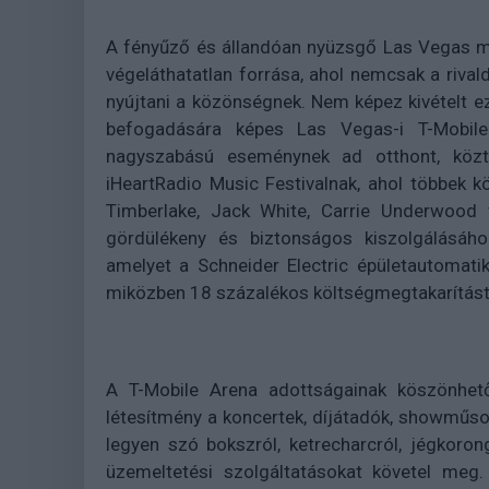
A fényűző és állandóan nyüzsgő Las Vegas m
végeláthatatlan forrása, ahol nemcsak a riva
nyújtani a közönségnek. Nem képez kivételt e
befogadására képes Las Vegas-i T-Mobil
nagyszabású eseménynek ad otthont, köz
iHeartRadio Music Festivalnak, ahol többek kö
Timberlake, Jack White, Carrie Underwood 
gördülékeny és biztonságos kiszolgálásáho
amelyet a Schneider Electric épületautomat
miközben 18 százalékos költségmegtakarítást
A T-Mobile Arena adottságainak köszönhet
létesítmény a koncertek, díjátadók, showműso
legyen szó bokszról, ketrecharcról, jégkoron
üzemeltetési szolgáltatásokat követel meg