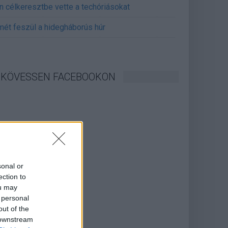
án célkeresztbe vette a techóriásokat
mét feszül a hidegháborús húr
KÖVESSEN FACEBOOKON
sonal or
ection to
ou may
 personal
out of the
 downstream