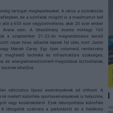
indig tartogat meglepetéseket. A város a szórakozás
ldafényben, de a színfalak mögött is a maximumot kell
z alól a 650 ezer négyzetméteres, akár 20 ezer ember
e Arena sem. A létesítmény évente mintegy 160
tük a szeptember 21-22-én megrendezésre kerülő
zött olyan híres előadók lépnek fel idén, mint Justin
vagy Mariah Carey. Egy ilyen volumenű rendezvény
z megfelelő technika és infrastruktúra szükséges,
ikai és energiamenedzsment-megoldásai biztosítanak,
 tesznek lehetővé.
ően változatos típusú eseményeknek ad otthont. A
rok mellett különféle sporteseményeknek is helyszíne,
gról vagy kosárlabdáról. Ezek lebonyolítása különféle
Id
. A látogatók számára a parkolástól és a hatékony
me