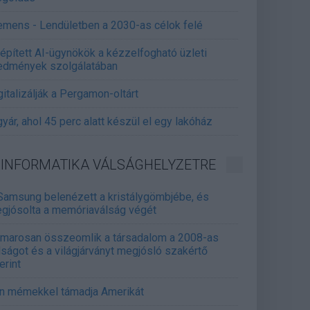
emens - Lendületben a 2030-as célok felé
épített AI-ügynökök a kézzelfogható üzleti
edmények szolgálatában
gitalizálják a Pergamon-oltárt
gyár, ahol 45 perc alatt készül el egy lakóház
INFORMATIKA VÁLSÁGHELYZETRE
Samsung belenézett a kristálygömbjébe, és
gjósolta a memóriaválság végét
marosan összeomlik a társadalom a 2008-as
lságot és a világjárványt megjósló szakértő
erint
án mémekkel támadja Amerikát