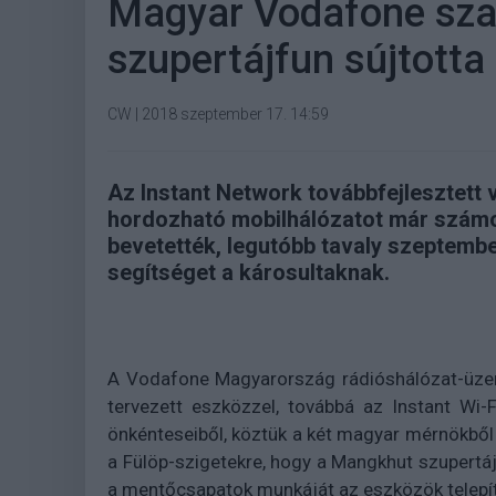
Magyar Vodafone sza
szupertájfun sújtotta
CW
|
2018 szeptember 17. 14:59
Az Instant Network továbbfejlesztett 
hordozható mobilhálózatot már szám
bevetették, legutóbb tavaly szeptember
segítséget a károsultaknak.
A Vodafone Magyarország rádióshálózat-üzeme
tervezett eszközzel, továbbá az Instant Wi-F
önkénteseiből, köztük a két magyar mérnökből á
a Fülöp-szigetekre, hogy a Mangkhut szupertájf
a mentőcsapatok munkáját az eszközök telepít