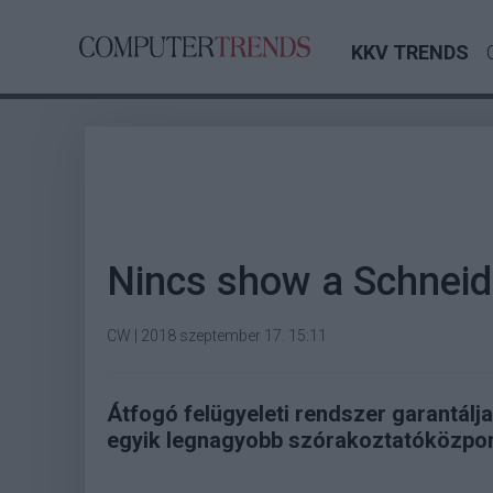
KKV TRENDS
Nincs show a Schneide
CW
|
2018 szeptember 17. 15:11
Átfogó felügyeleti rendszer garantálj
egyik legnagyobb szórakoztatóközpon