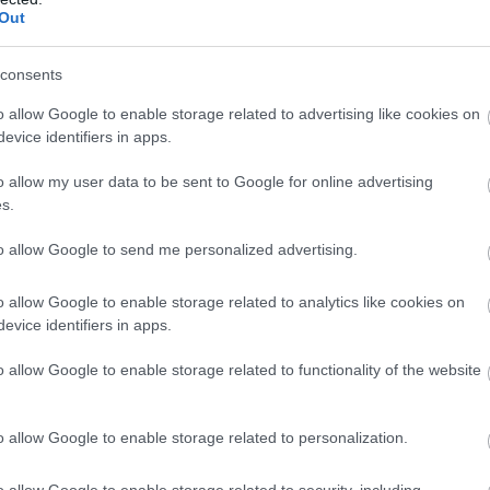
nságát szolgálja az Andover Continuum Access Control
Out
 az engedéllyel rendelkezőknek engedi kezelni a
consents
formatikai hátteret is biztosítani kell, amelyhez az
o allow Google to enable storage related to advertising like cookies on
séhez is szükség van. A számítógépes helyiségekben
evice identifiers in apps.
Cooling technológiája biztosítja a megfelelő
o allow my user data to be sent to Google for online advertising
s.
to allow Google to send me personalized advertising.
nemcsak a közönségnek és a fellépőknek, de az
 élményt biztosítanak. A teljes körű felügyeleti és
o allow Google to enable storage related to analytics like cookies on
követhető az energiafogyasztás többek között azáltal,
evice identifiers in apps.
tékeseknek a náluk lévő mobilkészülékekre, valamint
 -menedzsment beállítások használatát rendezvények,
o allow Google to enable storage related to functionality of the website
Arena ennek köszönhetően 12 hónap alatt közel 18
o allow Google to enable storage related to personalization.
o allow Google to enable storage related to security, including