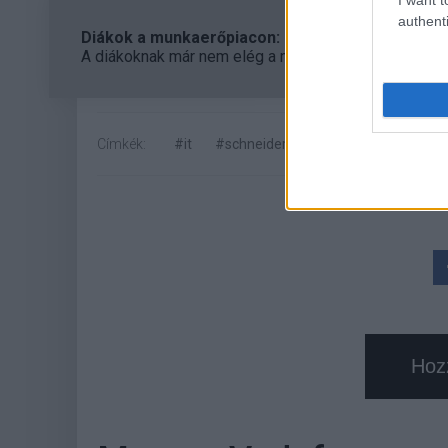
authenti
Diákok a munkaerőpiacon: Így formálják a 2026-os
A diákoknak már nem elég a magas órabér, rugalmass
Címkék:
#it
#schneider electric
#felügyeleti 
Hoz