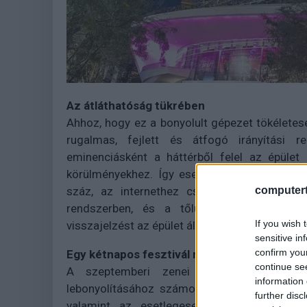
Az átláthatóság tükrében
Ahhoz, hogy ez a bonyolult gépezet tökéletes
rugalmas, fejlett és átfogó irányítási 
eminenciásként a háttérből felel az épület
körülményekhez. Így esett a választás a
Sch
computert
száz, az internethez csatlakoztatott és 
rendszerben, és a tőlük érkező informác
If you wish 
visszajelzést az épület állapotáról az üzemelt
sensitive in
confirm you
Egy kétnapos fesztivál margójára
continue se
A szeptemberi zenei fesztivál, illetv
information 
lebonyolításához számos komponenst kell eg
further disc
valamint az esetlegesen felmerülő problé