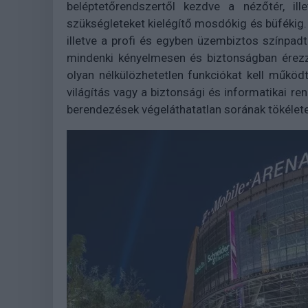
beléptetőrendszertől kezdve a nézőtér, il
szükségleteket kielégítő mosdókig és büfékig.
illetve a profi és egyben üzembiztos színpadt
mindenki kényelmesen és biztonságban érezze
olyan nélkülözhetetlen funkciókat kell működt
világítás vagy a biztonsági és informatikai r
berendezések végeláthatatlan sorának tökélete