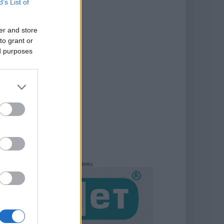
B’s List of
er and store
to grant or
ed purposes
Hirdetés