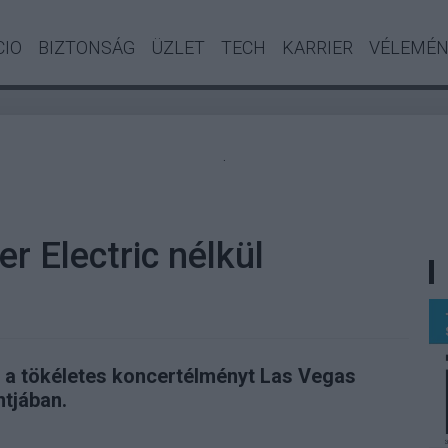
CIO
BIZTONSÁG
ÜZLET
TECH
KARRIER
VÉLEMÉ
.
r Electric nélkül
a a tökéletes koncertélményt Las Vegas
tjában.