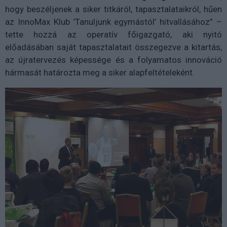
hogy beszéljenek a siker titkáról, tapasztalataikról, hűen
az InnoMax Klub ’Tanuljunk egymástól’ hitvallásához” –
tette hozzá az operatív főigazgató, aki nyitó
előadásában saját tapasztalatait összegezve a kitartás,
az újratervezés képessége és a folyamatos innováció
hármasát határozta meg a siker alapfeltételeként.