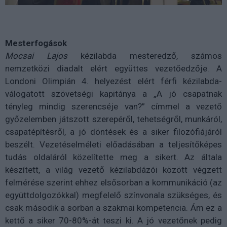
Mesterfogások
Mocsai Lajos
kézilabda mesteredző, számos
nemzetközi diadalt elért együttes vezetőedzője. A
Londoni Olimpián 4. helyezést elért férfi kézilabda-
válogatott szövetségi kapitánya a „A jó csapatnak
tényleg mindig szerencséje van?” címmel a vezető
győzelemben játszott szerepéről, tehetségről, munkáról,
csapatépítésről, a jó döntések és a siker filozófiájáról
beszélt. Vezetéselméleti előadásában a teljesítőképes
tudás oldaláról közelítette meg a sikert. Az általa
készített, a világ vezető kézilabdázói között végzett
felmérése szerint ehhez elsősorban a kommunikáció (az
együttdolgozókkal) megfelelő színvonala szükséges, és
csak második a sorban a szakmai kompetencia. Ám ez a
kettő a siker 70-80%-át teszi ki. A jó vezetőnek pedig