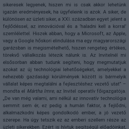
sikeresek legyenek, hiszen mi is csak akkor lehetünk
igazán eredményesek, ha ügyfeleink is azok. A siker, de
különösen az üzleti siker, a XXI. században egyet jelent a
fejlődéssel, az innovációval és a ’haladni kell a korral’
szemlélettel. Hiszek abban, hogy a Microsoft, az Apple,
vagy a Google hőskori elindulása ma egy magyarországi
garázsban is megismételhető, hiszen rengeteg értékes,
törekvő vállalkozás létezik nálunk is. Az Invitelnél mi
elsősorban abban tudunk segíteni, hogy megmutatjuk
azokat az új technológiai lehetőségeket, amelyekkel a
nehezebb gazdasági körülmények között is bármelyik
vállalat képes megtalálni a fejlesztéshez vezető utat” –
mondta el
Mártha Imre
, az Invitel operatív főigazgatója.
„De van még valami, ami nélkül az innovatív technológia
semmit sem ér, ez pedig a humán faktor, a fejlődni,
alkalmazkodni képes gondolkodó ember, a jó vezető
szerepe. Ha úgy tetszik ez az emberi szellem része az
üzleti sikerekben. Ezért is hívtuk segítségül előadóinkat,