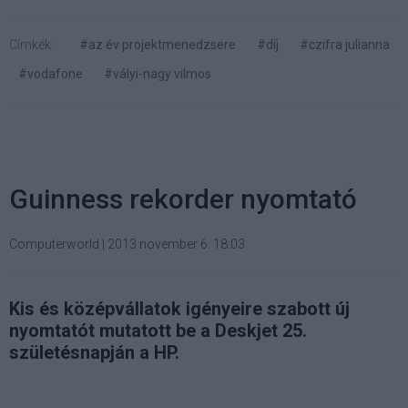
Címkék:
#az év projektmenedzsere
#díj
#czifra julianna
#vodafone
#vályi-nagy vilmos
Guinness rekorder nyomtató
Computerworld
|
2013 november 6. 18:03
Kis és középvállatok igényeire szabott új
nyomtatót mutatott be a Deskjet 25.
születésnapján a HP.