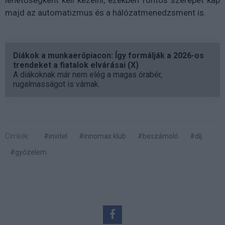
majd az automatizmus és a hálózatmenedzsment is.
Diákok a munkaerőpiacon: Így formálják a 2026-os
trendeket a fiatalok elvárásai (X)
A diákoknak már nem elég a magas órabér,
rugalmasságot is várnak.
Címkék:
#invitel
#innomax klub
#beszámoló
#díj
#győzelem