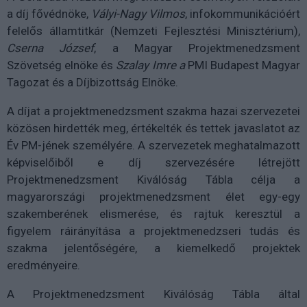
a díj fővédnöke,
Vályi-Nagy Vilmos
, infokommunikációért
felelős államtitkár (Nemzeti Fejlesztési Minisztérium),
Cserna József
, a Magyar Projektmenedzsment
Szövetség elnöke és
Szalay Imre a
PMI Budapest Magyar
Tagozat és a Díjbizottság Elnöke.
A díjat a projektmenedzsment szakma hazai szervezetei
közösen hirdették meg, értékelték és tettek javaslatot az
Év PM-jének személyére. A szervezetek meghatalmazott
képviselőiből e díj szervezésére létrejött
Projektmenedzsment Kiválóság Tábla célja a
magyarországi projektmenedzsment élet egy-egy
szakemberének elismerése, és rajtuk keresztül a
figyelem ráirányítása a projektmenedzseri tudás és
szakma jelentőségére, a kiemelkedő projektek
eredményeire.
A Projektmenedzsment Kiválóság Tábla által