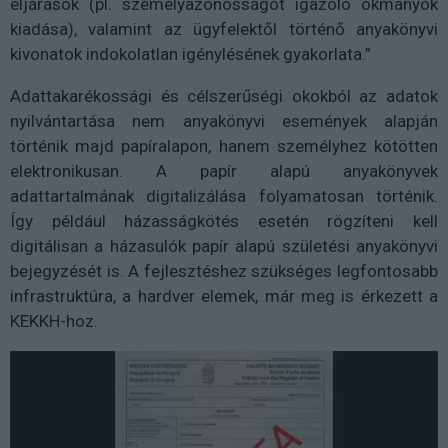
eljárások (pl. személyazonosságot igazoló okmányok
kiadása), valamint az ügyfelektől történő anyakönyvi
kivonatok indokolatlan igénylésének gyakorlata.”
Adattakarékossági és célszerűségi okokból az adatok
nyilvántartása nem anyakönyvi események alapján
történik majd papíralapon, hanem személyhez kötötten
elektronikusan. A papír alapú anyakönyvek
adattartalmának digitalizálása folyamatosan történik.
Így például házasságkötés esetén rögzíteni kell
digitálisan a házasulók papír alapú születési anyakönyvi
bejegyzését is. A fejlesztéshez szükséges legfontosabb
infrastruktúra, a hardver elemek, már meg is érkezett a
KEKKH-hoz.