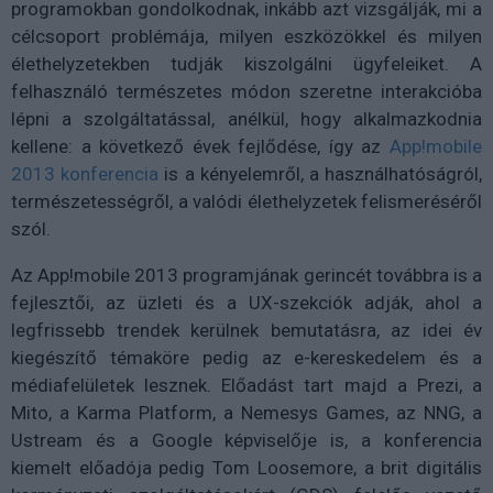
programokban gondolkodnak, inkább azt vizsgálják, mi a
célcsoport problémája, milyen eszközökkel és milyen
élethelyzetekben tudják kiszolgálni ügyfeleiket. A
felhasználó természetes módon szeretne interakcióba
lépni a szolgáltatással, anélkül, hogy alkalmazkodnia
kellene: a következő évek fejlődése, így az
App!mobile
2013 konferencia
is a kényelemről, a használhatóságról,
természetességről, a valódi élethelyzetek felismeréséről
szól.
Az App!mobile 2013 programjának gerincét továbbra is a
fejlesztői, az üzleti és a UX-szekciók adják, ahol a
legfrissebb trendek kerülnek bemutatásra, az idei év
kiegészítő témaköre pedig az e-kereskedelem és a
médiafelületek lesznek. Előadást tart majd a Prezi, a
Mito, a Karma Platform, a Nemesys Games, az NNG, a
Ustream és a Google képviselője is, a konferencia
kiemelt előadója pedig Tom Loosemore, a brit digitális