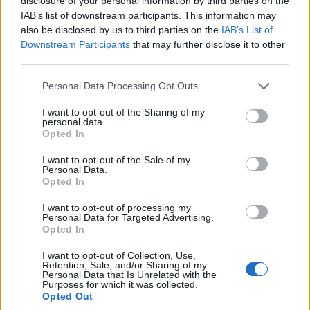
disclosure of your personal information by third parties on the
majd az ideális vállalati mobilstratégia kialakítását
IAB’s list of downstream participants. This information may
mutatják be az alapoktól a Kirowski munkatársai.
also be disclosed by us to third parties on the
IAB’s List of
Downstream Participants
that may further disclose it to other
Az App!mobile 2013 programjáról a
konferencia
third parties.
weboldalán
lehet részletesebben olvasni, ugyanitt lehet
Please note that this website/app uses one or more Google
Personal Data Processing Opt Outs
regisztrálni is.
services and may gather and store information including but
not limited to your visit or usage behaviour. You may click to
I want to opt-out of the Sharing of my
personal data.
grant or deny consent to Google and its third-party tags to
Opted In
use your data for below specified purposes in below Google
Diákok a munkaerőpiacon: Így formálják a 2026-os
consent section.
trendeket a fiatalok elvárásai (X)
I want to opt-out of the Sale of my
Personal Data.
A diákoknak már nem elég a magas órabér,
Opted In
rugalmasságot is várnak.
I want to opt-out of processing my
Personal Data for Targeted Advertising.
Opted In
I want to opt-out of Collection, Use,
Címkék:
#app!mobile
#fórum
#rendezvény
Retention, Sale, and/or Sharing of my
Personal Data that Is Unrelated with the
#workshop
#nfc
#technológia
Purposes for which it was collected.
Opted Out