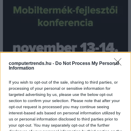
computertrends.hu -
Do Not Process My Personal
Information
Az App!mobile 2013 második, fókuszáltabb tartalmat
If you wish to opt-out of the sale, sharing to third parties, or
processing of your personal or sensitive information for
kínáló napján kétórás workshopok lesznek: először az
targeted advertising by us, please use the below opt-out
iOS 7 és az Android legfrissebb verzióinak fejlesztői
section to confirm your selection. Please note that after your
újdonságaival ismerkedhetnek meg az érdeklődők, majd
opt-out request is processed you may continue seeing
a multiplatformos Windows, illetve a Firefox OS
interest-based ads based on personal information utilized by
programozása kerül fókuszba. Abe Han, a Works.IO
us or personal information disclosed to third parties prior to
your opt-out. You may separately opt-out of the further
munkatársa átfogó felülettervezési workshopot tart,