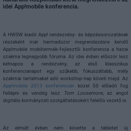
idei App!mobile konferencia.
A HWSW kiadó App! rendezvény- és képzéssorozatának
részeként már harmadszor megrendezésre kerülő
App!mobile mobiltermék-fejlesztői konferencia a hazai
szakma legnagyobb fóruma. Az idei évben először lesz
kétnapos a rendezvény, az első klasszikus
konferencianapot egy szűkebb, fókuszáltabb, mély
szakmai tartalmakat adó workshop-nap követi majd. Az
App!mobile 2013 konferencián
közel 50 előadó fog
fellépni és vendég lesz
Tom Loosemore
, az angol
digitális kormányzati szolgáltatásokért felelős vezető is.
Az elmúlt évben nem követte a tabletet új