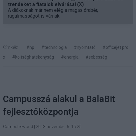
trendeket a fiatalok elvárásai (X)
A diákoknak már nem elég a magas órabér,
rugalmasságot is várnak.
Címkék:
#hp
#technológia
#nyomtató
#officejet pro
x
#költséghatékonyság
#energia
#sebesség
Campusszá alakul a BalaBit
fejlesztőközpontja
Computerworld
|
2013 november 6. 15:25