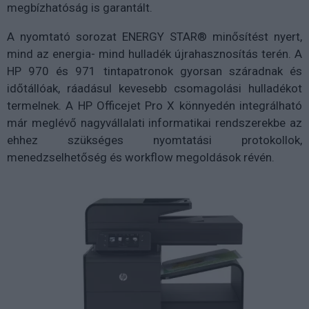
megbízhatóság is garantált.
A nyomtató sorozat ENERGY STAR® minősítést nyert,
mind az energia- mind hulladék újrahasznosítás terén. A
HP 970 és 971 tintapatronok gyorsan száradnak és
időtállóak, ráadásul kevesebb csomagolási hulladékot
termelnek. A HP Officejet Pro X könnyedén integrálható
már meglévő nagyvállalati informatikai rendszerekbe az
ehhez szükséges nyomtatási protokollok,
menedzselhetőség és workflow megoldások révén.