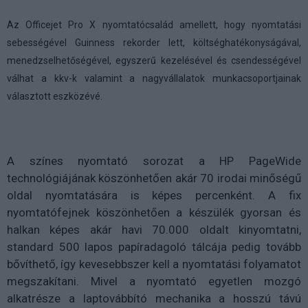
Az Officejet Pro X nyomtatócsalád amellett, hogy nyomtatási
sebességével Guinness rekorder lett, költséghatékonyságával,
menedzselhetőségével, egyszerű kezelésével és csendességével
válhat a kkv-k valamint a nagyvállalatok munkacsoportjainak
választott eszközévé.
A színes nyomtató sorozat a HP PageWide
technológiájának köszönhetően akár 70 irodai minőségű
oldal nyomtatására is képes percenként. A fix
nyomtatófejnek köszönhetően a készülék gyorsan és
halkan képes akár havi 70.000 oldalt kinyomtatni,
standard 500 lapos papíradagoló tálcája pedig tovább
bővíthető, így kevesebbszer kell a nyomtatási folyamatot
megszakítani. Mivel a nyomtató egyetlen mozgó
alkatrésze a laptovábbító mechanika a hosszú távú