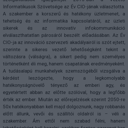
Informatikusok Szövetsége az Év CIO-jának választotta.
A szakember a korszerű és hatékony üzletmenet, a
tehetség és az informatika kapcsolatáról, az üzleti
sikerek és az innovatív infokommunikáció
elválaszthatatlan párosáról beszélt előadásában. Az Év
CIO-ja az innováció szervezeti akadályairól is szót ejtett,
szerinte a sikeres vezető lehetőségként tekint a
változásra (válságra), a sikert pedig nem személyes
történetként éli meg, hanem csapatának eredményeként.
A tudásalapú munkahelyek szemszögéből vizsgálva a
kérdést leszögezte, hogy a legkomolyabb
hatékonyságnövelő tényező az emberi agy, és
egyetértett abban az előtte szólóval, hogy a legfőbb
érték az ember. Miután az előrejelzések szerint 2050-re
50x hatékonyabban kell majd dolgoznunk, nagy robbanás
előtt állunk, vevői és szállítói oldalról is – véli a
szakember. Ám ettől nem szabad félni, hanem
lehetőségként kell kezelni, ezekben fontos szerepet kap