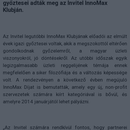
győztesei adták meg az Invitel InnoMax
Klubján.
Az Invitel legutóbbi InnoMax Klubjának előadói az elmúlt
évek igazi győztesei voltak, akik a megszokottól eltérően
gondolkodnak győzelemről, a magyar üzleti
viszonyokról, jó döntésekről. Az utóbbi időszak egyik
legizgalmasabb üzleti reggelijének témája ennek
megfelelően a siker filozófiája és a változás képessége
volt. A rendezvényen a következő évben megújuló
InnoMax Díjat is bemutatták, amely egy új, non-profit
szervezetek számára kiírt kategóriával is bővül, és
amelyre 2014 januárjától lehet pályázni.
„Az Invitel számára rendkívül fontos, hogy partnerei