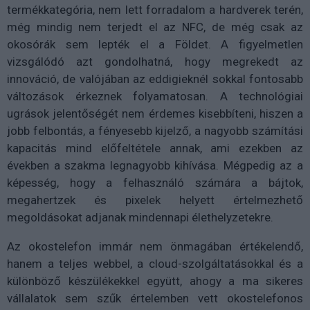
termékkategória, nem lett forradalom a hardverek terén,
még mindig nem terjedt el az NFC, de még csak az
okosórák sem lepték el a Földet. A figyelmetlen
vizsgálódó azt gondolhatná, hogy megrekedt az
innováció, de valójában az eddigieknél sokkal fontosabb
változások érkeznek folyamatosan. A technológiai
ugrások jelentőségét nem érdemes kisebbíteni, hiszen a
jobb felbontás, a fényesebb kijelző, a nagyobb számítási
kapacitás mind előfeltétele annak, ami ezekben az
években a szakma legnagyobb kihívása. Mégpedig az a
képesség, hogy a felhasználó számára a bájtok,
megahertzek és pixelek helyett értelmezhető
megoldásokat adjanak mindennapi élethelyzetekre.
Az okostelefon immár nem önmagában értékelendő,
hanem a teljes webbel, a cloud-szolgáltatásokkal és a
különböző készülékekkel együtt, ahogy a ma sikeres
vállalatok sem szűk értelemben vett okostelefonos