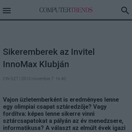
Sikeremberek az Invitel
InnoMax Klubján
CW-SZT
|
2013 november 7. 16:40
Vajon üzletemberként is eredményes lenne
egy olimpiai csapat sztáredzője? Vagy
fordítva: képes lenne sikerre vinni
sztárcsapatokat a pályán az év menedzsere,
informatikusa? A választ az elmúlt évek igazi