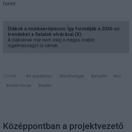
forint.
Diákok a munkaerőpiacon: Így formálják a 2026-os
trendeket a fiatalok elvárásai (X)
A diákoknak már nem elég a magas órabér,
rugalmasságot is várnak.
Címkék:
#e-anyakönyv
#technológia
#projekt
#eu
#uniós forrás
#kekkh
Középpontban a projektvezető