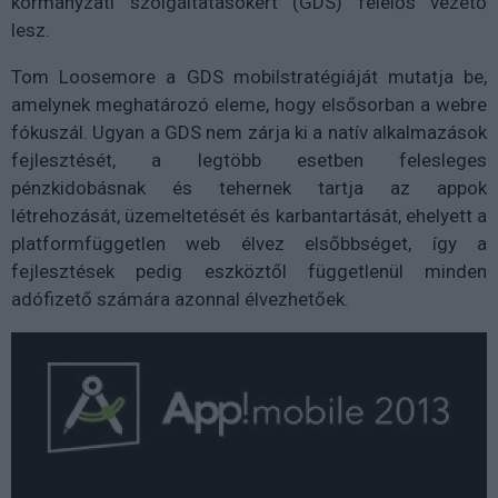
kormányzati szolgáltatásokért (GDS) felelős vezető
lesz.
Tom Loosemore a GDS mobilstratégiáját mutatja be,
amelynek meghatározó eleme, hogy elsősorban a webre
fókuszál. Ugyan a GDS nem zárja ki a natív alkalmazások
fejlesztését, a legtöbb esetben felesleges
pénzkidobásnak és tehernek tartja az appok
létrehozását, üzemeltetését és karbantartását, ehelyett a
platformfüggetlen web élvez elsőbbséget, így a
fejlesztések pedig eszköztől függetlenül minden
adófizető számára azonnal élvezhetőek.