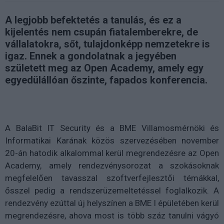
A legjobb befektetés a tanulás, és ez a
kijelentés nem csupán fiatalemberekre, de
vállalatokra, sőt, tulajdonképp nemzetekre is
igaz. Ennek a gondolatnak a jegyében
született meg az Open Academy, amely egy
egyedülállóan őszinte, fapados konferencia.
A BalaBit IT Security és a BME Villamosmérnöki és
Informatikai Karának közös szervezésében november
20-án hatodik alkalommal kerül megrendezésre az Open
Academy, amely rendezvénysorozat a szokásoknak
megfelelően tavasszal szoftverfejlesztői témákkal,
ősszel pedig a rendszerüzemeltetéssel foglalkozik. A
rendezvény ezúttal új helyszínen a BME I épületében kerül
megrendezésre, ahova most is több száz tanulni vágyó