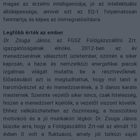
magas az érzelmi intelligenciája, jó az intellektuális
állóképessége, amivel ezt az EQ-t folyamatosan
fenntartja, és képes az önmegvalósításra.
Legfőbb érték az ember
Dr. Zsuga János
, az FGSZ Földgázszállító Zrt.
igazgatóságának elnöke, 2012-ben az év
menedzserének választott üzletember, szintén a siker
kapcsán, a hazai és nemzetközi energetikai piacok
izgalmas világát mutatta be a résztvevőknek.
Előadásából azt is megtudhattuk, hogy mit tanít a
harcművészet az év menedzserének, a 3 danos karate
mesternek. Szerinte vezetői siker nincs, csak hitelesség,
hiszen a menedzsert kijelölik, a vezetőt viszont követik.
Ehhez nélkülözhetetlen az őszinteség, a hosszútávú
motiváció és a jó munkaköri légkör. Dr. Zsuga János
büszke arra, hogy a Földgászállító Zrt-nél az elmúlt 10
évben 0 volt a fluktuáció, amely jól türközi saját