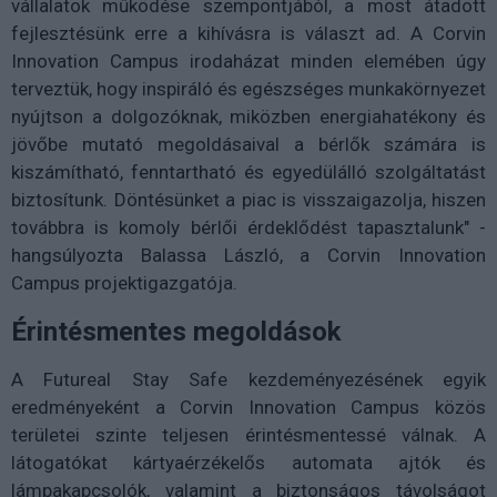
vállalatok működése szempontjából, a most átadott
fejlesztésünk erre a kihívásra is választ ad. A Corvin
Innovation Campus irodaházat minden elemében úgy
terveztük, hogy inspiráló és egészséges munkakörnyezet
nyújtson a dolgozóknak, miközben energiahatékony és
jövőbe mutató megoldásaival a bérlők számára is
kiszámítható, fenntartható és egyedülálló szolgáltatást
biztosítunk. Döntésünket a piac is visszaigazolja, hiszen
továbbra is komoly bérlői érdeklődést tapasztalunk" -
hangsúlyozta Balassa László, a Corvin Innovation
Campus projektigazgatója.
Érintésmentes megoldások
A Futureal Stay Safe kezdeményezésének egyik
eredményeként a Corvin Innovation Campus közös
területei szinte teljesen érintésmentessé válnak. A
látogatókat kártyaérzékelős automata ajtók és
lámpakapcsolók, valamint a biztonságos távolságot