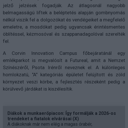
jelző jelzések fogadják. Az átlagosnál nagyobb
belmagasságú liftek a beléptetés alapján gombnyomás
nélkül viszik fel a dolgozókat és vendégeiket a megfelelő
emeletre, a mosdókat pedig ugyancsak érintésmentes
öblítéssel, kézmosóval és szappanadagolóval szerelték
fel.
A Corvin Innovation Campus főbejáratánál egy
emlékparkot is megvalósít a Futureal, amit a Nemzet
Színészéről, Psota Irénről neveznek el. A különleges
homlokzatú, "A" kategóriás épületet felújított és zöld
környezet veszi körbe, a fejlesztés részeként pedig a
körülvevő járdákat is kiszélesítik.
Diákok a munkaerőpiacon: Így formálják a 2026-os
trendeket a fiatalok elvárásai (X)
A diákoknak már nem elég a magas órabér,