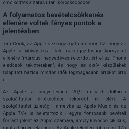
emelkedtek a zárás utáni kereskedésben.
A folyamatos bevételcsökkenés
ellenére voltak fényes pontok a
jelentésben
Tim Cook, az Apple vezérigazgatója elmondta, hogy az
Apple a kihívásokkal teli makrogazdasági környezet
ellenére "márciusi negyedéves rekordot ért el az iPhone
eladások tekintetében", és hogy az aktív készülékek
telepített bázisa minden idők legmagasabb értékét érte
el.
Az Apple a negyedévben 20,9 milliárd dolláros
szolgáltatási értékesítési rekordot is elért. A
szolgáltatási üzletág - amelybe az Apple Music és az
Apple TV+ is beletartozik - egyre fontosabb bevételi
forrást jelent az Apple számára, amely kevésbé ciklikus,
mint a hardvereladások. Az Apple jelenleg több mint 975