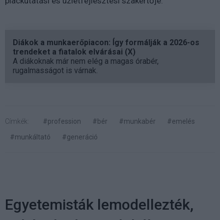
piackutatási és üzletfejlesztési szakértője.
Diákok a munkaerőpiacon: Így formálják a 2026-os
trendeket a fiatalok elvárásai (X)
A diákoknak már nem elég a magas órabér,
rugalmasságot is várnak.
Címkék:
#profession
#bér
#munkabér
#emelés
#munkáltató
#generáció
Egyetemisták lemodellezték,