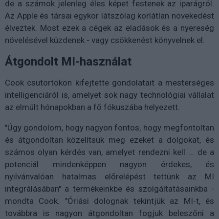
de a számok jelenleg éles képet festenek az iparágról.
Az Apple és társai egykor látszólag korlátlan növekedést
élveztek. Most ezek a cégek az eladások és a nyereség
növelésével küzdenek - vagy csökkenést könyvelnek el.
Átgondolt MI-használat
Cook csütörtökön kifejtette gondolatait a mesterséges
intelligenciáról is, amelyet sok nagy technológiai vállalat
az elmúlt hónapokban a fő fókuszába helyezett.
"Úgy gondolom, hogy nagyon fontos, hogy megfontoltan
és átgondoltan közelítsük meg ezeket a dolgokat, és
számos olyan kérdés van, amelyet rendezni kell ... de a
potenciál mindenképpen nagyon érdekes, és
nyilvánvalóan hatalmas előrelépést tettünk az MI
integrálásában" a termékeinkbe és szolgáltatásainkba -
mondta Cook. "Óriási dolognak tekintjük az MI-t, és
továbbra is nagyon átgondoltan fogjuk beleszőni a