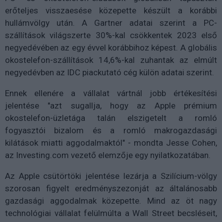
erőteljes visszaesése közepette készült a korábbi
hullámvölgy után. A Gartner adatai szerint a PC-
szállítások világszerte 30%-kal csökkentek 2023 első
negyedévében az egy évvel korábbihoz képest. A globális
okostelefon-szállítások 14,6%-kal zuhantak az elmúlt
negyedévben az IDC piackutató cég külön adatai szerint.
Ennek ellenére a vállalat vártnál jobb értékesítési
jelentése "azt sugallja, hogy az Apple prémium
okostelefon-üzletága talán elszigetelt a romló
fogyasztói bizalom és a romló makrogazdasági
kilátások miatti aggodalmaktól" - mondta Jesse Cohen,
az Investing.com vezető elemzője egy nyilatkozatában.
Az Apple csütörtöki jelentése lezárja a Szilícium-völgy
szorosan figyelt eredményszezonját az általánosabb
gazdasági aggodalmak közepette. Mind az öt nagy
technológiai vállalat felülmúlta a Wall Street becsléseit,