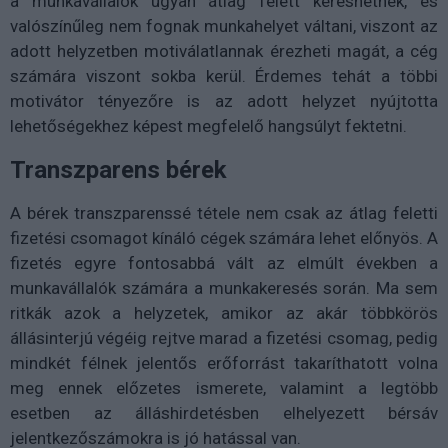
a munkavállalók ugyan átlag felett kereshetnek, és
valószínűleg nem fognak munkahelyet váltani, viszont az
adott helyzetben motiválatlannak érezheti magát, a cég
számára viszont sokba kerül. Érdemes tehát a többi
motivátor tényezőre is az adott helyzet nyújtotta
lehetőségekhez képest megfelelő hangsúlyt fektetni.
Transzparens bérek
A bérek transzparenssé tétele nem csak az átlag feletti
fizetési csomagot kínáló cégek számára lehet előnyös. A
fizetés egyre fontosabbá vált az elmúlt években a
munkavállalók számára a munkakeresés során. Ma sem
ritkák azok a helyzetek, amikor az akár többkörös
állásinterjú végéig rejtve marad a fizetési csomag, pedig
mindkét félnek jelentős erőforrást takaríthatott volna
meg ennek előzetes ismerete, valamint a legtöbb
esetben az álláshirdetésben elhelyezett bérsáv
jelentkezőszámokra is jó hatással van.