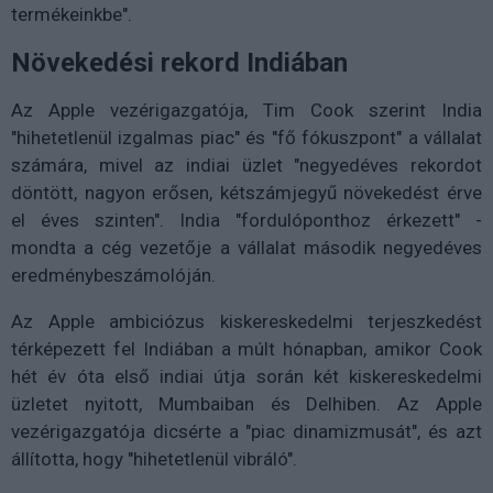
termékeinkbe".
Növekedési rekord Indiában
Az Apple vezérigazgatója, Tim Cook szerint India
"hihetetlenül izgalmas piac" és "fő fókuszpont" a vállalat
számára, mivel az indiai üzlet "negyedéves rekordot
döntött, nagyon erősen, kétszámjegyű növekedést érve
el éves szinten". India "fordulóponthoz érkezett" -
mondta a cég vezetője a vállalat második negyedéves
eredménybeszámolóján.
Az Apple ambiciózus kiskereskedelmi terjeszkedést
térképezett fel Indiában a múlt hónapban, amikor Cook
hét év óta első indiai útja során két kiskereskedelmi
üzletet nyitott, Mumbaiban és Delhiben. Az Apple
vezérigazgatója dicsérte a "piac dinamizmusát", és azt
állította, hogy "hihetetlenül vibráló".