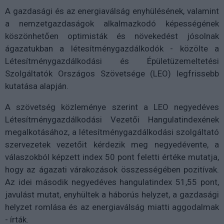
A gazdasági és az energiaválság enyhülésének, valamint
a nemzetgazdaságok alkalmazkodó képességének
köszönhetően optimisták és növekedést jósolnak
ágazatukban a létesítménygazdálkodók - közölte a
Létesítménygazdálkodási és Épületüzemeltetési
Szolgáltatók Országos Szövetsége (LEO) legfrissebb
kutatása alapján.
A szövetség közleménye szerint a LEO negyedéves
Létesítménygazdálkodási Vezetői Hangulatindexének
megalkotásához, a létesítménygazdálkodási szolgáltató
szervezetek vezetőit kérdezik meg negyedévente, a
válaszokból képzett index 50 pont feletti értéke mutatja,
hogy az ágazati várakozások összességében pozitívak.
Az idei második negyedéves hangulatindex 51,55 pont,
javulást mutat, enyhültek a háborús helyzet, a gazdasági
helyzet romlása és az energiaválság miatti aggodalmak
- írták.