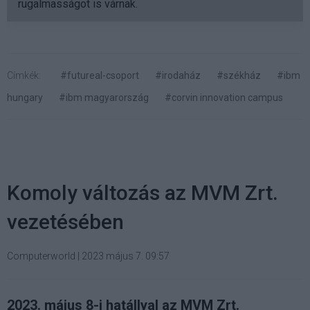
rugalmasságot is várnak.
Címkék:
#futureal-csoport
#irodaház
#székház
#ibm
hungary
#ibm magyarország
#corvin innovation campus
Komoly változás az MVM Zrt.
vezetésében
Computerworld
|
2023 május 7. 09:57
2023. május 8-i hatállyal az MVM Zrt.