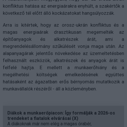
konfliktus hatása az energiaárakra enyhült, a szakértők a
következő tél előtt álló kockázatokat hangsúlyozzák.
Arra is kitértek, hogy az orosz-ukrán konfliktus és a
magas energiaárak drasztikusan megemelték az
építőanyagok és alkatrészek árát, ami a
megrendelésállomány szűkülését vonja maga után. Az
alapanyagárak jelentős növekedése az üzemeltetésben
felhasznált eszközök, alkatrészek és anyagok árát is
felfelé hajtja. E mellett a munkaerőhiány és a
megélhetési költségek emelkedésének együttes
hatásaként az ágazatban erős bérnyomás mutatkozik a
munkavállalók részéről - áll a közleményben.
Diákok a munkaerőpiacon: Így formálják a 2026-os
trendeket a fiatalok elvárásai (X)
A diákoknak már nem elég a magas órabér,