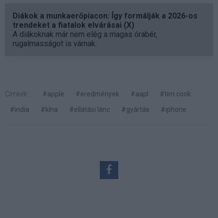
Diákok a munkaerőpiacon: Így formálják a 2026-os
trendeket a fiatalok elvárásai (X)
A diákoknak már nem elég a magas órabér,
rugalmasságot is várnak.
Címkék:
#apple
#eredmények
#aapl
#tim cook
#india
#kína
#ellátási lánc
#gyártás
#iphone