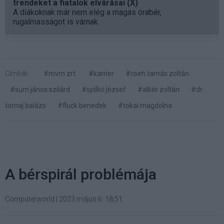
trendeket a fiatalok elvárásai (X)
A diákoknak már nem elég a magas órabér,
rugalmasságot is várnak.
Címkék:
#mvm zrt.
#karrier
#cseh tamás zoltán
#sum jános szilárd
#spilkó józsef
#alkér zoltán
#dr.
tomaj balázs
#fluck benedek
#tokai magdolna
A bérspirál problémája
Computerworld
|
2023 május 6. 18:51