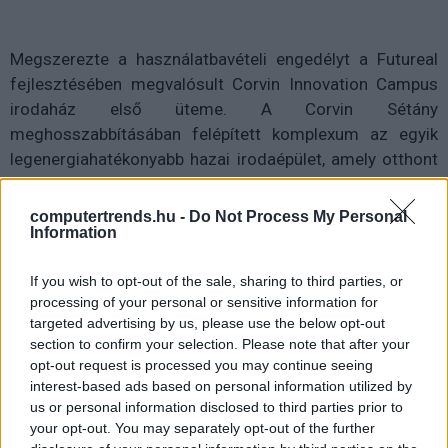
Megszerezte a használatbavételi engedélyt a Futureal
fejlesztésében megvalósult Corvin Innovation Campus
irodaház első üteme. A Corvin Sétány
meghosszabbításában felépített komplexum az egyik
legenergiahatékonyabb hazai irodaépület, amely otthont
ad az IBM Magyarország új székhelyének is. A globális
technológiai cég már be is költözött a szinte teljesen
computertrends.hu -
Do Not Process My Personal
Information
érintésmentes megoldásokkal felszerelt, vadonatúj
épületbe.
If you wish to opt-out of the sale, sharing to third parties, or
Már az energiaköltség-érzékeny bérlők igényei szerint
processing of your personal or sensitive information for
targeted advertising by us, please use the below opt-out
tervezték meg a kilenc szintes, környezetbarát,
section to confirm your selection. Please note that after your
fenntartható és emberközpontú irodaházat. A Corvin
opt-out request is processed you may continue seeing
Innovation Campus egyike annak a két irodaépületnek az
interest-based ads based on personal information utilized by
országban, amelyek megszerezték az egyik
us or personal information disclosed to third parties prior to
legszigorúbb, AA+ energetikai minősítést. A fejlesztés
your opt-out. You may separately opt-out of the further