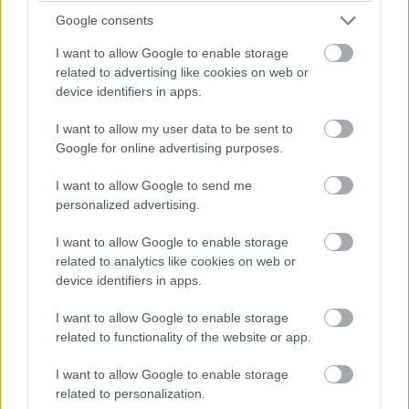
épületirányítási rendszer, valamint az alacsony
Google consents
széndioxid kibocsátású és energiahatékony fűtési és
I want to allow Google to enable storage
hűtési rendszerek.
related to advertising like cookies on web or
device identifiers in apps.
I want to allow my user data to be sent to
Google for online advertising purposes.
I want to allow Google to send me
personalized advertising.
I want to allow Google to enable storage
related to analytics like cookies on web or
device identifiers in apps.
I want to allow Google to enable storage
related to functionality of the website or app.
Az IBM a Corvin Innovation Campusban alakította ki
vadonatúj magyarországi irodáját, ahová tavasszal már
I want to allow Google to enable storage
be is költözött a vállalat. Az új munkahelyüket már az
related to personalization.