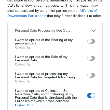
disclosure of your personal information by third parties on the
16.650 négyzetméteres első fázisának kivitelezése az
IAB’s list of downstream participants. This information may
év elején befejeződött, ami már nyitásra elérte a 70
also be disclosed by us to third parties on the
IAB’s List of
százalékos bérbeadottságot. A Corvin Sétány közvetlen
Downstream Participants
that may further disclose it to other
közelében magasodó komplexum a dolgozók egészségi
third parties.
állapotára és hangulatára pozitív hatást gyakorló
Please note that this website/app uses one or more Google
Personal Data Processing Opt Outs
szempontok szerint alakították ki a WELL Platina és a
services and may gather and store information including but
legszigorúbb BREEAM Excellent fenntarthatósági
not limited to your visit or usage behaviour. You may click to
I want to opt-out of the Sharing of my
personal data.
minősítéseknek megfelelően.
grant or deny consent to Google and its third-party tags to
Opted In
use your data for below specified purposes in below Google
A központi lokációjú, a Szigony utca, Tömő utca, Apáthy
consent section.
I want to opt-out of the Sale of my
István utca, valamint Balassa utca találkozásainál
Personal Data.
Opted In
megvalósított Corvin Innovation Campust a BREEAM
fenntarthatósági elvárások szerint fejlesztették. Ennek
I want to opt-out of processing my
Personal Data for Targeted Advertising.
megfelelően a komplexumon napelemeket telepítettek,
Opted In
míg az alacsony szén-dioxid kibocsátású okos
parkolórendszerben a beállók 10 százaléka elektromos
I want to opt-out of Collection, Use,
Retention, Sale, and/or Sharing of my
töltőkkel lett felszerelve. Az irodaházban már
Personal Data that Is Unrelated with the
Purposes for which it was collected.
alapfelszereltség a gépészeti és elektromos rendszerek
Opted Out
optimális működését biztosító intelligens