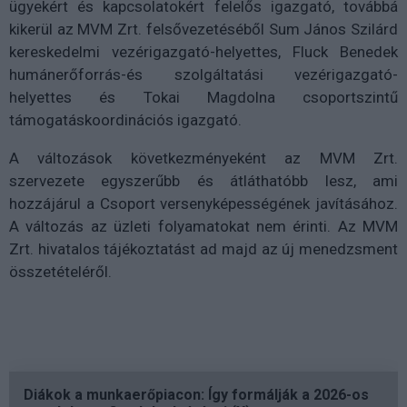
ügyekért és kapcsolatokért felelős igazgató, továbbá
kikerül az MVM Zrt. felsővezetéséből Sum János Szilárd
kereskedelmi vezérigazgató-helyettes, Fluck Benedek
humánerőforrás-és szolgáltatási vezérigazgató-
helyettes és Tokai Magdolna csoportszintű
támogatáskoordinációs igazgató.
A változások következményeként az MVM Zrt.
szervezete egyszerűbb és átláthatóbb lesz, ami
hozzájárul a Csoport versenyképességének javításához.
A változás az üzleti folyamatokat nem érinti. Az MVM
Zrt. hivatalos tájékoztatást ad majd az új menedzsment
összetételéről.
Diákok a munkaerőpiacon: Így formálják a 2026-os