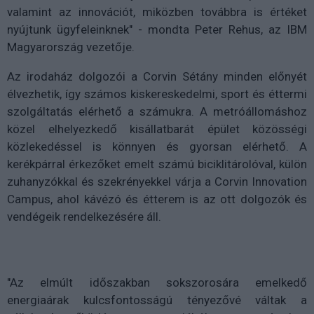
valamint az innovációt, miközben továbbra is értéket
nyújtunk ügyfeleinknek" - mondta Peter Rehus, az IBM
Magyarország vezetője.
Az irodaház dolgozói a Corvin Sétány minden előnyét
élvezhetik, így számos kiskereskedelmi, sport és éttermi
szolgáltatás elérhető a számukra. A metróállomáshoz
közel elhelyezkedő kisállatbarát épület közösségi
közlekedéssel is könnyen és gyorsan elérhető. A
kerékpárral érkezőket emelt számú biciklitárolóval, külön
zuhanyzókkal és szekrényekkel várja a Corvin Innovation
Campus, ahol kávézó és étterem is az ott dolgozók és
vendégeik rendelkezésére áll.
"Az elmúlt időszakban sokszorosára emelkedő
energiaárak kulcsfontosságú tényezővé váltak a