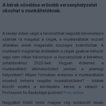
A bérek növelése erősebb versenyhelyzetet
okozhat a munkáltatóknak.
A tavalyi évben végül a tervezettnél nagyobb béremelésre
szánták rá magukat a cégek, a munkavállalók viszont
általában ennél magasabb összegre számítottak. A
munkaerő megtartás érdekében a cégek gyakran kétszer
vagy nem ritkán háromszor is hozzányúltak a bérekhez,
juttatásokhoz 2022-ben. Hogyan érdemes a
munkavállalói elköteleződést javítani a jelenlegi
helyzetben? Milyen formában érdemes a munkavállalók
növekvő terheire reagálni munkáltatóként? - többek
között ezekre a kérdésekre keresi a választ a
Profession.hu Backstage podcast
friss adása
.
Nagyjából tízből nyolc magyar cég eszközölt tavaly