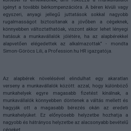
igényt a további bérkompenzációra. A béren kívüli vagy
egyszeri, anyagi jellegű juttatások sokkal nagyobb
rugalmasságot biztosítanak a jövőben a cégeknek,
könnyebben változtathatóak, viszont akkor lehet lényegi
hatásuk a munkavállalók jólétére, ha az alapbérekkel
alapvetően elégedettek az alkalmazottak" - mondta
Simon-Göröcs Lili, a Profession.hu HR igazgatója.
Az alapbérek növelésével elindulhat egy akaratlan
verseny a munkavállalók között: azzal, hogy különböző
munkahelyek egyre magasabb fizetést kínálnak, a
munkavállalók könnyebben döntenek a váltás mellett és
hagyják ott a magasabb bérezés okán az eredeti
munkahelyüket. Ez előnyösebb helyzetbe hozhatja a
nagyobb és hátrányos helyzetbe az alacsonyabb bevételű
cégeket.