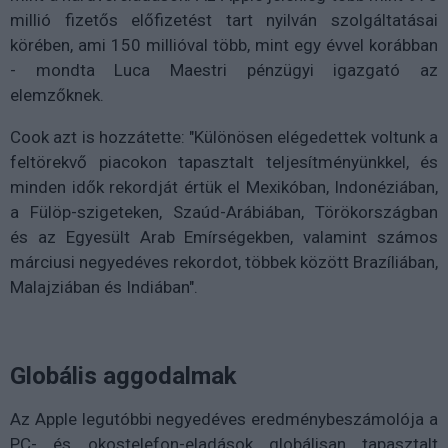
millió fizetős előfizetést tart nyilván szolgáltatásai
körében, ami 150 millióval több, mint egy évvel korábban
- mondta Luca Maestri pénzügyi igazgató az
elemzőknek.
Cook azt is hozzátette: "Különösen elégedettek voltunk a
feltörekvő piacokon tapasztalt teljesítményünkkel, és
minden idők rekordját értük el Mexikóban, Indonéziában,
a Fülöp-szigeteken, Szaúd-Arábiában, Törökországban
és az Egyesült Arab Emírségekben, valamint számos
márciusi negyedéves rekordot, többek között Brazíliában,
Malajziában és Indiában".
Globális aggodalmak
Az Apple legutóbbi negyedéves eredménybeszámolója a
PC- és okostelefon-eladások globálisan tapasztalt