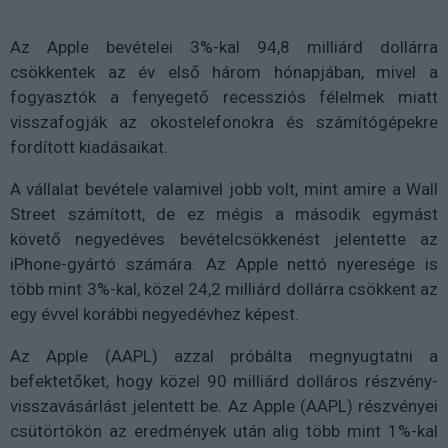
Az Apple bevételei 3%-kal 94,8 milliárd dollárra
csökkentek az év első három hónapjában, mivel a
fogyasztók a fenyegető recessziós félelmek miatt
visszafogják az okostelefonokra és számítógépekre
fordított kiadásaikat.
A vállalat bevétele valamivel jobb volt, mint amire a Wall
Street számított, de ez mégis a második egymást
követő negyedéves bevételcsökkenést jelentette az
iPhone-gyártó számára. Az Apple nettó nyeresége is
több mint 3%-kal, közel 24,2 milliárd dollárra csökkent az
egy évvel korábbi negyedévhez képest.
Az Apple (AAPL) azzal próbálta megnyugtatni a
befektetőket, hogy közel 90 milliárd dolláros részvény-
visszavásárlást jelentett be. Az Apple (AAPL) részvényei
csütörtökön az eredmények után alig több mint 1%-kal