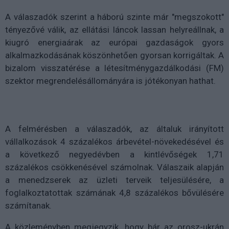
A válaszadók szerint a háború szinte már "megszokott"
tényezővé válik, az ellátási láncok lassan helyreállnak, a
kiugró energiaárak az európai gazdaságok gyors
alkalmazkodásának köszönhetően gyorsan korrigáltak. A
bizalom visszatérése a létesítménygazdálkodási (FM)
szektor megrendelésállományára is jótékonyan hathat.
A felmérésben a válaszadók, az általuk irányított
vállalkozások 4 százalékos árbevétel-növekedésével és
a következő negyedévben a kintlévőségek 1,71
százalékos csökkenésével számolnak. Válaszaik alapján
a menedzserek az üzleti terveik teljesülésére, a
foglalkoztatottak számának 4,8 százalékos bővülésére
számítanak.
A közleményben megjegyzik, hogy bár az orosz-ukrán