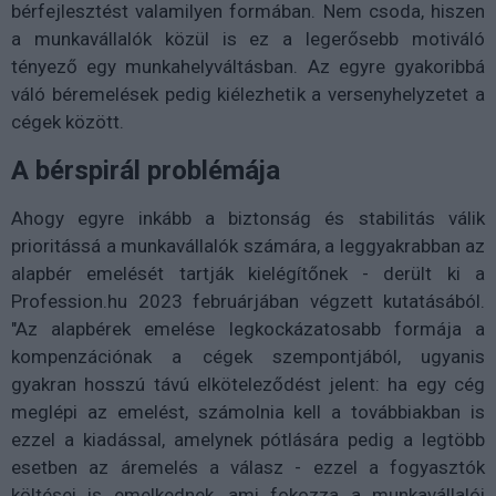
bérfejlesztést valamilyen formában. Nem csoda, hiszen
a munkavállalók közül is ez a legerősebb motiváló
tényező egy munkahelyváltásban. Az egyre gyakoribbá
váló béremelések pedig kiélezhetik a versenyhelyzetet a
cégek között.
A bérspirál problémája
Ahogy egyre inkább a biztonság és stabilitás válik
prioritássá a munkavállalók számára, a leggyakrabban az
alapbér emelését tartják kielégítőnek - derült ki a
Profession.hu 2023 februárjában végzett kutatásából.
"Az alapbérek emelése legkockázatosabb formája a
kompenzációnak a cégek szempontjából, ugyanis
gyakran hosszú távú elköteleződést jelent: ha egy cég
meglépi az emelést, számolnia kell a továbbiakban is
ezzel a kiadással, amelynek pótlására pedig a legtöbb
esetben az áremelés a válasz - ezzel a fogyasztók
költései is emelkednek, ami fokozza a munkavállalói