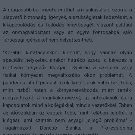
A magasabb bér megteremtheti a munkavállaló számára
alapvető biztonsági igények, a szükségletek fedezését, a
kikapcsolódás és fejlődés lehetőségét, viszont például
az önmegvalósítást vagy az egyre fontosabbá váló
társasági igényeket nem helyettesítheti.
"Korábbi kutatásainkból kiderült, hogy vannak olyan
speciális helyzetek, amikor hátrébb szorul a bérezés a
motiváló tényezők listáján. Gyakran a szellemi vagy
fizikai környezet megváltozása okoz problémát. A
pandémia alatt például azok közül, akik váltottak, több,
mint tízből hatan a környezetváltozás miatt tették:
megváltozott a munkakörnyezet, az interakciók és a
kapcsolatok mind a kollégákkal, mind a vezetőkkel. Ebben
az időszakban az esetek több, mint felében jelölték a
kiégést, ami szintén nem anyagi jellegű probléma" -
fogalmazott Dencső Blanka, a Profession.hu