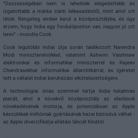
"Összességében nem is lehetnék elégedettebb és
izgatottabb a márka iránti lelkesedéstől, mint amit ott
látok. Rengeteg ember kerül a középosztályba, és úgy
érzem, hogy India egy fordulóponton van, nagyon jó ott
lenni" - mondta Cook.
Cook legutóbbi indiai útja során találkozott Narendra
Modi miniszterelnökkel, valamint Ashwini Vaishnaw
elektronikai és informatikai miniszterrel és Rajeev
Chandrasekhar informatikai államtitkárral, és ígéretet
tett a vállalat indiai beruházási elkötelezettségére.
A technológiai óriás szemmel tartja India hatalmas
piacát, ahol a növekvő középosztály az eladások
növekedésének motorja, és potenciálisan az Apple
készülékek millióinak gyártásának hazai bázisává válhat -
az Apple diverzifikálja ellátási láncát Kínától.