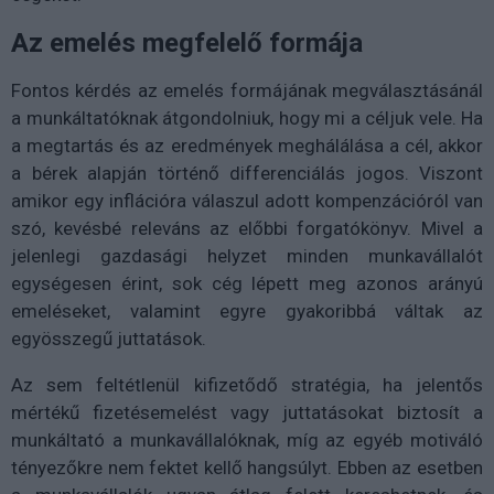
Az emelés megfelelő formája
Fontos kérdés az emelés formájának megválasztásánál
a munkáltatóknak átgondolniuk, hogy mi a céljuk vele. Ha
a megtartás és az eredmények meghálálása a cél, akkor
a bérek alapján történő differenciálás jogos. Viszont
amikor egy inflációra válaszul adott kompenzációról van
szó, kevésbé releváns az előbbi forgatókönyv. Mivel a
jelenlegi gazdasági helyzet minden munkavállalót
egységesen érint, sok cég lépett meg azonos arányú
emeléseket, valamint egyre gyakoribbá váltak az
egyösszegű juttatások.
Az sem feltétlenül kifizetődő stratégia, ha jelentős
mértékű fizetésemelést vagy juttatásokat biztosít a
munkáltató a munkavállalóknak, míg az egyéb motiváló
tényezőkre nem fektet kellő hangsúlyt. Ebben az esetben