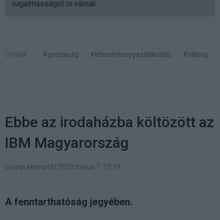
rugalmasságot is várnak.
Címkék:
#gazdaság
#létesítménygazdálkodás
#válság
Ebbe az irodaházba költözött az
IBM Magyarország
Computerworld
|
2023 május 7. 12:19
A fenntarthatóság jegyében.