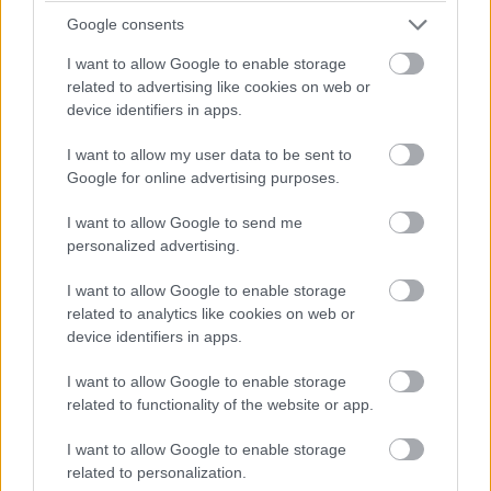
Propaganda és szabályozás
Google consents
Sérülékenyebb platform lesz az Adobe és az Apple,
I want to allow Google to enable storage
mint a Microsoft.
Tavaly első ízben fordult elő, hogy a
related to advertising like cookies on web or
Zero-Day Initiative (ZDI) kezdeményezés jóvoltából több
device identifiers in apps.
Adobe termékben felfedezett nulladik napi
sérülékenység vált ismertté (135 darab), mint ahányat a
I want to allow my user data to be sent to
Google for online advertising purposes.
Microsoft szoftvereiben találtak (75-öt). Nem zárt jó
évet ebben az értelemben az Apple sem, 2016-ban a
I want to allow Google to send me
platform 50 sérülékenységéről hullott le a lepel, kétszer
personalized advertising.
annyiról, mint az azt megelőző évben.
I want to allow Google to enable storage
Közrejátszott ebben, hogy az utóbbi években sok
related to analytics like cookies on web or
felhasználó választott más platformon futó
device identifiers in apps.
mobileszközt Windows-alapú PC helyett, de eközben a
I want to allow Google to enable storage
Microsoft is nagyot lépett előre a sérülékenységek
related to functionality of the website or app.
kezelése és általában az IT-biztonság terén. A helyzet
idén sem változik, ezért a Trend Micro azt tanácsolja a
I want to allow Google to enable storage
felhasználóknak, védjék eszközeiket olyan biztonsági
related to personalization.