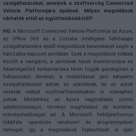
szolgáltatásokat, amelyek a szoftvercég Connected
Vehicle Platformjára épülnek. Milyen megoldások
várhatók ettől az együttműködéstől?
HG:
A Microsoft Connected Vehicle Platformja az Azure,
az Office 365 és a Cortana intelligens felhőalapú
szolgáltatásokra épülő megoldások bevezetését segíti a
hálózatba kapcsolt autókban. Ezek a megoldások többek
között a navigáció, a járművek távoli monitorozása és
hibamegelőző karbantartása terén fogják gazdagítani a
felhasználói élményt, a mobilitással járó kényelmi
szolgáltatásokat adnak az utazóknak, és az autók
vezeték nélküli szoftverfrissítésében is szerephez
jutnak. Mindehhez az Azure nagyvállalati szintű
adatbiztonságot, törvényi megfelelést és korlátlan
méretezhetőséget ad. A Microsoft felhőplatformja
többféle operációs rendszert és programnyelvet
támogat, így a megoldások fejlesztését is igen