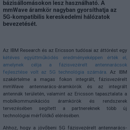
bázisállomásokon lesz használható. A
mmWave áramkör nagyban gyorsíthatja az
5G-kompatibilis kereskedelmi hálózatok
bevezetését.
Az IBM Research és az Ericsson tudósai az áttörést egy
kétéves együttműködés eredményeképpen érték el,
amelynek célja a fázisvezérelt antennarácsok
fejlesztése volt az 5G technológia számára
. Az IBM
szakértelme a magas fokon integrált, fázisvezérelt
mmWave antennarács-áramkörök és az integrált
antennák területén, valamint az Ericsson tapasztalata a
mobilkommunikációs áramkörök és rendszerek
tervezésében segített a partnereknek több új
technológiai mérföldkő elérésében.
Ahhoz, hogy a jövőbeni 5G fázisvezérelt antennarács-