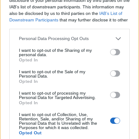
disclosure of your personal information by third parties on the
kiszemelt szervezet a pénzügyi tranzakciókat
IAB’s list of downstream participants. This information may
feldolgozza.
also be disclosed by us to third parties on the
IAB’s List of
Downstream Participants
that may further disclose it to other
Jövedelmezőségénél fogva a módszert idén a támadók
third parties.
más területeken is kipróbálhatják, például belenyúlhatnak
Please note that this website/app uses one or more Google
Personal Data Processing Opt Outs
a vállalati beszerzéseket és kifizetéseket kezelő
services and may gather and store information including but
rendszerekbe az utalások átirányításához vagy akár a
not limited to your visit or usage behaviour. You may click to
I want to opt-out of the Sharing of my
personal data.
logisztikai rendszerekbe, hogy értékes árucikk-
grant or deny consent to Google and its third-party tags to
Opted In
szállítmányokat térítsenek el.
use your data for below specified purposes in below Google
consent section.
I want to opt-out of the Sale of my
Minthogy a vállalatok az eszközök védelmére
Personal Data.
Opted In
összpontosítanak, nehezebben észlelik, ha folyamataikat
éri támadás. Az alkalmazás-felügyelet, a hozzáférés-
I want to opt-out of processing my
Personal Data for Targeted Advertising.
kezelés és a végpontvédelem technológiái egyaránt
Opted In
hasznosak lehetnek a BPC-támadások kivédésében, de a
házirend szabályainak szigorítására és az alkalmazottak
I want to opt-out of Collection, Use,
Retention, Sale, and/or Sharing of my
oktatására, az emberi manipuláció módszereinek
Personal Data that Is Unrelated with the
Purposes for which it was collected.
ismertetésére is gondot kell fordítaniuk.
Opted Out