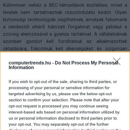
Különösen nehéz a BEC-támadások észlelése, mivel a
levelek nem tartalmaznak rosszindulatú kódot. Olyan
biztonsági technológiák segíthetnek, amelyek felismerik
a rendestől eltérő hálózati forgalmat vagy például a
szöveg elemzésével a gyanús tartalmat. A vállalatoknak
azonban gondot kell fordítaniuk az alkalmazottak
oktatására, fokozniuk kell éberségüket és szigorúan
szabályozniuk a rendkívüli vagy bizonyos összeghatáron
felüli átutalásokra vonatkozó, többlépcsős jóváhagyási
computertrends.hu -
Do Not Process My Personal
Information
folyamataikat.
If you wish to opt-out of the sale, sharing to third parties, or
A pénzügyi szektort célzó kiberbűnözők egyre
processing of your personal or sensitive information for
gyakrabban indítanak az üzleti folyamatok aláásására
targeted advertising by us, please use the below opt-out
épülő (Business Process Compromise) támadást.
section to confirm your selection. Please note that after your
Mint azt a Bangladesi Bank esete mutatja, a
opt-out request is processed you may continue seeing
kiberbűnözők egyetlen BPC-típusú támadással akár 81
interest-based ads based on personal information utilized by
us or personal information disclosed to third parties prior to
millió dollárt kaszálhatnak. Ehhez azonban alaposan
your opt-out. You may separately opt-out of the further
ismerniük kell a folyamatokat, amelyek mentén a