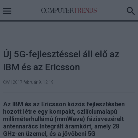
Új 5G-fejlesztéssel áll elő az
IBM és az Ericsson
CW
|
2017 február 9. 12:19
Az IBM és az Ericsson közös fejlesztésben
hozott létre egy kompakt, szilíciumalapú
milliméterhullámú (mmWave) fázisvezérelt
antennarács integrált áramkört, amely 28
GHz-en üzemel, és a jövőbeni 5G