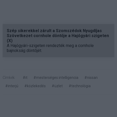
Szép sikerekkel zárult a Szomszédok Nyugdíjas
Szövetkezet cornhole döntője a Hajógyári szigeten
(X)
A Hajógyári-szigeten rendezték meg a cornhole
bajnokság döntőjét.
Címkék:
#it
#mesterséges intelligencia
#nissan
#interjú
#közlekedés
#üzlet
#technológia