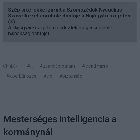
Szép sikerekkel zárult a Szomszédok Nyugdíjas
Szövetkezet cornhole döntője a Hajógyári szigeten
(X)
A Hajógyári-szigeten rendezték meg a cornhole
bajnokság döntőjét.
Címkék:
#it
#zsarolóprogram
#trend micro
#kiberbűnözés
#cio
#biztonság
Mesterséges intelligencia a
kormánynál