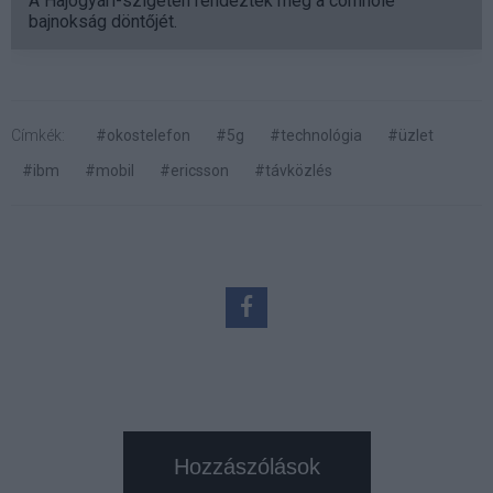
A Hajógyári-szigeten rendezték meg a cornhole
bajnokság döntőjét.
Címkék:
#okostelefon
#5g
#technológia
#üzlet
#ibm
#mobil
#ericsson
#távközlés
Hozzászólások