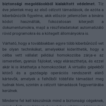
biztonsági megoldásokból kialakított védelmet.
Tíz
éve jelentek meg az első célzott támadások, de azóta a
kiberbűnözők figyelme, akik először jellemzően a bináris
kódot használták, fokozatosan kiterjedt a
dokumentumokra, majd a részfeladatokat automatizáló
rövid programokra és a kötegelt állományokra is.
Várható, hogy a továbbiakban egyre több kiberbűnöző vet
be olyan technikákat, amelyekkel kideríthetik, hogy a
célba vett vállalat például homokozóba zárja-e az
ismeretlen, gyanús fájlokat, vagy eláraszthatja, és ezzel
akár ki is iktathatja a homokozókat. A virtuális gépekből
kitörő és a gazdagép operációs rendszerét elérő
kártevők, amelyek a felhőből többféle támadást meg
tudnak hívni, szintén a célzott támadások fegyvertárába
kerülnek.
Minderre fel kell készülniük mind a biztonsági cégeknek,