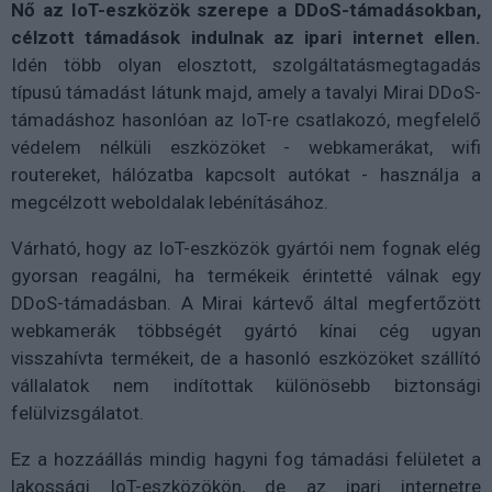
Nő az IoT-eszközök szerepe a DDoS-támadásokban,
célzott támadások indulnak az ipari internet ellen.
Idén több olyan elosztott, szolgáltatásmegtagadás
típusú támadást látunk majd, amely a tavalyi Mirai DDoS-
támadáshoz hasonlóan az IoT-re csatlakozó, megfelelő
védelem nélküli eszközöket - webkamerákat, wifi
routereket, hálózatba kapcsolt autókat - használja a
megcélzott weboldalak lebénításához.
Várható, hogy az IoT-eszközök gyártói nem fognak elég
gyorsan reagálni, ha termékeik érintetté válnak egy
DDoS-támadásban. A Mirai kártevő által megfertőzött
webkamerák többségét gyártó kínai cég ugyan
visszahívta termékeit, de a hasonló eszközöket szállító
vállalatok nem indítottak különösebb biztonsági
felülvizsgálatot.
Ez a hozzáállás mindig hagyni fog támadási felületet a
lakossági IoT-eszközökön, de az ipari internetre