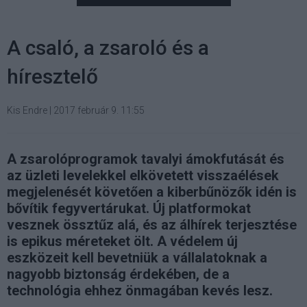
A csaló, a zsaroló és a
híresztelő
Kis Endre
|
2017 február 9. 11:55
A zsarolóprogramok tavalyi ámokfutását és
az üzleti levelekkel elkövetett visszaélések
megjelenését követően a kiberbűnözők idén is
bővítik fegyvertárukat. Új platformokat
vesznek össztűz alá, és az álhírek terjesztése
is epikus méreteket ölt. A védelem új
eszközeit kell bevetniük a vállalatoknak a
nagyobb biztonság érdekében, de a
technológia ehhez önmagában kevés lesz.