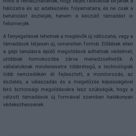
mind a felhasználóknak, hogy teljes rálátással bírjanak a
hálózatra és az adatkezelés folyamataira, és ne csak a
behatolást észleljék, hanem a készülő támadást is
felismerjék.
A fenyegetések lehetnek a meglévők új változatai, vagy a
támadások teljesen új, ismeretlen formái. Előbbiek ellen
a gépi tanulásra épülő megoldások adhatnak védelmet,
utóbbiak homokozóba zárva menedzselhetők. A
vállalatoknak mindenesetre többrétegű, a technológiák
több nemzedékén át fejlesztett, a monitorozás, az
észlelés, a válaszadás és a megelőzés képességével
bíró biztonsági megoldásokra lesz szükségük, hogy a
célzott támadások új formáival szemben hatékonyan
védekezhessenek.