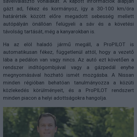
sávelválasztó vonalakat. A kapott információk alapján
gázt ad, fékez és kormányoz, így a 30-100 km/óra
határérték között előre megadott sebesség mellett
autópályán önállóan felügyeli a sáv és a követési
távolság tartását, még a kanyarokban is.
Ha az elöl haladó jármű megáll, a ProPILOT is
automatikusan fékez, függetlenül attól, hogy a vezető
lába a pedálon van vagy nincs. Az autó ezt követően a
rendszer indítógombjával vagy a gázpedál enyhe
megnyomásával hozható ismét mozgásba. A Nissan
minden régióban behatóan tanulmányozza a közúti
közlekedés körülményeit, és a ProPILOT rendszert
minden piacon a helyi adottságokra hangolja.