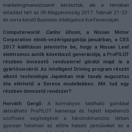
marketingmenedzserét kérdeztük, aki e témában
előadást tart az IIR Magyarország 2017. február 21-22-
én sorra kerülő Business Intelligence Konferenciáján.
Computerworld:
Carlos Ghosn,
a Nissan Motor
Corporation elnök-vezérigazgatója januárban, a CES
2017 kiállításon jelentette be, hogy a Nissan Leaf
elektromos autók következő generációja, a ProPILOT
részben önvezető rendszerrel gördül majd le a
gyártósorokról. Az Intelligent Driving program részét
alkotó technológia Japánban már tavaly augusztus
óta elérhető a Serena modellekben. Mit tud egy
részben önvezető rendszer?
Horváth Gergő:
A kormányon található gombbal
aktiválható ProPILOT kamerája és fejlett képelemző
szoftvere segítségével a háromdimenziós térben
gyorsan felismeri az előtte haladó járműveket és a