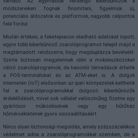
várható. Az egymással versengő kiberbűnözők a
módszereiken fognak finomítani, figyelmük új,
potenciális áldozatok és platformok, nagyobb célpontok
felé fordul.
Miután értékes, a feketepiacon eladható adatokat lopott,
egyre több kiberbűnöző zsarolóprogramot telepít majd a
megtámadott rendszerre, hogy megduplázza bevételét.
Szinte biztosan megjelennek idén a mobileszközöket
célzó zsarolóprogramok, de hasonló támadások érhetik
a POS-terminálokat és az ATM-eket is. A dolgok
internetén (IoT) elsősorban az ipari környezetek kelthetik
fel a zsarolóprogramokkal dolgozó kiberbűnözők
érdeklődését, mivel sok vállalat valószínűleg fizetne egy
gyártósor működésének vagy egy hűtőház
hőmérsékletének gyors visszaállításáért.
Nincs olyan biztonsági megoldás, amely százszázalékos
védelmet adna a zsarolóprogramokkal szemben, de a