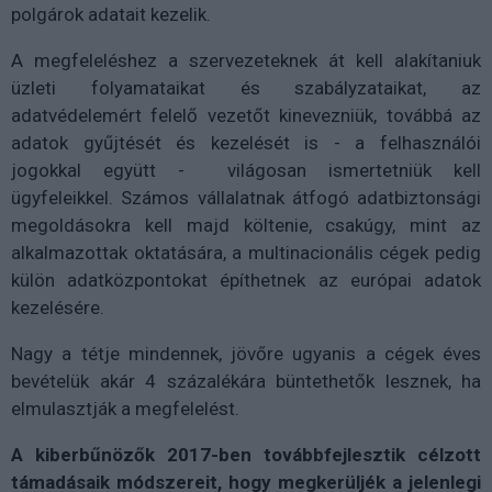
polgárok adatait kezelik.
A megfeleléshez a szervezeteknek át kell alakítaniuk
üzleti folyamataikat és szabályzataikat, az
adatvédelemért felelő vezetőt kinevezniük, továbbá az
adatok gyűjtését és kezelését is - a felhasználói
jogokkal együtt - világosan ismertetniük kell
ügyfeleikkel. Számos vállalatnak átfogó adatbiztonsági
megoldásokra kell majd költenie, csakúgy, mint az
alkalmazottak oktatására, a multinacionális cégek pedig
külön adatközpontokat építhetnek az európai adatok
kezelésére.
Nagy a tétje mindennek, jövőre ugyanis a cégek éves
bevételük akár 4 százalékára büntethetők lesznek, ha
elmulasztják a megfelelést.
A kiberbűnözők 2017-ben továbbfejlesztik célzott
támadásaik módszereit, hogy megkerüljék a jelenlegi