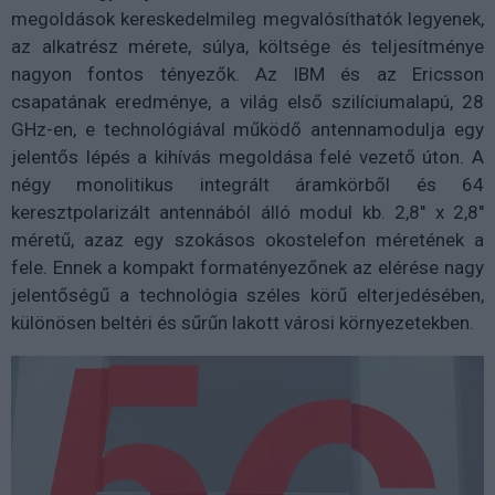
megoldások kereskedelmileg megvalósíthatók legyenek,
az alkatrész mérete, súlya, költsége és teljesítménye
nagyon fontos tényezők. Az IBM és az Ericsson
csapatának eredménye, a világ első szilíciumalapú, 28
GHz-en, e technológiával működő antennamodulja egy
jelentős lépés a kihívás megoldása felé vezető úton. A
négy monolitikus integrált áramkörből és 64
keresztpolarizált antennából álló modul kb. 2,8" x 2,8"
méretű, azaz egy szokásos okostelefon méretének a
fele. Ennek a kompakt formatényezőnek az elérése nagy
jelentőségű a technológia széles körű elterjedésében,
különösen beltéri és sűrűn lakott városi környezetekben.