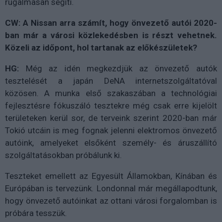
rugalmasan segíti.
CW:
A Nissan arra számít, hogy önvezető autói 2020-
ban már a városi közlekedésben is részt vehetnek.
Közeli az időpont, hol tartanak az előkészületek?
HG:
Még az idén megkezdjük az önvezető autók
tesztelését a japán DeNA internetszolgáltatóval
közösen. A munka első szakaszában a technológiai
fejlesztésre fókuszáló tesztekre még csak erre kijelölt
területeken kerül sor, de terveink szerint 2020-ban már
Tokió utcáin is meg fognak jelenni elektromos önvezető
autóink, amelyeket elsőként személy- és áruszállító
szolgáltatásokban próbálunk ki.
Teszteket emellett az Egyesült Államokban, Kínában és
Európában is tervezünk. Londonnal már megállapodtunk,
hogy önvezető autóinkat az ottani városi forgalomban is
próbára tesszük.