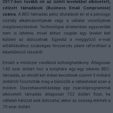
2017-ben tovább nő az üzleti levelekkel elkövetett,
célzott támadások (Business Email Compromise)
száma.
A BEC-támadás pénz átutalását éri el a pénzügyi
osztály alkalmazottjának vagy a vállalat vezetőjének
megtévesztésével. Technológiai értelemben egyszerűbb
nem is lehetne, mivel ehhez csupán egy levelet kell
küldeni az áldozatnak. Egyedül a meggyőző e-mail
előállításához szükséges hírszerzés jelent ráfordítást a
kiberbűnöző részéről.
Emiatt a módszer rendkívül költséghatékony. Átlagosan
140 ezer dollárt hoz a konyhára egy-egy sikeres BEC-
támadás, az elmúlt két évben becslések szerint 3 milliárd
dollártól fosztották meg a bűnözők a vállalatokat ezen a
módon. Összehasonlításképp egy zsarolóprogrammal
elkövetett támadás átlagosan 722 dollárt fizet, ha
vállalati hálózat esik áldozatul, akkor az összeg elérheti a
70 ezer dollárt.