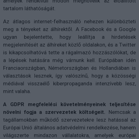
amelyek rendkívüli módon megnövelik az előállított
tartalom láthatóságát.
Az átlagos internet-felhasználó nehezen különbözteti
meg a tényeket az álhírektől. A Facebook és a Google
ugyan bejelentette, hogy leállítja a hirdetések
megjelenítését az álhíreket közlő oldalakon, és a Twitter
is kikapcsolhatóvá tette a rágalmazó hozzászólókat, de
a lépések hatására még várnunk kell. Európában idén
Franciaországban, Németországban és Hollandiában is
választások lesznek, így valószínű, hogy a közösségi
médiával visszaélő kiberpropaganda intenzívebb lesz,
mint valaha.
A GDPR megfelelési követelményeinek teljesítése
növelni fogja a szervezetek költségeit.
Nemcsak a
tagállamokban működő szervezetekre lesz hatással az
Európai Unió általános adatvédelmi rendelkezése, hanem
világszerte mindazon vállalatokra, amelyek európai