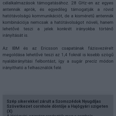
célalkalmazások támogatásához. 28 GHz-en az egyes
antennák aprók, és egyedileg támogatják a rövid
hatótávolságú kommunikációt, de a kisméretű antennák
kombinációja nemcsak a hatótávolságot növeli, hanem
lehetővé teszi a jelek konkrét irányokba történő
irányítását is.
Az IBM és az Ericsson csapatának fázisvezérelt
megoldása lehetővé teszi az 1,4 foknál is kisebb szögű
nyalábirányítási felbontást, így a sugár precíz módon
irányítható a felhasználók felé.
Szép sikerekkel zárult a Szomszédok Nyugdíjas
Szövetkezet cornhole döntője a Hajógyári szigeten
(X)