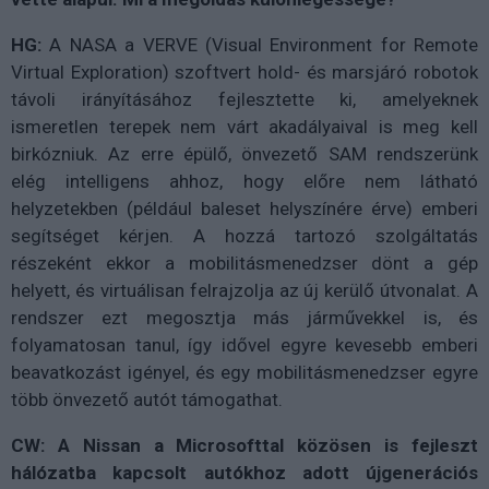
HG:
A NASA a VERVE (Visual Environment for Remote
Virtual Exploration) szoftvert hold- és marsjáró robotok
távoli irányításához fejlesztette ki, amelyeknek
ismeretlen terepek nem várt akadályaival is meg kell
birkózniuk. Az erre épülő, önvezető SAM rendszerünk
elég intelligens ahhoz, hogy előre nem látható
helyzetekben (például baleset helyszínére érve) emberi
segítséget kérjen. A hozzá tartozó szolgáltatás
részeként ekkor a mobilitásmenedzser dönt a gép
helyett, és virtuálisan felrajzolja az új kerülő útvonalat. A
rendszer ezt megosztja más járművekkel is, és
folyamatosan tanul, így idővel egyre kevesebb emberi
beavatkozást igényel, és egy mobilitásmenedzser egyre
több önvezető autót támogathat.
CW:
A Nissan a Microsofttal közösen is fejleszt
hálózatba kapcsolt autókhoz adott újgenerációs