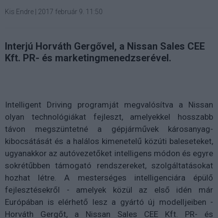
Kis Endre
|
2017 február 9. 11:50
Interjú Horváth Gergővel, a Nissan Sales CEE
Kft. PR- és marketingmenedzserével.
Intelligent Driving programját megvalósítva a Nissan
olyan technológiákat fejleszt, amelyekkel hosszabb
távon megszüntetné a gépjárművek károsanyag-
kibocsátását és a halálos kimenetelű közúti baleseteket,
ugyanakkor az autóvezetőket intelligens módon és egyre
sokrétűbben támogató rendszereket, szolgáltatásokat
hozhat létre. A mesterséges intelligenciára épülő
fejlesztésekről - amelyek közül az első idén már
Európában is elérhető lesz a gyártó új modelljeiben -
Horváth Gergőt, a Nissan Sales CEE Kft. PR- és