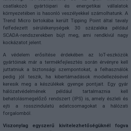
csatlakozó gyártóipari és energetikai vállalatok
környezetében is hasonló veszélyekkel számolhatunk. A
Trend Micro birtokába került Tipping Point által tavaly
felfedezett sérülékenységek 30 százaléka például
SCADA-rendszerekben bújt meg, ami rendkívül nagy
kockázatot jelent.
A védelem erősítése érdekében az IoT-eszközök
gyártóinak már a termékfejlesztés során érvényre kell
juttatniuk a biztonsági szempontokat, a felhasználók
pedig jól teszik, ha kibertámadások modellezésével
keresik meg a készülékek gyenge pontjait. Egy gyár
hálózatvédelmének például tartalmaznia kell
behatolásmegelőző rendszert (IPS) is, amely észleli és
ejti a rosszindulatú adatcsomagokat a hálózati
forgalomból.
Viszonylag egyszerű kivitelezhetőségüknél fogva