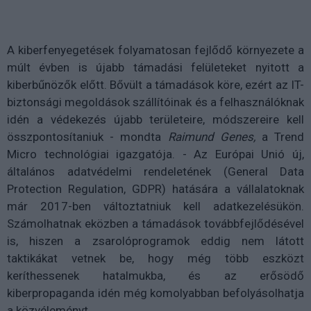
A kiberfenyegetések folyamatosan fejlődő környezete a
múlt évben is újabb támadási felületeket nyitott a
kiberbűnözők előtt. Bővült a támadások köre, ezért az IT-
biztonsági megoldások szállítóinak és a felhasználóknak
idén a védekezés újabb területeire, módszereire kell
összpontosítaniuk - mondta
Raimund Genes,
a Trend
Micro technológiai igazgatója. - Az Európai Unió új,
általános adatvédelmi rendeletének (General Data
Protection Regulation, GDPR) hatására a vállalatoknak
már 2017-ben változtatniuk kell adatkezelésükön.
Számolhatnak eközben a támadások továbbfejlődésével
is, hiszen a zsarolóprogramok eddig nem látott
taktikákat vetnek be, hogy még több eszközt
keríthessenek hatalmukba, és az erősödő
kiberpropaganda idén még komolyabban befolyásolhatja
a közvéleményt.