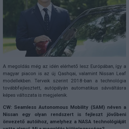
A megoldás még az idén elérhető lesz Európában, így a
magyar piacon is az új Qashqai, valamint Nissan Leaf
modellekben. Terveik szerint 2018-ban a technológia
továbbfejlesztett, autópályán automatikus sávváltásra
képes változata is megjelenik.
CW:
Seamless Autonomous Mobility (SAM) néven a
Nissan egy olyan rendszert is fejleszt jövőbeni
önvezető autóihoz, amelyhez a NASA technológiáját
vette alapul. Mi a megoldás különlegessége?