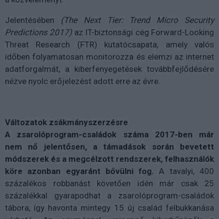
Jelentésében
(The Next Tier: Trend Micro Security
Predictions 2017)
az IT-biztonsági cég Forward-Looking
Threat Research (FTR) kutatócsapata, amely valós
időben folyamatosan monitorozza és elemzi az internet
adatforgalmát, a kiberfenyegetések továbbfejlődésére
nézve nyolc erőjelezést adott erre az évre.
Változatok zsákmányszerzésre
A zsarolóprogram-családok száma 2017-ben már
nem nő jelentősen, a támadások során bevetett
módszerek és a megcélzott rendszerek, felhasználók
köre azonban egyaránt bővülni fog.
A tavalyi, 400
százalékos robbanást követően idén már csak 25
százalékkal gyarapodhat a zsarolóprogram-családok
tábora, így havonta mintegy 15 új család felbukkanása