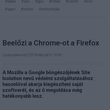
#lapka
#cpu
#gpu
#nokia
#xiaomi
#vivo
#oppo
#meizu
#technológia
Beelőzi a Chrome-ot a Firefox
Computerworld
|
2019 február 9. 10:00
A Mozilla a Google böngészőjének Site
Isolation nevű védelmi szolgáltatásához
hasonlóval akarja kiegészíteni saját
szoftverét, és az ő megoldása még
hatékonyabb lesz.