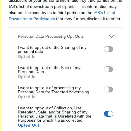
disclosure of your personal information by third parties on the
IAB’s list of downstream participants. This information may
also be disclosed by us to third parties on the
IAB’s List of
Downstream Participants
that may further disclose it to other
third parties.
Please note that this website/app uses one or more Google
Personal Data Processing Opt Outs
Az Apple állítólag megoldást talált a németországi jogi
services and may gather and store information including but
problémák megoldására: a cég átalakított iPhone 7 és
not limited to your visit or usage behaviour. You may click to
I want to opt-out of the Sharing of my
personal data.
iPhone 8 modelleket bocsát ki, amelyek segítségével
grant or deny consent to Google and its third-party tags to
Opted In
megkerülheti az árusítási tilalmat.
use your data for below specified purposes in below Google
consent section.
I want to opt-out of the Sale of my
A Qualcomm régóta folytat jogi csatározást az Apple
Personal Data.
Opted In
ellen, és Kínában, illetve Németországban sikerült is
betiltatnia bizonyos iPhone generációk forgalmazását.
I want to opt-out of processing my
Personal Data for Targeted Advertising.
Opted In
Kínában az Apple az iOS frissítésével egyszerűen
megoldotta a problémát, Németországban viszont a
I want to opt-out of Collection, Use,
Retention, Sale, and/or Sharing of my
Qualcomm által birtokolt hardverszabványok körül folyt a
Personal Data that Is Unrelated with the
vita, itt tehát már nehezebb dolga volt a tilalom
Purposes for which it was collected.
Opted Out
kicselezésével.