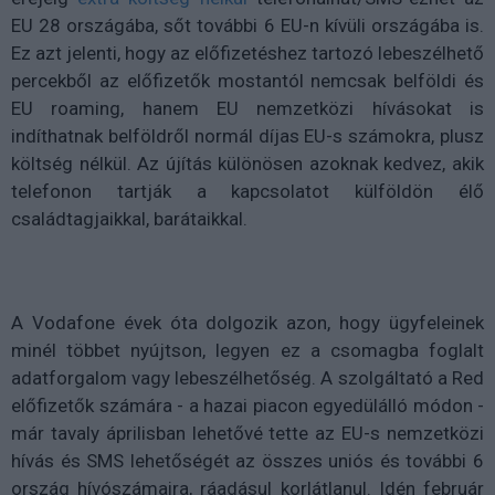
EU 28 országába, sőt további 6 EU-n kívüli országába is.
Ez azt jelenti, hogy az előfizetéshez tartozó lebeszélhető
percekből az előfizetők mostantól nemcsak belföldi és
EU roaming, hanem EU nemzetközi hívásokat is
indíthatnak belföldről normál díjas EU-s számokra, plusz
költség nélkül. Az újítás különösen azoknak kedvez, akik
telefonon tartják a kapcsolatot külföldön élő
családtagjaikkal, barátaikkal.
A Vodafone évek óta dolgozik azon, hogy ügyfeleinek
minél többet nyújtson, legyen ez a csomagba foglalt
adatforgalom vagy lebeszélhetőség. A szolgáltató a Red
előfizetők számára - a hazai piacon egyedülálló módon -
már tavaly áprilisban lehetővé tette az EU-s nemzetközi
hívás és SMS lehetőségét az összes uniós és további 6
ország hívószámaira, ráadásul korlátlanul. Idén február