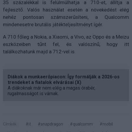
35 százalékkal is felülmúlhatja a 710-et, állítja a
fejlesztő. Valós használat esetén a növekedést elég
nehéz pontosan számszerűsíteni, a Qualcomm
mindenesetre brutális játékteljesítményt ígér.
A 710 főleg a Nokia, a Xiaomi, a Vivo, az Oppo és a Meizu
eszközeiben tűnt fel, és valószínű, hogy itt
találkozhatunk majd a 712-vel is.
Diákok a munkaerőpiacon: Így formálják a 2026-os
trendeket a fiatalok elvárásai (X)
A diákoknak már nem elég a magas órabér,
rugalmasságot is várnak.
Címkék:
#it
#snapdragon
#qualcomm
#mobil