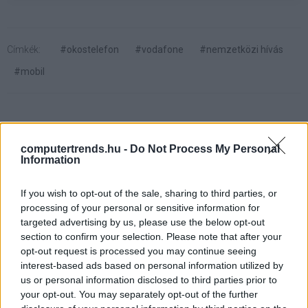
Címkék:
#okostelefon
#vodafone
#nemzetközi hívás
#mobil
computertrends.hu -
Do Not Process My Personal
Information
Így cselezi ki az Apple az
iPhone-ok árusítási tilalmát
If you wish to opt-out of the sale, sharing to third parties, or
processing of your personal or sensitive information for
targeted advertising by us, please use the below opt-out
Computerworld
|
2019 február 11. 08:00
section to confirm your selection. Please note that after your
opt-out request is processed you may continue seeing
interest-based ads based on personal information utilized by
Németországban frissített iPhone 7 és iPhone
us or personal information disclosed to third parties prior to
8 modelleket dob piacra az almás cég.
your opt-out. You may separately opt-out of the further