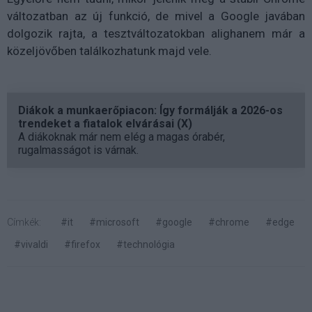
változatban az új funkció, de mivel a Google javában
dolgozik rajta, a tesztváltozatokban alighanem már a
közeljövőben találkozhatunk majd vele.
Diákok a munkaerőpiacon: Így formálják a 2026-os
trendeket a fiatalok elvárásai (X)
A diákoknak már nem elég a magas órabér,
rugalmasságot is várnak.
Címkék:
#it
#microsoft
#google
#chrome
#edge
#vivaldi
#firefox
#technológia