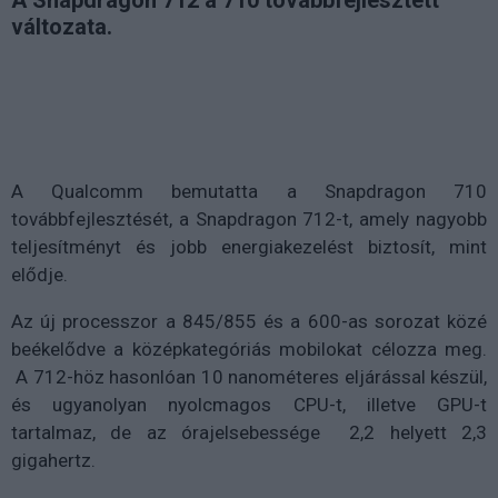
változata.
A Qualcomm bemutatta a Snapdragon 710
továbbfejlesztését, a Snapdragon 712-t, amely nagyobb
teljesítményt és jobb energiakezelést biztosít, mint
elődje.
Az új processzor a 845/855 és a 600-as sorozat közé
beékelődve a középkategóriás mobilokat célozza meg.
A 712-höz hasonlóan 10 nanométeres eljárással készül,
és ugyanolyan nyolcmagos CPU-t, illetve GPU-t
tartalmaz, de az órajelsebessége 2,2 helyett 2,3
gigahertz.