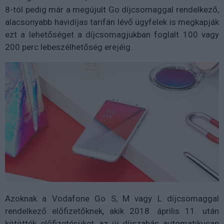
8-tól pedig már a megújult Go díjcsomaggal rendelkező,
alacsonyabb havidíjas tarifán lévő ügyfelek is megkapják
ezt a lehetőséget a díjcsomagjukban foglalt 100 vagy
200 perc lebeszélhetőség erejéig.
Azoknak a Vodafone Go S, M vagy L díjcsomaggal
rendelkező előfizetőknek, akik 2018. április 11. után
kötötték előfizetésüket, az új díjszabás automatikusan