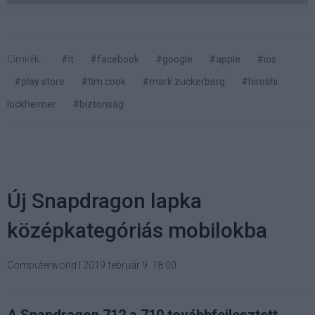
Címkék:
#it
#facebook
#google
#apple
#ios
#play store
#tim cook
#mark zuckerberg
#hiroshi
lockheimer
#biztonság
Új Snapdragon lapka
középkategóriás mobilokba
Computerworld
|
2019 február 9. 18:00
A Snapdragon 712 a 710 továbbfejlesztett