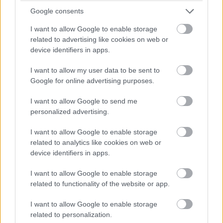
Google consents
I want to allow Google to enable storage
related to advertising like cookies on web or
device identifiers in apps.
I want to allow my user data to be sent to
Google for online advertising purposes.
I want to allow Google to send me
personalized advertising.
I want to allow Google to enable storage
related to analytics like cookies on web or
device identifiers in apps.
Végül is két iPhone frissítés formájában találta meg a
I want to allow Google to enable storage
megoldást: az MN482ZD/A modellszámú egység egy
related to functionality of the website or app.
fekete iPhone 7 Plus 128 gigabájt tárolóval, a
MQ6K2ZD/A egy iPhone 8 64 gigabájt tárolóval.
I want to allow Google to enable storage
related to personalization.