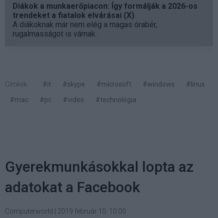
Diákok a munkaerőpiacon: Így formálják a 2026-os
trendeket a fiatalok elvárásai (X)
A diákoknak már nem elég a magas órabér,
rugalmasságot is várnak.
Címkék:
#it
#skype
#microsoft
#windows
#linux
#mac
#pc
#video
#technológia
Gyerekmunkásokkal lopta az
adatokat a Facebook
Computerworld
|
2019 február 10. 10:00