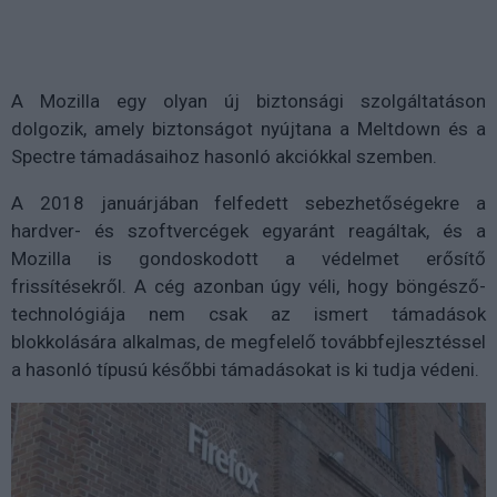
A Mozilla egy olyan új biztonsági szolgáltatáson
dolgozik, amely biztonságot nyújtana a Meltdown és a
Spectre támadásaihoz hasonló akciókkal szemben.
A 2018 januárjában felfedett sebezhetőségekre a
hardver- és szoftvercégek egyaránt reagáltak, és a
Mozilla is gondoskodott a védelmet erősítő
frissítésekről. A cég azonban úgy véli, hogy böngésző-
technológiája nem csak az ismert támadások
blokkolására alkalmas, de megfelelő továbbfejlesztéssel
a hasonló típusú későbbi támadásokat is ki tudja védeni.