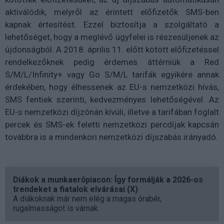
aktiválódik, melyről az érintett előfizetők SMS-ben
kapnak értesítést. Ezzel biztosítja a szolgáltató a
lehetőséget, hogy a meglévő ügyfelei is részesüljenek az
újdonságból. A 2018. április 11. előtt kötött előfizetéssel
rendelkezőknek pedig érdemes áttérniük a Red
S/M/L/Infinity+ vagy Go S/M/L tarifák egyikére annak
érdekében, hogy élhessenek az EU-s nemzetközi hívás,
SMS fentiek szerinti, kedvezményes lehetőségével. Az
EU-s nemzetközi díjzónán kívüli, illetve a tarifában foglalt
percek és SMS-ek feletti nemzetközi percdíjak kapcsán
továbbra is a mindenkori nemzetközi díjszabás irányadó.
Diákok a munkaerőpiacon: Így formálják a 2026-os
trendeket a fiatalok elvárásai (X)
A diákoknak már nem elég a magas órabér,
rugalmasságot is várnak.