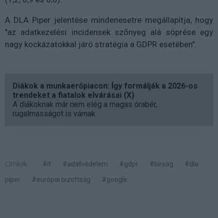
A DLA Piper jelentése mindenesetre megállapítja, hogy
"az adatkezelési incidensek szőnyeg alá söprése egy
nagy kockázatokkal járó stratégia a GDPR esetében".
Diákok a munkaerőpiacon: Így formálják a 2026-os
trendeket a fiatalok elvárásai (X)
A diákoknak már nem elég a magas órabér,
rugalmasságot is várnak.
Címkék:
#it
#adatvédelem
#gdpr
#bírság
#dla
piper
#európai bizottság
#google