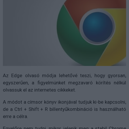
Az Edge olvasó módja lehetővé teszi, hogy gyorsan,
egyszerűen, a figyelmünket megzavaró körítés nélkül
olvassuk el az internetes cikkeket.
A módot a címsor könyv ikonjával tudjuk ki-be kapcsolni,
de a Ctrl + Shift + R billentyűkombináció is használható
erre a célra.
Egyelőre nem tudni, mikor jelenik meg a stabil Chrome