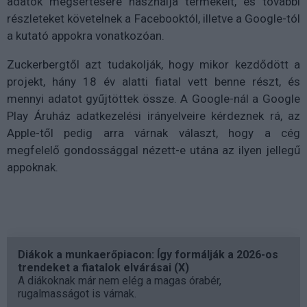
adatok megsértésére használja termékeit, és további
részleteket követelnek a Facebooktól, illetve a Google-tól
a kutató appokra vonatkozóan.
Zuckerbergtől azt tudakolják, hogy mikor kezdődött a
projekt, hány 18 év alatti fiatal vett benne részt, és
mennyi adatot gyűjtöttek össze. A Google-nál a Google
Play Áruház adatkezelési irányelveire kérdeznek rá, az
Apple-től pedig arra várnak választ, hogy a cég
megfelelő gondossággal nézett-e utána az ilyen jellegű
appoknak.
Diákok a munkaerőpiacon: Így formálják a 2026-os
trendeket a fiatalok elvárásai (X)
A diákoknak már nem elég a magas órabér,
rugalmasságot is várnak.