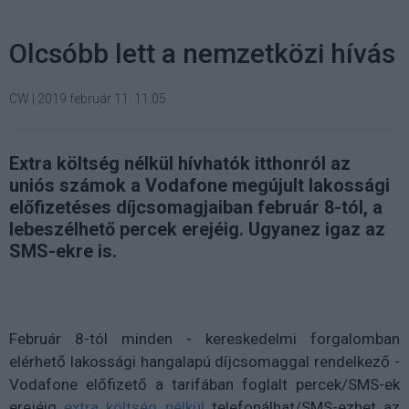
Olcsóbb lett a nemzetközi hívás
CW
|
2019 február 11. 11:05
Extra költség nélkül hívhatók itthonról az
uniós számok a Vodafone megújult lakossági
előfizetéses díjcsomagjaiban február 8-tól, a
lebeszélhető percek erejéig. Ugyanez igaz az
SMS-ekre is.
Február 8-tól minden - kereskedelmi forgalomban
elérhető lakossági hangalapú díjcsomaggal rendelkező -
Vodafone előfizető a tarifában foglalt percek/SMS-ek
erejéig
extra költség nélkül
telefonálhat/SMS-ezhet az