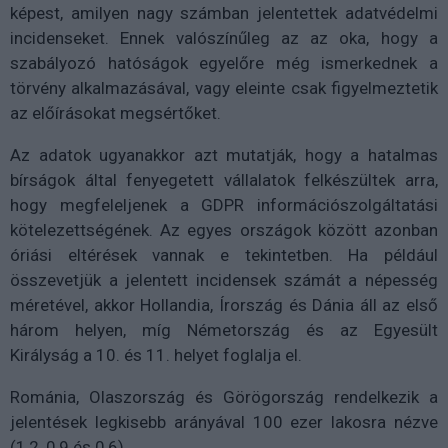
képest, amilyen nagy számban jelentettek adatvédelmi
incidenseket. Ennek valószínűleg az az oka, hogy a
szabályozó hatóságok egyelőre még ismerkednek a
törvény alkalmazásával, vagy eleinte csak figyelmeztetik
az előírásokat megsértőket.
Az adatok ugyanakkor azt mutatják, hogy a hatalmas
bírságok által fenyegetett vállalatok felkészültek arra,
hogy megfeleljenek a GDPR információszolgáltatási
kötelezettségének. Az egyes országok között azonban
óriási eltérések vannak e tekintetben. Ha például
összevetjük a jelentett incidensek számát a népesség
méretével, akkor Hollandia, Írország és Dánia áll az első
három helyen, míg Németország és az Egyesült
Királyság a 10. és 11. helyet foglalja el.
Románia, Olaszország és Görögország rendelkezik a
jelentések legkisebb arányával 100 ezer lakosra nézve
(1,2, 0,9 és 0,6).