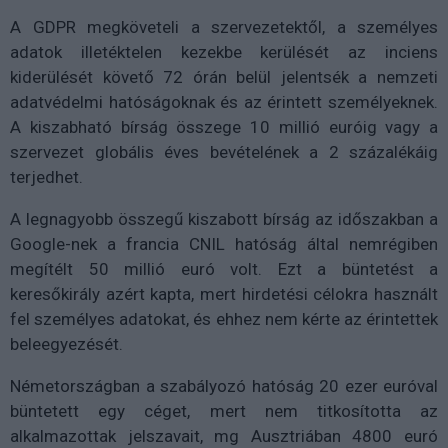
A GDPR megköveteli a szervezetektől, a személyes
adatok illetéktelen kezekbe kerülését az inciens
kiderülését követő 72 órán belül jelentsék a nemzeti
adatvédelmi hatóságoknak és az érintett személyeknek.
A kiszabható bírság összege 10 millió euróig vagy a
szervezet globális éves bevételének a 2 százalékáig
terjedhet.
A legnagyobb összegű kiszabott bírság az időszakban a
Google-nek a francia CNIL hatóság által nemrégiben
megítélt 50 millió euró volt. Ezt a büntetést a
keresőkirály azért kapta, mert hirdetési célokra használt
fel személyes adatokat, és ehhez nem kérte az érintettek
beleegyezését.
Németországban a szabályozó hatóság 20 ezer euróval
büntetett egy céget, mert nem titkosította az
alkalmazottak jelszavait, mg Ausztriában 4800 euró