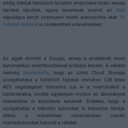
eddig irántuk tanúsított bizalom elvesztése óriási anyagi
károkat okozhat, egyes becslések szerint az
NSA
napvilágra került szennyese miatti piacvesztés akár
35
milliárd dollárral
is csökkentheti a bevételeiket.
Az egyik érintett a Google, amely a problémát most
automatikus adattitkosítással próbálja kezelni. A vállalat
nemrég
bejelentette
, hogy az üzleti Cloud Storage
szolgáltatása a feltöltött fájlokat immáron 128 bites
AES segítségével titkosítva írja le a memóriából a
háttértárakra, tovább ugyanilyen módon az állományok
metaadatai is kódolásra kerülnek. Érdekes, hogy a
szolgáltatás a titkosító kulcsokat is titkosítva tárolja,
ehhez a művelethez rendszeresen cserélt
mesterkulcsokat használ a vállalat.