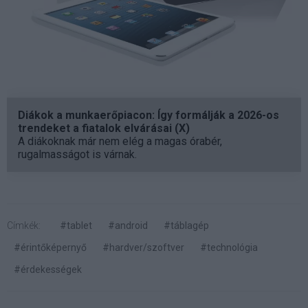
Diákok a munkaerőpiacon: Így formálják a 2026-os
trendeket a fiatalok elvárásai (X)
A diákoknak már nem elég a magas órabér,
rugalmasságot is várnak.
Címkék:
#tablet
#android
#táblagép
#érintőképernyő
#hardver/szoftver
#technológia
#érdekességek