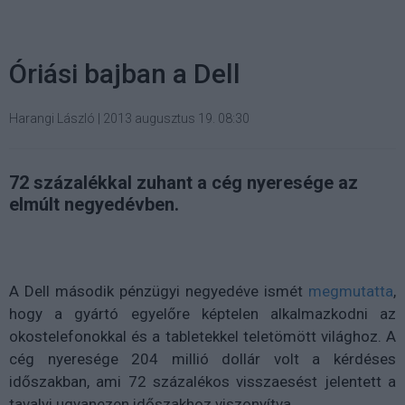
Óriási bajban a Dell
Harangi László
|
2013 augusztus 19. 08:30
72 százalékkal zuhant a cég nyeresége az
elmúlt negyedévben.
A Dell második pénzügyi negyedéve ismét
megmutatta
,
hogy a gyártó egyelőre képtelen alkalmazkodni az
okostelefonokkal és a tabletekkel teletömött világhoz. A
cég nyeresége 204 millió dollár volt a kérdéses
időszakban, ami 72 százalékos visszaesést jelentett a
tavalyi ugyanezen időszakhoz viszonyítva.