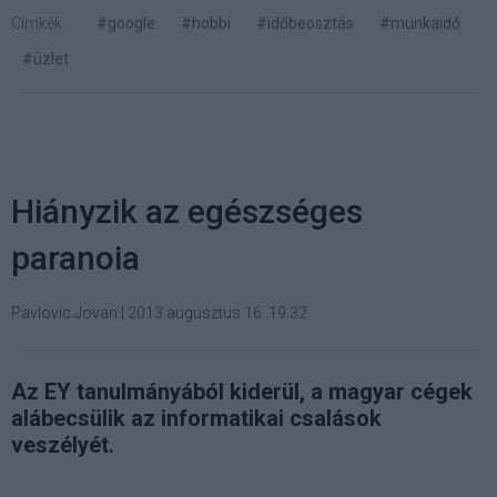
Címkék:
#google
#hobbi
#időbeosztás
#munkaidő
#üzlet
Hiányzik az egészséges
paranoia
Pavlovic Jovan
|
2013 augusztus 16. 19:32
Az EY tanulmányából kiderül, a magyar cégek
alábecsülik az informatikai csalások
veszélyét.