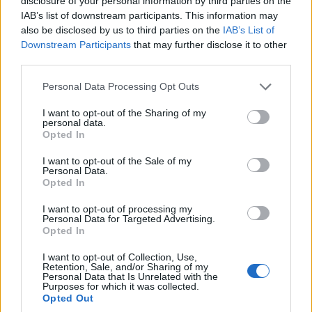
disclosure of your personal information by third parties on the
hogy nyugtát mindenképpen adjon, s persze a már
IAB’s list of downstream participants. This information may
említett kód is kell. Online gépet azonban még minden
also be disclosed by us to third parties on the
IAB’s List of
kereskedő ráér rendelni.
Downstream Participants
that may further disclose it to other
third parties.
A mostani könnyítés alig két héttel a harmadik határidő
lejárta előtt született. A Nemzetgazdasági Minisztérium
Please note that this website/app uses one or more Google
Personal Data Processing Opt Outs
services and may gather and store information including but
eredeti szándékai szerint január, majd április elseje volt
not limited to your visit or usage behaviour. You may click to
I want to opt-out of the Sharing of my
az átállás végső dátuma, de amikor egyértelművé vált,
personal data.
grant or deny consent to Google and its third-party tags to
Opted In
hogy a gépeknek még a tervezésére és az
use your data for below specified purposes in below Google
engedélyezésére sem elég az idő, nemhogy több
consent section.
I want to opt-out of the Sale of my
százezer legyártására, szeptember elseje lett az új
Personal Data.
Opted In
dátum. Az elmúlt hetekben, amikor már sejteni lehetett,
hogy ez sem tartható, már könnyítettek: elég volt
I want to opt-out of processing my
Personal Data for Targeted Advertising.
megrendelni egy gépet, hogy a kereskedő mentesüljön a
Opted In
büntetés alól - ismerteti a Népszabadság.
I want to opt-out of Collection, Use,
Retention, Sale, and/or Sharing of my
Personal Data that Is Unrelated with the
Purposes for which it was collected.
Opted Out
Diákok a munkaerőpiacon: Így formálják a 2026-os