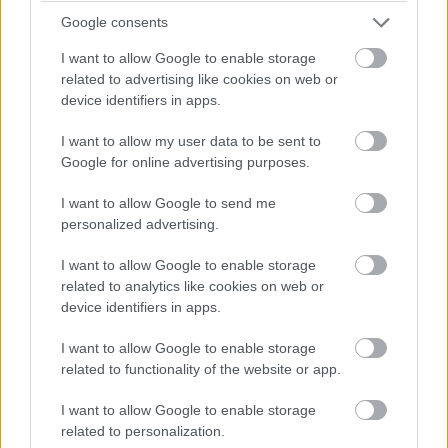
trendeket a fiatalok elvárásai (X)
A diákoknak már nem elég a magas órabér,
Google consents
rugalmasságot is várnak.
I want to allow Google to enable storage
related to advertising like cookies on web or
device identifiers in apps.
I want to allow my user data to be sent to
Címkék:
#pénztárgép
#távközlés
#nav
#határidő
Google for online advertising purposes.
#csúszás
#nemzetgazdasági minisztérium
I want to allow Google to send me
personalized advertising.
I want to allow Google to enable storage
related to analytics like cookies on web or
Mobilos fizetési rendszer a
device identifiers in apps.
Facebooktól
I want to allow Google to enable storage
related to functionality of the website or app.
Wiezner István
|
2013 augusztus 18. 17:00
I want to allow Google to enable storage
related to personalization.