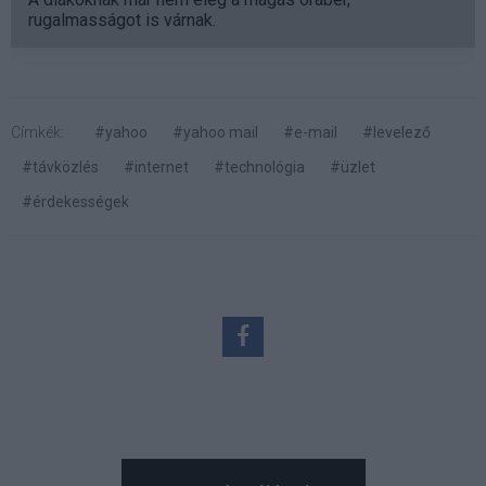
rugalmasságot is várnak.
Címkék:
#yahoo
#yahoo mail
#e-mail
#levelező
#távközlés
#internet
#technológia
#üzlet
#érdekességek