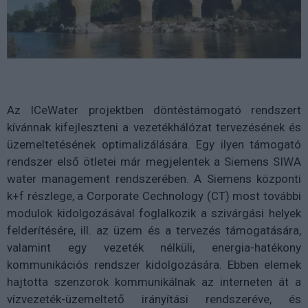
Az ICeWater projektben döntéstámogató rendszert
kívánnak kifejleszteni a vezetékhálózat tervezésének és
üzemeltetésének optimalizálására. Egy ilyen támogató
rendszer első ötletei már megjelentek a Siemens SIWA
water management rendszerében. A Siemens központi
k+f részlege, a Corporate Cechnology (CT) most további
modulok kidolgozásával foglalkozik a szivárgási helyek
felderítésére, ill. az üzem és a tervezés támogatására,
valamint egy vezeték nélküli, energia-hatékony
kommunikációs rendszer kidolgozására. Ebben elemek
hajtotta szenzorok kommunikálnak az interneten át a
vízvezeték-üzemeltető irányítási rendszeréve, és