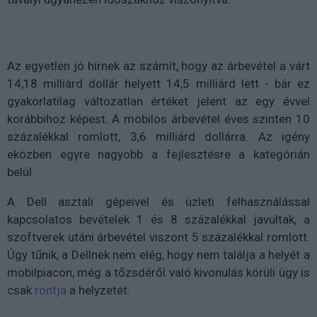
Az egyetlen jó hírnek az számít, hogy az árbevétel a várt
14,18 milliárd dollár helyett 14,5 milliárd lett - bár ez
gyakorlatilag változatlan értéket jelent az egy évvel
korábbihoz képest. A mobilos árbevétel éves szinten 10
százalékkal romlott, 3,6 milliárd dollárra. Az igény
eközben egyre nagyobb a fejlesztésre a kategórián
belül.
A Dell asztali gépeivel és üzleti felhasználással
kapcsolatos bevételek 1 és 8 százalékkal javultak, a
szoftverek utáni árbevétel viszont 5 százalékkal romlott.
Úgy tűnik, a Dellnek nem elég, hogy nem találja a helyét a
mobilpiacon, még a tőzsdéről való kivonulás körüli ügy is
csak
rontja
a helyzetét.