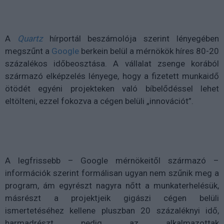
A
Quartz
hírportál beszámolója szerint lényegében
megszűnt a
Google
berkein belül a mérnökök híres 80-20
százalékos időbeosztása. A vállalat zsenge korából
származó elképzelés lényege, hogy a fizetett munkaidő
ötödét egyéni projekteken való bíbelődéssel lehet
eltölteni, ezzel fokozva a cégen belüli „innovációt”.
A legfrissebb – Google mérnökeitől származó –
információk szerint formálisan ugyan nem szűnik meg a
program, ám egyrészt nagyra nőtt a munkaterhelésük,
másrészt a projektjeik gigászi cégen belüli
ismertetéséhez kellene pluszban 20 százaléknyi idő,
harmadrészt pedig az alkalmazottak