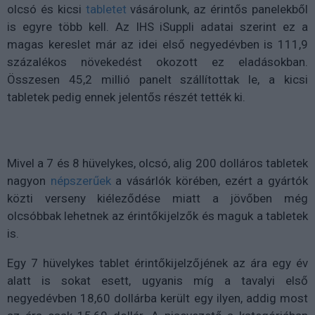
olcsó és kicsi
tabletet
vásárolunk, az érintős panelekből
is egyre több kell. Az IHS iSuppli adatai szerint ez a
magas kereslet már az idei első negyedévben is 111,9
százalékos növekedést okozott ez eladásokban.
Összesen 45,2 millió panelt szállítottak le, a kicsi
tabletek pedig ennek jelentős részét tették ki.
Mivel a 7 és 8 hüvelykes, olcsó, alig 200 dolláros tabletek
nagyon
népszerűek
a vásárlók körében, ezért a gyártók
közti verseny kiéleződése miatt a jövőben még
olcsóbbak lehetnek az érintőkijelzők és maguk a tabletek
is.
Egy 7 hüvelykes tablet érintőkijelzőjének az ára egy év
alatt is sokat esett, ugyanis míg a tavalyi első
negyedévben 18,60 dollárba került egy ilyen, addig most