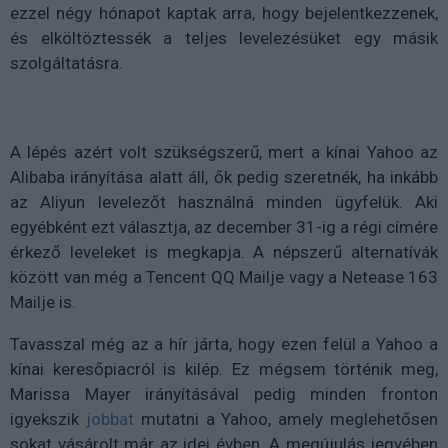
ezzel négy hónapot kaptak arra, hogy bejelentkezzenek,
és elköltöztessék a teljes levelezésüket egy másik
szolgáltatásra.
A lépés azért volt szükségszerű, mert a kínai Yahoo az
Alibaba irányítása alatt áll, ők pedig szeretnék, ha inkább
az Aliyun levelezőt használná minden ügyfelük. Aki
egyébként ezt választja, az december 31-ig a régi címére
érkező leveleket is megkapja. A népszerű alternatívák
között van még a Tencent QQ Mailje vagy a Netease 163
Mailje is.
Tavasszal még az a hír járta, hogy ezen felül a Yahoo a
kínai keresőpiacról is kilép. Ez mégsem történik meg,
Marissa Mayer irányításával pedig minden fronton
igyekszik
jobbat
mutatni a Yahoo, amely meglehetősen
sokat vásárolt már az idei évben. A megújulás jegyében