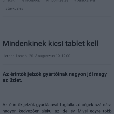
Címkék:
#facebook
#mobilfizetés
#bankkártya
#távközlés
Mindenkinek kicsi tablet kell
Harangi László
|
2013 augusztus 19. 12:00
Az érintőkijelzők gyártóinak nagyon jól megy
az üzlet.
Az érintőkijelzők gyártásával foglalkozó cégek számára
nagyon kedvezően alakul az idei év. Mivel egyre több