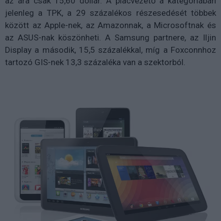
az ára csak 15,60 dollár. A piacvezető a kategóriában
jelenleg a TPK, a 29 százalékos részesedését többek
között az Apple-nek, az Amazonnak, a Microsoftnak és
az ASUS-nak köszönheti. A Samsung partnere, az Iljin
Display a második, 15,5 százalékkal, míg a Foxconnhoz
tartozó GIS-nek 13,3 százaléka van a szektorból.