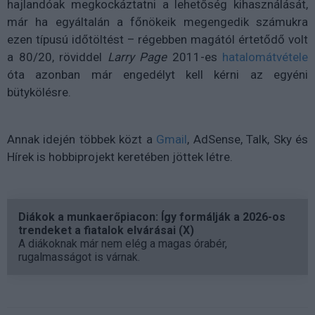
hajlandóak megkockáztatni a lehetőség kihasználását,
már ha egyáltalán a főnökeik megengedik számukra
ezen típusú időtöltést – régebben magától értetődő volt
a 80/20, röviddel
Larry Page
2011-es
hatalomátvétele
óta azonban már engedélyt kell kérni az egyéni
bütykölésre.
Annak idején többek közt a
Gmail
, AdSense, Talk, Sky és
Hírek is hobbiprojekt keretében jöttek létre.
Diákok a munkaerőpiacon: Így formálják a 2026-os
trendeket a fiatalok elvárásai (X)
A diákoknak már nem elég a magas órabér,
rugalmasságot is várnak.