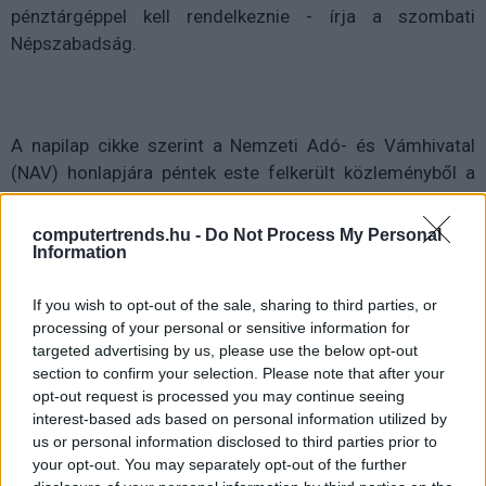
pénztárgéppel kell rendelkeznie - írja a szombati
Népszabadság.
A napilap cikke szerint a Nemzeti Adó- és Vámhivatal
(NAV) honlapjára péntek este felkerült közleményből a
felületes olvasónak nemigen derül ki, hogy milyen fontos
döntés született az adóhatóságnál, nyilvánvalóan a
computertrends.hu -
Do Not Process My Personal
Information
szaktárca egyetértésével.
A közlemény szerint a pénztárgépátállás első ütemének
If you wish to opt-out of the sale, sharing to third parties, or
(kiskasszák) határideje változatlanul augusztus 31., ám
processing of your personal or sensitive information for
targeted advertising by us, please use the below opt-out
az új ütemezés szerint az adóalanyoknak addig csak
section to confirm your selection. Please note that after your
regisztrálniuk kell a NAV-nál vagy az ügyfélkapun, s egy
opt-out request is processed you may continue seeing
üzembe helyezési kódot kell kérniük. A hagyományos
interest-based ads based on personal information utilized by
pénztárgépek december 31-ig használhatók, aki új
us or personal information disclosed to third parties prior to
üzletet indít, az is vásárolhat vagy bérelhet ilyet. A lényeg,
your opt-out. You may separately opt-out of the further