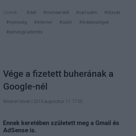
Címkék:
#dell
#michael dell
#carl icahn
#tőzsde
#nyereség
#internet
#üzlet
#érdekességek
#pénzügyi jelentés
Vége a fizetett buherának a
Google-nél
Wiezner István
|
2013 augusztus 17. 17:00
Ennek keretében született meg a Gmail és
AdSense is.