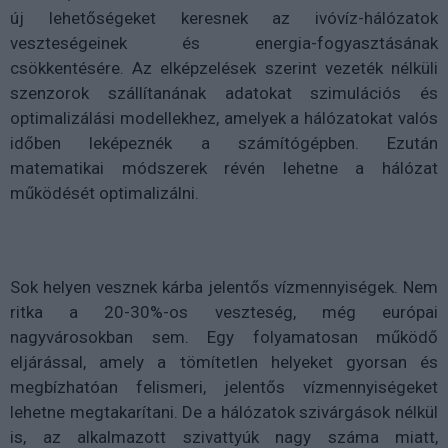
új lehetőségeket keresnek az ivóvíz-hálózatok
veszteségeinek és energia-fogyasztásának
csökkentésére. Az elképzelések szerint vezeték nélküli
szenzorok szállítanának adatokat szimulációs és
optimalizálási modellekhez, amelyek a hálózatokat valós
időben leképeznék a számítógépben. Ezután
matematikai módszerek révén lehetne a hálózat
működését optimalizálni.
Sok helyen vesznek kárba jelentős vízmennyiségek. Nem
ritka a 20-30%-os veszteség, még európai
nagyvárosokban sem. Egy folyamatosan működő
eljárással, amely a tömítetlen helyeket gyorsan és
megbízhatóan felismeri, jelentős vízmennyiségeket
lehetne megtakarítani. De a hálózatok szivárgások nélkül
is, az alkalmazott szivattyúk nagy száma miatt,