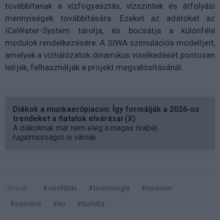
továbbítanak a vízfogyasztás, vízszintek és átfolyási
mennyiségek továbbítására. Ezeket az adatokat az
ICeWater-System tárolja, és bocsátja a különféle
modulok rendelkezésére. A SIWA szimulációs modelljeit,
amelyek a vízhálózatok dinamikus viselkedését pontosan
leírják, felhasználják a projekt megvalósításánál.
Diákok a munkaerőpiacon: Így formálják a 2026-os
trendeket a fiatalok elvárásai (X)
A diákoknak már nem elég a magas órabér,
rugalmasságot is várnak.
Címkék:
#vízellátás
#technológia
#icewater
#siemens
#eu
#toshiba