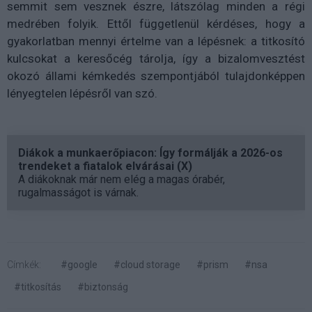
semmit sem vesznek észre, látszólag minden a régi
medrében folyik. Ettől függetlenül kérdéses, hogy a
gyakorlatban mennyi értelme van a lépésnek: a titkosító
kulcsokat a keresőcég tárolja, így a bizalomvesztést
okozó állami kémkedés szempontjából tulajdonképpen
lényegtelen lépésről van szó.
Diákok a munkaerőpiacon: Így formálják a 2026-os
trendeket a fiatalok elvárásai (X)
A diákoknak már nem elég a magas órabér,
rugalmasságot is várnak.
Címkék:
#google
#cloud storage
#prism
#nsa
#titkosítás
#biztonság