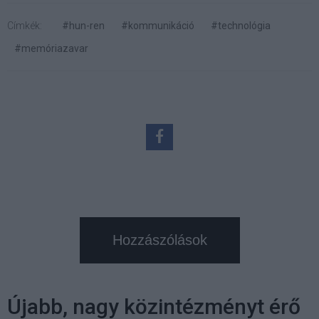
Címkék:
#hun-ren
#kommunikáció
#technológia
#memóriazavar
Hozzászólások
Újabb, nagy közintézményt érő