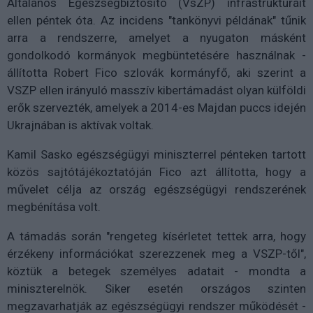
Általános Egészségbiztosító (VsZP) infrastruktúráit
ellen péntek óta. Az incidens "tankönyvi példának" tűnik
arra a rendszerre, amelyet a nyugaton másként
gondolkodó kormányok megbüntetésére használnak -
állította Robert Fico szlovák kormányfő, aki szerint a
VSZP ellen irányuló masszív kibertámadást olyan külföldi
erők szervezték, amelyek a 2014-es Majdan puccs idején
Ukrajnában is aktívak voltak.
Kamil Sasko egészségügyi miniszterrel pénteken tartott
közös sajtótájékoztatóján Fico azt állította, hogy a
művelet célja az ország egészségügyi rendszerének
megbénítása volt.
A támadás során "rengeteg kísérletet tettek arra, hogy
érzékeny információkat szerezzenek meg a VSZP-től",
köztük a betegek személyes adatait - mondta a
miniszterelnök. Siker esetén országos szinten
megzavarhatják az egészségügyi rendszer működését -