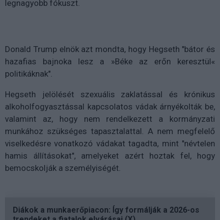
legnagyobb fókuszt.
Donald Trump elnök azt mondta, hogy Hegseth "bátor és
hazafias bajnoka lesz a »Béke az erőn keresztül«
politikáknak".
Hegseth jelölését szexuális zaklatással és krónikus
alkoholfogyasztással kapcsolatos vádak árnyékolták be,
valamint az, hogy nem rendelkezett a kormányzati
munkához szükséges tapasztalattal. A nem megfelelő
viselkedésre vonatkozó vádakat tagadta, mint "névtelen
hamis állításokat", amelyeket azért hoztak fel, hogy
bemocskolják a személyiségét.
Diákok a munkaerőpiacon: Így formálják a 2026-os
trendeket a fiatalok elvárásai (X)