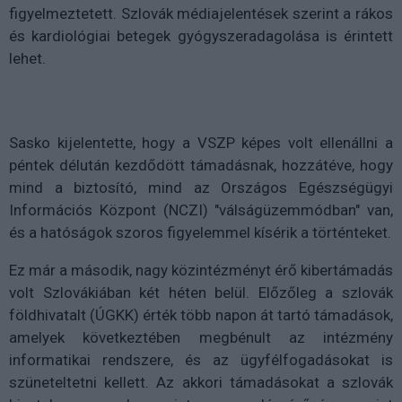
figyelmeztetett. Szlovák médiajelentések szerint a rákos
és kardiológiai betegek gyógyszeradagolása is érintett
lehet.
Sasko kijelentette, hogy a VSZP képes volt ellenállni a
péntek délután kezdődött támadásnak, hozzátéve, hogy
mind a biztosító, mind az Országos Egészségügyi
Információs Központ (NCZI) "válságüzemmódban" van,
és a hatóságok szoros figyelemmel kísérik a történteket.
Ez már a második, nagy közintézményt érő kibertámadás
volt Szlovákiában két héten belül. Előzőleg a szlovák
földhivatalt (ÚGKK) érték több napon át tartó támadások,
amelyek következtében megbénult az intézmény
informatikai rendszere, és az ügyfélfogadásokat is
szüneteltetni kellett. Az akkori támadásokat a szlovák