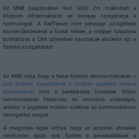
Az MNB tulajdonában lévő GIRO Zrt. működteti a
központi infrastruktúrát, az Innopay szolgáltatja a
technológiát. A Raiffeisen mint pénzügyi szolgáltató
közreműködésével a fizikai térben, a magyar tulajdonú
bolthálózat, a CBA üzleteiben használják elsőként ezt a
fizetési szolgáltatást.
Az MNB célja, hogy a hazai fizetési ökoszisztémában
a
qvik fizetési megoldások a jövőben legalább annyira
elterjedjenek
, mint a bankkártyás fizetések. Ehhez
természetesen fejlesztés és innováció szükséges,
amihez a jegybank minden szakmai és kommunikációs
támogatást megad.
A megoldás egyik előnye, hogy az azonnali átutalási
rendszerre épülő qvik fizetés a kereskedőknek a