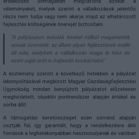
érdeklődés önmagában megcáfolta azokat a
véleményeket, melyek szerint a vállalkozások jelentős
része nem tudja vagy nem akarja majd az elhatározott
fejlesztés költségének önerejét biztosítani.
"A pályázaton indulók kivétel nélkül megértették
annak üzenetét: az állam olyan fejlesztések mellé
áll oda, melyben a vállalkozás maga is hisz és
ezért saját erőt is hajlandó kockáztatni."
A közlemény szerint a következő hetekben a pályázat
lebonyolításával megbízott Magyar Gazdaságfejlesztési
Ügynökség minden benyújtott pályázatot előzetesen
meghirdetett, objektív pontrendszer alapján értékel és
sorba állít.
A támogatási keretösszeget ezen sorrend alapján
osztják fel, így garantált, hogy a rendelkezésre álló
források a leghatékonyabban hasznosuljanak és valóban