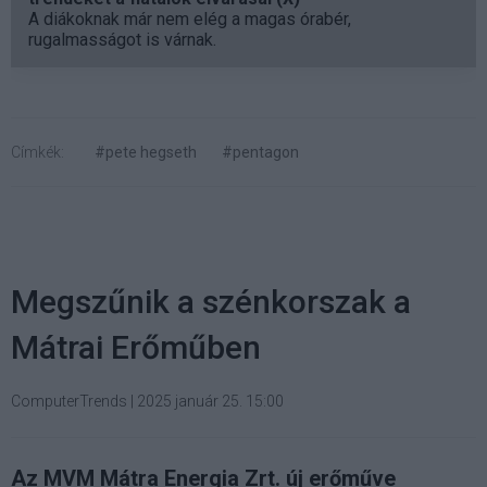
A diákoknak már nem elég a magas órabér,
rugalmasságot is várnak.
Címkék:
#pete hegseth
#pentagon
Megszűnik a szénkorszak a
Mátrai Erőműben
ComputerTrends
|
2025 január 25. 15:00
Az MVM Mátra Energia Zrt. új erőműve