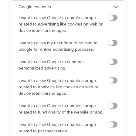
Google consents
Diákok a munkaerőpiacon: Így formálják a 2026-os
I want to allow Google to enable storage
trendeket a fiatalok elvárásai (X)
related to advertising like cookies on web or
A diákoknak már nem elég a magas órabér,
device identifiers in apps.
rugalmasságot is várnak.
I want to allow my user data to be sent to
Google for online advertising purposes.
I want to allow Google to send me
Címkék:
#mátrai erőmű
#kombinált ciklusú erőmű
personalized advertising.
#ccgt
#mvm
#zöldenergia
#hidrogén
I want to allow Google to enable storage
#energiaátállás
#környezetvédelem
related to analytics like cookies on web or
device identifiers in apps.
#gazdaságfejlesztés
I want to allow Google to enable storage
related to functionality of the website or app.
I want to allow Google to enable storage
related to personalization.