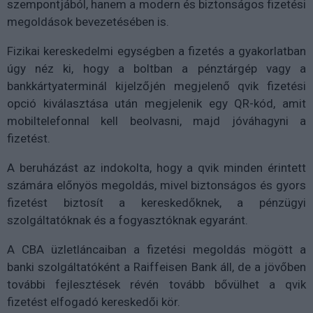
szempontjából, hanem a modern és biztonságos fizetési
megoldások bevezetésében is.
Fizikai kereskedelmi egységben a fizetés a gyakorlatban
úgy néz ki, hogy a boltban a pénztárgép vagy a
bankkártyaterminál kijelzőjén megjelenő qvik fizetési
opció kiválasztása után megjelenik egy QR-kód, amit
mobiltelefonnal kell beolvasni, majd jóváhagyni a
fizetést.
A beruházást az indokolta, hogy a qvik minden érintett
számára előnyös megoldás, mivel biztonságos és gyors
fizetést biztosít a kereskedőknek, a pénzügyi
szolgáltatóknak és a fogyasztóknak egyaránt.
A CBA üzletláncaiban a fizetési megoldás mögött a
banki szolgáltatóként a Raiffeisen Bank áll, de a jövőben
további fejlesztések révén tovább bővülhet a qvik
fizetést elfogadó kereskedői kör.