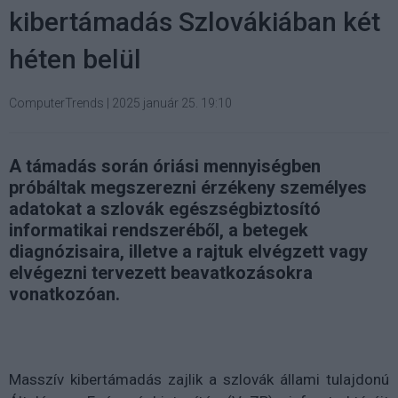
kibertámadás Szlovákiában két
héten belül
ComputerTrends
|
2025 január 25. 19:10
A támadás során óriási mennyiségben
próbáltak megszerezni érzékeny személyes
adatokat a szlovák egészségbiztosító
informatikai rendszeréből, a betegek
diagnózisaira, illetve a rajtuk elvégzett vagy
elvégezni tervezett beavatkozásokra
vonatkozóan.
Masszív kibertámadás zajlik a szlovák állami tulajdonú