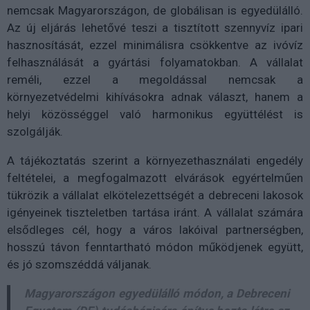
nemcsak Magyarországon, de globálisan is egyedülálló.
Az új eljárás lehetővé teszi a tisztított szennyvíz ipari
hasznosítását, ezzel minimálisra csökkentve az ivóvíz
felhasználását a gyártási folyamatokban. A vállalat
reméli, ezzel a megoldással nemcsak a
környezetvédelmi kihívásokra adnak választ, hanem a
helyi közösséggel való harmonikus együttélést is
szolgálják.
A tájékoztatás szerint a környezethasználati engedély
feltételei, a megfogalmazott elvárások egyértelműen
tükrözik a vállalat elkötelezettségét a debreceni lakosok
igényeinek tiszteletben tartása iránt. A vállalat számára
elsődleges cél, hogy a város lakóival partnerségben,
hosszú távon fenntartható módon működjenek együtt,
és jó szomszéddá váljanak.
Magyarországon egyedülálló módon, a Debreceni