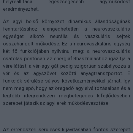
helyreállítása egészségesebb agyműködést
eredményezhet.
Az agyi belső környezet dinamikus állandóságának
fenntartásához elengedhetetlen a neurovaszkuláris
egységet alkotó neurális és vaszkuláris sejtek
összehangolt működése. Ez a neurovaszkuláris egység
két fő funkciójában nyilvánul meg: a neurovaszkuláris
csatolás pontosan az energiafelhasználáshoz igazítja a
vérellátást, a vér-agy gát pedig szigorúan szabályozza a
vér és az agyszövet közötti anyagtranszportot. E
funkciók sérülése súlyos következményekkel járhat, így
nem meglepő, hogy az öregedő agy elváltozásaiban és a
legtöbb idegrendszeri megbetegedés kifejlődésében
szerepet játszik az agyi erek működésvesztése.
Az érrendszeri sérülések kijavításában fontos szerepet