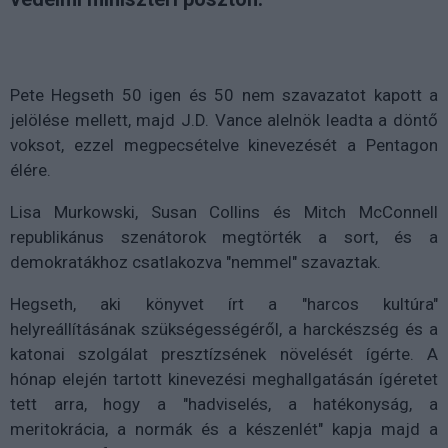
Pete Hegseth 50 igen és 50 nem szavazatot kapott a
jelölése mellett, majd J.D. Vance alelnök leadta a döntő
voksot, ezzel megpecsételve kinevezését a Pentagon
élére.
Lisa Murkowski, Susan Collins és Mitch McConnell
republikánus szenátorok megtörték a sort, és a
demokratákhoz csatlakozva "nemmel" szavaztak.
Hegseth, aki könyvet írt a "harcos kultúra"
helyreállításának szükségességéről, a harckészség és a
katonai szolgálat presztízsének növelését ígérte. A
hónap elején tartott kinevezési meghallgatásán ígéretet
tett arra, hogy a "hadviselés, a hatékonyság, a
meritokrácia, a normák és a készenlét" kapja majd a