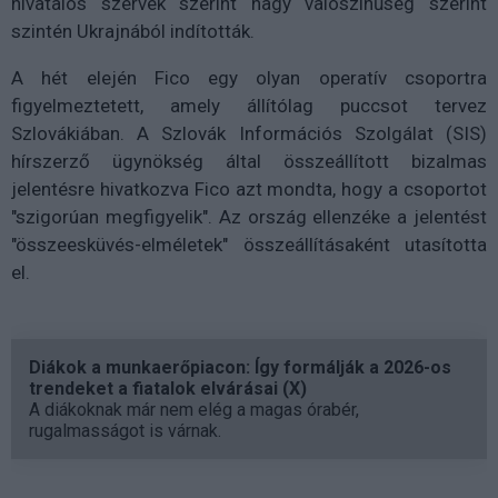
hivatalos szervek szerint nagy valószínűség szerint
szintén Ukrajnából indították.
A hét elején Fico egy olyan operatív csoportra
figyelmeztetett, amely állítólag puccsot tervez
Szlovákiában. A Szlovák Információs Szolgálat (SIS)
hírszerző ügynökség által összeállított bizalmas
jelentésre hivatkozva Fico azt mondta, hogy a csoportot
"szigorúan megfigyelik". Az ország ellenzéke a jelentést
"összeesküvés-elméletek" összeállításaként utasította
el.
Diákok a munkaerőpiacon: Így formálják a 2026-os
trendeket a fiatalok elvárásai (X)
A diákoknak már nem elég a magas órabér,
rugalmasságot is várnak.