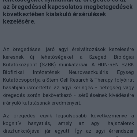
az öregedéssel kapcsolatos megbetegedések
következtében kialakuló érsérülések
kezelésére.
Az öregedéssel járó agyi érelváltozások kezelésére
keresnek új lehetőségeket a Szegedi Biológiai
Kutatóközpont (SZBK) munkatársai. A HUN-REN SZBK
Biofizikai Intézetének Neurovaszkuláris Egység
Kutatócsoportja a Stem Cell Resarch & Therapy folyóirat
hasábjain ismertette az agyi keringés - betegség vagy
öregedés során bekövetkező - sérüléseinek kivédésére
irányuló kutatásának eredményeit.
Az öregedés egyik legsúlyosabb következménye a
kognitív hanyatlás, amely az agyi hajszálerek
diszfunkciójával jár együtt. Így az agyi érrendszer