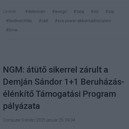
Címkék:
#debrecen
#levegő
#talaj
#víz
#zaj
#biodiverzitás
#catl
#eve power akkumulátorüzem
#bmw
NGM: átütő sikerrel zárult a
Demján Sándor 1+1 Beruházás-
élénkítő Támogatási Program
pályázata
ComputerTrends
|
2025 január 25. 09:34