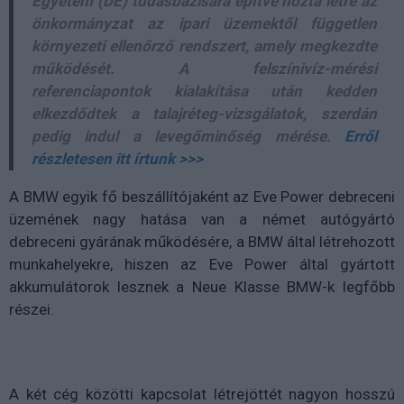
Egyetem (DE) tudásbázisára építve hozta létre az
önkormányzat az ipari üzemektől független
környezeti ellenőrző rendszert, amely megkezdte
működését. A felszínivíz-mérési
referenciapontok kialakítása után kedden
elkezdődtek a talajréteg-vizsgálatok, szerdán
pedig indul a levegőminőség mérése.
Erről
részletesen itt írtunk >>>
A BMW egyik fő beszállítójaként az Eve Power debreceni
üzemének nagy hatása van a német autógyártó
debreceni gyárának működésére, a BMW által létrehozott
munkahelyekre, hiszen az Eve Power által gyártott
akkumulátorok lesznek a Neue Klasse BMW-k legfőbb
részei.
A két cég közötti kapcsolat létrejöttét nagyon hosszú