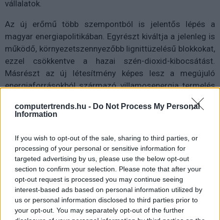
vállalatok.
Az új erőmű több szempontból is jelentős lépés a
magyar energiapolitikában. Egyrészt kiváltja a jelenleg is
működő, környezetszennyezőbb lignittüzelésű blokkokat,
ezzel csökkentve a hazai szén-dioxid-kibocsátást.
Másrészt az új létesítmény képes lesz a megújuló
energiaforrásokból származó villamosenergia termelés
ingadozásainak kiegyenlítésére, így biztosítva az ellátás
computertrends.hu -
Do Not Process My Personal
biztonságát.
Information
Az új erőmű legmodernebb technológiával épül, ami
If you wish to opt-out of the sale, sharing to third parties, or
lehetővé teszi a magas hatékonyságú és alacsony
processing of your personal or sensitive information for
károsanyag-kibocsátású üzemelést. Az erőmű képes
targeted advertising by us, please use the below opt-out
lesz zöldhidrogén felhasználására is, ami tovább
section to confirm your selection. Please note that after your
csökkenti a környezeti terhelést.
opt-out request is processed you may continue seeing
interest-based ads based on personal information utilized by
us or personal information disclosed to third parties prior to
your opt-out. You may separately opt-out of the further