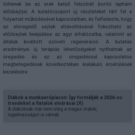
töltenek be az erek belső felszínét borító laphám
elődsejtjei. A kutatócsoport új részleteket tárt fel e
folyamat működésével kapcsolatban, és felfedezte, hogy
az elöregedő sejtek eltávolításával fokozható az
elődsejtek beépülése az agyi érhálózatba, valamint az
általuk kiváltott szöveti regeneráció. A kutatás
eredményei új terápiás lehetőségeket nyithatnak az
öregedés és az az öregedéssel kapcsolatos
megbetegedések következtében kialakuló érsérülések
kezelésére.
Diákok a munkaerőpiacon: Így formálják a 2026-os
trendeket a fiatalok elvárásai (X)
A diákoknak már nem elég a magas órabér,
rugalmasságot is várnak.