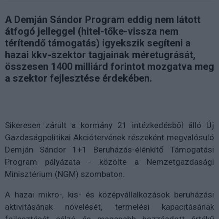
A Demján Sándor Program eddig nem látott
átfogó jelleggel (hitel-tőke-vissza nem
térítendő támogatás) igyekszik segíteni a
hazai kkv-szektor tagjainak méretugrását,
összesen 1400 milliárd forintot mozgatva meg
a szektor fejlesztése érdekében.
Sikeresen zárult a kormány 21 intézkedésből álló Új
Gazdaságpolitikai Akciótervének részeként megvalósuló
Demján Sándor 1+1 Beruházás-élénkítő Támogatási
Program pályázata - közölte a Nemzetgazdasági
Minisztérium (NGM) szombaton.
A hazai mikro-, kis- és középvállalkozások beruházási
aktivitásának növelését, termelési kapacitásának