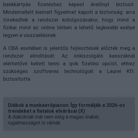
bankkártyás fizetéshez képest árelőnyt biztosít.
Mindemellett kiemelt figyelmet kapott a biztonság: arra
törekedtek a rendszer kidolgozásakor, hogy mind a
fizikai mind az online térben a lehető legkisebb esélye
legyen a visszaélésnek.
A CBA esetében is jelentős fejlesztések előzték meg a
rendszer elindítását. Az önkiszolgáló kasszáknál
elérhetővé kellett tenni a qvik fizetési opciót, ehhez
szükséges szoftveres technológiát a Laurel Kft.
biztosította.
Diákok a munkaerőpiacon: Így formálják a 2026-os
trendeket a fiatalok elvárásai (X)
A diákoknak már nem elég a magas órabér,
rugalmasságot is várnak.