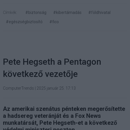
Címkék:
#biztonság
#kibertámadás
#földhivatal
#egészségbiztosító
#fico
Pete Hegseth a Pentagon
következő vezetője
ComputerTrends
|
2025 január 25. 17:13
Az amerikai szenátus pénteken megerősítette
a hadsereg veteránját és a Fox News
munkatársát, Pete Hegseth-et a következő
védelmi miniszteri poszton.