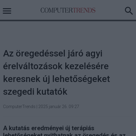
Az öregedéssel járó agyi
érelváltozások kezelésére
keresnek új lehetőségeket
szegedi kutatók
ComputerTrends
|
2025 január 26. 09:27
A kutatás eredményei új terápiás
lehetőségeket nyithatnak az öregedés és az