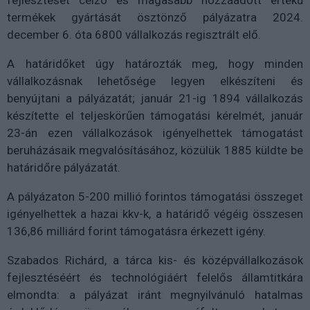
fejlesztését célzó és magasabb hozzáadott értékű
termékek gyártását ösztönző pályázatra 2024.
december 6. óta 6800 vállalkozás regisztrált elő.
A határidőket úgy határozták meg, hogy minden
vállalkozásnak lehetősége legyen elkészíteni és
benyújtani a pályázatát; január 21-ig 1894 vállalkozás
készítette el teljeskörűen támogatási kérelmét, január
23-án ezen vállalkozások igényelhettek támogatást
beruházásaik megvalósításához, közülük 1885 küldte be
határidőre pályázatát.
A pályázaton 5-200 millió forintos támogatási összeget
igényelhettek a hazai kkv-k, a határidő végéig összesen
136,86 milliárd forint támogatásra érkezett igény.
Szabados Richárd, a tárca kis- és középvállalkozások
fejlesztéséért és technológiáért felelős államtitkára
elmondta: a pályázat iránt megnyilvánuló hatalmas