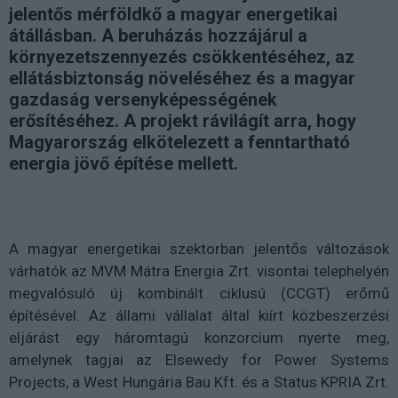
jelentős mérföldkő a magyar energetikai
átállásban. A beruházás hozzájárul a
környezetszennyezés csökkentéséhez, az
ellátásbiztonság növeléséhez és a magyar
gazdaság versenyképességének
erősítéséhez. A projekt rávilágít arra, hogy
Magyarország elkötelezett a fenntartható
energia jövő építése mellett.
A magyar energetikai szektorban jelentős változások
várhatók az MVM Mátra Energia Zrt. visontai telephelyén
megvalósuló új kombinált ciklusú (CCGT) erőmű
építésével. Az állami vállalat által kiírt közbeszerzési
eljárást egy háromtagú konzorcium nyerte meg,
amelynek tagjai az Elsewedy for Power Systems
Projects, a West Hungária Bau Kft. és a Status KPRIA Zrt.