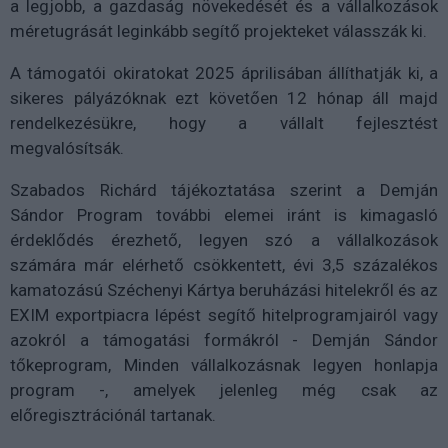
a legjobb, a gazdaság növekedését és a vállalkozások
méretugrását leginkább segítő projekteket válasszák ki.
A támogatói okiratokat 2025 áprilisában állíthatják ki, a
sikeres pályázóknak ezt követően 12 hónap áll majd
rendelkezésükre, hogy a vállalt fejlesztést
megvalósítsák.
Szabados Richárd tájékoztatása szerint a Demján
Sándor Program további elemei iránt is kimagasló
érdeklődés érezhető, legyen szó a vállalkozások
számára már elérhető csökkentett, évi 3,5 százalékos
kamatozású Széchenyi Kártya beruházási hitelekről és az
EXIM exportpiacra lépést segítő hitelprogramjairól vagy
azokról a támogatási formákról - Demján Sándor
tőkeprogram, Minden vállalkozásnak legyen honlapja
program -, amelyek jelenleg még csak az
előregisztrációnál tartanak.