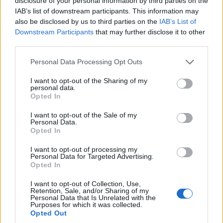
disclosure of your personal information by third parties on the
A beruházás jelentős gazdasági impulzust adhat a
IAB’s list of downstream participants. This information may
térségnek, munkahelyteremtéssel és a hazai vállalatok
also be disclosed by us to third parties on the
IAB’s List of
bevonásával. A Mészáros Csoport érdekeltségébe
Downstream Participants
that may further disclose it to other
third parties.
tartozó Status KPRIA Zrt. vezetője szerint a beruházás új
lendületet adhat a magyar energetikai szakmának.
Please note that this website/app uses one or more Google
Personal Data Processing Opt Outs
services and may gather and store information including but
A kormányzati szándék szerint a beruházás illeszkedik a
not limited to your visit or usage behaviour. You may click to
I want to opt-out of the Sharing of my
personal data.
magyar energiapolitika hosszú távú céljaihoz, amelyek
grant or deny consent to Google and its third-party tags to
Opted In
közé tartozik a zöld átállás, az ellátásbiztonság és az
use your data for below specified purposes in below Google
consent section.
energiafüggetlenség erősítése.
I want to opt-out of the Sale of my
Personal Data.
Opted In
Az energiaügyi miniszter, Lantos Csaba hangsúlyozta,
hogy a következő évtizedekben szükség lesz rugalmas
I want to opt-out of processing my
Personal Data for Targeted Advertising.
és gyorsan reagáló erőművekre, amelyek képesek az
Opted In
ingadozó megújuló energiaforrásokból származó
I want to opt-out of Collection, Use,
villamosenergia-termelés kiegyenlítésére. A hidrogén
Retention, Sale, and/or Sharing of my
technológiáknak pedig kulcsfontos szerepe lehet a jövő
Personal Data that Is Unrelated with the
Purposes for which it was collected.
energiarendszerében.
Opted Out