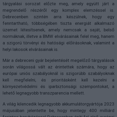
tárgyalási sorozat előzte meg, amely együtt járt a
megrendelő részéről egy komplex elemzéssel is.
Debrecenben szintén arra készülnek, hogy egy
fenntartható, többségében tiszta energiát alkalmazó
üzemet létesítsenek, amely nemcsak a saját, belső
normáknak, illetve a BMW elvárásainak felel meg, hanem
a szigorú törvényi és hatósági előírásoknak, valamint a
helyi lakosok elvárásainak is.
Már a debreceni gyár bejelentését megelőző tárgyalások
során világossá vált az érintettek számára, hogy az
európai uniós szabályoknál is szigorúbb szabályoknak
kell megfelelni, és prioritásként kell kezelni a
környezetvédelmi és iparbiztonsági szempontokat, a
lehető legnagyobb transzparencia mellett.
A világ kilencedik legnagyobb akkumulátorgyártója 2023
májusában jelentette be, hogy mintegy 400 milliárd