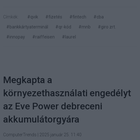
Címkék:
#qvik
#fizetés
#fintech
#cba
#bankkártyaterminál
#qr-kód
#mnb
#giro zrt.
#innopay
#raiffeisen
#laurel
Megkapta a
környezethasználati engedélyt
az Eve Power debreceni
akkumulátorgyára
ComputerTrends
|
2025 január 25. 11:40