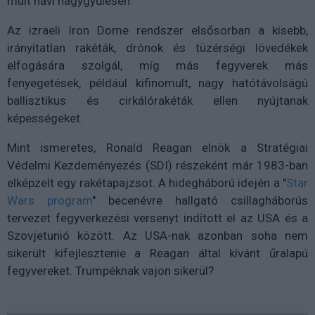
múlt havi nagygyűlésen.
Az izraeli Iron Dome rendszer elsősorban a kisebb,
irányítatlan rakéták, drónok és tüzérségi lövedékek
elfogására szolgál, míg más fegyverek más
fenyegetések, például kifinomult, nagy hatótávolságú
ballisztikus és cirkálórakéták ellen nyújtanak
képességeket.
Mint ismeretes, Ronald Reagan elnök a Stratégiai
Védelmi Kezdeményezés (SDI) részeként már 1983-ban
elképzelt egy rakétapajzsot. A hidegháború idején a "
Star
Wars program
" becenévre hallgató csillagháborús
tervezet fegyverkezési versenyt indított el az USA és a
Szovjetunió között. Az USA-nak azonban soha nem
sikerült kifejlesztenie a Reagan által kívánt űralapú
fegyvereket. Trumpéknak vajon sikerül?