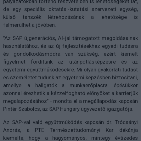
pályázatokban történő részvételben is lehetőségeket lát,
de egy speciális oktatási-kutatási szervezeti egység,
külső tanszék létrehozásának a lehetősége is
felmerülhet a jövőben.
"Az SAP újgenerációs, AI-jal támogatott megoldásainak
használatához, és az új fejlesztésekhez egyedi tudásra
és gondolkodásmódra van szükség, ezért kiemelt
figyelmet fordítunk az utánpótlásképzésre és az
egyetemi együttműködésekre. Mi olyan gyakorlati tudást
és személetet tudunk az egyetemi képzésben biztosítani,
amellyel a hallgatók a munkaerőpiacra lépésükkor
azonnal érezhetik a kézzelfogható előnyöket a karrierjük
megalapozásához" - mondta el a megállapodás kapcsán
Pintér Szabolcs, az SAP Hungary ügyvezető igazgatója.
Az SAP-val való együttműködés kapcsán dr. Trócsányi
András, a PTE Természettudományi Kar dékánja
kiemelte, hogy a hagyományos, mintegy évtizedes