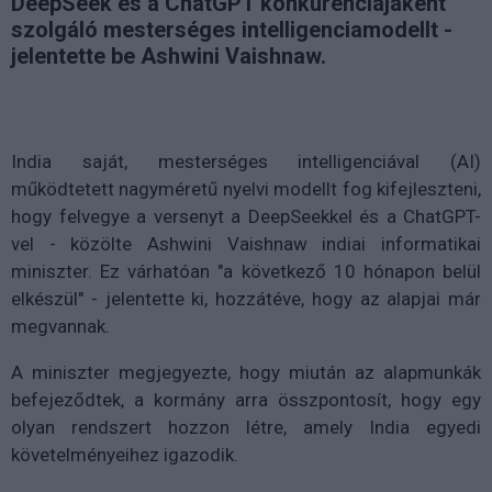
DeepSeek és a ChatGPT konkurenciájaként
szolgáló mesterséges intelligenciamodellt -
jelentette be Ashwini Vaishnaw.
India saját, mesterséges intelligenciával (AI)
működtetett nagyméretű nyelvi modellt fog kifejleszteni,
hogy felvegye a versenyt a DeepSeekkel és a ChatGPT-
vel - közölte Ashwini Vaishnaw indiai informatikai
miniszter. Ez várhatóan "a következő 10 hónapon belül
elkészül" - jelentette ki, hozzátéve, hogy az alapjai már
megvannak.
A miniszter megjegyezte, hogy miután az alapmunkák
befejeződtek, a kormány arra összpontosít, hogy egy
olyan rendszert hozzon létre, amely India egyedi
követelményeihez igazodik.