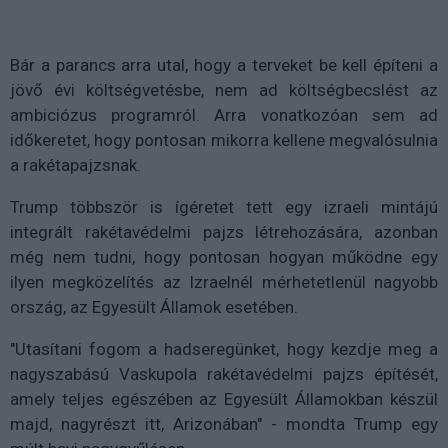
Bár a parancs arra utal, hogy a terveket be kell építeni a
jövő évi költségvetésbe, nem ad költségbecslést az
ambiciózus programról. Arra vonatkozóan sem ad
időkeretet, hogy pontosan mikorra kellene megvalósulnia
a rakétapajzsnak.
Trump többször is ígéretet tett egy izraeli mintájú
integrált rakétavédelmi pajzs létrehozására, azonban
még nem tudni, hogy pontosan hogyan működne egy
ilyen megközelítés az Izraelnél mérhetetlenül nagyobb
ország, az Egyesült Államok esetében.
"Utasítani fogom a hadseregünket, hogy kezdje meg a
nagyszabású Vaskupola rakétavédelmi pajzs építését,
amely teljes egészében az Egyesült Államokban készül
majd, nagyrészt itt, Arizonában" - mondta Trump egy