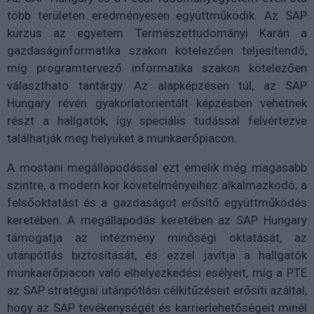
több területen eredményesen együttműködik. Az SAP
kurzus az egyetem Természettudományi Karán a
gazdaságinformatika szakon kötelezően teljesítendő,
míg programtervező informatika szakon kötelezően
választható tantárgy. Az alapképzésen túl, az SAP
Hungary révén gyakorlatorientált képzésben vehetnek
részt a hallgatók, így speciális tudással felvértezve
találhatják meg helyüket a munkaerőpiacon.
A mostani megállapodással ezt emelik még magasabb
szintre, a modern kor követelményeihez alkalmazkodó, a
felsőoktatást és a gazdaságot erősítő együttműködés
keretében. A megállapodás keretében az SAP Hungary
támogatja az intézmény minőségi oktatását, az
utánpótlás biztosítását, és ezzel javítja a hallgatók
munkaerőpiacon való elhelyezkedési esélyeit, míg a PTE
az SAP stratégiai utánpótlási célkitűzéseit erősíti azáltal,
hogy az SAP tevékenységét és karrierlehetőségeit minél