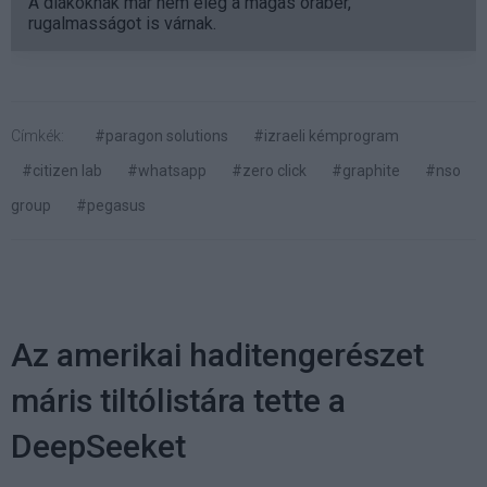
A diákoknak már nem elég a magas órabér,
rugalmasságot is várnak.
Címkék:
#paragon solutions
#izraeli kémprogram
#citizen lab
#whatsapp
#zero click
#graphite
#nso
group
#pegasus
Az amerikai haditengerészet
máris tiltólistára tette a
DeepSeeket