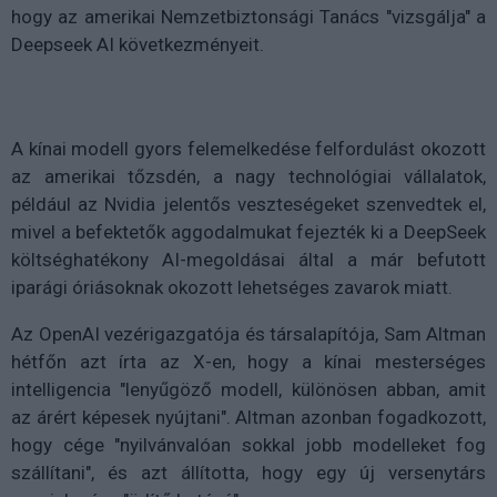
hogy az amerikai Nemzetbiztonsági Tanács "vizsgálja" a
Deepseek AI következményeit.
A kínai modell gyors felemelkedése felfordulást okozott
az amerikai tőzsdén, a nagy technológiai vállalatok,
például az Nvidia jelentős veszteségeket szenvedtek el,
mivel a befektetők aggodalmukat fejezték ki a DeepSeek
költséghatékony AI-megoldásai által a már befutott
iparági óriásoknak okozott lehetséges zavarok miatt.
Az OpenAI vezérigazgatója és társalapítója, Sam Altman
hétfőn azt írta az X-en, hogy a kínai mesterséges
intelligencia "lenyűgöző modell, különösen abban, amit
az árért képesek nyújtani". Altman azonban fogadkozott,
hogy cége "nyilvánvalóan sokkal jobb modelleket fog
szállítani", és azt állította, hogy egy új versenytárs