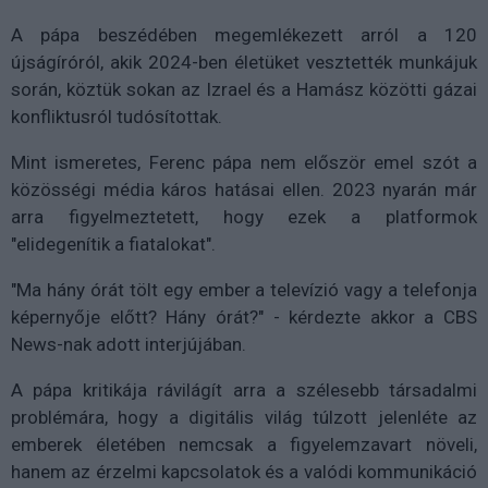
A pápa beszédében megemlékezett arról a 120
újságíróról, akik 2024-ben életüket vesztették munkájuk
során, köztük sokan az Izrael és a Hamász közötti gázai
konfliktusról tudósítottak.
Mint ismeretes, Ferenc pápa nem először emel szót a
közösségi média káros hatásai ellen. 2023 nyarán már
arra figyelmeztetett, hogy ezek a platformok
"elidegenítik a fiatalokat".
"Ma hány órát tölt egy ember a televízió vagy a telefonja
képernyője előtt? Hány órát?" - kérdezte akkor a CBS
News-nak adott interjújában.
A pápa kritikája rávilágít arra a szélesebb társadalmi
problémára, hogy a digitális világ túlzott jelenléte az
emberek életében nemcsak a figyelemzavart növeli,
hanem az érzelmi kapcsolatok és a valódi kommunikáció