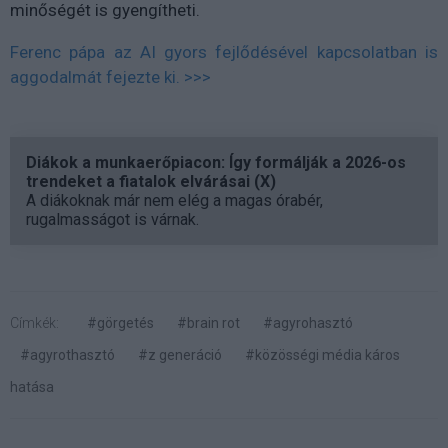
minőségét is gyengítheti.
Ferenc pápa az AI gyors fejlődésével kapcsolatban is
aggodalmát fejezte ki. >>>
Diákok a munkaerőpiacon: Így formálják a 2026-os
trendeket a fiatalok elvárásai (X)
A diákoknak már nem elég a magas órabér,
rugalmasságot is várnak.
Címkék:
#görgetés
#brain rot
#agyrohasztó
#agyrothasztó
#z generáció
#közösségi média káros
hatása