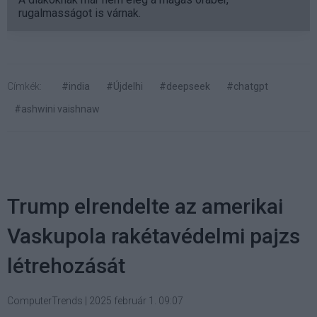
rugalmasságot is várnak.
Címkék:
#india
#Újdelhi
#deepseek
#chatgpt
#ashwini vaishnaw
Trump elrendelte az amerikai
Vaskupola rakétavédelmi pajzs
létrehozását
ComputerTrends
|
2025 február 1. 09:07