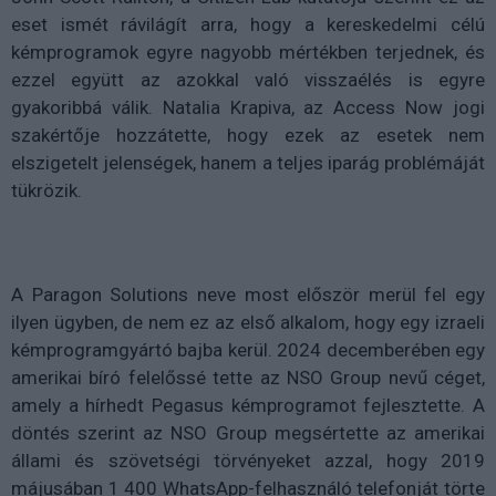
eset ismét rávilágít arra, hogy a kereskedelmi célú
kémprogramok egyre nagyobb mértékben terjednek, és
ezzel együtt az azokkal való visszaélés is egyre
gyakoribbá válik. Natalia Krapiva, az Access Now jogi
szakértője hozzátette, hogy ezek az esetek nem
elszigetelt jelenségek, hanem a teljes iparág problémáját
tükrözik.
A Paragon Solutions neve most először merül fel egy
ilyen ügyben, de nem ez az első alkalom, hogy egy izraeli
kémprogramgyártó bajba kerül. 2024 decemberében egy
amerikai bíró felelőssé tette az NSO Group nevű céget,
amely a hírhedt Pegasus kémprogramot fejlesztette. A
döntés szerint az NSO Group megsértette az amerikai
állami és szövetségi törvényeket azzal, hogy 2019
májusában 1 400 WhatsApp-felhasználó telefonját törte