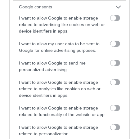
A csatornán a könnyed és szórakoztató tartalmak
Google consents
mellett akció videókkal, testkamerás felvételekkel és
I want to allow Google to enable storage
természetesen edukáló, a munkánkhoz kapcsolódó
related to advertising like cookies on web or
tájékoztató tartalmakkal is lehet majd találkozni.
device identifiers in apps.
Az oldalon folyamatosan megjelenő videók mellett
I want to allow my user data to be sent to
sorozatokat is láthatnak majd a felhasználók -
Google for online advertising purposes.
tájékoztatta lapunkat a Budapesti Rendőr-főkapitányság.
I want to allow Google to send me
personalized advertising.
TikTok csatorna elérése:
https://www.tiktok.com/@brfk_official
I want to allow Google to enable storage
related to analytics like cookies on web or
device identifiers in apps.
Diákok a munkaerőpiacon: Így formálják a 2026-os
I want to allow Google to enable storage
trendeket a fiatalok elvárásai (X)
related to functionality of the website or app.
A diákoknak már nem elég a magas órabér,
rugalmasságot is várnak.
I want to allow Google to enable storage
related to personalization.