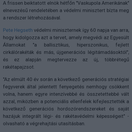
A frissen beiktatott elnök hétfőn "Vaskupola Amerikának"
elnevezésű rendeletében a védelmi minisztert bízta meg
a rendszer létrehozásával.
Pete Hegseth
védelmi miniszternek így 60 napja van arra,
hogy kidolgozza azt a tervet, amely megvédi az Egyesült
Államokat "a ballisztikus, hiperszonikus, fejlett
cirkálórakéták és más, újgenerációs légitámadásoktól",
és ez alapján megtervezze az új, többrétegű
rakétapajzsot.
"Az elmúlt 40 év során a következő generációs stratégiai
fegyverek által jelentett fenyegetés nemhogy csökkent
volna, hanem egyre intenzívebbé és összetettebbé vált
azzal, miközben a potenciális ellenfelek kifejlesztették a
következő generációs hordozórendszereket és saját
hazájuk integrált légi- és rakétavédelmi képességeit" -
olvasható a végrehajtási utasításban.