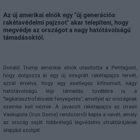
Az új amerikai elnök egy "új generációs
rakétavédelmi pajzsot" akar telepíteni, hogy
megvédje az országot a nagy hatótávolságú
támadásoktól.
Donald Trump amerikai elnök utasította a Pentagont,
hogy dolgozza ki egy új integrált rakétapajzs tervét,
azzal érvelve, hogy egy esetleges kifinomult, nagy
hatótávolságú légi támadás továbbra is a
"legkatasztrofálisabb fenyegetés", amellyel az országnak
szembe kell néznie. A javasolt rakétapajzs az izraeli
Vaskupola (Iron Dome) rendszerről kapta a nevét, amely
az ország saját többrétegű légvédelmi struktúrájának
alapjául szolgál.