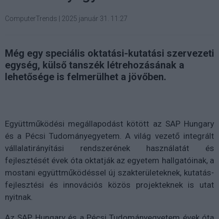
ComputerTrends
|
2025 január 31. 11:27
Még egy speciális oktatási-kutatási szervezeti
egység, külső tanszék létrehozásának a
lehetősége is felmerülhet a jövőben.
Együttműködési megállapodást kötött az SAP Hungary
és a Pécsi Tudományegyetem. A világ vezető integrált
vállalatirányítási rendszerének használatát és
fejlesztését évek óta oktatják az egyetem hallgatóinak, a
mostani együttműködéssel új szakterületeknek, kutatás-
fejlesztési és innovációs közös projekteknek is utat
nyitnak.
Az SAP Hungary és a Pécsi Tudományegyetem évek óta