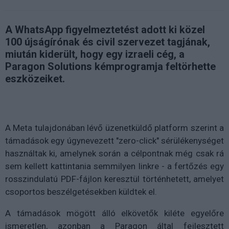
A WhatsApp figyelmeztetést adott ki közel
100 újságírónak és civil szervezet tagjának,
miután kiderült, hogy egy izraeli cég, a
Paragon Solutions kémprogramja feltörhette
eszközeiket.
A Meta tulajdonában lévő üzenetküldő platform szerint a
támadások egy úgynevezett "zero-click" sérülékenységet
használtak ki, amelynek során a célpontnak még csak rá
sem kellett kattintania semmilyen linkre - a fertőzés egy
rosszindulatú PDF-fájlon keresztül történhetett, amelyet
csoportos beszélgetésekben küldtek el.
A támadások mögött álló elkövetők kiléte egyelőre
ismeretlen, azonban a Paragon által fejlesztett