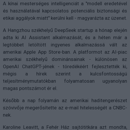
A kínai mesterséges intelligenciát a "modell eredetével
és használatával kapcsolatos potenciális biztonsági és
etikai aggályok miatt" kerülni kell - magyarázta az üzenet.
A Hangzhou székhelyű DeepSeek startup a hónap elején
adta ki AI Assistant alkalmazását, és a héten már a
legtöbbet letöltött ingyenes alkalmazássá vált az
amerikai Apple App Store-ban. A platformot az AI-piac
amerikai székhelyű dominánsainak - különösen az
OpenAI ChatGPT-jének - töredékéért fejlesztették ki,
mégis a hírek szerint a kulcsfontosságú
teljesítménymutatókban folyamatosan ugyanolyan
magas pontszámot ér el.
Később a nap folyamán az amerikai haditengerészet
szóvivője megerősítette az e-mail hitelességét a CNBC-
nek.
Karoline Leavitt, a Fehér Ház sajtótitkára azt mondta,