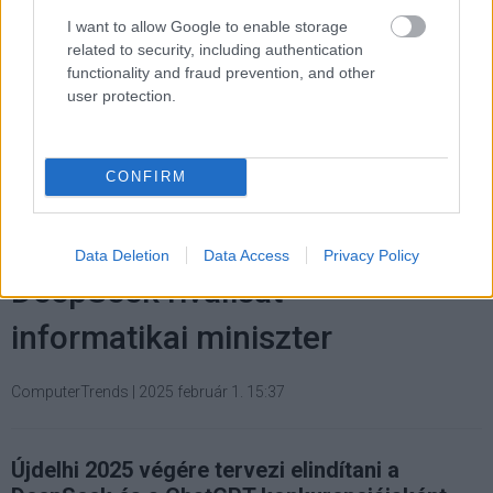
I want to allow Google to enable storage
related to security, including authentication
Címkék:
#brfk
#tiktok
#budapesti rendőr-főkapitányság
functionality and fraud prevention, and other
#közösségi média
user protection.
CONFIRM
India még idén kifejleszti a
Data Deletion
Data Access
Privacy Policy
DeepSeek riválisát -
informatikai miniszter
ComputerTrends
|
2025 február 1. 15:37
Újdelhi 2025 végére tervezi elindítani a