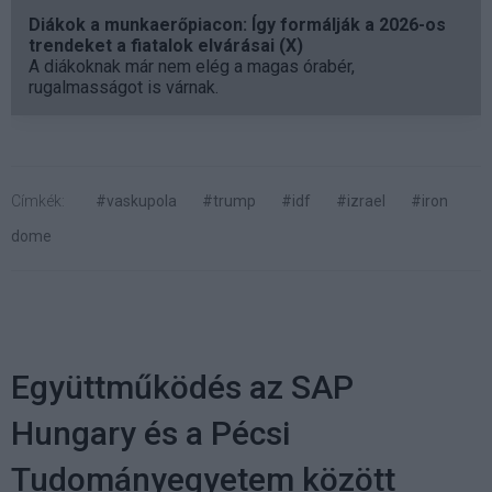
Diákok a munkaerőpiacon: Így formálják a 2026-os
trendeket a fiatalok elvárásai (X)
A diákoknak már nem elég a magas órabér,
rugalmasságot is várnak.
Címkék:
#vaskupola
#trump
#idf
#izrael
#iron
dome
Együttműködés az SAP
Hungary és a Pécsi
Tudományegyetem között