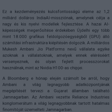
Ez a kezdeményezés kulcsfontosságú eleme az 1,2
milliárd dolláros IndiaAI-missziónak, amelynek célja a
nagy és kis nyelvi modellek fejlesztése. A hazai AI-
képességek megerősítése érdekében Újdelhi egy több
mint 18.000 grafikus feldolgozóegységből (GPU) álló
számítási infrastruktúra kiépítésén dolgozik. A milliárdos
Mukesh Ambani Jio Platforms nevű vállalata egyike
azoknak a vállalatoknak, amelyek ennek eléréséért
versenyeznek, és olyan fejlett processzorokat
használnak, mint az Nvidia H100-as chipjei.
A Bloomberg e hónap elején számolt be arról, hogy
Ambani a világ legnagyobb adatközpontjának
megépítését tervezi a Gujarat államban található
Jamnagarban. Az Ambani vezette Reliance Industries
konglomerátum a világ legnagyobbnak tartott hatalmas
finomítóját üzemelteti Jamnagarban.