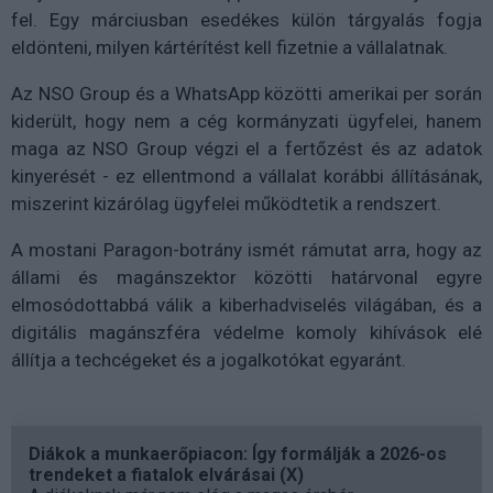
fel. Egy márciusban esedékes külön tárgyalás fogja
eldönteni, milyen kártérítést kell fizetnie a vállalatnak.
Az NSO Group és a WhatsApp közötti amerikai per során
kiderült, hogy nem a cég kormányzati ügyfelei, hanem
maga az NSO Group végzi el a fertőzést és az adatok
kinyerését - ez ellentmond a vállalat korábbi állításának,
miszerint kizárólag ügyfelei működtetik a rendszert.
A mostani Paragon-botrány ismét rámutat arra, hogy az
állami és magánszektor közötti határvonal egyre
elmosódottabbá válik a kiberhadviselés világában, és a
digitális magánszféra védelme komoly kihívások elé
állítja a techcégeket és a jogalkotókat egyaránt.
Diákok a munkaerőpiacon: Így formálják a 2026-os
trendeket a fiatalok elvárásai (X)