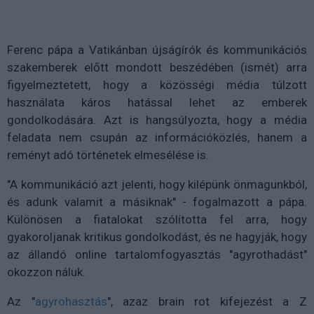
Ferenc pápa a Vatikánban újságírók és kommunikációs
szakemberek előtt mondott beszédében (ismét) arra
figyelmeztetett, hogy a közösségi média túlzott
használata káros hatással lehet az emberek
gondolkodására. Azt is hangsúlyozta, hogy a média
feladata nem csupán az információközlés, hanem a
reményt adó történetek elmesélése is.
"A kommunikáció azt jelenti, hogy kilépünk önmagunkból,
és adunk valamit a másiknak" - fogalmazott a pápa.
Különösen a fiatalokat szólította fel arra, hogy
gyakoroljanak kritikus gondolkodást, és ne hagyják, hogy
az állandó online tartalomfogyasztás "agyrothadást"
okozzon náluk.
Az "
agyrohasztás
", azaz brain rot kifejezést a Z