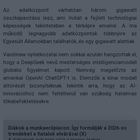
Az adatközpont várhatóan három gigawatt
összkapacitású lesz, ami Indiát a fejlett technológiai
képességek tekintetében a térképre emelné. A ma
működő legnagyobb adatközpontok többnyire az
Egyesült Államokban találhatók, és egy gigawatt alattiak.
Vaishnaw nyilatkozatai nem sokkal azután hangzottak el,
hogy a DeepSeek nevű mesterséges intelligenciamodell
globális figyelmet kapott. Nemrég megelőzte az
amerikai OpenAI ChatGPT-t is. Elemzők a kínai modell
áttörését bizonyítéknak tekintik arra, hogy az AI-
innovációhoz nem feltétlenül van szükség hatalmas
tőkebefektetésekre.
Diákok a munkaerőpiacon: Így formálják a 2026-os
trendeket a fiatalok elvárásai (X)
A diákoknak már nem elég a magas órabér,