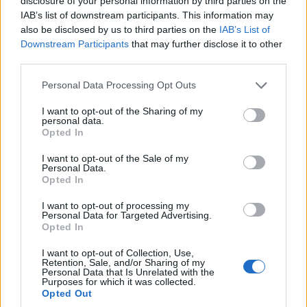
disclosure of your personal information by third parties on the
IAB’s list of downstream participants. This information may
also be disclosed by us to third parties on the
IAB’s List of
Downstream Participants
that may further disclose it to other
Elindult a BRFK TikTok
third parties.
Please note that this website/app uses one or more Google
Personal Data Processing Opt Outs
ComputerTrends
|
2025 február 1. 19:04
services and may gather and store information including but
not limited to your visit or usage behaviour. You may click to
I want to opt-out of the Sharing of my
personal data.
grant or deny consent to Google and its third-party tags to
Opted In
use your data for below specified purposes in below Google
A Budapesti Rendőr-főkapitányság 2025.
consent section.
február 1-jén elindította hivatalos TikTok
I want to opt-out of the Sale of my
Personal Data.
csatornáját.
Opted In
I want to opt-out of processing my
Personal Data for Targeted Advertising.
Opted In
A fővárosi rendőrök a közösségi médiában újabb
I want to opt-out of Collection, Use,
csatornát indítanak, hogy utat nyissanak a legfiatalabb
Retention, Sale, and/or Sharing of my
Personal Data that Is Unrelated with the
generáció felé, és megmutassák a rendőri hivatás
Purposes for which it was collected.
izgalmas, változatos oldalát.
Opted Out