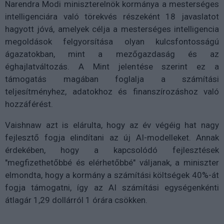
Narendra Modi miniszterelnök kormánya a mesterséges
intelligenciára való törekvés részeként 18 javaslatot
hagyott jóvá, amelyek célja a mesterséges intelligencia
megoldások felgyorsítása olyan kulcsfontosságú
ágazatokban, mint a mezőgazdaság és az
éghajlatváltozás. A Mint jelentése szerint ez a
támogatás magában foglalja a számítási
teljesítményhez, adatokhoz és finanszírozáshoz való
hozzáférést.
Vaishnaw azt is elárulta, hogy az év végéig hat nagy
fejlesztő fogja elindítani az új AI-modelleket. Annak
érdekében, hogy a kapcsolódó fejlesztések
"megfizethetőbbé és elérhetőbbé" váljanak, a miniszter
elmondta, hogy a kormány a számítási költségek 40%-át
fogja támogatni, így az AI számítási egységenkénti
átlagár 1,29 dollárról 1 órára csökken.