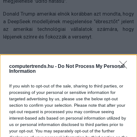
megjelenése "üdítő hatású".
Donald Trump amerikai elnök korábban azt mondta, hogy
a DeepSeek modelljének megjelenése "ébresztőt" jelent
az amerikai technológiai vállalatok számára, hogy
lépjenek színre és fokozzák a versenyt.
Diákok a munkaerőpiacon: Így formálják a 2026-os
computertrends.hu -
Do Not Process My Personal
trendeket a fiatalok elvárásai (X)
Information
A diákoknak már nem elég a magas órabér,
rugalmasságot is várnak.
If you wish to opt-out of the sale, sharing to third parties, or
processing of your personal or sensitive information for
targeted advertising by us, please use the below opt-out
section to confirm your selection. Please note that after your
opt-out request is processed you may continue seeing
Címkék:
#amerikai haditengerészet
#deepseek
interest-based ads based on personal information utilized by
#mesterséges intelligencia
us or personal information disclosed to third parties prior to
your opt-out. You may separately opt-out of the further