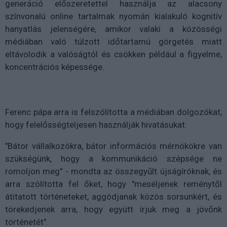
generáció előszeretettel használja az alacsony
színvonalú online tartalmak nyomán kialakuló kognitív
hanyatlás jelenségére, amikor valaki a közösségi
médiában való túlzott időtartamú görgetés miatt
eltávolodik a valóságtól és csökken például a figyelme,
koncentrációs képessége.
Ferenc pápa arra is felszólította a médiában dolgozókat,
hogy felelősségteljesen használják hivatásukat:
"Bátor vállalkozókra, bátor információs mérnökökre van
szükségünk, hogy a kommunikáció szépsége ne
romoljon meg" - mondta az összegyűlt újságíróknak, és
arra szólította fel őket, hogy "meséljenek reménytől
átitatott történeteket, aggódjanak közös sorsunkért, és
törekedjenek arra, hogy együtt írjuk meg a jövőnk
történetét".