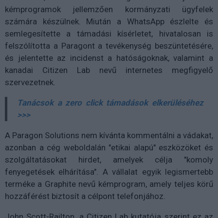
kémprogramok jellemzően kormányzati ügyfelek
számára készülnek. Miután a WhatsApp észlelte és
semlegesítette a támadási kísérletet, hivatalosan is
felszólította a Paragont a tevékenység beszüntetésére,
és jelentette az incidenst a hatóságoknak, valamint a
kanadai Citizen Lab nevű internetes megfigyelő
szervezetnek.
Tanácsok a zero click támadások elkerüléséhez
>>>
A Paragon Solutions nem kívánta kommentálni a vádakat,
azonban a cég weboldalán "etikai alapú" eszközöket és
szolgáltatásokat hirdet, amelyek célja "komoly
fenyegetések elhárítása". A vállalat egyik legismertebb
terméke a Graphite nevű kémprogram, amely teljes körű
hozzáférést biztosít a célpont telefonjához.
John Scott-Railton, a Citizen Lab kutatója szerint ez az