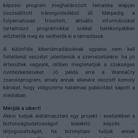
képzési program meghatározott tematika alapján
összeállított tréningvideókból áll. Márpedig a
folyamatosan frissített, aktuális információkat
tartalmazó programokkal sokkal hatékonyabban
előzhetők meg és védhetők ki a támadások.
A különféle kibertámadásoknak ugyanis nem kell
feltétlenül veszélyt jelenteniük a szervezetünkre: ha jól
értesültek vagyunk, időben megtehetjük a szükséges
óvintézkedéseket. Jó példa erre a WannaCry
zsarolóprogram, amely annak ellenére okozott komoly
károkat, hogy világszerte hatalmas publicitást kapott a
médiában.
Mérjük a sikert!
Akkor tudjuk alátámasztani egy projekt - esetünkben a
biztonságtudatosságot kialakító képzés -
létjogosultságát, ha bizonyítani tudjuk annak