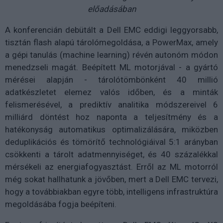
előadásában
A konferencián debütált a Dell EMC eddigi leggyorsabb,
tisztán flash alapú tárolómegoldása, a PowerMax, amely
a gépi tanulás (machine learning) révén autonóm módon
menedzseli magát. Beépített ML motorjával - a gyártó
mérései alapján - tárolótömbönként 40 millió
adatkészletet elemez valós időben, és a minták
felismerésével, a prediktív analitika módszereivel 6
milliárd döntést hoz naponta a teljesítmény és a
hatékonyság automatikus optimalizálására, miközben
deduplikációs és tömörítő technológiáival 5:1 arányban
csökkenti a tárolt adatmennyiséget, és 40 százalékkal
mérsékeli az energiafogyasztást. Erről az ML motorról
még sokat hallhatunk a jövőben, mert a Dell EMC tervezi,
hogy a továbbiakban egyre több, intelligens infrastruktúra
megoldásába fogja beépíteni.