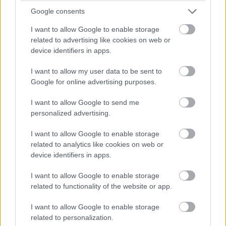
szabadságot, nagyobb költségvetést és a többi részleg
Google consents
jobb együttműködési hajlandóságát eredményezi. Aki a
I want to allow Google to enable storage
biztonságtudatos szemlélet kialakítását célul kitűző
related to advertising like cookies on web or
programot indít, annak mindenekelőtt erős támogatást
device identifiers in apps.
kell kapnia a menedzsmenttől, ha sikeres projektet akar
megvalósítani. Ennek elérése nagyon nehéz feladat, de
I want to allow my user data to be sent to
léteznek olyan módszerek, amelyekkel szinte biztosra
Google for online advertising purposes.
lehet menni. Ezek közé tartozik annak hangsúlyozása,
I want to allow Google to send me
hogy a biztonságtudatos szemléletre feltétlenül szükség
personalized advertising.
van a szabályozásoknak megfeleléshez, és a kialakítása
érdekében tett erőfeszítések mindenképpen
I want to allow Google to enable storage
költségmegtakarítást eredményeznek a vállalat
related to analytics like cookies on web or
device identifiers in apps.
számára. A kifejezetten a vezetőknek szánt anyagok,
például hírlevelek, az újdonságokat és tippeket
I want to allow Google to enable storage
tartalmazó rövid cikkek ugyancsak segítenek elnyerni a
related to functionality of the website or app.
hőn áhított támogatást.
I want to allow Google to enable storage
related to personalization.