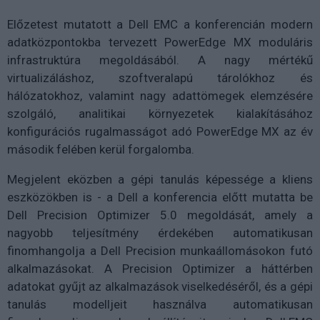
Előzetest mutatott a Dell EMC a konferencián modern
adatközpontokba tervezett PowerEdge MX moduláris
infrastruktúra megoldásából. A nagy mértékű
virtualizáláshoz, szoftveralapú tárolókhoz és
hálózatokhoz, valamint nagy adattömegek elemzésére
szolgáló, analitikai környezetek kialakításához
konfigurációs rugalmasságot adó PowerEdge MX az év
második felében kerül forgalomba.
Megjelent eközben a gépi tanulás képessége a kliens
eszközökben is - a Dell a konferencia előtt mutatta be
Dell Precision Optimizer 5.0 megoldását, amely a
nagyobb teljesítmény érdekében automatikusan
finomhangolja a Dell Precision munkaállomásokon futó
alkalmazásokat. A Precision Optimizer a háttérben
adatokat gyűjt az alkalmazások viselkedéséről, és a gépi
tanulás modelljeit használva automatikusan