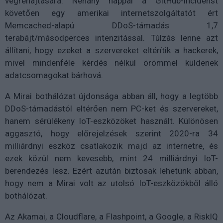
végrehajtására. Néhány nappal a GitHub-incidenst
követően egy amerikai internetszolgáltatót ért
Memcached-alapú DDoS-támadás 1,7
terabájt/másodperces intenzitással. Túlzás lenne azt
állítani, hogy ezeket a szervereket eltérítik a hackerek,
mivel mindenféle kérdés nélkül örömmel küldenek
adatcsomagokat bárhová.
A Mirai bothálózat újdonsága abban áll, hogy a legtöbb
DDoS-támadástól eltérően nem PC-ket és szervereket,
hanem sérülékeny IoT-eszközöket használt. Különösen
aggasztó, hogy előrejelzések szerint 2020-ra 34
milliárdnyi eszköz csatlakozik majd az internetre, és
ezek közül nem kevesebb, mint 24 milliárdnyi IoT-
berendezés lesz. Ezért azután biztosak lehetünk abban,
hogy nem a Mirai volt az utolsó IoT-eszközökből álló
bothálózat.
Az Akamai, a Cloudflare, a Flashpoint, a Google, a RiskIQ