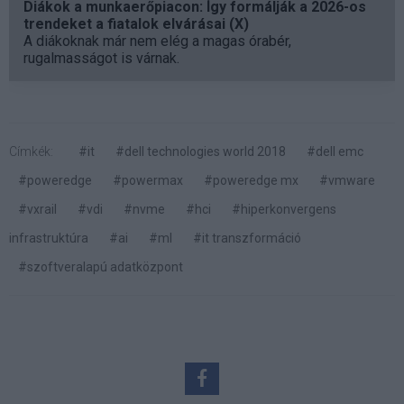
Diákok a munkaerőpiacon: Így formálják a 2026-os
trendeket a fiatalok elvárásai (X)
A diákoknak már nem elég a magas órabér,
rugalmasságot is várnak.
Címkék:
#it
#dell technologies world 2018
#dell emc
#poweredge
#powermax
#poweredge mx
#vmware
#vxrail
#vdi
#nvme
#hci
#hiperkonvergens
infrastruktúra
#ai
#ml
#it transzformáció
#szoftveralapú adatközpont