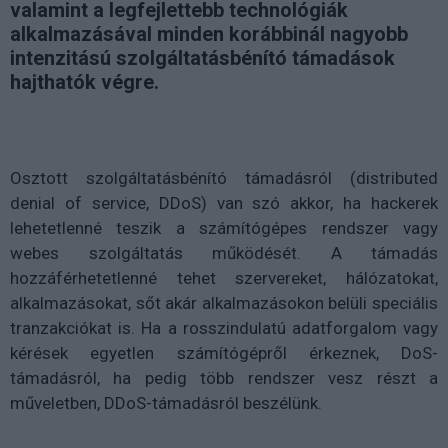
valamint a legfejlettebb technológiák
alkalmazásával minden korábbinál nagyobb
intenzitású szolgáltatásbénító támadások
hajthatók végre.
Osztott szolgáltatásbénító támadásról (distributed
denial of service, DDoS) van szó akkor, ha hackerek
lehetetlenné teszik a számítógépes rendszer vagy
webes szolgáltatás működését. A támadás
hozzáférhetetlenné tehet szervereket, hálózatokat,
alkalmazásokat, sőt akár alkalmazásokon belüli speciális
tranzakciókat is. Ha a rosszindulatú adatforgalom vagy
kérések egyetlen számítógépről érkeznek, DoS-
támadásról, ha pedig több rendszer vesz részt a
műveletben, DDoS-támadásról beszélünk.