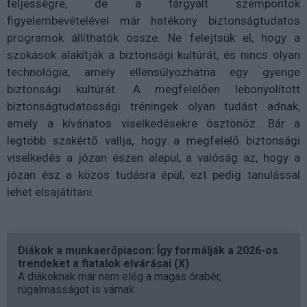
teljességre, de a tárgyalt szempontok
figyelembevételével már hatékony biztonságtudatos
programok állíthatók össze. Ne felejtsük el, hogy a
szokások alakítják a biztonsági kultúrát, és nincs olyan
technológia, amely ellensúlyozhatna egy gyenge
biztonsági kultúrát. A megfelelően lebonyolított
biztonságtudatossági tréningek olyan tudást adnak,
amely a kívánatos viselkedésekre ösztönöz. Bár a
legtöbb szakértő vallja, hogy a megfelelő biztonsági
viselkedés a józan észen alapul, a valóság az, hogy a
józan ész a közös tudásra épül, ezt pedig tanulással
lehet elsajátítani.
Diákok a munkaerőpiacon: Így formálják a 2026-os
trendeket a fiatalok elvárásai (X)
A diákoknak már nem elég a magas órabér,
rugalmasságot is várnak.