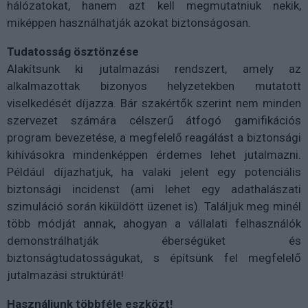
hálózatokat, hanem azt kell megmutatniuk nekik,
miképpen használhatják azokat biztonságosan.
Tudatosság ösztönzése
Alakítsunk ki jutalmazási rendszert, amely az
alkalmazottak bizonyos helyzetekben mutatott
viselkedését díjazza. Bár szakértők szerint nem minden
szervezet számára célszerű átfogó gamifikációs
program bevezetése, a megfelelő reagálást a biztonsági
kihívásokra mindenképpen érdemes lehet jutalmazni.
Például díjazhatjuk, ha valaki jelent egy potenciális
biztonsági incidenst (ami lehet egy adathalászati
szimuláció során kiküldött üzenet is). Találjuk meg minél
több módját annak, ahogyan a vállalati felhasználók
demonstrálhatják éberségüket és
biztonságtudatosságukat, s építsünk fel megfelelő
jutalmazási struktúrát!
Használjunk többféle eszközt!