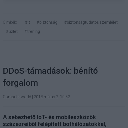
Címkék:
#it
#biztonság
#biztonságtudatos szemlélet
#üzlet
#tréning
DDoS-támadások: bénító
forgalom
Computerworld
|
2018 május 2. 10:52
A sebezhető IoT- és mobileszközök
százezreiből felépített bothálózatokkal,