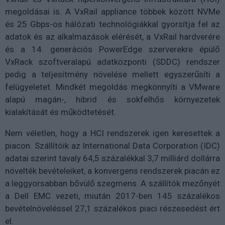
megoldásai is. A VxRail appliance többek között NVMe
és 25 Gbps-os hálózati technológiákkal gyorsítja fel az
adatok és az alkalmazások elérését, a VxRail hardverére
és a 14. generációs PowerEdge szerverekre épülő
VxRack szoftveralapú adatközponti (SDDC) rendszer
pedig a teljesítmény növelése mellett egyszerűsíti a
felügyeletet. Mindkét megoldás megkönnyíti a VMware
alapú magán-, hibrid és sokfelhős környezetek
kialakítását és működtetését.
Nem véletlen, hogy a HCI rendszerek igen keresettek a
piacon. Szállítóik az International Data Corporation (IDC)
adatai szerint tavaly 64,5 százalékkal 3,7 milliárd dollárra
növelték bevételeiket, a konvergens rendszerek piacán ez
a leggyorsabban bővülő szegmens. A szállítók mezőnyét
a Dell EMC vezeti, miután 2017-ben 145 százalékos
bevételnöveléssel 27,1 százalékos piaci részesedést ért
el.