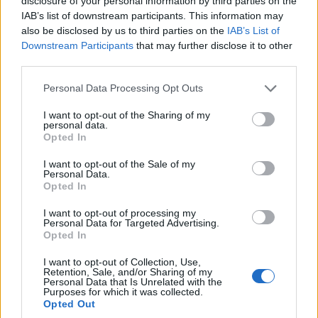
disclosure of your personal information by third parties on the
vezetők a hatékony kibervédelmet támogató biztonsági
IAB’s list of downstream participants. This information may
kultúra kialakítását. Ha ugyanis az alkalmazottak
also be disclosed by us to third parties on the
IAB’s List of
nincsenek tisztában cselekedeteik következményeivel, s
Downstream Participants
that may further disclose it to other
third parties.
könnyelműen kezelik a rájuk bízott bizalmas adatokat és
informatikai eszközöket, a legfejlettebb technológiai
Please note that this website/app uses one or more Google
Personal Data Processing Opt Outs
megoldások sem fogják tudni megvédeni az
services and may gather and store information including but
not limited to your visit or usage behaviour. You may click to
I want to opt-out of the Sharing of my
informatikai rendszereket. Szakértők szerint az utóbbi
personal data.
grant or deny consent to Google and its third-party tags to
években számottevően nőtt a biztonságtudatos
Opted In
use your data for below specified purposes in below Google
alkalmazotti szemlélet kialakítására hivatott programok
consent section.
I want to opt-out of the Sale of my
jelentősége. Az alábbiakban Ira Winkler, a CIO.com
Personal Data.
Opted In
munkatársának cikke alapján áttekintjük azokat az
elemeket, amelyekre feltétlenül szükség van a
I want to opt-out of processing my
biztonságtudatosságot felépítő program sikeréhez.
Personal Data for Targeted Advertising.
Opted In
I want to opt-out of Collection, Use,
Retention, Sale, and/or Sharing of my
Personal Data that Is Unrelated with the
Felsővezetői támogatás
Purposes for which it was collected.
Opted Out
A vállalatvezetés támogatásának elnyerése több