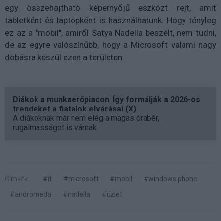
egy összehajtható képernyőjű eszközt rejt, amit
tabletként és laptopként is használhatunk. Hogy tényleg
ez az a "mobil", amiről Satya Nadella beszélt, nem tudni,
de az egyre valószínűbb, hogy a Microsoft valami nagy
dobásra készül ezen a területen.
Diákok a munkaerőpiacon: Így formálják a 2026-os
trendeket a fiatalok elvárásai (X)
A diákoknak már nem elég a magas órabér,
rugalmasságot is várnak.
Címkék:
#it
#microsoft
#mobil
#windows phone
#andromeda
#nadella
#üzlet