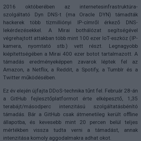
2016 októberében az internetesinfrastruktúra-
szolgáltató Dyn DNS-t (ma Oracle DYN) támadták
hackerek több tízmilliónyi IP-címről érkező DNS-
lekérdezésekkel. A Mirai bothálózat segítségével
végrehajtott attakban több mint 100 ezer IoT-eszköz (IP-
kamera, nyomtató stb.) vett részt. Legnagyobb
kiépítettségében a Mirai 400 ezer botot tartalmazott. A
támadás eredményeképpen zavarok léptek fel az
Amazon, a Netflix, a Reddit, a Spotify, a Tumblr és a
Twitter működésében.
Ez év elején újfajta DDoS-technika tűnt fel. Február 28-án
a GitHub fejlesztőplatformot érte elképesztő, 1,35
terabájt/másodperc intenzitású szolgáltatásbénító
támadás. Bár a GitHub csak átmenetileg került offline
állapotba, és kevesebb mint 20 percen belül teljes
mértékben vissza tudta verni a támadást, annak
intenzitása komoly aggodalmakra adhat okot.