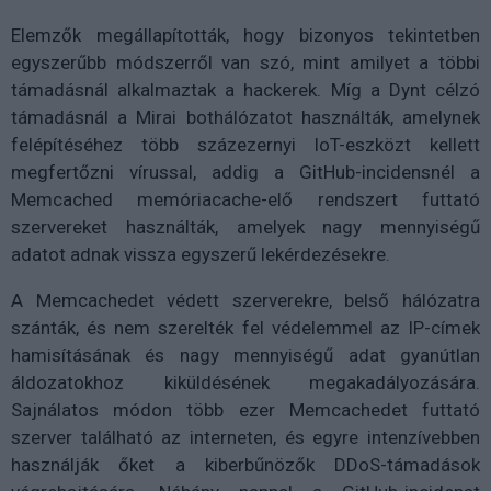
Elemzők megállapították, hogy bizonyos tekintetben
egyszerűbb módszerről van szó, mint amilyet a többi
támadásnál alkalmaztak a hackerek. Míg a Dynt célzó
támadásnál a Mirai bothálózatot használták, amelynek
felépítéséhez több százezernyi IoT-eszközt kellett
megfertőzni vírussal, addig a GitHub-incidensnél a
Memcached memóriacache-elő rendszert futtató
szervereket használták, amelyek nagy mennyiségű
adatot adnak vissza egyszerű lekérdezésekre.
A Memcachedet védett szerverekre, belső hálózatra
szánták, és nem szerelték fel védelemmel az IP-címek
hamisításának és nagy mennyiségű adat gyanútlan
áldozatokhoz kiküldésének megakadályozására.
Sajnálatos módon több ezer Memcachedet futtató
szerver található az interneten, és egyre intenzívebben
használják őket a kiberbűnözők DDoS-támadások