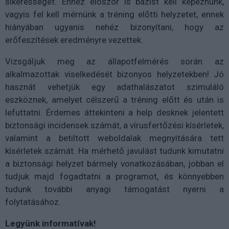
sikerességét. Ehhez először is bázist kell képeznünk,
vagyis fel kell mérnünk a tréning előtti helyzetet, ennek
hiányában ugyanis nehéz bizonyítani, hogy az
erőfeszítések eredményre vezettek.
Vizsgáljuk meg az állapotfelmérés során az
alkalmazottak viselkedését bizonyos helyzetekben! Jó
hasznát vehetjük egy adathalászatot szimuláló
eszköznek, amelyet célszerű a tréning előtt és után is
lefuttatni. Érdemes áttekinteni a help desknek jelentett
biztonsági incidensek számát, a vírusfertőzési kísérletek,
valamint a betiltott weboldalak megnyitására tett
kísérletek számát. Ha mérhető javulást tudunk kimutatni
a biztonsági helyzet bármely vonatkozásában, jobban el
tudjuk majd fogadtatni a programot, és könnyebben
tudunk további anyagi támogatást nyerni a
folytatásához.
Legyünk informatívak!