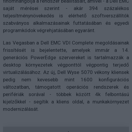
finomhangolja a rendszer beállításait, amivel - a Dell EMC
saját mérései szerint - akár 394 százalékos
teljesítménynövekedés is elérhető szoftverszállítók
szabványos alkalmazásainak futtatásában és egyedi
programkódok végrehjatásában egyaránt.
Las Vegasban a Dell EMC VDI Complete megoldásainak
frissítését is bejelentette, amelyek immár a 14.
generációs PowerEdge szervereket is tartalmazzák a
desktop környezetek végponttól végpontig terjedő
virtualizálásához. Az új, Dell Wyse 5070 vékony kliensek
pedig nem kevesebb mint 1600 konfigurációs
változatban, támogatott operációs rendszerek és
perifériák sorával - többek között 4k felbontású
kijelzőkkel - segítik a kliens oldal, a munkakörnyezet
modernizálását.