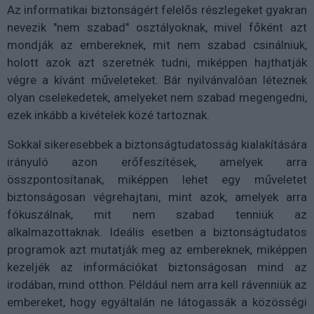
Az informatikai biztonságért felelős részlegeket gyakran
nevezik "nem szabad" osztályoknak, mivel főként azt
mondják az embereknek, mit nem szabad csinálniuk,
holott azok azt szeretnék tudni, miképpen hajthatják
végre a kívánt műveleteket. Bár nyilvánvalóan léteznek
olyan cselekedetek, amelyeket nem szabad megengedni,
ezek inkább a kivételek közé tartoznak.
Sokkal sikeresebbek a biztonságtudatosság kialakítására
irányuló azon erőfeszítések, amelyek arra
összpontosítanak, miképpen lehet egy műveletet
biztonságosan végrehajtani, mint azok, amelyek arra
fókuszálnak, mit nem szabad tenniük az
alkalmazottaknak. Ideális esetben a biztonságtudatos
programok azt mutatják meg az embereknek, miképpen
kezeljék az információkat biztonságosan mind az
irodában, mind otthon. Például nem arra kell rávenniük az
embereket, hogy egyáltalán ne látogassák a közösségi