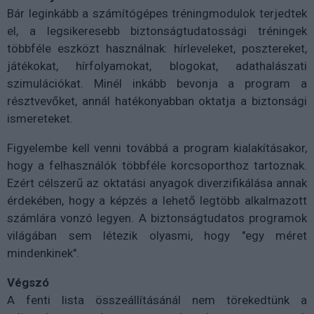
Bár leginkább a számítógépes tréningmodulok terjedtek
el, a legsikeresebb biztonságtudatossági tréningek
többféle eszközt használnak: hírleveleket, posztereket,
játékokat, hírfolyamokat, blogokat, adathalászati
szimulációkat. Minél inkább bevonja a program a
résztvevőket, annál hatékonyabban oktatja a biztonsági
ismereteket.
Figyelembe kell venni továbbá a program kialakításakor,
hogy a felhasználók többféle korcsoporthoz tartoznak.
Ezért célszerű az oktatási anyagok diverzifikálása annak
érdekében, hogy a képzés a lehető legtöbb alkalmazott
számlára vonzó legyen. A biztonságtudatos programok
világában sem létezik olyasmi, hogy "egy méret
mindenkinek".
Végszó
A fenti lista összeállításánál nem törekedtünk a