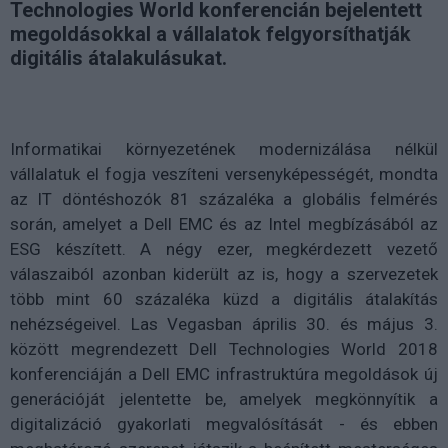
Technologies World konferencián bejelentett
megoldásokkal a vállalatok felgyorsíthatják
digitális átalakulásukat.
Informatikai környezetének modernizálása nélkül
vállalatuk el fogja veszíteni versenyképességét, mondta
az IT döntéshozók 81 százaléka a globális felmérés
során, amelyet a Dell EMC és az Intel megbízásából az
ESG készített. A négy ezer, megkérdezett vezető
válaszaiból azonban kiderült az is, hogy a szervezetek
több mint 60 százaléka küzd a digitális átalakítás
nehézségeivel. Las Vegasban április 30. és május 3.
között megrendezett Dell Technologies World 2018
konferenciáján a Dell EMC infrastruktúra megoldások új
generációját jelentette be, amelyek megkönnyítik a
digitalizáció gyakorlati megvalósítását - és ebben