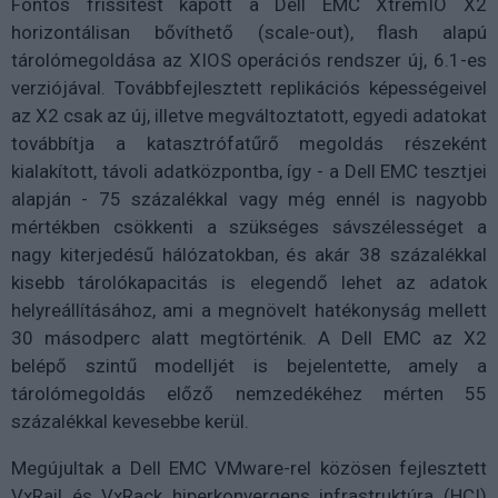
Fontos frissítést kapott a Dell EMC XtremIO X2
horizontálisan bővíthető (scale-out), flash alapú
tárolómegoldása az XIOS operációs rendszer új, 6.1-es
verziójával. Továbbfejlesztett replikációs képességeivel
az X2 csak az új, illetve megváltoztatott, egyedi adatokat
továbbítja a katasztrófatűrő megoldás részeként
kialakított, távoli adatközpontba, így - a Dell EMC tesztjei
alapján - 75 százalékkal vagy még ennél is nagyobb
mértékben csökkenti a szükséges sávszélességet a
nagy kiterjedésű hálózatokban, és akár 38 százalékkal
kisebb tárolókapacitás is elegendő lehet az adatok
helyreállításához, ami a megnövelt hatékonyság mellett
30 másodperc alatt megtörténik. A Dell EMC az X2
belépő szintű modelljét is bejelentette, amely a
tárolómegoldás előző nemzedékéhez mérten 55
százalékkal kevesebbe kerül.
Megújultak a Dell EMC VMware-rel közösen fejlesztett
VxRail és VxRack hiperkonvergens infrastruktúra (HCI)