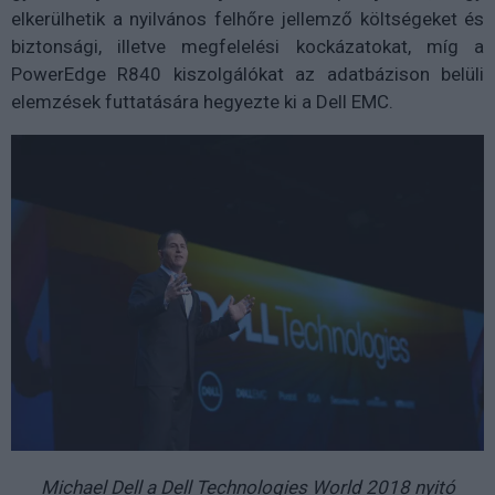
elkerülhetik a nyilvános felhőre jellemző költségeket és
biztonsági, illetve megfelelési kockázatokat, míg a
PowerEdge R840 kiszolgálókat az adatbázison belüli
elemzések futtatására hegyezte ki a Dell EMC.
Michael Dell a Dell Technologies World 2018 nyitó