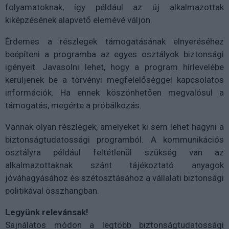
folyamatoknak, így például az új alkalmazottak
kiképzésének alapvető elemévé váljon.
Érdemes a részlegek támogatásának elnyeréséhez
beépíteni a programba az egyes osztályok biztonsági
igényeit. Javasolni lehet, hogy a program hírlevelébe
kerüljenek be a törvényi megfelelőséggel kapcsolatos
információk. Ha ennek köszönhetően megvalósul a
támogatás, megérte a próbálkozás.
Vannak olyan részlegek, amelyeket ki sem lehet hagyni a
biztonságtudatossági programból. A kommunikációs
osztályra például feltétlenül szükség van az
alkalmazottaknak szánt tájékoztató anyagok
jóváhagyásához és szétosztásához a vállalati biztonsági
politikával összhangban.
Legyünk relevánsak!
Sajnálatos módon a legtöbb biztonságtudatossági