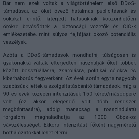
Bár nem ezek voltak a világtörténelem első DDoS-
támadásai, az őket övező hatalmas publicitásnak és
sokakat érintő, kiterjedt hatásuknak köszönhetően
örökre bevésődtek a biztonsági vezetők és CIO-k
emlékezetébe, mint súlyos fejfájást okozó potenciális
veszélyek.
Azóta a DDoS-támadások mondhatni, túlságosan is
gyakoriakká váltak, elterjedten használják őket többek
között bosszúállásra, zsarolásra, politikai célokra és
kiberháborús fegyverként. Az évek során egyre nagyobb
szabásúak lettek a szolgáltatásbénító támadások: míg a
90-es évek közepén intenzitásuk 150 kérés/másodperc
volt (ez akkor elegendő volt több rendszer
megbénítására), addig manapság a rosszindulatú
forgalom meghaladhatja az 1000 Gbps-os
sávszélességet. Ekkora intenzitást főként nagyméretű
bothálózatokkal lehet elérni.