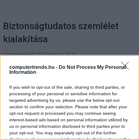
Biztonságtudatos szemlélet
kialakítása
Computerworld
|
2018 május 2. 15:11
computertrends.hu -
Do Not Process My Personal
Information
A hatékony biztonsági tréningek élvezik a
felsővezetés és a vállalati részlegek
If you wish to opt-out of the sale, sharing to third parties, or
támogatását, relevánsak, informatívak,
processing of your personal or sensitive information for
többféle eszközt használnak, és mérik a
targeted advertising by us, please use the below opt-out
sikerességet.
section to confirm your selection. Please note that after your
opt-out request is processed you may continue seeing
interest-based ads based on personal information utilized by
us or personal information disclosed to third parties prior to
your opt-out. You may separately opt-out of the further
Mindig is fontosnak tartották a biztonságért felelős