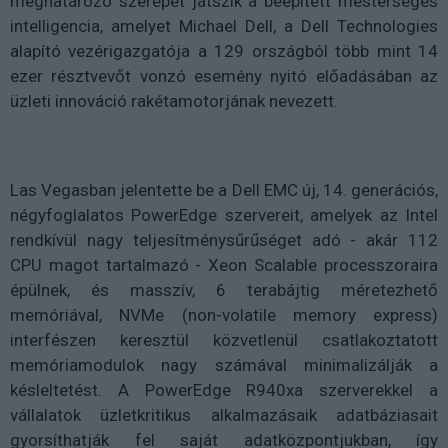
meghatározó szerepet játszik a beépített mesterséges
intelligencia, amelyet Michael Dell, a Dell Technologies
alapító vezérigazgatója a 129 országból több mint 14
ezer résztvevőt vonzó esemény nyitó előadásában az
üzleti innováció rakétamotorjának nevezett.
Las Vegasban jelentette be a Dell EMC új, 14. generációs,
négyfoglalatos PowerEdge szervereit, amelyek az Intel
rendkívül nagy teljesítménysűrűséget adó - akár 112
CPU magot tartalmazó - Xeon Scalable processzoraira
épülnek, és masszív, 6 terabájtig méretezhető
memóriával, NVMe (non-volatile memory express)
interfészen keresztül közvetlenül csatlakoztatott
memóriamodulok nagy számával minimalizálják a
késleltetést. A PowerEdge R940xa szerverekkel a
vállalatok üzletkritikus alkalmazásaik adatbáziasait
gyorsíthatják fel saját adatközpontjukban, így