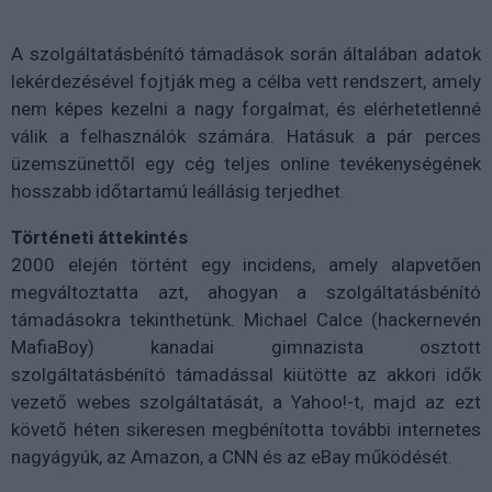
A szolgáltatásbénító támadások során általában adatok
lekérdezésével fojtják meg a célba vett rendszert, amely
nem képes kezelni a nagy forgalmat, és elérhetetlenné
válik a felhasználók számára. Hatásuk a pár perces
üzemszünettől egy cég teljes online tevékenységének
hosszabb időtartamú leállásig terjedhet.
Történeti áttekintés
2000 elején történt egy incidens, amely alapvetően
megváltoztatta azt, ahogyan a szolgáltatásbénító
támadásokra tekinthetünk. Michael Calce (hackernevén
MafiaBoy) kanadai gimnazista osztott
szolgáltatásbénító támadással kiütötte az akkori idők
vezető webes szolgáltatását, a Yahoo!-t, majd az ezt
követő héten sikeresen megbénította további internetes
nagyágyúk, az Amazon, a CNN és az eBay működését.