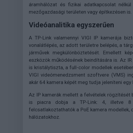
áramhálózat és fizikai adatkapcsolat nélkül
mezőgazdasági területen vagy építkezésen is.
Videóanalitika egyszerűen
A TP-Link valamennyi VIGI IP kamerája bizt
vonalátlépés, az adott területre belépés, a tá
járművek megkülönböztetését. Emellett képe
eszközök működésének beindítására is. Az I
is kristálytiszta, a full-color modellek esetébe
VIGI videómenedzsment szoftvere (VMS) ingy
akár 64 kamera képét meg tudja jeleníteni egy
Az IP kamerák mellett a felvételek rögzítését b
is piacra dobja a TP-Link: 4, illetve 8
felcsatlakoztathatók a PoE kamera modellek, 
hálózatokhoz.