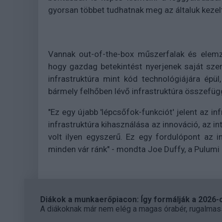
gyorsan többet tudhatnak meg az általuk kezelt
Vannak out-of-the-box műszerfalak és elemz
hogy gazdag betekintést nyerjenek saját szer
infrastruktúra mint kód technológiájára épü
bármely felhőben lévő infrastruktúra összefügg
"Ez egy újabb 'lépcsőfok-funkciót' jelent az i
infrastruktúra kihasználása az innováció, az i
volt ilyen egyszerű. Ez egy fordulópont az
minden vár ránk" - mondta Joe Duffy, a Pulumi
Diákok a munkaerőpiacon: Így formálják a 2026-os
A diákoknak már nem elég a magas órabér, rugalmass