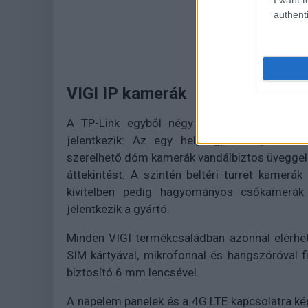
authenti
VIGI IP kamerák
A TP-Link egyből négy fontos és népszerű 
jelentkezik: Az egy helység, terem, iroda
szerelhető dóm kamerák vandálbiztos üveggel 
áttekintést. A szintén beltéri turret kamerák 
kivitelben pedig hagyományos csőkamerák
jelentkezik a gyártó.
Minden VIGI termékcsaládban azonnal elérhet
SIM kártyával, mikrofonnal és hangszóróval f
biztosító 6 mm lencsével.
A napelem panelek és a 4G LTE kapcsolatra ké