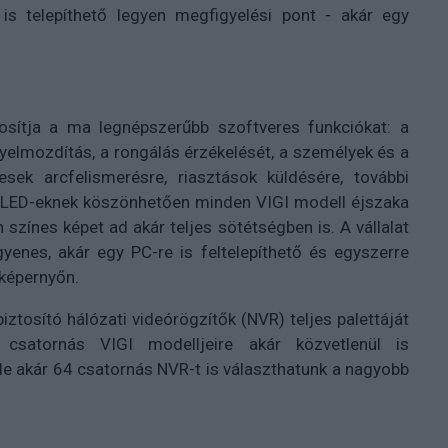
 is telepíthető legyen megfigyelési pont - akár egy
osítja a ma legnépszerűbb szoftveres funkciókat: a
rgyelmozdítás, a rongálás érzékelését, a személyek és a
sek arcfelismerésre, riasztások küldésére, további
R LED-eknek köszönhetően minden VIGI modell éjszaka
n színes képet ad akár teljes sötétségben is. A vállalat
enes, akár egy PC-re is feltelepíthető és egyszerre
 képernyőn.
iztosító hálózati videórögzítők (NVR) teljes palettáját
 csatornás VIGI modelljeire akár közvetlenül is
de akár 64 csatornás NVR-t is választhatunk a nagyobb