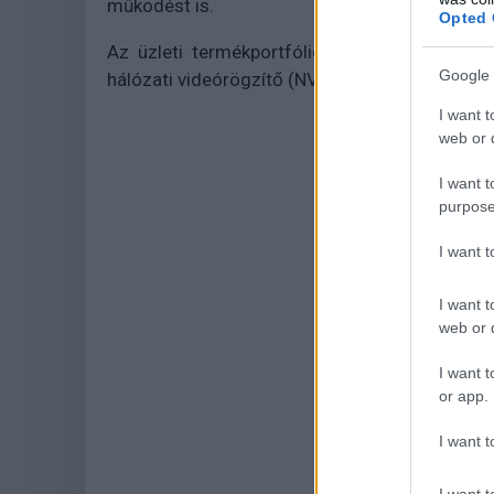
működést is.
Opted 
Az üzleti termékportfólió bővül ki 2023-ba
Google 
hálózati videórögzítő (NVR), videódekóder és
I want t
web or d
I want t
purpose
I want 
I want t
web or d
I want t
or app.
I want t
I want t