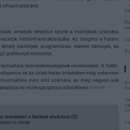
 infrastruktúráról.
Si
Be
er
ések, amelyek lehetővé teszik a mérnökök számára,
vezetük felhőinfrastruktúrájába. Az Insights a Pulumi
Di
l, amely bármilyen programozási nyelvet támogat, és
A 
ő grafikonját biztosítja.
nfrastruktúra termelékenységének növelésében. A felhő-
ntelligencia és az üzleti hatás érdekében még soha nem
 infrastruktúra mint kód számára, és még nagyon sok
A 
 alapítója és vezérigazgatója a BetaNews
szerint
.
me
Ha
vá
sz
 trendeket a fiatalok elvárásai (X)
ágot is várnak.
Ir