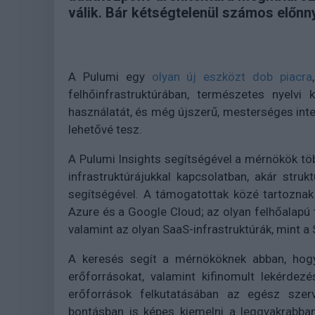
válik. Bár kétségtelenül számos előnnye
A Pulumi egy
olyan új eszközt dob piacra
felhőinfrastruktúrában, természetes nyelvi 
használatát, és még újszerű, mesterséges intell
lehetővé tesz.
A Pulumi Insights segítségével a mérnökök tö
infrastruktúrájukkal kapcsolatban, akár stru
segítségével. A támogatottak közé tartoznak
Azure és a Google Cloud; az olyan felhőalapú
valamint az olyan SaaS-infrastruktúrák, mint a
A keresés segít a mérnököknek abban, hog
erőforrásokat, valamint kifinomult lekérdez
erőforrások felkutatásában az egész szerv
bontásban is képes kiemelni a leggyakrabban