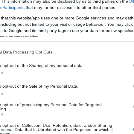
. This information may also be disclosed by us to third parties on the
IA
Participants
that may further disclose it to other third parties.
 that this website/app uses one or more Google services and may gath
including but not limited to your visit or usage behaviour. You may click 
 to Google and its third-party tags to use your data for below specifi
zerkesztőségünk.
ogle consent section.
l Data Processing Opt Outs
zte le a TP-Link Magyarország közkedvelt hálózati
o opt-out of the Sharing of my personal data.
GI biztonságtechnikai termékcsaládot április elején
In
o opt-out of the Sale of my Personal Data.
e rendelkezik magyar képviselettel,
lakossági termékei
In
, vállalati termékei pedig több hazai egyetem, felső
to opt-out of processing my Personal Data for Targeted
si képviselők munkáját segítik.
ing.
In
TP-Link hálózati termékei, nem kis részben az Omada
o opt-out of Collection, Use, Retention, Sale, and/or Sharing
önhetően, amely erőteljesen támogatja a felhőalapú
ersonal Data that Is Unrelated with the Purposes for which it
lected.