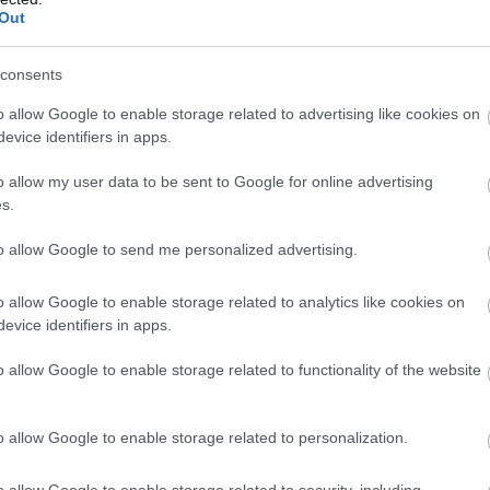
Out
n a most bemutatott VIGI professzionális IP kamera,
consents
 napelem panel megoldásokkal.
o allow Google to enable storage related to advertising like cookies on
evice identifiers in apps.
o allow my user data to be sent to Google for online advertising
s.
to allow Google to send me personalized advertising.
o allow Google to enable storage related to analytics like cookies on
evice identifiers in apps.
o allow Google to enable storage related to functionality of the website
o allow Google to enable storage related to personalization.
o allow Google to enable storage related to security, including