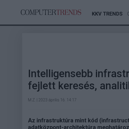
KKV TRENDS
Intelligensebb infrast
fejlett keresés, analit
M.Z.
|
2023 április 16. 14:17
Az infrastruktúra mint kód (infrastruc
adatközpont-architektúra meghatározá