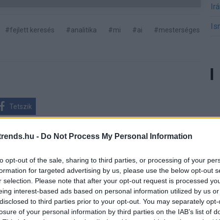
Ir
Is
#fejlett keresés
#analitika
#mi
#ai
#mesterséges
Tetszik
rends.hu -
Do Not Process My Personal Information
zászólások
to opt-out of the sale, sharing to third parties, or processing of your per
formation for targeted advertising by us, please use the below opt-out s
r selection. Please note that after your opt-out request is processed y
eing interest-based ads based on personal information utilized by us or
nk üzleti
disclosed to third parties prior to your opt-out. You may separately opt-
losure of your personal information by third parties on the IAB’s list of