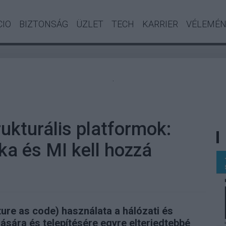
CIO
BIZTONSÁG
ÜZLET
TECH
KARRIER
VÉLEMÉ
.
rukturális platformok:
ika és MI kell hozzá
ture as code) használata a hálózati és
sára és telepítésére egyre elterjedtebbé