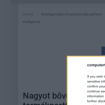
Címkék:
#intelligensebb infrastrukturális platform
intelligencia
computert
Hoz
If you wish 
sensitive in
confirm you
continue se
Nagyot bővült a TP-Li
information 
further disc