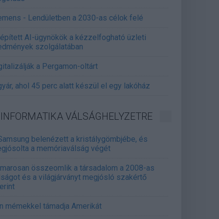
emens - Lendületben a 2030-as célok felé
épített AI-ügynökök a kézzelfogható üzleti
edmények szolgálatában
gitalizálják a Pergamon-oltárt
gyár, ahol 45 perc alatt készül el egy lakóház
INFORMATIKA VÁLSÁGHELYZETRE
Samsung belenézett a kristálygömbjébe, és
gjósolta a memóriaválság végét
marosan összeomlik a társadalom a 2008-as
lságot és a világjárványt megjósló szakértő
erint
án mémekkel támadja Amerikát