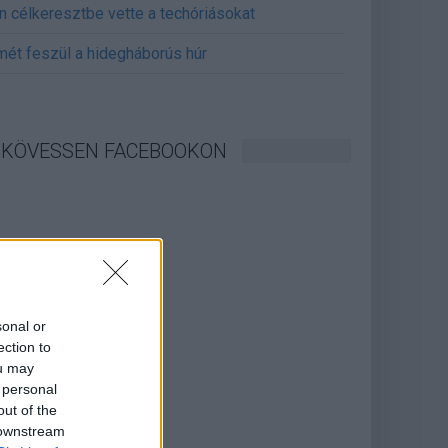
án célkeresztbe vette a techóriásokat
mét feszül a hidegháborús húr
KÖVESSEN FACEBOOKON
sonal or
ection to
ou may
 personal
out of the
 downstream