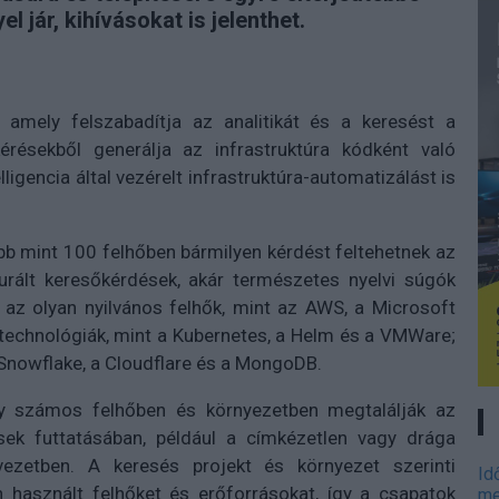
l jár, kihívásokat is jelenthet.
, amely felszabadítja az analitikát és a keresést a
kérésekből generálja az infrastruktúra kódként való
igencia által vezérelt infrastruktúra-automatizálást is
bb mint 100 felhőben bármilyen kérdést feltehetnek az
kturált keresőkérdések, akár természetes nyelvi súgók
 az olyan nyilvános felhők, mint az AWS, a Microsoft
 technológiák, mint a Kubernetes, a Helm és a VMWare;
 Snowflake, a Cloudflare és a MongoDB.
y számos felhőben és környezetben megtalálják az
ések futtatásában, például a címkézetlen vagy drága
ezetben. A keresés projekt és környezet szerinti
Id
 használt felhőket és erőforrásokat, így a csapatok
me