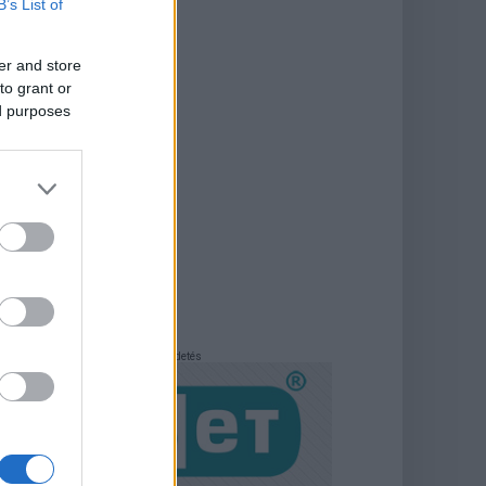
B’s List of
er and store
to grant or
ed purposes
Hirdetés