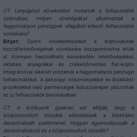
CT: Lenyűgöző növekedést mutattak a felhasználók
számában, milyen stratégiákat alkalmaztak a
hagyományos pénzügyek világából érkező felhasználók
vonzására?
Bitget:
Gyors növekedésünket a kriptovaluták
hozzáférhetőségének növelésére összpontosítva értük
el. Könnyen használható kereskedési lehetőségekkel,
oktatási anyagokkal és zökkenőmentes fiat-kripto
integrációval sikerült vonzanuk a hagyományos pénzügyi
felhasználókat. A pénzügyi intézményekkel és blokklánc
projektekkel való partnerségek kulcsszerepet játszottak
az új felhasználók bevonásában.
CT: A kritikusok gyakran azt állítják, hogy a
központosított tőzsdék ellentétesek a blokklánc
decentralizált szellemével. Hogyan egyensúlyozzák a
decentralizációt és a központosított tőzsdét?