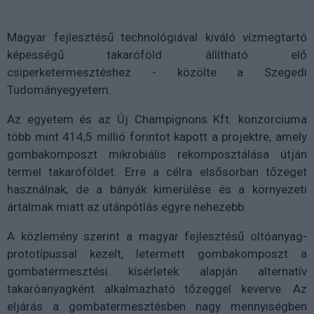
Magyar fejlesztésű technológiával kiváló vízmegtartó
képességű takaróföld állítható elő
csiperketermesztéshez - közölte a Szegedi
Tudományegyetem.
Az egyetem és az Új Champignons Kft. konzorciuma
több mint 414,5 millió forintot kapott a projektre, amely
gombakomposzt mikrobiális rekomposztálása útján
termel takaróföldet. Erre a célra elsősorban tőzeget
használnak, de a bányák kimerülése és a környezeti
ártalmak miatt az utánpótlás egyre nehezebb.
A közlemény szerint a magyar fejlesztésű oltóanyag-
prototípussal kezelt, letermett gombakomposzt a
gombatermesztési kísérletek alapján alternatív
takaróanyagként alkalmazható tőzeggel keverve. Az
eljárás a gombatermesztésben nagy mennyiségben