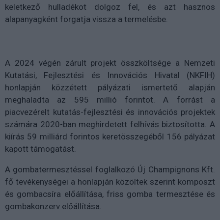
keletkező hulladékot dolgoz fel, és azt hasznos
alapanyagként forgatja vissza a termelésbe.
A 2024 végén zárult projekt összköltsége a Nemzeti
Kutatási, Fejlesztési és Innovációs Hivatal (NKFIH)
honlapján közzétett pályázati ismertető alapján
meghaladta az 595 millió forintot. A forrást a
piacvezérelt kutatás-fejlesztési és innovációs projektek
számára 2020-ban meghirdetett felhívás biztosította. A
kiírás 59 milliárd forintos keretösszegéből 156 pályázat
kapott támogatást.
A gombatermesztéssel foglalkozó Új Champignons Kft.
fő tevékenységei a honlapján közöltek szerint komposzt
és gombacsíra előállítása, friss gomba termesztése és
gombakonzerv előállítása.