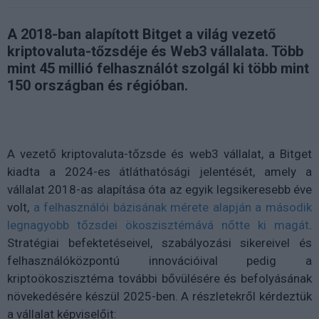
A 2018-ban alapított Bitget a világ vezető
kriptovaluta-tőzsdéje és Web3 vállalata. Több
mint 45 millió felhasználót szolgál ki több mint
150 országban és régióban.
A vezető kriptovaluta-tőzsde és web3 vállalat, a Bitget
kiadta a 2024-es átláthatósági jelentését, amely a
vállalat 2018-as alapítása óta az egyik legsikeresebb éve
volt,
a felhasználói bázisának mérete alapján a második
legnagyobb tőzsdei ökoszisztémává nőtte ki magát
.
Stratégiai befektetéseivel, szabályozási sikereivel és
felhasználóközpontú innovációival pedig a
kriptoökoszisztéma további bővülésére és befolyásának
növekedésére készül 2025-ben. A részletekről kérdeztük
a vállalat képviselőit: