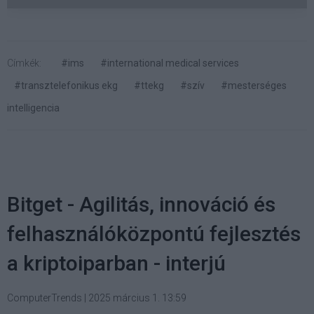
Címkék:
#ims
#international medical services
#transztelefonikus ekg
#ttekg
#szív
#mesterséges
intelligencia
Bitget - Agilitás, innováció és
felhasználóközpontú fejlesztés
a kriptoiparban - interjú
ComputerTrends
|
2025 március 1. 13:59