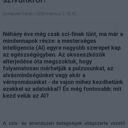
ComputerTrends
|
2025 március 2. 15:42
Néhány éve még csak sci-finek tűnt, ma már a
mindennapok része: a mesterséges
intelligencia (AI) egyre nagyobb szerepet kap
az egészségügyben. Az okoseszközök
elterjedése óta megszoktuk, hogy
folyamatosan mérhetjük a pulzusunkat, az
alvásminőségünket vagy akár a
vérnyomásunkat - de vajon mihez kezdhetünk
ezekkel az adatokkal? És még fontosabb: mit
kezd velük az AI?
A szív- és érrendszeri betegségek világszerte vezető