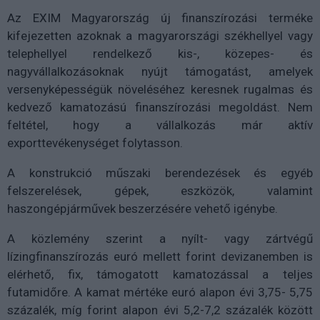
Az EXIM Magyarország új finanszírozási terméke
kifejezetten azoknak a magyarországi székhellyel vagy
telephellyel rendelkező kis-, közepes- és
nagyvállalkozásoknak nyújt támogatást, amelyek
versenyképességük növeléséhez keresnek rugalmas és
kedvező kamatozású finanszírozási megoldást. Nem
feltétel, hogy a vállalkozás már aktív
exporttevékenységet folytasson.
A konstrukció műszaki berendezések és egyéb
felszerelések, gépek, eszközök, valamint
haszongépjárművek beszerzésére vehető igénybe.
A közlemény szerint a nyílt- vagy zártvégű
lízingfinanszírozás euró mellett forint devizanemben is
elérhető, fix, támogatott kamatozással a teljes
futamidőre. A kamat mértéke euró alapon évi 3,75- 5,75
százalék, míg forint alapon évi 5,2-7,2 százalék között