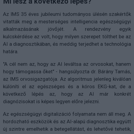
Mi lesz a következő lépés?
Az IMS 35 éves jubileumi tudományos ülésén szakértők
vitatták meg a mesterséges intelligencia egészségügyi
alkalmazásának jövőjét. A rendezvény egyik
kulcskérdése az volt, hogy milyen szerepet tölthet be az
AI a diagnosztikában, és meddig terjedhet a technológia
határa.
"A cél nem az, hogy az AI leváltsa az orvosokat, hanem
hogy támogassa őket" - hangsúlyozta dr. Bárány Tamás,
az IMS orvosigazgatója. Az algoritmus jelenleg kiválóan
különíti el az egészséges és a kóros EKG-kat, de a
következő lépés az, hogy az AI már konkrét
diagnózisokat is képes legyen előre jelezni.
Az egészségügyi digitalizáció folyamata nem áll meg. A
hordozható eszközök és az AI-alapú diagnosztika együtt
új szintre emelhetik a betegellátást, és lehetővé tehetik,