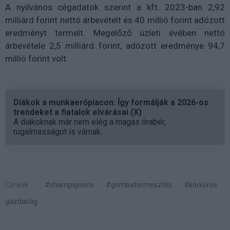
A nyilvános cégadatok szerint a kft. 2023-ban 2,92
milliárd forint nettó árbevételt és 40 millió forint adózott
eredményt termelt. Megelőző üzleti évében nettó
árbevétele 2,5 milliárd forint, adózott eredménye 94,7
millió forint volt.
Diákok a munkaerőpiacon: Így formálják a 2026-os
trendeket a fiatalok elvárásai (X)
A diákoknak már nem elég a magas órabér,
rugalmasságot is várnak.
Címkék:
#champignons
#gombatermesztés
#körkörös
gazdaság