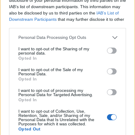
disclosure of your personal information by third parties on the
IAB’s list of downstream participants. This information may
also be disclosed by us to third parties on the
IAB’s List of
Downstream Participants
that may further disclose it to other
A 4iG Nyrt. 2024-ben 700 milliárd forintos árbevételi
third parties.
rekorddal és 48,5 milliárd forintos veszteséggel zárt -
Please note that this website/app uses one or more Google
Personal Data Processing Opt Outs
olvasható a Budapesti Értéktőzsde (BÉT) honlapján
services and may gather and store information including but
közzétett jelentésben.
not limited to your visit or usage behaviour. You may click to
I want to opt-out of the Sharing of my
personal data.
grant or deny consent to Google and its third-party tags to
Opted In
Az értékesítés nettó árbevétele 17,71 százalékkal nőtt, a
use your data for below specified purposes in below Google
consent section.
nettó eredmény 131,22 százalékkal csökkent az előző
I want to opt-out of the Sale of my
Personal Data.
évihez képest. A kamatok, adózás és értékcsökkenési
Opted In
leírás előtti eredmény (EBITDA) meghaladta a 230,7
I want to opt-out of processing my
milliárd forintot, éves emelkedése csaknem 15 százalék.
Personal Data for Targeted Advertising.
Opted In
Az eredményeket bemutató vállalati közlemény szerint a
nettó árbevétel 85 százaléka a telekommunikációs, a
I want to opt-out of Collection, Use,
Retention, Sale, and/or Sharing of my
többi az informatikai szegmens tevékenységéből
Personal Data that Is Unrelated with the
Purposes for which it was collected.
származott. A veszteséget főként pénzkiáramlással
Opted Out
nem járó tételekkel és egyszeri kiadásokkal