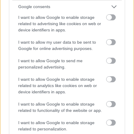
magyarázták.
Google consents
I want to allow Google to enable storage
Ezektől megtisztítva az adózott eredmény elérte a 2,7
related to advertising like cookies on web or
milliárd forintot. Összességében a 4iG piaci jelenléte
device identifiers in apps.
erősödött tavaly, növekedési pályája fenntartható, a
társaság a Vodafone Magyarország pénzügyi
I want to allow my user data to be sent to
teljesítményét konszolidálta.
Google for online advertising purposes.
I want to allow Google to send me
A beszámolóban olvasható vezetői összefoglaló szerint
personalized advertising.
2024 vége kiemelt időszak volt a vállalatcsoport
stratégiai fejlődésében, transzformációs programjuk
I want to allow Google to enable storage
első szakasza sikerrel lezárult. A 2025 első felében
related to analytics like cookies on web or
lezáruló szerkezetátalakításokkal az üzletágak és a
device identifiers in apps.
stratégiai irányok elkülönülnek, a hatékony vállalati
I want to allow Google to enable storage
struktúra jön létre. Az értékteremtéshez a nemzetközi
related to functionality of the website or app.
terjeszkedés, valamint a globális üzleti
együttműködések is jelentősen hozzájárulhatnak.
I want to allow Google to enable storage
related to personalization.