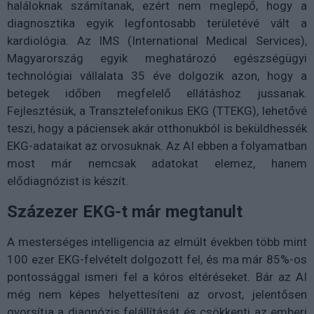
haláloknak számítanak, ezért nem meglepő, hogy a
diagnosztika egyik legfontosabb területévé vált a
kardiológia. Az IMS (International Medical Services),
Magyarország egyik meghatározó egészségügyi
technológiai vállalata 35 éve dolgozik azon, hogy a
betegek időben megfelelő ellátáshoz jussanak.
Fejlesztésük, a Transztelefonikus EKG (TTEKG), lehetővé
teszi, hogy a páciensek akár otthonukból is beküldhessék
EKG-adataikat az orvosuknak. Az AI ebben a folyamatban
most már nemcsak adatokat elemez, hanem
elődiagnózist is készít.
Száz­ezer EKG-t már megtanult
A mesterséges intelligencia az elmúlt években több mint
100 ezer EKG-felvételt dolgozott fel, és ma már 85%-os
pontossággal ismeri fel a kóros eltéréseket. Bár az AI
még nem képes helyettesíteni az orvost, jelentősen
gyorsítja a diagnózis felállítását és csökkenti az emberi