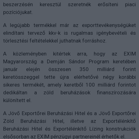
beszerzésén keresztül szeretnék erősíteni piaci
pozíciójukat.
A legújabb termékkel már az exporttevékenységüket
elindítani tervező kkv-k is rugalmas igénybevételi és
törlesztési feltételekkel juthatnak forráshoz.
A közleményben kitértek arra, hogy az EXIM
Magyarország a Demján Sándor Program keretében
január elején összesen 350 milliárd forint
keretösszeggel tette újra elérhetővé négy korábbi
sikeres termékét, amely keretből 100 milliárd forintot
dedikáltan a zöld beruházások finanszírozására
különített el.
A Jövő Exportőrei Beruházási Hitel és a Jövő Exportőrei
Zöld Beruházási Hitel, illetve az Exportélénkítő
Beruházási Hitel és Exportélénkítő Lízing konstrukciók
elsősorban az EXIM pénzügyi partnereinél érhetők el.