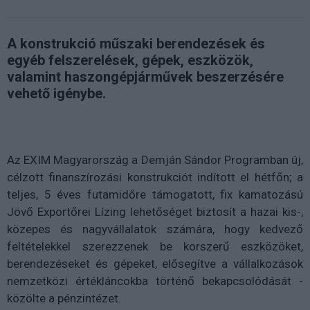
A konstrukció műszaki berendezések és
egyéb felszerelések, gépek, eszközök,
valamint haszongépjárművek beszerzésére
vehető igénybe.
Az EXIM Magyarország a Demján Sándor Programban új,
célzott finanszírozási konstrukciót indított el hétfőn; a
teljes, 5 éves futamidőre támogatott, fix kamatozású
Jövő Exportőrei Lízing lehetőséget biztosít a hazai kis-,
közepes és nagyvállalatok számára, hogy kedvező
feltételekkel szerezzenek be korszerű eszközöket,
berendezéseket és gépeket, elősegítve a vállalkozások
nemzetközi értékláncokba történő bekapcsolódását -
közölte a pénzintézet.