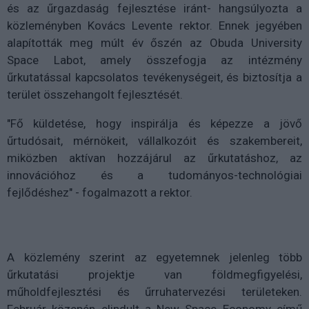
és az űrgazdaság fejlesztése iránt- hangsúlyozta a
közleményben Kovács Levente rektor. Ennek jegyében
alapították meg múlt év őszén az Obuda University
Space Labot, amely összefogja az intézmény
űrkutatással kapcsolatos tevékenységeit, és biztosítja a
terület összehangolt fejlesztését.
"Fő küldetése, hogy inspirálja és képezze a jövő
űrtudósait, mérnökeit, vállalkozóit és szakembereit,
miközben aktívan hozzájárul az űrkutatáshoz, az
innovációhoz és a tudományos-technológiai
fejlődéshez" - fogalmazott a rektor.
A közlemény szerint az egyetemnek jelenleg több
űrkutatási projektje van földmegfigyelési,
műholdfejlesztési és űrruhatervezési területeken.