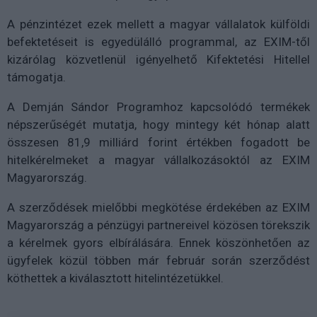
A pénzintézet ezek mellett a magyar vállalatok külföldi
befektetéseit is egyedülálló programmal, az EXIM-től
kizárólag közvetlenül igényelhető Kifektetési Hitellel
támogatja.
A Demján Sándor Programhoz kapcsolódó termékek
népszerűségét mutatja, hogy mintegy két hónap alatt
összesen 81,9 milliárd forint értékben fogadott be
hitelkérelmeket a magyar vállalkozásoktól az EXIM
Magyarország.
A szerződések mielőbbi megkötése érdekében az EXIM
Magyarország a pénzügyi partnereivel közösen törekszik
a kérelmek gyors elbírálására. Ennek köszönhetően az
ügyfelek közül többen már február során szerződést
köthettek a kiválasztott hitelintézetükkel.