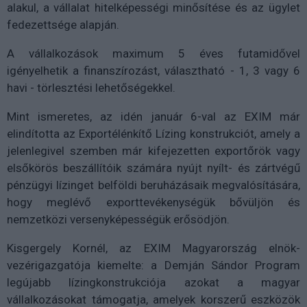
alakul, a vállalat hitelképességi minősítése és az ügylet
fedezettsége alapján.
A vállalkozások maximum 5 éves futamidővel
igényelhetik a finanszírozást, választható - 1, 3 vagy 6
havi - törlesztési lehetőségekkel.
Mint ismeretes, az idén január 6-val az EXIM már
elindította az Exportélénkítő Lízing konstrukciót, amely a
jelenlegivel szemben már kifejezetten exportőrök vagy
elsőkörös beszállítóik számára nyújt nyílt- és zártvégű
pénzügyi lízinget belföldi beruházásaik megvalósítására,
hogy meglévő exporttevékenységük bővüljön és
nemzetközi versenyképességük erősödjön.
Kisgergely Kornél, az EXIM Magyarország elnök-
vezérigazgatója kiemelte: a Demján Sándor Program
legújabb lízingkonstrukciója azokat a magyar
vállalkozásokat támogatja, amelyek korszerű eszközök