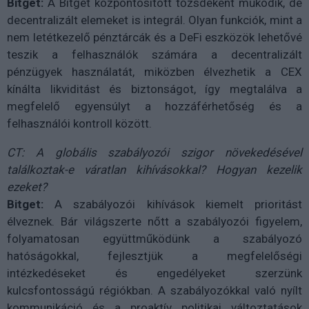
Bitget:
A Bitget központosított tőzsdeként működik, de
decentralizált elemeket is integrál. Olyan funkciók, mint a
nem letétkezelő pénztárcák és a DeFi eszközök lehetővé
teszik a felhasználók számára a decentralizált
pénzügyek használatát, miközben élvezhetik a CEX
kínálta likviditást és biztonságot, így megtalálva a
megfelelő egyensúlyt a hozzáférhetőség és a
felhasználói kontroll között.
CT: A globális szabályozói szigor növekedésével
találkoztak-e váratlan kihívásokkal? Hogyan kezelik
ezeket?
Bitget:
A szabályozói kihívások kiemelt prioritást
élveznek. Bár világszerte nőtt a szabályozói figyelem,
folyamatosan együttműködünk a szabályozó
hatóságokkal, fejlesztjük a megfelelőségi
intézkedéseket és engedélyeket szerzünk
kulcsfontosságú régiókban. A szabályozókkal való nyílt
kommunikáció és a proaktív politikai változtatások