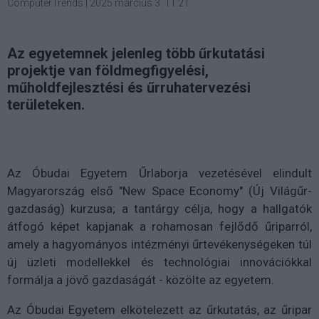
ComputerTrends
|
2025 március 3. 11:21
Az egyetemnek jelenleg több űrkutatási
projektje van földmegfigyelési,
műholdfejlesztési és űrruhatervezési
területeken.
Az Óbudai Egyetem Űrlaborja vezetésével elindult
Magyarország első "New Space Economy" (Új Világűr-
gazdaság) kurzusa; a tantárgy célja, hogy a hallgatók
átfogó képet kapjanak a rohamosan fejlődő űriparról,
amely a hagyományos intézményi űrtevékenységeken túl
új üzleti modellekkel és technológiai innovációkkal
formálja a jövő gazdaságát - közölte az egyetem.
Az Óbudai Egyetem elkötelezett az űrkutatás, az űripar