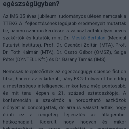
egészségügyben?
Az IMS 35 éves jubileumi tudományos ülésén nemcsak a
TTEKG AI fejlesztésének legújabb eredményeit mutatták
be, hanem számos kérdésre is választ adtak olyan neves
szakértők és kutatók, mint Dr.
Meskó Bertalan
(Medical
Futurist Institute), Prof. Dr. Csanádi Zoltán (MTA), Prof.
Dr. Tóth Kálmán (MTA), Dr. Csató Gábor (OMSZ), Salga
Péter (DYNTELL Kft.) és Dr. Bárány Tamás (IMS).
Nemcsak lelepleződtek az egészségügyi science fiction
titkai, hanem az is kiderült, hány EKG-t olvasott be eddig
a mesterséges intelligencia, mikor lesz még pontosabb,
és mit tanul éppen a 21. század sztetoszkópja. A
konferencián a szakértők a hordozható eszközök
előnyeit is boncolgatták, de arra is választ adtak, hogy
érinti ez a rengeteg fejlesztés az átlagember
hétköznapjait. Kiderült, hogy hogyan és mikor