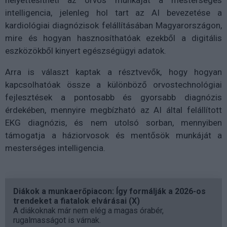
helyettesítheti az orvos munkáját a mesterséges
intelligencia, jelenleg hol tart az AI bevezetése a
kardiológiai diagnózisok felállításában Magyarországon,
mire és hogyan hasznosíthatóak ezekből a digitális
eszközökből kinyert egészségügyi adatok.
Arra is választ kaptak a résztvevők, hogy hogyan
kapcsolhatóak össze a különböző orvostechnológiai
fejlesztések a pontosabb és gyorsabb diagnózis
érdekében, mennyire megbízható az AI által felállított
EKG diagnózis, és nem utolsó sorban, mennyiben
támogatja a háziorvosok és mentősök munkáját a
mesterséges intelligencia.
Diákok a munkaerőpiacon: Így formálják a 2026-os
trendeket a fiatalok elvárásai (X)
A diákoknak már nem elég a magas órabér,
rugalmasságot is várnak.