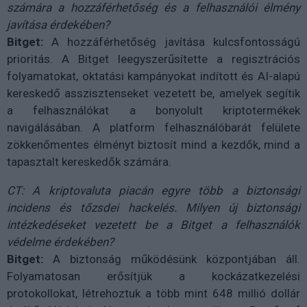
számára a hozzáférhetőség és a felhasználói élmény
javítása érdekében?
Bitget:
A hozzáférhetőség javítása kulcsfontosságú
prioritás. A Bitget leegyszerűsítette a regisztrációs
folyamatokat, oktatási kampányokat indított és AI-alapú
kereskedő asszisztenseket vezetett be, amelyek segítik
a felhasználókat a bonyolult kriptotermékek
navigálásában. A platform felhasználóbarát felülete
zökkenőmentes élményt biztosít mind a kezdők, mind a
tapasztalt kereskedők számára.
CT: A kriptovaluta piacán egyre több a biztonsági
incidens és tőzsdei hackelés. Milyen új biztonsági
intézkedéseket vezetett be a Bitget a felhasználók
védelme érdekében?
Bitget:
A biztonság működésünk központjában áll.
Folyamatosan erősítjük a kockázatkezelési
protokollokat, létrehoztuk a több mint 648 millió dollár