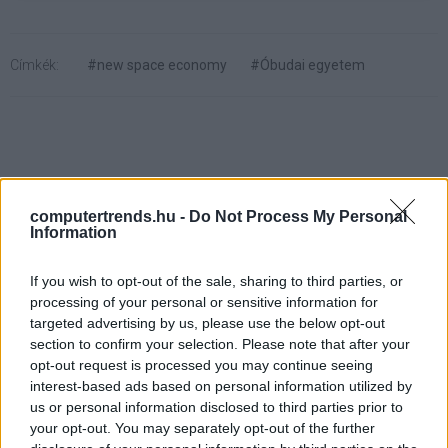
Címkék:
#new space economy
#Óbudai egyetem
Árbevételi rekord mellett
computertrends.hu -
Do Not Process My Personal
Information
veszteséggel zárt a 4iG tavaly
If you wish to opt-out of the sale, sharing to third parties, or
ComputerTrends
|
2025 március 3. 09:17
processing of your personal or sensitive information for
targeted advertising by us, please use the below opt-out
section to confirm your selection. Please note that after your
2024 vége kiemelt időszak volt a
opt-out request is processed you may continue seeing
vállalatcsoport stratégiai fejlődésében,
interest-based ads based on personal information utilized by
us or personal information disclosed to third parties prior to
transzformációs programjuk első szakasza
your opt-out. You may separately opt-out of the further
sikerrel lezárult.