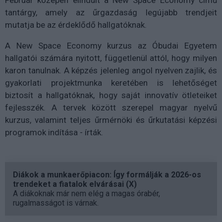
Február közepén elindult a New Space Economy című
tantárgy, amely az űrgazdaság legújabb trendjeit
mutatja be az érdeklődő hallgatóknak.
A New Space Economy kurzus az Óbudai Egyetem
hallgatói számára nyitott, függetlenül attól, hogy milyen
karon tanulnak. A képzés jelenleg angol nyelven zajlik, és
gyakorlati projektmunka keretében is lehetőséget
biztosít a hallgatóknak, hogy saját innovatív ötleteiket
fejlesszék. A tervek között szerepel magyar nyelvű
kurzus, valamint teljes űrmérnöki és űrkutatási képzési
programok indítása - írták.
Diákok a munkaerőpiacon: Így formálják a 2026-os
trendeket a fiatalok elvárásai (X)
A diákoknak már nem elég a magas órabér,
rugalmasságot is várnak.