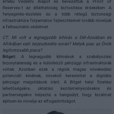
értékű Védelmi Alapot és bevezettük a Proof of
Reserves-t az átláthatóság biztosítása érdekében. A
fenyegetés-észlelés és a több rétegű biztonsági
infrastruktúra folyamatos fejlesztésével tovább növeljük
a felhasználói védelmet.
CT: Mi volt a legnagyobb kihívás a Dél-Ázsiában és
Afrikában való terjeszkedés során? Melyik piac az Önök
legfontosabb piaca?
Bitget:
A legnagyobb kihívások a szabályozási
bizonytalanság és a különböző pénzügyi infrastruktúrák
voltak. Azonban ezek a régiók magas növekedési
potenciált kínálnak, növekvő kereslettel a digitális
pénzügyi megoldások iránt. A Bitget helyi fizetési
lehetőségekre, oktatási kezdeményezésekre és
partnerségekre helyezte a hangsúlyt, hogy bizalmat
építsen és növelje az elfogadottságot.