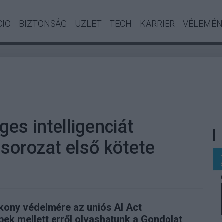
CIO
BIZTONSÁG
ÜZLET
TECH
KARRIER
VÉLEMÉ
.
es intelligenciát
 sorozat első kötete
kony védelmére az uniós AI Act
ek mellett erről olvashatunk a Gondolat