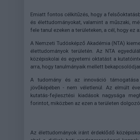
Emiatt fontos célkitűzés, hogy a felsőoktatás
és élettudományokat, valamint a műszaki, mér
fele tanul ezeken a területeken, a cél, hogy ez
A Nemzeti Tudósképző Akadémia (NTA) kiemelt
élettudományok területén. Az NTA egyedülá
középiskolai és egyetemi oktatást a kutatóint
arra, hogy tanulmányaik mellett bekapcsolódj
A tudomány és az innováció támogatása 
jövőképében - nem véletlenül. Az elmúlt éve
kutatás-fejlesztési kiadások nagysága megh
forintot, miközben az ezen a területen dolgoz
Az élettudományok iránt érdeklődő középisk