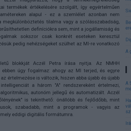
kai termékek értékelésére szolgált, így egyértelműen
Si
aramétereken alapul - ez a szemlélet azonban nem
 a megkülönböztetés tilalma vagy a szólásszabadság,
Be
er
űsíthetetlen definíciókra sem, mint a jogállamiság és
fogalmak sokszor csak konkrét eseteken keresztül
Di
zésük pedig nehézségeket szülhet az MI-re vonatkozó
A 
etű blokkját Aczél Petra írása nyitja. Az NMHH
 ebben úgy fogalmaz: ahogy az MI terjed, és egyre
 az értelmezése is változik, hiszen abba újabb és újabb
A 
ntelligenciát a három "A" rendszereként értelmezi,
me
 algoritmikus, autonóm jellegű és automatizált. Aczél
lőlényének" is tekinthető: önállóbb és fejlődőbb, mint
Ha
vá
tmusok, szabadabb, mint a programok - vagyis az
sz
rmely eddigi digitális formátumra.
Ir