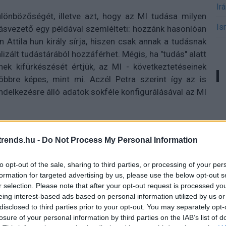
Ir
lönbözőségét, illetve azt, hogy az MI tudása milyen
Is
ásvezető egy példával szemlélteti: hozzánk hasonlóan
 Attila hun király sírja, hiszen csak annak a tudásnak
izált tudástárából hozzáférhet. Mégis, ha "tudás" alatt
k kifürkészését értjük, az MI - következtetéseinek
bbre képes, mint mi. Aczél Petra szerint így az is
ndelkezésre álló adatok sokféle konfigurálásával az MI
életű blokkja Z. Karvalics László írásával indul. Az
sterséges intelligenciát fontos lenne szélesebb
rends.hu -
Do Not Process My Personal Information
üggéseibe helyezve, úgynevezett mesterkontextusokba
an keretrendszerek, amelyekbe folyamatosan be tudjuk
to opt-out of the sale, sharing to third parties, or processing of your per
formation for targeted advertising by us, please use the below opt-out s
a szerző pedig úgy véli, ezeknek fontos lenne teret
r selection. Please note that after your opt-out request is processed y
s gondolkodásban - amely aztán a közös cselekvést is
eing interest-based ads based on personal information utilized by us or
ntelligencia kortárs értelmezésének nagy problémája,
disclosed to third parties prior to your opt-out. You may separately opt-
esztüli vizsgálata általában elmarad, pedig ez a
losure of your personal information by third parties on the IAB’s list of