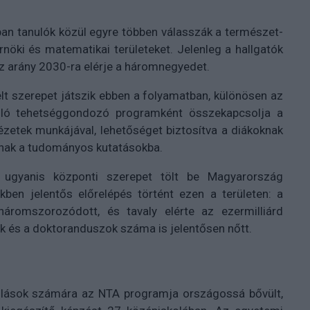
ban tanulók közül egyre többen válasszák a természet-
nöki és matematikai területeket. Jelenleg a hallgatók
 az arány 2030-ra elérje a háromnegyedet.
 szerepet játszik ebben a folyamatban, különösen az
lló tehetséggondozó programként összekapcsolja a
ézetek munkájával, lehetőséget biztosítva a diákoknak
anak a tudományos kutatásokba.
ugyanis központi szerepet tölt be Magyarország
kben jelentős előrelépés történt ezen a területen: a
áromszorozódott, és tavaly elérte az ezermilliárd
ók és a doktoranduszok száma is jelentősen nőtt.
olások számára az NTA programja országossá bővült,