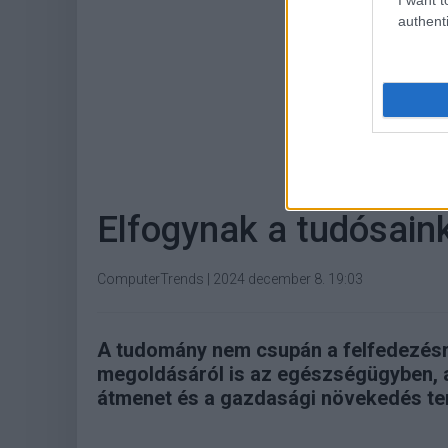
authenti
Hoz
Elfogynak a tudósain
ComputerTrends
|
2024 december 8. 19:03
A tudomány nem csupán a felfedezésrő
megoldásáról is az egészségügyben, 
átmenet és a gazdasági növekedés ter