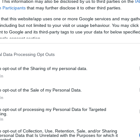
emberi és a társadalmi élet szerves részeként tudjuk
. This information may also be disclosed by us to third parties on the
IA
a megfelelő vizsgálati szempontokkal a mesterséges
Participants
that may further disclose it to other third parties.
fejlődéssel és annak hatásaival logikusan összefüggő
 that this website/app uses one or more Google services and may gath
öbbé egy hirtelen itt termett, izolált jelenségnek.
including but not limited to your visit or usage behaviour. You may click 
 to Google and its third-party tags to use your data for below specifi
b Árpád értekezését. Az NMHH Innovációs Laborjának
ogle consent section.
 2023 decemberében készült reprezentatív kutatás
élését és az MI-alapú szolgáltatások mindennapi
l Data Processing Opt Outs
n. Az eredményekből kiderült, hogy a magyarok 34
v MI-n alapuló szolgáltatást, 8 százaléka pedig már
o opt-out of the Sharing of my personal data.
datokból jelentős regionális különbségek is kitűnnek: a
In
eneratív MI-n alapuló szolgáltatásokat, a 18-35 éves
o opt-out of the Sale of my Personal Data.
ban nyitott a technológia iránt a fővárosban, mint
In
ó megfigyelése, hogy a magasabb iskolai végzettséggel
k igénybe MI-re épülő szolgáltatásokat - ideértve a
to opt-out of processing my Personal Data for Targeted
ing.
In
gy nem helyes a magyarokat csupán az új technológiát
o opt-out of Collection, Use, Retention, Sale, and/or Sharing
ersonal Data that Is Unrelated with the Purposes for which it
 gondosabb vizsgálattal számos, az MI-vel kapcsolatos
lected.