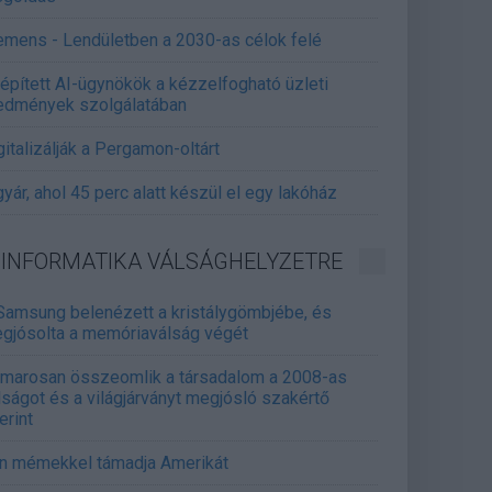
emens - Lendületben a 2030-as célok felé
épített AI-ügynökök a kézzelfogható üzleti
edmények szolgálatában
gitalizálják a Pergamon-oltárt
gyár, ahol 45 perc alatt készül el egy lakóház
INFORMATIKA VÁLSÁGHELYZETRE
Samsung belenézett a kristálygömbjébe, és
gjósolta a memóriaválság végét
marosan összeomlik a társadalom a 2008-as
lságot és a világjárványt megjósló szakértő
erint
án mémekkel támadja Amerikát