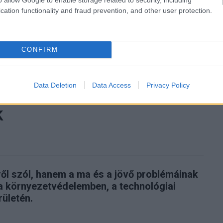
cation functionality and fraud prevention, and other user protection.
Tetszik
CONFIRM
zászólások
Data Deletion
Data Access
Privacy Policy
k
l szól, hanem a ma és a jövő problémáinak
a környezetvédelemben, a technológiai
ületén.