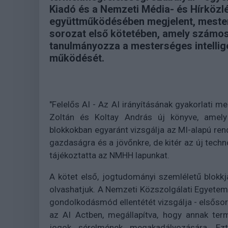
Kiadó és a Nemzeti Média- és Hírköz
együttműködésében megjelent, mester
sorozat első kötetében, amely számos
tanulmányozza a mesterséges intellige
működését.
"Felelős AI - Az AI irányításának gyakorlati 
Zoltán és Koltay András új könyve, amely
blokkokban egyaránt vizsgálja az MI-alapú ren
gazdaságra és a jövőnkre, de kitér az új techn
tájékoztatta az NMHH lapunkat.
A kötet első, jogtudományi szemléletű blokkj
olvashatjuk. A Nemzeti Közszolgálati Egyete
gondolkodásmód ellentétét vizsgálja - elsőso
az AI Actben, megállapítva, hogy annak ter
jogok sérelmének megakadályozására. Ez