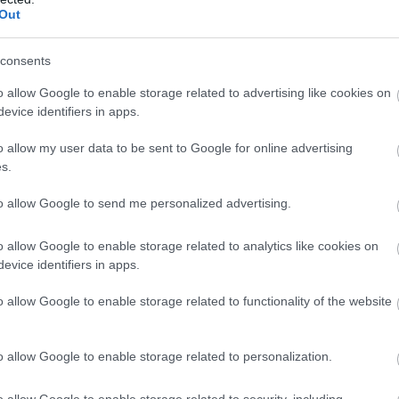
rást és félelmet figyelhetünk meg a társadalomban.
Out
úl számos további izgalmas értekezést olvashatunk
consents
. Ideális olvasmány mindazok számára, akik többféle
i az MI működését, hatásait és az ezekhez kapcsolódó
o allow Google to enable storage related to advertising like cookies on
evice identifiers in apps.
ható jogi és gazdasági szakértőknek, médiatudósoknak,
kmai érdeklődéssel fordul a témához.
o allow my user data to be sent to Google for online advertising
s.
to allow Google to send me personalized advertising.
 trendeket a fiatalok elvárásai (X)
ágot is várnak.
o allow Google to enable storage related to analytics like cookies on
evice identifiers in apps.
o allow Google to enable storage related to functionality of the website
#ai act
#nmhh
#gondolat kiadó
o allow Google to enable storage related to personalization.
o allow Google to enable storage related to security, including