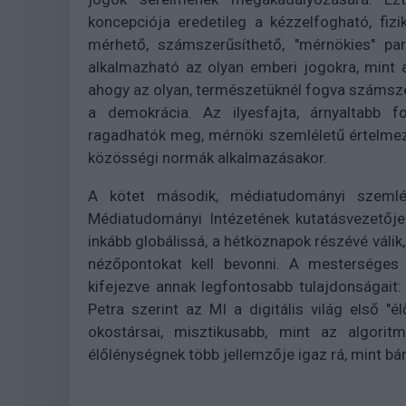
koncepciója eredetileg a kézzelfogható, fizi
mérhető, számszerűsíthető, "mérnökies" p
alkalmazható az olyan emberi jogokra, mint
ahogy az olyan, természetüknél fogva számszer
a demokrácia. Az ilyesfajta, árnyaltabb 
ragadhatók meg, mérnöki szemléletű értelme
közösségi normák alkalmazásakor.
A kötet második, médiatudományi szemlél
Médiatudományi Intézetének kutatásvezetője
inkább globálissá, a hétköznapok részévé válik,
nézőpontokat kell bevonni. A mesterséges i
kifejezve annak legfontosabb tulajdonságait:
Petra szerint az MI a digitális világ első "é
okostársai, misztikusabb, mint az algori
élőlénységnek több jellemzője igaz rá, mint bá