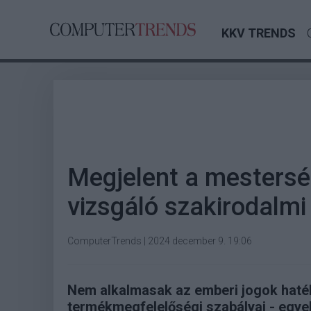
KKV TRENDS
Megjelent a mesterség
vizsgáló szakirodalmi
ComputerTrends
|
2024 december 9. 19:06
Nem alkalmasak az emberi jogok haté
termékmegfelelőségi szabályai - egyeb