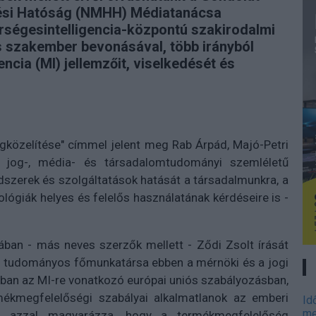
lési Hatóság (NMHH) Médiatanácsa
ségesintelligencia-központú szakirodalmi
 szakember bevonásával, több irányból
ncia (MI) jellemzőit, viselkedését és
megközelítése" címmel jelent meg Rab Árpád, Majó-Petri
 jog-, média- és társadalomtudományi szemléletű
dszerek és szolgáltatások hatását a társadalmunkra, a
ológiák helyes és felelős használatának kérdéseire is -
ában - más neves szerzők mellett - Ződi Zsolt írását
m tudományos főmunkatársa ebben a mérnöki és a jogi
rban az MI-re vonatkozó európai uniós szabályozásban,
mékmegfelelőségi szabályai alkalmatlanok az emberi
Id
me
t azzal magyarázza, hogy a termékmegfelelőség