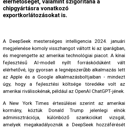
elérhetőségét, valamint szigorítaná a
chipgyártásra vonatkozó
exportkorlátozásokat is.
A DeepSeek mesterséges intelligencia 2024. januári
megjelenése komoly visszhangot váltott ki az iparágban,
és megrengette az amerikai technológiai piacot. A kínai
fejlesztésű AI-modell nyílt forráskódúként vált
elérhetővé, így gyorsan a legnépszerűbb alkalmazás lett
az Apple és a Google alkalmazásboltjaiban - mindezt
úgy, hogy a fejlesztési költsége töredéke volt az
amerikai riválisokénak, például az OpenAI ChatGPT-jének.
A New York Times értesülései szerint az amerikai
kormány, köztük Donald Trump jelenlegi elnök
adminisztrációja, különböző szankciókat vizsgál,
amelyek megakadályoznák a DeepSeek hozzáférését