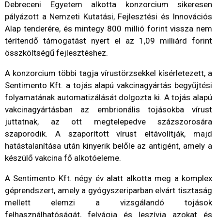
Debreceni Egyetem alkotta konzorcium sikeresen
pályázott a Nemzeti Kutatási, Fejlesztési és Innovációs
Alap tenderére, és mintegy 800 millió forint vissza nem
térítendő támogatást nyert el az 1,09 milliárd forint
összköltségű fejlesztéshez.
A konzorcium többi tagja vírustörzsekkel kísérletezett, a
Sentimento Kft. a tojás alapú vakcinagyártás begyűjtési
folyamatának automatizálását dolgozta ki. A tojás alapú
vakcinagyártásban az embrionális tojásokba vírust
juttatnak, az ott megtelepedve százszorosára
szaporodik. A szaporított vírust eltávolítják, majd
hatástalanítása után kinyerik belőle az antigént, amely a
készülő vakcina fő alkotóeleme.
A Sentimento Kft. négy év alatt alkotta meg a komplex
géprendszert, amely a gyógyszeriparban elvárt tisztaság
mellett elemzi a vizsgálandó tojások
felhasználhatóságát, felvágja és leszívja azokat és