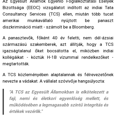
Az Egyesült Államok Egyenlő Foglalkoztatási Esélyek
Bizottsága (EEOC) vizsgálatot indított az indiai Tata
Consultancy Services (TCS) ellen, miután több tucat
amerikai munkavállaló nyújtott be panaszt
diszkrimináció miatt - számolt be a Bloomberg.
A panasztevők, főként 40 év feletti, nem dél-ázsiai
származású szakemberek, azt állítják, hogy a TCS
igazságtalanul őket bocsátotta el, miközben indiai
kollégáikat - köztük H-1B vízummal rendelkezőket -
megtartották.
A TCS közleményében alaptalannak és félrevezetőnek
nevezte a vádakat. A vállalat szóvivője hangsúlyozta:
"A TCS az Egyesült Államokban is elkötelezett a
faji, nemi és életkori egyenlőség mellett, és
működésében a legmagasabb szintű integritás és
értékek vezérlik."