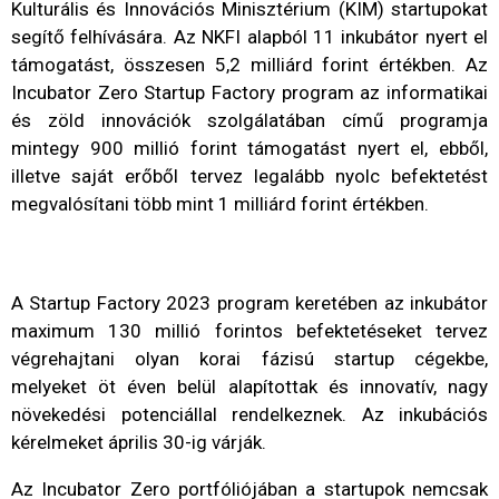
Kulturális és Innovációs Minisztérium (KIM) startupokat
segítő felhívására. Az NKFI alapból 11 inkubátor nyert el
támogatást, összesen 5,2 milliárd forint értékben. Az
Incubator Zero Startup Factory program az informatikai
és zöld innovációk szolgálatában című programja
mintegy 900 millió forint támogatást nyert el, ebből,
illetve saját erőből tervez legalább nyolc befektetést
megvalósítani több mint 1 milliárd forint értékben.
A Startup Factory 2023 program keretében az inkubátor
maximum 130 millió forintos befektetéseket tervez
végrehajtani olyan korai fázisú startup cégekbe,
melyeket öt éven belül alapítottak és innovatív, nagy
növekedési potenciállal rendelkeznek. Az inkubációs
kérelmeket április 30-ig várják.
Az Incubator Zero portfóliójában a startupok nemcsak