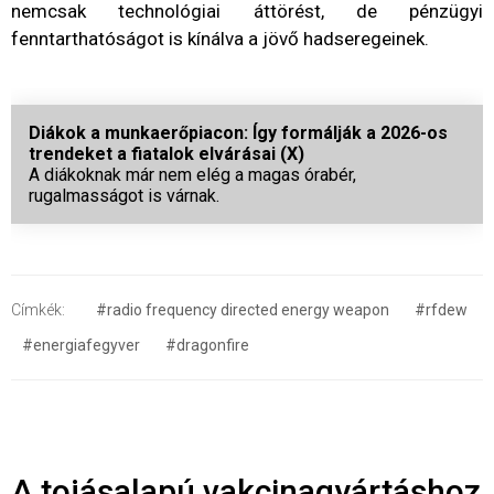
nemcsak technológiai áttörést, de pénzügyi
fenntarthatóságot is kínálva a jövő hadseregeinek.
Diákok a munkaerőpiacon: Így formálják a 2026-os
trendeket a fiatalok elvárásai (X)
A diákoknak már nem elég a magas órabér,
rugalmasságot is várnak.
Címkék:
#radio frequency directed energy weapon
#rfdew
#energiafegyver
#dragonfire
A tojásalapú vakcinagyártáshoz