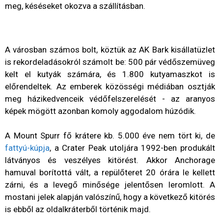
meg, késéseket okozva a szállításban.
A városban számos bolt, köztük az AK Bark kisállatüzlet
is rekordeladásokról számolt be: 500 pár védőszemüveg
kelt el kutyák számára, és 1.800 kutyamaszkot is
előrendeltek. Az emberek közösségi médiában osztják
meg házikedvenceik védőfelszerelését - az aranyos
képek mögött azonban komoly aggodalom húzódik.
A Mount Spurr fő krátere kb. 5.000 éve nem tört ki, de
fattyú-kúpja
, a Crater Peak utoljára 1992-ben produkált
látványos és veszélyes kitörést. Akkor Anchorage
hamuval borítottá vált, a repülőteret 20 órára le kellett
zárni, és a levegő minősége jelentősen leromlott. A
mostani jelek alapján valószínű, hogy a következő kitörés
is ebből az oldalkráterből történik majd.