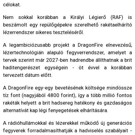
célokat.
Nem sokkal korábban a Királyi Légierő (RAF) is
beszámolt egy repülőgépekre szerelhető rakétaelhárító
lézerrendszer sikeres teszteléséről.
A legambiciózusabb projekt a DragonFire elnevezésű,
lézertechnológián alapuló fegyverrendszer, amelyet a
tervek szerint már 2027-ben hadrendbe állíthatnak a brit
haditengerészet egységein - öt évvel a korábban
tervezett dátum előtt.
A DragonFire egy-egy bevetésének költsége mindössze
tíz font (nagyjából 4800 forint), így a több millió fontos
rakéták helyett a brit hadsereg hatékony és gazdaságos
alternatívát kap légi fenyegetések elhárítására.
A rádióhullámokkal és lézerekkel működő új generációs
fegyverek forradalmasíthatják a hadviselés szabályait -