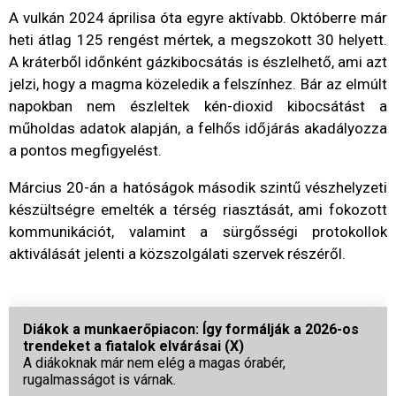
A vulkán 2024 áprilisa óta egyre aktívabb. Októberre már
heti átlag 125 rengést mértek, a megszokott 30 helyett.
A kráterből időnként gázkibocsátás is észlelhető, ami azt
jelzi, hogy a magma közeledik a felszínhez. Bár az elmúlt
napokban nem észleltek kén-dioxid kibocsátást a
műholdas adatok alapján, a felhős időjárás akadályozza
a pontos megfigyelést.
Március 20-án a hatóságok második szintű vészhelyzeti
készültségre emelték a térség riasztását, ami fokozott
kommunikációt, valamint a sürgősségi protokollok
aktiválását jelenti a közszolgálati szervek részéről.
Diákok a munkaerőpiacon: Így formálják a 2026-os
trendeket a fiatalok elvárásai (X)
A diákoknak már nem elég a magas órabér,
rugalmasságot is várnak.