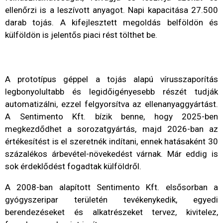
ellenőrzi is a leszívott anyagot. Napi kapacitása 27.500
darab tojás. A kifejlesztett megoldás belföldön és
külföldön is jelentős piaci rést tölthet be.
A prototípus géppel a tojás alapú vírusszaporítás
legbonyolultabb és legidőigényesebb részét tudják
automatizálni, ezzel felgyorsítva az ellenanyaggyártást.
A Sentimento Kft. bízik benne, hogy 2025-ben
megkezdődhet a sorozatgyártás, majd 2026-ban az
értékesítést is el szeretnék indítani, ennek hatásaként 30
százalékos árbevétel-növekedést várnak. Már eddig is
sok érdeklődést fogadtak külföldről.
A 2008-ban alapított Sentimento Kft. elsősorban a
gyógyszeripar területén tevékenykedik, egyedi
berendezéseket és alkatrészeket tervez, kivitelez,