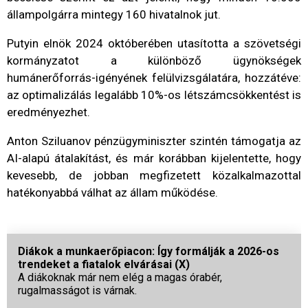
állampolgárra mintegy 160 hivatalnok jut.
Putyin elnök 2024 októberében utasította a szövetségi
kormányzatot a különböző ügynökségek
humánerőforrás-igényének felülvizsgálatára, hozzátéve:
az optimalizálás legalább 10%-os létszámcsökkentést is
eredményezhet.
Anton Sziluanov pénzügyminiszter szintén támogatja az
AI-alapú átalakítást, és már korábban kijelentette, hogy
kevesebb, de jobban megfizetett közalkalmazottal
hatékonyabbá válhat az állam működése.
Diákok a munkaerőpiacon: Így formálják a 2026-os
trendeket a fiatalok elvárásai (X)
A diákoknak már nem elég a magas órabér,
rugalmasságot is várnak.