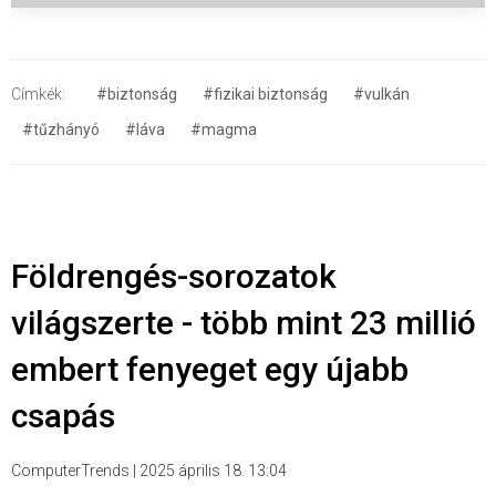
Címkék:
#biztonság
#fizikai biztonság
#vulkán
#tűzhányó
#láva
#magma
Földrengés-sorozatok
világszerte - több mint 23 millió
embert fenyeget egy újabb
csapás
ComputerTrends
|
2025 április 18. 13:04