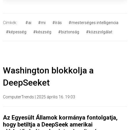
Címkék:
#ai
#mi
#írás
#mesterséges intelligencia
#képesség
#készség
#biztonság
#közszolgálat
Washington blokkolja a
DeepSeeket
ComputerTrends
|
2025 április 16. 19:03
Az Egyesült Államok kormánya fontolgatja,
hogy betiltja a DeepSeek amerikai