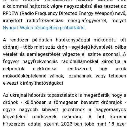
alkalommal hajtottak végre nagyszabású éles tesztet az
RFDEW (Radio Frequency Directed Energy Weapon) nevű,
irányított rádiófrekvenciás energiafegyverrel, melyet
Nyugat-Wales térségében próbáltak ki
.
A rendszer példátlan hatékonysággal működött: két
drónraj - több mint száz drón - egyidejű követését, célba
vételét és semlegesítését végezte el szinte azonnal. A
fegyver nagyfrekvenciás rádióhullámokkal károsítja a
célpontok elektronikai rendszereit, így azok
működésképtelenné válnak, lezuhannak, vagy teljesen
elvesztik irányíthatóságukat.
Az ukrajnai háborús tapasztalatok is megerősítik, hogy a
drónok - különösen a tömegesen bevetett drónrajok -
egyre nagyobb kihívást jelentenek a hagyományos
légvédelmi rendszerek számára. A brit katonai
hírszerzés adatai szerint 2023-ban több mint 18 ezer