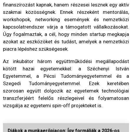
finanszírozást kapnak, hanem részesei lesznek egy aktív
szakmai közösségnek. Ennek részeként mentorálás,
workshopok, networking események és nemzetközi
kapcsolatrendszer várja a támogatott vállalkozásokat.
Úgy fogalmaztak, a cél, hogy minden startup megkapja
azokat az eszközöket és tudást, amelyek a nemzetközi
piacra lépéshez szükségesek.
Az inkubátor három együttműködési megállapodást
kötött hazai egyetemekkel: a Széchenyi István
Egyetemmel, a Pécsi Tudományegyetemmel és a
Szegedi Tudományegyetemmel. Ezek keretében
szorosan együtt dolgozik az egyetemek technológiai
transzferjéért felelős részlegeivel és folyamatosan
vizsgálja az egyetemi spin-off projekteket is.
Diákok a munkaerőpiacon: Így formálják a 2026-os