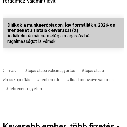
forgalmaz, valamint javít.
Diákok a munkaerőpiacon: Így formálják a 2026-os
trendeket a fiatalok elvárásai (X)
A diákoknak már nem elég a magas órabér,
rugalmasságot is várnak.
Címkék:
#tojás alapú vakcinagyártás
#tojás alapú
vírusszaporítás
#sentimento
#fluart innovaive vaccines
#debreceni egyetem
Kevesebb ember, több fizetés -