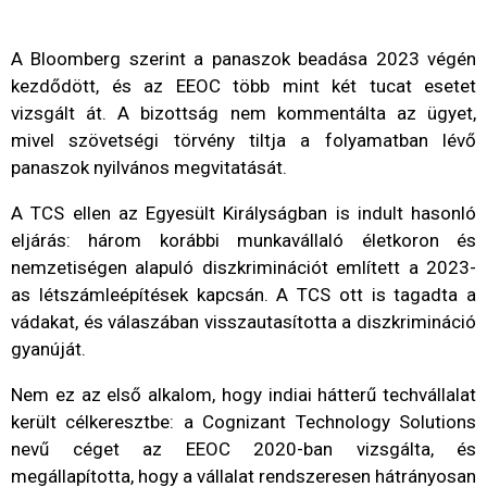
A Bloomberg szerint a panaszok beadása 2023 végén
kezdődött, és az EEOC több mint két tucat esetet
vizsgált át. A bizottság nem kommentálta az ügyet,
mivel szövetségi törvény tiltja a folyamatban lévő
panaszok nyilvános megvitatását.
A TCS ellen az Egyesült Királyságban is indult hasonló
eljárás: három korábbi munkavállaló életkoron és
nemzetiségen alapuló diszkriminációt említett a 2023-
as létszámleépítések kapcsán. A TCS ott is tagadta a
vádakat, és válaszában visszautasította a diszkrimináció
gyanúját.
Nem ez az első alkalom, hogy indiai hátterű techvállalat
került célkeresztbe: a Cognizant Technology Solutions
nevű céget az EEOC 2020-ban vizsgálta, és
megállapította, hogy a vállalat rendszeresen hátrányosan