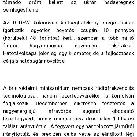
támadó drónt kellett az ukrán hadseregnek
semlegesítenie.
Az RFDEW különösen költséghatékony megoldásnak
ígérkezik: egyetlen bevetés csupán 10 pennybe
(körülbelül 48 forintba) kerül, szemben a több millió
fontos hagyományos légvédelmi rakétákkal.
Hatótávolsága jelenleg egy kilométer, de a fejlesztések
célja a hatósugár növelése.
A brit védelmi minisztérium nemcsak rádiófrekvenciás
technológiával, hanem lézerfegyverekkel is komolyan
foglalkozik. Decemberben sikeresen tesztelték a
nagyenergiájú, infravörös sugarat kibocsátó
lézerfegyvert, amely minden tesztdrón ellen 100%-os
találati arányt ért el. A fegyvert egy páncélozott járműről
irányították, és precízen célba vette az elindított légi