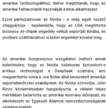
amerikai technológiákhoz, illetve megtiltanák, hogy az
amerikai felhasználók használják a kínai alkalmazást.
Ezzel párhuzamosan az Nvidia - a világ egyik vezető
chipgyártója - bejelentette, hogy az USA megtiltotta
bizonyos AI-chipek engedély nélküli exportját Kínába, és
jövőbeni szállításokhoz is külön engedélyt követel meg.
Az amerikai Kongresszus vizsgálatot indított annak
kiderítésére, hogy az Nvidia tudatosan biztosított-e
kritikus technológiát a DeepSeek számára, ami
megsérthette volna a Joe Biden által bevezetett amerikai
exportellenőrzési szabályokat. Az Nvidia szóvivője, John
Rizzo közleményében hangsúlyozta: a vállalat teljes
mértékben betartotta az amerikai kormány előírásait, és
elkötelezett az Egyesült Államok nemzetbiztonságának
védelme mellett.