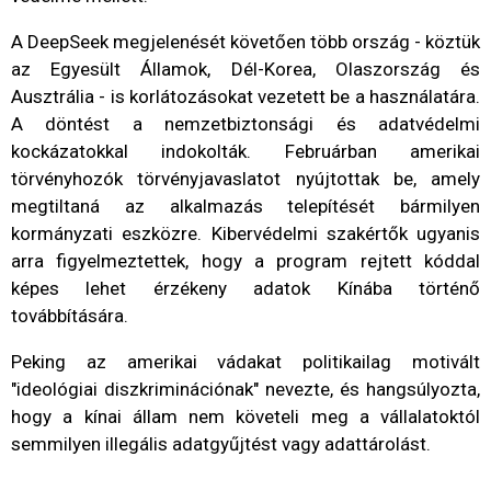
A DeepSeek megjelenését követően több ország - köztük
az Egyesült Államok, Dél-Korea, Olaszország és
Ausztrália - is korlátozásokat vezetett be a használatára.
A döntést a nemzetbiztonsági és adatvédelmi
kockázatokkal indokolták. Februárban amerikai
törvényhozók törvényjavaslatot nyújtottak be, amely
megtiltaná az alkalmazás telepítését bármilyen
kormányzati eszközre. Kibervédelmi szakértők ugyanis
arra figyelmeztettek, hogy a program rejtett kóddal
képes lehet érzékeny adatok Kínába történő
továbbítására.
Peking az amerikai vádakat politikailag motivált
"ideológiai diszkriminációnak" nevezte, és hangsúlyozta,
hogy a kínai állam nem követeli meg a vállalatoktól
semmilyen illegális adatgyűjtést vagy adattárolást.