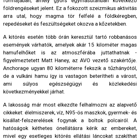
formájában, amely gyors egymásutánban következő
földrengéseket jelent. Ez a fokozott szeizmikus aktivitás
arra utal, hogy magma tör felfelé a földkéregben,
repedéseket és feszültségeket okozva a kőzetekben.
A kitörés esetén több órán keresztül tartó robbanásos
események várhatók, amelyek akár 15 kilométer magas
hamufelhőket is az atmoszférába juttathatnak -
figyelmeztetett Matt Haney, az AVO vezető szakértője.
Anchorage ugyan 80 kilométerre fekszik a tűzhányótól,
de a vulkáni hamu így is vastagon beterítheti a várost,
ami súlyos egészségügyi és közlekedési
következményekkel járhat.
A lakosság már most elkezdte felhalmozni az alapvető
cikkeket: élelmiszerek, víz, N95-ös maszkok, gyermek- és
kisállat-felszerelések fogynak a boltok polcairól. A
hatóságok kéthetes önellátásra kérik az embereket,
mivel egy esetleges kitörés ellátási láncokat szakíthat