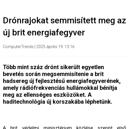
Drónrajokat semmisített meg az
új brit energiafegyver
ComputerTrends
|
2025 április 19. 13:16
Több mint száz drónt sikerült egyetlen
bevetés során megsemmisítenie a brit
hadsereg új fejlesztésű energiafegyverének,
amely rádiófrekvenciás hullámokkal bénítja
meg az ellenséges eszközöket. A
haditechnológia új korszakába léphetünk.
A brit védelmi minisztérium közlése szerint első