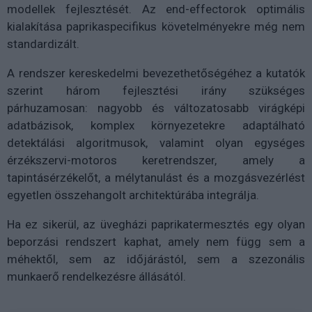
modellek fejlesztését. Az end-effectorok optimális
kialakítása paprikaspecifikus követelményekre még nem
standardizált.
A rendszer kereskedelmi bevezethetőségéhez a kutatók
szerint három fejlesztési irány szükséges
párhuzamosan: nagyobb és változatosabb virágképi
adatbázisok, komplex környezetekre adaptálható
detektálási algoritmusok, valamint olyan egységes
érzékszervi-motoros keretrendszer, amely a
tapintásérzékelőt, a mélytanulást és a mozgásvezérlést
egyetlen összehangolt architektúrába integrálja.
Ha ez sikerül, az üvegházi paprikatermesztés egy olyan
beporzási rendszert kaphat, amely nem függ sem a
méhektől, sem az időjárástól, sem a szezonális
munkaerő rendelkezésre állásától.