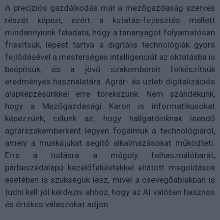
A precíziós gazdálkodás már a mezőgazdaság szerves
részét képezi, ezért a kutatás-fejlesztés mellett
mindannyiunk feladata, hogy a tananyagot folyamatosan
frissítsük, lépést tartva a digitális technológiák gyors
fejlődésével a mesterséges intelligenciát az oktatásba is
beépítsük, és a jövő szakembereit felkészítsük
eredményes használatára. Agrár- és üzleti digitalizációs
alapképzésünkkel erre törekszünk. Nem szándékunk,
hogy a Mezőgazdasági Karon is informatikusokat
képezzünk, célunk az, hogy hallgatóinknak leendő
agrárszakemberként legyen fogalmuk a technológiáról,
amely a munkájukat segítő alkalmazásokat működteti.
Erre a tudásra a mégoly felhasználóbarát,
párbeszédalapú kezelőfelületekkel ellátott megoldások
esetében is szükségük lesz, mivel a csevegőablakban is
tudni kell jól kérdezni ahhoz, hogy az AI valóban hasznos
és értékes válaszokat adjon.