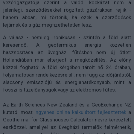
vezérigazgatója szerint a valódi kockázat nem a
jelenlegi, szerződésekkel rögzített gázárakban rejlik -
hanem abban, mi történik, ha ezek a szerződések
lejárnak és a gáz megfizethetetlen lesz.
A válasz - némileg ironikusan - szintén a föld alatt
keresendő. A geotermikus energia közvetlen
hasznosítása az üvegházi fűtésben nem új ötlet:
Hollandiában már elterjedt a megközelítés. Az előny
kézzel fogható: a föld kérgében tárolt hő 24 órában,
folyamatosan rendelkezésre áll, nem függ az időjárástól,
alacsony emissziójú és energiahatékonyabb, mint a
fosszilis tüzelőanyagok vagy az elektromos fűtés.
Az Earth Sciences New Zealand és a GeoExchange NZ
kutatói most
ingyenes online kalkulátort fejlesztettek
a
Geothermal for Glasshouses Calculator névre keresztelt
eszközzel, amellyel az üvegházi termelők felmérhetik,