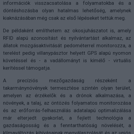
információk visszacsatolása a folyamatokba és a
döntéshozásba olyan hatalmas lehetőség, amelynek
kiaknázásában még csak az első lépéseket tettük meg.
De példaként említhetem az okosjuhászatot is, amely
RFID alapú azonosítást és nyilvántartást alkalmaz, az
állatok mozgásaktivitását pedométerrel monitorozza, a
terelést pedig villanypásztor helyett GPS alapú nyomon
követéssel és - a vadállományt is kímélő - virtuális
kerítéssel támogatja.
A precíziós mezőgazdaság részeként a
takarmánynövények termesztése szintén olyan terület,
amelyen az érzékelők és a drónok alkalmazása, a
növények, a talaj, az öntözés folyamatos monitorozása
és az erőforrás-felhasználás adatalapú optimalizálása
már elterjedt gyakorlat, a fejlett technológia a
gazdaságosság és a fenntarthatóság növelését, a
klímaváltozás kihívásainak megválaszolását és az uniós