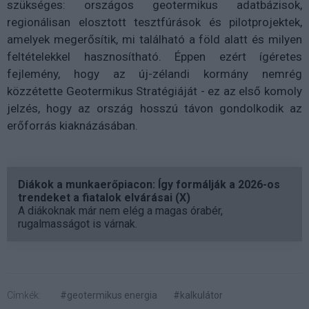
szükséges: országos geotermikus adatbázisok,
regionálisan elosztott tesztfúrások és pilotprojektek,
amelyek megerősítik, mi található a föld alatt és milyen
feltételekkel hasznosítható. Éppen ezért ígéretes
fejlemény, hogy az új-zélandi kormány nemrég
közzétette Geotermikus Stratégiáját - ez az első komoly
jelzés, hogy az ország hosszú távon gondolkodik az
erőforrás kiaknázásában.
Diákok a munkaerőpiacon: Így formálják a 2026-os
trendeket a fiatalok elvárásai (X)
A diákoknak már nem elég a magas órabér,
rugalmasságot is várnak.
Címkék:
#geotermikus energia
#kalkulátor