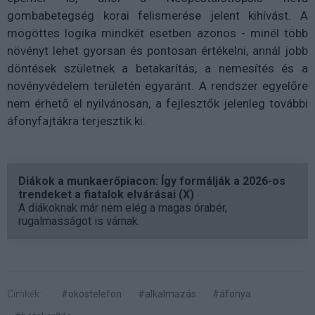
gombabetegség korai felismerése jelent kihívást. A
mögöttes logika mindkét esetben azonos - minél több
növényt lehet gyorsan és pontosan értékelni, annál jobb
döntések születnek a betakarítás, a nemesítés és a
növényvédelem területén egyaránt. A rendszer egyelőre
nem érhető el nyilvánosan, a fejlesztők jelenleg további
áfonyfajtákra terjesztik ki.
Diákok a munkaerőpiacon: Így formálják a 2026-os
trendeket a fiatalok elvárásai (X)
A diákoknak már nem elég a magas órabér,
rugalmasságot is várnak.
Címkék:
#okostelefon
#alkalmazás
#áfonya