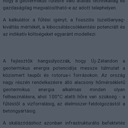
hogy a geotermikus fűtésre való átállás technikailag és
gazdaságilag megvalósítható-e az adott telephelyen.
A kalkulátor a fűtési igényt, a fosszilis tüzelőanyag-
kiváltás mértékét, a kibocsátáscsökkentési potenciált és
az indikatív költségeket egyaránt modellezi.
A fejlesztők hangsúlyozzák, hogy Új-Zélandon a
geotermikus energia potenciálja messze túlmutat a
közismert taupōi és rotorua-i forrásokon. Az ország
nagy részén rendelkezésre álló alacsony hőmérsékletű
geotermikus energia alkalmas minden olyan
felhasználásra, ahol 100°C alatti hőre van szükség - a
fűtéstől a vízforralásig, az élelmiszer-feldolgozástól a
betongyártásig.
A skálázódáshoz azonban infrastrukturális befektetés