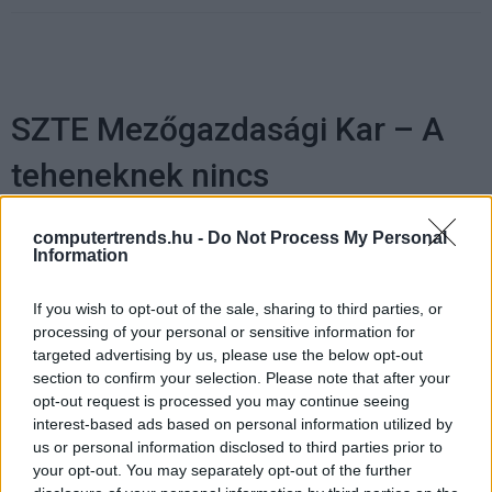
SZTE Mezőgazdasági Kar – A
teheneknek nincs
magánéletük...
computertrends.hu -
Do Not Process My Personal
Information
Kis Endre
|
2026 május 12. 15:32
If you wish to opt-out of the sale, sharing to third parties, or
processing of your personal or sensitive information for
...de ezzel nemcsak a tejgazdaság, hanem
targeted advertising by us, please use the below opt-out
maga az állatállomány és a természeti
section to confirm your selection. Please note that after your
opt-out request is processed you may continue seeing
környezet is sokat nyer. Dr. habil. Mikó Edit
interest-based ads based on personal information utilized by
dékán asszonyt az agrárszektor digitális
us or personal information disclosed to third parties prior to
átalakulásáról, valamint kutatási-fejlesztési
your opt-out. You may separately opt-out of the further
projektekről kérdeztük, amelyeken a Szegedi