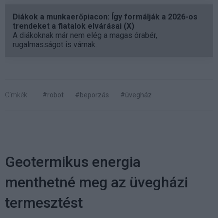
Diákok a munkaerőpiacon: Így formálják a 2026-os
trendeket a fiatalok elvárásai (X)
A diákoknak már nem elég a magas órabér,
rugalmasságot is várnak.
Címkék:
#robot
#beporzás
#üvegház
Geotermikus energia
menthetné meg az üvegházi
termesztést