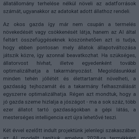
állatállomány terhelése nélkül növeli az adatforrások
számát, ugyanakkor az adatokat adott állathoz rendeli.
Az okos gazda így már nem csupán a termelés
növekedését vagy csökkenését látja, hanem az AI által
feltárt összefüggéseknek köszönhetően azt is tudja,
hogy ebben pontosan mely állatok állapotváltozása
játszik közre, így azonnal beavatkozhat. Ha szükséges,
állatorvost hívhat, illetve egyedenként tovább
optimalizálhatja a takarmányozást. Megoldásunkkal
minden tehén jóllétét és élettartamát növelheti, a
gazdaság tejhozamát és a takarmány felhasználását
egyszerre optimalizálhatja. Régen azt mondtuk, hogy a
jó gazda szeme hizlalja a jószágot - ma a sok száz, több
ezer állatot tartó gazdaságokban a gépi látás, a
mesterséges intelligencia ezt újra lehetővé teszi.
Két évvel ezelőtt indult projektünk jelenlegi szakaszában
az AI modellt tanítjuk, amelyre 2028-ra termékként