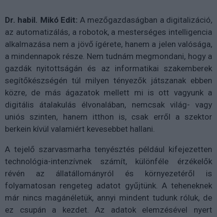
Dr. habil. Mikó Edit:
A mezőgazdaságban a digitalizáció,
az automatizálás, a robotok, a mesterséges intelligencia
alkalmazása nem a jövő ígérete, hanem a jelen valósága,
a mindennapok része. Nem tudnám megmondani, hogy a
gazdák nyitottságán és az informatikai szakemberek
segítőkészségén túl milyen tényezők játszanak ebben
közre, de más ágazatok mellett mi is ott vagyunk a
digitális átalakulás élvonalában, nemcsak világ- vagy
uniós szinten, hanem itthon is, csak erről a szektor
berkein kívül valamiért kevesebbet hallani.
A tejelő szarvasmarha tenyésztés például kifejezetten
technológia-intenzívnek számít, különféle érzékelők
révén az állatállományról és környezetéről is
folyamatosan rengeteg adatot gyűjtünk. A teheneknek
már nincs magánéletük, annyi mindent tudunk róluk, de
ez csupán a kezdet. Az adatok elemzésével nyert