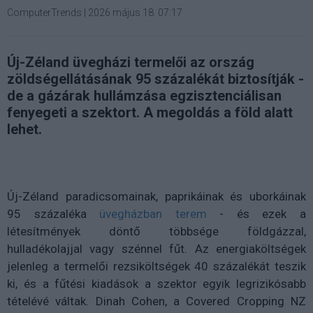
ComputerTrends
|
2026 május 18. 07:17
Új-Zéland üvegházi termelői az ország
zöldségellátásának 95 százalékát biztosítják -
de a gázárak hullámzása egzisztenciálisan
fenyegeti a szektort. A megoldás a föld alatt
lehet.
Új-Zéland paradicsomainak, paprikáinak és uborkáinak
95 százaléka
üvegházban terem
- és ezek a
létesítmények döntő többsége földgázzal,
hulladékolajjal vagy szénnel fűt. Az energiaköltségek
jelenleg a termelői rezsiköltségek 40 százalékát teszik
ki, és a fűtési kiadások a szektor egyik legrizikósabb
tételévé váltak. Dinah Cohen, a Covered Cropping NZ