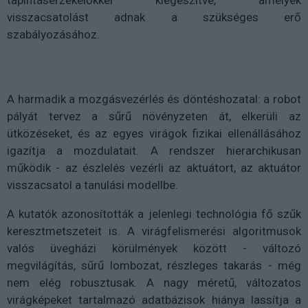
tapintásérzékelőkkel kiegészítve, amelyek
visszacsatolást adnak a szükséges erő
szabályozásához.
A harmadik a mozgásvezérlés és döntéshozatal: a robot
pályát tervez a sűrű növényzeten át, elkerüli az
ütközéseket, és az egyes virágok fizikai ellenállásához
igazítja a mozdulatait. A rendszer hierarchikusan
működik - az észlelés vezérli az aktuátort, az aktuátor
visszacsatol a tanulási modellbe.
A kutatók azonosították a jelenlegi technológia fő szűk
keresztmetszeteit is. A virágfelismerési algoritmusok
valós üvegházi körülmények között - változó
megvilágítás, sűrű lombozat, részleges takarás - még
nem elég robusztusak. A nagy méretű, változatos
virágképeket tartalmazó adatbázisok hiánya lassítja a