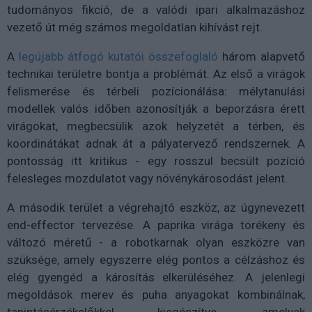
tudományos fikció, de a valódi ipari alkalmazáshoz
vezető út még számos megoldatlan kihívást rejt.
A
legújabb átfogó kutatói összefoglaló
három alapvető
technikai területre bontja a problémát. Az első a virágok
felismerése és térbeli pozícionálása: mélytanulási
modellek valós időben azonosítják a beporzásra érett
virágokat, megbecsülik azok helyzetét a térben, és
koordinátákat adnak át a pályatervező rendszernek. A
pontosság itt kritikus - egy rosszul becsült pozíció
felesleges mozdulatot vagy növénykárosodást jelent.
A második terület a végrehajtó eszköz, az úgynevezett
end-effector tervezése. A paprika virága törékeny és
változó méretű - a robotkarnak olyan eszközre van
szüksége, amely egyszerre elég pontos a célzáshoz és
elég gyengéd a károsítás elkerüléséhez. A jelenlegi
megoldások merev és puha anyagokat kombinálnak,