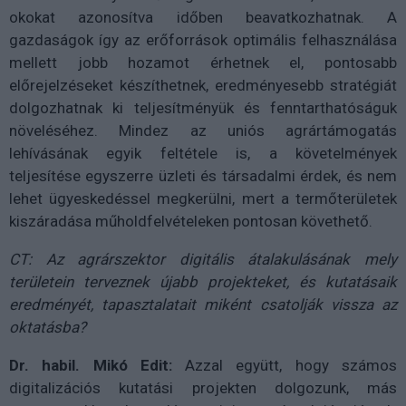
okokat azonosítva időben beavatkozhatnak. A
gazdaságok így az erőforrások optimális felhasználása
mellett jobb hozamot érhetnek el, pontosabb
előrejelzéseket készíthetnek, eredményesebb stratégiát
dolgozhatnak ki teljesítményük és fenntarthatóságuk
növeléséhez. Mindez az uniós agrártámogatás
lehívásának egyik feltétele is, a követelmények
teljesítése egyszerre üzleti és társadalmi érdek, és nem
lehet ügyeskedéssel megkerülni, mert a termőterületek
kiszáradása műholdfelvételeken pontosan követhető.
CT: Az agrárszektor digitális átalakulásának mely
területein terveznek újabb projekteket, és kutatásaik
eredményét, tapasztalatait miként csatolják vissza az
oktatásba?
Dr. habil. Mikó Edit:
Azzal együtt, hogy számos
digitalizációs kutatási projekten dolgozunk, más