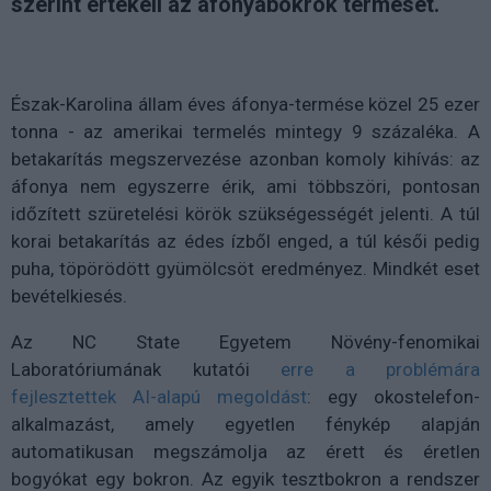
szerint értékeli az áfonyabokrok termését.
Észak-Karolina állam éves áfonya-termése közel 25 ezer
tonna - az amerikai termelés mintegy 9 százaléka. A
betakarítás megszervezése azonban komoly kihívás: az
áfonya nem egyszerre érik, ami többszöri, pontosan
időzített szüretelési körök szükségességét jelenti. A túl
korai betakarítás az édes ízből enged, a túl késői pedig
puha, töpörödött gyümölcsöt eredményez. Mindkét eset
bevételkiesés.
Az NC State Egyetem Növény-fenomikai
Laboratóriumának kutatói
erre a problémára
fejlesztettek AI-alapú megoldást
: egy okostelefon-
alkalmazást, amely egyetlen fénykép alapján
automatikusan megszámolja az érett és éretlen
bogyókat egy bokron. Az egyik tesztbokron a rendszer