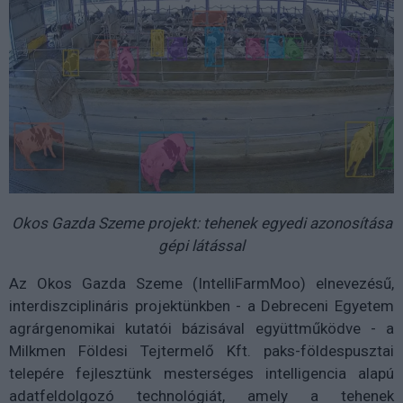
Okos Gazda Szeme projekt: tehenek egyedi azonosítása
gépi látással
Az Okos Gazda Szeme (IntelliFarmMoo) elnevezésű,
interdiszciplináris projektünkben - a Debreceni Egyetem
agrárgenomikai kutatói bázisával együttműködve - a
Milkmen Földesi Tejtermelő Kft. paks-földespusztai
telepére fejlesztünk mesterséges intelligencia alapú
adatfeldolgozó technológiát, amely a tehenek