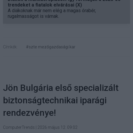
trendeket a fiatalok elvárásai (X)
A diákoknak már nem elég a magas órabér,
rugalmasságot is várnak.
Címkék:
#szte mezőgazdasági kar
Jön Bulgária első specializált
biztonságtechnikai iparági
rendezvénye!
ComputerTrends
|
2026 május 12. 09:02