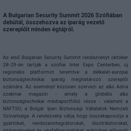
A Bulgarian Security Summit 2026 Szófiában
debütál, összehozva az iparág vezető
szereplőit minden égtájról.
Az első Bulgarian Security Summit rendezvényt október
28-29-én tartják a szófiai Inter Expo Centerben, új
regionális platformot teremtve a délkelet-európai
biztonságtechnikai iparág meghatározó szereplői
számára. Az eseményt közösen szervezi az a&s Adria
szakmai magazin - amely a globális a&s
biztonságtechnikai médiaportfólió része - valamint a
NAFTSO, a Bolgár Ipari Biztonsági Vállalatok Nemzeti
Szövetsége. A rendezvény célja, hogy összekapcsolja a
gyártókat, rendszerintegrátorokat, disztribútorokat,
intézményeket és végfelhasználókat, miközben elősegíti