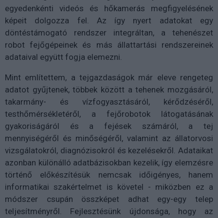
egyedenkénti videós és hőkamerás megfigyelésének
képeit dolgozza fel. Az így nyert adatokat egy
döntéstámogató rendszer integráltan, a tehenészet
robot fejőgépeinek és más állattartási rendszereinek
adataival együtt fogja elemezni.
Mint említettem, a tejgazdaságok már eleve rengeteg
adatot gyűjtenek, többek között a tehenek mozgásáról,
takarmány- és vízfogyasztásáról, kérődzéséről,
testhőmérsékletéről, a fejőrobotok látogatásának
gyakoriságáról és a fejések számáról, a tej
mennyiségéről és minőségéről, valamint az állatorvosi
vizsgálatokról, diagnózisokról és kezelésekről. Adataikat
azonban különálló adatbázisokban kezelik, így elemzésre
történő előkészítésük nemcsak időigényes, hanem
informatikai szakértelmet is követel - miközben ez a
módszer csupán összképet adhat egy-egy telep
teljesítményről. Fejlesztésünk újdonsága, hogy az