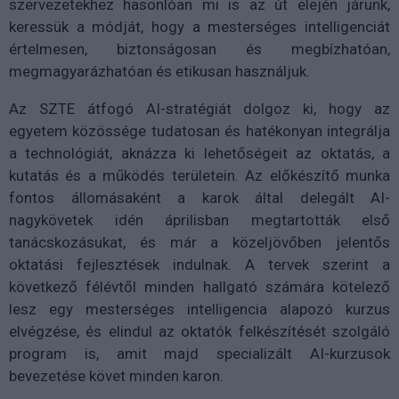
szervezetekhez hasonlóan mi is az út elején járunk,
keressük a módját, hogy a mesterséges intelligenciát
értelmesen, biztonságosan és megbízhatóan,
megmagyarázhatóan és etikusan használjuk.
Az SZTE átfogó AI-stratégiát dolgoz ki, hogy az
egyetem közössége tudatosan és hatékonyan integrálja
a technológiát, aknázza ki lehetőségeit az oktatás, a
kutatás és a működés területein. Az előkészítő munka
fontos állomásaként a karok által delegált AI-
nagykövetek idén áprilisban megtartották első
tanácskozásukat, és már a közeljövőben jelentős
oktatási fejlesztések indulnak. A tervek szerint a
következő félévtől minden hallgató számára kötelező
lesz egy mesterséges intelligencia alapozó kurzus
elvégzése, és elindul az oktatók felkészítését szolgáló
program is, amit majd specializált AI-kurzusok
bevezetése követ minden karon.