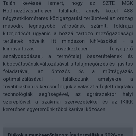
Talán kevéssé ismert, hogy az SZTE MGK
Hódmezővásárhelyen található, amely közel 488
négyzetkilométeres közigazgatási területével az ország
második legnagyobb városának számít, földrajzi
kiterjedését ugyanis a hozzá tartozó mezőgazdasági
területek növelik. Itt mindazon kihívásokkal - a
klímaváltozás következtében fenyegető
aszályosodással, a termőtalaj összetételének és
kibocsátásának változásával, a talajmegőrzés és -javítás
feladatával, az öntözés és a műtrágyázás
optimalizálásával - találkozunk, amelyekre a
továbbiakban is keresni fogjuk a választ a fejlett digitális
technológiák segítségével, az agrárszektor helyi
szereplőivel, a szakmai szervezetekkel és az IKIKK
keretében egyetemünk többi karával közösen.
Diákok a munkaerőpiacon: Így formálják a 2026-os