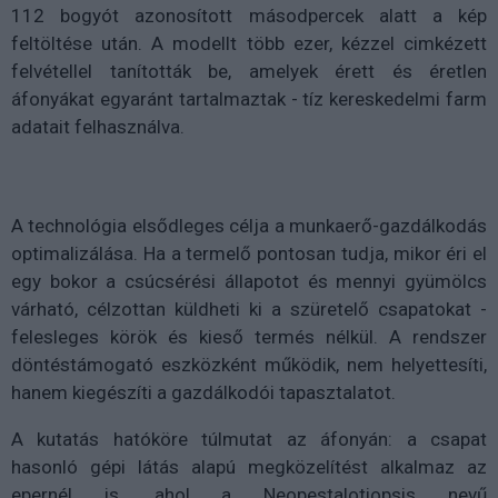
112 bogyót azonosított másodpercek alatt a kép
feltöltése után. A modellt több ezer, kézzel cimkézett
felvétellel tanították be, amelyek érett és éretlen
áfonyákat egyaránt tartalmaztak - tíz kereskedelmi farm
adatait felhasználva.
A technológia elsődleges célja a munkaerő-gazdálkodás
optimalizálása. Ha a termelő pontosan tudja, mikor éri el
egy bokor a csúcsérési állapotot és mennyi gyümölcs
várható, célzottan küldheti ki a szüretelő csapatokat -
felesleges körök és kieső termés nélkül. A rendszer
döntéstámogató eszközként működik, nem helyettesíti,
hanem kiegészíti a gazdálkodói tapasztalatot.
A kutatás hatóköre túlmutat az áfonyán: a csapat
hasonló gépi látás alapú megközelítést alkalmaz az
epernél is, ahol a Neopestalotiopsis nevű