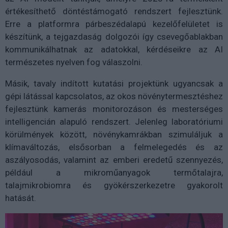
értékesíthető döntéstámogató rendszert fejlesztünk.
Erre a platformra párbeszédalapú kezelőfelületet is
készítünk, a tejgazdaság dolgozói így csevegőablakban
kommunikálhatnak az adatokkal, kérdéseikre az AI
természetes nyelven fog válaszolni.
Másik, tavaly indított kutatási projektünk ugyancsak a
gépi látással kapcsolatos, az okos növénytermesztéshez
fejlesztünk kamerás monitorozáson és mesterséges
intelligencián alapuló rendszert. Jelenleg laboratóriumi
körülmények között, növénykamrákban szimuláljuk a
klímaváltozás, elsősorban a felmelegedés és az
aszályosodás, valamint az emberi eredetű szennyezés,
például a mikroműanyagok termőtalajra,
talajmikrobiomra és gyökérszerkezetre gyakorolt
hatását.