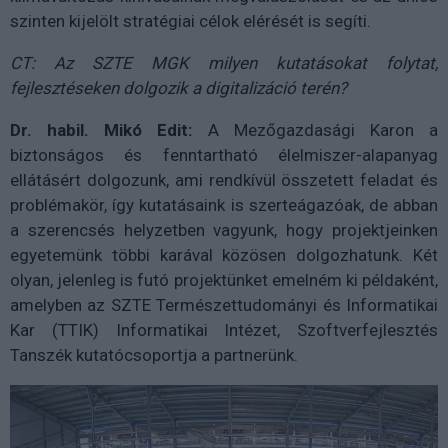
szinten kijelölt stratégiai célok elérését is segíti.
CT: Az SZTE MGK milyen kutatásokat folytat,
fejlesztéseken dolgozik a digitalizáció terén?
Dr. habil. Mikó Edit:
A Mezőgazdasági Karon a
biztonságos és fenntartható élelmiszer-alapanyag
ellátásért dolgozunk, ami rendkívül összetett feladat és
problémakör, így kutatásaink is szerteágazóak, de abban
a szerencsés helyzetben vagyunk, hogy projektjeinken
egyetemünk többi karával közösen dolgozhatunk. Két
olyan, jelenleg is futó projektünket emelném ki példaként,
amelyben az SZTE Természettudományi és Informatikai
Kar (TTIK) Informatikai Intézet, Szoftverfejlesztés
Tanszék kutatócsoportja a partnerünk.