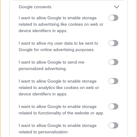
szinte naponta hallunk, a mezőgazdaság ritkán kerül
Google consents
szóba ebben az összefüggésben. Pedig a szektor,
I want to allow Google to enable storage
amelyen az állattenyésztés és a növénytermesztés
related to advertising like cookies on web or
fenntarthatósága, a lakosság biztonságos élelmiszer-
device identifiers in apps.
ellátása a leginkább múlik, hasonlóan nagy kihívásokkal
szembesül, és megválaszolásukhoz is ugyanazokat a
I want to allow my user data to be sent to
Google for online advertising purposes.
csúcstechnológiákat - közöttük a mesterséges
intelligenciát, az analitikát és az automatizációt - hívja
I want to allow Google to send me
segítségül, mint más területek.
personalized advertising.
A Szegedi Tudományegyetem (SZTE) Mezőgazdasági
I want to allow Google to enable storage
Karán (MGK) zajló kutatás, fejlesztés és oktatás mindezt
related to analytics like cookies on web or
device identifiers in apps.
híven tükrözi. A felsőoktatási intézmény 12 kara a
tudományok széles spektrumát fedi le, a kiterjedt és
I want to allow Google to enable storage
intenzív kutatómunka ugyanakkor mindegyikük közös
related to functionality of the website or app.
jellemzője, a szakterületek közötti szinergiák
kiaknázását pedig 2022 óta az Interdiszciplináris
I want to allow Google to enable storage
related to personalization.
Kutatásfejlesztési és Innovációs Kiválósági Központ