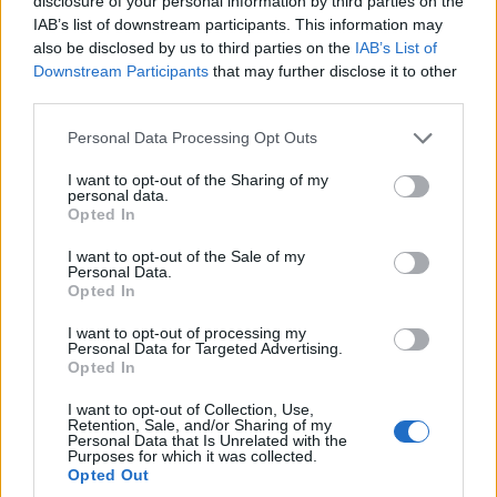
disclosure of your personal information by third parties on the
Tudományegyetem Mezőgazdasági Kara
IAB’s list of downstream participants. This information may
partnereivel közösen dolgozik.
also be disclosed by us to third parties on the
IAB’s List of
Downstream Participants
that may further disclose it to other
third parties.
Please note that this website/app uses one or more Google
Personal Data Processing Opt Outs
services and may gather and store information including but
not limited to your visit or usage behaviour. You may click to
I want to opt-out of the Sharing of my
personal data.
grant or deny consent to Google and its third-party tags to
Opted In
use your data for below specified purposes in below Google
consent section.
I want to opt-out of the Sale of my
Personal Data.
Opted In
I want to opt-out of processing my
Personal Data for Targeted Advertising.
Opted In
I want to opt-out of Collection, Use,
Dr. habil. Mikó Edit dékán asszony, Mezőgazdasági Kar,
Retention, Sale, and/or Sharing of my
Szegedi Tudományegyetem
Personal Data that Is Unrelated with the
Purposes for which it was collected.
Opted Out
Míg az ipar és több más ágazat digitális átalakulásáról