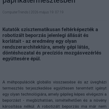
paprikatermesztésben
ComputerTrends
|
2026 május 19. 07:19
Kutatók szisztematikusan feltérképezték a
robotizált beporzás jelenlegi állását és
korlátait - az eredmény egy olyan
rendszerarchitektúra, amely gépi látás,
döntéshozatal és precíziós mozgásvezérlés
együttesére épül.
A méhpopulációk globális visszaesése és az üvegházi
termesztés terjeszkedése együttesen teremtett igényt
egy olyan technológiára, amely gépileg képes elvégezni a
beporzást - megbízhatóan, ismételhetően és a növény
károsítása nélkül. A robotizált beporzás ma már nem