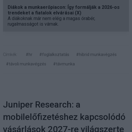
Diákok a munkaerőpiacon: Így formálják a 2026-os
trendeket a fiatalok elvárásai (X)
A diákoknak már nem elég a magas órabér,
rugalmasságot is várnak.
Címkék:
#hr
#foglalkoztatás
#hibrid munkavégzés
#távoli munkavégzés
#távmunka
Juniper Research: a
mobilelőfizetéshez kapcsolódó
vásárlások 2027-re világszerte