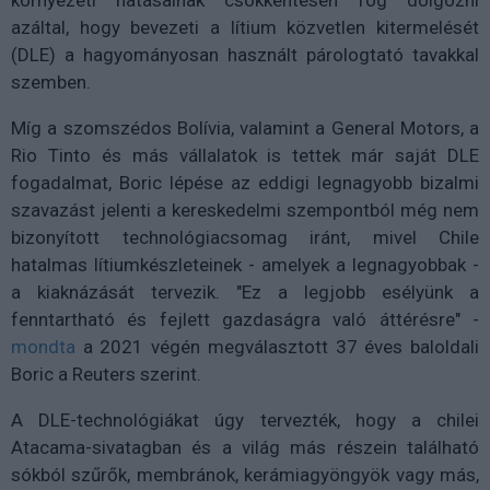
környezeti hatásainak csökkentésén fog dolgozni
azáltal, hogy bevezeti a lítium közvetlen kitermelését
(DLE) a hagyományosan használt párologtató tavakkal
szemben.
Míg a szomszédos Bolívia, valamint a General Motors, a
Rio Tinto és más vállalatok is tettek már saját DLE
fogadalmat, Boric lépése az eddigi legnagyobb bizalmi
szavazást jelenti a kereskedelmi szempontból még nem
bizonyított technológiacsomag iránt, mivel Chile
hatalmas lítiumkészleteinek - amelyek a legnagyobbak -
a kiaknázását tervezik. "Ez a legjobb esélyünk a
fenntartható és fejlett gazdaságra való áttérésre" -
mondta
a 2021 végén megválasztott 37 éves baloldali
Boric a Reuters szerint.
A DLE-technológiákat úgy tervezték, hogy a chilei
Atacama-sivatagban és a világ más részein található
sókból szűrők, membránok, kerámiagyöngyök vagy más,