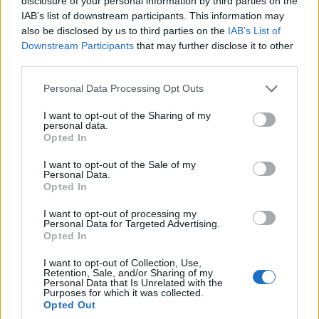
disclosure of your personal information by third parties on the
a második világháború előtti polgári jogot elemző
IAB’s list of downstream participants. This information may
also be disclosed by us to third parties on the
IAB’s List of
hatkötetes gyűjtemény, amelynek főszerkesztője és
Downstream Participants
that may further disclose it to other
egyik társszerzője volt.
third parties.
A szombati szakmai konferencia résztvevőit együtt
Please note that this website/app uses one or more Google
Personal Data Processing Opt Outs
üdvözölte Viliam Karas, a Szlovák Köztársaság
services and may gather and store information including but
igazságügyi minisztere, valamint Varga Judit,
not limited to your visit or usage behaviour. You may click to
I want to opt-out of the Sharing of my
personal data.
grant or deny consent to Google and its third-party tags to
Magyarország igazságügyi minisztere, mielőtt Dr.
Opted In
use your data for below specified purposes in below Google
Mészáros Lajos emeritus alkotmánybíró, a konferencia
consent section.
I want to opt-out of the Sale of my
védnöke nyitóbeszédében méltatta volna Szladits Károly
Personal Data.
munkásságát, és annak hatását úgy a jogtudományra,
Opted In
mint a bírói gyakorlatra.
I want to opt-out of processing my
Personal Data for Targeted Advertising.
A nap folyamán előadott még Sulyok Tamás, a magyar
Opted In
Alkotmánybíróság elnöke, Szigeti Ľuboš, a szlovák
I want to opt-out of Collection, Use,
Alkotmánybíróság elnökhelyettese, Paczolay Péter, az
Retention, Sale, and/or Sharing of my
Personal Data that Is Unrelated with the
Emberi Jogok Európai Bíróságának bírója, Števček Marek,
Purposes for which it was collected.
a Pozsonyi Comenius Egyetem rektora, Patyi András, a
Opted Out