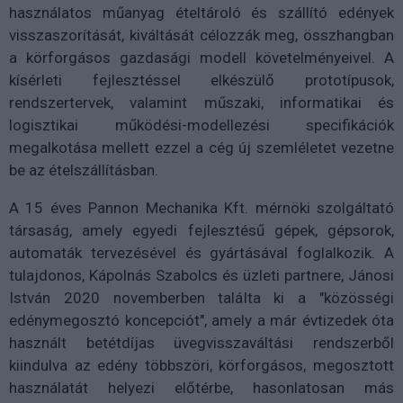
használatos műanyag ételtároló és szállító edények
visszaszorítását, kiváltását célozzák meg, összhangban
a körforgásos gazdasági modell követelményeivel. A
kísérleti fejlesztéssel elkészülő prototípusok,
rendszertervek, valamint műszaki, informatikai és
logisztikai működési-modellezési specifikációk
megalkotása mellett ezzel a cég új szemléletet vezetne
be az ételszállításban.
A 15 éves Pannon Mechanika Kft. mérnöki szolgáltató
társaság, amely egyedi fejlesztésű gépek, gépsorok,
automaták tervezésével és gyártásával foglalkozik. A
tulajdonos, Kápolnás Szabolcs és üzleti partnere, Jánosi
István 2020 novemberben találta ki a "közösségi
edénymegosztó koncepciót", amely a már évtizedek óta
használt betétdíjas üvegvisszaváltási rendszerből
kiindulva az edény többszöri, körforgásos, megosztott
használatát helyezi előtérbe, hasonlatosan más