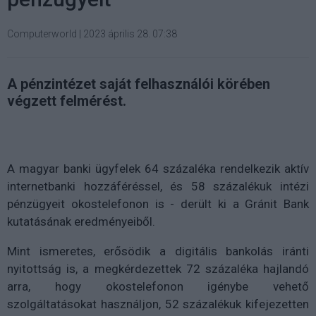
Computerworld
|
2023 április 28. 07:38
A pénzintézet saját felhasználói körében
végzett felmérést.
A magyar banki ügyfelek 64 százaléka rendelkezik aktív
internetbanki hozzáféréssel, és 58 százalékuk intézi
pénzügyeit okostelefonon is - derült ki a Gránit Bank
kutatásának eredményeiből.
Mint ismeretes, erősödik a digitális bankolás iránti
nyitottság is, a megkérdezettek 72 százaléka hajlandó
arra, hogy okostelefonon igénybe vehető
szolgáltatásokat használjon, 52 százalékuk kifejezetten