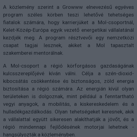
A közlemény szerint a Growww elnevezésű egyéves
program széles körben teszi lehetővé tehetséges
fiatalok számára, hogy karrierjüket a Mol-csoportnál,
Kelet-Közép-Európa egyik vezető energetikai vállalatánál
kezdjék meg. A program résztvevői egy nemzetközi
csapat tagjai lesznek, akiket a Mol tapasztalt
szakemberei mentorálnak.
A Mol-csoport a régió körforgásos gazdaságának
kulcsszereplőjévé kíván válni. Célja a szén-dioxid-
kibocsátás csökkentése és biztonságos, zöld energia
biztosítása a régió számára. Az energián kívül olyan
területeken is dolgoznak, mint például a fenntartható
vegyi anyagok, a mobilitás, a kiskereskedelem és a
hulladékgazdálkodás. Olyan tehetségeket keresnek, akik
a vállalattal együtt sikeresen alakíthatják a jövőt, és a
régió mindennapi fejlődésének motorjai lehetnek -
hangsúlyozták a közleményben.