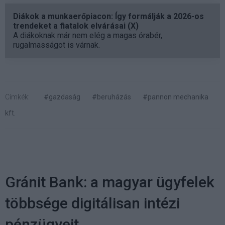
Diákok a munkaerőpiacon: Így formálják a 2026-os
trendeket a fiatalok elvárásai (X)
A diákoknak már nem elég a magas órabér,
rugalmasságot is várnak.
Címkék:
#gazdaság
#beruházás
#pannon mechanika
kft.
Gránit Bank: a magyar ügyfelek
többsége digitálisan intézi
pénzügyeit