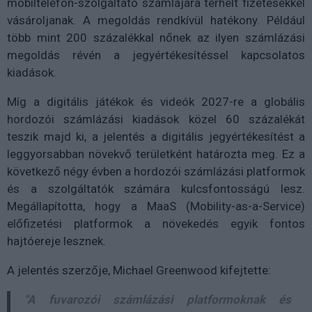
mobiltelefon-szolgáltató számlájára terhelt fizetésekkel
vásároljanak. A megoldás rendkívül hatékony. Például
több mint 200 százalékkal nőnek az ilyen számlázási
megoldás révén a jegyértékesítéssel kapcsolatos
kiadások.
Míg a digitális játékok és videók 2027-re a globális
hordozói számlázási kiadások közel 60 százalékát
teszik majd ki, a jelentés a digitális jegyértékesítést a
leggyorsabban növekvő területként határozta meg. Ez a
következő négy évben a hordozói számlázási platformok
és a szolgáltatók számára kulcsfontosságú lesz.
Megállapította, hogy a MaaS (Mobility-as-a-Service)
előfizetési platformok a növekedés egyik fontos
hajtóereje lesznek.
A jelentés szerzője, Michael Greenwood kifejtette:
"A fuvarozói számlázási platformoknak és