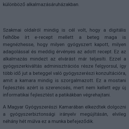
különböző alkalmazásáruházakban.
Szakmai oldalról mindig is cél volt, hogy a digitális
felhőbe írt e-recept mellett a beteg maga is
megnézhesse, hogy milyen gyógyszert kapott, milyen
adagolással és meddig érvényes az adott recept. Ez az
alkalmazás mindezt az elvárást már teljesíti. Ezzel a
gyógyszerkiváltás adminisztrációs része felgyorsul, így
több idő jut a beteggel való gyógyszerészi konzultációra,
amit a kamara mindig is szorgalmazott. Ez a mostani
fejlesztés azért is szerencsés, mert nem kellett egy új
informatikai fejlesztést a patikákban végrehajtani.
A Magyar Gyógyszerészi Kamarában elkezdtek dolgozni
a gyógyszerbiztonsági irányelv megújításán, elvileg
néhány hét múlva ez a munka befejeződik.