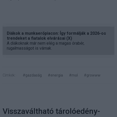
Diákok a munkaerőpiacon: Így formálják a 2026-os
trendeket a fiatalok elvárásai (X)
A diákoknak már nem elég a magas órabér,
rugalmasságot is várnak.
Címkék:
#gazdaság
#energia
#mol
#growww
Visszaváltható tárolóedény-