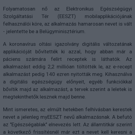
Folyamatosan nő az Elektronikus Egészségügyi
Szolgáltatási Tér (EESZT) mobilapplikációjának
felhasználói köre, az alkalmazás hamarosan nevet is vált
- jelentette be a Belügyminisztérium.
A koronavírus oltási igazolvány digitális változatának
applikációját bővítették ki azzal, hogy abban már a
páciens számára felírt receptek is láthatók. Az
alkalmazást eddig 2,2 millióan töltötték le, az e-recept
alkalmazást pedig 140 ezren nyitották meg. Kihasználva
a digitális egészségügy előnyeit, egyéb funkciókkal
bővítik majd az alkalmazást, a tervek szerint a leletek is
megtekinthetők lesznek majd benne.
Mint ismeretes, az elmúlt hetekben felhívásban kerestek
nevet a jelenleg myEESZT nevű alkalmazásnak. A befutó
az "Egészségablak" elnevezés lett. Az államtitkár szerint
a következő frissítésnél már ezt a nevet kell keresni a