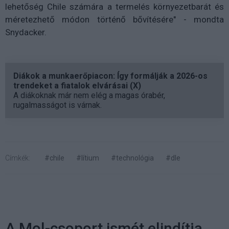
lehetőség Chile számára a termelés környezetbarát és
méretezhető módon történő bővítésére" - mondta
Snydacker.
Diákok a munkaerőpiacon: Így formálják a 2026-os
trendeket a fiatalok elvárásai (X)
A diákoknak már nem elég a magas órabér,
rugalmasságot is várnak.
Címkék:
#chile
#lítium
#technológia
#dle
A Mol-csoport ismét elindítja