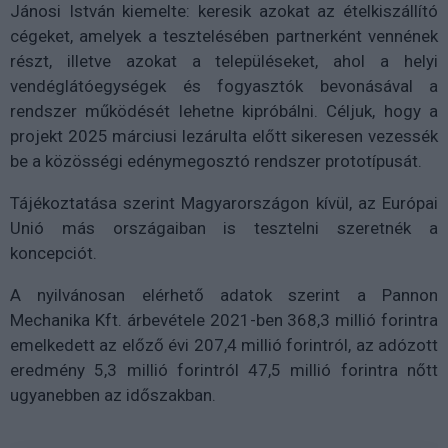
Jánosi István kiemelte: keresik azokat az ételkiszállító
cégeket, amelyek a tesztelésében partnerként vennének
részt, illetve azokat a településeket, ahol a helyi
vendéglátóegységek és fogyasztók bevonásával a
rendszer működését lehetne kipróbálni. Céljuk, hogy a
projekt 2025 márciusi lezárulta előtt sikeresen vezessék
be a közösségi edénymegosztó rendszer prototípusát.
Tájékoztatása szerint Magyarországon kívül, az Európai
Unió más országaiban is tesztelni szeretnék a
koncepciót.
A nyilvánosan elérhető adatok szerint a Pannon
Mechanika Kft. árbevétele 2021-ben 368,3 millió forintra
emelkedett az előző évi 207,4 millió forintról, az adózott
eredmény 5,3 millió forintról 47,5 millió forintra nőtt
ugyanebben az időszakban.