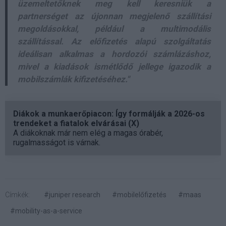
üzemeltetőknek meg kell keresniük a
partnerséget az újonnan megjelenő szállítási
megoldásokkal, például a multimodális
szállítással. Az előfizetés alapú szolgáltatás
ideálisan alkalmas a hordozói számlázáshoz,
mivel a kiadások ismétlődő jellege igazodik a
mobilszámlák kifizetéséhez."
Diákok a munkaerőpiacon: Így formálják a 2026-os
trendeket a fiatalok elvárásai (X)
A diákoknak már nem elég a magas órabér,
rugalmasságot is várnak.
Címkék:
#juniper research
#mobilelőfizetés
#maas
#mobility-as-a-service