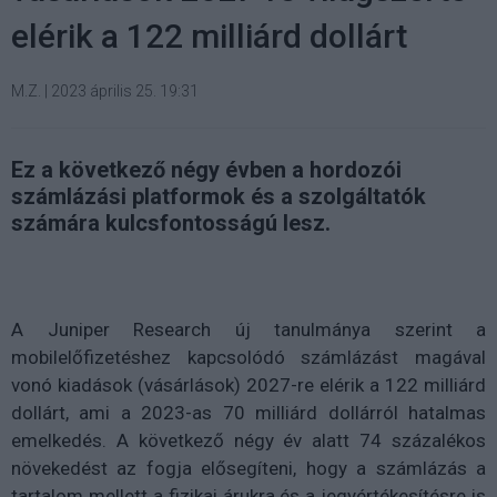
elérik a 122 milliárd dollárt
M.Z.
|
2023 április 25. 19:31
Ez a következő négy évben a hordozói
számlázási platformok és a szolgáltatók
számára kulcsfontosságú lesz.
A Juniper Research új tanulmánya szerint a
mobilelőfizetéshez kapcsolódó számlázást magával
vonó kiadások (vásárlások) 2027-re elérik a 122 milliárd
dollárt, ami a 2023-as 70 milliárd dollárról hatalmas
emelkedés. A következő négy év alatt 74 százalékos
növekedést az fogja elősegíteni, hogy a számlázás a
tartalom mellett a fizikai árukra és a jegyértékesítésre is