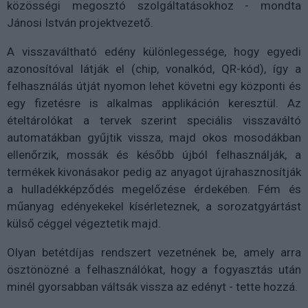
közösségi megosztó szolgáltatásokhoz - mondta
Jánosi István projektvezető.
A visszaváltható edény különlegessége, hogy egyedi
azonosítóval látják el (chip, vonalkód, QR-kód), így a
felhasználás útját nyomon lehet követni egy központi és
egy fizetésre is alkalmas applikáción keresztül. Az
ételtárolókat a tervek szerint speciális visszaváltó
automatákban gyűjtik vissza, majd okos mosodákban
ellenőrzik, mossák és később újból felhasználják, a
termékek kivonásakor pedig az anyagot újrahasznosítják
a hulladékképződés megelőzése érdekében. Fém és
műanyag edényekekel kísérleteznek, a sorozatgyártást
külső céggel végeztetik majd.
Olyan betétdíjas rendszert vezetnének be, amely arra
ösztönözné a felhasználókat, hogy a fogyasztás után
minél gyorsabban váltsák vissza az edényt - tette hozzá.