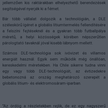
jellemzően kis raktárakban elhelyezhető berendezések
segítségével nyerjék ki a fémet.
Bár több vállalat dolgozik a technológián, a DLE
széleskörű ígéret a globális lítiumtermelés fellendítésére
a felszíni fejtéseknél és a gyakran több futballpálya
méretű, a helyi közösségek körében népszerűtlen
párologtató tavaknál jóval kisebb lábnyom mellett.
Számos DLE-technológia sok ivóvizet és villamos
energiát használ. Egyik sem működik még önállóan,
kereskedelmi méretekben. Ha Chile sikerre tudna vinni
egy vagy több DLE-technológiát, az évtizedekre
bebetonozná az ország meghatározó szerepét a
globális lítium- és elektromosáram-iparban.
"Az ördög a részletekben rejlik, de ez egy nagyszerű