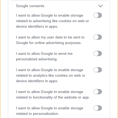
Kúria elnökhelyettese, Šikuta Ján, a szlovák Legfelsőbb
Google consents
Bíróság elnöke, Ida Hanzelová, a szlovák Legfelsőbb
Bíróság volt bírója, Puskás Bálint és Varga Attila, a román
I want to allow Google to enable storage
related to advertising like cookies on web or
Alkotmánybíróság bírói, valamint Korhecz Tamás, a szerb
device identifiers in apps.
Alkotmánybíróság bírója.
I want to allow my user data to be sent to
Google for online advertising purposes.
Diákok a munkaerőpiacon: Így formálják a 2026-os
I want to allow Google to send me
trendeket a fiatalok elvárásai (X)
personalized advertising.
A diákoknak már nem elég a magas órabér,
rugalmasságot is várnak.
I want to allow Google to enable storage
related to analytics like cookies on web or
device identifiers in apps.
I want to allow Google to enable storage
Címkék:
#szladits károly
#emlékkonferencia
#jog
related to functionality of the website or app.
#dunaszerdahely
I want to allow Google to enable storage
related to personalization.