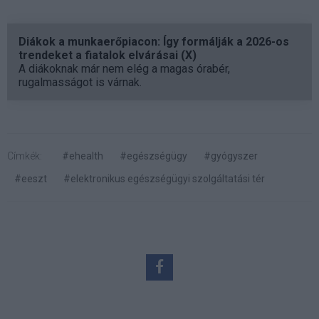
Diákok a munkaerőpiacon: Így formálják a 2026-os
trendeket a fiatalok elvárásai (X)
A diákoknak már nem elég a magas órabér,
rugalmasságot is várnak.
Címkék:
#ehealth
#egészségügy
#gyógyszer
#eeszt
#elektronikus egészségügyi szolgáltatási tér