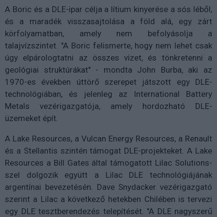
A Boric és a DLE-ipar célja a lítium kinyerése a sós léből,
és a maradék visszasajtolása a föld alá, egy zárt
körfolyamatban, amely nem befolyásolja a
talajvízszintet. "A Boric felismerte, hogy nem lehet csak
úgy elpárologtatni az összes vizet, és tönkretenni a
geológiai struktúrákat" - mondta John Burba, aki az
1970-es években úttörő szerepet játszott egy DLE-
technológiában, és jelenleg az International Battery
Metals vezérigazgatója, amely hordozható DLE-
üzemeket épít.
A Lake Resources, a Vulcan Energy Resources, a Renault
és a Stellantis szintén támogat DLE-projekteket. A Lake
Resources a Bill Gates által támogatott Lilac Solutions-
szel dolgozik együtt a Lilac DLE technológiájának
argentínai bevezetésén. Dave Snydacker vezérigazgató
szerint a Lilac a következő hetekben Chilében is tervezi
egy DLE tesztberendezés telepítését. "A DLE nagyszerű