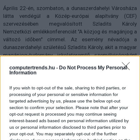
Április 22-én, szombaton, a dunaszerdahelyi Városháza
látta vendégül a Közép-európai alapítvány (CEF)
szervezésében megvalósított Szladits Károly
Nemzetközi emlékkonferenciát "A közjog és magánjog a
változó időben" címmel. Az esemény névadója a
dunaszerdahelyi születésű Szladits Károly, akit a magyar
magánjog-tudomány iskolateremtő személyiségeként
tartanak számon.
computertrends.hu -
Do Not Process My Personal
Information
Részt vett az 1901-es, majd az 1928-as magánjogi
törvénytervezet előkészítésében, illetve az utóbbi
If you wish to opt-out of the sale, sharing to third parties, or
esetében annak kidolgozásában is. 1917-től 1942-ig
processing of your personal or sensitive information for
tanított a Budapesti Tudományegyetemen, de volt
targeted advertising by us, please use the below opt-out
folyóiratszerkesztő, valamint a Magyar Tudományos
section to confirm your selection. Please note that after your
opt-out request is processed you may continue seeing
Akadémia és a hágai Állandó Nemzetközi
interest-based ads based on personal information utilized by
Választottbíróság tagja is hosszú pályafutása során,
us or personal information disclosed to third parties prior to
amiért 1953-ban Kossuth-díjat kapott. Tudományos
your opt-out. You may separately opt-out of the further
munkásságának csúcspontja a Magyar magánjog című,