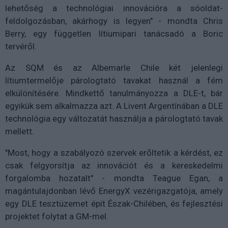
lehetőség a technológiai innovációra a sóoldat-
feldolgozásban, akárhogy is legyen" - mondta Chris
Berry, egy független lítiumipari tanácsadó a Boric
tervéről.
Az SQM és az Albemarle Chile két jelenlegi
lítiumtermelője párologtató tavakat használ a fém
elkülönítésére. Mindkettő tanulmányozza a DLE-t, bár
egyikük sem alkalmazza azt. A Livent Argentínában a DLE
technológia egy változatát használja a párologtató tavak
mellett.
"Most, hogy a szabályozó szervek erőltetik a kérdést, ez
csak felgyorsítja az innovációt és a kereskedelmi
forgalomba hozatalt" - mondta Teague Egan, a
magántulajdonban lévő EnergyX vezérigazgatója, amely
egy DLE tesztüzemet épít Észak-Chilében, és fejlesztési
projektet folytat a GM-mel.