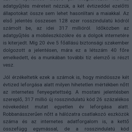
adatgyűjtés méreteit nézzük, a két évtizeddel ezelőtti
állapotokat össze sem lehet hasonlítani a maiakkal. Az
első jelentés összesen 128 ezer rosszindulatú kódról
számolt be, az idei 317 millióról. Időközben az
adatgyűjtés a mobileszközökre és a dolgok internetére
is kiterjedt. Míg 20 éve 5 főállású biztonsági szakember
dolgozott a jelentésen, mára ez a létszám 40 főre
emelkedett, és a munkában további tíz elemző is részt
vesz.
Jól érzékeltetik ezek a számok is, hogy mindössze két
évtized leforgása alatt milyen hihetetlen mértékben nőtt
az internetes fenyegetettség. A mostani jelentésben
szereplő, 317 millió új rosszindulatú kód 26 százalékos
növekedést mutat egyetlen év leforgása alatt.
Robbanásszerűen nőtt a hálózatra csatlakozó eszközök
száma és az internetes adatforgalom is, a kettő
összefügg egymással, de a rosszindulatú kód