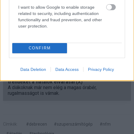
I want to allow Google to enable storage
related to security, including authentication
functionality and fraud prevention, and other
user protection.
Papp László
(Fidesz-KDNP) polgármester ünnepi
beszédében kiemelte: Debrecen a jövőjét a tudásra, az
innovációra, a kutatás-fejlesztésre alapozza, s a most
CONFIRM
átadott szuperszámítógép ezt a célt szolgálja.
Data Deletion
Data Access
Privacy Policy
Diákok a munkaerőpiacon: Így formálják a 2026-os
trendeket a fiatalok elvárásai (X)
A diákoknak már nem elég a magas órabér,
rugalmasságot is várnak.
Címkék:
#debrecen
#szuperszámítógép
#nfm
#átadás
#technológia