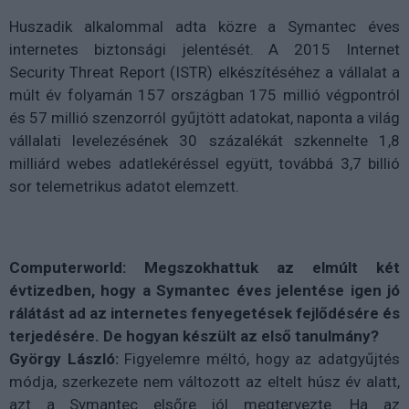
Huszadik alkalommal adta közre a Symantec éves
internetes biztonsági jelentését. A 2015 Internet
Security Threat Report (ISTR) elkészítéséhez a vállalat a
múlt év folyamán 157 országban 175 millió végpontról
és 57 millió szenzorról gyűjtött adatokat, naponta a világ
vállalati levelezésének 30 százalékát szkennelte 1,8
milliárd webes adatlekéréssel együtt, továbbá 3,7 billió
sor telemetrikus adatot elemzett.
Computerworld: Megszokhattuk az elmúlt két
évtizedben, hogy a Symantec éves jelentése igen jó
rálátást ad az internetes fenyegetések fejlődésére és
terjedésére. De hogyan készült az első tanulmány?
György László:
Figyelemre méltó, hogy az adatgyűjtés
módja, szerkezete nem változott az eltelt húsz év alatt,
azt a Symantec elsőre jól megtervezte. Ha az