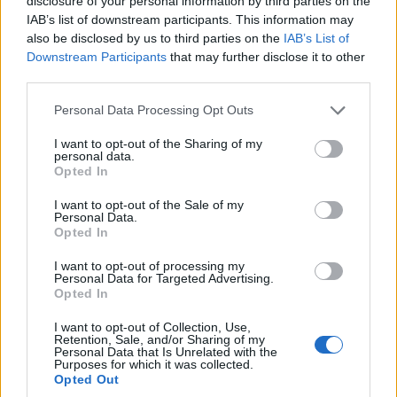
disclosure of your personal information by third parties on the
leplezték le az egyetem Kassai úti részlegén.
IAB’s list of downstream participants. This information may
also be disclosed by us to third parties on the
IAB’s List of
Downstream Participants
that may further disclose it to other
third parties.
Nagy Miklós
, a Nemzeti Fejlesztési Minisztérium
Please note that this website/app uses one or more Google
Personal Data Processing Opt Outs
Nemzeti Információs Fejlesztési Intézetének igazgatója
services and may gather and store information including but
az átadón kiemelte: a szuper-számítástechnika a
not limited to your visit or usage behaviour. You may click to
I want to opt-out of the Sharing of my
personal data.
felsőoktatásban nevet viselő projekt határidőre
grant or deny consent to Google and its third-party tags to
Opted In
elkészült, amivel Magyarország minden eddiginél
use your data for below specified purposes in below Google
consent section.
előkelőbb helyet foglal el a számítástechnika területén.
I want to opt-out of the Sale of my
Personal Data.
Opted In
I want to opt-out of processing my
Personal Data for Targeted Advertising.
Gaál István
kancellári megbízott szerint a Debreceni
Opted In
Egyetem a szuper-számítástechnika hazai központjává
I want to opt-out of Collection, Use,
vált, s ez a szerepe a jövőben erősödni fog. A másfél
Retention, Sale, and/or Sharing of my
milliárd forintba kerülő beruházás elkészültéhez az
Personal Data that Is Unrelated with the
Purposes for which it was collected.
egyetem 100 millió forinttal járult hozzá.
Opted Out