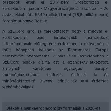
országok érték el 2014-ben: Oroszország e-
kereskedelmi piaca - Magyarországhoz hasonlóan - 26
százalékkal nőtt, 5640 milliárd forint (18,8 milliárd euró)
forgalmat bonyolított le.
A SzEK.org arról is tájékoztatott, hogy a magyar e-
kereskedelmi piac hatékonyabb nemzetközi
integrációjának elősegítése érdekében a szövetség a
múlt hónapban belépett az Ecommerce Europe
nemzetközi szervezetbe. Június 7-én Barcelonában a
SzEK.org elnöke aláírta azt a szándéknyilatkozatot,
amelynek keretében egységes európai
minőségbiztosítási rendszert építenek ki és
minőségbiztosító jelvényt adnak az arra érdemes
webáruházaknak.
Diákok a munkaerőpiacon: Így formálják a 2026-os