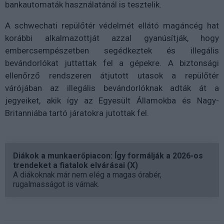
bankautomaták használatánál is tesztelik.
A schwechati repülőtér védelmét ellátó magáncég hat
korábbi alkalmazottját azzal gyanúsítják, hogy
embercsempészetben segédkeztek és illegális
bevándorlókat juttattak fel a gépekre. A biztonsági
ellenőrző rendszeren átjutott utasok a repülőtér
várójában az illegális bevándorlóknak adták át a
jegyeiket, akik így az Egyesült Államokba és Nagy-
Britanniába tartó járatokra jutottak fel.
Diákok a munkaerőpiacon: Így formálják a 2026-os
trendeket a fiatalok elvárásai (X)
A diákoknak már nem elég a magas órabér,
rugalmasságot is várnak.