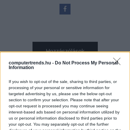
Hozzászólások
computertrends.hu -
Do Not Process My Personal
Information
Átadták Leót, a debreceni
If you wish to opt-out of the sale, sharing to third parties, or
processing of your personal or sensitive information for
szuperszámítógépet
targeted advertising by us, please use the below opt-out
section to confirm your selection. Please note that after your
Computerworld
|
2015 június 18. 08:00
opt-out request is processed you may continue seeing
interest-based ads based on personal information utilized by
us or personal information disclosed to third parties prior to
your opt-out. You may separately opt-out of the further
A világ 308. legnagyobb szuperszámítógépét