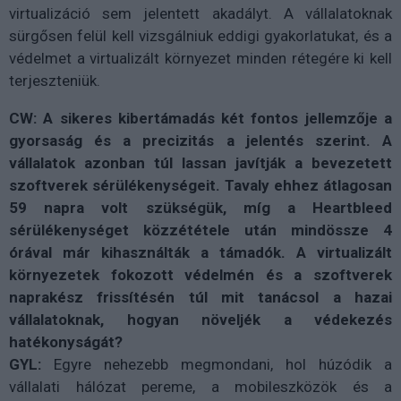
virtualizáció sem jelentett akadályt. A vállalatoknak
sürgősen felül kell vizsgálniuk eddigi gyakorlatukat, és a
védelmet a virtualizált környezet minden rétegére ki kell
terjeszteniük.
CW: A sikeres kibertámadás két fontos jellemzője a
gyorsaság és a precizitás a jelentés szerint. A
vállalatok azonban túl lassan javítják a bevezetett
szoftverek sérülékenységeit. Tavaly ehhez átlagosan
59 napra volt szükségük, míg a Heartbleed
sérülékenységet közzététele után mindössze 4
órával már kihasználták a támadók. A virtualizált
környezetek fokozott védelmén és a szoftverek
naprakész frissítésén túl mit tanácsol a hazai
vállalatoknak, hogyan növeljék a védekezés
hatékonyságát?
GYL:
Egyre nehezebb megmondani, hol húzódik a
vállalati hálózat pereme, a mobileszközök és a