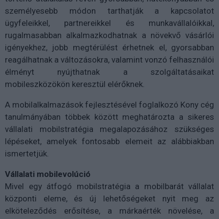
személyesebb módon tarthatják a kapcsolatot
ügyfeleikkel, partnereikkel és munkavállalóikkal,
rugalmasabban alkalmazkodhatnak a növekvő vásárlói
igényekhez, jobb megtérülést érhetnek el, gyorsabban
reagálhatnak a változásokra, valamint vonzó felhasználói
élményt nyújthatnak a szolgáltatásaikat
mobileszközökön keresztül elérőknek.
A mobilalkalmazások fejlesztésével foglalkozó Kony cég
tanulmányában többek között meghatározta a sikeres
vállalati mobilstratégia megalapozásához szükséges
lépéseket, amelyek fontosabb elemeit az alábbiakban
ismertetjük.
Vállalati mobilevolúció
Mivel egy átfogó mobilstratégia a mobilbarát vállalat
központi eleme, és új lehetőségeket nyit meg az
elköteleződés erősítése, a márkaérték növelése, a