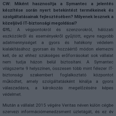
CW: Miként hasznosítja a Symantec a jelentés
készítése során nyert betekintést termékeinek és
szolgáltatásainak fejlesztésében? Milyenek lesznek a
közeljövő IT-biztonsági megoldásai?
GYL:
A végpontokról és szenzorokról, hálózati
eszközökről és eseményekről gyűjtött, egyre nagyobb
adatmennyiséget a gyors és hatékony védelem
kialakításához gyorsan és hozzáértő módon elemezni
kell, de az ehhez szükséges erőforrásokat sok vállalat
nem tudja házon belül biztosítani. A Symantec
világszerte 9 helyszínen, összesen több mint félezer IT-
biztonsági szakembert foglalkoztató központot
működtet, amely szolgáltatásként kínálja a gyors
válaszadásra, a károkozás megelőzésére képes
védelmet.
Miután a vállalat 2015 végére Veritas néven külön cégbe
szervezi információmenedzsment üzletágát, és ez év