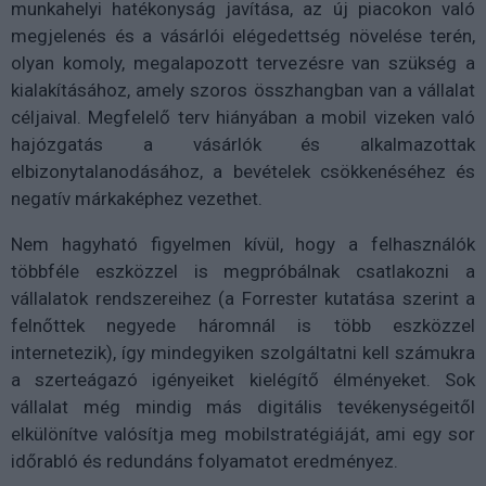
munkahelyi hatékonyság javítása, az új piacokon való
megjelenés és a vásárlói elégedettség növelése terén,
olyan komoly, megalapozott tervezésre van szükség a
kialakításához, amely szoros összhangban van a vállalat
céljaival. Megfelelő terv hiányában a mobil vizeken való
hajózgatás a vásárlók és alkalmazottak
elbizonytalanodásához, a bevételek csökkenéséhez és
negatív márkaképhez vezethet.
Nem hagyható figyelmen kívül, hogy a felhasználók
többféle eszközzel is megpróbálnak csatlakozni a
vállalatok rendszereihez (a Forrester kutatása szerint a
felnőttek negyede háromnál is több eszközzel
internetezik), így mindegyiken szolgáltatni kell számukra
a szerteágazó igényeiket kielégítő élményeket. Sok
vállalat még mindig más digitális tevékenységeitől
elkülönítve valósítja meg mobilstratégiáját, ami egy sor
időrabló és redundáns folyamatot eredményez.