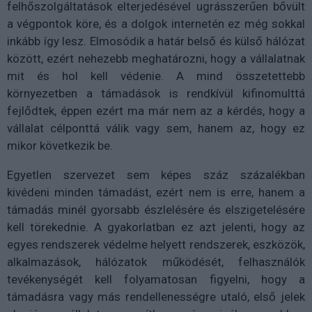
felhőszolgáltatások elterjedésével ugrásszerűen bővült
a végpontok köre, és a dolgok internetén ez még sokkal
inkább így lesz. Elmosódik a határ belső és külső hálózat
között, ezért nehezebb meghatározni, hogy a vállalatnak
mit és hol kell védenie. A mind összetettebb
környezetben a támadások is rendkívül kifinomulttá
fejlődtek, éppen ezért ma már nem az a kérdés, hogy a
vállalat célponttá válik vagy sem, hanem az, hogy ez
mikor következik be.
Egyetlen szervezet sem képes száz százalékban
kivédeni minden támadást, ezért nem is erre, hanem a
támadás minél gyorsabb észlelésére és elszigetelésére
kell törekednie. A gyakorlatban ez azt jelenti, hogy az
egyes rendszerek védelme helyett rendszerek, eszközök,
alkalmazások, hálózatok működését, felhasználók
tevékenységét kell folyamatosan figyelni, hogy a
támadásra vagy más rendellenességre utaló, első jelek