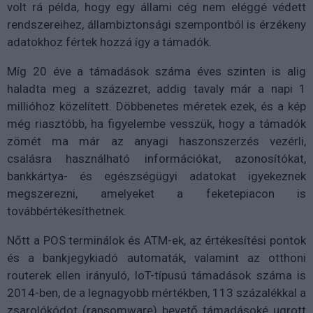
volt rá példa, hogy egy állami cég nem eléggé védett
rendszereihez, állambiztonsági szempontból is érzékeny
adatokhoz fértek hozzá így a támadók.
Míg 20 éve a támadások száma éves szinten is alig
haladta meg a százezret, addig tavaly már a napi 1
millióhoz közelített. Döbbenetes méretek ezek, és a kép
még riasztóbb, ha figyelembe vesszük, hogy a támadók
zömét ma már az anyagi haszonszerzés vezérli,
csalásra használható információkat, azonosítókat,
bankkártya- és egészségügyi adatokat igyekeznek
megszerezni, amelyeket a feketepiacon is
továbbértékesíthetnek.
Nőtt a POS terminálok és ATM-ek, az értékesítési pontok
és a bankjegykiadó automaták, valamint az otthoni
routerek ellen irányuló, IoT-típusú támadások száma is
2014-ben, de a legnagyobb mértékben, 113 százalékkal a
zsarolókódot (ransomware) bevető támadásoké ugrott