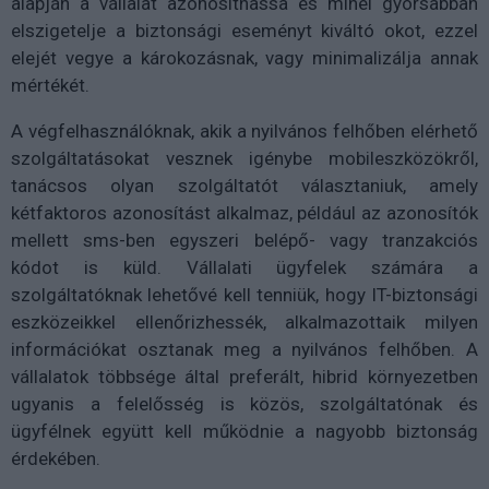
alapján a vállalat azonosíthassa és minél gyorsabban
elszigetelje a biztonsági eseményt kiváltó okot, ezzel
elejét vegye a károkozásnak, vagy minimalizálja annak
mértékét.
A végfelhasználóknak, akik a nyilvános felhőben elérhető
szolgáltatásokat vesznek igénybe mobileszközökről,
tanácsos olyan szolgáltatót választaniuk, amely
kétfaktoros azonosítást alkalmaz, például az azonosítók
mellett sms-ben egyszeri belépő- vagy tranzakciós
kódot is küld. Vállalati ügyfelek számára a
szolgáltatóknak lehetővé kell tenniük, hogy IT-biztonsági
eszközeikkel ellenőrizhessék, alkalmazottaik milyen
információkat osztanak meg a nyilvános felhőben. A
vállalatok többsége által preferált, hibrid környezetben
ugyanis a felelősség is közös, szolgáltatónak és
ügyfélnek együtt kell működnie a nagyobb biztonság
érdekében.