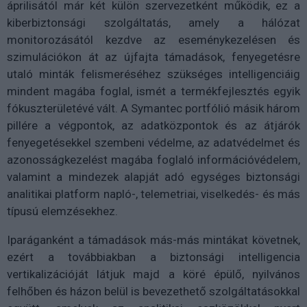
áprilisától már két külön szervezetként működik, ez a
kiberbiztonsági szolgáltatás, amely a hálózat
monitorozásától kezdve az eseménykezelésen és
szimulációkon át az újfajta támadások, fenyegetésre
utaló minták felismeréséhez szükséges intelligenciáig
mindent magába foglal, ismét a termékfejlesztés egyik
fókuszterületévé vált. A Symantec portfólió másik három
pillére a végpontok, az adatközpontok és az átjárók
fenyegetésekkel szembeni védelme, az adatvédelmet és
azonosságkezelést magába foglaló információvédelem,
valamint a mindezek alapját adó egységes biztonsági
analitikai platform napló-, telemetriai, viselkedés- és más
típusú elemzésekhez.
Iparáganként a támadások más-más mintákat követnek,
ezért a továbbiakban a biztonsági intelligencia
vertikalizációját látjuk majd a köré épülő, nyilvános
felhőben és házon belül is bevezethető szolgáltatásokkal