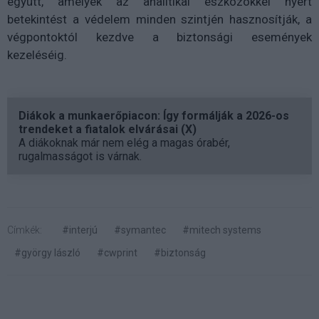
együtt, amelyek az analitikai eszközökkel nyert
betekintést a védelem minden szintjén hasznosítják, a
végpontoktól kezdve a biztonsági események
kezeléséig.
Diákok a munkaerőpiacon: Így formálják a 2026-os
trendeket a fiatalok elvárásai (X)
A diákoknak már nem elég a magas órabér,
rugalmasságot is várnak.
Címkék:
#interjú
#symantec
#mitech systems
#györgy lászló
#cwprint
#biztonság