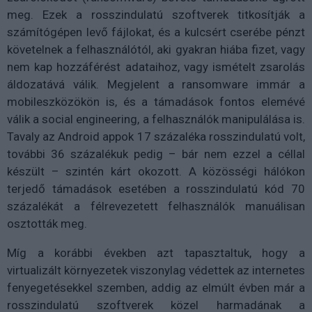
meg. Ezek a rosszindulatú szoftverek titkosítják a
számítógépen levő fájlokat, és a kulcsért cserébe pénzt
követelnek a felhasználótól, aki gyakran hiába fizet, vagy
nem kap hozzáférést adataihoz, vagy ismételt zsarolás
áldozatává válik. Megjelent a ransomware immár a
mobileszközökön is, és a támadások fontos elemévé
válik a social engineering, a felhasználók manipulálása is.
Tavaly az Android appok 17 százaléka rosszindulatú volt,
további 36 százalékuk pedig – bár nem ezzel a céllal
készült – szintén kárt okozott. A közösségi hálókon
terjedő támadások esetében a rosszindulatú kód 70
százalékát a félrevezetett felhasználók manuálisan
osztották meg.
Míg a korábbi években azt tapasztaltuk, hogy a
virtualizált környezetek viszonylag védettek az internetes
fenyegetésekkel szemben, addig az elmúlt évben már a
rosszindulatú szoftverek közel harmadának a