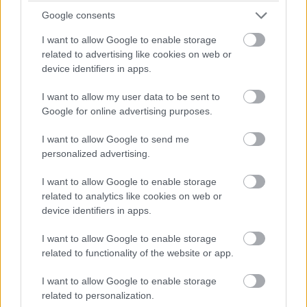
Kara Ákos
, infokommunikációért és
Google consents
fogyasztóvédelemért felelős államtitkár példaértékűnek
I want to allow Google to enable storage
nevezte a Debreceni Egyetemen folyó munkát. A
related to advertising like cookies on web or
szuperszámítógépekkel szemben állított legfontosabb
device identifiers in apps.
elvárásként az adatok feldolgozását és tárolását
említette, melynek a most átadott, Leó névre keresztelt
I want to allow my user data to be sent to
Google for online advertising purposes.
szuperszámítógép maximálisan megfelel.
I want to allow Google to send me
personalized advertising.
I want to allow Google to enable storage
related to analytics like cookies on web or
device identifiers in apps.
I want to allow Google to enable storage
related to functionality of the website or app.
I want to allow Google to enable storage
related to personalization.