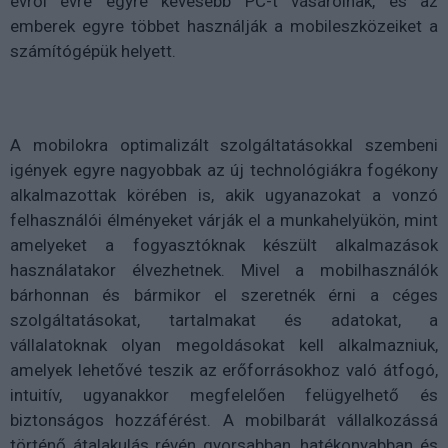
évről évre egyre kevesebb PC-t vásárolnak, és az
emberek egyre többet használják a mobileszközeiket a
számítógépük helyett.
A mobilokra optimalizált szolgáltatásokkal szembeni
igények egyre nagyobbak az új technológiákra fogékony
alkalmazottak körében is, akik ugyanazokat a vonzó
felhasználói élményeket várják el a munkahelyükön, mint
amelyeket a fogyasztóknak készült alkalmazások
használatakor élvezhetnek. Mivel a mobilhasználók
bárhonnan és bármikor el szeretnék érni a céges
szolgáltatásokat, tartalmakat és adatokat, a
vállalatoknak olyan megoldásokat kell alkalmazniuk,
amelyek lehetővé teszik az erőforrásokhoz való átfogó,
intuitív, ugyanakkor megfelelően felügyelhető és
biztonságos hozzáférést. A mobilbarát vállalkozássá
történő átalakulás révén gyorsabban, hatékonyabban és