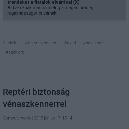
trendeket a fiatalok elvárásai (X)
A diákoknak már nem elég a magas órabér,
rugalmasságot is várnak.
Címkék:
#e-kereskedelem
#üzlet
#növekedés
#szek.org
Reptéri biztonság
vénaszkennerrel
Computerworld
|
2015 június 17. 15:14