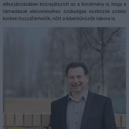
elburjánzásában közrejátszott az a körülmény is, hogy a
támadások elkövetéséhez szükséges eszközök széles
körben hozzáférhetők, nőtt a kiberbűnözők tábora is.