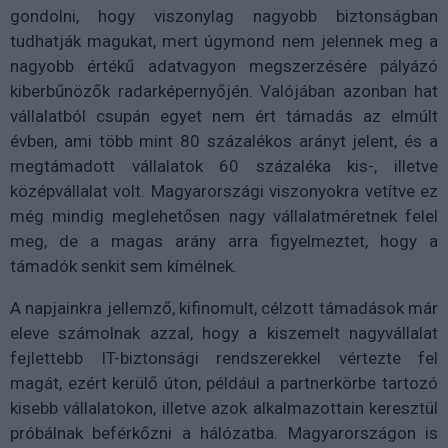
gondolni, hogy viszonylag nagyobb biztonságban
tudhatják magukat, mert úgymond nem jelennek meg a
nagyobb értékű adatvagyon megszerzésére pályázó
kiberbűnözők radarképernyőjén. Valójában azonban hat
vállalatból csupán egyet nem ért támadás az elmúlt
évben, ami több mint 80 százalékos arányt jelent, és a
megtámadott vállalatok 60 százaléka kis-, illetve
középvállalat volt. Magyarországi viszonyokra vetítve ez
még mindig meglehetősen nagy vállalatméretnek felel
meg, de a magas arány arra figyelmeztet, hogy a
támadók senkit sem kímélnek.
A napjainkra jellemző, kifinomult, célzott támadások már
eleve számolnak azzal, hogy a kiszemelt nagyvállalat
fejlettebb IT-biztonsági rendszerekkel vértezte fel
magát, ezért kerülő úton, például a partnerkörbe tartozó
kisebb vállalatokon, illetve azok alkalmazottain keresztül
próbálnak beférkőzni a hálózatba. Magyarországon is