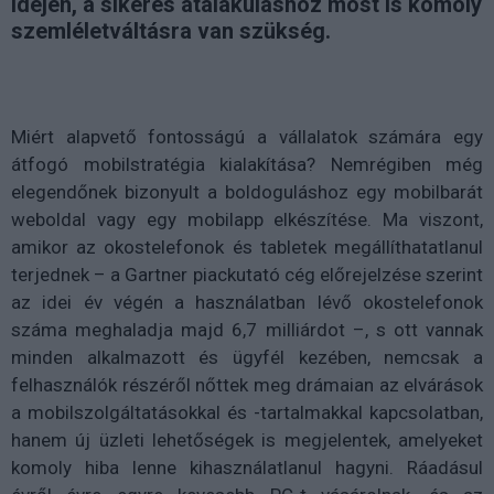
idején, a sikeres átalakuláshoz most is komoly
szemléletváltásra van szükség.
Miért alapvető fontosságú a vállalatok számára egy
átfogó mobilstratégia kialakítása? Nemrégiben még
elegendőnek bizonyult a boldoguláshoz egy mobilbarát
weboldal vagy egy mobilapp elkészítése. Ma viszont,
amikor az okostelefonok és tabletek megállíthatatlanul
terjednek – a Gartner piackutató cég előrejelzése szerint
az idei év végén a használatban lévő okostelefonok
száma meghaladja majd 6,7 milliárdot –, s ott vannak
minden alkalmazott és ügyfél kezében, nemcsak a
felhasználók részéről nőttek meg drámaian az elvárások
a mobilszolgáltatásokkal és -tartalmakkal kapcsolatban,
hanem új üzleti lehetőségek is megjelentek, amelyeket
komoly hiba lenne kihasználatlanul hagyni. Ráadásul