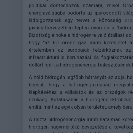
politikai döntéshozók számára, mivel Oro
energiaválságba sodorta az iparosodott vilá
kidolgozzanak egy tervet a közösség
oro
javaslattervezetben lépten nyomon a "hidrog
Bizottság elnöke a hidrogénre való átállást az
hogy "az EU orosz gáz iránti keresletét a
értelemben az európaiak felzárkóznak az
infrastrukturális beruházási és foglalkoztat
dollárt ígért a hidrogénenergia fejlesztésének 
A zöld hidrogén legfőbb hátrányát az adja, 
becsüli, hogy a hidrogéngazdaság megvalós
kiépítéséhez a vállalatok és az országok ré
szükség. Kutatásában a hidrogénelektrolízist
említi, mint az egyik olyan területet, amely ber
A tiszta hidrogénenergia iránti hatalmas ker
hidrogén nagymértékű bevezetése a következ