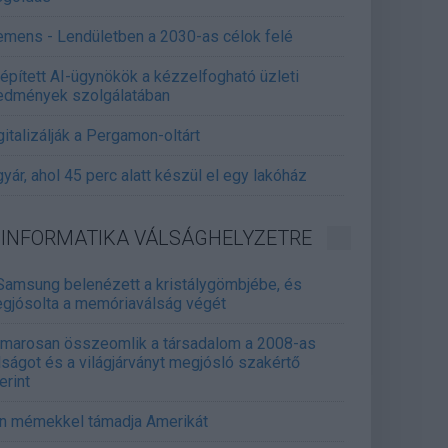
emens - Lendületben a 2030-as célok felé
épített AI-ügynökök a kézzelfogható üzleti
edmények szolgálatában
gitalizálják a Pergamon-oltárt
gyár, ahol 45 perc alatt készül el egy lakóház
INFORMATIKA VÁLSÁGHELYZETRE
Samsung belenézett a kristálygömbjébe, és
gjósolta a memóriaválság végét
marosan összeomlik a társadalom a 2008-as
lságot és a világjárványt megjósló szakértő
erint
án mémekkel támadja Amerikát