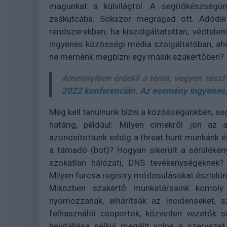
magunkat a külvilágtól. A segítőkészségün
zsákutcába. Sokszor megragad ott. Adódik 
rendszerekben, ha kiszolgáltatottan, védtele
ingyenes közösségi média szolgáltatóban, aho
ne mernénk megbízni egy másik szakértőben?
Amennyiben érdekli a téma, vegyen részt
2022 konferencián
.
Az esemény ingyenes, 
Meg kell tanulnunk bízni a közösségünkben, se
határig, például: Milyen címekről jön az 
azonosítottunk eddig a threat hunt munkánk és 
a támadó (bot)? Hogyan sikerült a sérüléken
szokatlan hálózati, DNS tevékenységeknek? 
Milyen furcsa registry módosulásokat észlelünk
Miközben szakértő munkatársaink komoly
nyomozzanak, elhárítsák az incidenseket,
felhasználói csoportok, közvetlen vezetők 
helytállása nélkül megállt volna a szervez