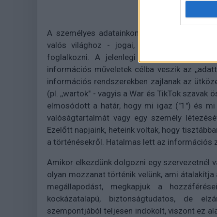
A személyes adatainkon túl létrejött egyfajt
valós világhoz - jogai, kötelezettségei és 
foglalkozni. A jelenlegi fegyveres össze
információs műveletek célba veszik az ,,adat
információs rendszerekben zajlanak az ütköze
(pl. ,,wartok" - vagyis a War és TikTok szavak
elmosódott a határ, hogy mi igaz ("1") és mi
valóságtartalmát vagy egy személy létezésé
Ezelőtt napjaink, heteink voltak, hogy tisztább
a történésekről. Hatalmas lett az információs
Amikor elkezdünk dolgozni egy szervezetnél 
olyan mozzanat történik velünk, ami átalakítja
megállapodást, megkapjuk a hozzáférései
kockázatalapú, biztonságtudatos, de elzá
szempontjából teljesen indokolt, viszont ez alat