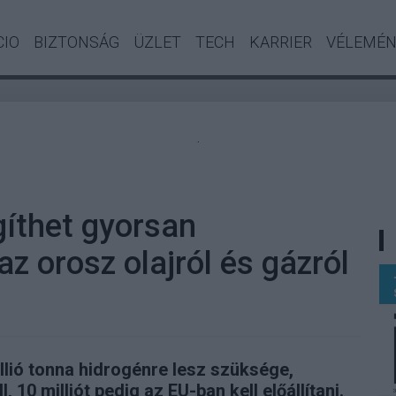
CIO
BIZTONSÁG
ÜZLET
TECH
KARRIER
VÉLEMÉ
.
gíthet gyorsan
az orosz olajról és gázról
llió tonna hidrogénre lesz szüksége,
, 10 milliót pedig az EU-ban kell előállítani.