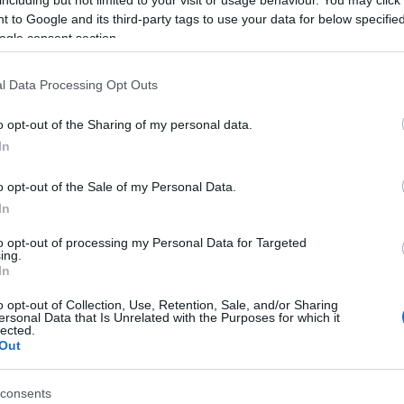
including but not limited to your visit or usage behaviour. You may click 
ágot is várnak.
 to Google and its third-party tags to use your data for below specifi
ogle consent section.
l Data Processing Opt Outs
rgiatakarékos
#energiamegtakarítás
#szén-dioxid
o opt-out of the Sharing of my personal data.
In
o opt-out of the Sale of my Personal Data.
In
Tetszik
to opt-out of processing my Personal Data for Targeted
ing.
In
o opt-out of Collection, Use, Retention, Sale, and/or Sharing
zászólások
ersonal Data that Is Unrelated with the Purposes for which it
lected.
Out
k, avagy eljött az
consents