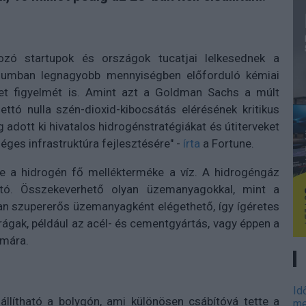
ozó startupok és országok tucatjai lelkesednek a
rzumban legnagyobb mennyiségben előforduló kémiai
eet figyelmét is. Amint azt a Goldman Sachs a múlt
ettó nulla szén-dioxid-kibocsátás elérésének kritikus
 adott ki hivatalos hidrogénstratégiákat és útiterveket
ges infrastruktúra fejlesztésére" -
írta
a Fortune.
e a hidrogén fő mellékterméke a víz. A hidrogéngáz
ható. Összekeverhető olyan üzemanyagokkal, mint a
an szupererős üzemanyagként elégethető, így ígéretes
rágak, például az acél- és cementgyártás, vagy éppen a
ámára.
Id
állítható a bolygón, ami különösen csábítóvá tette a
me