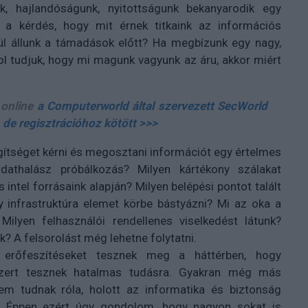
k, hajlandóságunk, nyitottságunk bekanyarodik egy
a kérdés, hogy mit érnek titkaink az információs
nül állunk a támadások előtt? Ha megbízunk egy nagy,
l tudjuk, hogy mi magunk vagyunk az áru, akkor miért
 online
a Computerworld által szervezett SecWorld
de regisztrációhoz kötött >>>
gítséget kérni és megosztani információt egy értelmes
adathalász próbálkozás? Milyen kártékony szálakat
intel forrásaink alapján? Milyen belépési pontot talált
y infrastruktúra elemet körbe bástyázni? Mi az oka a
Milyen felhasználói rendellenes viselkedést látunk?
? A felsorolást még lehetne folytatni.
 erőfeszítéseket tesznek meg a háttérben, hogy
 szert tesznek hatalmas tudásra. Gyakran még más
sem tudnak róla, holott az informatika és biztonság
et. Éppen ezért úgy gondolom, hogy nagyon sokat is