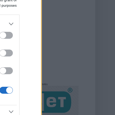
to grant or
ed purposes
Hirdetés