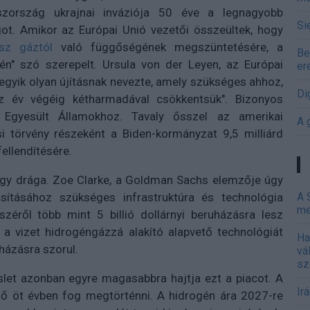
szország ukrajnai inváziója 50 éve a legnagyobb
Si
got. Amikor az Európai Unió vezetői összeültek, hogy
sz gáztól
való függőségének megszüntetésére, a
Be
én" szó szerepelt. Ursula von der Leyen, az Európai
er
 egyik olyan újításnak nevezte, amely szükséges ahhoz,
Di
z év végéig kétharmadával csökkentsük". Bizonyos
 Egyesült Államokhoz. Tavaly ősszel az amerikai
A 
ási törvény részeként a Biden-kormányzat 9,5 milliárd
fellendítésére.
hogy drága. Zoe Clarke, a Goldman Sachs elemzője úgy
ításához szükséges infrastruktúra és technológia
A 
me
széről több mint 5 billió dollárnyi beruházásra lesz
, a vizet hidrogéngázzá alakító alapvető technológiát
Ha
uházásra szorul.
vá
sz
eslet azonban egyre magasabbra hajtja ezt a piacot. A
Ir
ő öt évben fog megtörténni. A hidrogén ára 2027-re