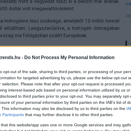
evesebb mint a negyedét teszi ki a benzin mai árának.
Ir
600 dollár volt megawattóránként.
Is
na hidrogénre lesz szüksége, amelyből 10 millió tonnát
ell előállítani. Leegyszerűsítve, a hidrogén önmagában
ország ma földgázban szállít Európának.
resztmetszetet a napelemek és az elektrolízishez
almas erőfeszítésre lesz szükség, hogy a szükséges
rends.hu -
Do Not Process My Personal Information
y projektek általában az engedélyeztetési eljárások
kerekeit is fel kell gyorsítani a minél előbbi eredmény
to opt-out of the sale, sharing to third parties, or processing of your per
lhasználó ágazatok, mint a közlekedés, a műtrágya-,
formation for targeted advertising by us, please use the below opt-out s
llása is körülményes lehet. De ksíérletek már folynak.
r selection. Please note that after your opt-out request is processed y
eing interest-based ads based on personal information utilized by us or
egy hidrogénüzemű vonat, és az ott fontos iparágnak
disclosed to third parties prior to your opt-out. You may separately opt-
sérletet.
losure of your personal information by third parties on the IAB’s list of
. This information may also be disclosed by us to third parties on the
IA
Participants
that may further disclose it to other third parties.
 that this website/app uses one or more Google services and may gath
 trendeket a fiatalok elvárásai (X)