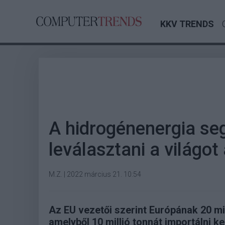
KKV TRENDS
A hidrogénenergia se
leválasztani a világot 
M.Z.
|
2022 március 21. 10:54
Az EU vezetői szerint Európának 20 mi
amelyből 10 millió tonnát importálni kell