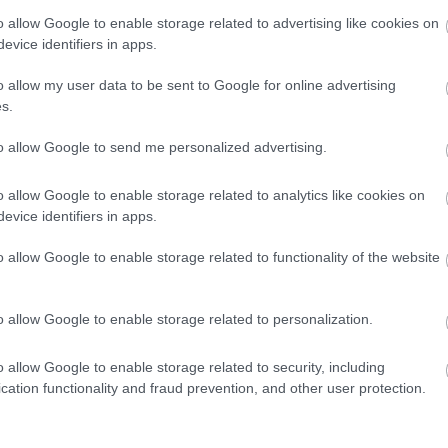
o allow Google to enable storage related to advertising like cookies on
üttműködés ideje!
evice identifiers in apps.
o allow my user data to be sent to Google for online advertising
zakmai szervezője
|
2022 április 1. 07:24
s.
to allow Google to send me personalized advertising.
l kell megküzdenünk sokféle
o allow Google to enable storage related to analytics like cookies on
evice identifiers in apps.
o allow Google to enable storage related to functionality of the website
kérni munkahelyen kívüli szakértő ismerőstől. Ennek
sadalmi oka, hiszen korántsem mindegy, hogy milyen
o allow Google to enable storage related to personalization.
o allow Google to enable storage related to security, including
ennyire megkerülhetetlenné vált az őszinte, szakértői
cation functionality and fraud prevention, and other user protection.
észséges határa szokásainktól, szabályainktól,
től függ.