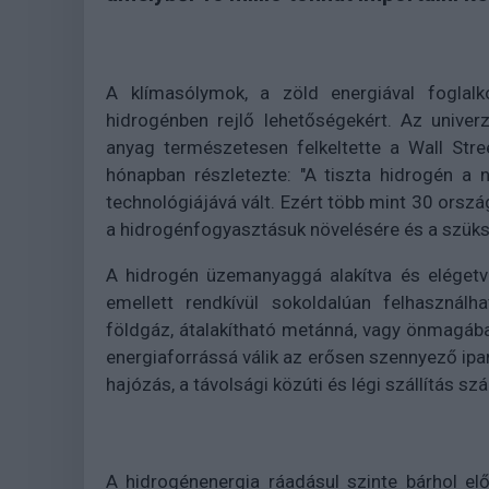
A klímasólymok, a zöld energiával foglalk
hidrogénben rejlő lehetőségekért. Az unive
anyag természetesen felkeltette a Wall Str
hónapban részletezte: "A tiszta hidrogén a n
technológiájává vált. Ezért több mint 30 ország
a hidrogénfogyasztásuk növelésére és a szüksé
A hidrogén üzemanyaggá alakítva és elégetv
emellett rendkívül sokoldalúan felhasznál
földgáz, átalakítható metánná, vagy önmagáb
energiaforrássá válik az erősen szennyező ipa
hajózás, a távolsági közúti és légi szállítás sz
A hidrogénenergia ráadásul szinte bárhol elő