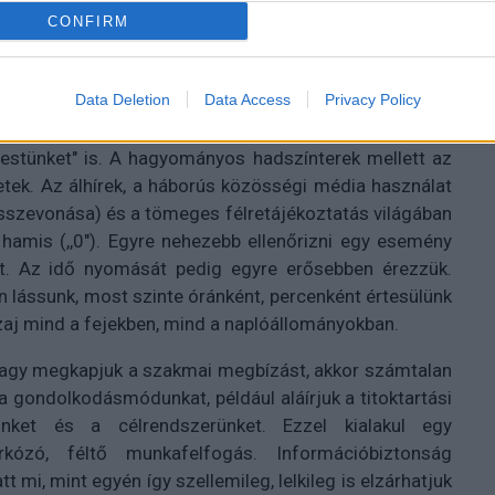
CONFIRM
a digitális, szervezeti énünk, amelynek - hasonlóan a
Data Deletion
Data Access
Privacy Policy
fenyegetettségei is vannak, amellyel tudatosan kell
csapások és az ezeket megelőző vagy éppen kísérő
testünket" is. A hagyományos hadszínterek mellett az
tek. Az álhírek, a háborús közösségi média használat
 összevonása) és a tömeges félretájékoztatás világában
 hamis (,,0"). Egyre nehezebb ellenőrizni egy esemény
t. Az idő nyomását pedig egyre erősebben érezzük.
an lássunk, most szinte óránként, percenként értesülünk
 zaj mind a fejekben, mind a naplóállományokban.
vagy megkapjuk a szakmai megbízást, akkor számtalan
 a gondolkodásmódunkat, például aláírjuk a titoktartási
nket és a célrendszerünket. Ezzel kialakul egy
rkózó, féltő munkafelfogás. Információbiztonság
t mi, mint egyén így szellemileg, lelkileg is elzárhatjuk