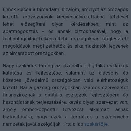
Ennek kulcsa a társadalmi bizalom, amelyet az országok
közötti erőviszonyok kiegyensúlyozottabbá tételével
lehet elősegíteni olyan kérdésekben, mint az
adatmegosztás - és annak biztosításával, hogy a
technológiailag felkészültebb országokban kifejlesztett
megoldások megfizethetők és alkalmazhatók legyenek
az elmaradott országokban.
Nagy szakadék tátong az élvonalbeli digitális eszközök
kutatása és fejlesztése, valamint az alacsony és
közepes jövedelmű országokban való elérhetőségük
között. Bár a gazdag országokban számos szervezetet
finanszíroznak a digitális eszközök fejlesztésére és
használatának terjesztésére, kevés olyan szervezet van,
amely emberközpontú tervezést alkalmaz annak
biztosítására, hogy ezek a termékek a szegényebb
nemzetek javát szolgálják - írta a lap
szakértője
.