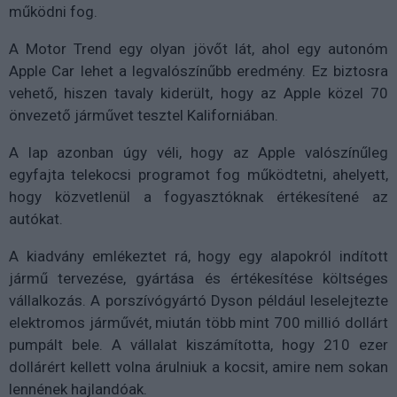
működni fog.
A Motor Trend egy olyan jövőt lát, ahol egy autonóm
Apple Car lehet a legvalószínűbb eredmény. Ez biztosra
vehető, hiszen tavaly kiderült, hogy az Apple közel 70
önvezető járművet tesztel Kaliforniában.
A lap azonban úgy véli, hogy az Apple valószínűleg
egyfajta telekocsi programot fog működtetni, ahelyett,
hogy közvetlenül a fogyasztóknak értékesítené az
autókat.
A kiadvány emlékeztet rá, hogy egy alapokról indított
jármű tervezése, gyártása és értékesítése költséges
vállalkozás. A porszívógyártó Dyson például leselejtezte
elektromos járművét, miután több mint 700 millió dollárt
pumpált bele. A vállalat kiszámította, hogy 210 ezer
dollárért kellett volna árulniuk a kocsit, amire nem sokan
lennének hajlandóak.