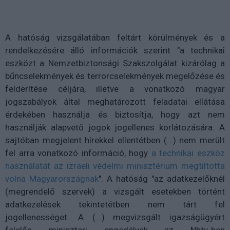
A hatóság vizsgálatában feltárt körülmények és a
rendelkezésére álló információk szerint "a technikai
eszközt a Nemzetbiztonsági Szakszolgálat kizárólag a
bűncselekmények és terrorcselekmények megelőzése és
felderítése céljára, illetve a vonatkozó magyar
jogszabályok által meghatározott feladatai ellátása
érdekében használja és biztosítja, hogy azt nem
használják alapvető jogok jogellenes korlátozására. A
sajtóban megjelent hírekkel ellentétben (...) nem merült
fel arra vonatkozó információ, hogy
a technikai eszköz
használatát az izraeli védelmi minisztérium megtiltotta
volna Magyarországnak
". A hatóság "az adatkezelőknél
(megrendelő szervek) a vizsgált esetekben történt
adatkezelések tekintetétben nem tárt fel
jogellenességet. A (...) megvizsgált igazságügyért