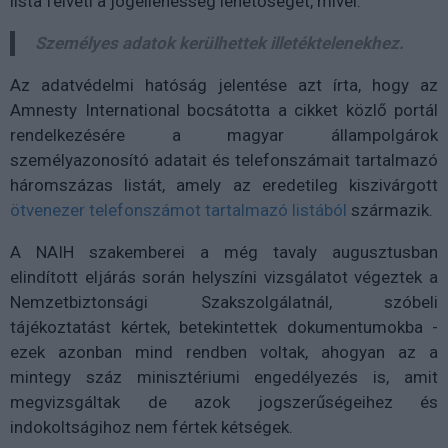
lista felveti a jogellenesség lehetőségét, mivel:
Személyes adatok kerülhettek illetéktelenekhez.
Az adatvédelmi hatóság jelentése azt írta, hogy az
Amnesty International bocsátotta a cikket közlő portál
rendelkezésére a magyar állampolgárok
személyazonosító adatait és telefonszámait tartalmazó
háromszázas listát, amely az eredetileg kiszivárgott
ötvenezer telefonszámot tartalmazó listából
származik.
A NAIH szakemberei a még tavaly augusztusban
elindított eljárás során helyszíni vizsgálatot végeztek a
Nemzetbiztonsági Szakszolgálatnál, szóbeli
tájékoztatást kértek, betekintettek dokumentumokba -
ezek azonban mind rendben voltak, ahogyan az a
mintegy száz minisztériumi engedélyezés is, amit
megvizsgáltak de azok jogszerűségeihez és
indokoltságihoz nem fértek kétségek.