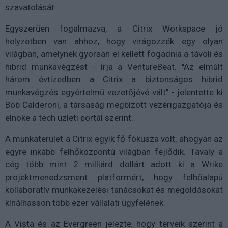
szavatolását.
Egyszerűen fogalmazva, a Citrix Workspace jó
helyzetben van ahhoz, hogy virágozzék egy olyan
világban, amelynek gyorsan el kellett fogadnia a távoli és
hibrid munkavégzést - írja a VentureBeat. "Az elmúlt
három évtizedben a Citrix a biztonságos hibrid
munkavégzés egyértelmű vezetőjévé vált" - jelentette ki
Bob Calderoni, a társaság megbízott vezérigazgatója és
elnöke a tech üzleti portál szerint.
A munkaterület a Citrix egyik fő fókusza volt, ahogyan az
egyre inkább felhőközpontú világban fejlődik. Tavaly a
cég több mint 2 milliárd dollárt adott ki a Wrike
projektmenedzsment platformért, hogy felhőalapú
kollaboratív munkakezelési tanácsokat és megoldásokat
kínálhasson több ezer vállalati ügyfelének.
A Vista és az Evergreen jelezte, hogy terveik szerint a