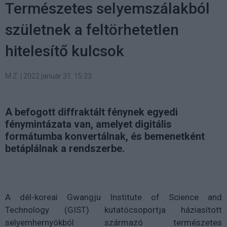
Természetes selyemszálakból
születnek a feltörhetetlen
hitelesítő kulcsok
M.Z.
|
2022 január 31. 15:23
A befogott diffraktált fénynek egyedi
fénymintázata van, amelyet digitális
formátumba konvertálnak, és bemenetként
betáplálnak a rendszerbe.
A dél-koreai Gwangju Institute of Science and
Technology (GIST) kutatócsoportja háziasított
selyemhernyókból származó természetes