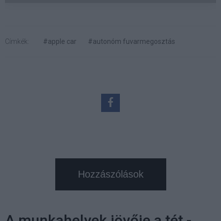
Címkék:
#apple car
#autonóm fuvarmegosztás
Hozzászólások
A munkahelyek jövője a tét -