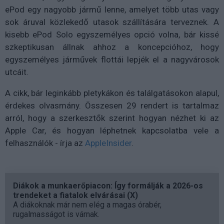
ePod egy nagyobb jármű lenne, amelyet több utas vagy
sok áruval közlekedő utasok szállítására terveznek. A
kisebb ePod Solo egyszemélyes opció volna, bár kissé
szkeptikusan állnak ahhoz a koncepcióhoz, hogy
egyszemélyes járművek flottái lepjék el a nagyvárosok
utcáit.
A cikk, bár leginkább pletykákon és találgatásokon alapul,
érdekes olvasmány. Összesen 29 rendert is tartalmaz
arról, hogy a szerkesztők szerint hogyan nézhet ki az
Apple Car, és hogyan léphetnek kapcsolatba vele a
felhasználók - írja az
AppleInsider
.
Diákok a munkaerőpiacon: Így formálják a 2026-os
trendeket a fiatalok elvárásai (X)
A diákoknak már nem elég a magas órabér,
rugalmasságot is várnak.