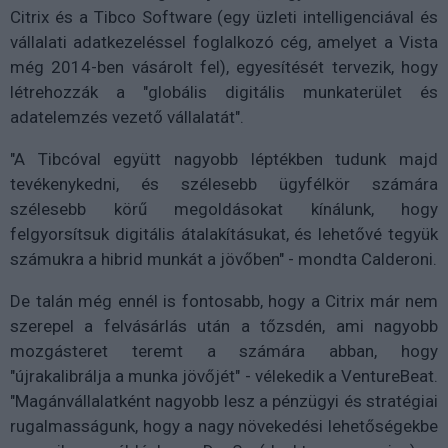
Citrix és a Tibco Software (egy üzleti intelligenciával és
vállalati adatkezeléssel foglalkozó cég, amelyet a Vista
még 2014-ben vásárolt fel), egyesítését tervezik, hogy
létrehozzák a "globális digitális munkaterület és
adatelemzés vezető vállalatát".
"A Tibcóval együtt nagyobb léptékben tudunk majd
tevékenykedni, és szélesebb ügyfélkör számára
szélesebb körű megoldásokat kínálunk, hogy
felgyorsítsuk digitális átalakításukat, és lehetővé tegyük
számukra a hibrid munkát a jövőben" - mondta Calderoni.
De talán még ennél is fontosabb, hogy a Citrix már nem
szerepel a felvásárlás után a tőzsdén, ami nagyobb
mozgásteret teremt a számára abban, hogy
"újrakalibrálja a munka jövőjét" - vélekedik a VentureBeat.
"Magánvállalatként nagyobb lesz a pénzügyi és stratégiai
rugalmasságunk, hogy a nagy növekedési lehetőségekbe