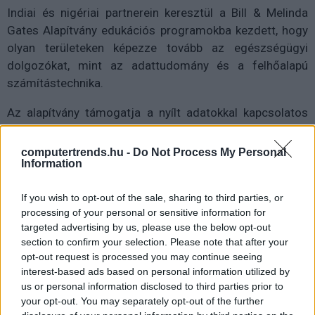
Indiai és nigériai partnerein keresztül a Bill & Melinda
Gates Alapítvány edukációs programokba kezdett, hogy
olyan területeken képezze tovább az egészségügyi
dolgozókat, mint az adattudomány és a felhőalapú
számítástechnika.
Az alapítvány támogatja a nyílt adatokkal kapcsolatos
kihívásokat, javítja a kutatás finanszírozásához való
hozzáférést, és ösztönzi a magánszektor nagyobb
computertrends.hu -
Do Not Process My Personal
Information
mértékű befektetését a digitális egészségügyi
innovációba a szegényebb országokban.
If you wish to opt-out of the sale, sharing to third parties, or
Az alapítvány globális partnerségek és nagy kihívások
processing of your personal or sensitive information for
targeted advertising by us, please use the below opt-out
kezdeményezései keretében újonnan lekötött
section to confirm your selection. Please note that after your
támogatások mintegy 97 százaléka közvetlenül az
opt-out request is processed you may continue seeing
alacsony és közepes jövedelmű országok kutatóinak jut,
interest-based ads based on personal information utilized by
míg néhány évvel ezelőtt ez az arány még csak 49
us or personal information disclosed to third parties prior to
százalék volt.
your opt-out. You may separately opt-out of the further