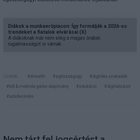
Diákok a munkaerőpiacon: Így formálják a 2026-os
trendeket a fiatalok elvárásai (X)
A diákoknak már nem elég a magas órabér,
rugalmasságot is várnak.
Címkék:
#ehealth
#egészségügy
#digitális szakadék
#bill & melinda gates alapítvány
#edukáció
#digitalizáció
#adatkezelés
Nem tárt fel jogsértést a