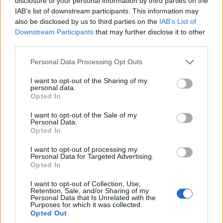
disclosure of your personal information by third parties on the
Rendkívül fontos, hogy megállapodás szülessen az
IAB’s list of downstream participants. This information may
also be disclosed by us to third parties on the
IAB’s List of
egészségügyi adatok irányításáról és az ilyen adatok
Downstream Participants
that may further disclose it to other
megosztására vonatkozó interoperabilitási
third parties.
szabványokról. Ígéretes, hogy a különböző egészségügyi
rendszerek közötti adatcserére vonatkozó szabványok
Please note that this website/app uses one or more Google
Personal Data Processing Opt Outs
services and may gather and store information including but
meghatározására szolgáló gyors egészségügyi
not limited to your visit or usage behaviour. You may click to
I want to opt-out of the Sharing of my
interoperabilitási források kifejlesztésével máris sikerült
personal data.
grant or deny consent to Google and its third-party tags to
Opted In
némi sikert elérni.
use your data for below specified purposes in below Google
consent section.
I want to opt-out of the Sale of my
Az Egészségügyi Világszervezet az
Personal Data.
alkalmazásfejlesztőkkel és a technológiai cégekkel
Opted In
együttműködve azon dolgozik, hogy ezeket a
I want to opt-out of processing my
szabványokat a közösségi egészségügyi
Personal Data for Targeted Advertising.
Opted In
munkagyakorlatban valamennyi tagországban
alkalmazza. Ez segíthet javítani a betegek egészségügyi
I want to opt-out of Collection, Use,
Retention, Sale, and/or Sharing of my
ellátását, és nagyobb mértékű bevezetés esetén ez lesz
Personal Data that Is Unrelated with the
Purposes for which it was collected.
az alapja a könnyebben hozzáférhető egészségügyi
Opted Out
rendszernek.