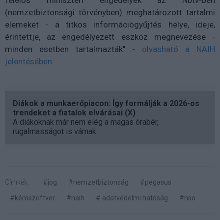
felelős miniszteri engedélyek az Nbtv-ben
(nemzetbiztonsági törvényben) meghatározott tartalmi
elemeket - a titkos információgyűjtés helye, ideje,
érintettje, az engedélyezett eszköz megnevezése -
minden esetben tartalmazták" -
olvasható a NAIH
jelentésében
.
Diákok a munkaerőpiacon: Így formálják a 2026-os
trendeket a fiatalok elvárásai (X)
A diákoknak már nem elég a magas órabér,
rugalmasságot is várnak.
Címkék:
#jog
#nemzetbiztonság
#pegasus
#kémszoftver
#naih
# adatvédelmi hatóság
#nso