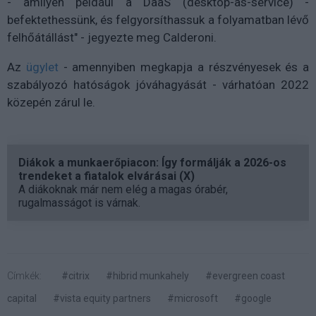
- amilyen például a DaaS (desktop-as-service) -
befektethessünk, és felgyorsíthassuk a folyamatban lévő
felhőátállást" - jegyezte meg Calderoni.
Az
ügylet
- amennyiben megkapja a részvényesek és a
szabályozó hatóságok jóváhagyását - várhatóan 2022
közepén zárul le.
Diákok a munkaerőpiacon: Így formálják a 2026-os
trendeket a fiatalok elvárásai (X)
A diákoknak már nem elég a magas órabér,
rugalmasságot is várnak.
Címkék:
#citrix
#hibrid munkahely
#evergreen coast
capital
#vista equity partners
#microsoft
#google