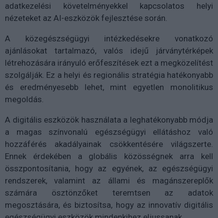
adatkezelési követelményekkel kapcsolatos helyi
nézeteket az AI-eszközök fejlesztése során.
A közegészségügyi intézkedésekre vonatkozó
ajánlásokat tartalmazó, valós idejű járványtérképek
létrehozására irányuló erőfeszítések ezt a megközelítést
szolgálják. Ez a helyi és regionális stratégia hatékonyabb
és eredményesebb lehet, mint egyetlen monolitikus
megoldás.
A digitális eszközök használata a leghatékonyabb módja
a magas színvonalú egészségügyi ellátáshoz való
hozzáférés akadályainak csökkentésére világszerte.
Ennek érdekében a globális közösségnek arra kell
összpontosítania, hogy az egyének, az egészségügyi
rendszerek, valamint az állami és magánszereplők
számára ösztönzőket teremtsen az adatok
megosztására, és biztosítsa, hogy az innovatív digitális
egészségügyi eszközök mindenkihez eljussanak.