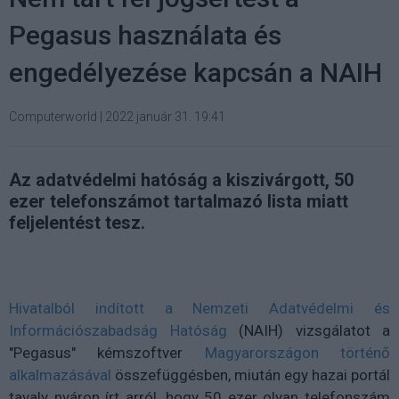
Pegasus használata és
engedélyezése kapcsán a NAIH
Computerworld
|
2022 január 31. 19:41
Az adatvédelmi hatóság a kiszivárgott, 50
ezer telefonszámot tartalmazó lista miatt
feljelentést tesz.
Hivatalból indított a Nemzeti Adatvédelmi és
Információszabadság Hatóság
(NAIH) vizsgálatot a
"Pegasus" kémszoftver
Magyarországon történő
alkalmazásával
összefüggésben, miután egy hazai portál
tavaly nyáron írt arról, hogy 50 ezer olyan telefonszám