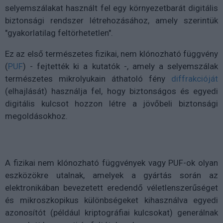
selyemszálakat használt fel egy környezetbarát digitális
biztonsági rendszer létrehozásához, amely szerintük
"gyakorlatilag feltörhetetlen".
Ez az első természetes fizikai, nem klónozható függvény
(
PUF
) - fejtették ki a kutatók -, amely a selyemszálak
természetes mikrolyukain áthatoló fény
diffrakcióját
(elhajlását) használja fel, hogy biztonságos és egyedi
digitális kulcsot hozzon létre a jövőbeli biztonsági
megoldásokhoz.
A fizikai nem klónozható függvények vagy PUF-ok olyan
eszközökre utalnak, amelyek a gyártás során az
elektronikában bevezetett eredendő véletlenszerűséget
és mikroszkopikus különbségeket kihasználva egyedi
azonosítót (például kriptográfiai kulcsokat) generálnak