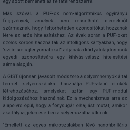
egy adott bemeneti és feltételrendszerre.
Más szóval, a PUF-ok nem-algoritmikus egyirányú
függvények, amelyek nem másolható elemekből
származnak, hogy feltörhetetlen azonosítókat hozzanak
létre az erős hitelesítéshez. Az évek során a PUF-okat
széles körben használták az intelligens kártyákban, hogy
"szilícium ujjlenyomatokat" adjanak a kártyatulajdonosok
egyedi azonosítására egy kihívás-válasz hitelesítési
séma alapján.
A GIST újonnan javasolt módszere a selyemhernyók által
termelt selyemszálakat használja PUF-alapú címkék
létrehozásához, amelyeket aztán egy PUF-modul
kidolgozásához használnak. Ez a mechanizmus arra az
alapelvre épül, hogy a fénysugár elhajlást mutat, amikor
akadályba, jelen esetben a selyemszálba ütközik.
"Emellett az egyes mikroszálakban lévő nanofibrilláris