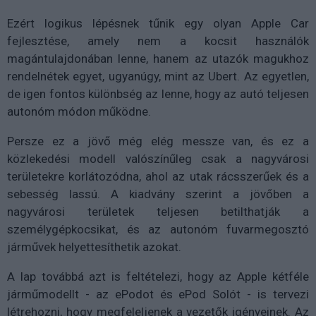
Ezért logikus lépésnek tűnik egy olyan Apple Car
fejlesztése, amely nem a kocsit használók
magántulajdonában lenne, hanem az utazók magukhoz
rendelnétek egyet, ugyanúgy, mint az Ubert. Az egyetlen,
de igen fontos különbség az lenne, hogy az autó teljesen
autonóm módon működne.
Persze ez a jövő még elég messze van, és ez a
közlekedési modell valószínűleg csak a nagyvárosi
területekre korlátozódna, ahol az utak rácsszerűek és a
sebesség lassú. A kiadvány szerint a jövőben a
nagyvárosi területek teljesen betilthatják a
személygépkocsikat, és az autonóm fuvarmegosztó
járművek helyettesíthetik azokat.
A lap továbbá azt is feltételezi, hogy az Apple kétféle
járműmodellt - az ePodot és ePod Solót - is tervezi
létrehozni, hogy megfeleljenek a vezetők igényeinek. Az