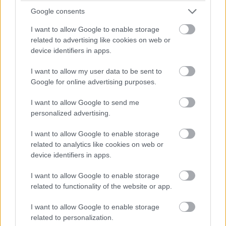
Google consents
Az adatok önmagukban azonban nem fogják javítani az
egészségügyi eredményeket az alulellátott
I want to allow Google to enable storage
related to advertising like cookies on web or
közösségekben. Még ha ma szilárd adatszabványok
device identifiers in apps.
lennének is érvényben, az adatáramlás akkor is az
alacsony és közepes jövedelmű országokból a magas
I want to allow my user data to be sent to
jövedelmű országokba áramlana a szükséges gépi
Google for online advertising purposes.
tanulási feladatok elvégzéséhez.
I want to allow Google to send me
Olyan más típusú digitális architektúrába kell befektetni,
personalized advertising.
amely támogatja a felelős egészségügyi
I want to allow Google to enable storage
adatmegosztást. A világ számos részén az adatvédelem
related to analytics like cookies on web or
biztosítása helyett az egészségügyi adatok
device identifiers in apps.
biztonságára helyezték a hangsúlyt. A lokalizált,
központosított egészségügyi adatokból álló várak
I want to allow Google to enable storage
related to functionality of the website or app.
építésével azonban elszalasztjuk a lehetőséget, hogy
nagyobb mennyiségű információt biztonságosan
I want to allow Google to enable storage
egyesítsünk a közjó érdekében.
related to personalization.