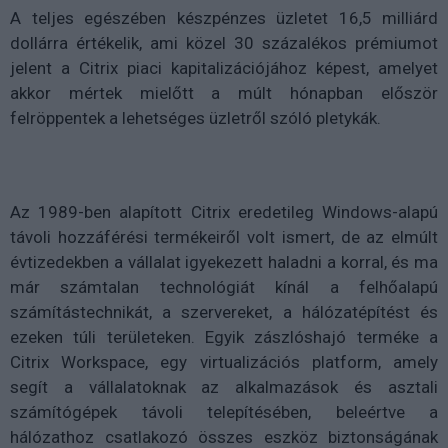
A teljes egészében készpénzes üzletet 16,5 milliárd
dollárra értékelik, ami közel 30 százalékos prémiumot
jelent a Citrix piaci kapitalizációjához képest, amelyet
akkor mértek mielőtt a múlt hónapban először
felröppentek a lehetséges üzletről szóló pletykák.
Az 1989-ben alapított Citrix eredetileg Windows-alapú
távoli hozzáférési termékeiről volt ismert, de az elmúlt
évtizedekben a vállalat igyekezett haladni a korral, és ma
már számtalan technológiát kínál a felhőalapú
számítástechnikát, a szervereket, a hálózatépítést és
ezeken túli területeken. Egyik zászlóshajó terméke a
Citrix Workspace, egy virtualizációs platform, amely
segít a vállalatoknak az alkalmazások és asztali
számítógépek távoli telepítésében, beleértve a
hálózathoz csatlakozó összes eszköz biztonságának