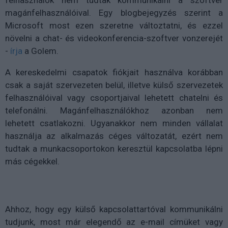
felhasználók nem tudtak kommunikálni a szoftver
magánfelhasználóival. Egy blogbejegyzés szerint a
Microsoft most ezen szeretne változtatni, és ezzel
növelni a chat- és videokonferencia-szoftver vonzerejét
-
írja
a Golem.
A kereskedelmi csapatok fiókjait használva korábban
csak a saját szervezeten belül, illetve külső szervezetek
felhasználóival vagy csoportjaival lehetett chatelni és
telefonálni. Magánfelhasználókhoz azonban nem
lehetett csatlakozni. Ugyanakkor nem minden vállalat
használja az alkalmazás céges változatát, ezért nem
tudtak a munkacsoportokon keresztül kapcsolatba lépni
más cégekkel.
Ahhoz, hogy egy külső kapcsolattartóval kommunikálni
tudjunk, most már elegendő az e-mail címüket vagy