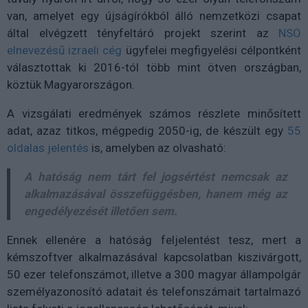
van, amelyet egy újságírókból álló nemzetközi csapat
által elvégzett tényfeltáró projekt szerint az
NSO
elnevezésű izraeli cég
ügyfelei megfigyelési célpontként
választottak ki 2016-tól több mint ötven országban,
köztük Magyarországon.
A vizsgálati eredmények számos részlete minősített
adat, azaz titkos, mégpedig 2050-ig, de készült egy
55
oldalas jelentés
is, amelyben az olvasható:
A hatóság nem tárt fel jogsértést nemcsak az
alkalmazásával összefüggésben, hanem még az
engedélyezését illetően sem.
Ennek ellenére a hatóság feljelentést tesz, mert a
kémszoftver alkalmazásával kapcsolatban kiszivárgott,
50 ezer telefonszámot, illetve a 300 magyar állampolgár
személyazonosító adatait és telefonszámait tartalmazó