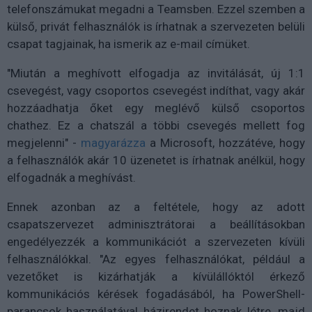
telefonszámukat megadni a Teamsben. Ezzel szemben a
külső, privát felhasználók is írhatnak a szervezeten belüli
csapat tagjainak, ha ismerik az e-mail címüket.
"Miután a meghívott elfogadja az invitálását, új 1:1
csevegést, vagy csoportos csevegést indíthat, vagy akár
hozzáadhatja őket egy meglévő külső csoportos
chathez. Ez a chatszál a többi csevegés mellett fog
megjelenni" -
magyarázza
a Microsoft, hozzátéve, hogy
a felhasználók akár 10 üzenetet is írhatnak anélkül, hogy
elfogadnák a meghívást.
Ennek azonban az a feltétele, hogy az adott
csapatszervezet adminisztrátorai a beállításokban
engedélyezzék a kommunikációt a szervezeten kívüli
felhasználókkal. "Az egyes felhasználókat, például a
vezetőket is kizárhatják a kívülállóktól érkező
kommunikációs kérések fogadásából, ha PowerShell-
parancsok használatával házirendet hoznak létre, majd