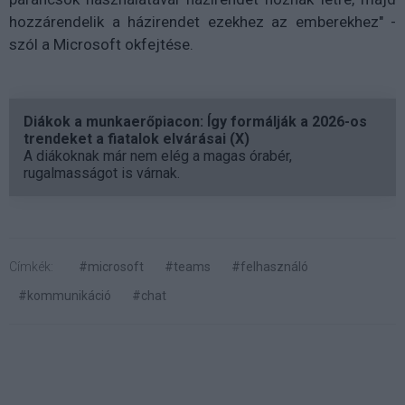
hozzárendelik a házirendet ezekhez az emberekhez" -
szól a Microsoft okfejtése.
Diákok a munkaerőpiacon: Így formálják a 2026-os
trendeket a fiatalok elvárásai (X)
A diákoknak már nem elég a magas órabér,
rugalmasságot is várnak.
Címkék:
#microsoft
#teams
#felhasználó
#kommunikáció
#chat