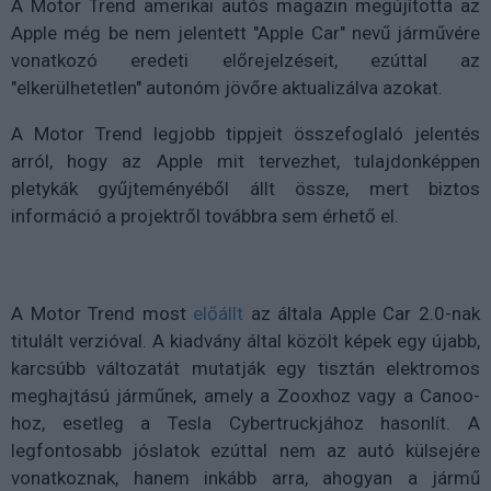
A Motor Trend amerikai autós magazin megújította az
Apple még be nem jelentett "Apple Car" nevű járművére
vonatkozó eredeti előrejelzéseit, ezúttal az
"elkerülhetetlen" autonóm jövőre aktualizálva azokat.
A Motor Trend legjobb tippjeit összefoglaló jelentés
arról, hogy az Apple mit tervezhet, tulajdonképpen
pletykák gyűjteményéből állt össze, mert biztos
információ a projektről továbbra sem érhető el.
A Motor Trend most
előállt
az általa Apple Car 2.0-nak
titulált verzióval. A kiadvány által közölt képek egy újabb,
karcsúbb változatát mutatják egy tisztán elektromos
meghajtású járműnek, amely a Zooxhoz vagy a Canoo-
hoz, esetleg a Tesla Cybertruckjához hasonlít. A
legfontosabb jóslatok ezúttal nem az autó külsejére
vonatkoznak, hanem inkább arra, ahogyan a jármű