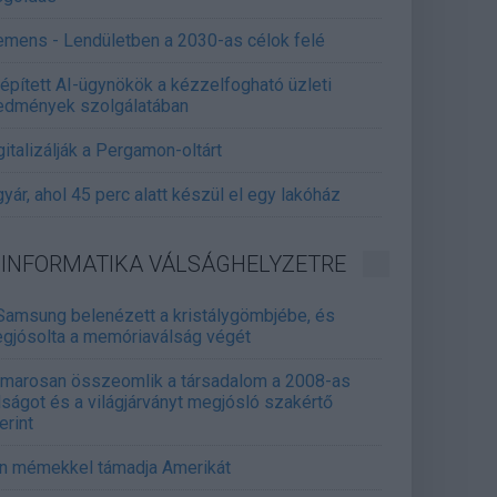
emens - Lendületben a 2030-as célok felé
épített AI-ügynökök a kézzelfogható üzleti
edmények szolgálatában
gitalizálják a Pergamon-oltárt
gyár, ahol 45 perc alatt készül el egy lakóház
INFORMATIKA VÁLSÁGHELYZETRE
Samsung belenézett a kristálygömbjébe, és
gjósolta a memóriaválság végét
marosan összeomlik a társadalom a 2008-as
lságot és a világjárványt megjósló szakértő
erint
án mémekkel támadja Amerikát