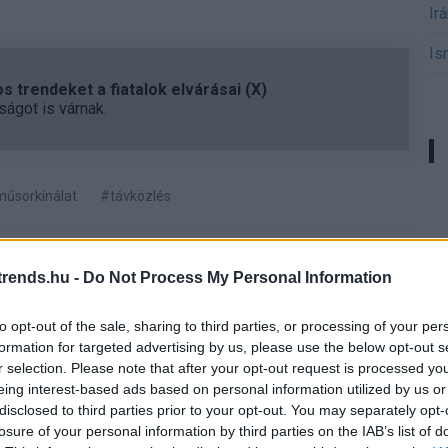
Ir
Is
 trendeket a fiatalok elvárásai (X)
ágot is várnak.
űsorkínálat
#távközlés
rends.hu -
Do Not Process My Personal Information
Tetszik
to opt-out of the sale, sharing to third parties, or processing of your per
formation for targeted advertising by us, please use the below opt-out s
r selection. Please note that after your opt-out request is processed y
eing interest-based ads based on personal information utilized by us or
disclosed to third parties prior to your opt-out. You may separately opt-
zászólások
losure of your personal information by third parties on the IAB’s list of