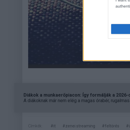
authenti
Diákok a munkaerőpiacon: Így formálják a 2026-os
A diákoknak már nem elég a magas órabér, rugalmass
Címkék:
#it
#zenei streaming
#feltörés
#ü