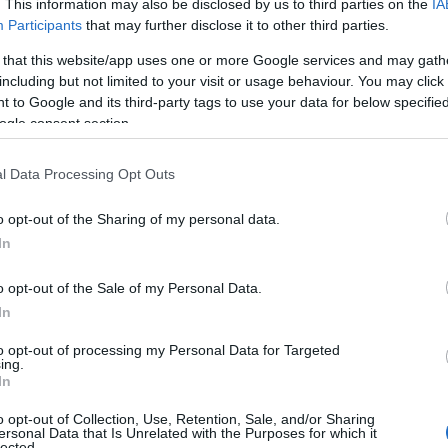
. This information may also be disclosed by us to third parties on the
IA
Participants
that may further disclose it to other third parties.
ás veszélyei
 that this website/app uses one or more Google services and may gath
including but not limited to your visit or usage behaviour. You may click 
 to Google and its third-party tags to use your data for below specifi
ogle consent section.
l Data Processing Opt Outs
aniuk a zenerajongóknak, felhasználói
o opt-out of the Sharing of my personal data.
In
o opt-out of the Sale of my Personal Data.
és jelszava került illetéktelen kezekbe egy hackelés
In
week kilenc érintett felhasználó beszámolója alapján,
to opt-out of processing my Personal Data for Targeted
gra hozták a hackerek. Az online zenei streaming
ing.
rról számolt be, hogy a Spotify nem értesítette őket
In
tek tudomást arról, hogy többeket is érint a probléma,
o opt-out of Collection, Use, Retention, Sale, and/or Sharing
, mert azt tapasztalták, hogy fiókjuk hackertámadás
ersonal Data that Is Unrelated with the Purposes for which it
lected.