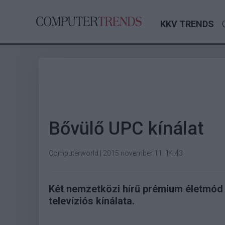
KKV TRENDS
Bővülő UPC kínálat
Computerworld
|
2015 november 11. 14:43
Két nemzetközi hírű prémium életmód
televíziós kínálata.