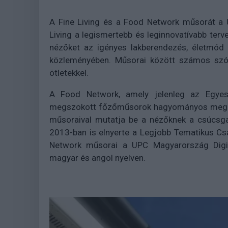
A Fine Living és a Food Network műsorát a U
Living a legismertebb és leginnovatívabb terv
nézőket az igényes lakberendezés, életmód 
közleményében. Műsorai között számos szóra
ötletekkel.
A Food Network, amely jelenleg az Egyesü
megszokott főzőműsorok hagyományos megköz
műsoraival mutatja be a nézőknek a csúcsga
2013-ban is elnyerte a Legjobb Tematikus Csa
Network műsorai a UPC Magyarország Digit
magyar és angol nyelven.