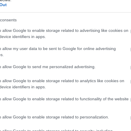
ns bekövetkezése óta eltelt időben a Spotify nem adott
Out
 az adatlopásról.
consents
o allow Google to enable storage related to advertising like cookies on
evice identifiers in apps.
o allow my user data to be sent to Google for online advertising
s.
to allow Google to send me personalized advertising.
o allow Google to enable storage related to analytics like cookies on
evice identifiers in apps.
o allow Google to enable storage related to functionality of the website
o allow Google to enable storage related to personalization.
o allow Google to enable storage related to security, including