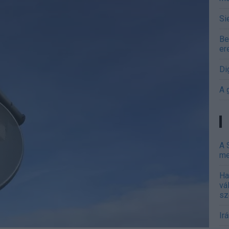
Si
Be
er
Di
A 
A 
me
Ha
vá
sz
Ir