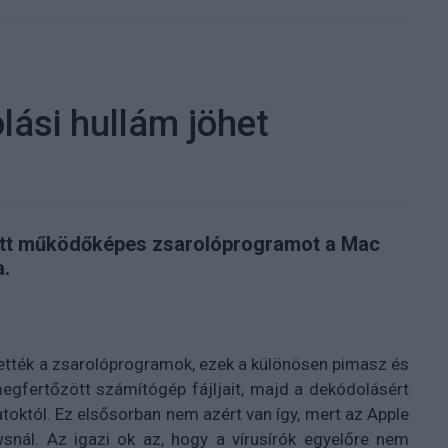
lási hullám jöhet
ett működőképes zsarolóprogramot a Mac
.
ették a zsarolóprogramok, ezek a különösen pimasz és
megfertőzött számítógép fájljait, majd a dekódolásért
toktól. Ez elsősorban nem azért van így, mert az Apple
nál. Az igazi ok az, hogy a vírusírók egyelőre nem