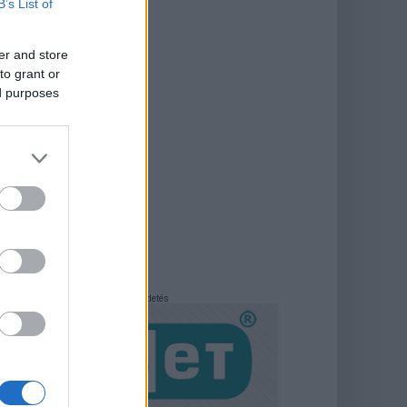
B’s List of
er and store
to grant or
ed purposes
Hirdetés