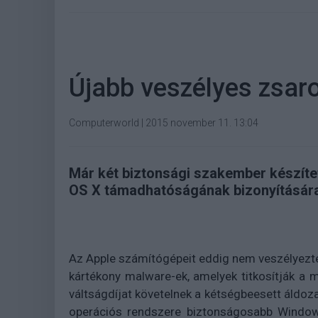
Újabb veszélyes zsaro
Computerworld
|
2015 november 11. 13:04
Már két biztonsági szakember készít
OS X támadhatóságának bizonyítására
Az Apple számítógépeit eddig nem veszélyezt
kártékony malware-ek, amelyek titkosítják a 
váltságdíjat követelnek a kétségbeesett áldoza
operációs rendszere biztonságosabb Windows