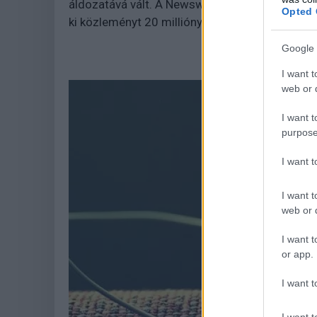
áldozatává vált. A Newsweek szerint az incide
Opted 
ki közleményt 20 milliónyi előfizetője számára
Google 
I want t
web or d
I want t
purpose
I want 
I want t
web or d
I want t
or app.
I want t
I want t