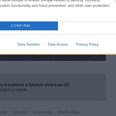
cation functionality and fraud prevention, and other user protection.
CONFIRM
Data Deletion
Data Access
Privacy Policy
 trendeket a fiatalok elvárásai (X)
ágot is várnak.
zlet
#spotify
#biztonság
#technológia