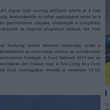
PC Digital Gold csomag előfizetői érhetik el. A Fine
ezők, divatszakértők és séfek segítségével vezeti be a
és gasztronómia világába, olvashatjuk a szolgáltató
koztató és inspiráló programot találunk, tele friss
lt Királyság vezető életmód csatornája, szakít a
elítésével és színvonalas, merész és szórakoztató
sztronómia fortélyait. A Food Network 2010-ben és
tornáknak járó Freesat díjat. A Fine Living és a Food
al Gold csomagjában érhetők el november 10-től,
Id
me