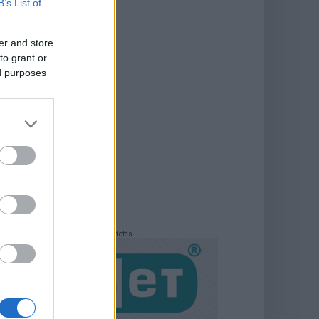
B’s List of
er and store
to grant or
ed purposes
Hirdetés