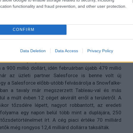
cation functionality and fraud prevention, and other user protection.
CONFIRM
n alapított kaliforniai cég nevére rácáfolva korántsem
Data Deletion
Data Access
Privacy Policy
ásoktól zajos piacon pénzmágnesként is kitűnik: a két
ó után tavaly újabb 450 millió dollárt kapott. Bár
900 millió dollárt, idén februárban újabb 479 millió
ár az üzleti partner Salesforce is benne volt új
ogy a Salesforce előbb-utóbb felvásárolja a Snowfalke-
iójában a tavaly már megszerzett Tableau-val és más
l a múlt évben 12 céget akvirált erről a területről. A
or tőzsdére lépett, nagyot robbantott, az eredeti
rfolyama egy napon belül több mint a duplájára, 250
 tőzsdetörténelmet írt. A cég piaci értéke 70 milliárd
tetők még rongyos 12,4 milliárd dollárra taksálták.