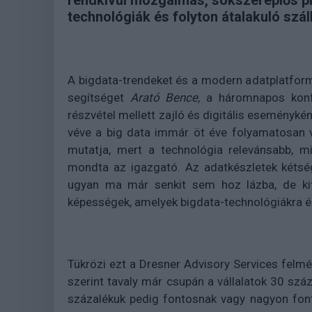
rendkívül mozgalmas, sokszereplős pia
technológiák és folyton átalakuló szál
A bigdata-trendeket és a modern adatplatform
segítséget
Arató Bence,
a háromnapos konfe
részvétel mellett zajló és digitális eseményk
véve a big data immár öt éve folyamatosan v
mutatja, mert a technológia relevánsabb, mi
mondta az igazgató. Az adatkészletek kétsé
ugyan ma már senkit sem hoz lázba, de kit n
képességek, amelyek bigdata-technológiákra é
Tükrözi ezt a Dresner Advisory Services felmé
szerint tavaly már csupán a vállalatok 30 száz
százalékuk pedig fontosnak vagy nagyon fon