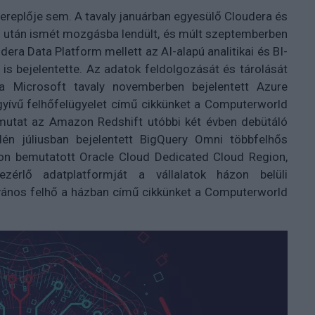
ereplője sem. A tavaly januárban egyesülő Cloudera és
s után ismét mozgásba lendült, és múlt szeptemberben
era Data Platform mellett az AI-alapú analitikai és BI-
 is bejelentette. Az adatok feldolgozását és tárolását
 a Microsoft tavaly novemberben bejelentett Azure
gyívű felhőfelügyelet című cikkünket a Computerworld
mutat az Amazon Redshift utóbbi két évben debütáló
én júliusban bejelentett BigQuery Omni többfelhős
áron bemutatott Oracle Cloud Dedicated Cloud Region,
érlő adatplatformját a vállalatok házon belüli
ilvános felhő a házban című cikkünket a Computerworld