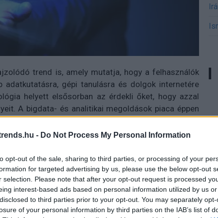
Ir
Is
jzolódó trend is, amely mutatja, hogy a felhasználók
adatkutatásra, gépi tanulásra és dolgok internetére
ológia helyett elsősorban az érdekli őket, hogy azzal
nyeit. A bigdata- és analitikai megoldások piaca éppen
az IDC előrejelzése (Worldwide Big Data and Business
mérete 2022-re eléri a 274,3 milliárd dollárt, ami a
rends.hu -
Do Not Process My Personal Information
13,2 százalékos, egészséges ütemű bővülésnek felel
to opt-out of the sale, sharing to third parties, or processing of your per
formation for targeted advertising by us, please use the below opt-out s
pehely
r selection. Please note that after your opt-out request is processed y
eing interest-based ads based on personal information utilized by us or
közelmúltig pár kivételtől eltekintve még akkor is
disclosed to third parties prior to your opt-out. You may separately opt-
losure of your personal information by third parties on the IAB’s list of
almazásáról - a törvényi megfeleléssel összefüggő