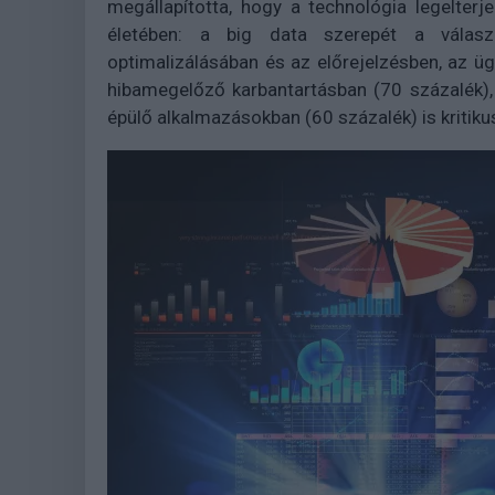
megállapította, hogy a technológia legelterj
életében: a big data szerepét a válas
optimalizálásában és az előrejelzésben, az ü
hibamegelőző karbantartásban (70 százalék),
épülő alkalmazásokban (60 százalék) is kritiku