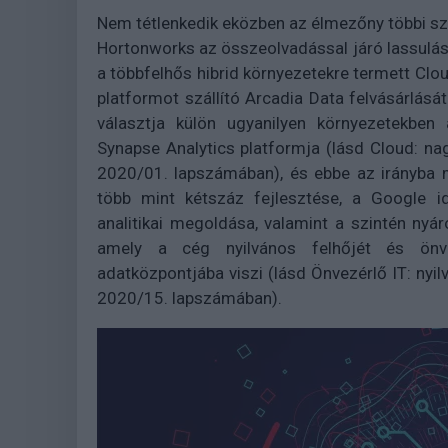
Nem tétlenkedik eközben az élmezőny többi sz
Hortonworks az összeolvadással járó lassulá
a többfelhős hibrid környezetekre termett Cloud
platformot szállító Arcadia Data felvásárlását
választja külön ugyanilyen környezetekben
Synapse Analytics platformja (lásd Cloud: na
2020/01. lapszámában), és ebbe az irányba 
több mint kétszáz fejlesztése, a Google id
analitikai megoldása, valamint a szintén ny
amely a cég nyilvános felhőjét és önvez
adatközpontjába viszi (lásd Önvezérlő IT: ny
2020/15. lapszámában).