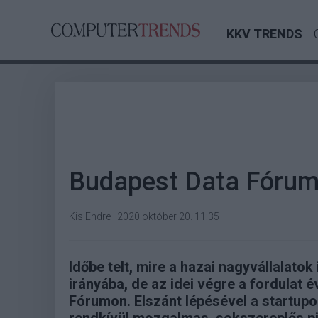
KKV TRENDS
Budapest Data Fórum
Kis Endre
|
2020 október 20. 11:35
Időbe telt, mire a hazai nagyvállalatok
irányába, de az idei végre a fordulat é
Fórumon. Elszánt lépésével a startupo