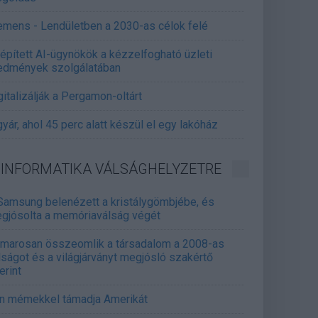
emens - Lendületben a 2030-as célok felé
épített AI-ügynökök a kézzelfogható üzleti
edmények szolgálatában
gitalizálják a Pergamon-oltárt
gyár, ahol 45 perc alatt készül el egy lakóház
INFORMATIKA VÁLSÁGHELYZETRE
Samsung belenézett a kristálygömbjébe, és
gjósolta a memóriaválság végét
marosan összeomlik a társadalom a 2008-as
lságot és a világjárványt megjósló szakértő
erint
án mémekkel támadja Amerikát