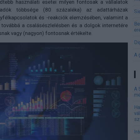
edtebb használati esetei milyen fontosak a vállalatok
zadók többsége (80 százaléka) az adattárházak
Si
gyfélkapcsolatok és -reakciók elemzésében, valamint a
Be
 továbbá a csalásészlelésben és a dolgok internetére
er
snak vagy (nagyon) fontosnak értékelte.
Di
A 
A 
me
Ha
vá
sz
Ir