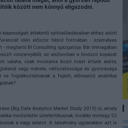
con találta magát, ahol a gyorsan fejlődő
lítóik között nem könnyű eligazodni.
 képességeit áttekintő nyitóelőadásaiban ehhez adott
renciát idén először hibrid formában - személyes
ént - megtartó BI Consulting igazgatója. Bár önmagában
eszít vonzerejéből, ez elsősorban a hívószó kopását
nt valaha, csak mostanra kicsit mást értünk alatta,
gtelenül nagy mérete, változatossága és gyorsasága
e foglalkoztatnának a fejlett, előrejelző analitikai
pülnek?
rése (Big Data Analytics Market Study 2019) is, amely
aléka minősítette üzletkritikusnak, további mintegy 52
Id
tosnak a nagy adatot. A tanulmány ugyanakkor azt is
me