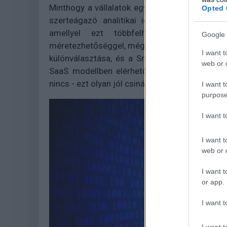
Minthogy a vállalatok egyre több adatforrás
Opted 
szerteágazó analitikai igényeinek kiszolgá
amellyel ezt többfelhős és hibrid kö
Google 
méretezhetőséggel, mégis költséghatékonyan me
I want t
különválasztása, és a Snowflake felhőalapú, 
web or d
SaaS modellben elérhető analitikai adattárh
nincs - ezt olyan jól csinálja, hogy az a befekte
I want t
purpose
I want 
I want t
web or d
I want t
or app.
I want t
I want t