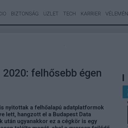
CIO
BIZTONSÁG
ÜZLET
TECH
KARRIER
VÉLEMÉ
.
 2020: felhősebb égen
 is nyitottak a felhőalapú adatplatformok
ve lett, hangzott el a Budapest Data
k után ugyanakkor ez a cégkör is egy