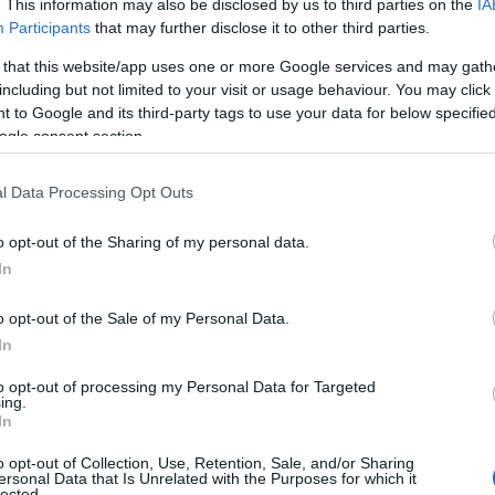
. This information may also be disclosed by us to third parties on the
IA
nyeik nem a házon belüli bevezetést indokolták volna, a
Participants
that may further disclose it to other third parties.
 A Gartner idei évre adott trendelemzésében (Top 10
 that this website/app uses one or more Google services and may gath
 az adatok és az analitikai megoldások adott, evidens
including but not limited to your visit or usage behaviour. You may click 
alaknak befellegzett című cikkünket a Computerworld
 to Google and its third-party tags to use your data for below specifi
zai adatpiacról is sokkal inkább elmondható, mint az
ogle consent section.
l Data Processing Opt Outs
ok is az adatfelügyeleti és -analitikai platformok és
acáról választhatnak maguknak megfelelő partnert és
o opt-out of the Sharing of my personal data.
a technológiákhoz hasonlóan a szállítói mezőny is
In
o opt-out of the Sale of my Personal Data.
kus négyzetében (Magic Quadrant for Data Management
In
iacot hagyományosan vezető nagyok (Oracle, Microsoft,
lők (Amazon Web Services, Google, Snowflake) kerültek
to opt-out of processing my Personal Data for Targeted
ing.
, míg a big data korábbi üdvöskéi, a Cloudera, a
In
aci szereplők táborába szorultak a Micro Focus, a
o opt-out of Collection, Use, Retention, Sale, and/or Sharing
ellé.
ersonal Data that Is Unrelated with the Purposes for which it
lected.