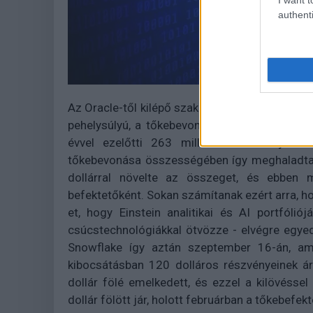
authenti
Az Oracle-től kilépő szakemberek által 2012-be
pehelysúlyú, a tőkebevonásoktól és felvásárl
évvel ezelőtti 263 millió dolláros injekci
tőkebevonása összességében így meghaladta a 
dollárral növelte az összeget, és ebben m
befektetőként. Sokan számítanak ezért arra, h
et, hogy Einstein analitikai és AI portfól
csúcstechnológiákkal ötvözze - elvégre egyedü
Snowflake így aztán szeptember 16-án, amik
kibocsátásban 120 dolláros részvényeinek á
dollár fölé emelkedett, és ezzel a kilövéssel
dollár fölött jár, holott februárban a tőkebefek