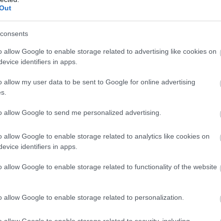
ból mind több adatot elemeznek mind több felhasználó
Out
lására, olyan modern adatplatformra van szükségük,
rnyezetben, nagy teljesítménnyel és rugalmas
consents
goldhatják. A titok nyitja a feldolgozás és a tárolás
o allow Google to enable storage related to advertising like cookies on
egyedi architektúrára, valamint új SQL motorra épülő,
evice identifiers in apps.
áza - bár házon belül bevezethető változata egyelőre
tők figyelmét sem kerüli el.
o allow my user data to be sent to Google for online advertising
s.
to allow Google to send me personalized advertising.
o allow Google to enable storage related to analytics like cookies on
evice identifiers in apps.
o allow Google to enable storage related to functionality of the website
o allow Google to enable storage related to personalization.
o allow Google to enable storage related to security, including