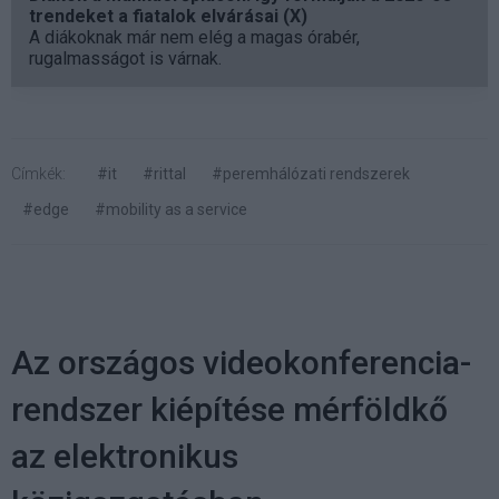
trendeket a fiatalok elvárásai (X)
A diákoknak már nem elég a magas órabér,
rugalmasságot is várnak.
Címkék:
#it
#rittal
#peremhálózati rendszerek
#edge
#mobility as a service
Az országos videokonferencia-
rendszer kiépítése mérföldkő
az elektronikus