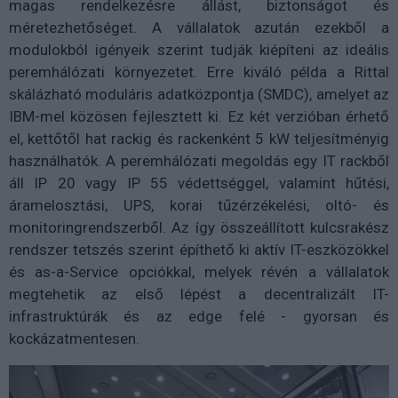
magas rendelkezésre állást, biztonságot és
méretezhetőséget. A vállalatok azután ezekből a
modulokból igényeik szerint tudják kiépíteni az ideális
peremhálózati környezetet. Erre kiváló példa a Rittal
skálázható moduláris adatközpontja (SMDC), amelyet az
IBM-mel közösen fejlesztett ki. Ez két verzióban érhető
el, kettőtől hat rackig és rackenként 5 kW teljesítményig
használhatók. A peremhálózati megoldás egy IT rackből
áll IP 20 vagy IP 55 védettséggel, valamint hűtési,
áramelosztási, UPS, korai tűzérzékelési, oltó- és
monitoringrendszerből. Az így összeállított kulcsrakész
rendszer tetszés szerint építhető ki aktív IT-eszközökkel
és as-a-Service opciókkal, melyek révén a vállalatok
megtehetik az első lépést a decentralizált IT-
infrastruktúrák és az edge felé - gyorsan és
kockázatmentesen.