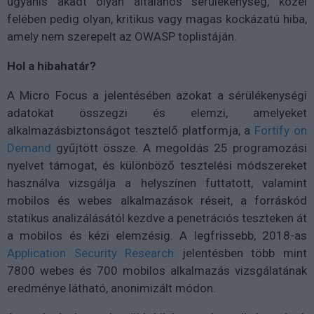
ugyanis akadt olyan általános sérülékenység, közel
felében pedig olyan, kritikus vagy magas kockázatú hiba,
amely nem szerepelt az OWASP toplistáján.
Hol a hibahatár?
A Micro Focus a jelentésében azokat a sérülékenységi
adatokat összegzi és elemzi, amelyeket
alkalmazásbiztonságot tesztelő platformja, a
Fortify on
Demand
gyűjtött össze. A megoldás 25 programozási
nyelvet támogat, és különböző tesztelési módszereket
használva vizsgálja a helyszínen futtatott, valamint
mobilos és webes alkalmazások réseit, a forráskód
statikus analizálásától kezdve a penetrációs teszteken át
a mobilos és kézi elemzésig. A legfrissebb, 2018-as
Application Security Research
jelentésben több mint
7800 webes és 700 mobilos alkalmazás vizsgálatának
eredménye látható, anonimizált módon.