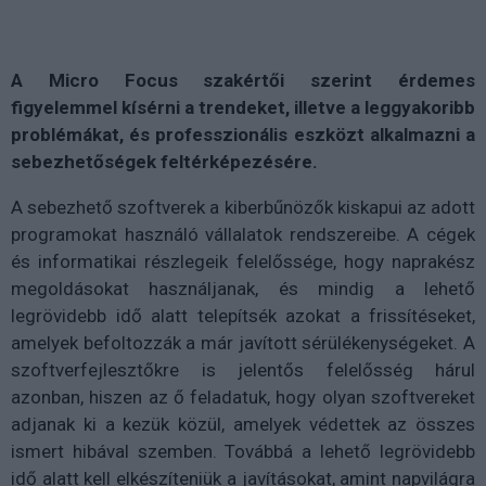
A Micro Focus szakértői szerint érdemes
figyelemmel kísérni a trendeket, illetve a leggyakoribb
problémákat, és professzionális eszközt alkalmazni a
sebezhetőségek feltérképezésére.
A sebezhető szoftverek a kiberbűnözők kiskapui az adott
programokat használó vállalatok rendszereibe. A cégek
és informatikai részlegeik felelőssége, hogy naprakész
megoldásokat használjanak, és mindig a lehető
legrövidebb idő alatt telepítsék azokat a frissítéseket,
amelyek befoltozzák a már javított sérülékenységeket. A
szoftverfejlesztőkre is jelentős felelősség hárul
azonban, hiszen az ő feladatuk, hogy olyan szoftvereket
adjanak ki a kezük közül, amelyek védettek az összes
ismert hibával szemben. Továbbá a lehető legrövidebb
idő alatt kell elkészíteniük a javításokat, amint napvilágra