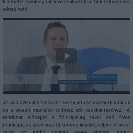
kilométer távolságban lévő szakértők és tanúk utazása is
elkerülhető.
Az audiovizuális rendszer hozzájárul az utazási kiadások
és a kiesett munkával tölthető idő csökkentéséhez. A
rendszer elősegíti a földrajzilag távol eső felek
munkáját, az azok közötti kommunikációt, valamint arcot
társít az eddig csupán nevek alapján ismert