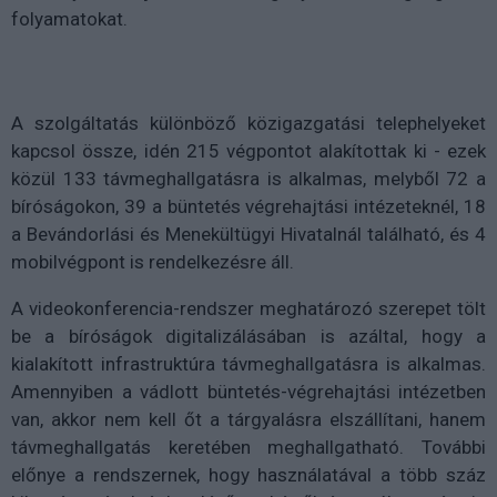
folyamatokat.
A szolgáltatás különböző közigazgatási telephelyeket
kapcsol össze, idén 215 végpontot alakítottak ki - ezek
közül 133 távmeghallgatásra is alkalmas, melyből 72 a
bíróságokon, 39 a büntetés végrehajtási intézeteknél, 18
a Bevándorlási és Menekültügyi Hivatalnál található, és 4
mobilvégpont is rendelkezésre áll.
A videokonferencia-rendszer meghatározó szerepet tölt
be a bíróságok digitalizálásában is azáltal, hogy a
kialakított infrastruktúra távmeghallgatásra is alkalmas.
Amennyiben a vádlott büntetés-végrehajtási intézetben
van, akkor nem kell őt a tárgyalásra elszállítani, hanem
távmeghallgatás keretében meghallgatható. További
előnye a rendszernek, hogy használatával a több száz