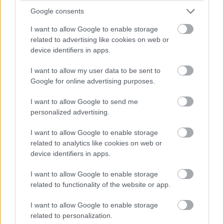
rugalmasságot is várnak.
Google consents
I want to allow Google to enable storage
related to advertising like cookies on web or
device identifiers in apps.
Címkék:
#it
#nisz
#viki projekt
#elektronikus
I want to allow my user data to be sent to
közigazgatás
Google for online advertising purposes.
I want to allow Google to send me
personalized advertising.
I want to allow Google to enable storage
Nagy pénzt szakíthatnak a
related to analytics like cookies on web or
device identifiers in apps.
vírusvadászok
I want to allow Google to enable storage
related to functionality of the website or app.
Computerworld
|
2018 december 18. 18:45
I want to allow Google to enable storage
related to personalization.
A Microsoft pénzdíjas pályázatot hirdetett