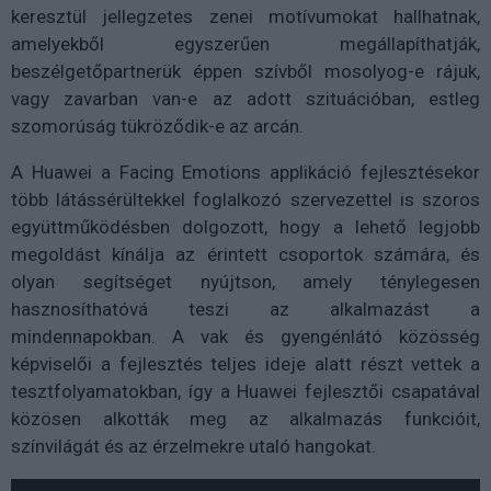
keresztül jellegzetes zenei motívumokat hallhatnak,
amelyekből egyszerűen megállapíthatják,
beszélgetőpartnerük éppen szívből mosolyog-e rájuk,
vagy zavarban van-e az adott szituációban, estleg
szomorúság tükröződik-e az arcán.
A Huawei a Facing Emotions applikáció fejlesztésekor
több látássérültekkel foglalkozó szervezettel is szoros
együttműködésben dolgozott, hogy a lehető legjobb
megoldást kínálja az érintett csoportok számára, és
olyan segítséget nyújtson, amely ténylegesen
hasznosíthatóvá teszi az alkalmazást a
mindennapokban. A vak és gyengénlátó közösség
képviselői a fejlesztés teljes ideje alatt részt vettek a
tesztfolyamatokban, így a Huawei fejlesztői csapatával
közösen alkották meg az alkalmazás funkcióit,
színvilágát és az érzelmekre utaló hangokat.