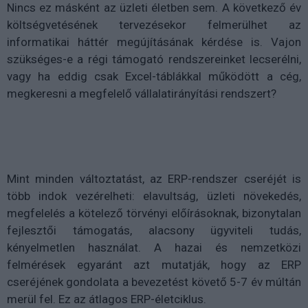
Nincs ez másként az üzleti életben sem. A következő év
költségvetésének tervezésekor felmerülhet az
informatikai háttér megújításának kérdése is. Vajon
szükséges-e a régi támogató rendszereinket lecserélni,
vagy ha eddig csak Excel-táblákkal működött a cég,
megkeresni a megfelelő vállalatirányítási rendszert?
Mint minden változtatást, az ERP-rendszer cseréjét is
több indok vezérelheti: elavultság, üzleti növekedés,
megfelelés a kötelező törvényi előírásoknak, bizonytalan
fejlesztői támogatás, alacsony ügyviteli tudás,
kényelmetlen használat. A hazai és nemzetközi
felmérések egyaránt azt mutatják, hogy az ERP
cseréjének gondolata a bevezetést követő 5-7 év múltán
merül fel. Ez az átlagos ERP-életciklus.