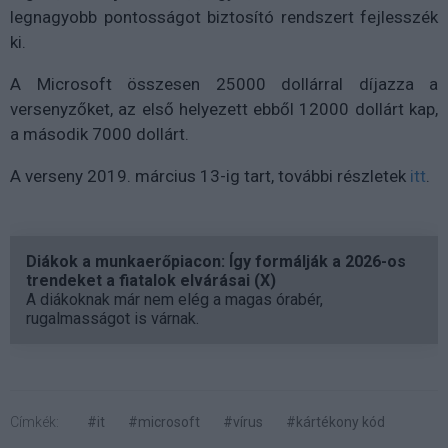
legnagyobb pontosságot biztosító rendszert fejlesszék
ki.
A Microsoft összesen 25000 dollárral díjazza a
versenyzőket, az első helyezett ebből 12000 dollárt kap,
a második 7000 dollárt.
A verseny 2019. március 13-ig tart, további részletek
itt
.
Diákok a munkaerőpiacon: Így formálják a 2026-os
trendeket a fiatalok elvárásai (X)
A diákoknak már nem elég a magas órabér,
rugalmasságot is várnak.
Címkék:
#it
#microsoft
#vírus
#kártékony kód