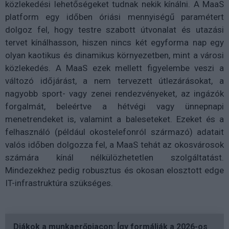
közlekedési lehetőségeket tudnak nekik kínálni. A MaaS
platform egy időben óriási mennyiségű paramétert
dolgoz fel, hogy testre szabott útvonalat és utazási
tervet kínálhasson, hiszen nincs két egyforma nap egy
olyan kaotikus és dinamikus környezetben, mint a városi
közlekedés. A MaaS ezek mellett figyelembe veszi a
változó időjárást, a nem tervezett útlezárásokat, a
nagyobb sport- vagy zenei rendezvényeket, az ingázók
forgalmát, beleértve a hétvégi vagy ünnepnapi
menetrendeket is, valamint a baleseteket. Ezeket és a
felhasználó (például okostelefonról származó) adatait
valós időben dolgozza fel, a MaaS tehát az okosvárosok
számára kínál nélkülözhetetlen szolgáltatást.
Mindezekhez pedig robusztus és okosan elosztott edge
IT-infrastruktúra szükséges.
Diákok a munkaerőpiacon: Így formálják a 2026-os