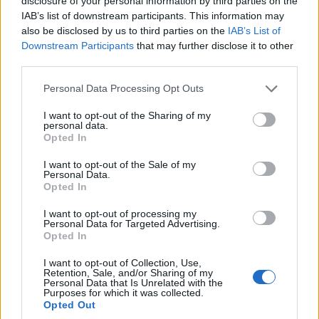
disclosure of your personal information by third parties on the
IAB’s list of downstream participants. This information may
also be disclosed by us to third parties on the
IAB’s List of
Downstream Participants
that may further disclose it to other
third parties.
Please note that this website/app uses one or more Google
Personal Data Processing Opt Outs
A Belügyminisztérium szakmai felügyeletével
services and may gather and store information including but
not limited to your visit or usage behaviour. You may click to
I want to opt-out of the Sharing of my
megvalósult projekt 2,984 milliárd forint vissza nem
personal data.
grant or deny consent to Google and its third-party tags to
térítendő európai uniós támogatásban részesült,
Opted In
use your data for below specified purposes in below Google
amelyet az Európai Szociális Alap, valamint
consent section.
I want to opt-out of the Sale of my
Magyarország költségvetése finanszíroz a
Personal Data.
Opted In
Közigazgatás- és Közszolgáltatás-fejlesztés Operatív
Program, valamint a Versenyképes Közép-Magyarország
I want to opt-out of processing my
Operatív Program keretében.
Personal Data for Targeted Advertising.
Opted In
I want to opt-out of Collection, Use,
Retention, Sale, and/or Sharing of my
Personal Data that Is Unrelated with the
Diákok a munkaerőpiacon: Így formálják a 2026-os
Purposes for which it was collected.
trendeket a fiatalok elvárásai (X)
Opted Out
A diákoknak már nem elég a magas órabér,