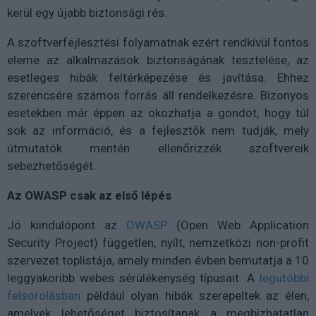
kerül egy újabb biztonsági rés.
A szoftverfejlesztési folyamatnak ezért rendkívül fontos
eleme az alkalmazások biztonságának tesztelése, az
esetleges hibák feltérképezése és javítása. Ehhez
szerencsére számos forrás áll rendelkezésre. Bizonyos
esetekben már éppen az okozhatja a gondot, hogy túl
sok az információ, és a fejlesztők nem tudják, mely
útmutatók mentén ellenőrizzék szoftvereik
sebezhetőségét.
Az OWASP csak az első lépés
Jó kiindulópont az
OWASP
(Open Web Application
Security Project) független, nyílt, nemzetközi non-profit
szervezet toplistája, amely minden évben bemutatja a 10
leggyakoribb webes sérülékenység típusait. A
legutóbbi
felsorolásban
például olyan hibák szerepeltek az élen,
amelyek lehetőséget biztosítanak a megbízhatatlan