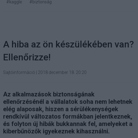
#kaggle
#biztonság
A hiba az ön készülékében van?
Ellenőrizze!
Sajtóinformáció
|
2018 december 18. 20:20
Az alkalmazások biztonságának
ellenőrzésénél a vállalatok soha nem lehetnek
elég alaposak, hiszen a sérülékenységek
rendkívül változatos formákban jelentkeznek,
és folyton új hibák bukkannak fel, amelyeket a
kiberbűnözők igyekeznek kihasználni.