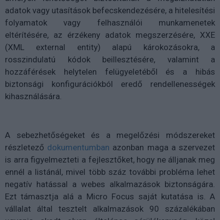
adatok vagy utasítások befecskendezésére, a hitelesítési
folyamatok vagy felhasználói munkamenetek
eltérítésére, az érzékeny adatok megszerzésére, XXE
(XML external entity) alapú károkozásokra, a
rosszindulatú kódok beillesztésére, valamint a
hozzáférések helytelen felügyeletéből és a hibás
biztonsági konfigurációkból eredő rendellenességek
kihasználására.
A sebezhetőségeket és a megelőzési módszereket
részletező
dokumentumban
azonban maga a szervezet
is arra figyelmezteti a fejlesztőket, hogy ne álljanak meg
ennél a listánál, mivel több száz további probléma lehet
negatív hatással a webes alkalmazások biztonságára.
Ezt támasztja alá a Micro Focus saját kutatása is. A
vállalat által tesztelt alkalmazások 90 százalékában