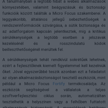
A tanulmányban a legtöbb hibát a webes alkalmazások
környezetében, valamint beágyazásuk és biztonsági
funkcióik között találták a Micro Focus szakemberei. A
leggyakoribb, általános jellegű sebezhetőségek a
rendszerinformációk szivárgása, a sütik biztonsága és
az adatforgalom kapcsán jelentkeztek, míg a kritikus
sérülékenységek a legtöbb esetben a jelszavak
kezelésénél és a rosszindulatú kódok
beilleszthetőségénél merültek fel.
A sérülékenységek tehát rendkívül sokrétűek lehetnek,
ezért a fejlesztőknek kiemelt figyelemmel kell kezelniük
őket. Jóval egyszerűbbé teszik azonban ezt a feladatot
az olyan alkalmazásbiztonságot tesztelő eszközök, mint
például a Micro Focus
Fortify
termékcsaládja. Az
eszközök segítségével a vállalatok a teljes
szoftverfejlesztési ciklus során, automatizáltan
tesztelhetik a helyszínen vagy a felhőben futtatott
alkalmazások biztonságát. A megoldások hatékony