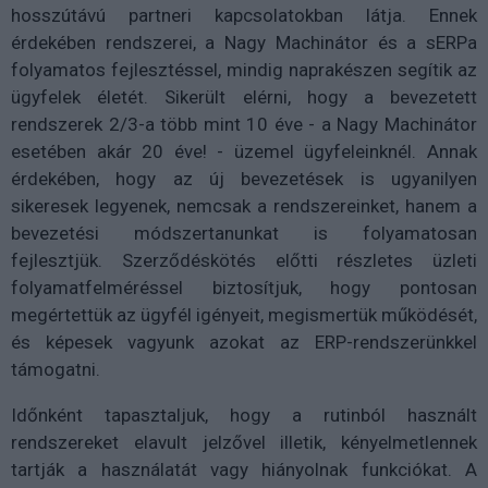
hosszútávú partneri kapcsolatokban látja. Ennek
érdekében rendszerei, a Nagy Machinátor és a sERPa
folyamatos fejlesztéssel, mindig naprakészen segítik az
ügyfelek életét. Sikerült elérni, hogy a bevezetett
rendszerek 2/3-a több mint 10 éve - a Nagy Machinátor
esetében akár 20 éve! - üzemel ügyfeleinknél. Annak
érdekében, hogy az új bevezetések is ugyanilyen
sikeresek legyenek, nemcsak a rendszereinket, hanem a
bevezetési módszertanunkat is folyamatosan
fejlesztjük. Szerződéskötés előtti részletes üzleti
folyamatfelméréssel biztosítjuk, hogy pontosan
megértettük az ügyfél igényeit, megismertük működését,
és képesek vagyunk azokat az ERP-rendszerünkkel
támogatni.
Időnként tapasztaljuk, hogy a rutinból használt
rendszereket elavult jelzővel illetik, kényelmetlennek
tartják a használatát vagy hiányolnak funkciókat. A