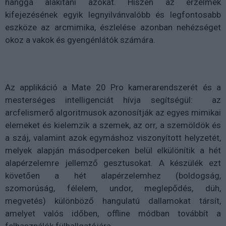
hanggá alakítani azokat. Hiszen az érzelmek
kifejezésének egyik legnyilvánvalóbb és legfontosabb
eszköze az arcmimika, észlelése azonban nehézséget
okoz a vakok és gyengénlátók számára.
Az applikáció a Mate 20 Pro kamerarendszerét és a
mesterséges intelligenciát hívja segítségül: az
arcfelismerő algoritmusok azonosítják az egyes mimikai
elemeket és kielemzik a szemek, az orr, a szemöldök és
a száj, valamint azok egymáshoz viszonyított helyzetét,
melyek alapján másodperceken belül elkülönítik a hét
alapérzelemre jellemző gesztusokat. A készülék ezt
követően a hét alapérzelemhez (boldogság,
szomorúság, félelem, undor, meglepődés, düh,
megvetés) különböző hangulatú dallamokat társít,
amelyet valós időben, offline módban továbbít a