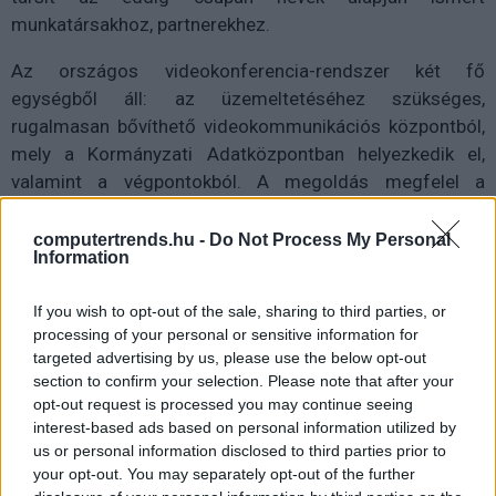
munkatársakhoz, partnerekhez.
Az országos videokonferencia-rendszer két fő
egységből áll: az üzemeltetéséhez szükséges,
rugalmasan bővíthető videokommunikációs központból,
mely a Kormányzati Adatközpontban helyezkedik el,
valamint a végpontokból. A megoldás megfelel a
legszigorúbb biztonsági előírásoknak is, a
videokonferencia jelfolyam az átviteli hálózat teljes
computertrends.hu -
Do Not Process My Personal
Information
szakaszán titkosított.
If you wish to opt-out of the sale, sharing to third parties, or
processing of your personal or sensitive information for
targeted advertising by us, please use the below opt-out
section to confirm your selection. Please note that after your
opt-out request is processed you may continue seeing
interest-based ads based on personal information utilized by
us or personal information disclosed to third parties prior to
your opt-out. You may separately opt-out of the further