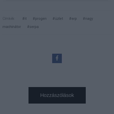
Címkék:
#it
#progen
#üzlet
#erp
#nagy
machinátor
#serpa
Hozzászólások