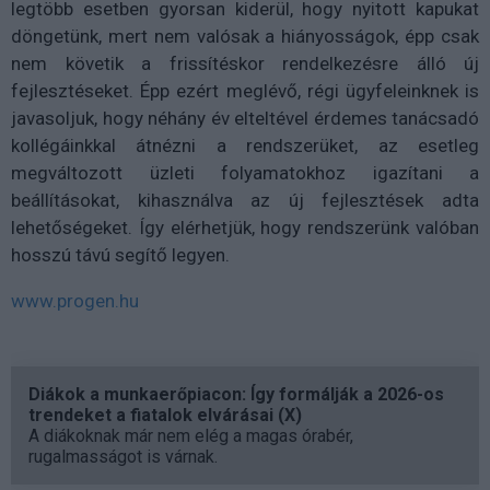
legtöbb esetben gyorsan kiderül, hogy nyitott kapukat
döngetünk, mert nem valósak a hiányosságok, épp csak
nem követik a frissítéskor rendelkezésre álló új
fejlesztéseket. Épp ezért meglévő, régi ügyfeleinknek is
javasoljuk, hogy néhány év elteltével érdemes tanácsadó
kollégáinkkal átnézni a rendszerüket, az esetleg
megváltozott üzleti folyamatokhoz igazítani a
beállításokat, kihasználva az új fejlesztések adta
lehetőségeket. Így elérhetjük, hogy rendszerünk valóban
hosszú távú segítő legyen.
www.progen.hu
Diákok a munkaerőpiacon: Így formálják a 2026-os
trendeket a fiatalok elvárásai (X)
A diákoknak már nem elég a magas órabér,
rugalmasságot is várnak.