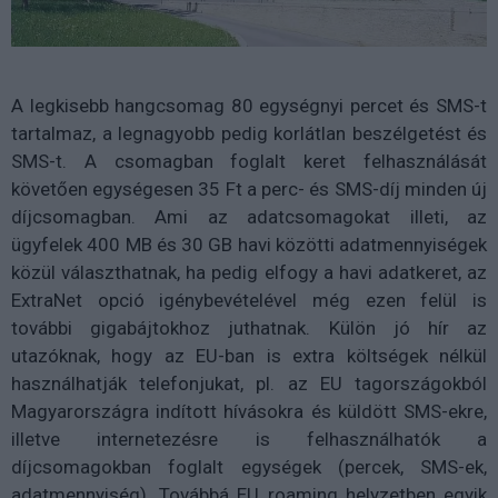
A legkisebb hangcsomag 80 egységnyi percet és SMS-t
tartalmaz, a legnagyobb pedig korlátlan beszélgetést és
SMS-t. A csomagban foglalt keret felhasználását
követően egységesen 35 Ft a perc- és SMS-díj minden új
díjcsomagban. Ami az adatcsomagokat illeti, az
ügyfelek 400 MB és 30 GB havi közötti adatmennyiségek
közül választhatnak, ha pedig elfogy a havi adatkeret, az
ExtraNet opció igénybevételével még ezen felül is
további gigabájtokhoz juthatnak. Külön jó hír az
utazóknak, hogy az EU-ban is extra költségek nélkül
használhatják telefonjukat, pl. az EU tagországokból
Magyarországra indított hívásokra és küldött SMS-ekre,
illetve internetezésre is felhasználhatók a
díjcsomagokban foglalt egységek (percek, SMS-ek,
adatmennyiség). Továbbá EU roaming helyzetben egyik