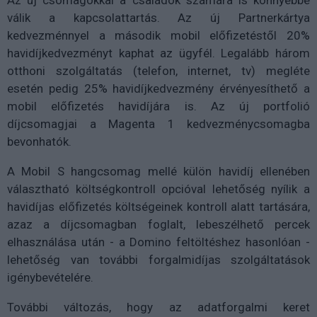
Az új csomagokkal a családok számára is könnyebbé
válik a kapcsolattartás. Az új Partnerkártya
kedvezménnyel a második mobil előfizetéstől 20%
havidíjkedvezményt kaphat az ügyfél. Legalább három
otthoni szolgáltatás (telefon, internet, tv) megléte
esetén pedig 25% havidíjkedvezmény érvényesíthető a
mobil előfizetés havidíjára is. Az új portfolió
díjcsomagjai a Magenta 1 kedvezménycsomagba
bevonhatók.
A Mobil S hangcsomag mellé külön havidíj ellenében
választható költségkontroll opcióval lehetőség nyílik a
havidíjas előfizetés költségeinek kontroll alatt tartására,
azaz a díjcsomagban foglalt, lebeszélhető percek
elhasználása után - a Domino feltöltéshez hasonlóan -
lehetőség van további forgalmidíjas szolgáltatások
igénybevételére.
További változás, hogy az adatforgalmi keret