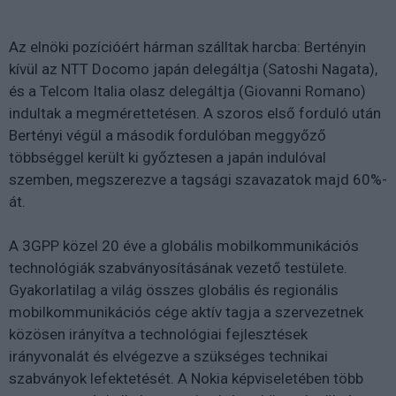
Az elnöki pozícióért hárman szálltak harcba: Bertényin
kívül az NTT Docomo japán delegáltja (Satoshi Nagata),
és a Telcom Italia olasz delegáltja (Giovanni Romano)
indultak a megmérettetésen. A szoros első forduló után
Bertényi végül a második fordulóban meggyőző
többséggel került ki győztesen a japán indulóval
szemben, megszerezve a tagsági szavazatok majd 60%-
át.
A 3GPP közel 20 éve a globális mobilkommunikációs
technológiák szabványosításának vezető testülete.
Gyakorlatilag a világ összes globális és regionális
mobilkommunikációs cége aktív tagja a szervezetnek
közösen irányítva a technológiai fejlesztések
irányvonalát és elvégezve a szükséges technikai
szabványok lefektetését. A Nokia képviseletében több