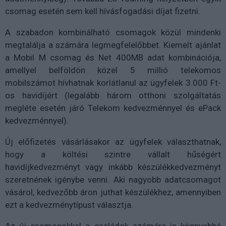
csomag esetén sem kell hívásfogadási díjat fizetni.
A szabadon kombinálható csomagok közül mindenki
megtalálja a számára legmegfelelőbbet. Kiemelt ajánlat
a Mobil M csomag és Net 400MB adat kombinációja,
amellyel belföldön közel 5 millió telekomos
mobilszámot hívhatnak korlátlanul az ügyfelek 3.000 Ft-
os havidíjért (legalább három otthoni szolgáltatás
megléte esetén járó Telekom kedvezménnyel és ePack
kedvezménnyel).
Új előfizetés vásárlásakor az ügyfelek választhatnak,
hogy a költési szintre vállalt hűségért
havidíjkedvezményt vagy inkább készülékkedvezményt
szeretnének igénybe venni. Aki nagyobb adatcsomagot
vásárol, kedvezőbb áron juthat készülékhez, amennyiben
ezt a kedvezménytípust választja.