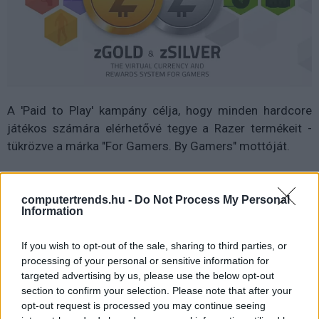
A 'Paid to Play' kampány célja, hogy minden hardcore
játékos számára elérhetővé tegye a Razer termékeit -
tükrözve a márka "For Gamers. By Gamers" mottóját.
Percenként három - naponta pedig akár 900 - zSilvert
kapnak azok a játékosok, akik olyan játékokkal játszanak,
computertrends.hu -
Do Not Process My Personal
Information
mint például a Paladins™, a League of Legends™, a
DOTA™ 2, a Counter-Strike: Global Offensive™, és az
If you wish to opt-out of the sale, sharing to third parties, or
OverWatch™. Ezek a címek a Razer szoftverek
processing of your personal or sensitive information for
felhasználói között legnépszerűbb játékok, és az ezen a
targeted advertising by us, please use the below opt-out
rövid listán szereplő játékok egymagukban világszerte
section to confirm your selection. Please note that after your
138 millió fős játékos-közösséggel rendelkeznek.
opt-out request is processed you may continue seeing