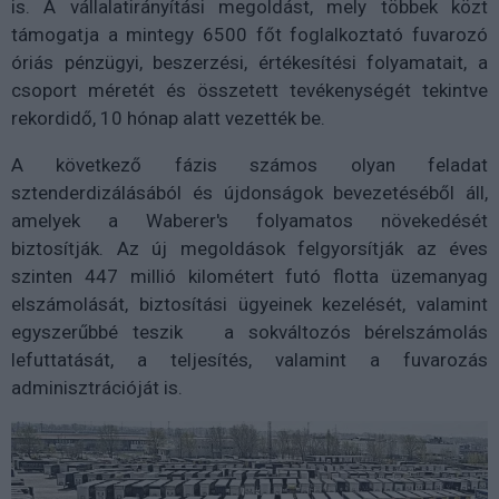
is. A vállalatirányítási megoldást, mely többek közt
támogatja a mintegy 6500 főt foglalkoztató fuvarozó
óriás pénzügyi, beszerzési, értékesítési folyamatait, a
csoport méretét és összetett tevékenységét tekintve
rekordidő, 10 hónap alatt vezették be.
A következő fázis számos olyan feladat
sztenderdizálásából és újdonságok bevezetéséből áll,
amelyek a Waberer's folyamatos növekedését
biztosítják. Az új megoldások felgyorsítják az éves
szinten 447 millió kilométert futó flotta üzemanyag
elszámolását, biztosítási ügyeinek kezelését, valamint
egyszerűbbé teszik a sokváltozós bérelszámolás
lefuttatását, a teljesítés, valamint a fuvarozás
adminisztrációját is.