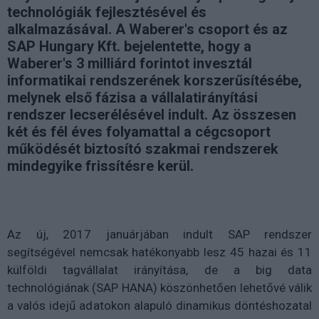
technológiák fejlesztésével és
alkalmazásával. A Waberer's csoport és az
SAP Hungary Kft. bejelentette, hogy a
Waberer's 3 milliárd forintot invesztál
informatikai rendszerének korszerűsítésébe,
melynek első fázisa a vállalatirányítási
rendszer lecserélésével indult. Az összesen
két és fél éves folyamattal a cégcsoport
működését biztosító szakmai rendszerek
mindegyike frissítésre kerül.
Az új, 2017 januárjában indult SAP rendszer
segítségével nemcsak hatékonyabb lesz 45 hazai és 11
külföldi tagvállalat irányítása, de a big data
technológiának (SAP HANA) köszönhetően lehetővé válik
a valós idejű adatokon alapuló dinamikus döntéshozatal