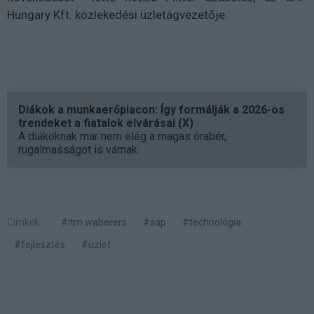
Hungary Kft. közlekedési üzletágvezetője.
Diákok a munkaerőpiacon: Így formálják a 2026-os
trendeket a fiatalok elvárásai (X)
A diákoknak már nem elég a magas órabér,
rugalmasságot is várnak.
Címkék:
#itm waberers
#sap
#technológia
#fejlesztés
#üzlet