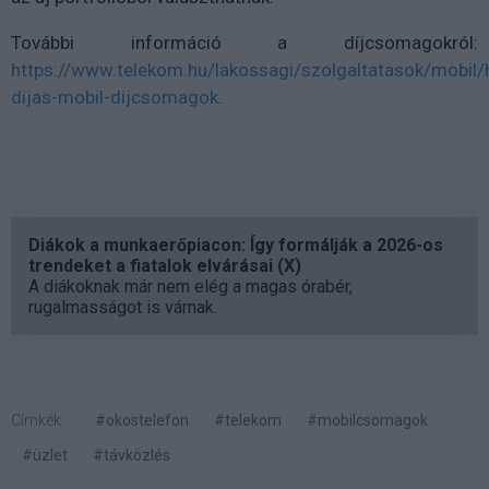
További információ a díjcsomagokról:
https://www.telekom.hu/lakossagi/szolgaltatasok/mobil/
dijas-mobil-dijcsomagok
.
Diákok a munkaerőpiacon: Így formálják a 2026-os
trendeket a fiatalok elvárásai (X)
A diákoknak már nem elég a magas órabér,
rugalmasságot is várnak.
Címkék:
#okostelefon
#telekom
#mobilcsomagok
#üzlet
#távközlés