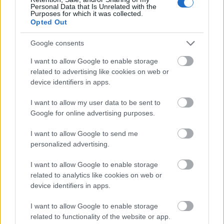
rendelkező bögretartója volt, amely hamarosan már csak
Personal Data that Is Unrelated with the
Purposes for which it was collected.
kizárólag zSilverrel lesz megszerezhető. A Razer
Opted Out
bögretartó nem kerül kereskedelmi forgalomba. A
beváltás részletei a
zSilver jutalom katalógusában
Google consents
kerülnek ismertetésre. A Razer bögretartó beváltási ára
I want to allow Google to enable storage
100.000 zSilver lesz. A zSilver gyorsabb
related to advertising like cookies on web or
megszerzésének érdekében a program első két hetében
device identifiers in apps.
a játékosokat a szokásos 3 helyett minden egyes
I want to allow my user data to be sent to
játékkal töltött perc után 6 zSilverrel jutalmazzuk.
Google for online advertising purposes.
I want to allow Google to send me
personalized advertising.
I want to allow Google to enable storage
Diákok a munkaerőpiacon: Így formálják a 2026-os
related to analytics like cookies on web or
trendeket a fiatalok elvárásai (X)
device identifiers in apps.
A diákoknak már nem elég a magas órabér,
rugalmasságot is várnak.
I want to allow Google to enable storage
related to functionality of the website or app.