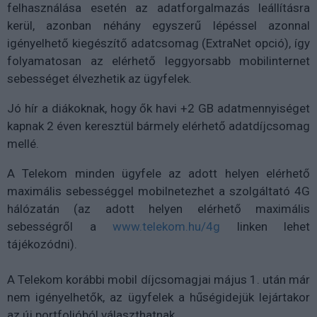
felhasználása esetén az adatforgalmazás leállításra
kerül, azonban néhány egyszerű lépéssel azonnal
igényelhető kiegészítő adatcsomag (ExtraNet opció), így
folyamatosan az elérhető leggyorsabb mobilinternet
sebességet élvezhetik az ügyfelek.
Jó hír a diákoknak, hogy ők havi +2 GB adatmennyiséget
kapnak 2 éven keresztül bármely elérhető adatdíjcsomag
mellé.
A Telekom minden ügyfele az adott helyen elérhető
maximális sebességgel mobilnetezhet a szolgáltató 4G
hálózatán (az adott helyen elérhető maximális
sebességről a
www.telekom.hu/4g
linken lehet
tájékozódni).
A Telekom korábbi mobil díjcsomagjai május 1. után már
nem igényelhetők, az ügyfelek a hűségidejük lejártakor
az új portfolióból választhatnak.