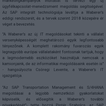
marketingkampányok indítását is tervezi egy új
ügyfélkapcsolat-menedzsment megoldás segítségével.
Az SAP integrált technológiája leváltja a Waberer's
eddigi rendszerét, és a tervek szerint 2018 közepére ér
véget a bevezetés.
"A Waberer's az új IT megoldásokat tekinti a vállalat
versenyképességét meghatározó egyik legfontosabb
tényezőnek. A komplett rakomány fuvarozás egyik
legnagyobb európai vállalataként fontosnak tartjuk, hogy
a legmodernebb eszközöket használjuk nemcsak a
kamionjaink, de az informatikai megoldásaink esetén is"
- hangsúlyozta Csöregi Levente, a Waberer's IT
igazgatója.
"Az SAP Transportation Management és S/4HANA
megoldásai a legjobb nemzetközi gyakorlatokat
képviselik, és elősegítik a Waberer's további
növekedését"- tette hozzá Pintér Szabolcs, az SAP