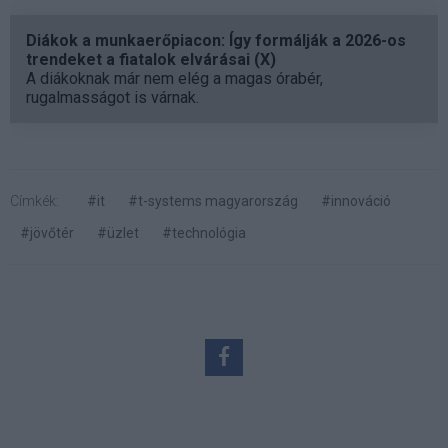
Diákok a munkaerőpiacon: Így formálják a 2026-os
trendeket a fiatalok elvárásai (X)
A diákoknak már nem elég a magas órabér,
rugalmasságot is várnak.
Címkék:
#it
#t-systems magyarország
#innováció
#jövőtér
#üzlet
#technológia