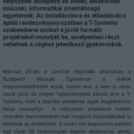
helyszínek budapesti és vidéki, elsősorban
műszaki, informatikai orientáltságú
egyetemek. Az installációkra és előadásokra
épülő rendezvénysorozatban a T-Systems
szakemberei azokat a jövőt formáló
projekteket mutatják be, amelyekben részt
vehetnek a céghez jelentkező gyakornokok.
Március 23-án, a JövőTér legutóbbi állomásán, a
Budapesti Műszaki Egyetemen a diákok
megismerkedhettek azzal, milyen lesz a nem is olyan
távoli jövő, és milyen fejlesztésekkel készül erre a T-
Systems, mint a digitális átalakulás egyik meghatározó
hazai szereplője. A helyszínen előadások mellett
interaktív bemutatótéren már meglévő megoldásokat is
láthattak az érdeklődők. A smart city leapmotion például
egy olyan 3D technológián alapuló alkalmazás, amely