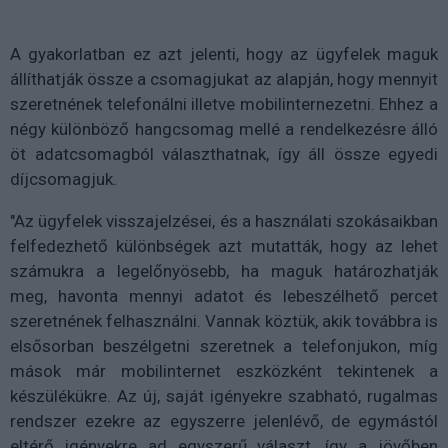
A gyakorlatban ez azt jelenti, hogy az ügyfelek maguk
állíthatják össze a csomagjukat az alapján, hogy mennyit
szeretnének telefonálni illetve mobilinternezetni. Ehhez a
négy különböző hangcsomag mellé a rendelkezésre álló
öt adatcsomagból választhatnak, így áll össze egyedi
díjcsomagjuk.
"Az ügyfelek visszajelzései, és a használati szokásaikban
felfedezhető különbségek azt mutatták, hogy az lehet
számukra a legelőnyösebb, ha maguk határozhatják
meg, havonta mennyi adatot és lebeszélhető percet
szeretnének felhasználni. Vannak köztük, akik továbbra is
elsősorban beszélgetni szeretnek a telefonjukon, míg
mások már mobilinternet eszközként tekintenek a
készülékükre. Az új, saját igényekre szabható, rugalmas
rendszer ezekre az egyszerre jelenlévő, de egymástól
eltérő igényekre ad egyszerű választ, így a jövőben