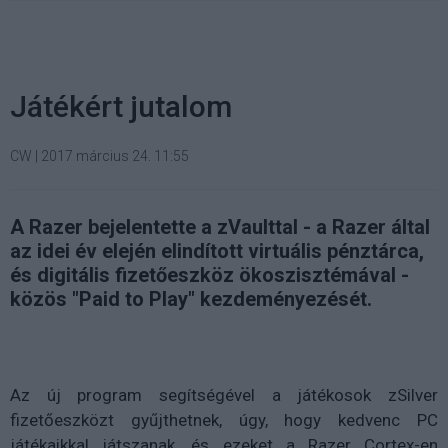
Játékért jutalom
CW
|
2017 március 24. 11:55
A Razer bejelentette a zVaulttal - a Razer által
az idei év elején elindított virtuális pénztárca,
és digitális fizetőeszköz ökoszisztémával -
közös "Paid to Play" kezdeményezését.
Az új program segítségével a játékosok zSilver
fizetőeszközt gyűjthetnek, úgy, hogy kedvenc PC
játékaikkal játszanak, és ezeket a Razer Cortex-en