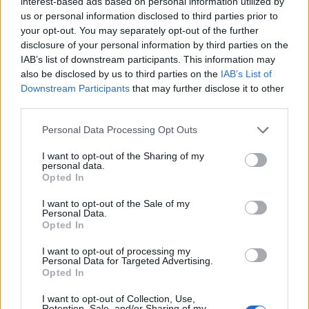
interest-based ads based on personal information utilized by
us or personal information disclosed to third parties prior to
"A hétköznapi játékosok játékért történő megfizetése
your opt-out. You may separately opt-out of the further
egy olyan koncepció, amit még soha nem csinált senki." -
disclosure of your personal information by third parties on the
nyilatkozta Min-Liang Tan, a Razer vezérigazgatója és
IAB’s list of downstream participants. This information may
társalapítója. "A játékosok egyszerűen kihasználhatják a
also be disclosed by us to third parties on the
IAB’s List of
Downstream Participants
that may further disclose it to other
jutalomrendszer előnyeit, azáltal, hogy azt csinálják, amit
third parties.
eddig is csináltak."
Please note that this website/app uses one or more Google
Personal Data Processing Opt Outs
services and may gather and store information including but
Az ellenőrzött Razer ID-vel rendelkező játékosok, akik
not limited to your visit or usage behaviour. You may click to
I want to opt-out of the Sharing of my
játékaikat a Razer Cortex-en keresztül indítják el
personal data.
grant or deny consent to Google and its third-party tags to
jogosultak a zSilver jutalmakra. A zSilver birtokosok
Opted In
use your data for below specified purposes in below Google
olyan exkluzív termékekre tarthatnak igényt, mint a Razer
consent section.
I want to opt-out of the Sale of my
Mamba Chroma gamer egér, a Razer Blackwidow
Personal Data.
Opted In
Chroma, de más ajánlatok mellett, különböző
termékkedvezményekhez is juthatnak.
I want to opt-out of processing my
Personal Data for Targeted Advertising.
Opted In
A közelmúlt egyik legnépszerűbb terméke a Razer limitált
kiadású, Razer Chroma™ világítási technológiával
I want to opt-out of Collection, Use,
Retention, Sale, and/or Sharing of my