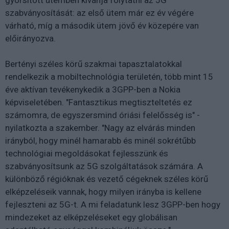
gyorsított ütemben kívánja folytatni az 5G
szabványosítását: az első ütem már ez év végére
várható, míg a második ütem jövő év közepére van
előirányozva.
Bertényi széles körű szakmai tapasztalatokkal
rendelkezik a mobiltechnológia területén, több mint 15
éve aktívan tevékenykedik a 3GPP-ben a Nokia
képviseletében. "Fantasztikus megtiszteltetés ez
számomra, de egyszersmind óriási felelősség is" -
nyilatkozta a szakember. "Nagy az elvárás minden
irányból, hogy minél hamarabb és minél sokrétűbb
technológiai megoldásokat fejlesszünk és
szabványosítsunk az 5G szolgáltatások számára. A
különböző régióknak és vezető cégeknek széles körű
elképzeléseik vannak, hogy milyen irányba is kellene
fejleszteni az 5G-t. A mi feladatunk lesz 3GPP-ben hogy
mindezeket az elképzeléseket egy globálisan