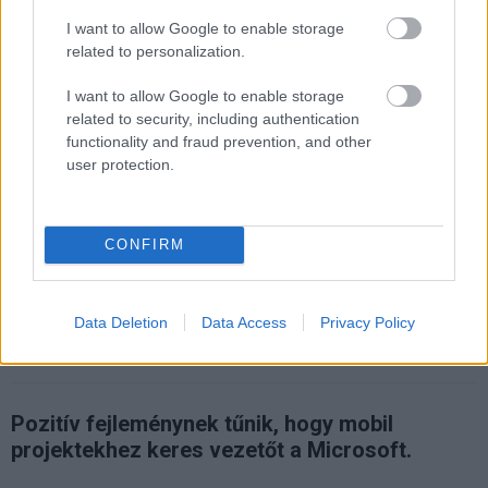
I want to allow Google to enable storage
related to personalization.
Címkék:
#it
#játék
#pénzjutalom
#razer
#zvault
I want to allow Google to enable storage
#technológia
related to security, including authentication
functionality and fraud prevention, and other
user protection.
Feltámad halottaiból a Windows
CONFIRM
Phone?
Data Deletion
Data Access
Privacy Policy
Computerworld
|
2017 március 23. 18:45
Pozitív fejleménynek tűnik, hogy mobil
projektekhez keres vezetőt a Microsoft.