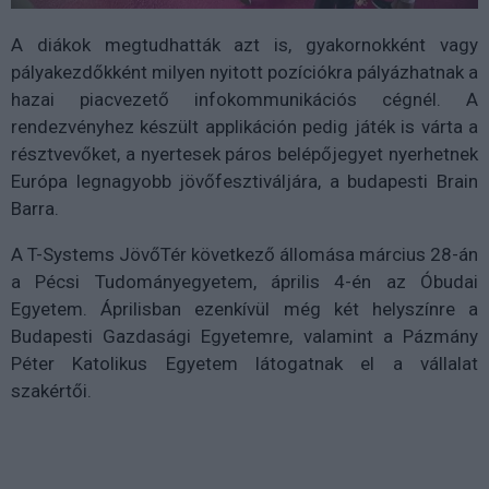
A diákok megtudhatták azt is, gyakornokként vagy
pályakezdőkként milyen nyitott pozíciókra pályázhatnak a
hazai piacvezető infokommunikációs cégnél. A
rendezvényhez készült applikáción pedig játék is várta a
résztvevőket, a nyertesek páros belépőjegyet nyerhetnek
Európa legnagyobb jövőfesztiváljára, a budapesti Brain
Barra.
A T-Systems JövőTér következő állomása március 28-án
a Pécsi Tudományegyetem, április 4-én az Óbudai
Egyetem. Áprilisban ezenkívül még két helyszínre a
Budapesti Gazdasági Egyetemre, valamint a Pázmány
Péter Katolikus Egyetem látogatnak el a vállalat
szakértői.