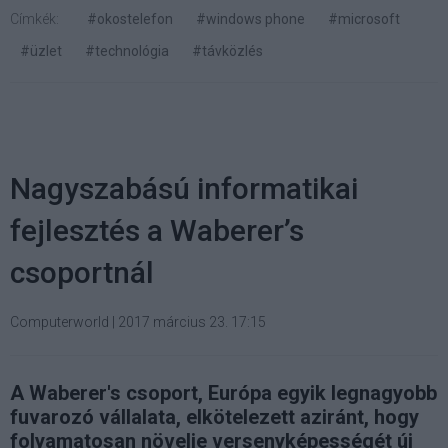
Címkék:
#okostelefon
#windows phone
#microsoft
#üzlet
#technológia
#távközlés
Nagyszabású informatikai
fejlesztés a Waberer’s
csoportnál
Computerworld
|
2017 március 23. 17:15
A Waberer's csoport, Európa egyik legnagyobb
fuvarozó vállalata, elkötelezett aziránt, hogy
folyamatosan növelje versenyképességét új