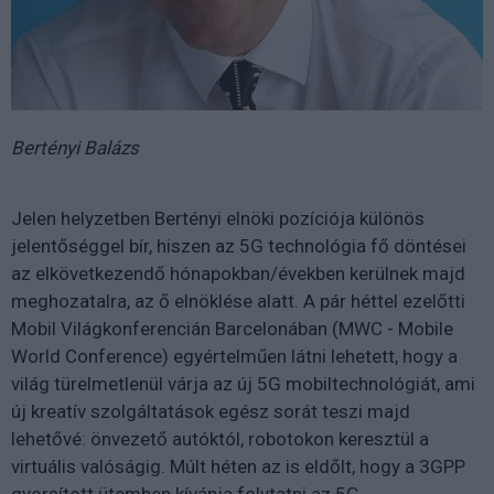
Bertényi Balázs
Jelen helyzetben Bertényi elnöki pozíciója különös
jelentőséggel bír, hiszen az 5G technológia fő döntései
az elkövetkezendő hónapokban/években kerülnek majd
meghozatalra, az ő elnöklése alatt. A pár héttel ezelőtti
Mobil Világkonferencián Barcelonában (MWC - Mobile
World Conference) egyértelműen látni lehetett, hogy a
világ türelmetlenül várja az új 5G mobiltechnológiát, ami
új kreatív szolgáltatások egész sorát teszi majd
lehetővé: önvezető autóktól, robotokon keresztül a
virtuális valóságig. Múlt héten az is eldőlt, hogy a 3GPP