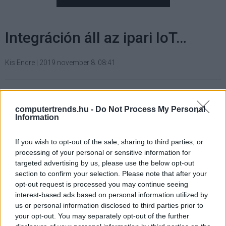
Integráción áll az ipari IoT…
Kis Endre
|
2019 november 8. 08:41
...mondta Stefan Sigg, a Software AG
kutatásért és fejlesztésért felelő
computertrends.hu -
Do Not Process My Personal
Information
termékigazgatója, akit a webMethods.io és a
Cumulocity IoT platformok friss képességeiről
If you wish to opt-out of the sale, sharing to third parties, or
kérdeztünk.
processing of your personal or sensitive information for
targeted advertising by us, please use the below opt-out
section to confirm your selection. Please note that after your
opt-out request is processed you may continue seeing
A bejelentések hullámát a Software AG júliusban a Cloud
interest-based ads based on personal information utilized by
us or personal information disclosed to third parties prior to
Migration Accelerator premierjével indította, amely a
your opt-out. You may separately opt-out of the further
webMethods és a Cumulocity IoT platformok mellett az