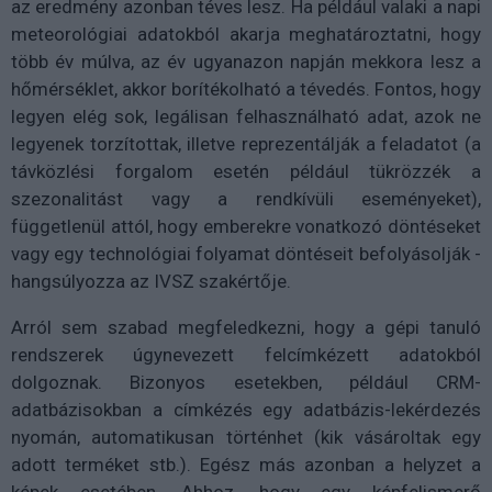
az eredmény azonban téves lesz. Ha például valaki a napi
meteorológiai adatokból akarja meghatároztatni, hogy
több év múlva, az év ugyanazon napján mekkora lesz a
hőmérséklet, akkor borítékolható a tévedés. Fontos, hogy
legyen elég sok, legálisan felhasználható adat, azok ne
legyenek torzítottak, illetve reprezentálják a feladatot (a
távközlési forgalom esetén például tükrözzék a
szezonalitást vagy a rendkívüli eseményeket),
függetlenül attól, hogy emberekre vonatkozó döntéseket
vagy egy technológiai folyamat döntéseit befolyásolják -
hangsúlyozza az IVSZ szakértője.
Arról sem szabad megfeledkezni, hogy a gépi tanuló
rendszerek úgynevezett felcímkézett adatokból
dolgoznak. Bizonyos esetekben, például CRM-
adatbázisokban a címkézés egy adatbázis-lekérdezés
nyomán, automatikusan történhet (kik vásároltak egy
adott terméket stb.). Egész más azonban a helyzet a