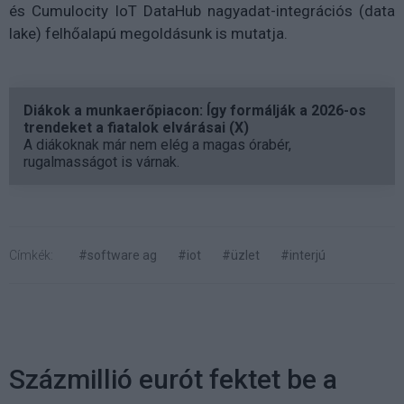
és Cumulocity IoT DataHub nagyadat-integrációs (data
lake) felhőalapú megoldásunk is mutatja.
Diákok a munkaerőpiacon: Így formálják a 2026-os
trendeket a fiatalok elvárásai (X)
A diákoknak már nem elég a magas órabér,
rugalmasságot is várnak.
Címkék:
#software ag
#iot
#üzlet
#interjú
Százmillió eurót fektet be a