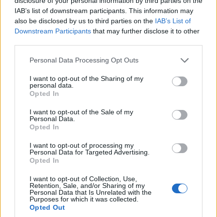
disclosure of your personal information by third parties on the
ARIS Cloud felhőalapú folyamatanalitikai megoldást is
IAB’s list of downstream participants. This information may
érintő újításokat követően októberben a weben
also be disclosed by us to third parties on the
IAB’s List of
megtartott termékbemutatóban tetőzött. Közben a
Downstream Participants
that may further disclose it to other
third parties.
Gartner a terület jövőbe látó szereplőjeként emelte ki a
Software AG-t az ipari IoT-platformok szállítóit értékelő
Please note that this website/app uses one or more Google
Personal Data Processing Opt Outs
beszédes, de eléggé rendhagyó összegzéssel zárt
services and may gather and store information including but
not limited to your visit or usage behaviour. You may click to
I want to opt-out of the Sharing of my
mágikus négyzetében.
personal data.
grant or deny consent to Google and its third-party tags to
Opted In
use your data for below specified purposes in below Google
consent section.
I want to opt-out of the Sale of my
Personal Data.
Computerworld: Önkiszolgáló integrációról beszélt
Opted In
októberi termékbemutatójukon tartott előadásában.
I want to opt-out of processing my
A Microsofttal közösen bejelentett Cloud Migration
Personal Data for Targeted Advertising.
Opted In
Accelerator, amely a Software AG május óta elérhető
webMethods.io platformjára épül, az üzleti
I want to opt-out of Collection, Use,
felhasználók önkiszolgálását vagy az informatikai
Retention, Sale, and/or Sharing of my
Personal Data that Is Unrelated with the
osztály integrációs munkáját támogatja?
Purposes for which it was collected.
Opted Out