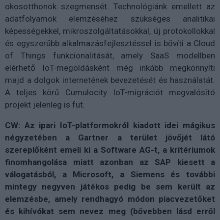
okosotthonok szegmensét. Technológiánk emellett az
adatfolyamok elemzéséhez szükséges analitikai
képességekkel, mikroszolgáltatásokkal, új protokollokkal
és egyszerűbb alkalmazásfejlesztéssel is bővíti a Cloud
of Things funkcionalitását, amely SaaS modellben
elérhető IoT-megoldásként még inkább megkönnyíti
majd a dolgok internetének bevezetését és használatát.
A teljes körű Cumulocity IoT-migrációt megvalósító
projekt jelenleg is fut.
CW: Az ipari IoT-platformokról kiadott idei mágikus
négyzetében a Gartner a terület jövőjét látó
szereplőként emeli ki a Software AG-t, a kritériumok
finomhangolása miatt azonban az SAP kiesett a
válogatásból, a Microsoft, a Siemens és további
mintegy negyven játékos pedig be sem került az
elemzésbe, amely rendhagyó módon piacvezetőket
és kihívókat sem nevez meg (bővebben lásd erről