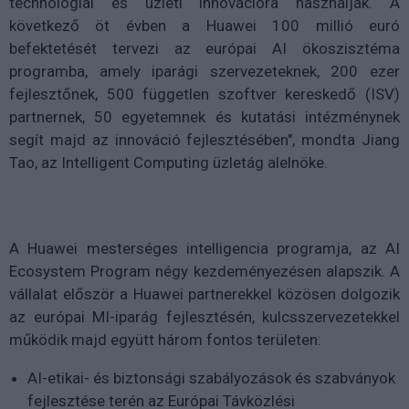
technológiai és üzleti innovációra használják. A
következő öt évben a Huawei 100 millió euró
befektetését tervezi az európai AI ökoszisztéma
programba, amely iparági szervezeteknek, 200 ezer
fejlesztőnek, 500 független szoftver kereskedő (ISV)
partnernek, 50 egyetemnek és kutatási intézménynek
segít majd az innováció fejlesztésében", mondta Jiang
Tao, az Intelligent Computing üzletág alelnöke.
A Huawei mesterséges intelligencia programja, az AI
Ecosystem Program négy kezdeményezésen alapszik. A
vállalat először a Huawei partnerekkel közösen dolgozik
az európai MI-iparág fejlesztésén, kulcsszervezetekkel
működik majd együtt három fontos területen:
AI-etikai- és biztonsági szabályozások és szabványok
fejlesztése terén az Európai Távközlési