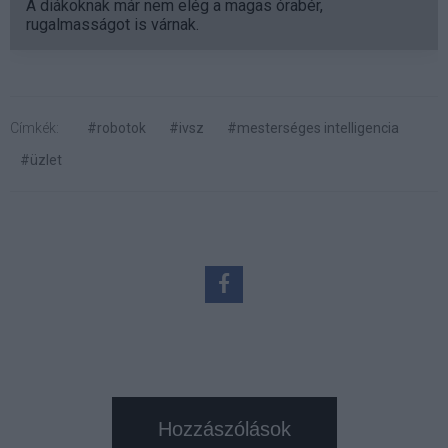
A diákoknak már nem elég a magas órabér,
rugalmasságot is várnak.
Címkék:
#robotok
#ivsz
#mesterséges intelligencia
#üzlet
Hozzászólások