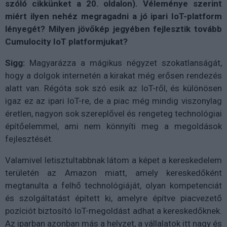
szóló cikkünket a 20. oldalon). Véleménye szerint
miért ilyen nehéz megragadni a jó ipari IoT-platform
lényegét? Milyen jövőkép jegyében fejlesztik tovább
Cumulocity IoT platformjukat?
Sigg:
Magyarázza a mágikus négyzet szokatlanságát,
hogy a dolgok internetén a kirakat még erősen rendezés
alatt van. Régóta sok szó esik az IoT-ről, és különösen
igaz ez az ipari IoT-re, de a piac még mindig viszonylag
éretlen, nagyon sok szereplővel és rengeteg technológiai
építőelemmel, ami nem könnyíti meg a megoldások
fejlesztését.
Valamivel letisztultabbnak látom a képet a kereskedelem
területén az Amazon miatt, amely kereskedőként
megtanulta a felhő technológiáját, olyan kompetenciát
és szolgáltatást épített ki, amelyre építve piacvezető
pozíciót biztosító IoT-megoldást adhat a kereskedőknek.
Az iparban azonban más a helyzet, a vállalatok itt nagy és