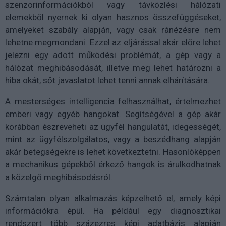
szenzorinformációkból vagy távközlési hálózati
elemekből nyernek ki olyan hasznos összefüggéseket,
amelyeket szabály alapján, vagy csak ránézésre nem
lehetne megmondani. Ezzel az eljárással akár előre lehet
jelezni egy adott működési problémát, a gép vagy a
hálózat meghibásodását, illetve meg lehet határozni a
hiba okát, sőt javaslatot lehet tenni annak elhárítására.
A mesterséges intelligencia felhasználhat, értelmezhet
emberi vagy egyéb hangokat. Segítségével a gép akár
korábban észreveheti az ügyfél hangulatát, idegességét,
mint az ügyfélszolgálatos, vagy a beszédhang alapján
akár betegségekre is lehet következtetni. Hasonlóképpen
a mechanikus gépekből érkező hangok is árulkodhatnak
a közelgő meghibásodásról.
Számtalan olyan alkalmazás képzelhető el, amely képi
információkra épül. Ha például egy diagnosztikai
rendszert több százezres képi adatbázis alapján