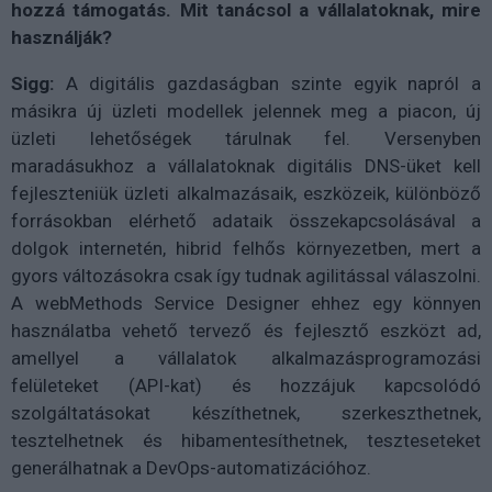
hozzá támogatás. Mit tanácsol a vállalatoknak, mire
használják?
Sigg:
A digitális gazdaságban szinte egyik napról a
másikra új üzleti modellek jelennek meg a piacon, új
üzleti lehetőségek tárulnak fel. Versenyben
maradásukhoz a vállalatoknak digitális DNS-üket kell
fejleszteniük üzleti alkalmazásaik, eszközeik, különböző
forrásokban elérhető adataik összekapcsolásával a
dolgok internetén, hibrid felhős környezetben, mert a
gyors változásokra csak így tudnak agilitással válaszolni.
A webMethods Service Designer ehhez egy könnyen
használatba vehető tervező és fejlesztő eszközt ad,
amellyel a vállalatok alkalmazásprogramozási
felületeket (API-kat) és hozzájuk kapcsolódó
szolgáltatásokat készíthetnek, szerkeszthetnek,
tesztelhetnek és hibamentesíthetnek, teszteseteket
generálhatnak a DevOps-automatizációhoz.