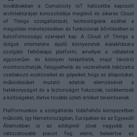
továbbiakban a Cumulocity IoT hálózatba kapcsolt
architektúráján konszolidálja meglévő és sikeres Cloud
of Things szolgáltatását, technológiánk ezáltal a
megoldás méretezésében és funkcióinak bővítésében is
kulcsfontosságú szerepet kap. A Cloud of Things a
dolgok internetére épülő környezetek kialakítására
szolgáló felhőalapú platform, amellyel a vállalatok
egyszerűen és könnyen telepíthetik, majd távolról
monitorozhatják, felügyelhetik és vezérelhetik hálózatra
csatlakozó eszközeiket és gépeiket, hogy az állapotukat,
működésüket mutató adatok elemzésével a
hatékonyságot és a biztonságot fokozzák, csökkentsék
a költségeket, illetve további üzleti értéket teremtsenek.
Platformunkon a szolgáltatás többfelhős környezetben
működik, így Németországban, Európában és az Egyesült
Államokban is az eddiginél jóval nagyobb és
változatosabb piacot fog elérni, beleértve az