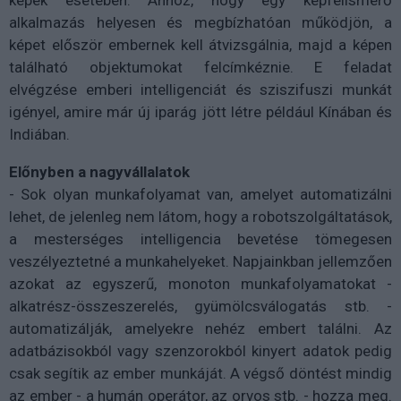
képek esetében. Ahhoz, hogy egy képfelismerő
alkalmazás helyesen és megbízhatóan működjön, a
képet először embernek kell átvizsgálnia, majd a képen
található objektumokat felcímkéznie. E feladat
elvégzése emberi intelligenciát és sziszifuszi munkát
igényel, amire már új iparág jött létre például Kínában és
Indiában.
Előnyben a nagyvállalatok
- Sok olyan munkafolyamat van, amelyet automatizálni
lehet, de jelenleg nem látom, hogy a robotszolgáltatások,
a mesterséges intelligencia bevetése tömegesen
veszélyeztetné a munkahelyeket. Napjainkban jellemzően
azokat az egyszerű, monoton munkafolyamatokat -
alkatrész-összeszerelés, gyümölcsválogatás stb. -
automatizálják, amelyekre nehéz embert találni. Az
adatbázisokból vagy szenzorokból kinyert adatok pedig
csak segítik az ember munkáját. A végső döntést mindig
az ember - a humán operátor, az orvos stb. - hozza meg.