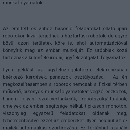
munkafolyamatok.
Az említett és ahhoz hasonló feladatokat ellátó ipari
robotokon kívül terjednek a háztartási robotok, de egyre
bővül azon területek köre is, ahol automatizációval
könnyítik meg az ember munkáját. Ez utóbbiak közé
tartoznak a különféle irodai, ügyfélszolgálati folyamatok.
Ilyen például az ügyfélszolgálatokra elektronikusan
beérkező kérdések, panaszok osztályozása. - Az én
megközelítésemben a robotok nemcsak a fizikai térben
működő, bizonyos munkafolyamatokat végző eszközök,
hanem olyan szoftverfunkciók, robotszolgáltatások,
amelyek az ember segítsége nélkül, tipikusan monoton,
viszonylag egyszerű feladatokat oldanak meg,
tehermentesítve ezzel az embereket. Ilyen például az e-
mailek automatikus szortírozása. Ez történhet szabály