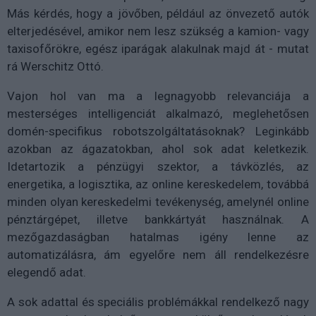
Más kérdés, hogy a jövőben, például az önvezető autók
elterjedésével, amikor nem lesz szükség a kamion- vagy
taxisofőrökre, egész iparágak alakulnak majd át - mutat
rá Werschitz Ottó.
Vajon hol van ma a legnagyobb relevanciája a
mesterséges intelligenciát alkalmazó, meglehetősen
domén-specifikus robotszolgáltatásoknak? Leginkább
azokban az ágazatokban, ahol sok adat keletkezik.
Idetartozik a pénzügyi szektor, a távközlés, az
energetika, a logisztika, az online kereskedelem, továbbá
minden olyan kereskedelmi tevékenység, amelynél online
pénztárgépet, illetve bankkártyát használnak. A
mezőgazdaságban hatalmas igény lenne az
automatizálásra, ám egyelőre nem áll rendelkezésre
elegendő adat.
A sok adattal és speciális problémákkal rendelkező nagy