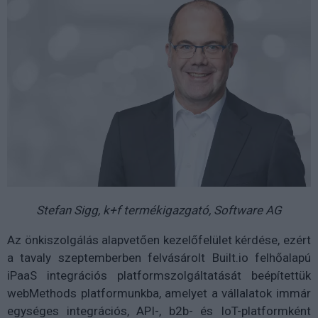
Stefan Sigg, k+f termékigazgató, Software AG
Az önkiszolgálás alapvetően kezelőfelület kérdése, ezért
a tavaly szeptemberben felvásárolt Built.io felhőalapú
iPaaS integrációs platformszolgáltatását beépítettük
webMethods platformunkba, amelyet a vállalatok immár
egységes integrációs, API-, b2b- és IoT-platformként