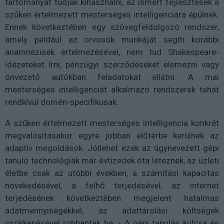
tartományát tudják kihasználni, az ismert fejlesztések a
szűken értelmezett mesterséges intelligenciára épülnek.
Ennek következtében egy szövegfeldolgozó rendszer,
amely például az orvosok munkáját segíti korábbi
anamnézisek értelmezésével, nem tud Shakespeare-
idézeteket írni, pénzügyi szerződéseket elemezni vagy
önvezető autókban feladatokat ellátni. A mai
mesterséges intelligenciát alkalmazó rendszerek tehát
rendkívül domén-specifikusak.
A szűken értelmezett mesterséges intelligencia konkrét
megvalósításakor egyre jobban előtérbe kerülnek az
adaptív megoldások. Jóllehet ezek az úgynevezett gépi
tanuló technológiák már évtizedek óta léteznek, az üzleti
életbe csak az utóbbi években, a számítási kapacitás
növekedésével, a felhő terjedésével, az internet
terjedésének következtében megjelent hatalmas
adatmennyiségekkel, az adattárolási költségek
csökkenésével robbantak be. - A gépi tanulás kulcsa és