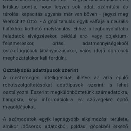
kritikus pontja, hogy legyen sok adat, számítási és
tárolási kapacitás ugyanis már van bőven - jegyzi meg
Werschitz Ottó. - A gépi tanulás egyik válfaja a neurális
hálókhoz köthető mélytanulás. Ehhez a legbonyolultabb
feladatok elvégzésekor, például arc- vagy objektum-
felismeréskor, óriási adatmennyiségekből
összefüggések kibányászásakor, valós idejű döntések
meghozatalakor kell fordulni.
Osztályozás adattípusok szerint
A mesterséges intelligenciát, illetve az arra épülő
robotszolgáltatásokat adattípusok szerint is lehet
osztályozni. Eszerint megkülönböztetünk számadatokra,
hangokra, képi információkra és szövegekre építő
megoldásokat.
A számadatok egyik legnagyobb alkalmazási területe,
amikor idősoros adatokból, például gépekből érkező