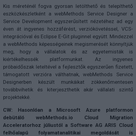
Kis méreténél fogva gyorsan letölthető és telepíthető
eszközkészletként a webMethods Service Designer a
Service Development egyszerűsített nézetéhez ad egy
éven át ingyenes hozzáférést, verziókövetéssel, VCS-
integrációval és Eclipse E-Git pluginnel együtt. Mindezzel
a webMethods képességeinek megismerését könnyítjük
meg, hogy a vállalatok és az egyetemisták is
kiértékelhessék platformunkat. Az ingyenes
próbaidőszak leteltével a fejlesztők egyszerűen fizetett,
támogatott verzióra válthatnak, webMethods Service
Designerben készült munkáikat zökkenőmentesen
továbbvihetik és kiterjeszthetik akár vállalati szintű
projektekké.
CW: Hasonlóan a Microsoft Azure platformon
debütáló webMethods.io Cloud Migration
Acceleratorhoz júliustól a Software AG ARIS Cloud
felhőalapú folyamatanalitikai megoldását is