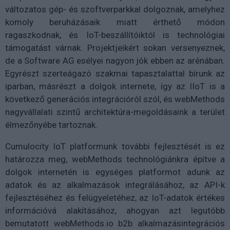
változatos gép- és szoftverparkkal dolgoznak, amelyhez
komoly beruházásaik miatt érthető módon
ragaszkodnak, és IoT-beszállítóiktól is technológiai
támogatást várnak. Projektjeikért sokan versenyeznek,
de a Software AG esélyei nagyon jók ebben az arénában.
Egyrészt szerteágazó szakmai tapasztalattal bírunk az
iparban, másrészt a dolgok internete, így az IIoT is a
következő generációs integrációról szól, és webMethods
nagyvállalati szintű architektúra-megoldásaink a terület
élmezőnyébe tartoznak.
Cumulocity IoT platformunk további fejlesztését is ez
határozza meg, webMethods technológiánkra építve a
dolgok internetén is egységes platformot adunk az
adatok és az alkalmazások integrálásához, az API-k
fejlesztéséhez és felügyeletéhez, az IoT-adatok értékes
információvá alakításához, ahogyan azt legutóbb
bemutatott webMethods.io b2b alkalmazásintegrációs