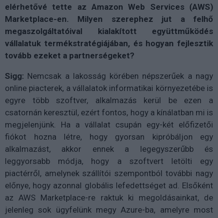
elérhetővé tette az Amazon Web Services (AWS)
Marketplace-en. Milyen szerephez jut a felhő
megaszolgáltatóival kialakított együttműködés
vállalatuk termékstratégiájában, és hogyan fejlesztik
tovább ezeket a partnerségeket?
Sigg:
Nemcsak a lakosság körében népszerűek a nagy
online piacterek, a vállalatok informatikai környezetébe is
egyre több szoftver, alkalmazás kerül be ezen a
csatornán keresztül, ezért fontos, hogy a kínálatban mi is
megjelenjünk. Ha a vállalat csupán egy-két előfizetői
fiókot hozna létre, hogy gyorsan kipróbáljon egy
alkalmazást, akkor ennek a legegyszerűbb és
leggyorsabb módja, hogy a szoftvert letölti egy
piactérről, amelynek szállítói szempontból további nagy
előnye, hogy azonnal globális lefedettséget ad. Elsőként
az AWS Marketplace-re raktuk ki megoldásainkat, de
jelenleg sok ügyfelünk megy Azure-ba, amelyre most