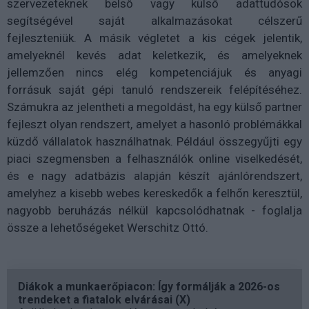
szervezeteknek belső vagy külső adattudósok
segítségével saját alkalmazásokat célszerű
fejleszteniük. A másik végletet a kis cégek jelentik,
amelyeknél kevés adat keletkezik, és amelyeknek
jellemzően nincs elég kompetenciájuk és anyagi
forrásuk saját gépi tanuló rendszereik felépítéséhez.
Számukra az jelentheti a megoldást, ha egy külső partner
fejleszt olyan rendszert, amelyet a hasonló problémákkal
küzdő vállalatok használhatnak. Például összegyűjti egy
piaci szegmensben a felhasználók online viselkedését,
és e nagy adatbázis alapján készít ajánlórendszert,
amelyhez a kisebb webes kereskedők a felhőn keresztül,
nagyobb beruházás nélkül kapcsolódhatnak - foglalja
össze a lehetőségeket Werschitz Ottó.
Diákok a munkaerőpiacon: Így formálják a 2026-os
trendeket a fiatalok elvárásai (X)