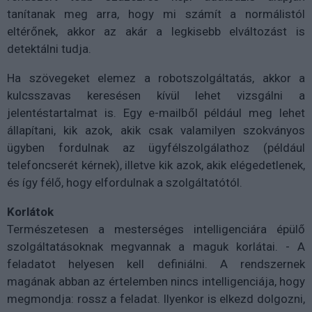
tanítanak meg arra, hogy mi számít a normálistól
eltérőnek, akkor az akár a legkisebb elváltozást is
detektálni tudja.
Ha szövegeket elemez a robotszolgáltatás, akkor a
kulcsszavas keresésen kívül lehet vizsgálni a
jelentéstartalmat is. Egy e-mailből például meg lehet
állapítani, kik azok, akik csak valamilyen szokványos
ügyben fordulnak az ügyfélszolgálathoz (például
telefoncserét kérnek), illetve kik azok, akik elégedetlenek,
és így félő, hogy elfordulnak a szolgáltatótól.
Korlátok
Természetesen a mesterséges intelligenciára épülő
szolgáltatásoknak megvannak a maguk korlátai. - A
feladatot helyesen kell definiálni. A rendszernek
magának abban az értelemben nincs intelligenciája, hogy
megmondja: rossz a feladat. Ilyenkor is elkezd dolgozni,