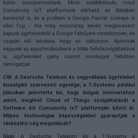
külön összpontosítunk. Mind webMethods, mind
Cumulocity IoT platformunk elérhető az Alibabán
keresztül is, és a jövőben a Google Piactér szerepe is
nőni fog - ma még viszonylag kevés megkeresést
kapunk ügyfeleinktől a Google felhőjére vonatkozóan, de
csupán idő kérdése, hogy ez változzon. Nyitottak
vagyunk az együttműködésre a többi felhőszolgáltatóval
is, ügyfeleinket igény szerint mindegyik felhőben
támogatjuk.
CW: A Deutsche Telekom és nagyvállalati ügyfeleket
kiszolgáló szervezeti egysége, a T-Systems például
júliusban jelentette be, hogy dolgok internetéhez
adott, meglévő Cloud of Things szolgáltatását a
Software AG Cumulocity IoT platformján bővíti ki.
Milyen technológiai képességekkel gyarapítják a
távközlési cég megoldását?
Sigg:
A Deutsche Telekom és a T-Systems a