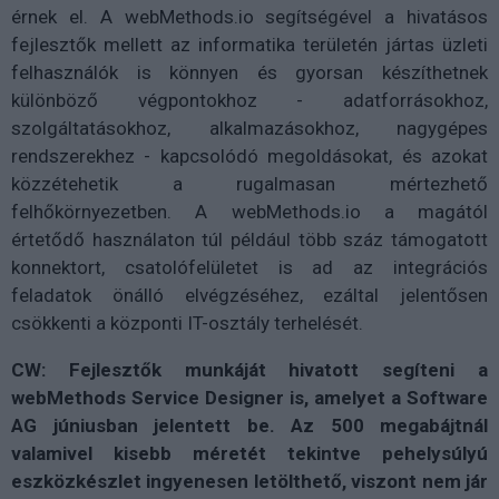
érnek el. A webMethods.io segítségével a hivatásos
fejlesztők mellett az informatika területén jártas üzleti
felhasználók is könnyen és gyorsan készíthetnek
különböző végpontokhoz - adatforrásokhoz,
szolgáltatásokhoz, alkalmazásokhoz, nagygépes
rendszerekhez - kapcsolódó megoldásokat, és azokat
közzétehetik a rugalmasan mértezhető
felhőkörnyezetben. A webMethods.io a magától
értetődő használaton túl például több száz támogatott
konnektort, csatolófelületet is ad az integrációs
feladatok önálló elvégzéséhez, ezáltal jelentősen
csökkenti a központi IT-osztály terhelését.
CW: Fejlesztők munkáját hivatott segíteni a
webMethods Service Designer is, amelyet a Software
AG júniusban jelentett be. Az 500 megabájtnál
valamivel kisebb méretét tekintve pehelysúlyú
eszközkészlet ingyenesen letölthető, viszont nem jár