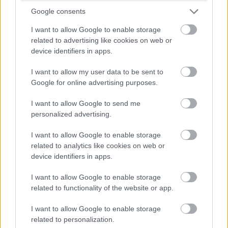
Stefan Sigg:
A felhőmigráció gyakran összetett
Google consents
folyamat, amely komoly kihívásokkal szembesíti az IT-
csapatokat, mivel a házon belül bevezetett technológiát
I want to allow Google to enable storage
kénytelenek úgy felhőbe vinni vagy felhőalapú
related to advertising like cookies on web or
device identifiers in apps.
megoldásokkal kiváltani, hogy közben az üzlet zavartalan
működéséről is gondoskodniuk kell. Az integrációs
I want to allow my user data to be sent to
feladatok ilyenkor megsokszorozódnak, mivel a meglévő
Google for online advertising purposes.
alkalmazásokat a vállalati informatikusoknak új
felhőszolgáltatásokkal kell összekapcsolniuk, és az új
I want to allow Google to send me
personalized advertising.
felhőszolgáltatásokkal további felhőszolgáltatásokhoz
kapcsolódniuk. Korántsem egyszerű ez az átmenet a
I want to allow Google to enable storage
hibrid környezetben, az üzlet számára ugyanakkor
related to analytics like cookies on web or
döntően fontos, hogy a lehető leggördülékenyebb
device identifiers in apps.
legyen. A webMethods.io integrációs platformunkra
I want to allow Google to enable storage
épülő Cloud Migration Accelerator segítségével a
related to functionality of the website or app.
vállalatok az eddiginél egyszerűbben és könnyebben
kapcsolhatják össze alkalmazásaikat,
I want to allow Google to enable storage
felhőszolgáltatásaikat és adataikat, gyorsabban és
related to personalization.