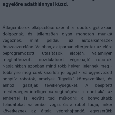
egyelőre adathiánnyal küzd.
Átlagemberek elképzelése szerint a robotok gyárakban
dolgoznak, és jellemzően olyan monoton munkát
végeznek, mint például az autóalkatrészek
összeszerelése. Valóban, az iparban elterjedtek az előre
beprogramozott utasítások alapján, valamilyen
meghatározott mozdulatsort végrehajtó robotok.
Napjainkban azonban mind több helyen jelennek meg -
többnyire még csak kísérleti jelleggel - az úgynevezett
adaptív robotok, amelyek "figyelik" környezetüket, és
ahhoz igazítják tevékenységüket. A beépített
mesterséges intelligencia segítségével a robot akár az
emberrel is együtt tud működni: a bonyolultabb
feladatokat az ember végzi, és a robot tudja, mikor
következnek az általa végrehajtandó, egyszerűbb