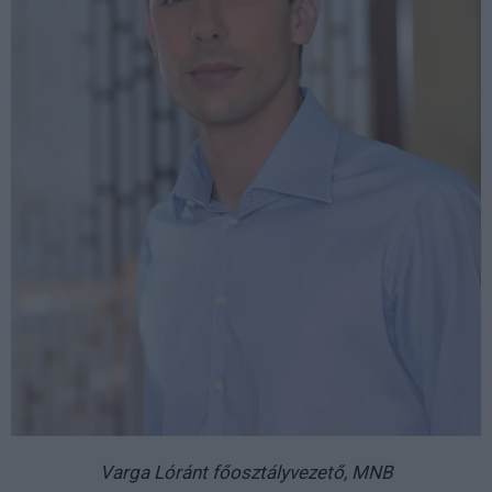
Varga Lóránt főosztályvezető, MNB