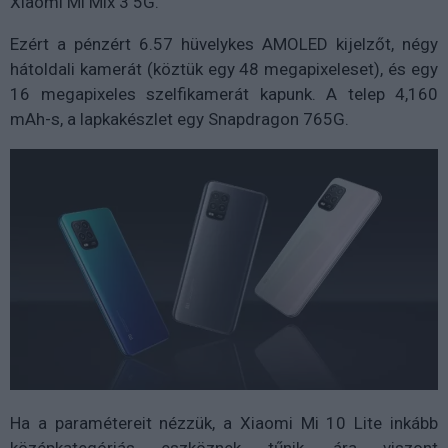
Xiaomi Mi Mix 3 5G.
Ezért a pénzért 6.57 hüvelykes AMOLED kijelzőt, négy
hátoldali kamerát (köztük egy 48 megapixeleset), és egy
16 megapixeles szelfikamerát kapunk. A telep 4,160
mAh-s, a lapkakészlet egy Snapdragon 765G.
Ha a paramétereit nézzük, a Xiaomi Mi 10 Lite inkább
középkategóriás eszköznek tűnik, ára viszont