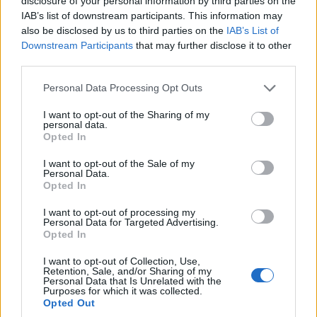
disclosure of your personal information by third parties on the
IAB’s list of downstream participants. This information may
Hozzászólások
also be disclosed by us to third parties on the
IAB’s List of
Downstream Participants
that may further disclose it to other
third parties.
Újabb amerikai csapás a
Please note that this website/app uses one or more Google
Personal Data Processing Opt Outs
services and may gather and store information including but
Huawei-re
not limited to your visit or usage behaviour. You may click to
I want to opt-out of the Sharing of my
personal data.
grant or deny consent to Google and its third-party tags to
Opted In
use your data for below specified purposes in below Google
Computerworld
|
2020 március 29. 10:00
consent section.
I want to opt-out of the Sale of my
Personal Data.
Opted In
Az Egyesült Államok a lapkabeszállítói
I want to opt-out of processing my
láncokat is el akarja vágni.
Personal Data for Targeted Advertising.
Opted In
I want to opt-out of Collection, Use,
Retention, Sale, and/or Sharing of my
Personal Data that Is Unrelated with the
Purposes for which it was collected.
Opted Out