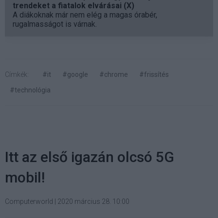
trendeket a fiatalok elvárásai (X)
A diákoknak már nem elég a magas órabér,
rugalmasságot is várnak.
Címkék:
#it
#google
#chrome
#frissítés
#technológia
Itt az első igazán olcsó 5G
mobil!
Computerworld
|
2020 március 28. 10:00