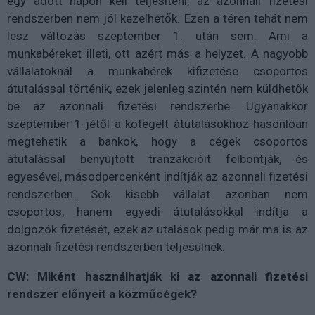
egy adott napon kell teljesíteni, az azonnali fizetési
rendszerben nem jól kezelhetők. Ezen a téren tehát nem
lesz változás szeptember 1. után sem. Ami a
munkabéreket illeti, ott azért más a helyzet. A nagyobb
vállalatoknál a munkabérek kifizetése csoportos
átutalással történik, ezek jelenleg szintén nem küldhetők
be az azonnali fizetési rendszerbe. Ugyanakkor
szeptember 1-jétől a kötegelt átutalásokhoz hasonlóan
megtehetik a bankok, hogy a cégek csoportos
átutalással benyújtott tranzakcióit felbontják, és
egyesével, másodpercenként indítják az azonnali fizetési
rendszerben. Sok kisebb vállalat azonban nem
csoportos, hanem egyedi átutalásokkal indítja a
dolgozók fizetését, ezek az utalások pedig már ma is az
azonnali fizetési rendszerben teljesülnek.
CW: Miként használhatják ki az azonnali fizetési
rendszer előnyeit a közműcégek?