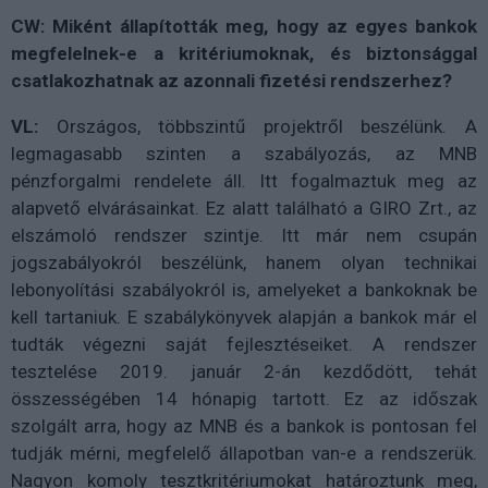
CW: Miként állapították meg, hogy az egyes bankok
megfelelnek-e a kritériumoknak, és biztonsággal
csatlakozhatnak az azonnali fizetési rendszerhez?
VL:
Országos, többszintű projektről beszélünk. A
legmagasabb szinten a szabályozás, az MNB
pénzforgalmi rendelete áll. Itt fogalmaztuk meg az
alapvető elvárásainkat. Ez alatt található a GIRO Zrt., az
elszámoló rendszer szintje. Itt már nem csupán
jogszabályokról beszélünk, hanem olyan technikai
lebonyolítási szabályokról is, amelyeket a bankoknak be
kell tartaniuk. E szabálykönyvek alapján a bankok már el
tudták végezni saját fejlesztéseiket. A rendszer
tesztelése 2019. január 2-án kezdődött, tehát
összességében 14 hónapig tartott. Ez az időszak
szolgált arra, hogy az MNB és a bankok is pontosan fel
tudják mérni, megfelelő állapotban van-e a rendszerük.
Nagyon komoly tesztkritériumokat határoztunk meg,