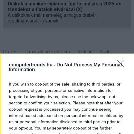
Diákok a munkaerőpiacon: Így formálják a 2026-os
trendeket a fiatalok elvárásai (X)
A diákoknak már nem elég a magas órabér,
rugalmasságot is várnak.
Címkék:
#magyar nemzeti bank
#interjú
#üzlet
#azonnali fizetés
computertrends.hu -
Do Not Process My Personal
Information
If you wish to opt-out of the sale, sharing to third parties, or
processing of your personal or sensitive information for
targeted advertising by us, please use the below opt-out
section to confirm your selection. Please note that after your
opt-out request is processed you may continue seeing
interest-based ads based on personal information utilized by
us or personal information disclosed to third parties prior to
your opt-out. You may separately opt-out of the further