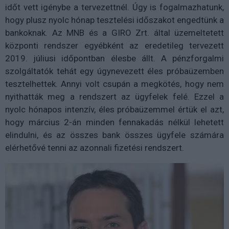
időt vett igénybe a tervezettnél. Úgy is fogalmazhatunk,
hogy plusz nyolc hónap tesztelési időszakot engedtünk a
bankoknak. Az MNB és a GIRO Zrt. által üzemeltetett
központi rendszer egyébként az eredetileg tervezett
2019. júliusi időpontban élesbe állt. A pénzforgalmi
szolgáltatók tehát egy úgynevezett éles próbaüzemben
tesztelhettek. Annyi volt csupán a megkötés, hogy nem
nyithatták meg a rendszert az ügyfelek felé. Ezzel a
nyolc hónapos intenzív, éles próbaüzemmel értük el azt,
hogy március 2-án minden fennakadás nélkül lehetett
elindulni, és az összes bank összes ügyfele számára
elérhetővé tenni az azonnali fizetési rendszert.