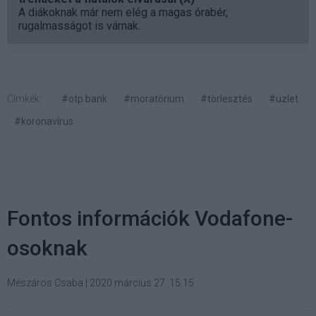
A diákoknak már nem elég a magas órabér,
rugalmasságot is várnak.
Címkék:
#otp bank
#moratórium
#törlesztés
#üzlet
#koronavírus
Fontos információk Vodafone-
osoknak
Mészáros Csaba
|
2020 március 27. 15:15