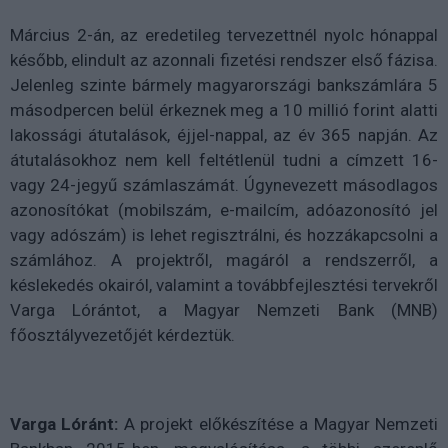
Március 2-án, az eredetileg tervezettnél nyolc hónappal
később, elindult az azonnali fizetési rendszer első fázisa.
Jelenleg szinte bármely magyarországi bankszámlára 5
másodpercen belül érkeznek meg a 10 millió forint alatti
lakossági átutalások, éjjel-nappal, az év 365 napján. Az
átutalásokhoz nem kell feltétlenül tudni a címzett 16-
vagy 24-jegyű számlaszámát. Úgynevezett másodlagos
azonosítókat (mobilszám, e-mailcím, adóazonosító jel
vagy adószám) is lehet regisztrálni, és hozzákapcsolni a
számlához. A projektről, magáról a rendszerről, a
késlekedés okairól, valamint a továbbfejlesztési tervekről
Varga Lórántot, a Magyar Nemzeti Bank (MNB)
főosztályvezetőjét kérdeztük.
Varga Lóránt:
A projekt előkészítése a Magyar Nemzeti