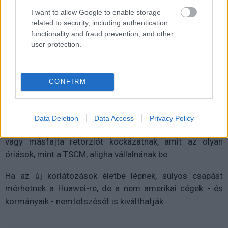
I want to allow Google to enable storage
related to security, including authentication
functionality and fraud prevention, and other
user protection.
CONFIRM
Természetesen a külföldi cégek nem kötelezhetők a
Data Deletion
Data Access
Privacy Policy
rendelkezés betartására, de ekkor maguk is embargót
vagy másfajta retorziót kockázatnak, amit az olyan
óriások, mint a TSCM, aligha vállalnának be.
Ha az új korlátozások életbe lépnek, súlyos csapást
mérhetnek a Huawei-re, de a nem amerikai cégek - és
kormányaik - nemtetszését is kiválthatják.