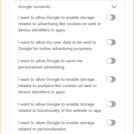
Folytatódik az Egyesült Államok kormánya és a Huawei
Google consents
közti háború. A legújabb hírek szerint az Egyesült
Államok arra akarja kényszeríteni a nem amerikai
I want to allow Google to enable storage
related to advertising like cookies on web or
lapkagyártókat, így például a TSCM-et, hogy amerikai
device identifiers in apps.
kormányzati engedélyért folyamodjanak, mielőtt a
Huawei-jel üzletelnének. Ez azt jelentené, hogy az
I want to allow my user data to be sent to
Egyesült Államok blokkolhatná a mobilok szempontjából
Google for online advertising purposes.
kulcsfontosságú alkatrészek szállítását.
I want to allow Google to send me
Az új rendelkezés nagymértékben kiterjesztené az
personalized advertising.
engedélyköteles cégek körét, ugyanis elképzelhető, hogy
I want to allow Google to enable storage
egy amerikai központú cég közvetlenül nem vesz ugyan
related to analytics like cookies on web or
részt a lapkagyártók és a Huawei kapcsolatában, de egy
device identifiers in apps.
lapkagyártó az ő gépeit használja, és a jövőben ennek a
gyártónak is az Egyesült Államok engedélyéért kellene
I want to allow Google to enable storage
related to functionality of the website or app.
folyamodnia.
I want to allow Google to enable storage
related to personalization.