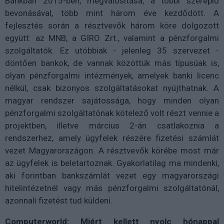
Bankban 2015-ben, megvalósítása, a többi szereplő
bevonásával, több mint három éve kezdődött. A
fejlesztés során a résztvevők három köre dolgozott
együtt: az MNB, a GIRO Zrt., valamint a pénzforgalmi
szolgáltatók. Ez utóbbiak - jelenleg 35 szervezet -
döntően bankok, de vannak közöttük más típusúak is,
olyan pénzforgalmi intézmények, amelyek banki licenc
nélkül, csak bizonyos szolgáltatásokat nyújthatnak. A
magyar rendszer sajátossága, hogy minden olyan
pénzforgalmi szolgáltatónak kötelező volt részt vennie a
projektben, illetve március 2-án csatlakoznia a
rendszerhez, amely ügyfelek részére fizetési számlát
vezet Magyarországon. A résztvevők körébe most már
az ügyfelek is beletartoznak. Gyakorlatilag ma mindenki,
aki forintban bankszámlát vezet egy magyarországi
hitelintézetnél vagy más pénzforgalmi szolgáltatónál,
azonnali fizetést tud küldeni.
Computerworld: Miért kellett nyolc hónappal