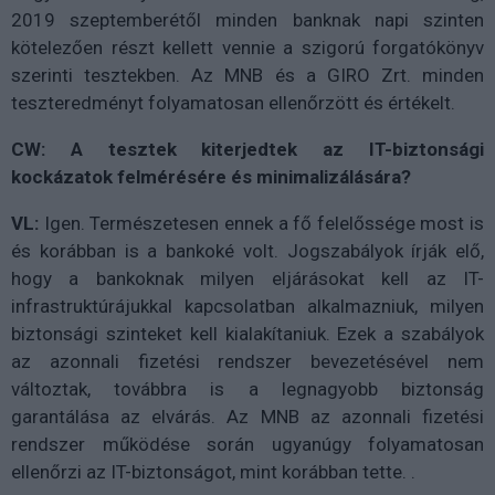
2019 szeptemberétől minden banknak napi szinten
kötelezően részt kellett vennie a szigorú forgatókönyv
szerinti tesztekben. Az MNB és a GIRO Zrt. minden
teszteredményt folyamatosan ellenőrzött és értékelt.
CW: A tesztek kiterjedtek az IT-biztonsági
kockázatok felmérésére és minimalizálására?
VL:
Igen. Természetesen ennek a fő felelőssége most is
és korábban is a bankoké volt. Jogszabályok írják elő,
hogy a bankoknak milyen eljárásokat kell az IT-
infrastruktúrájukkal kapcsolatban alkalmazniuk, milyen
biztonsági szinteket kell kialakítaniuk. Ezek a szabályok
az azonnali fizetési rendszer bevezetésével nem
változtak, továbbra is a legnagyobb biztonság
garantálása az elvárás. Az MNB az azonnali fizetési
rendszer működése során ugyanúgy folyamatosan
ellenőrzi az IT-biztonságot, mint korábban tette. .