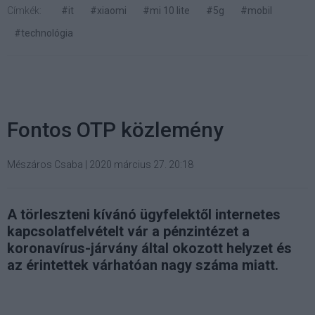
Címkék:
#it
#xiaomi
#mi 10 lite
#5g
#mobil
#technológia
Fontos OTP közlemény
Mészáros Csaba
|
2020 március 27. 20:18
A törleszteni kívánó ügyfelektől internetes
kapcsolatfelvételt vár a pénzintézet a
koronavírus-járvány által okozott helyzet és
az érintettek várhatóan nagy száma miatt.