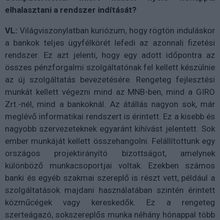
elhalasztani a rendszer indítását?
VL:
Világviszonylatban kuriózum, hogy rögtön induláskor
a bankok teljes ügyfélkörét lefedi az azonnali fizetési
rendszer. Ez azt jelenti, hogy egy adott időpontra az
összes pénzforgalmi szolgáltatónak fel kellett készülnie
az új szolgáltatás bevezetésére. Rengeteg fejlesztési
munkát kellett végezni mind az MNB-ben, mind a GIRO
Zrt.-nél, mind a bankoknál. Az átállás nagyon sok, már
meglévő informatikai rendszert is érintett. Ez a kisebb és
nagyobb szervezeteknek egyaránt kihívást jelentett. Sok
ember munkáját kellett összehangolni. Felállítottunk egy
országos projektirányító bizottságot, amelynek
különböző munkacsoportjai voltak. Ezekben számos
banki és egyéb szakmai szereplő is részt vett, például a
szolgáltatások majdani használatában szintén érintett
közműcégek vagy kereskedők. Ez a rengeteg
szerteágazó, sokszereplős munka néhány hónappal több