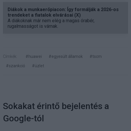
Diákok a munkaerőpiacon: Így formálják a 2026-os
trendeket a fiatalok elvárásai (X)
A diákoknak már nem elég a magas órabér,
rugalmasságot is várnak.
Címkék:
#huawei
#egyesült államok
#tscm
#szankció
#üzlet
Sokakat érintő bejelentés a
Google-tól