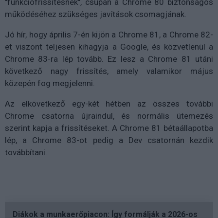
"funkciófrissítésnek", csupán a Chrome 80 biztonságos
működéséhez szükséges javítások csomagjának.
Jó hír, hogy április 7-én kijön a Chrome 81, a Chrome 82-
et viszont teljesen kihagyja a Google, és közvetlenül a
Chrome 83-ra lép tovább. Ez lesz a Chrome 81 utáni
következő nagy frissítés, amely valamikor május
közepén fog megjelenni.
Az elkövetkező egy-két hétben az összes további
Chrome csatorna újraindul, és normális ütemezés
szerint kapja a frissítéseket. A Chrome 81 bétaállapotba
lép, a Chrome 83-ot pedig a Dev csatornán kezdik
továbbítani.
Diákok a munkaerőpiacon: Így formálják a 2026-os