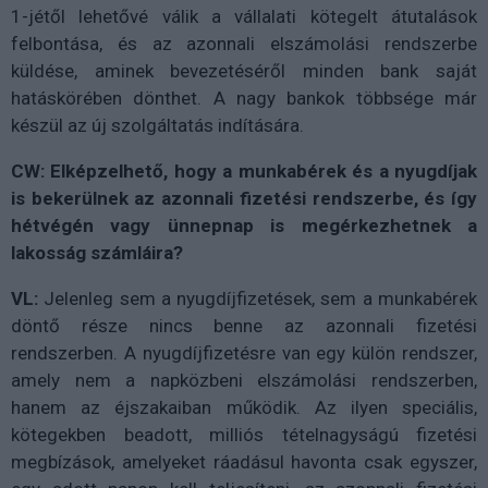
1-jétől lehetővé válik a vállalati kötegelt átutalások
felbontása, és az azonnali elszámolási rendszerbe
küldése, aminek bevezetéséről minden bank saját
hatáskörében dönthet. A nagy bankok többsége már
készül az új szolgáltatás indítására.
CW: Elképzelhető, hogy a munkabérek és a nyugdíjak
is bekerülnek az azonnali fizetési rendszerbe, és így
hétvégén vagy ünnepnap is megérkezhetnek a
lakosság számláira?
VL:
Jelenleg sem a nyugdíjfizetések, sem a munkabérek
döntő része nincs benne az azonnali fizetési
rendszerben. A nyugdíjfizetésre van egy külön rendszer,
amely nem a napközbeni elszámolási rendszerben,
hanem az éjszakaiban működik. Az ilyen speciális,
kötegekben beadott, milliós tételnagyságú fizetési
megbízások, amelyeket ráadásul havonta csak egyszer,