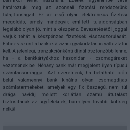
bármikor lehet használni. Ezeket figyelembe véve
határoztuk meg az azonnali fizetési rendszerünk
tulajdonságait. Ez az első olyan elektronikus fizetési
megoldás, amely mindegyik említett tulajdonságban
legalább olyan jó, mint a készpénz. Bevezetésétől joggal
várjuk tehát a készpénzes fizetések visszaszorulását.
Ehhez viszont a bankok árazási gyakorlatán is változtatni
kell. A jelenlegi, tranzakciónkénti díjnál ösztönzőbb lenne,
ha - a bankkártyákhoz hasonlóan - csomagárakat
vezetnének be. Néhány bank már megjelent ilyen típusú
számlacsomaggal. Azt szeretnénk, ha belátható időn
belül valamennyi bank kínálna olyan csomagdíjas
számlatermékeket, amelyek egy fix összegű, nem túl
drága havidíj mellett korlátlan számú átutalást
biztosítanak az ügyfeleknek, bármilyen további költség
nélkül.