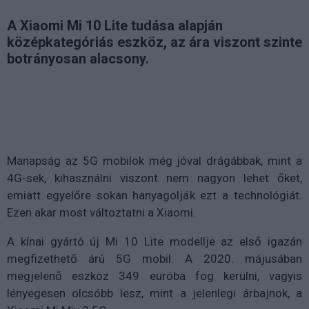
A Xiaomi Mi 10 Lite tudása alapján
középkategóriás eszköz, az ára viszont szinte
botrányosan alacsony.
Manapság az 5G mobilok még jóval drágábbak, mint a
4G-sek, kihasználni viszont nem nagyon lehet őket,
emiatt egyelőre sokan hanyagolják ezt a technológiát.
Ezen akar most változtatni a Xiaomi.
A kínai gyártó új Mi 10 Lite modellje az első igazán
megfizethető árú 5G mobil. A 2020. májusában
megjelenő eszköz 349 euróba fog kerülni, vagyis
lényegesen olcsóbb lesz, mint a jelenlegi árbajnok, a