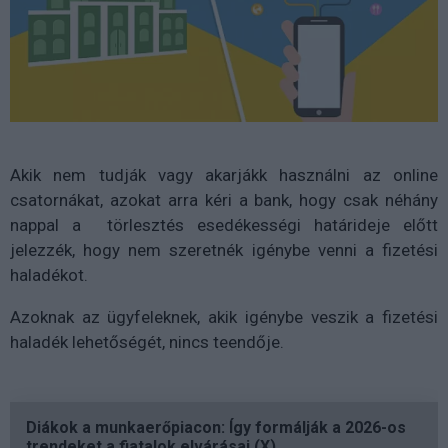
Akik nem tudják vagy akarjákk használni az online
csatornákat, azokat arra kéri a bank, hogy csak néhány
nappal a törlesztés esedékességi határideje előtt
jelezzék, hogy nem szeretnék igénybe venni a fizetési
haladékot.
Azoknak az ügyfeleknek, akik igénybe veszik a fizetési
haladék lehetőségét, nincs teendője.
Diákok a munkaerőpiacon: Így formálják a 2026-os
trendeket a fiatalok elvárásai (X)