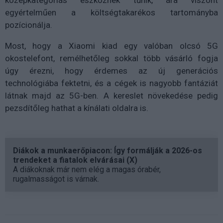
egyértelműen a költségtakarékos tartományba
pozícionálja.
Most, hogy a Xiaomi kiad egy valóban olcsó 5G
okostelefont, remélhetőleg sokkal több vásárló fogja
úgy érezni, hogy érdemes az új generációs
technológiába fektetni, és a cégek is nagyobb fantáziát
látnak majd az 5G-ben. A kereslet növekedése pedig
pezsdítőleg hathat a kínálati oldalra is.
Diákok a munkaerőpiacon: Így formálják a 2026-os
trendeket a fiatalok elvárásai (X)
A diákoknak már nem elég a magas órabér,
rugalmasságot is várnak.