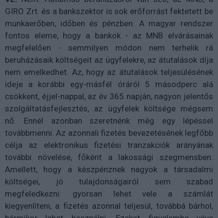
GIRO Zrt. és a bankszektor is sok erőforrást fektetett be
munkaerőben, időben és pénzben. A magyar rendszer
fontos eleme, hogy a bankok - az MNB elvárásainak
megfelelően - semmilyen módon nem terhelik rá
beruházásaik költségeit az ügyfelekre, az átutalások díja
nem emelkedhet. Az, hogy az átutalások teljesülésének
ideje a korábbi egy-másfél óráról 5 másodperc alá
csökkent, éjjel-nappal, az év 365 napján, nagyon jelentős
szolgáltatásfejlesztés, az ügyfelek költsége mégsem
nő. Ennél azonban szeretnénk még egy lépéssel
továbbmenni. Az azonnali fizetés bevezetésének legfőbb
célja az elektronikus fizetési tranzakciók arányának
további növelése, főként a lakossági szegmensben.
Amellett, hogy a készpénznek nagyok a társadalmi
költségei, jó tulajdonságairól sem szabad
megfeledkezni: gyorsan lehet vele a számlát
kiegyenlíteni, a fizetés azonnal teljesül, továbbá bárhol,