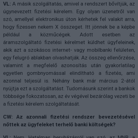
VL:
A másik szolgáltatás, amivel a rendszert bővítjük, az
úgynevezett fizetési kérelem. Egy olyan üzenetről van
szó, amellyel elektronikus úton kérhetek fel valakit arra,
hogy fizessen nekem X összeget. Itt jönnek be a képbe
például a közműcégek. Adott esetben az
áramszolgáltató fizetési kérelmet küldhet ügyfeleinek,
akik azt a szokásos internet- vagy mobilbanki felületen,
egy felugró ablakban olvashatják. Az összeg ellenőrzése,
valamint a megfelelő azonosítás után gyakorlatilag
egyetlen gombnyomással elindítható a fizetés, ami
azonnal teljesül is. Néhány bank már március 2-ától
nyújtja ezt a szolgáltatást. Tudomásunk szerint a bankok
többsége fokozatosan, az év végével bezárólag vezeti be
a fizetési kérelem szolgáltatását.
CW: Az azonnali fizetési rendszer bevezetésével
nőttek az ügyfeleket terhelő banki költségek?
VL:
Nem. Hatalmas beruházásról van szó, az MNB, a