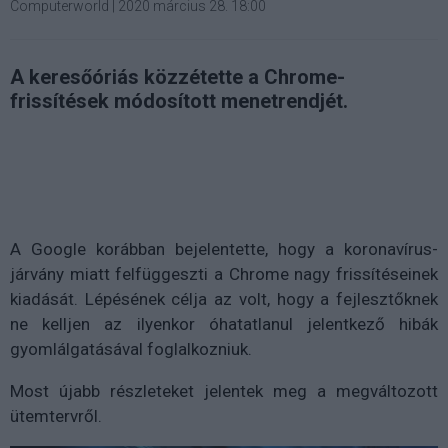
Computerworld
|
2020 március 28. 18:00
A keresőóriás közzétette a Chrome-
frissítések módosított menetrendjét.
A Google korábban bejelentette, hogy a koronavírus-
járvány miatt felfüggeszti a Chrome nagy frissítéseinek
kiadását. Lépésének célja az volt, hogy a fejlesztőknek
ne kelljen az ilyenkor óhatatlanul jelentkező hibák
gyomlálgatásával foglalkozniuk.
Most újabb részleteket jelentek meg a megváltozott
ütemtervről.