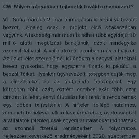
CW: Milyen irányokban fejlesztik tovább a rendszert?
VL:
Noha március 2. már önmagában is óriási változást
hozott, jelenleg csak a projekt első szakaszában
vagyunk. A lakosság már most is adhat több egyidejű, 10
millió alatti megbízást bankjának, azok mindegyike
azonnal teljesül. A vállalatoknál azonban más a helyzet.
Az üzleti élet szereplőinél, különösen a nagyvállalatoknál
bevett gyakorlat, hogy egyszerre fizetik ki például a
beszállítóikat. Ilyenkor úgynevezett kötegben adják meg
a címzetteket és az átutalandó összegeket. Egy
kötegben több száz, extrém esetben akár több ezer
címzett is lehet, ennyi átutalást kell tehát a rendszernek
egy időben teljesítenie. A hirtelen fellépő hatalmas,
átmeneti terhelések elkerülése érdekében, óvatosságból
a vállalatok jelenleg csak egyedi átutalásokat indíthatnak
az azonnali fizetési rendszerben. A folyamatos
fejlesztés következő eredményeként 2020. szeptember