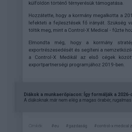
külföldön történő térnyerésük támogatása.
Hozzátette, hogy a kormány megalkotta a 201
lefekteti a fejlesztések fő irányát. Szükség
töltik meg, mint a Control-X Medical - fűzte ho
Elmondta még, hogy a kormány stratégi
exportrészesedését és segíteni a nemzetközil
a Control-X Medikál az első cégek között
exportpartnerségi programjához 2019-ben.
Diákok a munkaerőpiacon: Így formálják a 2026-os
A diákoknak már nem elég a magas órabér, rugalmass
Címkék:
#eu
#gazdaság
#control-x medical z