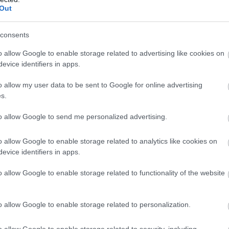
Out
 telephelyen található 13 jármű került fel az aukciós
ajánlataikat az árverés résztvevői.
consents
o allow Google to enable storage related to advertising like cookies on
evice identifiers in apps.
szesen 65.000 euró, mindegyik gépjármű induló ára 5000
151 km közt változik, a járművekért így erős verseny
o allow my user data to be sent to Google for online advertising
s.
ég pár évig használhatják, mielőtt végleg leselejteznék
yes megtekintési lehetőség, eszközszemle előzi meg,
to allow Google to send me personalized advertising.
Ehhez egy egyszerű regisztráció után könnyen
.intergavel.com
aukciós portálon.
o allow Google to enable storage related to analytics like cookies on
evice identifiers in apps.
ésében az Intergavel Aukciószervező Szolgáltató Kft.,
o allow Google to enable storage related to functionality of the website
ulajdonú kiskereskedelmi lánc részére az első árverést
ta ez a 85. aukció az együttműködés történetében. A
rendezések értékesítésére kiválóan bevált ez az
o allow Google to enable storage related to personalization.
, mind a megbízó, mind a vevők szempontjából kedvező
o allow Google to enable storage related to security, including