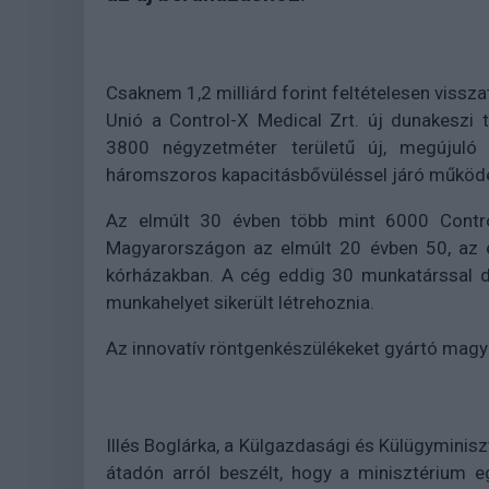
Csaknem 1,2 milliárd forint feltételesen vissz
Unió a Control-X Medical Zrt. új dunakeszi t
3800 négyzetméter területű új, megújuló e
háromszoros kapacitásbővüléssel járó működési
Az elmúlt 30 évben több mint 6000 Control-
Magyarországon az elmúlt 20 évben 50, az e
kórházakban. A cég eddig 30 munkatárssal d
munkahelyet sikerült létrehoznia.
Az innovatív röntgenkészülékeket gyártó magya
Illés Boglárka, a Külgazdasági és Külügyminisz
átadón arról beszélt, hogy a minisztérium e