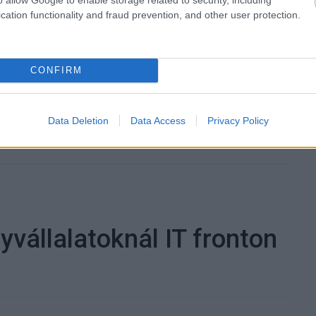
cation functionality and fraud prevention, and other user protection.
 trendeket a fiatalok elvárásai (X)
CONFIRM
ágot is várnak.
Data Deletion
Data Access
Privacy Policy
yvállalatoknál IT fronton