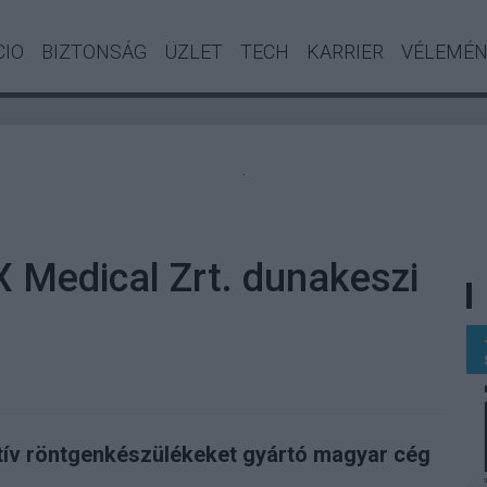
CIO
BIZTONSÁG
ÜZLET
TECH
KARRIER
VÉLEMÉ
.
X Medical Zrt. dunakeszi
tív röntgenkészülékeket gyártó magyar cég