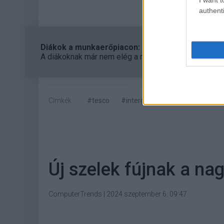
authenti
Diákok a munkaerőpiacon: Így formálják a 2026-os
A diákoknak már nem elég a magas órabér, rugalmass
Címkék:
#tesco
#intergavel
#online aukció
Új szelek fújnak a nag
ComputerTrends
|
2024 szeptember 6. 09:47