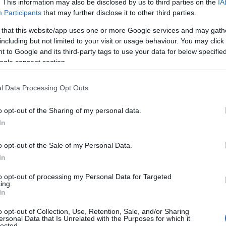
. This information may also be disclosed by us to third parties on the
IA
eszközök, berendezések értékesítésére
Participants
that may further disclose it to other third parties.
n átláthatóságot és tiszta versenyt biztosít,
ők szempontjából kedvező módszer.
 that this website/app uses one or more Google services and may gath
including but not limited to your visit or usage behaviour. You may click 
 to Google and its third-party tags to use your data for below specifi
ogle consent section.
z online vásárlások során rendelt árukat a már bevált
l Data Processing Opt Outs
 szerint SOLOMON) márkájú, hűtős kisteherautókkal
vek helyét pedig ugyanilyen, de vadonatúj kisteherautók
o opt-out of the Sharing of my personal data.
In
rélt járműveit - a vállalat környezettudatosságra és
o opt-out of the Sale of my Personal Data.
sszhangban - online aukcióra bocsátják, hiszen más
In
ak. Az árverezés oka az áruházlánc számára előírt,
lező csere.
to opt-out of processing my Personal Data for Targeted
ing.
In
ei közt megtalálható járművek mintegy fele ThermoKing
g ThermoKing V-300 max, ThermoKing V300-50 vagy
o opt-out of Collection, Use, Retention, Sale, and/or Sharing
ersonal Data that Is Unrelated with the Purposes for which it
helyszínen lévő kisteherautókra licitálhatnak majd az
lected.