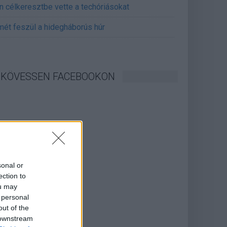
án célkeresztbe vette a techóriásokat
mét feszül a hidegháborús húr
KÖVESSEN FACEBOOKON
sonal or
ection to
ou may
 personal
out of the
 downstream