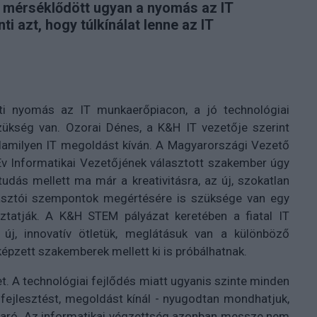
n mérséklődött ugyan a nyomás az IT
 azt, hogy túlkínálat lenne az IT
ti nyomás az IT munkaerőpiacon, a jó technológiai
ükség van. Ozorai Dénes, a K&H IT vezetője szerint
alamilyen IT megoldást kíván. A Magyarországi Vezető
Év Informatikai Vezetőjének választott szakember úgy
ktudás mellett ma már a kreativitásra, az új, szokatlan
gyasztói szempontok megértésére is szüksége van egy
biztatják. A K&H STEM pályázat keretében a fiatal IT
új, innovatív ötletük, meglátásuk van a különböző
képzett szakemberek mellett ki is próbálhatnak.
t. A technológiai fejlődés miatt ugyanis szinte minden
T fejlesztést, megoldást kínál - nyugodtan mondhatjuk,
aparó. Az informatikai végzettség azonban messze nem