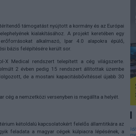
atérítendő támogatást nyújtott a kormány és az Európai
elephelyének kialakításához. A projekt keretében egy
rőforrásokat alkalmazó, Ipar 4.0 alapokra épülő,
 bázis felépítésére került sor.
X Medical rendszert telepített a cég világszerte.
lmúlt 2 évben pedig 15 rendszert állítottak üzembe
olgozott, de a mostani kapacitásbővítéssel újabb 30
r cég a nemzetközi versenyben is megállta a helyét.
térium kétoldalú kapcsolatokért felelős államtitkára az
Id
gyik feladata a magyar cégek külpiacra lépésének, a
me