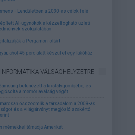
emens - Lendületben a 2030-as célok felé
épített AI-ügynökök a kézzelfogható üzleti
edmények szolgálatában
gitalizálják a Pergamon-oltárt
gyár, ahol 45 perc alatt készül el egy lakóház
INFORMATIKA VÁLSÁGHELYZETRE
Samsung belenézett a kristálygömbjébe, és
gjósolta a memóriaválság végét
marosan összeomlik a társadalom a 2008-as
lságot és a világjárványt megjósló szakértő
erint
án mémekkel támadja Amerikát