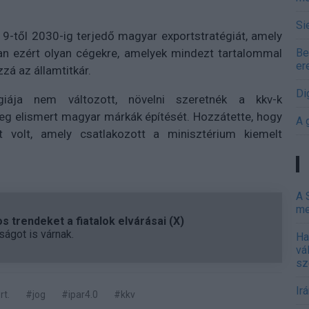
Si
9-től 2030-ig terjedő magyar exportstratégiát, amely
 van ezért olyan cégekre, amelyek mindezt tartalommal
Be
er
zzá az államtitkár.
Di
ája nem változott, növelni szeretnék a kkv-k
eg elismert magyar márkák építését. Hozzátette, hogy
A 
 volt, amely csatlakozott a minisztérium kiemelt
A 
me
 trendeket a fiatalok elvárásai (X)
ágot is várnak.
Ha
vá
sz
Ir
rt.
#jog
#ipar4.0
#kkv