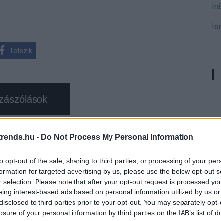
Ir
Is
Tetszik
zászólások
rends.hu -
Do Not Process My Personal Information
ével frissíti
esco
to opt-out of the sale, sharing to third parties, or processing of your per
formation for targeted advertising by us, please use the below opt-out s
r selection. Please note that after your opt-out request is processed y
eing interest-based ads based on personal information utilized by us or
disclosed to third parties prior to your opt-out. You may separately opt-
losure of your personal information by third parties on the IAB’s list of