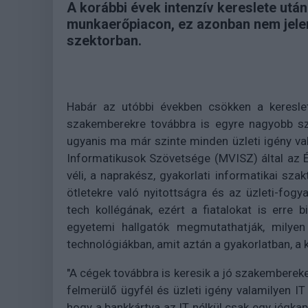
A korábbi évek intenzív kereslete utá
munkaerőpiacon, ez azonban nem jelenti
szektorban.
Habár az utóbbi években csökken a keresle
szakemberekre továbbra is egyre nagyobb sz
ugyanis ma már szinte minden üzleti igény v
Informatikusok Szövetsége (MVISZ) által az 
véli, a naprakész, gyakorlati informatikai sza
ötletekre való nyitottságra és az üzleti-fo
tech kollégának, ezért a fiatalokat is erre 
egyetemi hallgatók megmutathatják, milyen 
technológiákban, amit aztán a gyakorlatban, a 
"A cégek továbbra is keresik a jó szakembereke
felmerülő ügyfél és üzleti igény valamilyen I
hogy a bankkártya az IT nélkül csak egy jégk