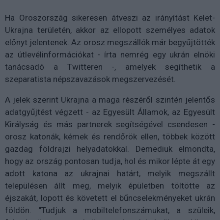
Ha Oroszország sikeresen átveszi az irányítást Kelet-
Ukrajna területén, akkor az ellopott személyes adatok
előnyt jelentenek. Az orosz megszállók már begyűjtötték
az útlevélinformációkat - írta nemrég egy ukrán elnöki
tanácsadó a Twitteren -, amelyek segíthetik a
szeparatista népszavazások megszervezését.
A jelek szerint Ukrajna a maga részéről szintén jelentős
adatgyűjtést végzett - az Egyesült Államok, az Egyesült
Királyság és más partnerek segítségével csendesen -
orosz katonák, kémek és rendőrök ellen, többek között
gazdag földrajzi helyadatokkal. Demediuk elmondta,
hogy az ország pontosan tudja, hol és mikor lépte át egy
adott katona az ukrajnai határt, melyik megszállt
településen állt meg, melyik épületben töltötte az
éjszakát, lopott és követett el bűncselekményeket ukrán
földön. "Tudjuk a mobiltelefonszámukat, a szüleik,