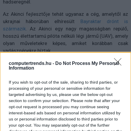
hadseregnél.
Az Akinci fejlesztője tehát ugyanaz a cég, amelytől az
ukrajnai háborúban elhíresült
Bayraktar drónt is
származik
. Az Akinci egy nagy magasságban repülő,
hosszú élettartamú pilóta nélküli légi jármű (UAV), amely
olyan műveletekre képes, amiket korábban csak
vadászgépekre bíztak.
A légi jármű maximum 40 ezer láb (12 192 méter)
computertrends.hu -
Do Not Process My Personal
Information
magasságban repülhet, felszálló tömege 5 500
kilogramm, maximális teherbírása pedig 1 350
If you wish to opt-out of the sale, sharing to third parties, or
kilogramm. A drón akár 20 órát is képes repülni, a
processing of your personal or sensitive information for
végsebessége pedig 250 csomó (463 kilométer/óra).
targeted advertising by us, please use the below opt-out
Jelenleg terrorellenes műveletekre vetik be. A Bayraktar
section to confirm your selection. Please note that after your
TB2 taktikai UAV-jának utódjaként kifejlesztett drón
opt-out request is processed you may continue seeing
interest-based ads based on personal information utilized by
levegő-föld és levegő-levegő támadási küldetéseket is
us or personal information disclosed to third parties prior to
képes végrehajtani.
your opt-out. You may separately opt-out of the further