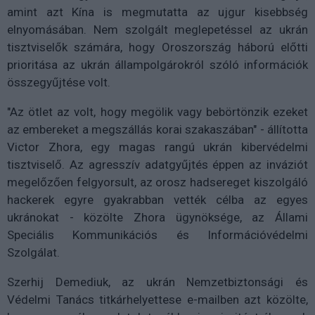
amint azt Kína is megmutatta az ujgur kisebbség
elnyomásában. Nem szolgált meglepetéssel az ukrán
tisztviselők számára, hogy Oroszország háború előtti
prioritása az ukrán állampolgárokról szóló információk
összegyűjtése volt.
"Az ötlet az volt, hogy megölik vagy bebörtönzik ezeket
az embereket a megszállás korai szakaszában" - állította
Victor Zhora, egy magas rangú ukrán kibervédelmi
tisztviselő. Az agresszív adatgyűjtés éppen az inváziót
megelőzően felgyorsult, az orosz hadsereget kiszolgáló
hackerek egyre gyakrabban vették célba az egyes
ukránokat - közölte Zhora ügynöksége, az Állami
Speciális Kommunikációs és Információvédelmi
Szolgálat.
Szerhij Demediuk, az ukrán Nemzetbiztonsági és
Védelmi Tanács titkárhelyettese e-mailben azt közölte,