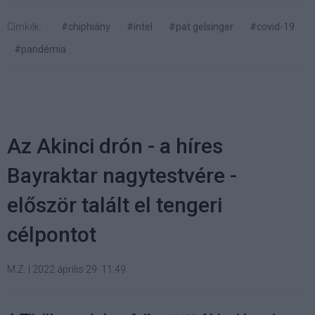
Címkék:
#chiphiány
#intel
#pat gelsinger
#covid-19
#pandémia
Az Akinci drón - a híres
Bayraktar nagytestvére -
először talált el tengeri
célpontot
M.Z.
|
2022 április 29. 11:49