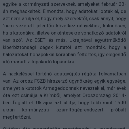
egyike a kormányzati szerveknek, amelyeket február 23-
án meghackeltek. Elmondta, hogy adatokat loptak el, de
azt nem árulja el, hogy mely szervektől, csak annyit, hogy
"nem vezetett jelentős következményekhez, különösen,
ha a katonákra, illetve önkéntesekre vonatkozó adatokról
van szó". Az ESET és más, Ukrajnával együttműködő
kiberbiztonsági cégek kutatói azt mondták, hogy a
hálózatokat hónapokkal korábban feltörték, így elegendő
idő maradt a lopakodó lopásokra.
A hackeléssel történő adatgyűjtés régóta folyamatban
van. Az orosz FSZB hírszerző ügynökség egyik egysége,
amelyet a kutatók Armageddonnak neveztek el, már évek
óta ezt csinálja a Krímből, amelyet Oroszország 2014-
ben foglalt el. Ukrajna azt állítja, hogy több mint 1500
ukrán kormányzati számítógéprendszert próbált
megfertőzni.
Október óta megpróbálta megtámadni a kormányzati,