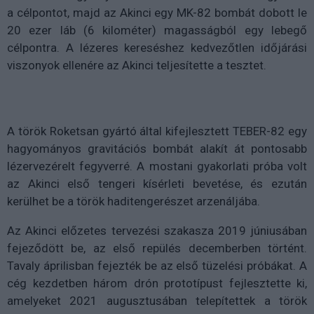
a célpontot, majd az Akinci egy MK-82 bombát dobott le
20 ezer láb (6 kilométer) magasságból egy lebegő
célpontra. A lézeres kereséshez kedvezőtlen időjárási
viszonyok ellenére az Akinci teljesítette a tesztet.
A török Roketsan gyártó által kifejlesztett TEBER-82 egy
hagyományos gravitációs bombát alakít át pontosabb
lézervezérelt fegyverré. A mostani gyakorlati próba volt
az Akinci első tengeri kísérleti bevetése, és ezután
kerülhet be a török haditengerészet arzenáljába.
Az Akinci előzetes tervezési szakasza 2019 júniusában
fejeződött be, az első repülés decemberben történt.
Tavaly áprilisban fejezték be az első tüzelési próbákat. A
cég kezdetben három drón prototípust fejlesztette ki,
amelyeket 2021 augusztusában telepítettek a török