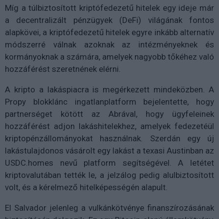
Míg a túlbiztosított kriptófedezetű hitelek egy ideje már
a decentralizált pénzügyek (DeFi) világának fontos
alapkövei, a kriptófedezetű hitelek egyre inkább alternatív
módszerré válnak azoknak az intézményeknek és
kormányoknak a számára, amelyek nagyobb tőkéhez való
hozzáférést szeretnének elérni.
A kripto a lakáspiacra is megérkezett mindeközben. A
Propy blokklánc ingatlanplatform bejelentette, hogy
partnerséget kötött az Abrával, hogy ügyfeleinek
hozzáférést adjon lakáshitelekhez, amelyek fedezetéül
kriptopénzállományokat használnak. Szerdán egy új
lakástulajdonos vásárolt egy lakást a texasi Austinban az
USDC.homes nevű platform segítségével. A letétet
kriptovalutában tették le, a jelzálog pedig alulbiztosított
volt, és a kérelmező hitelképességén alapult.
El Salvador jelenleg a vulkánkötvénye finanszírozásának