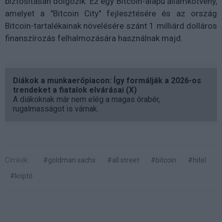
biztosításán dolgozik. Ez egy Bitcoin-alapú államkötvény,
amelyet a "Bitcoin City" fejlesztésére és az ország
Bitcoin-tartalékainak növelésére szánt 1 milliárd dolláros
finanszírozás felhalmozására használnak majd.
Diákok a munkaerőpiacon: Így formálják a 2026-os
trendeket a fiatalok elvárásai (X)
A diákoknak már nem elég a magas órabér,
rugalmasságot is várnak.
Címkék:
#goldman sachs
#all street
#bitcoin
#hitel
#kriptó