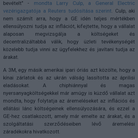
bevételt" -
mondta Larry Culp, a General Electric
vezérigazgatója a Reuters tudósítása szerint
. Culp, aki
nem számít arra, hogy a GE idén teljes mértékben
ellensúlyozni tudja az inflációt, kifejtette, hogy a vállalat
alaposan megvizsgálja a költségeket és
decentralizáltabbá válik, hogy üzleti tevékenységét
közelebb tudja vinni az ügyfelekhez és javítani tudja az
árakat.
A 3M, egy másik amerikai ipari óriás azt közölte, hogy a
kínai zárlatok és az ukrán válság lassította az áprilisi
eladásokat. A chiphiánnyal és magas
nyersanyagköltségekkel már amúgy is küzdő vállalat azt
mondta, hogy folytatja az áremeléseket az inflációs és
ellátási lánc költségeinek ellensúlyozására, és ezzel a
GE-hez csatlakozott, amely már emelte az árakat, és a
szolgáltatási szerződéseiben lévő áremelési
záradékokra hivatkozott.