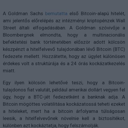
A Goldman Sachs
bemutatta
első Bitcoin-alapú hitelét,
ami jelentős előrelépés az intézményi kriptopénzek Wall
Street általi elfogadásában. A Goldman szóvivője a
Bloombergnek elmondta, hogy a multinacionális
befektetési bank történetében először adott kölcsön
készpénzt a hitelfelvevő tulajdonában lévő Bitcoin (BTC)
fedezete mellett. Hozzátette, hogy az ügylet különösen
érdekes volt a struktúrája és a 24 órás kockázatkezelés
miatt.
Egy ilyen kölcsön lehetővé teszi, hogy a Bitcoin-
tulajdonos fiat valutát, például amerikai dollárt vegyen fel
úgy, hogy a BTC-jét fedezetként a banknak adja. A
Bitcoin mögöttes volatilitása kockázatossá teheti ezeket
a hiteleket, mert ha a bitcoin árfolyama túlságosan
leesik, a hitelfelvevőnek növelnie kell a biztosítékot,
különben azt kockáztatja, hogy felszámolják.