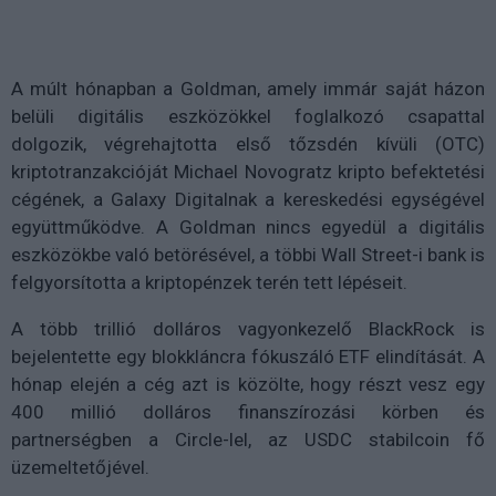
A múlt hónapban a Goldman, amely immár saját házon
belüli digitális eszközökkel foglalkozó csapattal
dolgozik, végrehajtotta első tőzsdén kívüli (OTC)
kriptotranzakcióját Michael Novogratz kripto befektetési
cégének, a Galaxy Digitalnak a kereskedési egységével
együttműködve. A Goldman nincs egyedül a digitális
eszközökbe való betörésével, a többi Wall Street-i bank is
felgyorsította a kriptopénzek terén tett lépéseit.
A több trillió dolláros vagyonkezelő BlackRock is
bejelentette egy blokkláncra fókuszáló ETF elindítását. A
hónap elején a cég azt is közölte, hogy részt vesz egy
400 millió dolláros finanszírozási körben és
partnerségben a Circle-lel, az USDC stabilcoin fő
üzemeltetőjével.