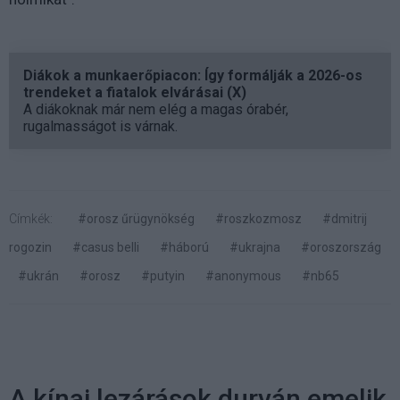
Diákok a munkaerőpiacon: Így formálják a 2026-os
trendeket a fiatalok elvárásai (X)
A diákoknak már nem elég a magas órabér,
rugalmasságot is várnak.
Címkék:
#orosz űrügynökség
#roszkozmosz
#dmitrij
rogozin
#casus belli
#háború
#ukrajna
#oroszország
#ukrán
#orosz
#putyin
#anonymous
#nb65
A kínai lezárások durván emelik