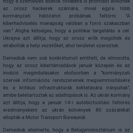
hogy a személyes adatok továbbra is prioritást élveznek
az orosz hackerek számára, mivel egyre több
kormányzati hálózatot próbálnak feltörni: "A
kiberhadviselés manapság valóban a forró szakaszban
van." Aligha kétséges, hogy a politikai targetálás a cél.
Ukrajna azt állítja, hogy az orosz erők megölték és
elrabolták a helyi vezetőket, ahol területet szereztek.
Demediuk nem sok konkrétumot említett, de elmondta,
hogy az orosz kibertámadások január közepén és az
invázió megindulásakor elsősorban a "kormányzati
szervek információs rendszereinek megsemmisítésére
és a kritikus infrastruktúrák kiiktatására irányultak",
amibe beletartoztak az adatlopások is. Az ukrán kormány
azt állítja, hogy a január 14-i autóbiztosítási feltörés
eredményeként az ukrán kötvények 80 százalékát
ellopták a Motor Transport Bureaunál.
Demediuk elismerte, hogy a Belügyminisztérium is az