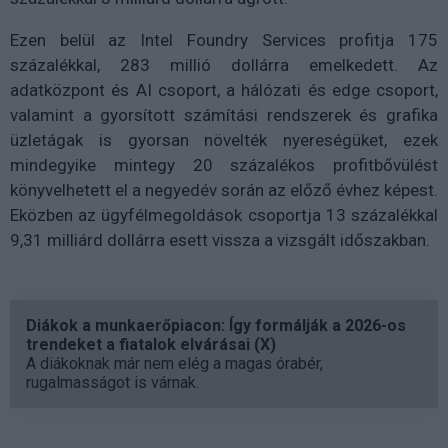
Ezen belül az Intel Foundry Services profitja 175
százalékkal, 283 millió dollárra emelkedett. Az
adatközpont és AI csoport, a hálózati és edge csoport,
valamint a gyorsított számítási rendszerek és grafika
üzletágak is gyorsan növelték nyereségüket, ezek
mindegyike mintegy 20 százalékos profitbővülést
könyvelhetett el a negyedév során az előző évhez képest.
Eközben az ügyfélmegoldások csoportja 13 százalékkal
9,31 milliárd dollárra esett vissza a vizsgált időszakban.
Diákok a munkaerőpiacon: Így formálják a 2026-os
trendeket a fiatalok elvárásai (X)
A diákoknak már nem elég a magas órabér,
rugalmasságot is várnak.