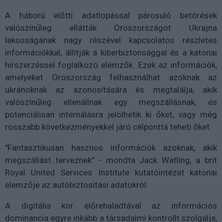
A háború előtti adatlopással párosuló betörések
valószínűleg ellátták Oroszországot Ukrajna
lakosságának nagy részével kapcsolatos részletes
információkkal, állítják a kiberbiztonsággal és a katonai
hírszerzéssel foglalkozó elemzők. Ezek az információk,
amelyeket Oroszország felhasználhat azoknak az
ukránoknak az azonosítására és megtalálja, akik
valószínűleg ellenállnak egy megszállásnak, és
potenciálisan internálásra jelölhetik ki őket, vagy még
rosszabb következményekkel járó célponttá teheti őket.
"Fantasztikusan hasznos információk azoknak, akik
megszállást terveznek" - mondta Jack Watling, a brit
Royal United Services Institute kutatóintézet katonai
elemzője az autóbiztosítási adatokról.
A digitális kor előrehaladtával az információs
dominancia egyre inkább a társadalmi kontrollt szolgálja,