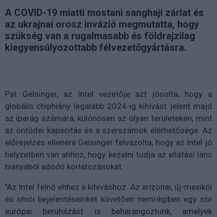
A COVID-19 miatti mostani sanghaji zárlat és
az ukrajnai orosz invázió megmutatta, hogy
szükség van a rugalmasabb és földrajzilag
kiegyensúlyozottabb félvezetőgyártásra.
Pat Gelsinger, az Intel vezetője azt jósolta, hogy a
globális chiphiány legalább 2024-ig kihívást jelent majd
az iparág számára, különösen az olyan területeken, mint
az öntödei kapacitás és a szerszámok elérhetősége. Az
előrejelzés ellenére Gelsinger felvázolta, hogy az Intel jó
helyzetben van ahhoz, hogy kezelni tudja az ellátási lánc
hiányából adódó korlátozásokat.
"Az Intel felnő ehhez a kihíváshoz. Az arizonai, új-mexikói
és ohiói bejelentéseinket követően nemrégiben egy sor
európai beruházást is beharangoztunk, amelyek