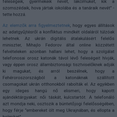
feleségeik, gyermekeik nevét, lakcímüket, kik a
szomszédaik, hova jártak iskolába és a tanáraik nevét" -
tette hozzá.
Az elemzők arra figyelmeztetnek
, hogy egyes állítások
az adatgyűjtésről a konfliktus mindkét oldaláról túlzóak
lehetnek. Az ukrán digitális átalakulásért felelős
miniszter, Mihajlo Fedorov által online közzétett
felvételeken azonban hallani lehet, hogy a szolgálat
telefonosai orosz katonák távol lévő feleségeit hívják,
vagy éppen orosz állambiztonsági tisztviselőknek adják
ki magukat, és arról beszélnek, hogy a
Fehéroroszországból a katonáknak szállított
csomagokat ukrán otthonokból rabolták el. Az egyikben
egy ideges hangú nő elismeri, hogy kapott
ajándéktárgyakat: női táskát, kulcstartót. A telefonáló
azt mondja neki, osztozik a büntetőjogi felelősségében,
hogy férje "embereket ölt meg Ukrajnában, és ellopta a
holmikat".