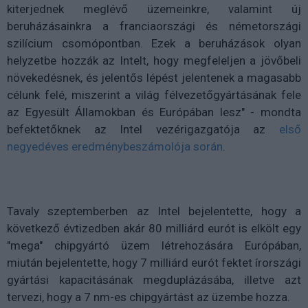
kiterjednek meglévő üzemeinkre, valamint új
beruházásainkra a franciaországi és németországi
szilícium csomópontban. Ezek a beruházások olyan
helyzetbe hozzák az Intelt, hogy megfeleljen a jövőbeli
növekedésnek, és jelentős lépést jelentenek a magasabb
célunk felé, miszerint a világ félvezetőgyártásának fele
az Egyesült Államokban és Európában lesz" - mondta
befektetőknek az Intel vezérigazgatója az
első
negyedéves eredménybeszámolója során
.
Tavaly szeptemberben az Intel bejelentette, hogy a
következő évtizedben akár 80 milliárd eurót is elkölt egy
"mega" chipgyártó üzem létrehozására Európában,
miután bejelentette, hogy 7 milliárd eurót fektet írországi
gyártási kapacitásának megduplázásába, illetve azt
tervezi, hogy a 7 nm-es chipgyártást az üzembe hozza.