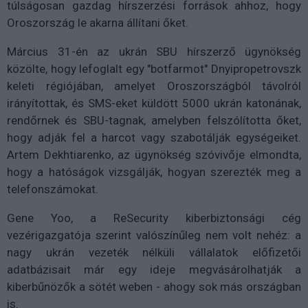
túlságosan gazdag hírszerzési források ahhoz, hogy
Oroszország le akarna állítani őket.
Március 31-én az ukrán SBU hírszerző ügynökség
közölte, hogy lefoglalt egy "botfarmot" Dnyipropetrovszk
keleti régiójában, amelyet Oroszországból távolról
irányítottak, és SMS-eket küldött 5000 ukrán katonának,
rendőrnek és SBU-tagnak, amelyben felszólította őket,
hogy adják fel a harcot vagy szabotálják egységeiket.
Artem Dekhtiarenko, az ügynökség szóvivője elmondta,
hogy a hatóságok vizsgálják, hogyan szerezték meg a
telefonszámokat.
Gene Yoo, a ReSecurity kiberbiztonsági cég
vezérigazgatója szerint valószínűleg nem volt nehéz: a
nagy ukrán vezeték nélküli vállalatok előfizetői
adatbázisait már egy ideje megvásárolhatják a
kiberbűnözők a sötét weben - ahogy sok más országban
is.