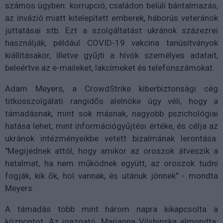
számos ügyben: korrupció, családon belüli bántalmazás,
az invázió miatt kitelepített emberek, háborús veteránok
juttatásai stb. Ezt a szolgáltatást ukránok százezrei
használják, például COVID-19 vakcina tanúsítványok
kiállításakor, illetve gyűjti a hívók személyes adatait,
beleértve az e-maileket, lakcímeket és telefonszámokat.
Adam Meyers, a CrowdStrike kiberbiztonsági cég
titkosszolgálati rangidős alelnöke úgy véli, hogy a
támadásnak, mint sok másnak, nagyobb pszichológiai
hatása lehet, mint információgyűjtési értéke, és célja az
ukránok intézményeikbe vetett bizalmának lerontása.
"Megijednek attól, hogy amikor az oroszok átveszik a
hatalmat, ha nem működnek együtt, az oroszok tudni
fogják, kik ők, hol vannak, és utánuk jönnek" - mondta
Meyers.
A támadás több mint három napra kikapcsolta a
központot. Az igazgató, Marianna Vilshinska elmondta: