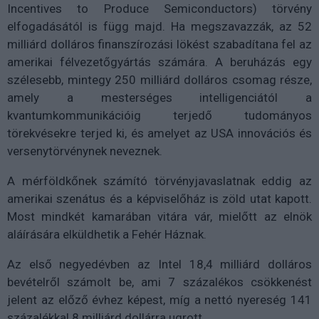
Incentives to Produce Semiconductors) törvény
elfogadásától is függ majd. Ha megszavazzák, az 52
milliárd dolláros finanszírozási lökést szabadítana fel az
amerikai félvezetőgyártás számára. A beruházás egy
szélesebb, mintegy 250 milliárd dolláros csomag része,
amely a mesterséges intelligenciától a
kvantumkommunikációig terjedő tudományos
törekvésekre terjed ki, és amelyet az USA innovációs és
versenytörvénynek neveznek.
A mérföldkőnek számító törvényjavaslatnak eddig az
amerikai szenátus és a képviselőház is zöld utat kapott.
Most mindkét kamarában vitára vár, mielőtt az elnök
aláírására elküldhetik a Fehér Háznak.
Az első negyedévben az Intel 18,4 milliárd dolláros
bevételről számolt be, ami 7 százalékos csökkenést
jelent az előző évhez képest, míg a nettó nyereség 141
százalékkal 8 milliárd dollárra ugrott.