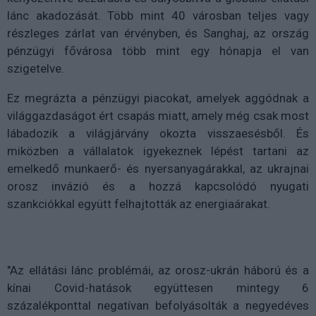
lánc akadozását. Több mint 40 városban teljes vagy
részleges zárlat van érvényben, és Sanghaj, az ország
pénzügyi fővárosa több mint egy hónapja el van
szigetelve.
Ez megrázta a pénzügyi piacokat, amelyek aggódnak a
világgazdaságot ért csapás miatt, amely még csak most
lábadozik a világjárvány okozta visszaesésből. És
miközben a vállalatok igyekeznek lépést tartani az
emelkedő munkaerő- és nyersanyagárakkal, az ukrajnai
orosz invázió és a hozzá kapcsolódó nyugati
szankciókkal együtt felhajtották az energiaárakat.
"Az ellátási lánc problémái, az orosz-ukrán háború és a
kínai Covid-hatások együttesen mintegy 6
százalékponttal negatívan befolyásolták a negyedéves