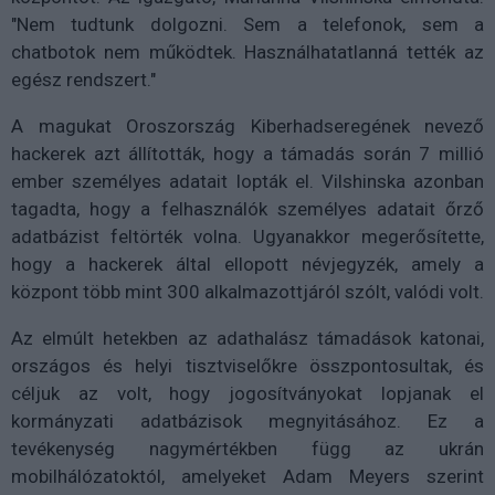
"Nem tudtunk dolgozni. Sem a telefonok, sem a
chatbotok nem működtek. Használhatatlanná tették az
egész rendszert."
A magukat Oroszország Kiberhadseregének nevező
hackerek azt állították, hogy a támadás során 7 millió
ember személyes adatait lopták el. Vilshinska azonban
tagadta, hogy a felhasználók személyes adatait őrző
adatbázist feltörték volna. Ugyanakkor megerősítette,
hogy a hackerek által ellopott névjegyzék, amely a
központ több mint 300 alkalmazottjáról szólt, valódi volt.
Az elmúlt hetekben az adathalász támadások katonai,
országos és helyi tisztviselőkre összpontosultak, és
céljuk az volt, hogy jogosítványokat lopjanak el
kormányzati adatbázisok megnyitásához. Ez a
tevékenység nagymértékben függ az ukrán
mobilhálózatoktól, amelyeket Adam Meyers szerint