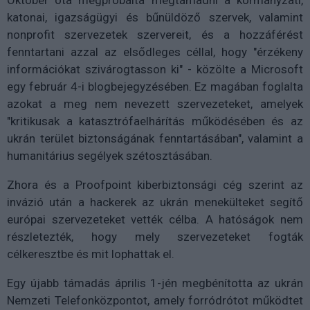
katonai, igazságügyi és bűnüldöző szervek, valamint
nonprofit szervezetek szervereit, és a hozzáférést
fenntartani azzal az elsődleges céllal, hogy "érzékeny
információkat szivárogtasson ki" - közölte a Microsoft
egy február 4-i blogbejegyzésében. Ez magában foglalta
azokat a meg nem nevezett szervezeteket, amelyek
"kritikusak a katasztrófaelhárítás működésében és az
ukrán terület biztonságának fenntartásában", valamint a
humanitárius segélyek szétosztásában.
Zhora és a Proofpoint kiberbiztonsági cég szerint az
invázió után a hackerek az ukrán menekülteket segítő
európai szervezeteket vették célba. A hatóságok nem
részletezték, hogy mely szervezeteket fogták
célkeresztbe és mit lophattak el.
Egy újabb támadás április 1-jén megbénította az ukrán
Nemzeti Telefonközpontot, amely forródrótot működtet