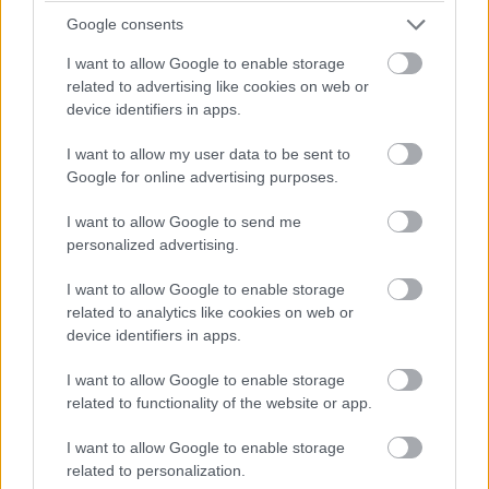
Google consents
Címkék:
#drón
#ukrajna
#oroszország
#krím
I want to allow Google to enable storage
#donyec
#bayraktar
related to advertising like cookies on web or
device identifiers in apps.
I want to allow my user data to be sent to
Google for online advertising purposes.
Elborzasztó orosz kibercélok
I want to allow Google to send me
personalized advertising.
Ukrajnában
I want to allow Google to enable storage
related to analytics like cookies on web or
M.Z.
|
2022 április 29. 09:31
device identifiers in apps.
I want to allow Google to enable storage
A hackeléssel történő adatgyűjtés régóta
related to functionality of the website or app.
folyamatban van.
I want to allow Google to enable storage
related to personalization.