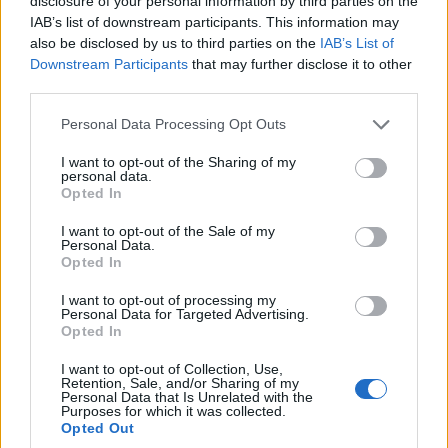
disclosure of your personal information by third parties on the
IAB’s list of downstream participants. This information may
also be disclosed by us to third parties on the
IAB’s List of
Downstream Participants
that may further disclose it to other
third parties.
Please note that this website/app uses one or more Google
Personal Data Processing Opt Outs
services and may gather and store information including but
not limited to your visit or usage behaviour. You may click to
I want to opt-out of the Sharing of my
personal data.
grant or deny consent to Google and its third-party tags to
Opted In
use your data for below specified purposes in below Google
consent section.
I want to opt-out of the Sale of my
Personal Data.
Opted In
I want to opt-out of processing my
Personal Data for Targeted Advertising.
Diákok a munkaerőpiacon: Így formálják a 2026-os
Opted In
trendeket a fiatalok elvárásai (X)
A diákoknak már nem elég a magas órabér,
I want to opt-out of Collection, Use,
rugalmasságot is várnak.
Retention, Sale, and/or Sharing of my
Personal Data that Is Unrelated with the
Purposes for which it was collected.
Opted Out