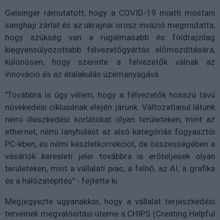
Gelsinger rámutatott, hogy a COVID-19 miatti mostani
sanghaji zárlat és az ukrajnai orosz invázió megmutatta,
hogy szükség van a rugalmasabb és földrajzilag
kiegyensúlyozottabb félvezetőgyártás előmozdítására,
különösen, hogy szerinte a félvezetők válnak az
innováció és az átalakulás üzemanyagává.
"Továbbra is úgy vélem, hogy a félvezetők hosszú távú
növekedési ciklusának elején járunk. Változatlanul látunk
némi illeszkedési korlátokat olyan területeken, mint az
ethernet, némi lanyhulást az alsó kategóriás fogyasztói
PC-kben, és némi készletkorrekciót, de összességében a
vásárlók keresleti jelei továbbra is erőteljesek olyan
területeken, mint a vállalati piac, a felhő, az AI, a grafika
és a hálózatépítés" - fejtette ki.
Megjegyezte ugyanakkor, hogy a vállalat terjeszkedési
terveinek megvalósítási üteme a CHIPS (Creating Helpful