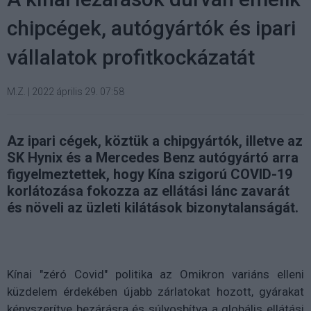
chipcégek, autógyártók és ipari
vállalatok profitkockázatát
M.Z.
|
2022 április 29. 07:58
Az ipari cégek, köztük a chipgyártók, illetve az
SK Hynix és a Mercedes Benz autógyártó arra
figyelmeztettek, hogy Kína szigorú COVID-19
korlátozása fokozza az ellátási lánc zavarát
és növeli az üzleti kilátások bizonytalanságát.
Kínai "zéró Covid" politika az Omikron variáns elleni
küzdelem érdekében újabb zárlatokat hozott, gyárakat
kényszerítve bezárásra és súlyosbítva a globális ellátási