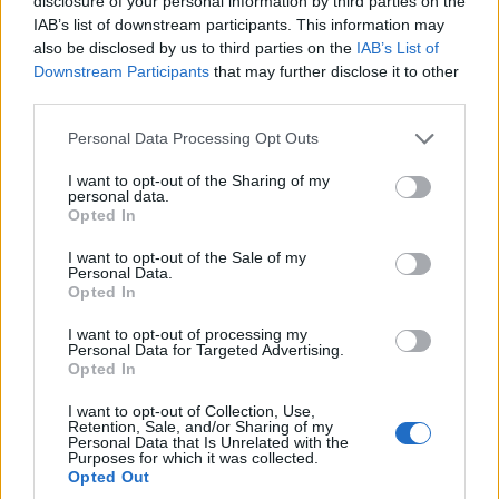
disclosure of your personal information by third parties on the
Herbert Reul
, a bizottság elnöke kiemelte, jó volt együtt
IAB’s list of downstream participants. This information may
dolgozni a magyar elnökséggel, amely kiválóan hangolta
also be disclosed by us to third parties on the
IAB’s List of
össze az eltérő nézeteket.
Downstream Participants
that may further disclose it to other
third parties.
Ezután a Brüsszeli autósmúzeumban első alkalommal
Please note that this website/app uses one or more Google
Personal Data Processing Opt Outs
megrendezett Digitális Közgyűlésen Nyitrai Zsolt
services and may gather and store information including but
közvetlenül Neelie Kroes, az Európai Bizottság alelnöke
not limited to your visit or usage behaviour. You may click to
I want to opt-out of the Sharing of my
personal data.
után arról beszélt, a digitális gazdaság képes új
grant or deny consent to Google and its third-party tags to
Opted In
use your data for below specified purposes in below Google
horizontot teremteni a 30 alatti fiataloknak a
consent section.
munkavállalás kapcsán, és összességében is képes új
I want to opt-out of the Sale of my
Personal Data.
perspektívát nyújtani az európai polgároknak. A Digitális
Opted In
Közgyűlést a Digitális Menetrend monitorozása
I want to opt-out of processing my
érdekében hívták életre.
Personal Data for Targeted Advertising.
Opted In
I want to opt-out of Collection, Use,
Retention, Sale, and/or Sharing of my
Diákok a munkaerőpiacon: Így formálják a 2026-os
Personal Data that Is Unrelated with the
trendeket a fiatalok elvárásai (X)
Purposes for which it was collected.
Opted Out
A diákoknak már nem elég a magas órabér,