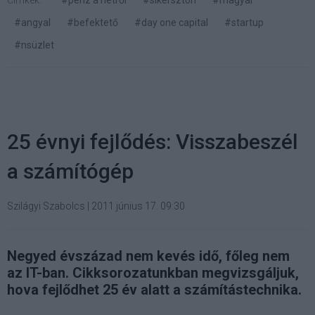
#angyal
#befektető
#day one capital
#startup
#nsüzlet
25 évnyi fejlődés: Visszabeszél
a számítógép
Szilágyi Szabolcs
|
2011 június 17. 09:30
Negyed évszázad nem kevés idő, főleg nem
az IT-ban. Cikksorozatunkban megvizsgáljuk,
hova fejlődhet 25 év alatt a számítástechnika.