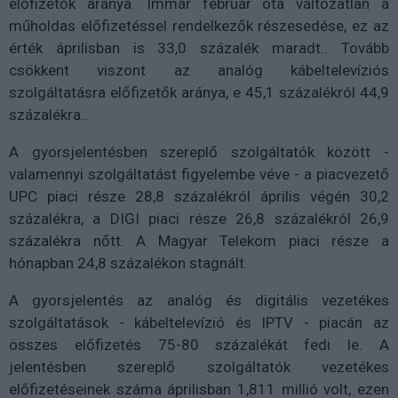
előfizetők aránya. Immár február óta változatlan a
műholdas előfizetéssel rendelkezők részesedése, ez az
érték áprilisban is 33,0 százalék maradt.. Tovább
csökkent viszont az analóg kábeltelevíziós
szolgáltatásra előfizetők aránya, e 45,1 százalékról 44,9
százalékra..
A gyorsjelentésben szereplő szolgáltatók között -
valamennyi szolgáltatást figyelembe véve - a piacvezető
UPC piaci része 28,8 százalékról április végén 30,2
százalékra, a DIGI piaci része 26,8 százalékról 26,9
százalékra nőtt. A Magyar Telekom piaci része a
hónapban 24,8 százalékon stagnált.
A gyorsjelentés az analóg és digitális vezetékes
szolgáltatások - kábeltelevízió és IPTV - piacán az
összes előfizetés 75-80 százalékát fedi le. A
jelentésben szereplő szolgáltatók vezetékes
előfizetéseinek száma áprilisban 1,811 millió volt, ezen