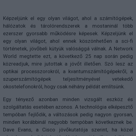
Képzeljünk el egy olyan világot, ahol a számítógépek,
hálózatok és tárolórendszerek a mostaninál több
ezerszer gyorsabb működésre képesek. Képzeljünk el
egy olyan világot, ahol ennek köszönhetően a sci-fi
történetek, jövőbeli kütyük valósággá válnak. A Network
World megtette ezt, a következő 25 nap során pedig
közreadjuk, mire jutottak a jövőt illetően. Szó lesz az
optikai processzorokról, a kvantumszámítógépekről, a
szuperszámítógépek teljesítményével vetekedő
okostelefonokról, hogy csak néhány példát említsünk.
Egy tényező azonban minden vizsgált eszköz és
szolgáltatás esetében azonos. A technológia elképesztő
tempóban fejlődik, a változások pedig nagyon gyorsan,
minden korábbinál nagyobb tempóban következnek be.
Dave Evans, a Cisco jövőkutatója szerint, ha közel