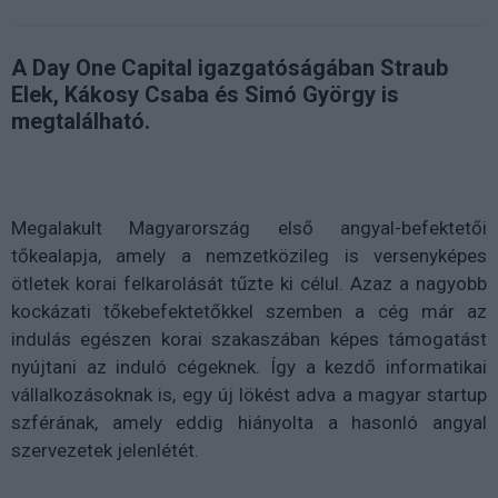
A Day One Capital igazgatóságában Straub
Elek, Kákosy Csaba és Simó György is
megtalálható.
Megalakult Magyarország első angyal-befektetői
tőkealapja, amely a nemzetközileg is versenyképes
ötletek korai felkarolását tűzte ki célul. Azaz a nagyobb
kockázati tőkebefektetőkkel szemben a cég már az
indulás egészen korai szakaszában képes támogatást
nyújtani az induló cégeknek. Így a kezdő informatikai
vállalkozásoknak is, egy új lökést adva a magyar startup
szférának, amely eddig hiányolta a hasonló angyal
szervezetek jelenlétét.