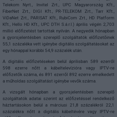
Telekom Nyrt., Invitel Zrt., UPC Magyarország Kft.,
FiberNet Zrt., DIGI Kft., PR-TELEKOM Zrt., Tarr Kft.,
ViDaNet Zrt., PARISAT Kft., RubiCom Zrt., HD Platform
Kft., Hello HD Kft., UPC DTH S.á.r.l.) április végén 2,703
millió előfizetést tartottak nyilván. A negyedik hónapban
a gyorsjelentésben szereplő szolgáltatók előfizetőinek
55,1 százaléka vett igénybe digitális szolgáltatásokat az
egy hónappal korábbi 54,9 százalék után.
A digitális előfizetéseken belül áprilisban 589 ezerről
598 ezerre nőtt a kábeltelevízióra vagy IPTV-re
előfizetők száma, és 891 ezerről 892 ezerre emelkedett
a műholdas szolgáltatást igénybe vevők száma.
A vizsgált hónapban a gyorsjelentésben szereplő
szolgáltatók adatai szerint az előfizetéssel rendelkező
háztartásokon belül a márciusi 21,8 százalékról 22,1
százalékra nőtt a digitális kábeltévére vagy IPTV-re