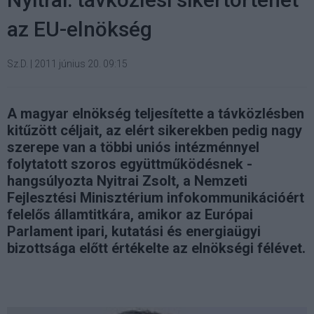
az EU-elnökség
Sz.D.
|
2011 június 20. 09:15
A magyar elnökség teljesítette a távközlésben
kitűzött céljait, az elért sikerekben pedig nagy
szerepe van a többi uniós intézménnyel
folytatott szoros együttműködésnek -
hangsúlyozta Nyitrai Zsolt, a Nemzeti
Fejlesztési Minisztérium infokommunikációért
felelős államtitkára, amikor az Európai
Parlament ipari, kutatási és energiaügyi
bizottsága előtt értékelte az elnökségi félévet.