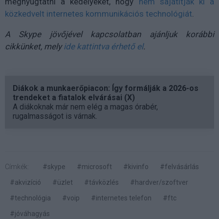
megnyugtatni a kedélyeket, hogy
nem sajátítják ki a
közkedvelt internetes kommunikációs technológiát
.
A Skype jövőjével kapcsolatban ajánljuk korábbi
cikkünket, mely
ide kattintva érhető el
.
Diákok a munkaerőpiacon: Így formálják a 2026-os
trendeket a fiatalok elvárásai (X)
A diákoknak már nem elég a magas órabér,
rugalmasságot is várnak.
Címkék:
#skype
#microsoft
#kivinfo
#felvásárlás
#akvizíció
#üzlet
#távközlés
#hardver/szoftver
#technológia
#voip
#internetes telefon
#ftc
#jóváhagyás