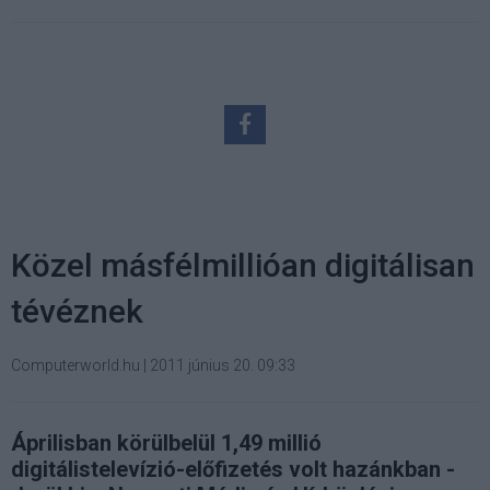
Közel másfélmillióan digitálisan
tévéznek
Computerworld.hu
|
2011 június 20. 09:33
Áprilisban körülbelül 1,49 millió
digitálistelevízió-előfizetés volt hazánkban -