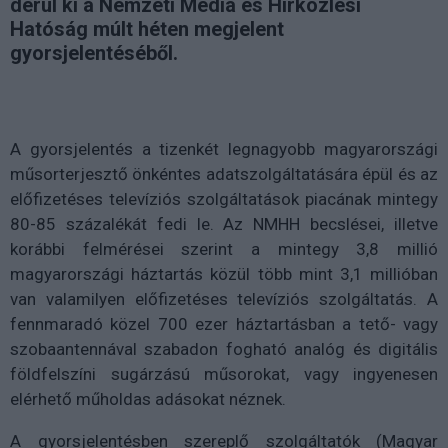
derül ki a Nemzeti Média és Hírközlési
Hatóság múlt héten megjelent
gyorsjelentéséből.
A gyorsjelentés a tizenkét legnagyobb magyarországi
műsorterjesztő önkéntes adatszolgáltatására épül és az
előfizetéses televíziós szolgáltatások piacának mintegy
80-85 százalékát fedi le. Az NMHH becslései, illetve
korábbi felmérései szerint a mintegy 3,8 millió
magyarországi háztartás közül több mint 3,1 millióban
van valamilyen előfizetéses televíziós szolgáltatás. A
fennmaradó közel 700 ezer háztartásban a tető- vagy
szobaantennával szabadon fogható analóg és digitális
földfelszíni sugárzású műsorokat, vagy ingyenesen
elérhető műholdas adásokat néznek.
A gyorsjelentésben szereplő szolgáltatók (Magyar