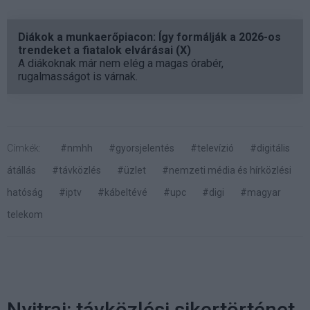
Diákok a munkaerőpiacon: Így formálják a 2026-os
trendeket a fiatalok elvárásai (X)
A diákoknak már nem elég a magas órabér,
rugalmasságot is várnak.
Címkék:
#nmhh
#gyorsjelentés
#televízió
#digitális
átállás
#távközlés
#üzlet
#nemzeti média és hírközlési
hatóság
#iptv
#kábeltévé
#upc
#digi
#magyar
telekom
Nyitrai: távközlési sikertörténet