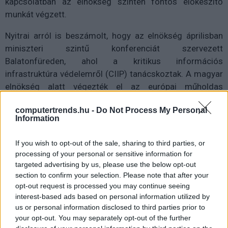
kapcsolatban az elnökség szintén fontos előkészítő
munkát végzett.
Nyitrai arról is beszámolt, hogy az elnökség áprilisban
miniszteri szintű konferenciát szervezett
Balatonfüreden, ahol a kritikus információs
infrastruktúra védelemről (CIIP) tanácskoztak. A magyar
elnökség alatt végezték el az európai műholdas
navigációs program időszakos felülvizsgálatát is, és
computertrends.hu -
Do Not Process My Personal
nagy esély van arra is, hogy a Galileo globális navigációs
Information
műholdrendszerrel kapcsolatos kormányzati
szolgáltatásokról is megszületik a megállapodás. Az
If you wish to opt-out of the sale, sharing to third parties, or
államtitkár azt kérte az EP-bizottságtól, hogy az erről
processing of your personal or sensitive information for
szóló szavazáson majd támogassák a tervezetet.
targeted advertising by us, please use the below opt-out
section to confirm your selection. Please note that after your
A brüsszeli meghallgatáson a Nemzeti Fejlesztési
opt-out request is processed you may continue seeing
Minisztérium közleménye szerint a hozzászóló
interest-based ads based on personal information utilized by
us or personal information disclosed to third parties prior to
képviselők méltatták a magyar elnökség eredményeit és
your opt-out. You may separately opt-out of the further
a Parlamenttel folytatott szoros együttműködést.