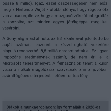
össze 8 millió). Igaz, ezzel összességében nem előzi
meg a Nintendo Wiijét - utóbbi előnye, hogy régebb óta
van a piacon, illetve, hogy a mozgásérzékelőt integrálták
a konzolba, azt minden egyes játékgéppel meg kell
vásárolni.
A Sony alig másfél hete, az E3 alkalmával jelentette be
saját számait: eszerint a kézzelfogható vezérlőre
alapuló rendszerből 8,8 millió darabot adtak el. Ez ugyan
impozáns eredménynek számít, de nem éri el a
Microsoft teljesítményét. A felhasználók tehát a külön
vezérlő nélküli megoldásra szavaznak, ami a jövőbeni
számítógépes elterjedést illetően fontos tény.
Diákok a munkaerőpiacon: Így formálják a 2026-os