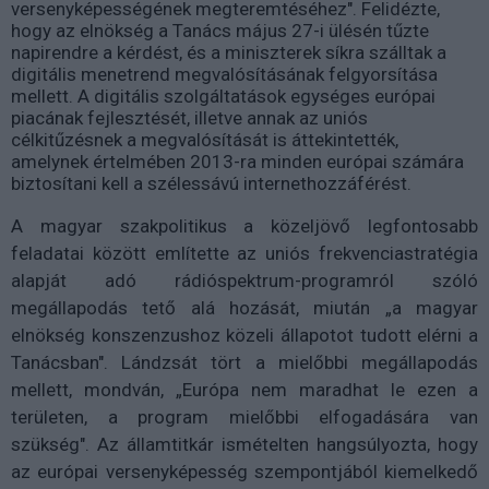
versenyképességének megteremtéséhez". Felidézte,
hogy az elnökség a Tanács május 27-i ülésén tűzte
napirendre a kérdést, és a miniszterek síkra szálltak a
digitális menetrend megvalósításának felgyorsítása
mellett. A digitális szolgáltatások egységes európai
piacának fejlesztését, illetve annak az uniós
célkitűzésnek a megvalósítását is áttekintették,
amelynek értelmében 2013-ra minden európai számára
biztosítani kell a szélessávú internethozzáférést.
A magyar szakpolitikus a közeljövő legfontosabb
feladatai között említette az uniós frekvenciastratégia
alapját adó rádióspektrum-programról szóló
megállapodás tető alá hozását, miután „a magyar
elnökség konszenzushoz közeli állapotot tudott elérni a
Tanácsban". Lándzsát tört a mielőbbi megállapodás
mellett, mondván, „Európa nem maradhat le ezen a
területen, a program mielőbbi elfogadására van
szükség". Az államtitkár ismételten hangsúlyozta, hogy
az európai versenyképesség szempontjából kiemelkedő