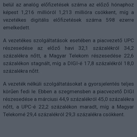
belül az analóg előfizetések száma az előző hónaphoz
képest 1,216 millióról 1,213 millióra csökkent, míg a
vezetékes digitális előfizetések száma 598 ezerre
emelkedett.
A vezetékes szolgáltatások esetében a piacvezető UPC
részesedése az előző havi 32,1 százalékról 34,2
százalékra nőtt, a Magyar Telekom részesedése 22,6
százalékon stagnált, míg a DIGI-é 17,8 százalékról 18,0
százalékra nőtt.
A vezeték nélküli szolgáltatásokat a gyorsjelentés teljes
körűen fedi le. Ebben a szegmensben a piacvezető DIGI
részesedése a márciusi 44,9 százalékról 45,0 százalékra
nőtt, a UPC-é 22,2 százalékon maradt, míg a Magyar
Telekomé 29,4 százalékról 29,3 százalékra csökkent.