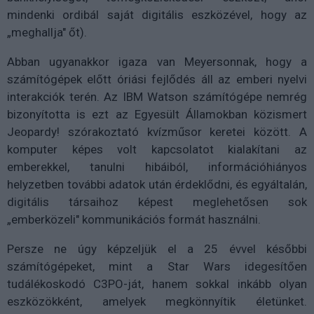
mindenki ordibál saját digitális eszközével, hogy az
„meghallja" őt).
Abban ugyanakkor igaza van Meyersonnak, hogy a
számítógépek előtt óriási fejlődés áll az emberi nyelvi
interakciók terén. Az IBM Watson számítógépe nemrég
bizonyította is ezt az Egyesült Államokban közismert
Jeopardy! szórakoztató kvízműsor keretei között. A
komputer képes volt kapcsolatot kialakítani az
emberekkel, tanulni hibáiból, információhiányos
helyzetben további adatok után érdeklődni, és egyáltalán,
digitális társaihoz képest meglehetősen sok
„emberközeli" kommunikációs formát használni.
Persze ne úgy képzeljük el a 25 évvel későbbi
számítógépeket, mint a Star Wars idegesítően
tudálékoskodó C3PO-ját, hanem sokkal inkább olyan
eszközökként, amelyek megkönnyítik életünket.