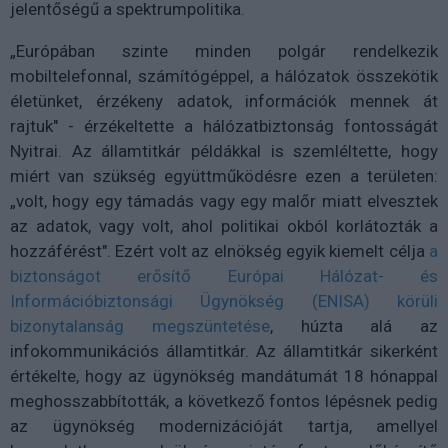
jelentőségű a spektrumpolitika.
„Európában szinte minden polgár rendelkezik
mobiltelefonnal, számítógéppel, a hálózatok összekötik
életünket, érzékeny adatok, információk mennek át
rajtuk" - érzékeltette a hálózatbiztonság fontosságát
Nyitrai. Az államtitkár példákkal is szemléltette, hogy
miért van szükség együttműködésre ezen a területen:
„volt, hogy egy támadás vagy egy malőr miatt elvesztek
az adatok, vagy volt, ahol politikai okból korlátozták a
hozzáférést". Ezért volt az elnökség egyik kiemelt célja
a
biztonságot erősítő Európai Hálózat- és
Információbiztonsági Ügynökség (ENISA) körüli
bizonytalanság megszüntetése
, húzta alá az
infokommunikációs államtitkár. Az államtitkár sikerként
értékelte, hogy az ügynökség mandátumát 18 hónappal
meghosszabbították, a következő fontos lépésnek pedig
az ügynökség modernizációját tartja, amellyel