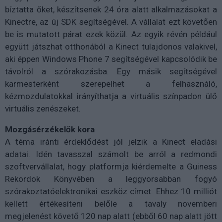
bíztatta őket, készítsenek 24 óra alatt alkalmazásokat a
Kinectre, az új SDK segítségével. A vállalat ezt követően
be is mutatott párat ezek közül. Az egyik révén például
együtt játszhat otthonából a Kinect tulajdonos valakivel,
aki éppen Windows Phone 7 segítségével kapcsolódik be
távolról a szórakozásba. Egy másik segítségével
karmesterként szerepelhet a felhasználó,
kézmozdulatokkal irányíthatja a virtuális színpadon ülő
virtuális zenészeket.
Mozgásérzékelők kora
A téma iránti érdeklődést jól jelzik a Kinect eladási
adatai. Idén tavasszal számolt be arról a redmondi
szoftvervállalat, hogy platformja kiérdemelte a Guiness
Rekordok Könyvében a leggyorsabban fogyó
szórakoztatóelektronikai eszköz címet. Ehhez 10 milliót
kellett értékesíteni belőle a tavaly novemberi
megjelenést követő 120 nap alatt (ebből 60 nap alatt jött