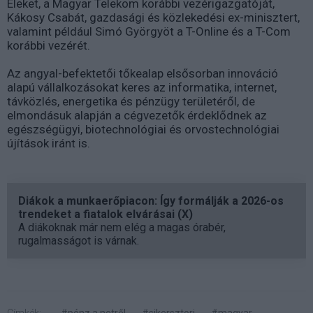
Eleket, a Magyar Telekom korábbi vezérigazgatóját,
Kákosy Csabát, gazdasági és közlekedési ex-minisztert,
valamint például Simó Györgyöt a T-Online és a T-Com
korábbi vezérét.
Az angyal-befektetői tőkealap elsősorban innováció
alapú vállalkozásokat keres az informatika, internet,
távközlés, energetika és pénzügy területéről, de
elmondásuk alapján a cégvezetők érdeklődnek az
egészségügyi, biotechnológiai és orvostechnológiai
újítások iránt is.
Diákok a munkaerőpiacon: Így formálják a 2026-os
trendeket a fiatalok elvárásai (X)
A diákoknak már nem elég a magas órabér,
rugalmasságot is várnak.
Címkék:
#pénz a netről
#sikersztori
#magyar