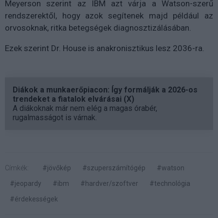
Meyerson szerint az IBM azt várja a Watson-szerű
rendszerektől, hogy azok segítenek majd például az
orvosoknak, ritka betegségek diagnosztizálásában.
Ezek szerint Dr. House is anakronisztikus lesz 2036-ra.
Diákok a munkaerőpiacon: Így formálják a 2026-os
trendeket a fiatalok elvárásai (X)
A diákoknak már nem elég a magas órabér,
rugalmasságot is várnak.
Címkék:
#jövőkép
#szuperszámítógép
#watson
#jeopardy
#ibm
#hardver/szoftver
#technológia
#érdekességek