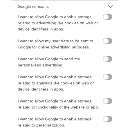
rugalmasságot is várnak.
Google consents
I want to allow Google to enable storage
related to advertising like cookies on web or
device identifiers in apps.
Címkék:
#távközlés
#nyitrai zsolt
#nfm
#uniós
elnökség
#eu
#európai unió
#üzlet
#e-government
I want to allow my user data to be sent to
Google for online advertising purposes.
I want to allow Google to send me
personalized advertising.
Mozgásérzékelés PC-re
I want to allow Google to enable storage
related to analytics like cookies on web or
device identifiers in apps.
Szilágyi Szabolcs
|
2011 június 17. 11:54
I want to allow Google to enable storage
related to functionality of the website or app.
Megnyílt az út az oktatási, gyógyászati,
I want to allow Google to enable storage
autóipari alkalmazások előtt.
related to personalization.