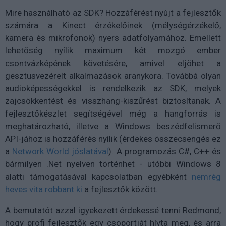
Mire használható az SDK? Hozzáférést nyújt a fejlesztők
számára a Kinect érzékelőinek (mélységérzékelő,
kamera és mikrofonok) nyers adatfolyamához. Emellett
lehetőség nyílik maximum két mozgó ember
csontvázképének követésére, amivel eljöhet a
gesztusvezérelt alkalmazások aranykora. Továbbá olyan
audioképességekkel is rendelkezik az SDK, melyek
zajcsökkentést és visszhang-kiszűrést biztosítanak. A
fejlesztőkészlet segítségével még a hangforrás is
meghatározható, illetve a Windows beszédfelismerő
API-jához is hozzáférés nyílik (érdekes összecsengés ez
a
Network World jóslatával
). A programozás C#, C++ és
bármilyen .Net nyelven történhet - utóbbi Windows 8
alatti támogatásával kapcsolatban egyébként
nemrég
heves vita robbant ki
a fejlesztők között.
A bemutatót azzal igyekezett érdekessé tenni Redmond,
hogy profi fejlesztők egy csoportját hívta meg, és arra