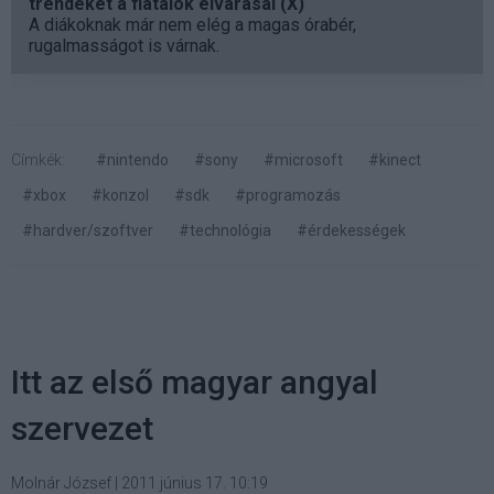
trendeket a fiatalok elvárásai (X)
A diákoknak már nem elég a magas órabér,
rugalmasságot is várnak.
Címkék:
#nintendo
#sony
#microsoft
#kinect
#xbox
#konzol
#sdk
#programozás
#hardver/szoftver
#technológia
#érdekességek
Itt az első magyar angyal
szervezet
Molnár József
|
2011 június 17. 10:19