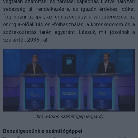
végtelen számítási és tárolási kapacitás illetve hálózati
sebesség áll rendelkezésre, az igazán érdekes időket
fog hozni az ipar, az egészségügy, a várostervezés, az
energia-előállítás és -felhasználás, a kereskedelem és a
szórakoztatás terén egyaránt. Lássuk, mit jósolnak a
szakértők 2036-ra!
ibm watson számítógép jeopardy
Beszélgessünk a számítógéppel