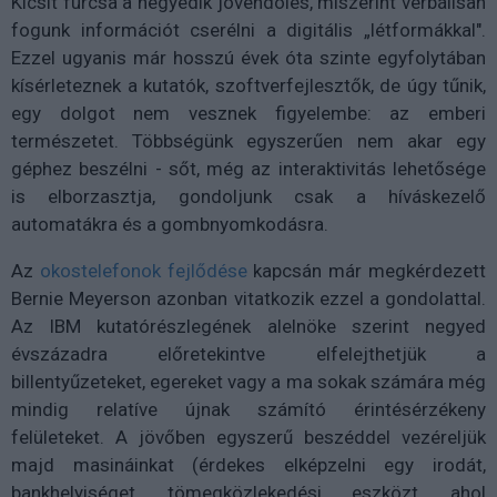
Kicsit furcsa a negyedik jövendölés, miszerint verbálisan
fogunk információt cserélni a digitális „létformákkal".
Ezzel ugyanis már hosszú évek óta szinte egyfolytában
kísérleteznek a kutatók, szoftverfejlesztők, de úgy tűnik,
egy dolgot nem vesznek figyelembe: az emberi
természetet. Többségünk egyszerűen nem akar egy
géphez beszélni - sőt, még az interaktivitás lehetősége
is elborzasztja, gondoljunk csak a híváskezelő
automatákra és a gombnyomkodásra.
Az
okostelefonok fejlődése
kapcsán már megkérdezett
Bernie Meyerson azonban vitatkozik ezzel a gondolattal.
Az IBM kutatórészlegének alelnöke szerint negyed
évszázadra előretekintve elfelejthetjük a
billentyűzeteket, egereket vagy a ma sokak számára még
mindig relatíve újnak számító érintésérzékeny
felületeket. A jövőben egyszerű beszéddel vezéreljük
majd masináinkat (érdekes elképzelni egy irodát,
bankhelyiséget, tömegközlekedési eszközt, ahol