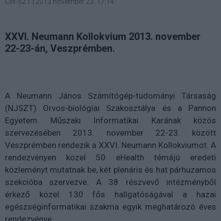
CW-SZT
|
2013 november 23. 17:14
XXVI. Neumann Kollokvium 2013. november
22-23-án, Veszprémben.
A Neumann János Számítógép-tudományi Társaság
(NJSZT) Orvos-biológiai Szakosztálya és a Pannon
Egyetem Műszaki Informatikai Karának közös
szervezésében 2013. november 22-23. között
Veszprémben rendezik a XXVI. Neumann Kollokviumot. A
rendezvényen közel 50 eHealth témájú eredeti
közleményt mutatnak be, két plenáris és hat párhuzamos
szekcióba szervezve. A 38 részvevő intézményből
érkező közel 130 fős hallgatóságával a hazai
egészséginformatikai szakma egyik meghatározó éves
rendezvénye.