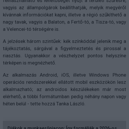
felhasználható és lehetőséget nyújt a területi szűrésre,
vagyis az állampolgárok beállíthatják, melyik megyéről
kívánnak információkat kapni, illetve a régió szűkíthető a
nagy tavak, vagyis a Balaton, a Fertő-tó, a Tisza-tó, vagy
a Velencei-tó térségére is.
A jelzések három szintűek: kék színkóddal jelenik meg a
tájékoztatás, sárgával a figyelmeztetés és pirossal a
riasztás. Ugyanakkor a vészhelyzet pontos helyszíne
térképen is megnézhető.
Az alkalmazás Android, iOS, illetve Windows Phone
operációs rendszerekkel ellátott mobil eszközökön lesz
alkalmazható; az androidos készülékeken már most
elérhető, a többi formátumban pedig néhány napon vagy
héten belül - tette hozzá Tanka László.
Diákok a munkaerőpiacon: Így formálják a 2026-os