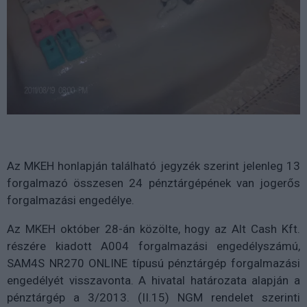
Az MKEH honlapján található jegyzék szerint jelenleg 13
forgalmazó összesen 24 pénztárgépének van jogerős
forgalmazási engedélye.
Az MKEH október 28-án közölte, hogy az Alt Cash Kft.
részére kiadott A004 forgalmazási engedélyszámú,
SAM4S NR270 ONLINE típusú pénztárgép forgalmazási
engedélyét visszavonta. A hivatal határozata alapján a
pénztárgép a 3/2013. (II.15) NGM rendelet szerinti