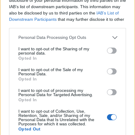
csatlakozik:
disclosure of your personal information by third parties on the
IAB’s list of downstream participants. This information may
1.) Ágazati Informatika aktuális kérdései műhely
also be disclosed by us to third parties on the
IAB’s List of
értekezlet.
Downstream Participants
that may further disclose it to other
Elsősorban az intézményi informatikusok tájékoztatását
third parties.
szolgálja a folyamatban lévő nagy eHealth projektekről,
Please note that this website/app uses one or more Google
mely téma azonban sok kutató számára is érdekes lehet.
Personal Data Processing Opt Outs
services and may gather and store information including but
2.) Egészségügyi informatika orvosegyetemi oktatása
not limited to your visit or usage behaviour. You may click to
I want to opt-out of the Sharing of my
műhely értekezlet
personal data.
grant or deny consent to Google and its third-party tags to
Opted In
A négy orvosi egyetem képviselői tekintik át az
use your data for below specified purposes in below Google
egészségügyi informatika oktatás jelenét, jövőjét. A
consent section.
I want to opt-out of the Sale of my
Personal Data.
szervezők örömmel fogadják érdeklődők csatlakozását.
Opted In
3.) Olasz Magyar Szekcióülés
Az Olasz-Magyar kulturális év keretében megvalósuló
I want to opt-out of processing my
Personal Data for Targeted Advertising.
rendezvényen a diabetes ellátás és az
Opted In
egészségturizmushoz kapcsolódó olasz és magyar
I want to opt-out of Collection, Use,
fejlesztési eredményekről, tervekről hallhatunk.
Retention, Sale, and/or Sharing of my
Personal Data that Is Unrelated with the
Purposes for which it was collected.
A részletes program a Kollokvium honlapján elérhető.
Opted Out