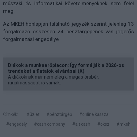
műszaki és informatikai követelményeknek nem felel
meg.
Az MKEH honlapján található jegyzék szerint jelenleg 13
forgalmazó összesen 24 pénztárgépének van jogerős
forgalmazási engedélye.
Diákok a munkaerőpiacon: Így formálják a 2026-os
trendeket a fiatalok elvárásai (X)
A diákoknak már nem elég a magas órabér,
rugalmasságot is várnak.
Címkék:
#üzlet
#pénztárgép
#online kassza
#engedély
#cash company
#alt cash
#oksz
#mkeh