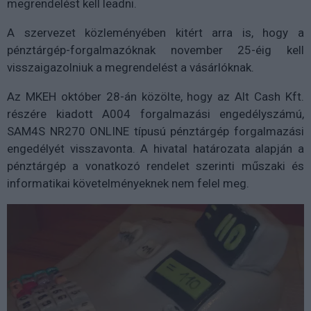
megrendelést kell leadni.
A szervezet közleményében kitért arra is, hogy a
pénztárgép-forgalmazóknak november 25-éig kell
visszaigazolniuk a megrendelést a vásárlóknak.
Az MKEH október 28-án közölte, hogy az Alt Cash Kft.
részére kiadott A004 forgalmazási engedélyszámú,
SAM4S NR270 ONLINE típusú pénztárgép forgalmazási
engedélyét visszavonta. A hivatal határozata alapján a
pénztárgép a vonatkozó rendelet szerinti műszaki és
informatikai követelményeknek nem felel meg.