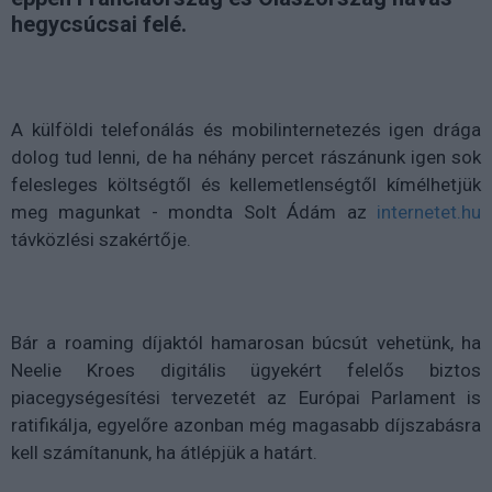
hegycsúcsai felé.
A külföldi telefonálás és mobilinternetezés igen drága
dolog tud lenni, de ha néhány percet rászánunk igen sok
felesleges költségtől és kellemetlenségtől kímélhetjük
meg magunkat - mondta Solt Ádám az
internetet.hu
távközlési szakértője.
Bár a roaming díjaktól hamarosan búcsút vehetünk, ha
Neelie Kroes digitális ügyekért felelős biztos
piacegységesítési tervezetét az Európai Parlament is
ratifikálja, egyelőre azonban még magasabb díjszabásra
kell számítanunk, ha átlépjük a határt.