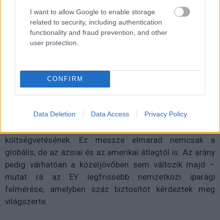
I want to allow Google to enable storage
Pavlovic Jovan
|
2013 november 25. 14:20
related to security, including authentication
functionality and fraud prevention, and other
user protection.
Az európai biztosítók lemaradtak a digitális
technológiák alkalmazásában.
CONFIRM
Data Deletion
Data Access
Privacy Policy
A társaságok négyötöde kevesebb mint tíz százalékát
költi erre a területre az IT- és üzletfejlesztési
költségvetésének. Ez messze elmarad nemcsak a
globális, de az ázsiai és az amerikai átlagtól is. Az arány
pedig várhatóan a közeljövőben sem változik majd –
mutat rá az EY legfrissebb nemzetközi iparági
felmérése, amelyben száz biztosítót kérdeztek meg
világszerte.