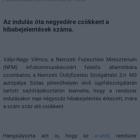
Az indulás óta negyedére csökkent a
hibabejelentések száma.
Vályi-Nagy Vilmos
, a Nemzeti Fejlesztési Minisztérium
(NFM) infokommunikációért felelős államtitkára
szombaton, a Nemzeti Útdíjfizetési Szolgáltató Zrt. M3
autópálya Szilas pihenőhelyén lévő ügyfélszolgálatán
tartott sajtótájékoztatón kiemelte, hogy a rendszer
indulásakor napi négyszáz hibabejelentés érkezett, mára
a szám száz alá csökkent.
Hangsúlyozta azt is, hogy az
e-útdíj
rendszer