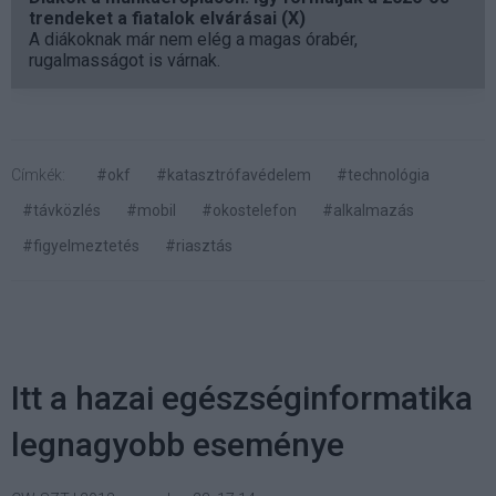
trendeket a fiatalok elvárásai (X)
A diákoknak már nem elég a magas órabér,
rugalmasságot is várnak.
Címkék:
#okf
#katasztrófavédelem
#technológia
#távközlés
#mobil
#okostelefon
#alkalmazás
#figyelmeztetés
#riasztás
Itt a hazai egészséginformatika
legnagyobb eseménye