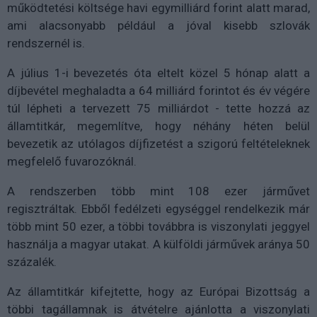
működtetési költsége havi egymilliárd forint alatt marad,
ami alacsonyabb például a jóval kisebb szlovák
rendszernél is.
A július 1-i bevezetés óta eltelt közel 5 hónap alatt a
díjbevétel meghaladta a 64 milliárd forintot és év végére
túl lépheti a tervezett 75 milliárdot - tette hozzá az
államtitkár, megemlítve, hogy néhány héten belül
bevezetik az utólagos díjfizetést a szigorú feltételeknek
megfelelő fuvarozóknál.
A rendszerben több mint 108 ezer járművet
regisztráltak. Ebből fedélzeti egységgel rendelkezik már
több mint 50 ezer, a többi továbbra is viszonylati jeggyel
használja a magyar utakat. A külföldi járművek aránya 50
százalék.
Az államtitkár kifejtette, hogy az Európai Bizottság a
többi tagállamnak is átvételre ajánlotta a viszonylati