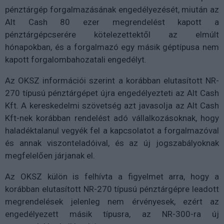
pénztárgép forgalmazásának engedélyezését, miután az
Alt Cash 80 ezer megrendelést kapott a
pénztárgépcserére kötelezettektől az elmúlt
hónapokban, és a forgalmazó egy másik géptípusa nem
kapott forgalombahozatali engedélyt.
Az OKSZ információi szerint a korábban elutasított NR-
270 típusú pénztárgépet újra engedélyezteti az Alt Cash
Kft. A kereskedelmi szövetség azt javasolja az Alt Cash
Kft-nek korábban rendelést adó vállalkozásoknak, hogy
haladéktalanul vegyék fel a kapcsolatot a forgalmazóval
és annak viszonteladóival, és az új jogszabályoknak
megfelelően járjanak el.
Az OKSZ külön is felhívta a figyelmet arra, hogy a
korábban elutasított NR-270 típusú pénztárgépre leadott
megrendelések jelenleg nem érvényesek, ezért az
engedélyezett másik típusra, az NR-300-ra új