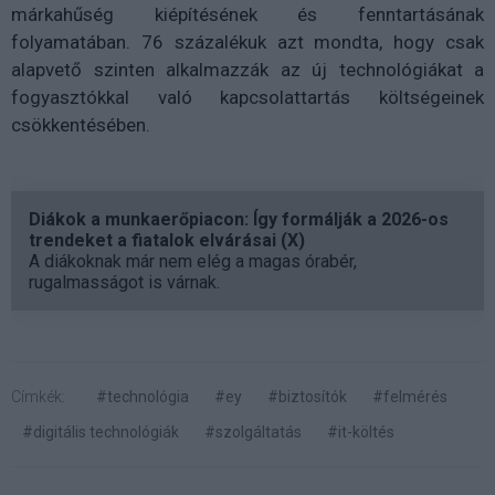
márkahűség kiépítésének és fenntartásának
folyamatában. 76 százalékuk azt mondta, hogy csak
alapvető szinten alkalmazzák az új technológiákat a
fogyasztókkal való kapcsolattartás költségeinek
csökkentésében.
Diákok a munkaerőpiacon: Így formálják a 2026-os
trendeket a fiatalok elvárásai (X)
A diákoknak már nem elég a magas órabér,
rugalmasságot is várnak.
Címkék:
#technológia
#ey
#biztosítók
#felmérés
#digitális technológiák
#szolgáltatás
#it-költés