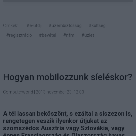
Címkék:
#e-útdíj
#üzembiztosság
#költség
#regisztráció
#bevétel
#nfm
#üzlet
Hogyan mobilozzunk síeléskor?
Computerworld
|
2013 november 23. 12:00
A tél lassan beköszönt, s ezáltal a síszezon is,
rengetegen veszik ilyenkor útjukat az
szomszédos Ausztria vagy Szlovákia, vagy
éppen Franciaország és Olaszország havas