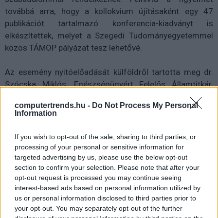
továbbá arra, hogy a kollokvium újításaként egy 47
publikációt tartalmazó konferencia-kiadványt is
elkészítettek, melyet a Szegedi Tudományegyetemmel
közös TÁMOP pályázat tesz lehetővé.
Az esemény nyitóelőadását külföldről tartotta meg dr.
Szócska Miklós, Egészségügyért Felelős Államtitkár.
Előadásának témaköre a 2014-2020-as EU fejlesztési
computertrends.hu -
Do Not Process My Personal
ciklus eHealth fejlesztési irányaira terjedt ki. Ismertette
Information
az elektronikus egészségügyi megoldások jelenlegi
helyzetét, majd röviden bemutatta a jövőbeni fejlesztési
If you wish to opt-out of the sale, sharing to third parties, or
törekvéseket, infrastrukturális beruházásokat,
processing of your personal or sensitive information for
finanszírozási lehetőségeket és bevezetésre kerülő
targeted advertising by us, please use the below opt-out
section to confirm your selection. Please note that after your
innovatív módszereket, melyekkel nemzetközi, új szintű
opt-out request is processed you may continue seeing
tudást lehet létrehozni.
interest-based ads based on personal information utilized by
us or personal information disclosed to third parties prior to
A rendezvényhez három kísérő műhelybeszélgetés
your opt-out. You may separately opt-out of the further