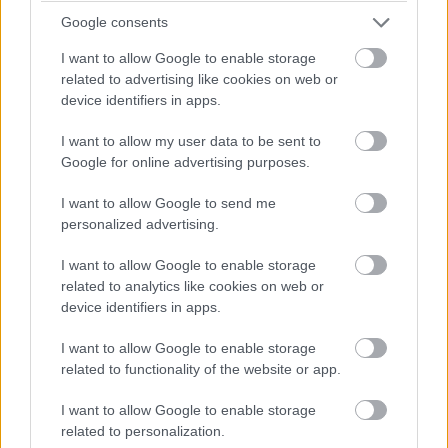
Google consents
I want to allow Google to enable storage
related to advertising like cookies on web or
device identifiers in apps.
Diákok a munkaerőpiacon: Így formálják a 2026-os
trendeket a fiatalok elvárásai (X)
I want to allow my user data to be sent to
A diákoknak már nem elég a magas órabér,
Google for online advertising purposes.
rugalmasságot is várnak.
I want to allow Google to send me
personalized advertising.
I want to allow Google to enable storage
Címkék:
#konferencia
#ehealth
#neumann jános
related to analytics like cookies on web or
számítógép-tudományi társaság
#njszt
#technológia
device identifiers in apps.
I want to allow Google to enable storage
related to functionality of the website or app.
I want to allow Google to enable storage
related to personalization.
Túl analógok a biztosítók