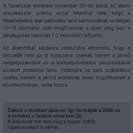
A fuvarozók kérésére november 30-tól bővül az elemi
útszakaszok száma, ezzel lehetővé válik, hogy a
telephelyekre, ipari parkokba tartó kamionoknak ne kelljen
10-15 kilométer után megfizetniük a díjat, elég lesz a
ténylegesen használt 1-2 kilométert kifizetni.
Az államtitkár kérdésre válaszolva elmondta, hogy a
bliccelők nem az út hosszával csalnak, hanem a jármű
tengelyszámával és a környezetvédelmi besorolásával
szokott probléma lenni. Többnyire ez sem szándékos
csalás, hanem a jármű adatainak téves rögzítésének a
következménye - tette hozzá.
Diákok a munkaerőpiacon: Így formálják a 2026-os
trendeket a fiatalok elvárásai (X)
A diákoknak már nem elég a magas órabér,
rugalmasságot is várnak.