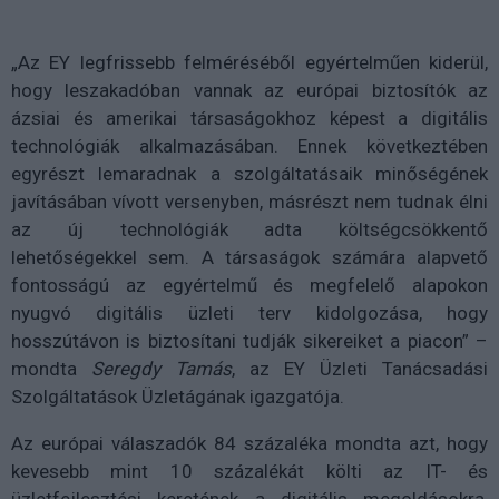
„Az EY legfrissebb felméréséből egyértelműen kiderül,
hogy leszakadóban vannak az európai biztosítók az
ázsiai és amerikai társaságokhoz képest a digitális
technológiák alkalmazásában. Ennek következtében
egyrészt lemaradnak a szolgáltatásaik minőségének
javításában vívott versenyben, másrészt nem tudnak élni
az új technológiák adta költségcsökkentő
lehetőségekkel sem. A társaságok számára alapvető
fontosságú az egyértelmű és megfelelő alapokon
nyugvó digitális üzleti terv kidolgozása, hogy
hosszútávon is biztosítani tudják sikereiket a piacon” –
mondta
Seregdy Tamás
, az EY Üzleti Tanácsadási
Szolgáltatások Üzletágának igazgatója.
Az európai válaszadók 84 százaléka mondta azt, hogy
kevesebb mint 10 százalékát költi az IT- és