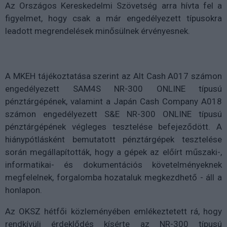
Az Országos Kereskedelmi Szövetség arra hívta fel a
figyelmet, hogy csak a már engedélyezett típusokra
leadott megrendelések minősülnek érvényesnek.
A MKEH tájékoztatása szerint az Alt Cash A017 számon
engedélyezett SAM4S NR-300 ONLINE típusú
pénztárgépének, valamint a Japán Cash Company A018
számon engedélyezett S&E NR-300 ONLINE típusú
pénztárgépének végleges tesztelése befejeződött. A
hiánypótlásként bemutatott pénztárgépek tesztelése
során megállapították, hogy a gépek az előírt műszaki-,
informatikai- és dokumentációs követelményeknek
megfelelnek, forgalomba hozataluk megkezdhető - áll a
honlapon.
Az OKSZ hétfői közleményében emlékeztetett rá, hogy
rendkívüli érdeklődés kísérte az NR-300 típusú