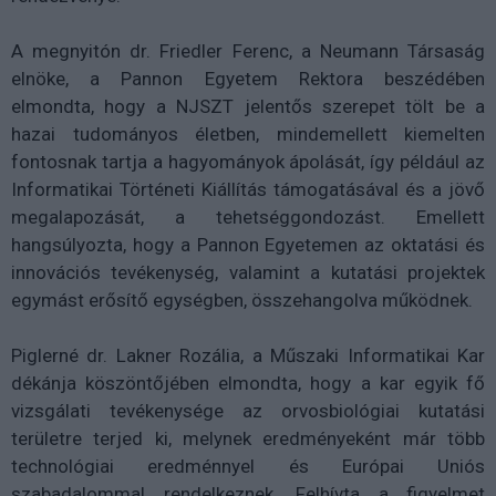
A megnyitón dr. Friedler Ferenc, a Neumann Társaság
elnöke, a Pannon Egyetem Rektora beszédében
elmondta, hogy a NJSZT jelentős szerepet tölt be a
hazai tudományos életben, mindemellett kiemelten
fontosnak tartja a hagyományok ápolását, így például az
Informatikai Történeti Kiállítás támogatásával és a jövő
megalapozását, a tehetséggondozást. Emellett
hangsúlyozta, hogy a Pannon Egyetemen az oktatási és
innovációs tevékenység, valamint a kutatási projektek
egymást erősítő egységben, összehangolva működnek.
Piglerné dr. Lakner Rozália, a Műszaki Informatikai Kar
dékánja köszöntőjében elmondta, hogy a kar egyik fő
vizsgálati tevékenysége az orvosbiológiai kutatási
területre terjed ki, melynek eredményeként már több
technológiai eredménnyel és Európai Uniós
szabadalommal rendelkeznek. Felhívta a figyelmet