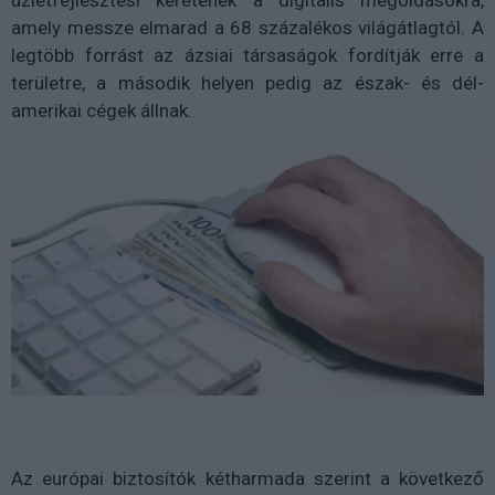
üzletfejlesztési keretének a digitális megoldásokra,
amely messze elmarad a 68 százalékos világátlagtól. A
legtöbb forrást az ázsiai társaságok fordítják erre a
területre, a második helyen pedig az észak- és dél-
amerikai cégek állnak.
Az európai biztosítók kétharmada szerint a következő