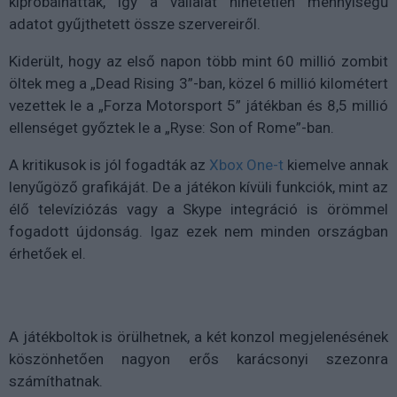
kipróbálhattak, így a vállalat hihetetlen mennyiségű
adatot gyűjthetett össze szervereiről.
Kiderült, hogy az első napon több mint 60 millió zombit
öltek meg a „Dead Rising 3”-ban, közel 6 millió kilométert
vezettek le a „Forza Motorsport 5” játékban és 8,5 millió
ellenséget győztek le a „Ryse: Son of Rome”-ban.
A kritikusok is jól fogadták az
Xbox One-t
kiemelve annak
lenyűgöző grafikáját. De a játékon kívüli funkciók, mint az
élő televíziózás vagy a Skype integráció is örömmel
fogadott újdonság. Igaz ezek nem minden országban
érhetőek el.
A játékboltok is örülhetnek, a két konzol megjelenésének
köszönhetően nagyon erős karácsonyi szezonra
számíthatnak.