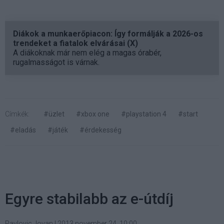
Diákok a munkaerőpiacon: Így formálják a 2026-os
trendeket a fiatalok elvárásai (X)
A diákoknak már nem elég a magas órabér,
rugalmasságot is várnak.
Címkék:
#üzlet
#xbox one
#playstation 4
#start
#eladás
#játék
#érdekesség
Egyre stabilabb az e-útdíj
Pavlovic Jovan
|
2013 november 24. 10:00