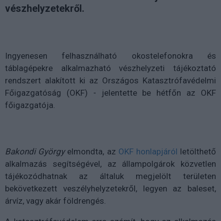
vészhelyzetekről.
Ingyenesen felhasználható okostelefonokra és
táblagépekre alkalmazható vészhelyzeti tájékoztató
rendszert alakított ki az Országos Katasztrófavédelmi
Főigazgatóság (OKF) - jelentette be hétfőn az OKF
főigazgatója.
Bakondi György
elmondta, az
OKF honlapjáról
letölthető
alkalmazás segítségével, az állampolgárok közvetlen
tájékozódhatnak az általuk megjelölt területen
bekövetkezett veszélyhelyzetekről, legyen az baleset,
árvíz, vagy akár földrengés.