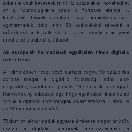
évben is csak kevesebb mint tíz százalékkal növekedhet
az új technológiákra szánt a források aránya. A
középtávú terveik azonban jóval ambiciózusabbak:
egyharmaduk több mint 50 százalékkal növelné a
ráfordítást a következő öt évben, amely már jóval
meghaladja a globális átlagot.
Az európaiak harmadának egyáltalán nincs digitális
üzleti terve
A felmérésben részt vevő európai cégek 90 százaléka
sorolta magát a digitális fejlettségi index alsó
negyedébe, szemben a globális 78 százalékos átlaggal.
Harmaduk nyilatkozott úgy, hogy egyáltalán nincs üzleti
tervük a digitális technológiák alkalmazására – derül ki
az EY iparági jelentéséből.
Több mint kétharmaduk egyesre értékelte magát az ötös
skálán a digitális csatornák alkalmazásában a