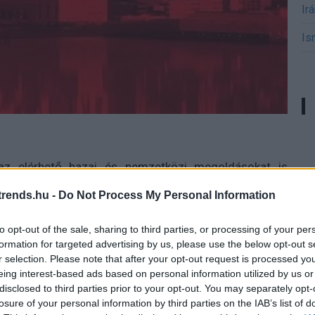
Ir
Is
az elérhető hazai és nemzetközi megoldásokat is
sz egy város élhetőbb, fenntarthatóbb, egészségesebb
rends.hu -
Do Not Process My Personal Information
 segítségével. Az okos megoldások nem csak a város,
k. A smart technológiák révén komfortosabbá tehetjük
to opt-out of the sale, sharing to third parties, or processing of your per
didőnket, illetve meggyorsíthatjuk hivatalos ügyeink
formation for targeted advertising by us, please use the below opt-out s
 mindennapi élet olyan területeire is kiterjed, mint a
r selection. Please note that after your opt-out request is processed y
 intelligens épületmenedzsment és az e-közigazgatás.
eing interest-based ads based on personal information utilized by us or
disclosed to third parties prior to your opt-out. You may separately opt-
re is alkalom nyílik, hiszen az esemény összehozza a
losure of your personal information by third parties on the IAB’s list of