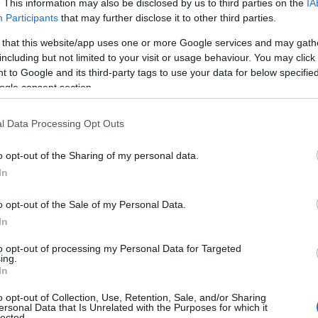
. This information may also be disclosed by us to third parties on the
IA
 és szállítókat, valamint a központi közigazgatás
Participants
that may further disclose it to other third parties.
során Soltész Attila, az Informatika a Társadalomért
Károly Balázs, infokommunikációért felelős helyettes
 that this website/app uses one or more Google services and may gath
kos városok lehetőségeit ismerteti, míg Kulcsár Sándor,
including but not limited to your visit or usage behaviour. You may click 
 to Google and its third-party tags to use your data for below specifi
je a magyarországi okos városokról és a Lechner
ogle consent section.
konferencia főbb témáiban az előadókkal kerekasztal
dezői.
l Data Processing Opt Outs
9:00 - 18:30. Helyszín: Budaörsi Városi Uszoda és
o opt-out of the Sharing of my personal data.
ndezvény ingyenes látogatható. További információk és
In
ldalon.
o opt-out of the Sale of my Personal Data.
In
to opt-out of processing my Personal Data for Targeted
ing.
In
 trendeket a fiatalok elvárásai (X)
ágot is várnak.
o opt-out of Collection, Use, Retention, Sale, and/or Sharing
ersonal Data that Is Unrelated with the Purposes for which it
lected.