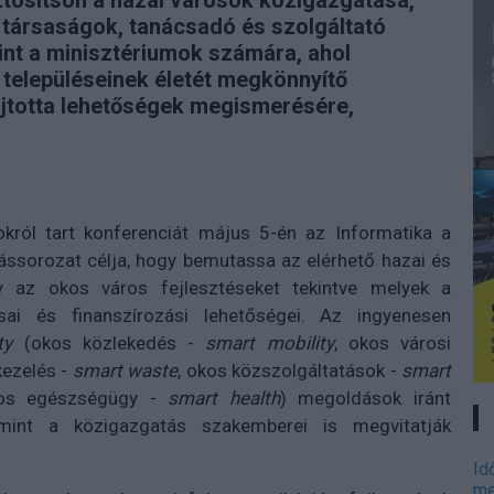
iztosítson a hazai városok közigazgatása,
társaságok, tanácsadó és szolgáltató
int a minisztériumok számára, ahol
 településeinek életét megkönnyítő
jtotta lehetőségek megismerésére,
sokról tart konferenciát május 5-én az Informatika a
ssorozat célja, hogy bemutassa az elérhető hazai és
y az okos város fejlesztéseket tekintve melyek a
ai és finanszírozási lehetőségei. Az ingyenesen
ty
(okos közlekedés -
smart mobility
, okos városi
kezelés -
smart waste
, okos közszolgáltatások -
smart
kos egészségügy -
smart health
) megoldások iránt
amint a közigazgatás szakemberei is megvitatják
Id
me