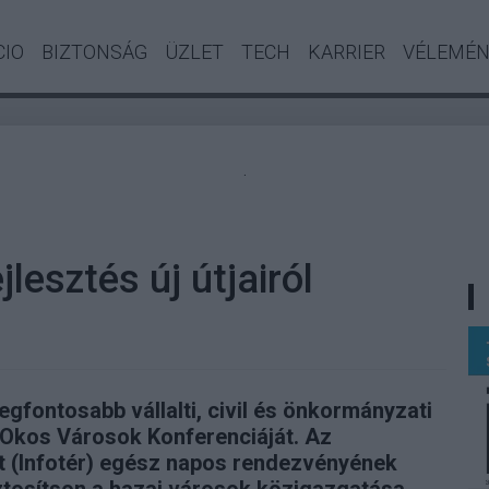
CIO
BIZTONSÁG
ÜZLET
TECH
KARRIER
VÉLEMÉ
.
lesztés új útjairól
gfontosabb vállalti, civil és önkormányzati
 Okos Városok Konferenciáját. Az
t (Infotér) egész napos rendezvényének