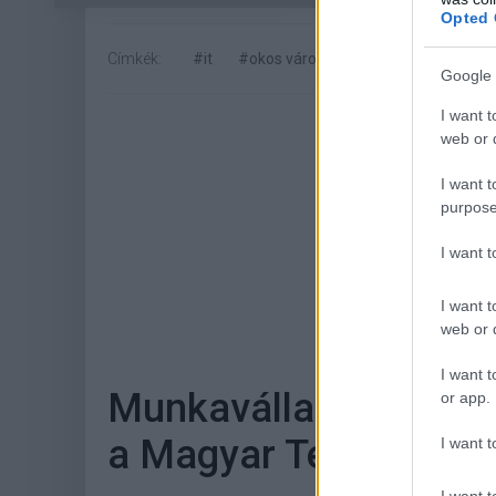
Opted 
Címkék:
#it
#okos városok
#konferencia
#
Google 
I want t
web or d
I want t
purpose
I want 
Hoz
I want t
web or d
I want t
Munkavállalói résztul
or app.
a Magyar Telekom
I want t
I want t