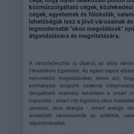
célja, hogy olyan találkozási pontot b
közműszolgáltató cégek, közlekedési 
cégek, egyetemek és főiskolák, valam
lehetőségük lesz a jövő városainak és
legmodernebb "okos megoldások" nyú
átgondolására és megvitatására.
A városfejlesztés új útjairól, az okos váro
Társadalom Egyesület. Az egész napos előadá
nemzetközi megoldásokat, illetve azt, hog
kormányzat központi szakmai iránymutatás
látogatható esemény keretében a
smart ci
logisztika -
smart city logistics
, okos hulladék
services
, okos energia -
smart energy
, o
érdeklődő városvezetők és szállítók, val
elgondolásaikat