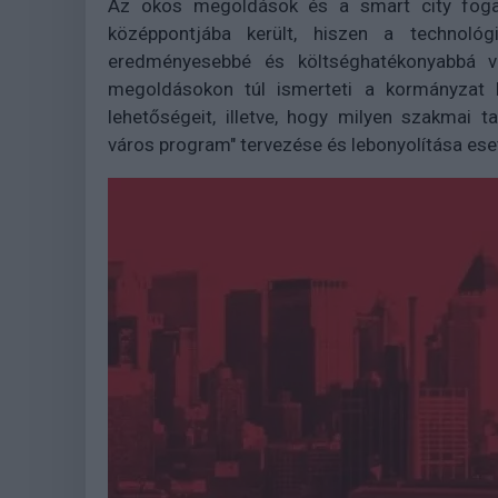
Az okos megoldások és a smart city foga
középpontjába került, hiszen a technológ
eredményesebbé és költséghatékonyabbá vá
megoldásokon túl ismerteti a kormányzat k
lehetőségeit, illetve, hogy milyen szakmai 
város program" tervezése és lebonyolítása ese