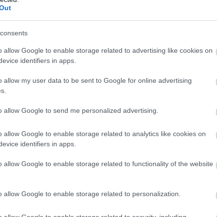
Out
infotér
#üzlet
#technológia
consents
o allow Google to enable storage related to advertising like cookies on
evice identifiers in apps.
o allow my user data to be sent to Google for online advertising
Tetszik
s.
to allow Google to send me personalized advertising.
zászólások
o allow Google to enable storage related to analytics like cookies on
evice identifiers in apps.
o allow Google to enable storage related to functionality of the website
ajdonosi programot indít
o allow Google to enable storage related to personalization.
o allow Google to enable storage related to security, including