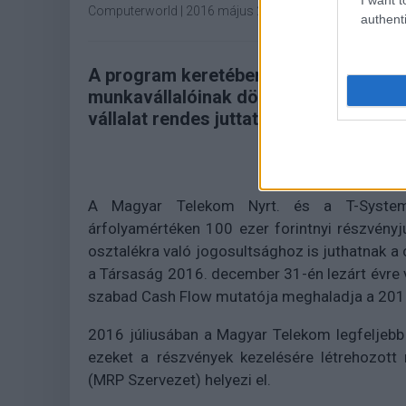
Computerworld
|
2016 május 2. 15:18
authenti
A program keretében a Magyar Teleko
munkavállalóinak döntő többsége rész
vállalat rendes juttatási csomagján fel
A Magyar Telekom Nyrt. és a T-Systems
árfolyamértéken 100 ezer forintnyi részvény
osztalékra való jogosultsághoz is juthatnak a 
a Társaság 2016. december 31-én lezárt évr
szabad Cash Flow mutatója meghaladja a 2015
2016 júliusában a Magyar Telekom legfeljebb 
ezeket a részvények kezelésére létrehozott
(MRP Szervezet) helyezi el.