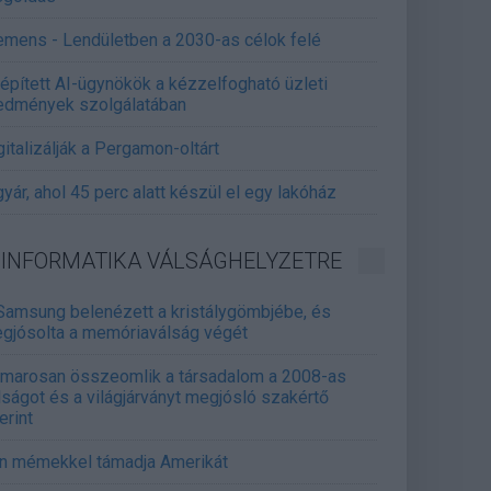
emens - Lendületben a 2030-as célok felé
épített AI-ügynökök a kézzelfogható üzleti
edmények szolgálatában
gitalizálják a Pergamon-oltárt
gyár, ahol 45 perc alatt készül el egy lakóház
INFORMATIKA VÁLSÁGHELYZETRE
Samsung belenézett a kristálygömbjébe, és
gjósolta a memóriaválság végét
marosan összeomlik a társadalom a 2008-as
lságot és a világjárványt megjósló szakértő
erint
án mémekkel támadja Amerikát