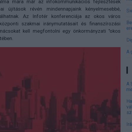
lma mára már az infokommunikációs fejlesztések
iai újítások révén mindennapjaink kényelmesebbé,
Si
lhatnak. Az Infotér konferenciája az okos város
Be
özponti szakmai iránymutatásait és finanszírozási
er
tanácsokat kell megfontolni egy önkormányzati "okos
tében.
Di
A 
A 
me
Ha
vá
sz
Ir