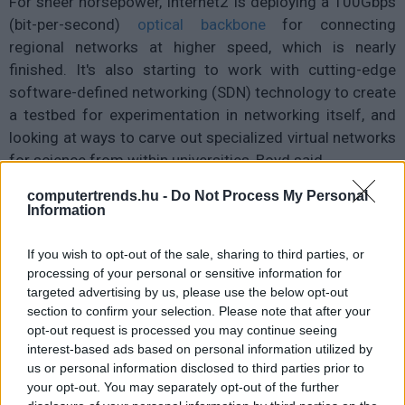
For sheer horsepower, Internet2 is deploying a 100Gbps
(bit-per-second)
optical backbone
for connecting
regional networks at higher speed, which is nearly
finished. It's also starting to work with cutting-edge
software-defined networking (SDN) technology to create
a testbed for experimentation in networking itself, and
looking at ways to carve out specialized virtual networks
for science from within universities, Boyd said.
computertrends.hu -
Do Not Process My Personal
Universities were pioneers on the original Internet, which
Information
for many years primarily linked research institutions and
government agencies. But today, all university students
If you wish to opt-out of the sale, sharing to third parties, or
use the Internet and campus networks are designed
processing of your personal or sensitive information for
targeted advertising by us, please use the below opt-out
largely for the same online activities everyday
section to confirm your selection. Please note that after your
consumers use, such as Web browsing, social
opt-out request is processed you may continue seeing
networking and mobile apps, Boyd said.
interest-based ads based on personal information utilized by
us or personal information disclosed to third parties prior to
That makes Internet2 crucial once again, as a platform
your opt-out. You may separately opt-out of the further