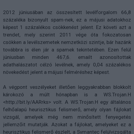
2012 júniusában az összesített levélforgalom 66,8
százaléka bizonyult spam-nek, ez a májusi adatokhoz
képest 1 százalékos csökkenést jelent. Ez követi azt a
trendet, mely szerint 2011 vége óta fokozatosan
csökken a levélszemetek nemzetközi szintje, bár hazánk
továbbra is élen jár a spamek tekintetében. Ezen felül
júniusban minden 467,6. emailt azonosítottak
adathalászatot célzó levélnek, amely 0,04 százalékos
növekedést jelent a májusi felméréshez képest.
A végpont veszélyeket illetően leggyakrabban blokkolt
károkozó a múlt hónapban is a WS.Trojan.H
<http://bit.ly/AARrks> volt. A WS.Trojan.H egy általános
felhőalapú heurisztikus felismerő, amely olyan fájlokat
vizsgál, amelyek még nem minősített fenyegetés
jellemzőit mutatják. Azokat a fájlokat, amelyeket ez a
heurisztikus felismerő észlelt, a Symantec felülvizsgálta