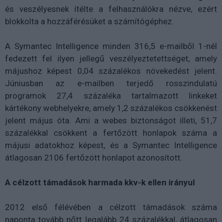
és veszélyesnek ítélte a felhasználókra nézve, ezért
blokkolta a hozzáférésüket a számítógéphez.
A Symantec Intelligence minden 316,5 e-mailből 1-nél
fedezett fel ilyen jellegű veszélyeztetettséget, amely
májushoz képest 0,04 százalékos növekedést jelent.
Júniusban az e-mailben terjedő rosszindulatú
programok 27,4 százaléka tartalmazott linkeket
kártékony webhelyekre, amely 1,2 százalékos csökkenést
jelent május óta. Ami a webes biztonságot illeti, 51,7
százalékkal csökkent a fertőzött honlapok száma a
májusi adatokhoz képest, és a Symantec Intelligence
átlagosan 2106 fertőzött honlapot azonosított.
A célzott támadások harmada kkv-k ellen irányul
2012 első félévében a célzott támadások száma
naponta tovább nőtt legalább 24 százalékkal, átlagosan