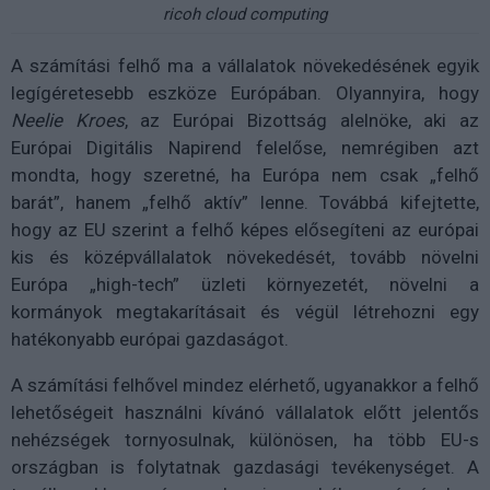
ricoh cloud computing
A számítási felhő ma a vállalatok növekedésének egyik
legígéretesebb eszköze Európában. Olyannyira, hogy
Neelie Kroes
, az Európai Bizottság alelnöke, aki az
Európai Digitális Napirend felelőse, nemrégiben azt
mondta, hogy szeretné, ha Európa nem csak „felhő
barát”, hanem „felhő aktív” lenne. Továbbá kifejtette,
hogy az EU szerint a felhő képes elősegíteni az európai
kis és középvállalatok növekedését, tovább növelni
Európa „high-tech” üzleti környezetét, növelni a
kormányok megtakarításait és végül létrehozni egy
hatékonyabb európai gazdaságot.
A számítási felhővel mindez elérhető, ugyanakkor a felhő
lehetőségeit használni kívánó vállalatok előtt jelentős
nehézségek tornyosulnak, különösen, ha több EU-s
országban is folytatnak gazdasági tevékenységet. A