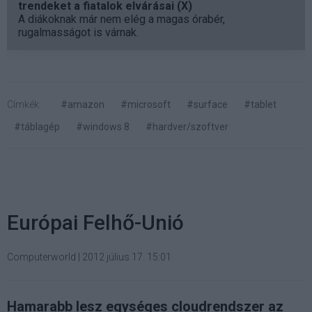
trendeket a fiatalok elvárásai (X)
A diákoknak már nem elég a magas órabér,
rugalmasságot is várnak.
Címkék:
#amazon
#microsoft
#surface
#tablet
#táblagép
#windows 8
#hardver/szoftver
Európai Felhő-Unió
Computerworld
|
2012 július 17. 15:01
Hamarabb lesz egységes cloudrendszer az