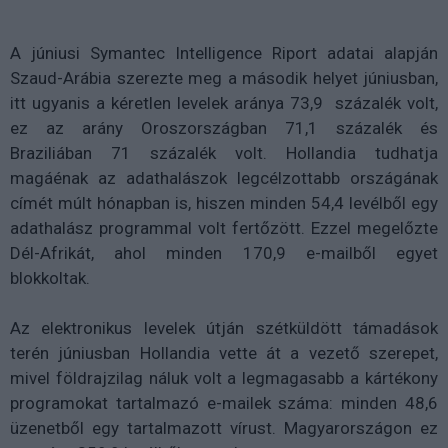
A júniusi Symantec Intelligence Riport adatai alapján
Szaud-Arábia szerezte meg a második helyet júniusban,
itt ugyanis a kéretlen levelek aránya 73,9 százalék volt,
ez az arány Oroszországban 71,1 százalék és
Braziliában 71 százalék volt. Hollandia tudhatja
magáénak az adathalászok legcélzottabb országának
címét múlt hónapban is, hiszen minden 54,4 levélből egy
adathalász programmal volt fertőzött. Ezzel megelőzte
Dél-Afrikát, ahol minden 170,9 e-mailből egyet
blokkoltak.
Az elektronikus levelek útján szétküldött támadások
terén júniusban Hollandia vette át a vezető szerepet,
mivel földrajzilag náluk volt a legmagasabb a kártékony
programokat tartalmazó e-mailek száma: minden 48,6
üzenetből egy tartalmazott vírust. Magyarországon ez