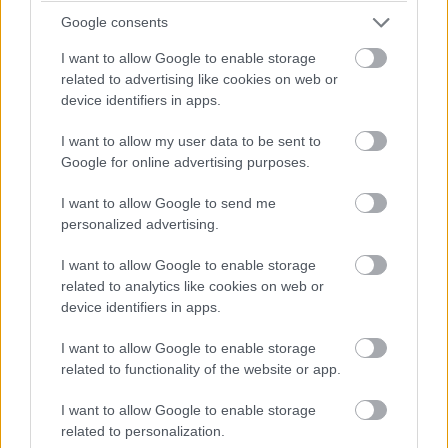
SDN, including the emerging OpenFlow standard, will be
Google consents
a key underlying technology to power both scientific and
network advances, according to Boyd. SDN separates
I want to allow Google to enable storage
related to advertising like cookies on web or
the control of networks from the equipment that moves
device identifiers in apps.
that traffic around. Internet2 devoted a day at its
meeting to a discussion of the emerging technology,
I want to allow my user data to be sent to
which Internet2 participants and other presenters said
Google for online advertising purposes.
could open up many more possibilities for changing
I want to allow Google to send me
what networks can do. It lets engineers program
personalized advertising.
networks in an open-ended way rather than just
configuring dedicated network devices, they said.
I want to allow Google to enable storage
related to analytics like cookies on web or
Internet2 is building SDN capability into its 100Gbps
device identifiers in apps.
network. That could help to make it a testbed for new
I want to allow Google to enable storage
types of networks while also providing for new types of
related to functionality of the website or app.
services that Internet2 can offer its member institutions,
according to Boyd.
I want to allow Google to enable storage
related to personalization.