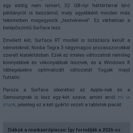
egy eddig nem ismert, 32 GB-nyi háttértárral bíró
példányról is beszámol, mely egyébként minden más
tekintetben megegyezik „testvéreivel”. Ez várhatóan a
belépőszintű Surface lesz.
Emellett két, Surface RT modell is listázásra került a
németeknél; Nvidia Tegra 3 négymagos processzorokkal
szerelt kialakításban. Ezek az inteles változatnál némileg
könnyebbek és vékonyabbak lesznek, és a Windows 8
táblagépekre optimalizált változatát fogják majd
futtatni.
Persze a Surface sikeréhez az Apple-nek és a
Samsungnak is lesz egy-két szava: amint arról
mi is
írtunk
, jelenleg ez a két gyártó vezeti a tabletek piacát.
Diákok a munkaerőpiacon: Így formálják a 2026-os