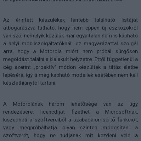
Az érintett készülékek lentebb található listáját
átbogarászva látható, hogy nem éppen új eszközökről
van szó, némelyik közülük már egyáltalán nem is kapható
a helyi mobilszolgáltatóknál: ez magyarázattal szolgál
arra, hogy a Motorola miért nem próbál sürgősen
megoldást találni a kialakult helyzetre. Ettől függetlenül a
cég szerint „proaktív” módon készültek a tiltás életbe
lépésére, így a még kapható modellek esetében nem kell
készlethiánytól tartani.
A Motorolának három lehetősége van az ügy
rendezésére: licencdíjat fizethet a Microsoftnak,
kiszedheti a szoftvereiből a szabadalomsértő funkciót,
vagy megpróbálhatja olyan szinten módosítani a
szoftverét, hogy ne tudjanak mit kezdeni vele a