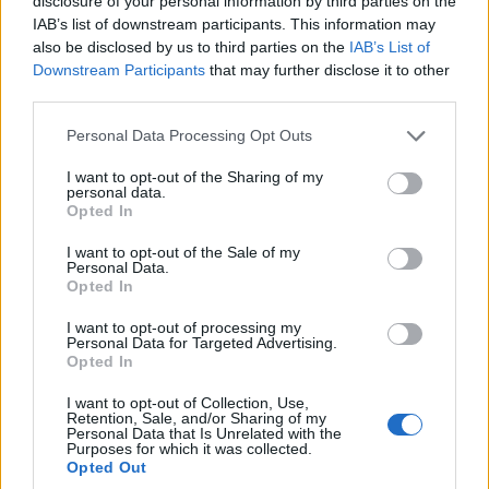
disclosure of your personal information by third parties on the
for exploring the applications of the future, he said. Just
IAB’s list of downstream participants. This information may
as Facebook, the Web browser, and other familiar killer
also be disclosed by us to third parties on the
IAB’s List of
apps were conceived on powerful, advanced academic
Downstream Participants
that may further disclose it to other
networks, the next big Internet application could come
third parties.
out of a university, he said.
Please note that this website/app uses one or more Google
Personal Data Processing Opt Outs
services and may gather and store information including but
"If you try to measure the impact of academia's effects
not limited to your visit or usage behaviour. You may click to
I want to opt-out of the Sharing of my
personal data.
on the U.S. and world economy, it happens to a greater
grant or deny consent to Google and its third-party tags to
Opted In
degree when there's an environment where they can do
use your data for below specified purposes in below Google
consent section.
radical stuff, and some of it sticks to the wall," Boyd
I want to opt-out of the Sale of my
Personal Data.
said.
Opted In
I want to opt-out of processing my
Exploring those new frontiers requires speed, dedicated
Personal Data for Targeted Advertising.
resources and isolation between daily applications and
Opted In
experiments, Boyd said. "The reason we exist is because
I want to opt-out of Collection, Use,
we're doing things different from what the commodity
Retention, Sale, and/or Sharing of my
Personal Data that Is Unrelated with the
service providers are doing."
Purposes for which it was collected.
Opted Out