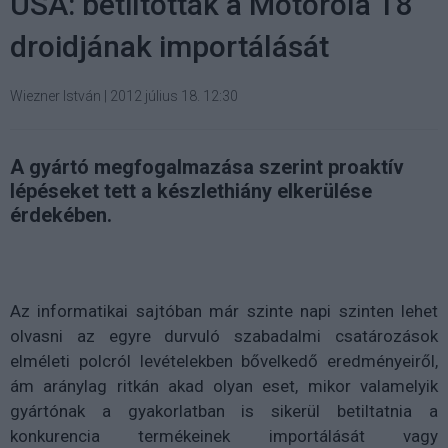
USA: betiltották a Motorola 18
droidjának importálását
Wiezner István
|
2012 július 18. 12:30
A gyártó megfogalmazása szerint proaktív
lépéseket tett a készlethiány elkerülése
érdekében.
Az informatikai sajtóban már szinte napi szinten lehet
olvasni az egyre durvuló szabadalmi csatározások
elméleti polcról levételekben bővelkedő eredményeiről,
ám aránylag ritkán akad olyan eset, mikor valamelyik
gyártónak a gyakorlatban is sikerül betiltatnia a
konkurencia termékeinek importálását vagy