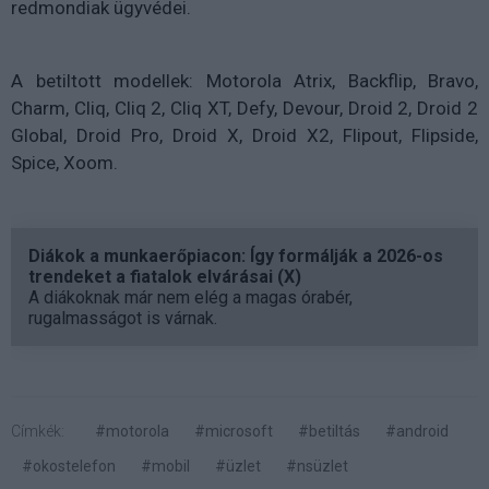
redmondiak ügyvédei.
A betiltott modellek: Motorola Atrix, Backflip, Bravo,
Charm, Cliq, Cliq 2, Cliq XT, Defy, Devour, Droid 2, Droid 2
Global, Droid Pro, Droid X, Droid X2, Flipout, Flipside,
Spice, Xoom.
Diákok a munkaerőpiacon: Így formálják a 2026-os
trendeket a fiatalok elvárásai (X)
A diákoknak már nem elég a magas órabér,
rugalmasságot is várnak.
Címkék:
#motorola
#microsoft
#betiltás
#android
#okostelefon
#mobil
#üzlet
#nsüzlet