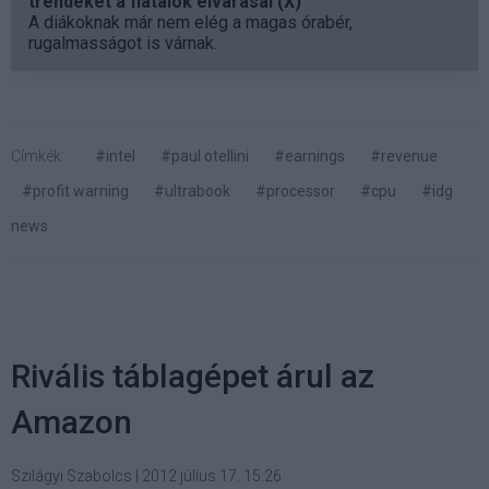
trendeket a fiatalok elvárásai (X)
A diákoknak már nem elég a magas órabér,
rugalmasságot is várnak.
Címkék:
#intel
#paul otellini
#earnings
#revenue
#profit warning
#ultrabook
#processor
#cpu
#idg
news
Rivális táblagépet árul az
Amazon
Szilágyi Szabolcs
|
2012 július 17. 15:26