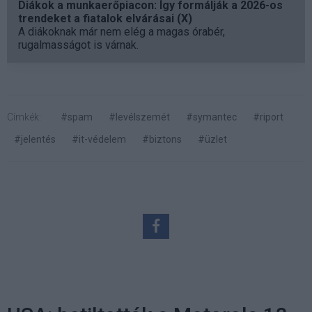
Diákok a munkaerőpiacon: Így formálják a 2026-os
trendeket a fiatalok elvárásai (X)
A diákoknak már nem elég a magas órabér,
rugalmasságot is várnak.
Címkék:
#spam
#levélszemét
#symantec
#riport
#jelentés
#it-védelem
#biztons
#üzlet