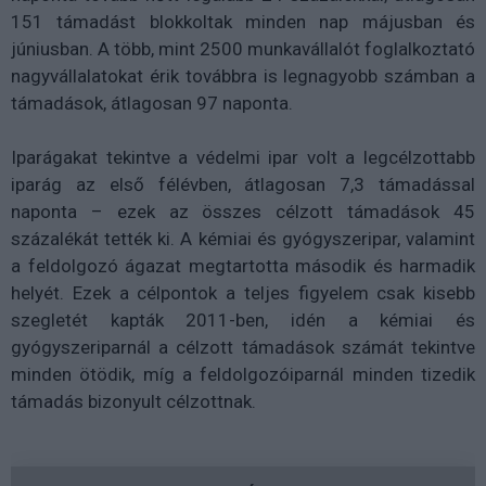
151 támadást blokkoltak minden nap májusban és
júniusban. A több, mint 2500 munkavállalót foglalkoztató
nagyvállalatokat érik továbbra is legnagyobb számban a
támadások, átlagosan 97 naponta.
Iparágakat tekintve a védelmi ipar volt a legcélzottabb
iparág az első félévben, átlagosan 7,3 támadással
naponta – ezek az összes célzott támadások 45
százalékát tették ki. A kémiai és gyógyszeripar, valamint
a feldolgozó ágazat megtartotta második és harmadik
helyét. Ezek a célpontok a teljes figyelem csak kisebb
szegletét kapták 2011-ben, idén a kémiai és
gyógyszeriparnál a célzott támadások számát tekintve
minden ötödik, míg a feldolgozóiparnál minden tizedik
támadás bizonyult célzottnak.