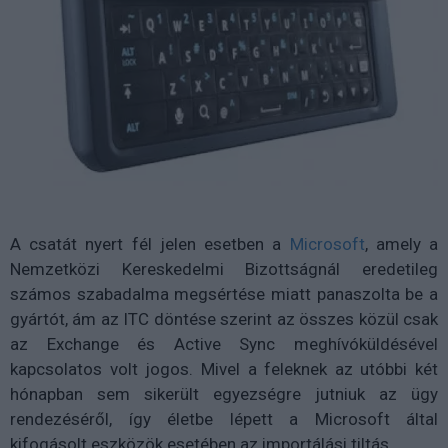
A csatát nyert fél jelen esetben a
Microsoft
, amely a
Nemzetközi Kereskedelmi Bizottságnál eredetileg
számos szabadalma megsértése miatt panaszolta be a
gyártót, ám az ITC döntése szerint az összes közül csak
az Exchange és Active Sync meghívóküldésével
kapcsolatos volt jogos. Mivel a feleknek az utóbbi két
hónapban sem sikerült egyezségre jutniuk az ügy
rendezéséről, így életbe lépett a Microsoft által
kifogásolt eszközök esetében az importálási tiltás.