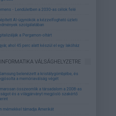
emens - Lendületben a 2030-as célok felé
épített AI-ügynökök a kézzelfogható üzleti
edmények szolgálatában
gitalizálják a Pergamon-oltárt
gyár, ahol 45 perc alatt készül el egy lakóház
INFORMATIKA VÁLSÁGHELYZETRE
Samsung belenézett a kristálygömbjébe, és
gjósolta a memóriaválság végét
marosan összeomlik a társadalom a 2008-as
lságot és a világjárványt megjósló szakértő
erint
án mémekkel támadja Amerikát