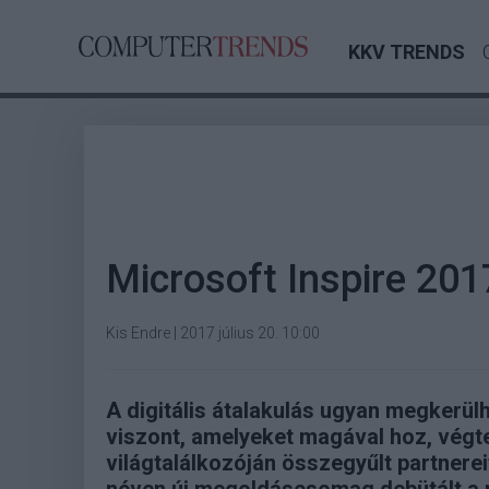
KKV TRENDS
Microsoft Inspire 201
Kis Endre
|
2017 július 20. 10:00
A digitális átalakulás ugyan megkerül
viszont, amelyeket magával hoz, végte
világtalálkozóján összegyűlt partnere