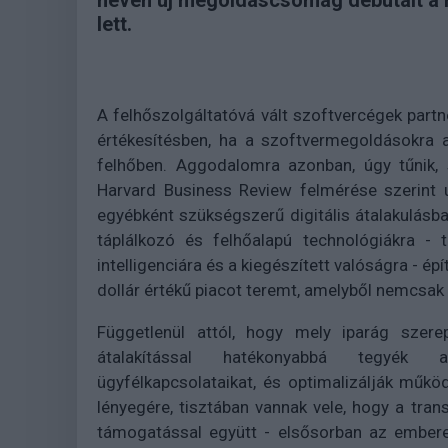
néven új megoldáscsomag debütált a r
lett.
A felhőszolgáltatóvá vált szoftvercégek partn
értékesítésben, ha a szoftvermegoldásokra a
felhőben. Aggodalomra azonban, úgy tűnik, 
Harvard Business Review felmérése szerint u
egyébként szükségszerű digitális átalakulásb
táplálkozó és felhőalapú technológiákra - 
intelligenciára és a kiegészített valóságra - épí
dollár értékű piacot teremt, amelyből nemcsak a
Függetlenül attól, hogy mely iparág szerep
átalakítással hatékonyabbá tegyék a
ügyfélkapcsolataikat, és optimalizálják műkö
lényegére, tisztában vannak vele, hogy a tra
támogatással együtt - elsősorban az emberen,