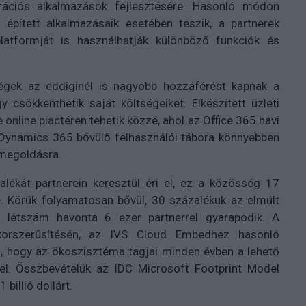
rációs alkalmazások fejlesztésére. Hasonló módon
épített alkalmazásaik esetében teszik, a partnerek
latformját is használhatják különböző funkciók és
égek az eddiginél is nagyobb hozzáférést kapnak a
 csökkenthetik saját költségeiket. Elkészített üzleti
nline piactéren tehetik közzé, ahol az Office 365 havi
a Dynamics 365 bővülő felhasználói tábora könnyebben
rmegoldásra.
lékát partnerein keresztül éri el, ez a közösség 17
te. Körük folyamatosan bővül, 30 százalékuk az elmúlt
 létszám havonta 6 ezer partnerrel gyarapodik. A
korszerűsítésén, az IVS Cloud Embedhez hasonló
i, hogy az ökoszisztéma tagjai minden évben a lehető
el. Összbevételük az IDC Microsoft Footprint Model
billió dollárt.