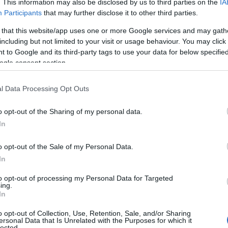
t konstrukcióban (E3 és E5) is megvásárolható lesz.
. This information may also be disclosed by us to third parties on the
IA
Participants
that may further disclose it to other third parties.
s középvállalatoknak szánt Microsoft 365 Business
 that this website/app uses one or more Google services and may gath
lni. Ez a csomag az Office 365 Business
including but not limited to your visit or usage behaviour. You may click 
 to Google and its third-party tags to use your data for below specifi
rprise Mobility + Security megfelelően méretezett
ogle consent section.
álja, és egy központi menedzsmentfelületet (konzolt) is
hez és a felhasználók védelméhez.
l Data Processing Opt Outs
t 365, amelyet a korszerű munkahelyekkel kapcsolatos
o opt-out of the Sharing of my personal data.
é nem különálló területként kezelik az egyéni és a
In
közmenedzsmentet, hanem olyan átfogó megoldást
munkavégzés hatékonyságát és védhetik adataikat. A
o opt-out of the Sale of my Personal Data.
s nagy lehetőséget kínál szerződésállományuk és a
In
eik növelésére. A Forrester elemzése (Total Economic
 bevezetéséhez mérten a Microsoft 365 Enterprise több
to opt-out of processing my Personal Data for Targeted
ing.
atja a szoftvercég partnereit.
In
o opt-out of Collection, Use, Retention, Sale, and/or Sharing
ersonal Data that Is Unrelated with the Purposes for which it
, mint a Dell EMC, a HPE és a Lenovo, a Microsoft
lected.