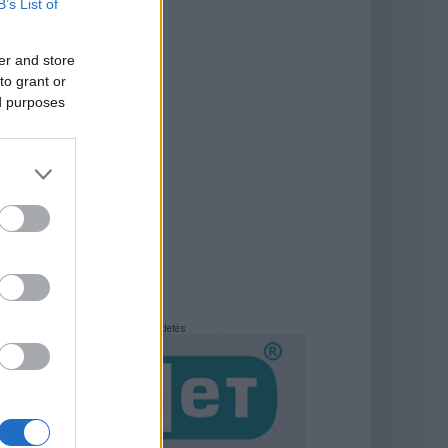
B’s List of
er and store
to grant or
ed purposes
Hirdetés