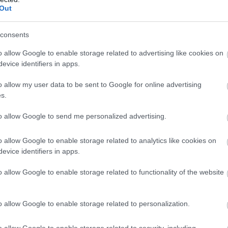
Out
ack szoftvercsomagja mostantól rendelhető. A házon
ken előtelepített Azure Stack a Microsoft Azure
, azzal megegyező szoftvertechnológiára épül, így
consents
tek gyors kialakítását és nagymértékben automatizált
o allow Google to enable storage related to advertising like cookies on
evice identifiers in apps.
nesen letölthető Azure Stack Development Kit (ASDK),
o allow my user data to be sent to Google for online advertising
thetnek, hogy az integrált rendszerekre alkalmazásokat
s.
to allow Google to send me personalized advertising.
 Azure platform alapszolgáltatásainak készletét
o allow Google to enable storage related to analytics like cookies on
rketplace online piactér tartalmával kiegészítve.
evice identifiers in apps.
rid környezet kevésbé összetett, az Azure Stack révén
o allow Google to enable storage related to functionality of the website
 el a nyilvános felhőben és a házon belül működő
kkal az API-kkal és DevOps-eszközökkel dolgozhatnak,
g futni, munkájuk így hatékonyabb lesz. A felhőalapú
o allow Google to enable storage related to personalization.
thetők az Azure Markeplace-en keresztül elérhető
ezetesen egységes, hibrid környezetben mind az
o allow Google to enable storage related to security, including