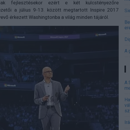
nak fejlesztésekor ezért e két kulcstényezőre
zetői a július 9-13. között megtartott Inspire 2017
Si
vevő érkezett Washingtonba a világ minden tájáról.
Be
er
Di
A 
A 
me
Ha
vá
sz
Ir