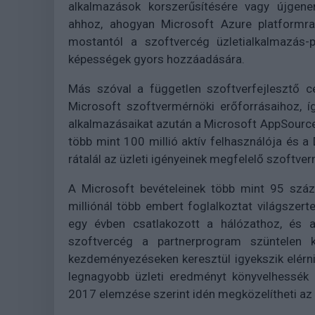
alkalmazások korszerűsítésére vagy újgene
ahhoz, ahogyan Microsoft Azure platformra 
mostantól a szoftvercég üzletialkalmazás-p
képességek gyors hozzáadására.
Más szóval a független szoftverfejlesztő c
Microsoft szoftvermérnöki erőforrásaihoz, így
alkalmazásaikat azután a Microsoft AppSource o
több mint 100 millió aktív felhasználója és 
rátalál az üzleti igényeinek megfelelő szoftve
A Microsoft bevételeinek több mint 95 száza
milliónál több embert foglalkoztat világszer
egy évben csatlakozott a hálózathoz, és a
szoftvercég a partnerprogram szüntelen 
kezdeményezéseken keresztül igyekszik elérn
legnagyobb üzleti eredményt könyvelhessék 
2017 elemzése szerint idén megközelítheti az 1 