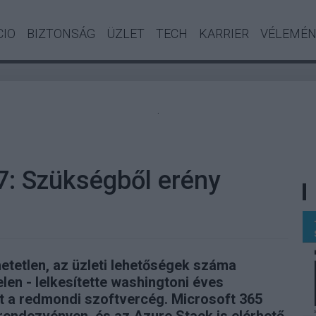
CIO
BIZTONSÁG
ÜZLET
TECH
KARRIER
VÉLEMÉ
.
7: Szükségből erény
hetetlen, az üzleti lehetőségek száma
len - lelkesítette washingtoni éves
it a redmondi szoftvercég. Microsoft 365