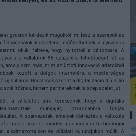
endezvényen, és az Azure Stack is elérhető
erei gyakran kérdezik maguktól, mi lesz a szerepük az
 felhasználók közvetlenül előfizethetnek a nyilvános
semmi okuk, feltéve, hogy nyitottak a változásra. A
gyanis a vállalatok 86 százaléka lehetőséget lát az
an, amely nem más, mint az üzleti innováció adatokból
többek között a dolgok internetére, a mesterséges
tő új hulláma. Becslések szerint a digitalizáció 4,5 billió
 szállítóknak, hanem partnereiknek is szép szelet jut.
lői, a vállalatok arra törekednek, hogy a digitális
lkalmazottaik munkáját, szorosabbra fonják
désüket. A szervezetek, amelyek ráéreztek a változás
nszformáció sikere - minden újgenerációs technológiai
Id
 alkalmazottaikon és vállalati kultúrájukon múlik. A
me