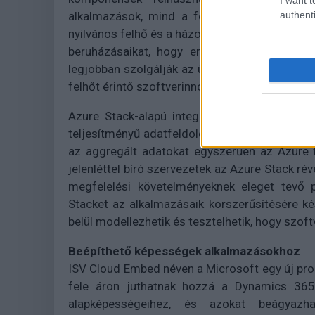
authenti
alkalmazások, mind a folyamatok és a sza
nyilvános felhő és a házon belüli környezet köz
beruházásaikat, hogy erőforrásaikat mindig
legjobban szolgálják az üzlet igényeit. Nem u
felhőt érintő szoftverinnovációja házon belül 
Azure Stack-alapú integrált rendszerekkel a 
teljesítményű adatfeldolgozást olyan alkalmaz
az aggregált adatokat egyszerűen az Azure f
jelenléttel bíró szervezetek az Azure Stack r
megfelelési követelményeknek eleget tevő p
Stacket az alkalmazásaik korszerűsítésére ké
belül modellezhetik és tesztelhetik, hogy szof
Beépíthető képességek alkalmazásokhoz
ISV Cloud Embed néven a Microsoft egy új prog
fele áron juthatnak hozzá a Dynamics 36
alapképességeihez, és azokat beágyazha