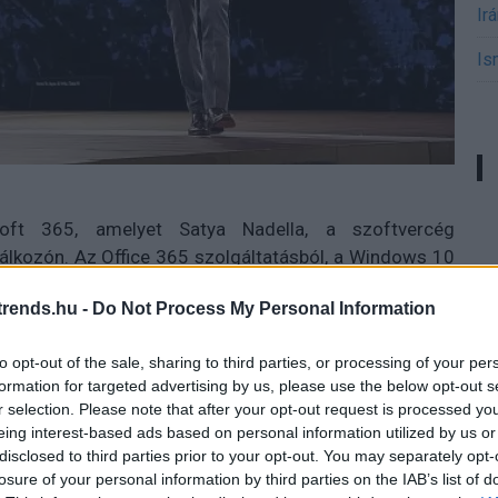
Ir
Is
oft 365, amelyet Satya Nadella, a szoftvercég
lálkozón. Az Office 365 szolgáltatásból, a Windows 10
bility + Security menedzsmentszoftverből felépülő
rends.hu -
Do Not Process My Personal Information
ó, intelligens és biztonságos megoldáscsomag, amely
 hogy másokkal újszerűen együttműködve ott és úgy
to opt-out of the sale, sharing to third parties, or processing of your per
gfelel nekik - az érzékeny üzleti adatok megbízható
formation for targeted advertising by us, please use the below opt-out s
r selection. Please note that after your opt-out request is processed y
eing interest-based ads based on personal information utilized by us or
ldáscsomag. A Microsoft 365 Enterprise, amely a
disclosed to third parties prior to your opt-out. You may separately opt-
magját váltja, az említett komponensek nagyvállalati
losure of your personal information by third parties on the IAB’s list of