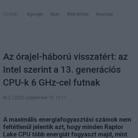
Címkék:
#google
#per
#kártérítés
#európa
Az órajel-háború visszatért: az
Intel szerint a 13. generációs
CPU-k 6 GHz-cel futnak
M.Z.
|
2022 szeptember 15. 10:11
A maximális energiafogyasztási számok nem
feltétlenül jelentik azt, hogy minden Raptor
Lake CPU több energiát fogyaszt majd, mint