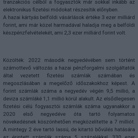
tranzakciós célból a fogyasztók már sokkal inkább az
elektronikus fizetési módokat részesítik előnyben.
A hazai kártyás belföldi vásárlások értéke 3 ezer milliárd
forint, ami már közel harmadával haladja meg a belföldi
készpénzfelvételekét, ami 2,3 ezer milliárd forint volt.
Közölték: 2022 második negyedévében sem történt
számottevő változás a hazai pénzforgalmi szolgáltatók
által vezetett fizetési számlák számában és
megoszlásában a megelőző időszakokhoz képest. A
forint számlák száma a negyedév végén 9,5 millió, a
deviza számláké 1,1 millió körül alakult. Az elsődlegesen
fizetési célú fogyasztói számlák száma ugyanakkor a
2020 első negyedéve óta tartó folyamatos
növekedésnek köszönhetően megközelítette a 7 milliót.
A mintegy 2 éve tartó lassú, de kitartó bővülés hatására
az érintett számlák száma 5 százalékkal, 330 ezer