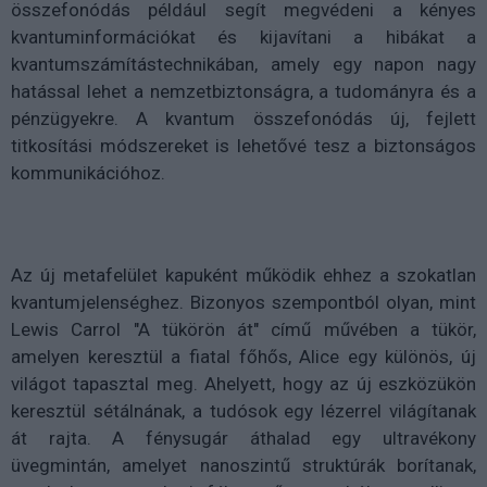
összefonódás például segít megvédeni a kényes
kvantuminformációkat és kijavítani a hibákat a
kvantumszámítástechnikában, amely egy napon nagy
hatással lehet a nemzetbiztonságra, a tudományra és a
pénzügyekre. A kvantum összefonódás új, fejlett
titkosítási módszereket is lehetővé tesz a biztonságos
kommunikációhoz.
Az új metafelület kapuként működik ehhez a szokatlan
kvantumjelenséghez. Bizonyos szempontból olyan, mint
Lewis Carrol "A tükörön át" című művében a tükör,
amelyen keresztül a fiatal főhős, Alice egy különös, új
világot tapasztal meg. Ahelyett, hogy az új eszközükön
keresztül sétálnának, a tudósok egy lézerrel világítanak
át rajta. A fénysugár áthalad egy ultravékony
üvegmintán, amelyet nanoszintű struktúrák borítanak,