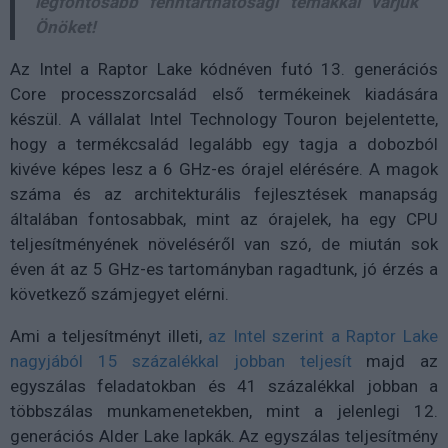
legfontosabb fenntarthatósági témákkal várjuk
Önöket!
Az Intel a Raptor Lake kódnéven futó 13. generációs
Core processzorcsalád első termékeinek kiadására
készül. A vállalat Intel Technology Touron bejelentette,
hogy a termékcsalád legalább egy tagja a dobozból
kivéve képes lesz a 6 GHz-es órajel elérésére. A magok
száma és az architekturális fejlesztések manapság
általában fontosabbak, mint az órajelek, ha egy CPU
teljesítményének növeléséről van szó, de miután sok
éven át az 5 GHz-es tartományban ragadtunk, jó érzés a
következő számjegyet elérni.
Ami a teljesítményt illeti,
az Intel szerint a Raptor Lake
nagyjából 15 százalékkal jobban teljesít
majd az
egyszálas feladatokban és 41 százalékkal jobban a
többszálas munkamenetekben, mint a jelenlegi 12.
generációs Alder Lake lapkák. Az egyszálas teljesítmény