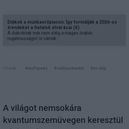
Diákok a munkaerőpiacon: Így formálják a 2026-os
trendeket a fiatalok elvárásai (X)
A diákoknak már nem elég a magas órabér,
rugalmasságot is várnak.
Címkék:
#wolfspeed
#szilíciumkarbid
#ev-chip
A világot nemsokára
kvantumszemüvegen keresztül