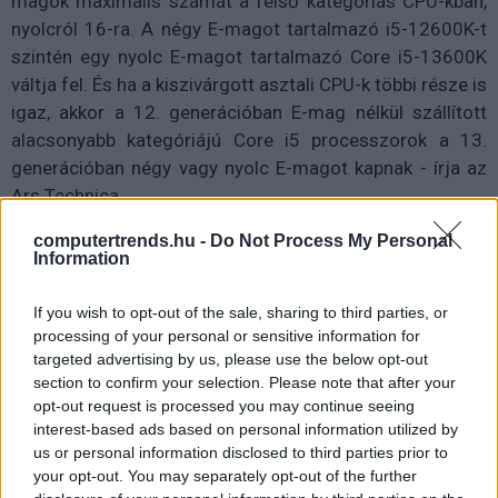
magok maximális számát a felső kategóriás CPU-kban,
nyolcról 16-ra. A négy E-magot tartalmazó i5-12600K-t
szintén egy nyolc E-magot tartalmazó Core i5-13600K
váltja fel. És ha a kiszivárgott asztali CPU-k többi része is
igaz, akkor a 12. generációban E-mag nélkül szállított
alacsonyabb kategóriájú Core i5 processzorok a 13.
generációban négy vagy nyolc E-magot kapnak - írja az
Ars Technica.
computertrends.hu -
Do Not Process My Personal
Information
If you wish to opt-out of the sale, sharing to third parties, or
processing of your personal or sensitive information for
targeted advertising by us, please use the below opt-out
section to confirm your selection. Please note that after your
opt-out request is processed you may continue seeing
interest-based ads based on personal information utilized by
us or personal information disclosed to third parties prior to
your opt-out. You may separately opt-out of the further