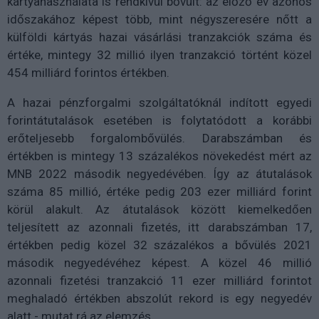
kártyahasználata is rendkívül bővült: az előző év azonos
időszakához képest több, mint négyszeresére nőtt a
külföldi kártyás hazai vásárlási tranzakciók száma és
értéke, mintegy 32 millió ilyen tranzakció történt közel
454 milliárd forintos értékben.
A hazai pénzforgalmi szolgáltatóknál indított egyedi
forintátutalások esetében is folytatódott a korábbi
erőteljesebb forgalombővülés. Darabszámban és
értékben is mintegy 13 százalékos növekedést mért az
MNB 2022 második negyedévében. Így az átutalások
száma 85 millió, értéke pedig 203 ezer milliárd forint
körül alakult. Az átutalások között kiemelkedően
teljesített az azonnali fizetés, itt darabszámban 17,
értékben pedig közel 32 százalékos a bővülés 2021
második negyedévéhez képest. A közel 46 millió
azonnali fizetési tranzakció 11 ezer milliárd forintot
meghaladó értékben abszolút rekord is egy negyedév
alatt - mutat rá az elemzés.