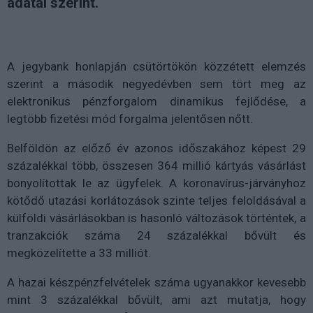
adatai szerint.
A jegybank honlapján csütörtökön közzétett elemzés
szerint a második negyedévben sem tört meg az
elektronikus pénzforgalom dinamikus fejlődése, a
legtöbb fizetési mód forgalma jelentősen nőtt.
Belföldön az előző év azonos időszakához képest 29
százalékkal több, összesen 364 millió kártyás vásárlást
bonyolítottak le az ügyfelek. A koronavírus-járványhoz
kötődő utazási korlátozások szinte teljes feloldásával a
külföldi vásárlásokban is hasonló változások történtek, a
tranzakciók száma 24 százalékkal bővült és
megközelítette a 33 milliót.
A hazai készpénzfelvételek száma ugyanakkor kevesebb
mint 3 százalékkal bővült, ami azt mutatja, hogy