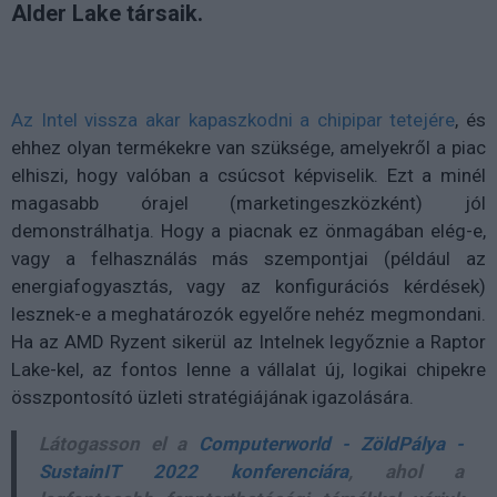
Alder Lake társaik.
Az Intel vissza akar kapaszkodni a chipipar tetejére
, és
ehhez olyan termékekre van szüksége, amelyekről a piac
elhiszi, hogy valóban a csúcsot képviselik. Ezt a minél
magasabb órajel (marketingeszközként) jól
demonstrálhatja. Hogy a piacnak ez önmagában elég-e,
vagy a felhasználás más szempontjai (például az
energiafogyasztás, vagy az konfigurációs kérdések)
lesznek-e a meghatározók egyelőre nehéz megmondani.
Ha az AMD Ryzent sikerül az Intelnek legyőznie a Raptor
Lake-kel, az fontos lenne a vállalat új, logikai chipekre
összpontosító üzleti stratégiájának igazolására.
Látogasson el a
Computerworld - ZöldPálya -
SustainIT 2022 konferenciára
, ahol a