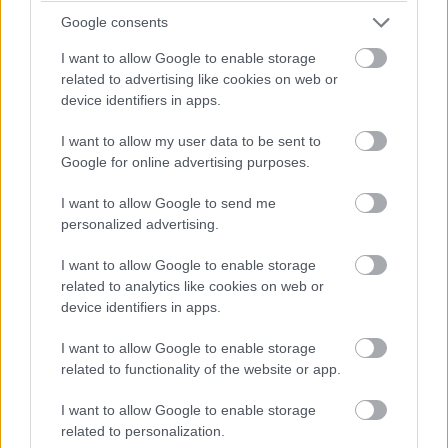
energiára lesz szüksége, mint egy hasonlóan konfigurált
Google consents
Alder Lake CPU-nak tartós munkaterhelés esetén.
I want to allow Google to enable storage
related to advertising like cookies on web or
device identifiers in apps.
Diákok a munkaerőpiacon: Így formálják a 2026-os
trendeket a fiatalok elvárásai (X)
I want to allow my user data to be sent to
A diákoknak már nem elég a magas órabér,
Google for online advertising purposes.
rugalmasságot is várnak.
I want to allow Google to send me
personalized advertising.
I want to allow Google to enable storage
Címkék:
#órajel
#intel
#13. generációs
#cpu
related to analytics like cookies on web or
#ghz
#alder lake
#raptor lake
device identifiers in apps.
I want to allow Google to enable storage
related to functionality of the website or app.
I want to allow Google to enable storage
related to personalization.
A Wolfspeed új üzemet épít