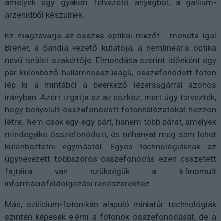
amelyek egy gyakori félvezető anyagból, a gallium-
arzenidből készülnek.
Ez megzavarja az összes optikai mezőt - mondta Igal
Brener, a Sandia vezető kutatója, a nemlineáris optika
nevű terület szakértője. Elmondása szerint időnként egy
pár különböző hullámhosszúságú, összefonódott foton
lép ki a mintából a beérkező lézersugárral azonos
irányban. Azért izgatja ez az eszköz, mert úgy tervezték,
hogy bonyolult összefonódott fotonhálózatokat hozzon
létre. Nem csak egy-egy párt, hanem több párat, amelyek
mindegyike összefonódott, és néhányat meg sem lehet
különböztetni egymástól. Egyes technológiáknak az
úgynevezett többszörös összefonódás ezen összetett
fajtáira van szükségük a kifinomult
információfeldolgozási rendszerekhez.
Más, szilícium-fotonikán alapuló miniatűr technológiák
szintén képesek elérni a fotonok összefonódását, de a