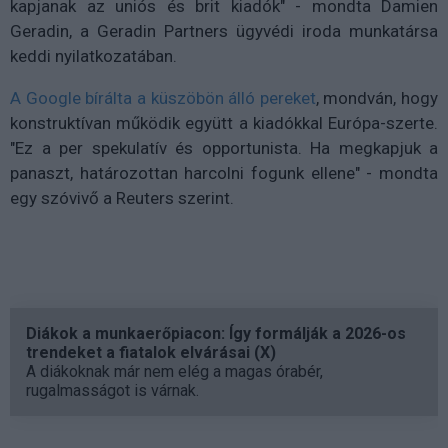
kapjanak az uniós és brit kiadók" - mondta Damien
Geradin, a Geradin Partners ügyvédi iroda munkatársa
keddi nyilatkozatában.
A Google bírálta a küszöbön álló pereket
, mondván, hogy
konstruktívan működik együtt a kiadókkal Európa-szerte.
"Ez a per spekulatív és opportunista. Ha megkapjuk a
panaszt, határozottan harcolni fogunk ellene" - mondta
egy szóvivő a Reuters szerint.
Diákok a munkaerőpiacon: Így formálják a 2026-os
trendeket a fiatalok elvárásai (X)
A diákoknak már nem elég a magas órabér,
rugalmasságot is várnak.