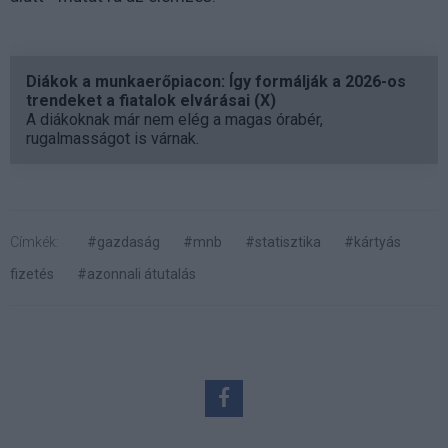
Diákok a munkaerőpiacon: Így formálják a 2026-os
trendeket a fiatalok elvárásai (X)
A diákoknak már nem elég a magas órabér,
rugalmasságot is várnak.
Címkék:
#gazdaság
#mnb
#statisztika
#kártyás
fizetés
#azonnali átutalás