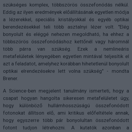
szükséges komplex, többszörös összefonódás nélkül.
Eddig az ilyen eredmények előállításának egyetlen módja
a lézerekkel, speciális kristályokkal és egyéb optikai
berendezésekkel teli több asztalnyi lézer volt. "Elég
bonyolult és eléggé nehezen megoldható, ha ehhez a
többszörös összefonódáshoz kettőnél vagy háromnál
több párra van szükség. Ezek a nemlineáris
metafelületek lényegében egyetlen mintával teljesítik el
azt a feladatot, amelyhez korábban hihetetlenül bonyolult
optikai elrendezésekre lett volna szükség" - mondta
Brener.
A Science-ben megjelent tanulmány ismerteti, hogy a
csapat hogyan hangolta sikeresen metafelületet úgy,
hogy különböző hullámhosszúságú összefonódott
fotonokat állítson elő, ami kritikus előfeltétele annak,
hogy egyszerre több pár bonyolultan összefonódott
fotont tudjon létrehozni. A kutatók azonban a