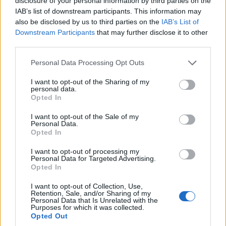
disclosure of your personal information by third parties on the
IAB’s list of downstream participants. This information may
Ez a SKU-táblázat azt is jelzi, hogy ezek a felső
also be disclosed by us to third parties on the
IAB’s List of
kategóriás Raptor Lake CPU-k egyéb változásokat is
Downstream Participants
that may further disclose it to other
tartalmaznak majd, többek között nagyobb mennyiségű
third parties.
L2 és L3 gyorsítótárat. Az is látszik, hogy az összes chip
Please note that this website/app uses one or more Google
Personal Data Processing Opt Outs
maximális turbófogyasztása 12 W és 63 W között
services and may gather and store information including but
emelkedik, a Core i9 esetében 241 W-ról 253 W-ra, a
not limited to your visit or usage behaviour. You may click to
I want to opt-out of the Sharing of my
personal data.
Core i7 esetében 190 W-ról 253 W-ra, a Core i5 esetében
grant or deny consent to Google and its third-party tags to
Opted In
use your data for below specified purposes in below Google
pedig 150 W-ról 181 W-ra. Az alapteljesítmény az
consent section.
összes lapka esetében változatlanul 125 W marad.
I want to opt-out of the Sale of my
Personal Data.
Opted In
Ezek a maximális energiafogyasztási számok nem
feltétlenül jelentik azt, hogy minden Raptor Lake CPU
I want to opt-out of processing my
Personal Data for Targeted Advertising.
több energiát fogyaszt majd, mint Alder Lake társaik. Ez
Opted In
az alaplap vagy a PC gyártója által választott konkrét
I want to opt-out of Collection, Use,
energiafelhasználási beállításoktól függ. Ez azonban
Retention, Sale, and/or Sharing of my
arra mutat, hogy egy nagy teljesítménykorlátozással és
Personal Data that Is Unrelated with the
Purposes for which it was collected.
megfelelő hűtéssel elátott Raptor Lake CPU-nak több
Opted Out