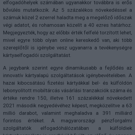
elfogadóhelyek számában ugyanakkor továbbra is erős
bővülés mutatkozik. Az 5 százalékos növekedéssel a
számuk közel 2 ezerrel haladta meg a megelőző időszak
végi adatot, és rohamosan közelít a 40 ezres határhoz.
Megjegyezték, hogy az előbbi érték felfelé torzított lehet,
mivel egyre több olyan online kereskedő van, aki több
szereplőtől is igénybe vesz ugyanarra a tevékenységre
kártyaelfogadói szolgáltatást.
A jegybank szerint egyre dinamikusabb a fejlődés az
innovatív kártyalapú szolgáltatások igénybevételében. A
hazai kibocsátású fizetési kártyákkal bel- és külföldön
lebonyolított mobiltárcás vásárlási tranzakciók száma és
értéke rendre 150, illetve 161 százalékkal növekedett
2021 második negyedévéhez képest, megközelítve a 63
millió darabot, valamint meghaladva a 391 milliárd
forintos értéket. A magyarországi pénzforgalmi
szolgáltatók elfogadóhálózatában a külföldiek