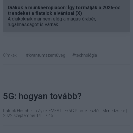
Diákok a munkaerőpiacon: Így formálják a 2026-os
trendeket a fiatalok elvárásai (X)
A diákoknak már nem elég a magas órabér,
rugalmasságot is várnak.
Címkék:
#kvantumszemüveg
#technológia
5G: hogyan tovább?
Patrick Hirscher, a Zyxel EMEA LTE/5G Piacfejlesztési Menedzsere
|
2022 szeptember 14. 17:45