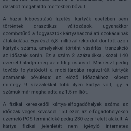
darabot megahaldó mértékben bővült.
A hazai kibocsátású fizetési kártyák esetében sem
történtek drasztikus változások, ugyanakkor
szembetűnő a fogyasztók kártyahasználati szokásainak
átalakulása. Egyrészt 6,8 millióval rekordot döntött azon
kártyák száma, amelyekkel történt vásárlási tranzakció
az időszak során. Ez a szám 2 százalékkal, közel 140
ezerrel haladja meg az eddigi csúcsot. Másrészt pedig
tovább folytatódott a mobiltárcába regisztrált kártyák
számának bővülése: az előző időszakhoz képest
mintegy 9 százalékkal több ilyen kártya volt, így a
számuk már meghaladta az 1,5 milliót.
A fizikai kereskedői kártya-elfogadóhelyek száma az
időszak végén kevéssel 150 ezer, az elfogadóhelyeken
üzemelő POS termináloké pedig 230 ezer felett alakult. A
kártya fizikai jelenlétét nem igénylő internetes