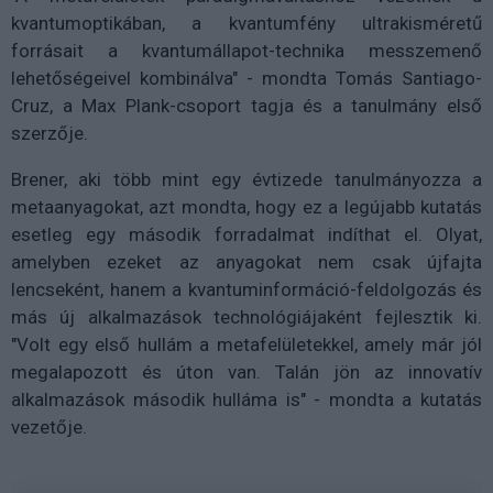
kvantumoptikában, a kvantumfény ultrakisméretű
forrásait a kvantumállapot-technika messzemenő
lehetőségeivel kombinálva" - mondta Tomás Santiago-
Cruz, a Max Plank-csoport tagja és a tanulmány első
szerzője.
Brener, aki több mint egy évtizede tanulmányozza a
metaanyagokat, azt mondta, hogy ez a legújabb kutatás
esetleg egy második forradalmat indíthat el. Olyat,
amelyben ezeket az anyagokat nem csak újfajta
lencseként, hanem a kvantuminformáció-feldolgozás és
más új alkalmazások technológiájaként fejlesztik ki.
"Volt egy első hullám a metafelületekkel, amely már jól
megalapozott és úton van. Talán jön az innovatív
alkalmazások második hulláma is" - mondta a kutatás
vezetője.