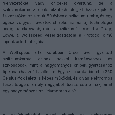
"Félvezetőket vagy chipeket gyártunk, de a
szilíciumkarbidra épülő alaptechnológiát használjuk. A
félvezetőket az elmúlt 50 évben a szilícium uralta, és egy
egész völgyet neveztek el róla. Ez az új technológia
pedig hatékonyabb, mint a szilícium" - mondta Gregg
Lowe, a Wolfspeed vezérigazgatója a Protocol című
lapnak adott interjúban.
A Wolfspeed által korábban Cree néven gyártott
szilíciumkarbid chipek sokkal keményebbek és
szívósabbak, mint a hagyományos chipek gyártásához
tipikusan használt szilícium. Egy szilíciumkarbid chip 260
Celsius-fok felett is képes működni, és olyan elektromos
feszültségen, amely nagyjából tízszerese annak, amit
egy hagyományos szilíciumdarab elbír.
A szilíciumkarbid alapú chipek az elektromos