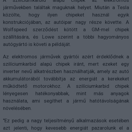
járművekben találtak maguknak helyet. Miután a Tesla
közölte, hogy ilyen chipeket használ egyik
konstrukciójában, az autóipar nagy része követte. A
Wolfspeed szerződést kötött a GM-mel chipek
szállítására, és Lowe szerint a többi hagyományos
autógyártó is követi a példáját.
Az elektromos járművek gyártói azért érdeklődnek a
szilíciumkarbid alapú chipek iránt, mert ezeket egy
inverter nevű alkatrészben használhatják, amely az autó
akkumulátorából továbbítja az energiát a kerekeket
működtető motorokhoz. A szilíciumkarbid chipek
lényegesen hatékonyabbak, mint más anyagok
használata, ami segíthet a jármű hatótávolságának
növelésében.
"Ez pedig a nagy teljesítményű alkalmazások esetében
azt jelenti, hogy kevesebb energiát pazarolunk el a