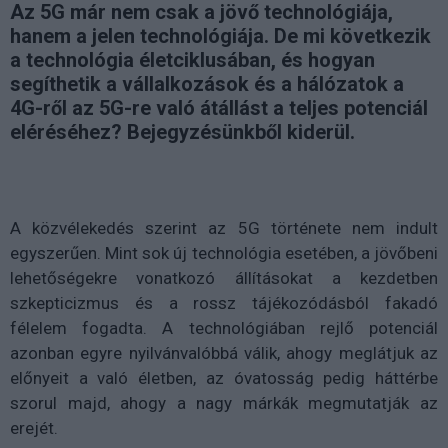
Az 5G már nem csak a jövő technológiája,
hanem a jelen technológiája. De mi következik
a technológia életciklusában, és hogyan
segíthetik a vállalkozások és a hálózatok a
4G-ről az 5G-re való átállást a teljes potenciál
eléréséhez? Bejegyzésünkből kiderül.
A közvélekedés szerint az 5G története nem indult
egyszerűen. Mint sok új technológia esetében, a jövőbeni
lehetőségekre vonatkozó állításokat a kezdetben
szkepticizmus és a rossz tájékozódásból fakadó
félelem fogadta. A technológiában rejlő potenciál
azonban egyre nyilvánvalóbbá válik, ahogy meglátjuk az
előnyeit a való életben, az óvatosság pedig háttérbe
szorul majd, ahogy a nagy márkák megmutatják az
erejét.