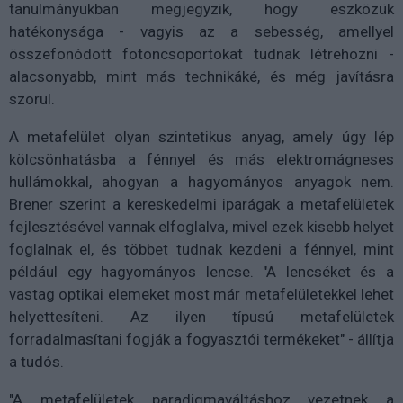
tanulmányukban megjegyzik, hogy eszközük
hatékonysága - vagyis az a sebesség, amellyel
összefonódott fotoncsoportokat tudnak létrehozni -
alacsonyabb, mint más technikáké, és még javításra
szorul.
A metafelület olyan szintetikus anyag, amely úgy lép
kölcsönhatásba a fénnyel és más elektromágneses
hullámokkal, ahogyan a hagyományos anyagok nem.
Brener szerint a kereskedelmi iparágak a metafelületek
fejlesztésével vannak elfoglalva, mivel ezek kisebb helyet
foglalnak el, és többet tudnak kezdeni a fénnyel, mint
például egy hagyományos lencse. "A lencséket és a
vastag optikai elemeket most már metafelületekkel lehet
helyettesíteni. Az ilyen típusú metafelületek
forradalmasítani fogják a fogyasztói termékeket" - állítja
a tudós.
"A metafelületek paradigmaváltáshoz vezetnek a