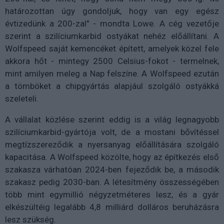
határozottan úgy gondoljuk, hogy van egy egész
évtizedünk a 200-zal" - mondta Lowe. A cég vezetője
szerint a szilíciumkarbid ostyákat nehéz előállítani. A
Wolfspeed saját kemencéket épített, amelyek közel fele
akkora hőt - mintegy 2500 Celsius-fokot - termelnek,
mint amilyen meleg a Nap felszíne. A Wolfspeed ezután
a tömböket a chipgyártás alapjául szolgáló ostyákká
szeleteli.
A vállalat közlése szerint eddig is a világ legnagyobb
szilíciumkarbid-gyártója volt, de a mostani bővítéssel
megtízszereződik a nyersanyag előállítására szolgáló
kapacitása. A Wolfspeed közölte, hogy az építkezés első
szakasza várhatóan 2024-ben fejeződik be, a második
szakasz pedig 2030-ban. A létesítmény összességében
több mint egymillió négyzetméteres lesz, és a gyár
elkészültéig legalább 4,8 milliárd dolláros beruházásra
lesz szükség.