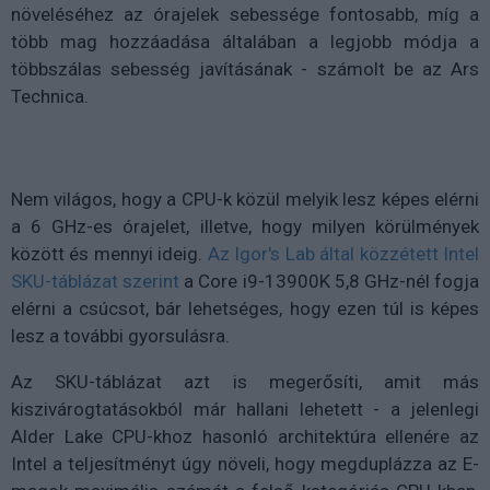
növeléséhez az órajelek sebessége fontosabb, míg a
több mag hozzáadása általában a legjobb módja a
többszálas sebesség javításának - számolt be az Ars
Technica.
Nem világos, hogy a CPU-k közül melyik lesz képes elérni
a 6 GHz-es órajelet, illetve, hogy milyen körülmények
között és mennyi ideig.
Az Igor's Lab által közzétett Intel
SKU-táblázat szerint
a Core i9-13900K 5,8 GHz-nél fogja
elérni a csúcsot, bár lehetséges, hogy ezen túl is képes
lesz a további gyorsulásra.
Az SKU-táblázat azt is megerősíti, amit más
kiszivárogtatásokból már hallani lehetett - a jelenlegi
Alder Lake CPU-khoz hasonló architektúra ellenére az
Intel a teljesítményt úgy növeli, hogy megduplázza az E-