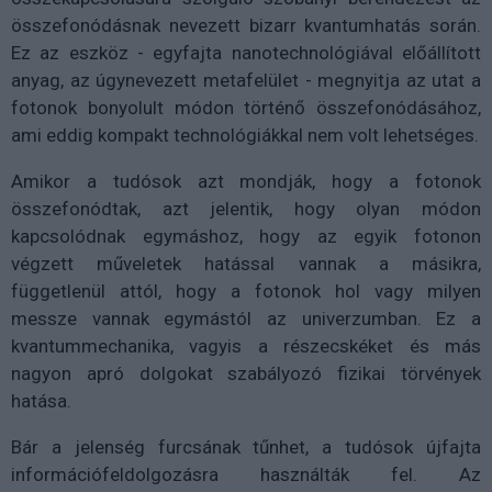
összefonódásnak nevezett bizarr kvantumhatás során.
Ez az eszköz - egyfajta nanotechnológiával előállított
anyag, az úgynevezett metafelület - megnyitja az utat a
fotonok bonyolult módon történő összefonódásához,
ami eddig kompakt technológiákkal nem volt lehetséges.
Amikor a tudósok azt mondják, hogy a fotonok
összefonódtak, azt jelentik, hogy olyan módon
kapcsolódnak egymáshoz, hogy az egyik fotonon
végzett műveletek hatással vannak a másikra,
függetlenül attól, hogy a fotonok hol vagy milyen
messze vannak egymástól az univerzumban. Ez a
kvantummechanika, vagyis a részecskéket és más
nagyon apró dolgokat szabályozó fizikai törvények
hatása.
Bár a jelenség furcsának tűnhet, a tudósok újfajta
információfeldolgozásra használták fel. Az