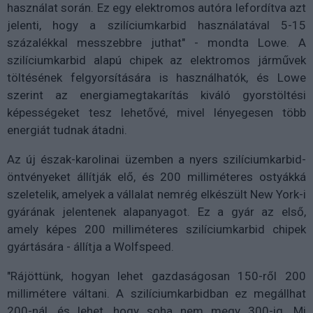
használat során. Ez egy elektromos autóra lefordítva azt
jelenti, hogy a szilíciumkarbid használatával 5-15
százalékkal messzebbre juthat" - mondta Lowe. A
szilíciumkarbid alapú chipek az elektromos járművek
töltésének felgyorsítására is használhatók, és Lowe
szerint az energiamegtakarítás kiváló gyorstöltési
képességeket tesz lehetővé, mivel lényegesen több
energiát tudnak átadni.
Az új észak-karolinai üzemben a nyers szilíciumkarbid-
öntvényeket állítják elő, és 200 milliméteres ostyákká
szeletelik, amelyek a vállalat nemrég elkészült New York-i
gyárának jelentenek alapanyagot. Ez a gyár az első,
amely képes 200 milliméteres szilíciumkarbid chipek
gyártására - állítja a Wolfspeed.
"Rájöttünk, hogyan lehet gazdaságosan 150-ről 200
millimétere váltani. A szilíciumkarbidban ez megállhat
200-nál, és lehet, hogy soha nem megy 300-ig. Mi