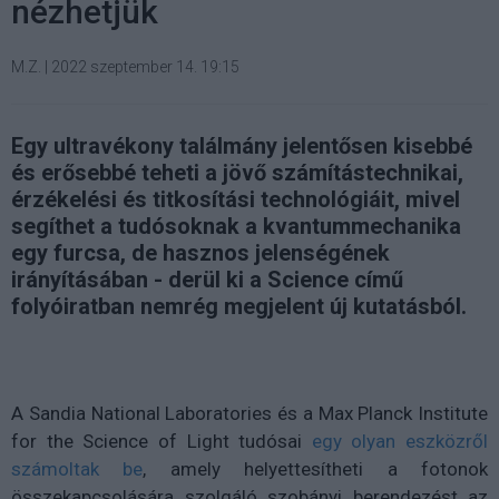
nézhetjük
M.Z.
|
2022 szeptember 14. 19:15
Egy ultravékony találmány jelentősen kisebbé
és erősebbé teheti a jövő számítástechnikai,
érzékelési és titkosítási technológiáit, mivel
segíthet a tudósoknak a kvantummechanika
egy furcsa, de hasznos jelenségének
irányításában - derül ki a Science című
folyóiratban nemrég megjelent új kutatásból.
A Sandia National Laboratories és a Max Planck Institute
for the Science of Light tudósai
egy olyan eszközről
számoltak be
, amely helyettesítheti a fotonok
összekapcsolására szolgáló szobányi berendezést az