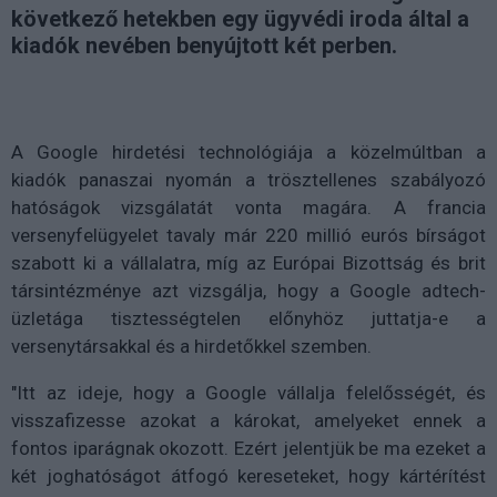
következő hetekben egy ügyvédi iroda által a
kiadók nevében benyújtott két perben.
A Google hirdetési technológiája a közelmúltban a
kiadók panaszai nyomán a trösztellenes szabályozó
hatóságok vizsgálatát vonta magára. A francia
versenyfelügyelet tavaly már 220 millió eurós bírságot
szabott ki a vállalatra, míg az Európai Bizottság és brit
társintézménye azt vizsgálja, hogy a Google adtech-
üzletága tisztességtelen előnyhöz juttatja-e a
versenytársakkal és a hirdetőkkel szemben.
"Itt az ideje, hogy a Google vállalja felelősségét, és
visszafizesse azokat a károkat, amelyeket ennek a
fontos iparágnak okozott. Ezért jelentjük be ma ezeket a
két joghatóságot átfogó kereseteket, hogy kártérítést