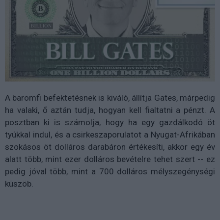
A baromfi befektetésnek is kiváló, állítja Gates, márpedig
ha valaki, ő aztán tudja, hogyan kell fialtatni a pénzt. A
posztban ki is számolja, hogy ha egy gazdálkodó öt
tyúkkal indul, és a csirkeszaporulatot a Nyugat-Afrikában
szokásos öt dolláros darabáron értékesíti, akkor egy év
alatt több, mint ezer dolláros bevételre tehet szert -- ez
pedig jóval több, mint a 700 dolláros mélyszegénységi
küszöb.