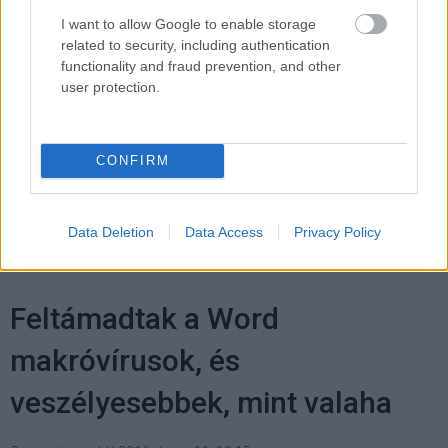
rugalmasságot is várnak.
I want to allow Google to enable storage
related to security, including authentication
functionality and fraud prevention, and other
user protection.
Címkék:
#okostelefon
#google
#android
#nyílt
forráskód
#szabalmazott rendszer
#mobil os
#ios
CONFIRM
#technológia
Data Deletion
Data Access
Privacy Policy
Feltámadtak a Word
makróvírusok, és
veszélyesebbek, mint valaha