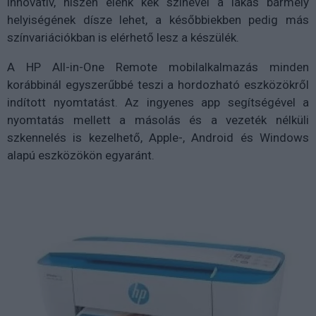
innovatív, hiszen élénk kék színével a lakás bármely
helyiségének dísze lehet, a későbbiekben pedig más
színvariációkban is elérhető lesz a készülék.
A HP All-in-One Remote mobilalkalmazás minden
korábbinál egyszerűbbé teszi a hordozható eszközökről
indított nyomtatást. Az ingyenes app segítségével a
nyomtatás mellett a másolás és a vezeték nélküli
szkennelés is kezelhető, Apple-, Android és Windows
alapú eszközökön egyaránt.