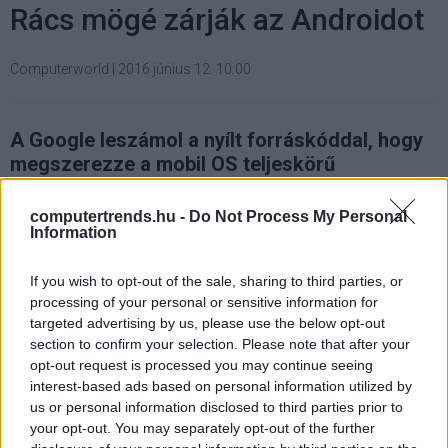
Rács mögé zárják az Androidot
Computerworld
|
2016 június 12. 10:00
A Google leszámol a nyílt forráskóddal, hogy
megszerezze a mobil OS teljeskörű
felügyeletét.
computertrends.hu -
Do Not Process My Personal
Information
If you wish to opt-out of the sale, sharing to third parties, or
A Google állítólag zárt forráskódú, szabadalmazott
processing of your personal or sensitive information for
változattal akarja felügyelete alá vonni az Android mobil
targeted advertising by us, please use the below opt-out
operációs rendszert. Ezt Richard Windsor technológia
section to confirm your selection. Please note that after your
elemző állítja, aki szerint a Google szupertitkos belső
opt-out request is processed you may continue seeing
projekten dolgozik, melynek célja az ART
interest-based ads based on personal information utilized by
us or personal information disclosed to third parties prior to
alkalmazásfuttató környezet újraírása és az Android
your opt-out. You may separately opt-out of the further
Open Source Projecttel összekötő kapcsolatok