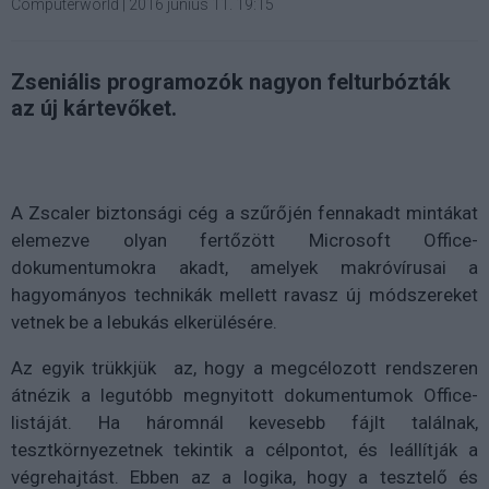
Computerworld
|
2016 június 11. 19:15
Zseniális programozók nagyon felturbózták
az új kártevőket.
A Zscaler biztonsági cég a szűrőjén fennakadt mintákat
elemezve olyan fertőzött Microsoft Office-
dokumentumokra akadt, amelyek makróvírusai a
hagyományos technikák mellett ravasz új módszereket
vetnek be a lebukás elkerülésére.
Az egyik trükkjük az, hogy a megcélozott rendszeren
átnézik a legutóbb megnyitott dokumentumok Office-
listáját. Ha háromnál kevesebb fájlt találnak,
tesztkörnyezetnek tekintik a célpontot, és leállítják a
végrehajtást. Ebben az a logika, hogy a tesztelő és