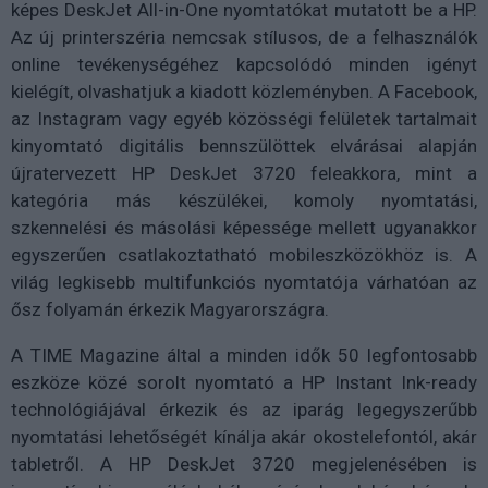
képes DeskJet All-in-One nyomtatókat mutatott be a HP.
Az új printerszéria nemcsak stílusos, de a felhasználók
online tevékenységéhez kapcsolódó minden igényt
kielégít, olvashatjuk a kiadott közleményben. A Facebook,
az Instagram vagy egyéb közösségi felületek tartalmait
kinyomtató digitális bennszülöttek elvárásai alapján
újratervezett HP DeskJet 3720 feleakkora, mint a
kategória más készülékei
, komoly nyomtatási,
szkennelési és másolási képessége mellett ugyanakkor
egyszerűen csatlakoztatható mobileszközökhöz is. A
világ legkisebb multifunkciós nyomtatója várhatóan az
ősz folyamán érkezik Magyarországra.
A TIME Magazine által a minden idők 50 legfontosabb
eszköze közé sorolt nyomtató a HP Instant Ink-ready
technológiájával érkezik és az iparág legegyszerűbb
nyomtatási lehetőségét kínálja akár okostelefontól, akár
tabletről. A HP DeskJet 3720 megjelenésében is