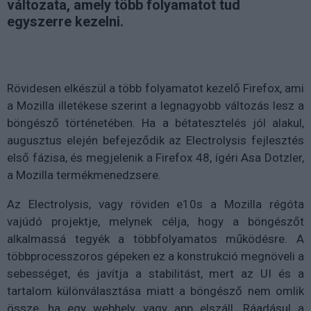
változata, amely több folyamatot tud
egyszerre kezelni.
Rövidesen elkészül a több folyamatot kezelő Firefox, ami
a Mozilla illetékese szerint a legnagyobb változás lesz a
böngésző történetében. Ha a bétatesztelés jól alakul,
augusztus elején befejeződik az Electrolysis fejlesztés
első fázisa, és megjelenik a Firefox 48, ígéri Asa Dotzler,
a Mozilla termékmenedzsere.
Az Electrolysis, vagy röviden e10s a Mozilla régóta
vajúdó projektje, melynek célja, hogy a böngészőt
alkalmassá tegyék a többfolyamatos működésre. A
többprocesszoros gépeken ez a konstrukció megnöveli a
sebességet, és javítja a stabilitást, mert az UI és a
tartalom különválasztása miatt a böngésző nem omlik
össze, ha egy webhely vagy app elszáll. Ráadásul a