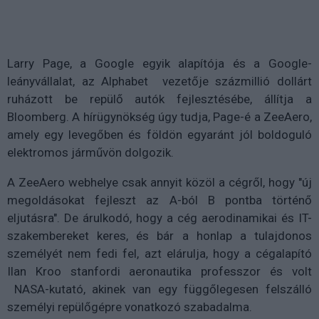
Larry Page, a Google egyik alapítója és a Google-
leányvállalat, az Alphabet vezetője százmillió dollárt
ruházott be repülő autók fejlesztésébe, állítja a
Bloomberg. A hírügynökség úgy tudja, Page-é a ZeeAero,
amely egy levegőben és földön egyaránt jól boldoguló
elektromos járművön dolgozik.
A ZeeAero webhelye csak annyit közöl a cégről, hogy "új
megoldásokat fejleszt az A-ból B pontba történő
eljutásra". De árulkodó, hogy a cég aerodinamikai és IT-
szakembereket keres, és bár a honlap a tulajdonos
személyét nem fedi fel, azt elárulja, hogy a cégalapító
Ilan Kroo stanfordi aeronautika professzor és volt
NASA-kutató, akinek van egy függőlegesen felszálló
személyi repülőgépre vonatkozó szabadalma.