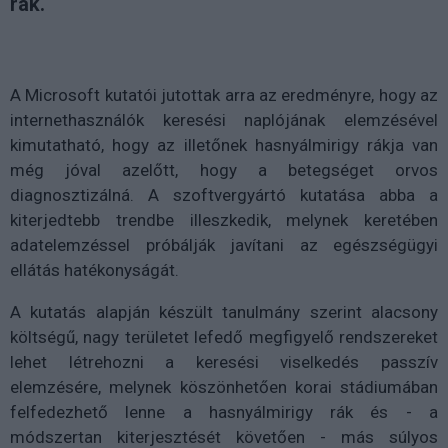
rák.
A Microsoft kutatói jutottak arra az eredményre, hogy az
internethasználók keresési naplójának elemzésével
kimutatható, hogy az illetőnek hasnyálmirigy rákja van
még jóval azelőtt, hogy a betegséget orvos
diagnosztizálná. A szoftvergyártó kutatása abba a
kiterjedtebb trendbe illeszkedik, melynek keretében
adatelemzéssel próbálják javítani az egészségügyi
ellátás hatékonyságát.
A kutatás alapján készült tanulmány szerint alacsony
költségű, nagy területet lefedő megfigyelő rendszereket
lehet létrehozni a keresési viselkedés passzív
elemzésére, melynek köszönhetően korai stádiumában
felfedezhető lenne a hasnyálmirigy rák és - a
módszertan kiterjesztését követően - más súlyos