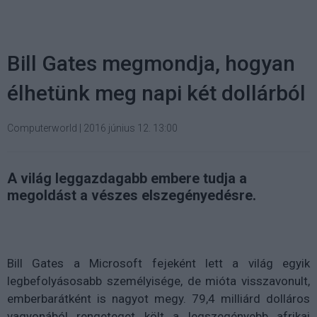
Bill Gates megmondja, hogyan
élhetünk meg napi két dollárból
Computerworld
|
2016 június 12. 13:00
A világ leggazdagabb embere tudja a
megoldást a vészes elszegényedésre.
Bill Gates a Microsoft fejeként lett a világ egyik
legbefolyásosabb személyisége, de mióta visszavonult,
emberbarátként is nagyot megy. 79,4 milliárd dolláros
vagyonából rengeteget költ a legszegényebb afrikai