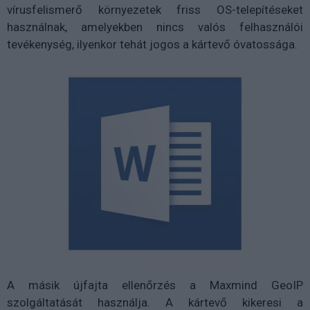
vírusfelismerő környezetek friss OS-telepítéseket
használnak, amelyekben nincs valós felhasználói
tevékenység, ilyenkor tehát jogos a kártevő óvatossága.
A másik újfajta ellenőrzés a Maxmind GeoIP
szolgáltatását használja. A kártevő kikeresi a