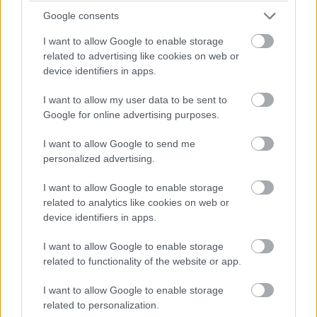
Google consents
A Google-t emellett az is zavarja, hogy bár minden évben
megjelenik egy új Android OS-változat, a frissítések a
I want to allow Google to enable storage
mobilgyártók miatt lassan csorognak le a
related to advertising like cookies on web or
device identifiers in apps.
felhasználókhoz. Egy új Android-változatnál négy évig is
eltart, míg jelentős piaci részesedést szerez, az iOS-nél
I want to allow my user data to be sent to
ugyanez pár hónap, és a szabadalmazott verzió ezen az
Google for online advertising purposes.
áldatlan helyzeten is változtatna.
I want to allow Google to send me
Az elemző szerint legkésőbb 2017 elején kiderül, mit
personalized advertising.
tervez a Google az Androiddal. Ami addig is biztosnak
I want to allow Google to enable storage
tűnik: nyáron jön az Android N.
related to analytics like cookies on web or
device identifiers in apps.
I want to allow Google to enable storage
related to functionality of the website or app.
Diákok a munkaerőpiacon: Így formálják a 2026-os
I want to allow Google to enable storage
trendeket a fiatalok elvárásai (X)
related to personalization.
A diákoknak már nem elég a magas órabér,