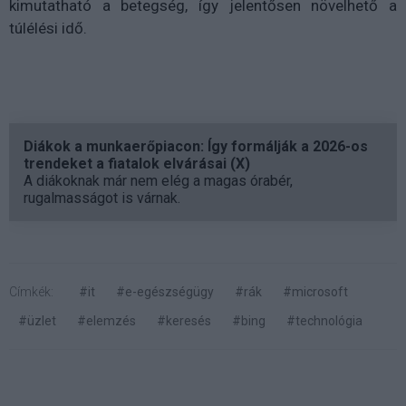
kimutatható a betegség, így jelentősen növelhető a
túlélési idő.
Diákok a munkaerőpiacon: Így formálják a 2026-os
trendeket a fiatalok elvárásai (X)
A diákoknak már nem elég a magas órabér,
rugalmasságot is várnak.
Címkék:
#it
#e-egészségügy
#rák
#microsoft
#üzlet
#elemzés
#keresés
#bing
#technológia