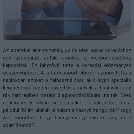
Az adatokat aninimizálták, de minden egyes kereséshez
egy azonosítót adtak, amelyet a webböngészőhöz
kapcsoltak. Ez lehetővé tette a keresési előzmények
összegyűjtését. A kutatócsoport először azonosította a
naplókban azokat a felhasználókat, akik olyan speciális
kereséseket kezdeményeztek, amelyek a hasnyálmirigy
rák nemrégiben történt diagnosztizálására utaltak. Ezek
a keresések olyan kifejezéseket tartalmaztak, mint
például "Miért alakult ki nálam a hasnyálmirigy rák?" vagy
Azt mondták, hogy hasnyálmirigy rákom van, mire
számíthatok?".