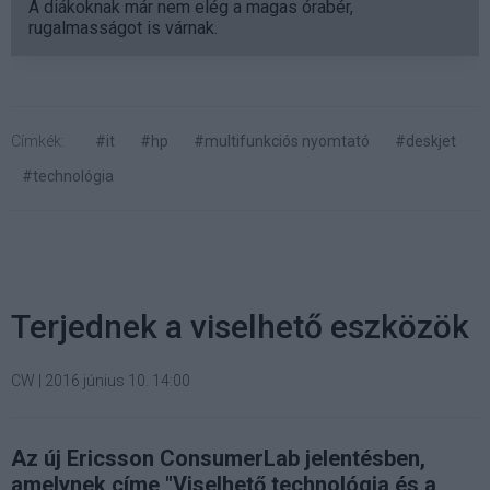
A diákoknak már nem elég a magas órabér,
rugalmasságot is várnak.
Címkék:
#it
#hp
#multifunkciós nyomtató
#deskjet
#technológia
Terjednek a viselhető eszközök
CW
|
2016 június 10. 14:00
Az új Ericsson ConsumerLab jelentésben,
amelynek címe "Viselhető technológia és a