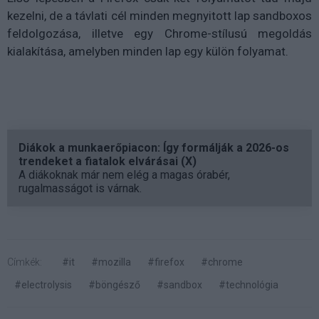
kezelni, de a távlati cél minden megnyitott lap sandboxos
feldolgozása, illetve egy Chrome-stílusú megoldás
kialakítása, amelyben minden lap egy külön folyamat.
Diákok a munkaerőpiacon: Így formálják a 2026-os
trendeket a fiatalok elvárásai (X)
A diákoknak már nem elég a magas órabér,
rugalmasságot is várnak.
Címkék:
#it
#mozilla
#firefox
#chrome
#electrolysis
#böngésző
#sandbox
#technológia