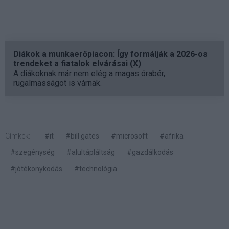
Diákok a munkaerőpiacon: Így formálják a 2026-os
trendeket a fiatalok elvárásai (X)
A diákoknak már nem elég a magas órabér,
rugalmasságot is várnak.
Címkék:
#it
#bill gates
#microsoft
#afrika
#szegénység
#alultápláltság
#gazdálkodás
#jótékonykodás
#technológia