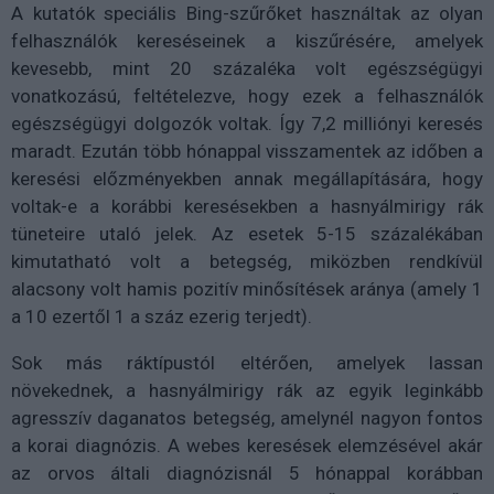
A kutatók speciális Bing-szűrőket használtak az olyan
felhasználók kereséseinek a kiszűrésére, amelyek
kevesebb, mint 20 százaléka volt egészségügyi
vonatkozású, feltételezve, hogy ezek a felhasználók
egészségügyi dolgozók voltak. Így 7,2 milliónyi keresés
maradt. Ezután több hónappal visszamentek az időben a
keresési előzményekben annak megállapítására, hogy
voltak-e a korábbi keresésekben a hasnyálmirigy rák
tüneteire utaló jelek. Az esetek 5-15 százalékában
kimutatható volt a betegség, miközben rendkívül
alacsony volt hamis pozitív minősítések aránya (amely 1
a 10 ezertől 1 a száz ezerig terjedt).
Sok más ráktípustól eltérően, amelyek lassan
növekednek, a hasnyálmirigy rák az egyik leginkább
agresszív daganatos betegség, amelynél nagyon fontos
a korai diagnózis. A webes keresések elemzésével akár
az orvos általi diagnózisnál 5 hónappal korábban