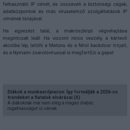
felhasználó IP címét, és összeveti a biztonsági cégek,
adatközpontok és más víruselemző szolgáltatások IP
címének listájával.
Ha egyezést talál, a makrószkript végrehajtása
megintcsak leáll. Ha viszont nincs veszély, a kártevő
akcióba lép, letölti a Matsnu és a Nitol backdoor trójait,
és a Nymaim zsarolóvírussal is megfertőzi a gépet
Diákok a munkaerőpiacon: Így formálják a 2026-os
trendeket a fiatalok elvárásai (X)
A diákoknak már nem elég a magas órabér,
rugalmasságot is várnak.