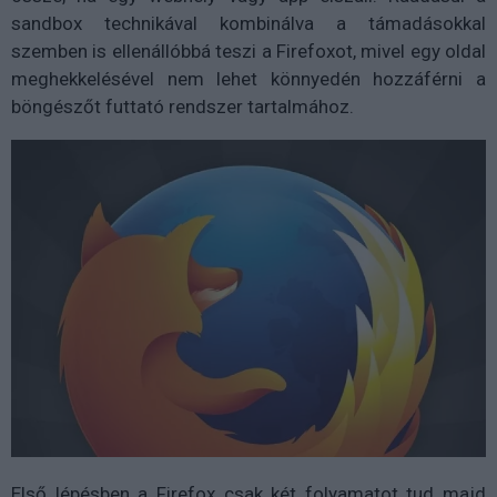
sandbox technikával kombinálva a támadásokkal
szemben is ellenállóbbá teszi a Firefoxot, mivel egy oldal
meghekkelésével nem lehet könnyedén hozzáférni a
böngészőt futtató rendszer tartalmához.
Első lépésben a Firefox csak két folyamatot tud majd