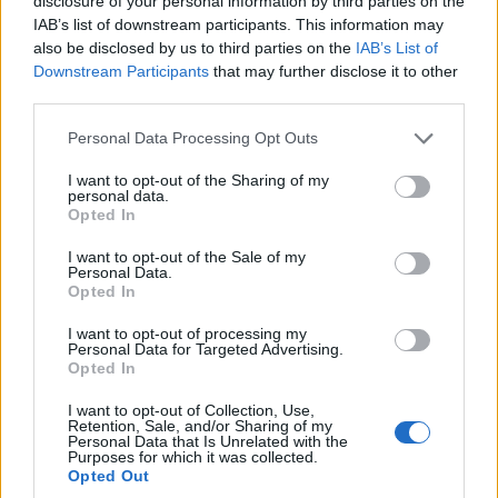
disclosure of your personal information by third parties on the
elvágása. Windsor szerint a lépést az magyarázza, hogy
IAB’s list of downstream participants. This information may
a Google új funkciókkal akarja eladhatóbbá tenni a Nexus
also be disclosed by us to third parties on the
IAB’s List of
termékvonalat, és ehhez módosítania kell a kódon,
Downstream Participants
that may further disclose it to other
amihez viszont jól jönne egy zárt, szabadalmazott OS-
third parties.
változat.
Please note that this website/app uses one or more Google
Personal Data Processing Opt Outs
services and may gather and store information including but
not limited to your visit or usage behaviour. You may click to
I want to opt-out of the Sharing of my
personal data.
grant or deny consent to Google and its third-party tags to
Opted In
use your data for below specified purposes in below Google
consent section.
I want to opt-out of the Sale of my
Personal Data.
Opted In
I want to opt-out of processing my
Personal Data for Targeted Advertising.
Opted In
I want to opt-out of Collection, Use,
Retention, Sale, and/or Sharing of my
Personal Data that Is Unrelated with the
Purposes for which it was collected.
Opted Out