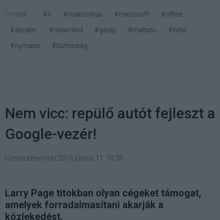
Címkék:
#it
#makróvírus
#microsoft
#office
#zscaler
#maxmind
#geoip
#matsnu
#nitol
#nymaim
#biztonság
Nem vicc: repülő autót fejleszt a
Google-vezér!
Computerworld
|
2016 június 11. 10:30
Larry Page titokban olyan cégeket támogat,
amelyek forradalmasítani akarják a
közlekedést.