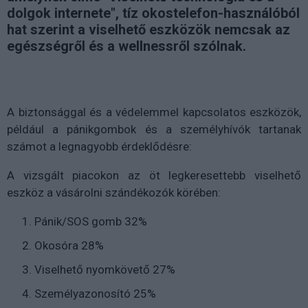
dolgok internete", tíz okostelefon-használóból
hat szerint a viselhető eszközök nemcsak az
egészségről és a wellnessről szólnak.
A biztonsággal és a védelemmel kapcsolatos eszközök,
például a pánikgombok és a személyhívók tartanak
számot a legnagyobb érdeklődésre:
A vizsgált piacokon az öt legkeresettebb viselhető
eszköz a vásárolni szándékozók körében:
Pánik/SOS gomb 32%
Okosóra 28%
Viselhető nyomkövető 27%
Személyazonosító 25%