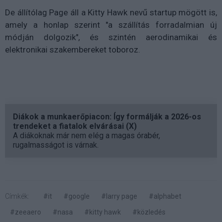
De állítólag Page áll a Kitty Hawk nevű startup mögött is,
amely a honlap szerint "a szállítás forradalmian új
módján dolgozik", és szintén aerodinamikai és
elektronikai szakembereket toboroz.
Diákok a munkaerőpiacon: Így formálják a 2026-os
trendeket a fiatalok elvárásai (X)
A diákoknak már nem elég a magas órabér,
rugalmasságot is várnak.
Címkék:
#it
#google
#larry page
#alphabet
#zeeaero
#nasa
#kitty hawk
#közledés