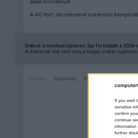
albán kormánnyal.
A 4iG Nyrt. részvényeivel a prémium kategóriá
Diákok a munkaerőpiacon: Így formálják a 2026-os
A diákoknak már nem elég a magas órabér, rugalmass
Címkék:
#gazdaság
#távközlés
#informatika
computert
If you wish 
sensitive in
confirm you
continue se
information 
further disc