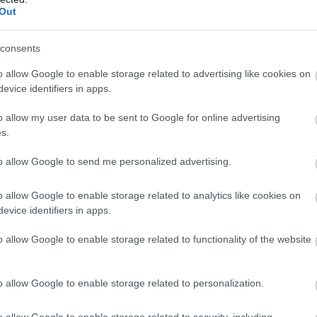
valósítsák meg.
Out
yteremtő, iskolateremtő személyiségeket, elismert
consents
z, hogy 2030-ra egymillió emberre 9000 kutató jusson
 az első tízbe kerüljön innovátorként is. Úgy, hogy
o allow Google to enable storage related to advertising like cookies on
atásban, a hallgatók 13 százaléka külföldi.
evice identifiers in apps.
 forintot fordítanak arra, hogy a magyar kutatók
o allow my user data to be sent to Google for online advertising
s.
azzal a nem titkolt tervvel, hogy Magyarország
to allow Google to send me personalized advertising.
o allow Google to enable storage related to analytics like cookies on
evice identifiers in apps.
tés és innováció terén Európa és a világ élvonalába
nos Program, amely keretet szab és irányt mutat a
o allow Google to enable storage related to functionality of the website
sztés és innováció folyamatainak, rendszerének,
o allow Google to enable storage related to personalization.
futárának tekinthető a HUN-REN programja már
o allow Google to enable storage related to security, including