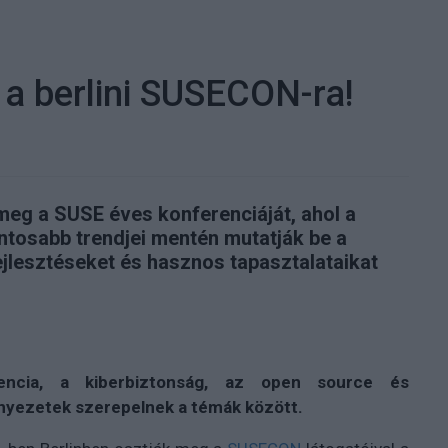
i a berlini SUSECON-ra!
 meg a SUSE éves konferenciáját, ahol a
ontosabb trendjei mentén mutatják be a
ejlesztéseket és hasznos tapasztalataikat
encia, a kiberbiztonság, az open source és
nyezetek szerepelnek a témák között.