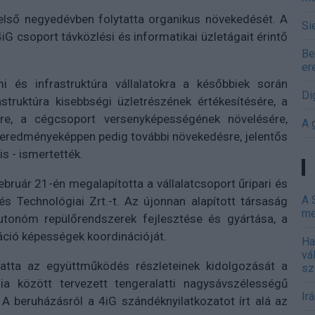
 első negyedévben folytatta organikus növekedését. A
Si
 4iG csoport távközlési és informatikai üzletágait érintő
Be
er
lmi és infrastruktúra vállalatokra a későbbiek során
Di
struktúra kisebbségi üzletrészének értékesítésére, a
ére, a cégcsoport versenyképességének növelésére,
A 
k eredményeképpen pedig további növekedésre, jelentős
is - ismertették.
ruár 21-én megalapította a vállalatcsoport űripari és
A 
és Technológiai Zrt.-t. Az újonnan alapított társaság
me
autonóm repülőrendszerek fejlesztése és gyártása, a
záció képességek koordinációját.
Ha
vá
tatta az együttműködés részleteinek kidolgozását a
sz
a között tervezett tengeralatti nagysávszélességű
Ir
A beruházásról a 4iG szándéknyilatkozatot írt alá az