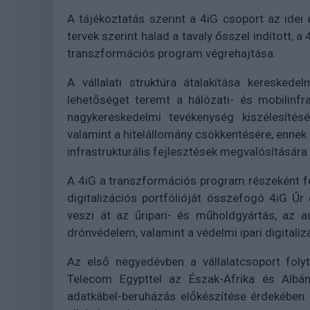
A tájékoztatás szerint a 4iG csoport az idei
tervek szerint halad a tavaly ősszel indított, a
transzformációs program végrehajtása.
A vállalati struktúra átalakítása kereskede
lehetőséget teremt a hálózati- és mobilinfra
nagykereskedelmi tevékenység kiszélesítés
valamint a hitelállomány csökkentésére, enne
infrastrukturális fejlesztések megvalósítására 
A 4iG a transzformációs program részeként feb
digitalizációs portfólióját összefogó 4iG Űr 
veszi át az űripari- és műholdgyártás, az 
drónvédelem, valamint a védelmi ipari digitali
Az első negyedévben a vállalatcsoport foly
Telecom Egypttel az Észak-Afrika és Albáni
adatkábel-beruházás előkészítése érdekében. 