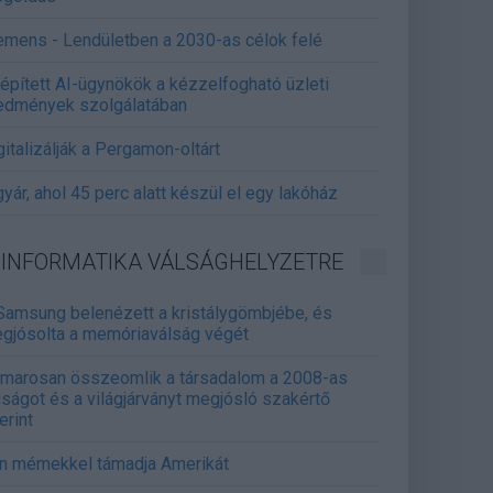
emens - Lendületben a 2030-as célok felé
épített AI-ügynökök a kézzelfogható üzleti
edmények szolgálatában
gitalizálják a Pergamon-oltárt
gyár, ahol 45 perc alatt készül el egy lakóház
INFORMATIKA VÁLSÁGHELYZETRE
Samsung belenézett a kristálygömbjébe, és
gjósolta a memóriaválság végét
marosan összeomlik a társadalom a 2008-as
lságot és a világjárványt megjósló szakértő
erint
án mémekkel támadja Amerikát