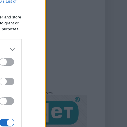
B’s List of
er and store
to grant or
ed purposes
Hirdetés