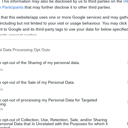
. This information may also be disclosed by us to third parties on the
IA
Participants
that may further disclose it to other third parties.
zászólások
 that this website/app uses one or more Google services and may gath
including but not limited to your visit or usage behaviour. You may click 
 to Google and its third-party tags to use your data for below specifi
keretösszeggel indul a
ogle consent section.
ary program
l Data Processing Opt Outs
o opt-out of the Sharing of my personal data.
In
ellendíthetnek tudásintenzív iparágakat
o opt-out of the Sale of my Personal Data.
In
to opt-out of processing my Personal Data for Targeted
ing.
In
el a kormány a Research Grant Hungary programot, amely
o opt-out of Collection, Use, Retention, Sale, and/or Sharing
ybe tartozó külföldi és külföldön dolgozó magyar
ersonal Data that Is Unrelated with the Purposes for which it
lected.