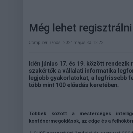
Még lehet regisztráln
ComputerTrends
|
2024 május 30. 13:22
Idén június 17. és 19. között rendezik
szakértők a vállalati informatika legf
legjobb gyakorlatokat, a legfrissebb f
több mint 100 előadás keretében.
Többek között a mesterséges intellig
konténermegoldások, az edge és a felhőkör