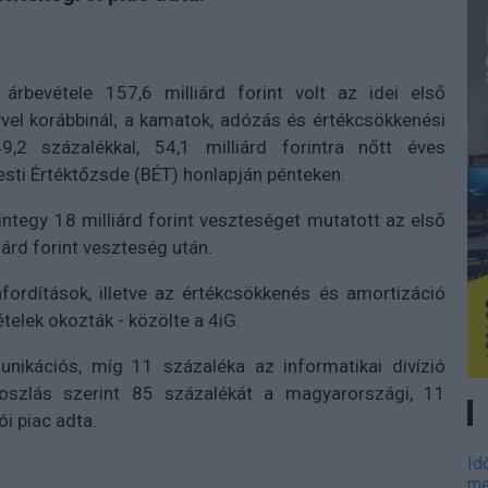
 árbevétele 157,6 milliárd forint volt az idei első
vel korábbinál; a kamatok, adózás és értékcsökkenési
,2 százalékkal, 54,1 milliárd forintra nőtt éves
esti Értéktőzsde (BÉT) honlapján pénteken.
tegy 18 milliárd forint veszteséget mutatott az első
árd forint veszteség után.
fordítások, illetve az értékcsökkenés és amortizáció
telek okozták - közölte a 4iG.
nikációs, míg 11 százaléka az informatikai divízió
oszlás szerint 85 százalékát a magyarországi, 11
i piac adta.
Id
me