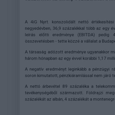
A 4iG Nyrt. konszolidált nettó értékesítési
negyedévben, 36,9 százalékkal több az egy év
leírás előtti eredménye (EBITDA) pedig 49
összevetésben - tette közzé a vállalat a Budap
A társaság adózott eredménye ugyanakkor min
három hónapban az egy évvel korábbi 1,17 milli
A negatív eredményt leginkább a pénzügyi rá
soron kimutatott, pénzkiáramlással nem járó té
A nettó árbevétel 89 százaléka a telekommu
tevékenységéből származott. Földrajzi meg
százalékát az albán, 4 százalékát a montenegró