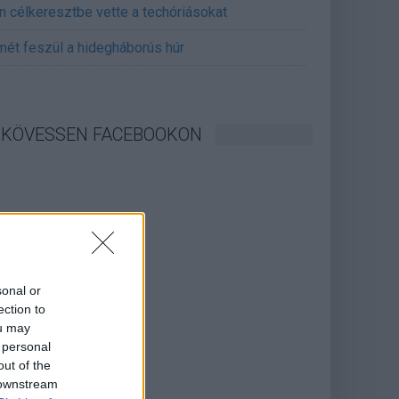
án célkeresztbe vette a techóriásokat
mét feszül a hidegháborús húr
KÖVESSEN FACEBOOKON
sonal or
ection to
ou may
 personal
out of the
 downstream