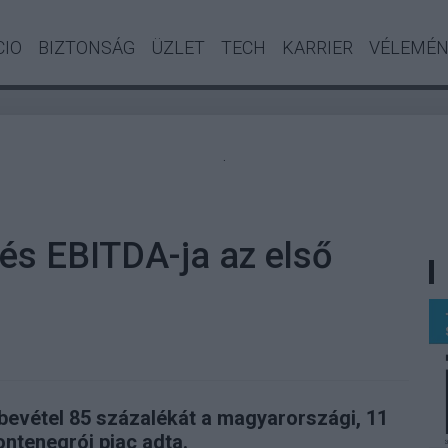
CIO
BIZTONSÁG
ÜZLET
TECH
KARRIER
VÉLEMÉ
.
 és EBITDA-ja az első
rbevétel 85 százalékát a magyarországi, 11
ontenegrói piac adta.