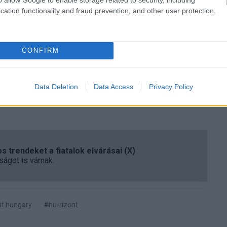
l kutatókat. A hazahívó és külföldi kutatókat toborzó
cation functionality and fraud prevention, and other user protection.
iemelkedő teljesítményű kutató jött Magyarországra,
t olyan területeken, mint a genomika, a földtudományok
k.
CONFIRM
-REN Központ szolgáltató és támogató funkcióinak
nyságát segíti. Az elmúlt évben a legrangosabb Nature
PNAS-ben 4, a PLOS-ban 5, a CellPress-ben szintén 4
Data Deletion
Data Access
Privacy Policy
llából.
 trendeket a fiatalok elvárásai (X)
ágot is várnak.
nt hungary
#hu-rizont