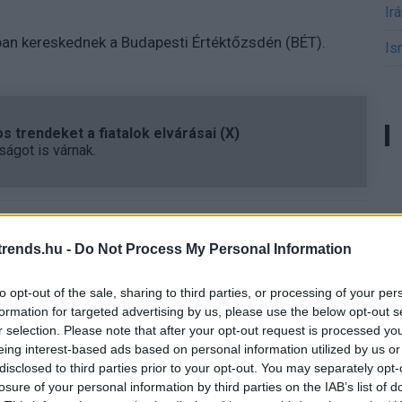
Ir
ban kereskednek a Budapesti Értéktőzsdén (BÉT).
Is
 trendeket a fiatalok elvárásai (X)
ágot is várnak.
#4ig
#antenna hungária
rends.hu -
Do Not Process My Personal Information
to opt-out of the sale, sharing to third parties, or processing of your per
formation for targeted advertising by us, please use the below opt-out s
r selection. Please note that after your opt-out request is processed y
Tetszik
eing interest-based ads based on personal information utilized by us or
disclosed to third parties prior to your opt-out. You may separately opt-
losure of your personal information by third parties on the IAB’s list of