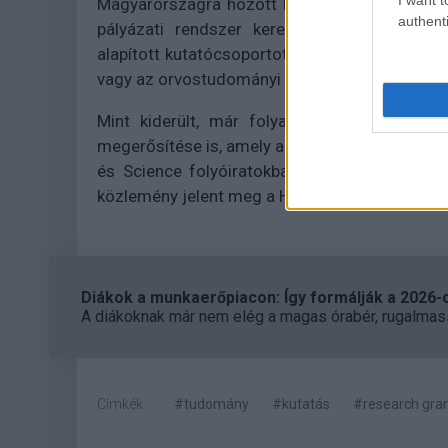
Magyarországra hozott külföldön sikeres fiata
authenti
pályázati rendszer keretében hét fiatal, k
alapított kutatócsoportot, folytat kutatásoka
vagy az orvostudományi és gyógyszerkutatáso
Mint kiderült, már folyamatban van a HUN
megerősítése is, amely a kutatói munka hatéko
és Science folyóiratokban legalább 105, a 
közlemény jelent meg a HUN-REN-es kutatók to
Diákok a munkaerőpiacon: Így formálják a 2026-os
A diákoknak már nem elég a magas órabér, rugalmass
Címkék:
#tudomány
#kutatás
#research gra