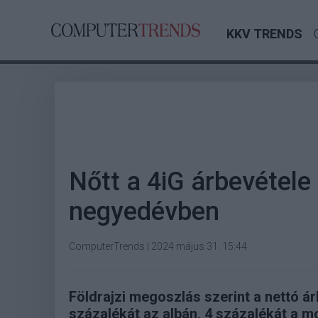
KKV TRENDS
Nőtt a 4iG árbevétele
negyedévben
ComputerTrends
|
2024 május 31. 15:44
Földrajzi megoszlás szerint a nettó á
százalékát az albán, 4 százalékát a m