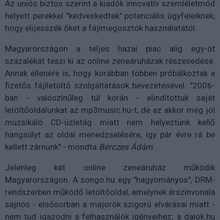
Az uniós biztos szerint a kiadók innovatív szemléletmód
helyett perekkel "kedveskedtek" potenciális ügyfeleiknek,
hogy elijesszék őket a fájlmegosztók használatától.
Magyarországon a teljes hazai piac alig egy-öt
százalékát teszi ki az online zeneáruházak részesedése.
Annak ellenére is, hogy korábban többen próbálkoztak a
fizetős fájlletöltő szolgáltatások bevezetésével. "2006-
ban - valószínűleg túl korán - elindítottuk saját
letöltőoldalunkat az mp3music.hu-t, de az akkor még jól
muzsikáló CD-üzletág miatt nem helyeztünk kellő
hangsúlyt az oldal menedzselésére, így pár évre rá be
kellett zárnunk" - mondta
Bérczes Ádám
.
Jelenleg két online zeneáruház működik
Magyarországon. A songo.hu egy "hagyományos", DRM-
rendszerben működő letöltőoldal, amelynek árszínvonala
sajnos - elsősorban a majorök szigorú elvárásai miatt -
nem tud igazodni a felhasználók igényeihez; a dalok.hu