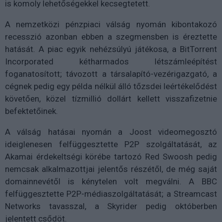
is komoly lehetőségekkel kecsegtetett.
A nemzetközi pénzpiaci válság nyomán kibontakozó
recesszió azonban ebben a szegmensben is éreztette
hatását. A piac egyik nehézsúlyú játékosa, a BitTorrent
Incorporated kétharmados létszámleépítést
foganatosított; távozott a társalapító-vezérigazgató, a
cégnek pedig egy példa nélkül álló tőzsdei leértékelődést
követően, közel tízmillió dollárt kellett visszafizetnie
befektetőinek.
A válság hatásai nyomán a Joost videomegosztó
ideiglenesen felfüggesztette P2P szolgáltatását, az
Akamai érdekeltségi körébe tartozó Red Swoosh pedig
nemcsak alkalmazottjai jelentős részétől, de még saját
domainnevétől is kénytelen volt megválni. A BBC
felfüggesztette P2P-médiaszolgáltatását; a Streamcast
Networks tavasszal, a Skyrider pedig októberben
jelentett csődöt.