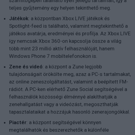
számítógépen található ilyen jellegű tartalmait, így a
teljes gyűjtemény egy helyen tekinthető meg.
Játékok
: a központban Xbox LIVE játékok és
Spotlight-feed is található, valamint megtekinthető a
játékos avatárja, eredményei és profilja. Az Xbox LIVE
így nemcsak Xbox 360-on kapcsolja össze a világ
több mint 23 millió aktív felhasználóját, hanem
Windows Phone 7 mobiltelefonokon is.
Zene és videó
: a központ a Zune legjobb
tulajdonságait örökölte meg, azaz a PC-s tartalmakat,
az online zeneszolgáltatást, valamint a beépített FM-
rádiót. A PC-ken elérhető Zune Social segítségével a
felhasználók közösségi élménnyé alakíthatják a
zenehallgatást vagy a videózást, megoszthatják
tapasztalataikat a hozzájuk hasonló zenerajongókkal.
Piactér
: a központ segítségével könnyen
megtalálhatók és beszerezhetők a különféle