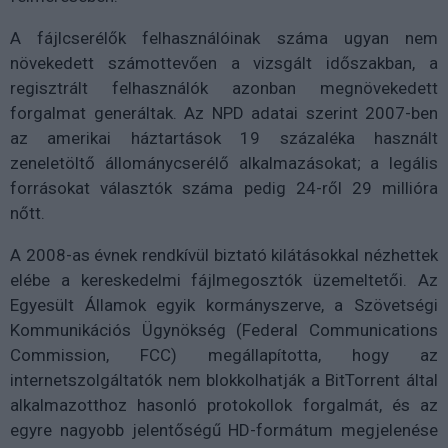
A fájlcserélők felhasználóinak száma ugyan nem
növekedett számottevően a vizsgált időszakban, a
regisztrált felhasználók azonban megnövekedett
forgalmat generáltak. Az NPD adatai szerint 2007-ben
az amerikai háztartások 19 százaléka használt
zeneletöltő állománycserélő alkalmazásokat; a legális
forrásokat választók száma pedig 24-ről 29 millióra
nőtt.
A 2008-as évnek rendkívül biztató kilátásokkal nézhettek
elébe a kereskedelmi fájlmegosztók üzemeltetői. Az
Egyesült Államok egyik kormányszerve, a Szövetségi
Kommunikációs Ügynökség (Federal Communications
Commission, FCC) megállapította, hogy az
internetszolgáltatók nem blokkolhatják a BitTorrent által
alkalmazotthoz hasonló protokollok forgalmát, és az
egyre nagyobb jelentőségű HD-formátum megjelenése