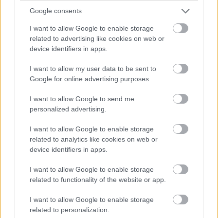
Google consents
I want to allow Google to enable storage
related to advertising like cookies on web or
device identifiers in apps.
I want to allow my user data to be sent to
Google for online advertising purposes.
Steve Ballmer bemutatta a
I want to allow Google to send me
personalized advertising.
Windows Phone 7-et
I want to allow Google to enable storage
related to analytics like cookies on web or
Computerworld
|
2010 február 15. 16:25
device identifiers in apps.
I want to allow Google to enable storage
A Microsoft következő generációs mobil
related to functionality of the website or app.
operációs rendszerének tervezésekor az
online szolgáltatások integrációjára fektették
I want to allow Google to enable storage
related to personalization.
a hangsúlyt. Az első Windows Phone 7