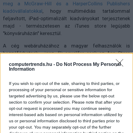
meg a McGraw-Hill és a HarperCollins Publishers
kiadóvállalatokkal
, hogy multimédiás tartalommal
feljavított, iPad-optimalizált kiadványokat terjesztenek
majd - természetesen az iTunes store legújabb
"könyváruházán" keresztül.
A cég webáruházához a magyar felhasználók is
hozzáférhetnek - igaz, ők egyelőre csak az App Store
mobileszközökre fejlesztett alkalmazásait vásárolhatják
computertrends.hu -
Do Not Process My Personal
meg, az iTunes Store-ban kínált zenékhez a tisztázatlan
Information
szerzői jogi és forgalmazási feltételek miatt nem
férhetnek hozzá.
If you wish to opt-out of the sale, sharing to third parties, or
processing of your personal or sensitive information for
Ez a cseppet sem "édeni" állapot azonban hamarosan
targeted advertising by us, please use the below opt-out
section to confirm your selection. Please note that after your
megváltozhat. Miután az EU tavaly nyáron felszólította
opt-out request is processed you may continue seeing
az Apple-t és a kiadókat, hogy vessenek véget az egyes
interest-based ads based on personal information utilized by
tagállamok felhasználóit diszkrimináló üzleti
us or personal information disclosed to third parties prior to
gyakorlatnak,
Steve Jobs
bejelentette, ha rajtuk múlik,
your opt-out. You may separately opt-out of the further
már az idén elérhetővé teszik az iTunes store kínálatát