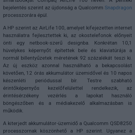
bejelentés szerint az újdonság a Qualcomm
Snapdragon
processzorára épül.
A HP szerint az AirLife 100, amelyet kifejezetten internet
használatra fejlesztettek ki, az okostelefonok előnyeit
önti egy netbook-szerű designba. Konkrétan 10,1
hüvelykes képernyőt építettek bele és klaviatúrája a
normál billentyűzetek méretének 92 százalékát teszi ki.
Az új eszköz azonnal használható a bekapcsolást
követően, 12 órás akkumulátor üzemidővel és 10 napos
készenléti periódussal bír. Testre szabható
érintőképernyős kezelőfelülettel rendelkezik, az
érintésérzékeny vezérlés a lapokat használó
böngészőben és a médiakezelő alkalmazásban is
működik.
A kiterjedt akkumulátor-üzemidő a Qualcomm QSD8250
processzornak köszönhető a HP szerint. Ugyanez a