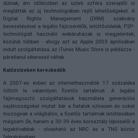
dúlnak, ám időközben az üzleti szféra szereplői is
meglátták az új technológiában rejlő lehetőségeket. A
Digital Rights Management (DRM) szabvány
bevezetésével a legális fájlcserélők, letöltőoldalak, P2P-
technológiát használó webáruházak is megjelentek;
közülük többen - ahogy azt az Apple 2003 áprilisában
indult szolgáltatása, az iTunes Music Store is példázza -
páratlanul sikeressé váltak.
Kalózvizeken kereskedők
A 2007-es évben az internethasználók 17 százaléka
töltött le valamilyen fizetős tartalmat. A legális
fájlmegosztó szolgáltatások használata generációs
sajátosságokat mutat: bár a fiatalok szívesen és sokat
mozognak a világhálón, a fizetős tartalmak letöltésében
mégsem ők, hanem a 30-39 éves korosztály lépviselői a
legaktívabbak - olvasható az NRC és a TNS közös
felmérésében.