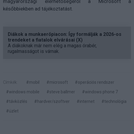
magyarországi elérhetőségéről a Microsoft a
későbbiekben ad tájékoztatást.
Diákok a munkaerőpiacon: Így formálják a 2026-os
trendeket a fiatalok elvárásai (X)
A diákoknak már nem elég a magas órabér,
rugalmasságot is várnak.
Címkék:
#mobil
#microsoft
#operációs rendszer
#windows mobile
#steve ballmer
#windows phone 7
#távközlés
#hardver/szoftver
#internet
#technológia
#üzlet