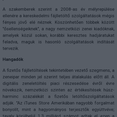
A szakemberek szerint a 2008-as év mélyrepülése
ellenére a kereskedelmi fájlletöltő szolgáltatások mégis
fényes jövő elé néznek. Köszönhetően többek között
"ősellenségeiknek", a nagy nemzetközi zenei kiadóknak,
amelyek közül sokan, korábbi keresztes hadjáratukat
feladva, maguk is hasonló szolgáltatások indítását
tervezik.
Hangadók
A fizetős fájlletöltések tekintetében vezető szegmens, a
zeneipar minden jel szerint teljes átalakulás előtt áll. A
digitális zeneletöltés piaci részesedése évről évre
növekszik, nemzetközi szinten az értékesítések húsz-
harminc százalékát a fizetős letöltőszolgáltatások
adják. "Az iTunes Store Amerikában nagyobb forgalmat
bonyolít, mint a hagyományos terjesztők együttvéve;
tavaly körülbelül 1,3 milliárd számot adtak el ezen a