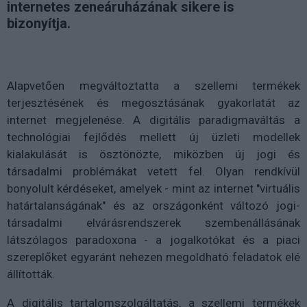
internetes zeneáruházának sikere is
bizonyítja.
Alapvetően megváltoztatta a szellemi termékek
terjesztésének és megosztásának gyakorlatát az
internet megjelenése. A digitális paradigmaváltás a
technológiai fejlődés mellett új üzleti modellek
kialakulását is ösztönözte, miközben új jogi és
társadalmi problémákat vetett fel. Olyan rendkívül
bonyolult kérdéseket, amelyek - mint az internet "virtuális
határtalanságának" és az országonként változó jogi-
társadalmi elvárásrendszerek szembenállásának
látszólagos paradoxona - a jogalkotókat és a piaci
szereplőket egyaránt nehezen megoldható feladatok elé
állították.
A digitális tartalomszolgáltatás, a szellemi termékek