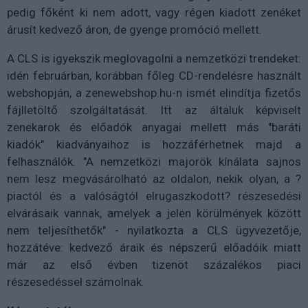
pedig főként ki nem adott, vagy régen kiadott zenéket
árusít kedvező áron, de gyenge promóció mellett.
A CLS is igyekszik meglovagolni a nemzetközi trendeket:
idén februárban, korábban főleg CD-rendelésre használt
webshopján, a zenewebshop.hu-n ismét elindítja fizetős
fájlletöltő szolgáltatását. Itt az általuk képviselt
zenekarok és előadók anyagai mellett más "baráti
kiadók" kiadványaihoz is hozzáférhetnek majd a
felhasználók. "A nemzetközi majorök kínálata sajnos
nem lesz megvásárolható az oldalon, nekik olyan, a ?
piactól és a valóságtól elrugaszkodott? részesedési
elvárásaik vannak, amelyek a jelen körülmények között
nem teljesíthetők" - nyilatkozta a CLS ügyvezetője,
hozzátéve: kedvező áraik és népszerű előadóik miatt
már az első évben tizenöt százalékos piaci
részesedéssel számolnak.