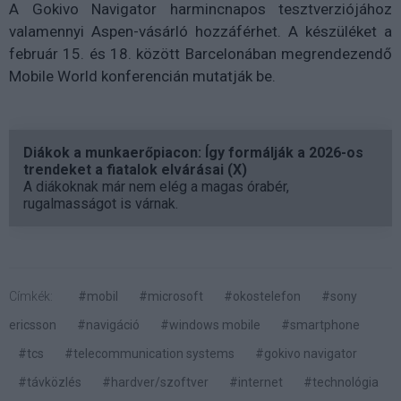
A Gokivo Navigator harmincnapos tesztverziójához
valamennyi Aspen-vásárló hozzáférhet. A készüléket a
február 15. és 18. között Barcelonában megrendezendő
Mobile World konferencián mutatják be.
Diákok a munkaerőpiacon: Így formálják a 2026-os
trendeket a fiatalok elvárásai (X)
A diákoknak már nem elég a magas órabér,
rugalmasságot is várnak.
Címkék:
#mobil
#microsoft
#okostelefon
#sony
ericsson
#navigáció
#windows mobile
#smartphone
#tcs
#telecommunication systems
#gokivo navigator
#távközlés
#hardver/szoftver
#internet
#technológia