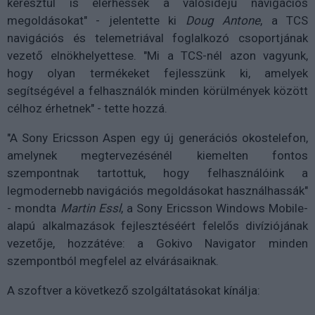
keresztül is elérhessék a valósidejű navigációs
megoldásokat" - jelentette ki
Doug Antone
, a TCS
navigációs és telemetriával foglalkozó csoportjának
vezető elnökhelyettese. "Mi a TCS-nél azon vagyunk,
hogy olyan termékeket fejlesszünk ki, amelyek
segítségével a felhasználók minden körülmények között
célhoz érhetnek" - tette hozzá.
"A Sony Ericsson Aspen egy új generációs okostelefon,
amelynek megtervezésénél kiemelten fontos
szempontnak tartottuk, hogy felhasználóink a
legmodernebb navigációs megoldásokat használhassák"
- mondta
Martin Essl
, a Sony Ericsson Windows Mobile-
alapú alkalmazások fejlesztéséért felelős divíziójának
vezetője, hozzátéve: a Gokivo Navigator minden
szempontból megfelel az elvárásaiknak.
A szoftver a következő szolgáltatásokat kínálja: