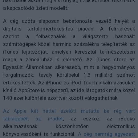
használók akkor még viszonylag szűk körében tesztelték
a kapcsolódó üzleti modellt.
A cég azóta alaposan bebetonozta vezető helyét a
digitális tartalomértékesítés piacán. A felmérések
szerint a felhasználók a világszerte használt
számítógépek közel harminc százalékra telepítették az
iTunes lejátszóját, amelyen keresztül természetesen
maga a zeneáruház is elérhető. Az iTunes store az
Egyesült Államokban sikeresebb, mint a hagyományos
forgalmazók: tavaly körülbelül 1,3 milliárd számot
értékesítettek. Az iPhone és iPod Touch alkalmazásokat
kínáló AppStore is népszerű, az ide látogatók mára közel
140 ezer különféle szoftver között válogathatnak.
Az Apple két héttel ezelőtt mutatta be rég várt
táblagépét, az iPadet
; az eszköz az iBooks
alkalmazásnak köszönhetően elektronikus
könyvolvasóként is funkcionál.
A cég nemrég egyezett