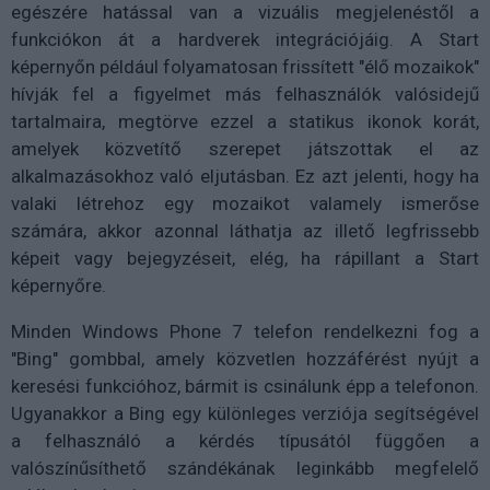
egészére hatással van a vizuális megjelenéstől a
funkciókon át a hardverek integrációjáig. A Start
képernyőn például folyamatosan frissített "élő mozaikok"
hívják fel a figyelmet más felhasználók valósidejű
tartalmaira, megtörve ezzel a statikus ikonok korát,
amelyek közvetítő szerepet játszottak el az
alkalmazásokhoz való eljutásban. Ez azt jelenti, hogy ha
valaki létrehoz egy mozaikot valamely ismerőse
számára, akkor azonnal láthatja az illető legfrissebb
képeit vagy bejegyzéseit, elég, ha rápillant a Start
képernyőre.
Minden Windows Phone 7 telefon rendelkezni fog a
"Bing" gombbal, amely közvetlen hozzáférést nyújt a
keresési funkcióhoz, bármit is csinálunk épp a telefonon.
Ugyanakkor a Bing egy különleges verziója segítségével
a felhasználó a kérdés típusától függően a
valószínűsíthető szándékának leginkább megfelelő