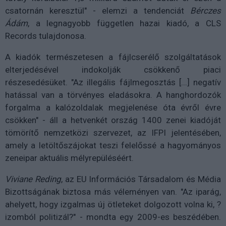
csatornán keresztül" - elemzi a tendenciát
Bérczes
Ádám
, a legnagyobb független hazai kiadó, a CLS
Records tulajdonosa.
A kiadók természetesen a fájlcserélő szolgáltatások
elterjedésével indokolják csökkenő piaci
részesedésüket. "Az illegális fájlmegosztás [...] negatív
hatással van a törvényes eladásokra. A hanghordozók
forgalma a kalózoldalak megjelenése óta évről évre
csökken" - áll a hetvenkét ország 1400 zenei kiadóját
tömörítő nemzetközi szervezet, az IFPI jelentésében,
amely a letöltőszájokat teszi felelőssé a hagyományos
zeneipar aktuális mélyrepüléséért.
Viviane Reding
, az EU Információs Társadalom és Média
Bizottságának biztosa más véleményen van. "Az iparág,
ahelyett, hogy izgalmas új ötleteket dolgozott volna ki, ?
izomból politizál?" - mondta egy 2009-es beszédében.