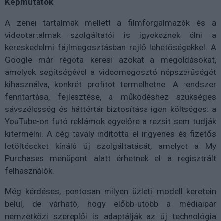
Képmutatók
A zenei tartalmak mellett a filmforgalmazók és a
videotartalmak szolgáltatói is igyekeznek élni a
kereskedelmi fájlmegosztásban rejlő lehetőségekkel. A
Google már régóta keresi azokat a megoldásokat,
amelyek segítségével a videomegosztó népszerűségét
kihasználva, konkrét profitot termelhetne. A rendszer
fenntartása, fejlesztése, a működéshez szükséges
sávszélesség és háttértár biztosítása igen költséges: a
YouTube-on futó reklámok egyelőre a rezsit sem tudják
kitermelni. A cég tavaly indította el ingyenes és fizetős
letöltéseket kínáló új szolgáltatását, amelyet a My
Purchases menüpont alatt érhetnek el a regisztrált
felhasználók.
Még kérdéses, pontosan milyen üzleti modell keretein
belül, de várható, hogy előbb-utóbb a médiaipar
nemzetközi szereplői is adaptálják az új technológia