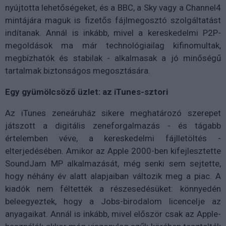
nyújtotta lehetőségeket, és a BBC, a Sky vagy a Channel4
mintájára maguk is fizetős fájlmegosztó szolgáltatást
indítanak. Annál is inkább, mivel a kereskedelmi P2P-
megoldások ma már technológiailag kifinomultak,
megbízhatók és stabilak - alkalmasak a jó minőségű
tartalmak biztonságos megosztására.
Egy gyümölcsöző üzlet: az iTunes-sztori
Az iTunes zeneáruház sikere meghatározó szerepet
játszott a digitális zeneforgalmazás - és tágabb
értelemben véve, a kereskedelmi fájlletöltés -
elterjedésében. Amikor az Apple 2000-ben kifejlesztette
SoundJam MP alkalmazását, még senki sem sejtette,
hogy néhány év alatt alapjaiban változik meg a piac. A
kiadók nem féltették a részesedésüket: könnyedén
beleegyeztek, hogy a Jobs-birodalom licencelje az
anyagaikat. Annál is inkább, mivel először csak az Apple-