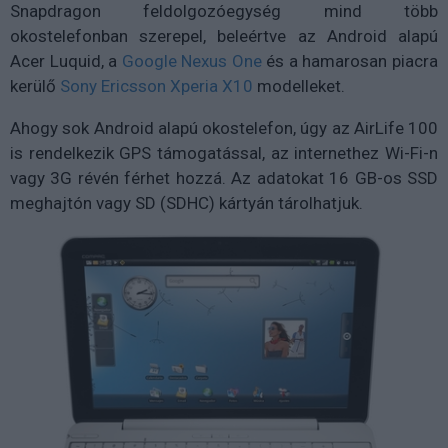
Snapdragon feldolgozóegység mind több
okostelefonban szerepel, beleértve az Android alapú
Acer Luquid, a
Google Nexus One
és a hamarosan piacra
kerülő
Sony Ericsson Xperia X10
modelleket.
Ahogy sok Android alapú okostelefon, úgy az AirLife 100
is rendelkezik GPS támogatással, az internethez Wi-Fi-n
vagy 3G révén férhet hozzá. Az adatokat 16 GB-os SSD
meghajtón vagy SD (SDHC) kártyán tárolhatjuk.