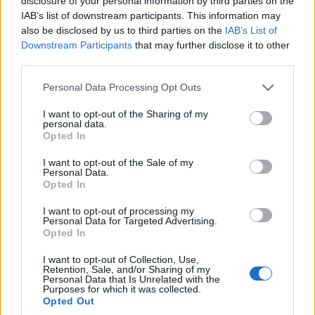
disclosure of your personal information by third parties on the
valamennyi uniós országban.
IAB’s list of downstream participants. This information may
also be disclosed by us to third parties on the
IAB’s List of
Downstream Participants
that may further disclose it to other
third parties.
Diákok a munkaerőpiacon: Így formálják a 2026-os
Please note that this website/app uses one or more Google
Personal Data Processing Opt Outs
trendeket a fiatalok elvárásai (X)
services and may gather and store information including but
A diákoknak már nem elég a magas órabér,
not limited to your visit or usage behaviour. You may click to
I want to opt-out of the Sharing of my
rugalmasságot is várnak.
personal data.
grant or deny consent to Google and its third-party tags to
Opted In
use your data for below specified purposes in below Google
consent section.
I want to opt-out of the Sale of my
Personal Data.
Opted In
Címkék:
#apple
#film
#tartalomkezelés
#torrent
I want to opt-out of processing my
#p2p
#steve jobs
#itunes
#zene
Personal Data for Targeted Advertising.
Opted In
#tartalomszolgáltatás
#tartalommegosztás
#app store
#filmáruház
#zenebérlés
#filmkölcsönzés
#napster
I want to opt-out of Collection, Use,
Retention, Sale, and/or Sharing of my
Personal Data that Is Unrelated with the
#cls records
#internet
#üzlet
#érdekességek
Purposes for which it was collected.
Opted Out