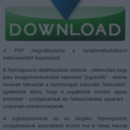
A P2P megváltoztatta a tartalomdisztribúció
bekövesedett folyamatait.
A fájlmegosztó alkalmazások ellenzői - jellemzően nagy
piaci konglomerátumokat képviselő "jogvédők" - eleinte
hevesen támadták a technológiát használó "kalózokat";
igyekeztek elérni, hogy a jogalkotók minden egyes
érintettet - szolgáltatókat és felhasználókat egyaránt -
szigorúan szankcionáljanak.
A jogtulajdonosok és az illegális fájlmegosztó
szolgáltatások üzemeltetői között ma is heves harcok