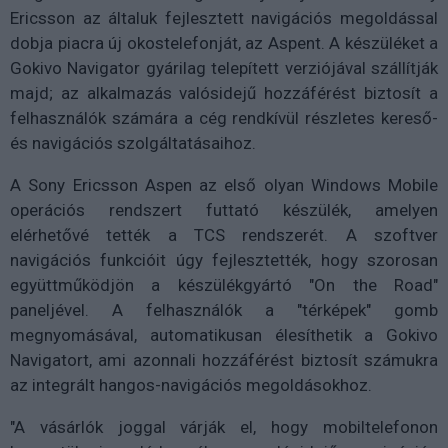
Ericsson az általuk fejlesztett navigációs megoldással
dobja piacra új okostelefonját, az Aspent. A készüléket a
Gokivo Navigator gyárilag telepített verziójával szállítják
majd; az alkalmazás valósidejű hozzáférést biztosít a
felhasználók számára a cég rendkívül részletes kereső-
és navigációs szolgáltatásaihoz.
A Sony Ericsson Aspen az első olyan Windows Mobile
operációs rendszert futtató készülék, amelyen
elérhetővé tették a TCS rendszerét. A szoftver
navigációs funkcióit úgy fejlesztették, hogy szorosan
együttműködjön a készülékgyártó "On the Road"
paneljével. A felhasználók a "térképek" gomb
megnyomásával, automatikusan élesíthetik a Gokivo
Navigatort, ami azonnali hozzáférést biztosít számukra
az integrált hangos-navigációs megoldásokhoz.
"A vásárlók joggal várják el, hogy mobiltelefonon