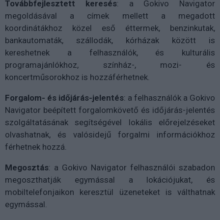
Továbbfejlesztett keresés
: a Gokivo Navigator
megoldásával a címek mellett a megadott
koordinátákhoz közel eső éttermek, benzinkutak,
bankautomaták, szállodák, kórházak között is
kereshetnek a felhasználók, és kulturális
programajánlókhoz, színház-, mozi- és
koncertműsorokhoz is hozzáférhetnek.
Forgalom- és időjárás-jelentés
: a felhasználók a Gokivo
Navigator beépített forgalomkövető és időjárás-jelentés
szolgáltatásának segítségével lokális előrejelzéseket
olvashatnak, és valósidejű forgalmi információkhoz
férhetnek hozzá.
Megosztás
: a Gokivo Navigator felhasználói szabadon
megoszthatják egymással a lokációjukat, és
mobiltelefonjaikon keresztül üzeneteket is válthatnak
egymással.