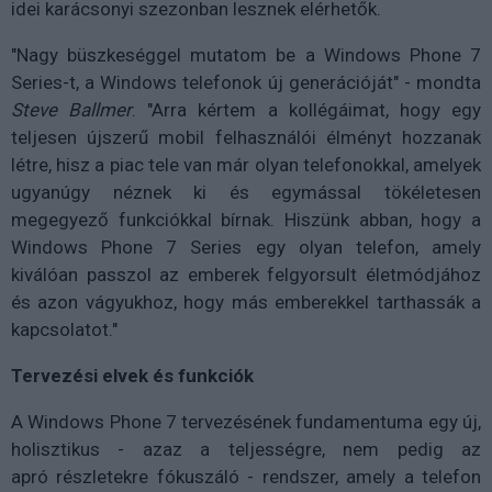
idei karácsonyi szezonban lesznek elérhetők.
"Nagy büszkeséggel mutatom be a Windows Phone 7
Series-t, a Windows telefonok új generációját" - mondta
Steve Ballmer
. "Arra kértem a kollégáimat, hogy egy
teljesen újszerű mobil felhasználói élményt hozzanak
létre, hisz a piac tele van már olyan telefonokkal, amelyek
ugyanúgy néznek ki és egymással tökéletesen
megegyező funkciókkal bírnak. Hiszünk abban, hogy a
Windows Phone 7 Series egy olyan telefon, amely
kiválóan passzol az emberek felgyorsult életmódjához
és azon vágyukhoz, hogy más emberekkel tarthassák a
kapcsolatot."
Tervezési elvek és funkciók
A Windows Phone 7 tervezésének fundamentuma egy új,
holisztikus - azaz a teljességre, nem pedig az
apró részletekre fókuszáló - rendszer, amely a telefon