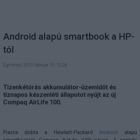
Android alapú smartbook a HP-
tól
Egri Imre
|
2010 február 15. 15:26
Tizenkétórás akkumulátor-üzemidőt és
tíznapos készenléti állapotot nyújt az új
Compaq AirLife 100.
Piacra dobta a Hewlett-Packard
Android
alapú
smartbookját Compaq AirLife 100 néven. A pénteki