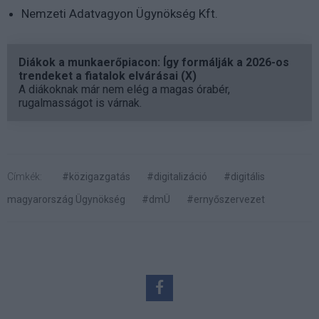
Nemzeti Adatvagyon Ügynökség Kft.
Diákok a munkaerőpiacon: Így formálják a 2026-os
trendeket a fiatalok elvárásai (X)
A diákoknak már nem elég a magas órabér,
rugalmasságot is várnak.
Címkék:
#közigazgatás
#digitalizáció
#digitális
magyarország Ügynökség
#dmÜ
#ernyőszervezet