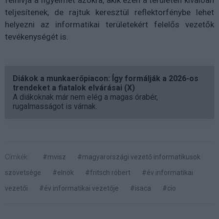
felhívja a figyelmet azokra, akik ezen a területen kiválóan
teljesítenek, de rajtuk keresztül reflektorfénybe lehet
helyezni az informatikai területekért felelős vezetők
tevékenységét is.
Diákok a munkaerőpiacon: Így formálják a 2026-os
trendeket a fiatalok elvárásai (X)
A diákoknak már nem elég a magas órabér,
rugalmasságot is várnak.
Címkék:
#mvisz
#magyarországi vezető informatikusok
szövetsége
#elnök
#fritsch róbert
#év informatikai
vezetői
#év informatikai vezetője
#isaca
#cio