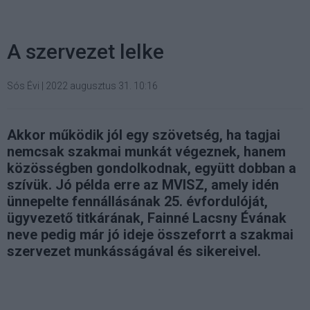
A szervezet lelke
Sós Évi
|
2022 augusztus 31. 10:16
Akkor működik jól egy szövetség, ha tagjai
nemcsak szakmai munkát végeznek, hanem
közösségben gondolkodnak, együtt dobban a
szívük. Jó példa erre az MVISZ, amely idén
ünnepelte fennállásának 25. évfordulóját,
ügyvezető titkárának, Fainné Lacsny Évának
neve pedig már jó ideje összeforrt a szakmai
szervezet munkásságával és sikereivel.