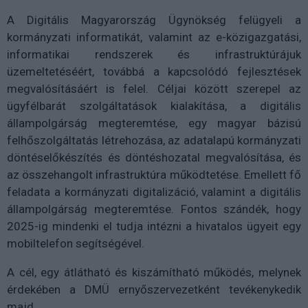
A Digitális Magyarország Ügynökség felügyeli a
kormányzati informatikát, valamint az e-közigazgatási,
informatikai rendszerek és infrastruktúrájuk
üzemeltetéséért, továbbá a kapcsolódó fejlesztések
megvalósításáért is felel. Céljai között szerepel az
ügyfélbarát szolgáltatások kialakítása, a digitális
állampolgárság megteremtése, egy magyar bázisú
felhőszolgáltatás létrehozása, az adatalapú kormányzati
döntéselőkészítés és döntéshozatal megvalósítása, és
az összehangolt infrastruktúra működtetése. Emellett fő
feladata a kormányzati digitalizáció, valamint a digitális
állampolgárság megteremtése. Fontos szándék, hogy
2025-ig mindenki el tudja intézni a hivatalos ügyeit egy
mobiltelefon segítségével.
A cél, egy átlátható és kiszámítható működés, melynek
érdekében a DMÜ ernyőszervezetként tevékenykedik
majd.