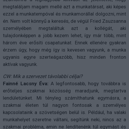
megtaláljam magam mellé azt a munkatársat, aki képes
ezzel a munkatempóval és munkamorállal dolgozni, mint
én. Nem volt könnyű a keresés, de végül Fried Zsuzsanna
személyében megtaláltuk azt a kollégát, aki
tulajdonképpen a jobb kezem lehet, így már több, mint
három éve erősíti csapatunkat. Ennek ellenére gyakran
érzem úgy, hogy még így is kevesen vagyunk, a munka
ugyanis egyre szerteágazóbb, hisz minden fronton
aktívak vagyunk.
CW: Mik a szervezet távolabbi céljai?
Fainné Lacsny Éva:
A legfontosabb, hogy továbbra is
erőteljes szakmai közösség maradjunk, megtartva
lendületünket. Mi tényleg számíthatunk egymásra, a
szakmai életen túl nagyon fontosak a személyes
kapcsolataink a szövetségen belül is. Például, ha valaki
munkahelyet szeretne váltani, segítünk neki, nincs az a
szakmai probléma, amin ne lendítenénk túl egymást és