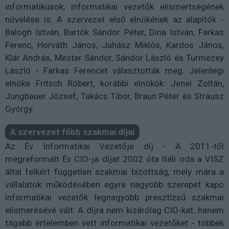
informatikusok, informatikai vezetők elismertségének
növelése is. A szervezet első elnökének az alapítók -
Balogh István, Bartók Sándor Péter, Dina István, Farkas
Ferenc, Horváth János, Juhász Miklós, Kardos János,
Klár András, Mester Sándor, Sándor László és Turmezey
László - Farkas Ferencet választották meg. Jelenlegi
elnöke Fritsch Róbert, korábbi elnökök: Jenei Zoltán,
Jungbauer József, Takács Tibor, Braun Péter és Strausz
György.
A szervezet főbb szakmai díjai
Az Év Informatikai Vezetője díj - A 2011-től
megreformált Év CIO-ja díjat 2002 óta ítéli oda a VISZ
által felkért független szakmai bizottság, mely mára a
vállalatok működésében egyre nagyobb szerepet kapó
informatikai vezetők legnagyobb presztízsű szakmai
elismerésévé vált. A díjra nem kizárólag CIO-kat, hanem
tágabb értelemben vett informatikai vezetőket - többek