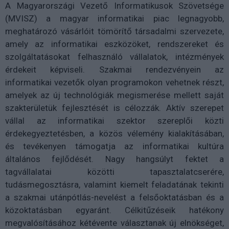
A Magyarországi Vezető Informatikusok Szövetsége
(MVISZ) a magyar informatikai piac legnagyobb,
meghatározó vásárlóit tömörítő társadalmi szervezete,
amely az informatikai eszközöket, rendszereket és
szolgáltatásokat felhasználó vállalatok, intézmények
érdekeit képviseli. Szakmai rendezvényein az
informatikai vezetők olyan programokon vehetnek részt,
amelyek az új technológiák megismerése mellett saját
szakterületük fejlesztését is célozzák. Aktív szerepet
vállal az informatikai szektor szereplői közti
érdekegyeztetésben, a közös vélemény kialakításában,
és tevékenyen támogatja az informatikai kultúra
általános fejlődését. Nagy hangsúlyt fektet a
tagvállalatai közötti tapasztalatcserére,
tudásmegosztásra, valamint kiemelt feladatának tekinti
a szakmai utánpótlás-nevelést a felsőoktatásban és a
közoktatásban egyaránt. Célkitűzéseik hatékony
megvalósításához kétévente választanak új elnökséget,