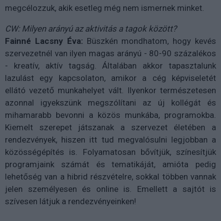
megcélozzuk, akik esetleg még nem ismernek minket.
CW: Milyen arányú az aktivitás a tagok között?
Fainné Lacsny Éva:
Büszkén mondhatom, hogy kevés
szervezetnél van ilyen magas arányú - 80-90 százalékos
- kreatív, aktív tagság. Általában akkor tapasztalunk
lazulást egy kapcsolaton, amikor a cég képviseletét
ellátó vezető munkahelyet vált. Ilyenkor természetesen
azonnal igyekszünk megszólítani az új kollégát és
mihamarabb bevonni a közös munkába, programokba.
Kiemelt szerepet játszanak a szervezet életében a
rendezvények, hiszen itt tud megvalósulni legjobban a
közösségépítés is. Folyamatosan bővítjük, színesítjük
programjaink számát és tematikáját, amióta pedig
lehetőség van a hibrid részvételre, sokkal többen vannak
jelen személyesen és online is. Emellett a sajtót is
szívesen látjuk a rendezvényeinken!