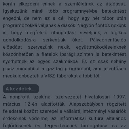
korán elkezdeni ennek a szemléletnek az átadását.
Igyekszünk minél több programnyelvbe betekintést
engedni, de nem az a cél, hogy egy hét tábor után
programozókká váljanak a diákok. Nagyon fontos nekünk
is, hogy megfelelő utánpótlást neveljünk, a logikus
gondolkodásra serkentjük őket. Pályaorientációs
előadást szervezünk nekik, együttműködéseinknek
köszönhetően a fiatalok iparági szinten is betekintést
nyerhetnek az egyes szakmákba. És ez csak néhány
plusz mindabból a gazdag programból, ami jelentősen
megkülönbözteti a VISZ-táborokat a többitől.
A kezdetek...
A nonprofit szakmai szervezetet hivatalosan 1997.
március 12-én alapították. Alapszabályban rögzített
feladatai között szerepel a vállalati, intézményi vásárlók
érdekeinek védelme, az informatikai kultúra általános
fejlődésének és terjesztésének támogatása és az