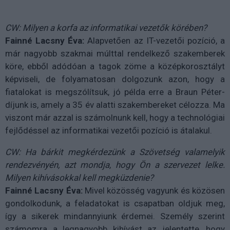
CW: Milyen a korfa az informatikai vezetők körében?
Fainné Lacsny Éva:
Alapvetően az IT-vezetői pozíció, a
már nagyobb szakmai múlttal rendelkező szakemberek
köre, ebből adódóan a tagok zöme a középkorosztályt
képviseli, de folyamatosan dolgozunk azon, hogy a
fiatalokat is megszólítsuk, jó példa erre a Braun Péter-
díjunk is, amely a 35 év alatti szakembereket célozza. Ma
viszont már azzal is számolnunk kell, hogy a technológiai
fejlődéssel az informatikai vezetői pozíció is átalakul.
CW: Ha bárkit megkérdezünk a Szövetség valamelyik
rendezvényén, azt mondja, hogy Ön a szervezet lelke.
Milyen kihívásokkal kell megküzdenie?
Fainné Lacsny Éva:
Mivel közösség vagyunk és közösen
gondolkodunk, a feladatokat is csapatban oldjuk meg,
így a sikerek mindannyiunk érdemei. Személy szerint
számomra a legnagyobb kihívást az jelentette, hogy