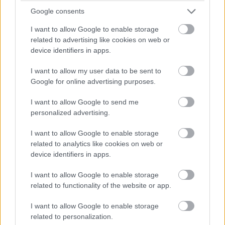
Google consents
I want to allow Google to enable storage
related to advertising like cookies on web or
device identifiers in apps.
I want to allow my user data to be sent to
Google for online advertising purposes.
Bár sokan a pandémiára és a háborúra tekintenek
I want to allow Google to send me
válságként, az elmúlt tizenöt évben is tapasztaltunk
personalized advertising.
kríziseket. A nagy dotcom bukás vagy a 2008-as
I want to allow Google to enable storage
gazdasági válság mind a taglétszám csökkenését
related to analytics like cookies on web or
eredményezte, ugyanis aki nem vett részt igazán az
device identifiers in apps.
MVISZ életében, annak csak egy költségsor voltunk.
Természetesen, aki ezzel szemben aktív részese volt a
I want to allow Google to enable storage
tagságnak, pontosan tudta, hogy miért érdemes a
related to functionality of the website or app.
tagdíjat befizetni. Ami egyébként töredéke annak,
I want to allow Google to enable storage
amekkora értékben hasznos szakmai tapasztalatokat és
related to personalization.
kapcsolatokat szerezhet nálunk. Az éves díj ráadásul