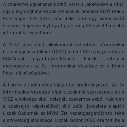
A szervezet ugyanezen körből várta a jelöléseket a VISZ
egyik legmeghatározóbb elnökének emlékét őrző Braun
Péter-díjra. Ezt 2016 óta ítélik oda egy kiemelkedő
szakmai teljesítményt nyújtó, de még 35 évnél fiatalabb
informatikai vezetőnek.
A VISZ idén első alkalommal célzottan informatikai
biztonsági vezetőknek (CISO) is hirdette a pályázatot az
ISACA-val együttműködésben. Ennek feltételei
megegyeztek az Év Informatikai Vezetője és a Braun
Péter-díj pályázatéval.
A három díj idén négy díjazottat eredményezett. Az Év
Informatikai Vezetője díjat a szakmai szervezetek és a
VISZ elnöksége által delegált szakemberekből, valamint
a szaksajtó képviselőiből álló zsűri javaslata alapján
Liszák Gábornak, az MVMI Zrt. vezérigazgatójának ítélte
a szövetség elnöksége. Liszák Gábor 2020 óta tölti be a