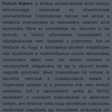
Fritsch Róbert:
A kritikus infrastruktúrák közé tartozó
létfontosságú rendszerek és létesítmények
üzemeltetőinek folyamatosan készen kell állniuk a
rendkívüli eseményekre és helyzetekre, valamint azok
kezelésére. Mivel az ivóvízellátás és -elosztás is ide
tartozik, a Vízmű informatikai vezetőjeként a
válsághelyzetek nem idegenek a számomra. Azt se
felejtsük el, hogy a koronavírus-járványt megelőzően
már küzdöttünk a madárinfluenza okozta kihívásokkal,
szerencsére abból nem lett emberi életeket is
veszélyeztető világjárvány, de így is okozott kisebb-
nagyobb gondokat. Mivel maximálisan fel voltunk rá
készülve, nemcsak a szabályozások, hanem a
folyamatok szintjén is, a pandémia már nem érintett
váratlanul. Ezt a tapasztalatot pedig az MVISZ
elnökeként a szervezet működésénél is alkalmazni
tudtam, ami lehetővé tette, hogy előrelátóan működjünk,
hatékonyan reagáljunk, így könnyebben átvészeljük ezt