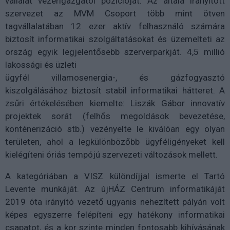
vállalat vezérigazgatói pozícióját. Az általa irányított
szervezet az MVM Csoport több mint ötven
tagvállalatában 12 ezer aktív felhasználó számára
biztosít informatikai szolgáltatásokat és üzemelteti az
ország egyik legjelentősebb szerverparkját. 4,5 millió
lakossági és üzleti
ügyfél villamosenergia-, és gázfogyasztó
kiszolgálásához biztosít stabil informatikai hátteret. A
zsűri értékelésében kiemelte: Liszák Gábor innovatív
projektek sorát (felhős megoldások bevezetése,
konténerizáció stb.) vezényelte le kiválóan egy olyan
területen, ahol a legkülönbözőbb ügyféligényeket kell
kielégíteni óriás tempójú szervezeti változások mellett.
A kategóriában a VISZ különdíjjal ismerte el Tartó
Levente munkáját. Az újHÁZ Centrum informatikáját
2019 óta irányító vezető ugyanis nehezített pályán volt
képes egyszerre felépíteni egy hatékony informatikai
csapatot, és a kor szinte minden fontosabb kihívásának