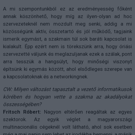
A mi szempontunkból ez az eredményesség főként
annak köszönhető, hogy míg az ilyen-olyan ad hoc
szervezeteknél nem mozdult meg senki, addig a mi
közösségünk aktív, összetartó és jól működő, tagjaink
ismerik egymást, a szakmain túl sok baráti kapcsolat is
kialakult. Épp ezért nem is törekszünk arra, hogy óriási
szervezetté váljunk és meglazuljanak ezek a szálak, pont
arra tesszük a hangsúlyt, hogy minőségi viszonyt
építsünk ki egymás között, ahol elsődleges szerepe van
a kapcsolatoknak és a networkingnek.
CW: Milyen változást tapasztalt a vezető informatikusok
körében és hogyan vette a szakma az akadályokat
összességében?
Fritsch Róbert:
Nagyon eltérően reagáltak az egyes
szektorok. Az egyik véglet a magyarországi
multinacionális cégeknél volt látható, ahol sok esetben
még a mai napig sem lehet az irodákba bemenni, a másik