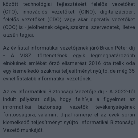
között technológiai fejlesztésért felelős vezetőket
(CTO), innovációs vezetőket (CINO), digitalizációért
felelős vezetőket (CDO) vagy akár operatív vezetőket
(COO) is - jelölhetnek cégek, szakmai szervezetek, illetve
a zsűri tagjai.
Az év fiatal informatikai vezetőjének járó Braun Péter-díj
- A VISZ történetének egyik legmeghatározóbb
elnökének emlékét őrző elismerést 2016 óta ítélik oda
egy kiemelkedő szakmai teljesítményt nyújtó, de még 35
évnél fiatalabb informatikai vezetőnek.
Az év Informatikai Biztonsági Vezetője díj - A 2022-től
indult pályázat célja, hogy felhívja a figyelmet az
informatikai biztonsági vezetők tevékenységének
fontosságára, valamint díjjal ismerje el az évek során
kiemelkedő teljesítményt nyújtó Informatikai Biztonsági
Vezető munkáját.