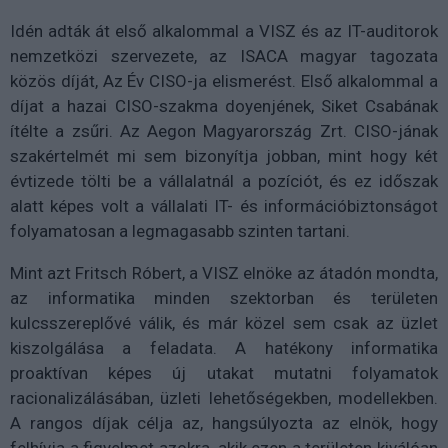
Idén adták át első alkalommal a VISZ és az IT-auditorok
nemzetközi szervezete, az ISACA magyar tagozata
közös díját, Az Év CISO-ja elismerést. Első alkalommal a
díjat a hazai CISO-szakma doyenjének, Siket Csabának
ítélte a zsűri. Az Aegon Magyarország Zrt. CISO-jának
szakértelmét mi sem bizonyítja jobban, mint hogy két
évtizede tölti be a vállalatnál a pozíciót, és ez időszak
alatt képes volt a vállalati IT- és információbiztonságot
folyamatosan a legmagasabb szinten tartani.
Mint azt Fritsch Róbert, a VISZ elnöke az átadón mondta,
az informatika minden szektorban és területen
kulcsszereplővé válik, és már közel sem csak az üzlet
kiszolgálása a feladata. A hatékony informatika
proaktívan képes új utakat mutatni folyamatok
racionalizálásában, üzleti lehetőségekben, modellekben.
A rangos díjak célja az, hangsúlyozta az elnök, hogy