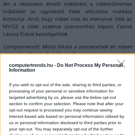
ám a ciklusokon átívelő stabilitást, a zökkenőmentes
működést az ügyvezető titkár áldozatos munkája
biztosítja. Arról, hogy miben más és mennyivel több az
MVISZ a többi szakmai szervezethez képest, Fainné
Lacsny Évával beszélgettünk.
Computerworld: Mióta titkára a szervezetnek és milyen
nagyobb változásokat élt meg?
Fainné Lacsny Éva:
Már 14 éve - e hosszú idő alatt
computertrends.hu -
Do Not Process My Personal
pedig sok minden történt az MVISZ életében.
Information
Nehézségek mindig voltak és mindig is lesznek, a kihívás
is egyre több, ahogy nő a szervezet és bővülnek a
If you wish to opt-out of the sale, sharing to third parties, or
processing of your personal or sensitive information for
programok, lehetőségek. Könnyebb biztosan nem lesz a
targeted advertising by us, please use the below opt-out
munka, de ami a legfontosabb, hogy abszolút fölfelé
section to confirm your selection. Please note that after your
ívelő pályán haladunk, egyre több eredményt tudunk
opt-out request is processed you may continue seeing
felmutatni és egyre nagyobb az elismertségünk mind a
interest-based ads based on personal information utilized by
szövetségen belül, mind kívül. Azt látom, hogy nagy
us or personal information disclosed to third parties prior to
your opt-out. You may separately opt-out of the further
szükség van nemcsak a piacon, hanem társadalmilag is a