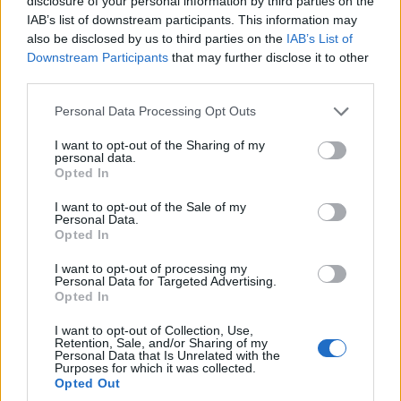
disclosure of your personal information by third parties on the
szakmai közösségünk által képviselt értékekre és
IAB’s list of downstream participants. This information may
összefogásra, mivel ezek túlmutatnak a
also be disclosed by us to third parties on the
IAB’s List of
munkakapcsolatokon. Tagjaink a mindennapokban is
Downstream Participants
that may further disclose it to other
támaszkodhatnak egymásra, nálunk nemcsak szakmai
third parties.
egyeztetés folyik, hanem közös gondolkodás,
Please note that this website/app uses one or more Google
Personal Data Processing Opt Outs
együttműködés zajlik, amely természetesen vezetői
services and may gather and store information including but
munkájában is mindenkit inspirál. Így jöhet akármilyen
not limited to your visit or usage behaviour. You may click to
I want to opt-out of the Sharing of my
personal data.
krízis, az MVISZ erős közössége képes megküzdeni vele.
grant or deny consent to Google and its third-party tags to
Opted In
use your data for below specified purposes in below Google
consent section.
I want to opt-out of the Sale of my
Personal Data.
Opted In
I want to opt-out of processing my
Personal Data for Targeted Advertising.
Opted In
I want to opt-out of Collection, Use,
Retention, Sale, and/or Sharing of my
Personal Data that Is Unrelated with the
Purposes for which it was collected.
Opted Out