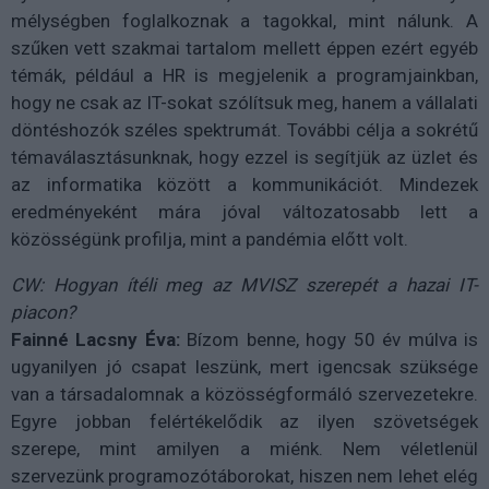
mélységben foglalkoznak a tagokkal, mint nálunk. A
szűken vett szakmai tartalom mellett éppen ezért egyéb
témák, például a HR is megjelenik a programjainkban,
hogy ne csak az IT-sokat szólítsuk meg, hanem a vállalati
döntéshozók széles spektrumát. További célja a sokrétű
témaválasztásunknak, hogy ezzel is segítjük az üzlet és
az informatika között a kommunikációt. Mindezek
eredményeként mára jóval változatosabb lett a
közösségünk profilja, mint a pandémia előtt volt.
CW: Hogyan ítéli meg az MVISZ szerepét a hazai IT-
piacon?
Fainné Lacsny Éva:
Bízom benne, hogy 50 év múlva is
ugyanilyen jó csapat leszünk, mert igencsak szüksége
van a társadalomnak a közösségformáló szervezetekre.
Egyre jobban felértékelődik az ilyen szövetségek
szerepe, mint amilyen a miénk. Nem véletlenül
szervezünk programozótáborokat, hiszen nem lehet elég