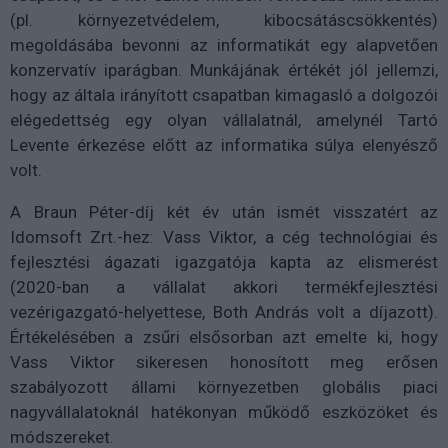
(pl. környezetvédelem, kibocsátáscsökkentés)
megoldásába bevonni az informatikát egy alapvetően
konzervatív iparágban. Munkájának értékét jól jellemzi,
hogy az általa irányított csapatban kimagasló a dolgozói
elégedettség egy olyan vállalatnál, amelynél Tartó
Levente érkezése előtt az informatika súlya elenyésző
volt.
A Braun Péter-díj két év után ismét visszatért az
Idomsoft Zrt.-hez: Vass Viktor, a cég technológiai és
fejlesztési ágazati igazgatója kapta az elismerést
(2020-ban a vállalat akkori termékfejlesztési
vezérigazgató-helyettese, Both András volt a díjazott).
Értékelésében a zsűri elsősorban azt emelte ki, hogy
Vass Viktor sikeresen honosított meg erősen
szabályozott állami környezetben globális piaci
nagyvállalatoknál hatékonyan működő eszközöket és
módszereket.