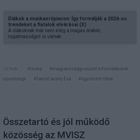
Diákok a munkaerőpiacon: Így formálják a 2026-os
trendeket a fiatalok elvárásai (X)
A diákoknak már nem elég a magas órabér,
rugalmasságot is várnak.
Címkék:
#mvisz
#magyarországi vezető informatikusok
szövetsége
#fainné lacsny Éva
#ügyvezető titkár
​Összetartó és jól működő
közösség az MVISZ