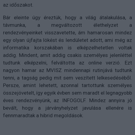
az időszakot.
Bár eleinte úgy éreztük, hogy a világ átalakulása, a
távmunka, a megváltozott élethelyzet a
rendezvényeinket visszavetette, ám hamarosan mindez
egy olyan újfajta lökést és lendületet adott, ami még az
informatika korszakában is elképzelhetetlen voltak
addig. Mindent, amit addig csakis személyes jelenléttel
tudtunk elképzelni, felváltotta az online verzió. Ezt
nagyon hamar az MVISZ mindennapi rutinjává tudtunk
tenni, a tagság pedig mit sem veszített lelkesedéséből.
Persze, amint lehetett, azonnal tartottunk személyes
összejövetelt, így egyik évben sem maradt el legnagyobb
éves rendezvényünk, az INFOGOLF. Mindez annyira jó
bevált, hogy a járványhelyzet javulása ellenére is
fennmaradtak a hibrid megoldások.