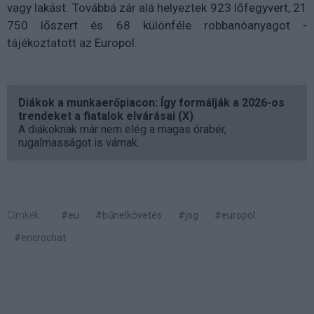
vagy lakást. Továbbá zár alá helyeztek 923 lőfegyvert, 21
750 lőszert és 68 különféle robbanóanyagot -
tájékoztatott az Europol.
Diákok a munkaerőpiacon: Így formálják a 2026-os
trendeket a fiatalok elvárásai (X)
A diákoknak már nem elég a magas órabér,
rugalmasságot is várnak.
Címkék:
#eu
#bűnelkövetés
#jog
#europol
#encrochat