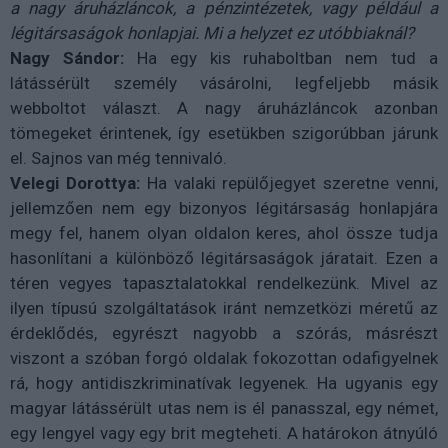
a nagy áruházláncok, a pénzintézetek, vagy például a
légitársaságok honlapjai. Mi a helyzet ez utóbbiaknál?
Nagy Sándor:
Ha egy kis ruhaboltban nem tud a
látássérült személy vásárolni, legfeljebb másik
webboltot választ. A nagy áruházláncok azonban
tömegeket érintenek, így esetükben szigorúbban járunk
el. Sajnos van még tennivaló.
Velegi Dorottya:
Ha valaki repülőjegyet szeretne venni,
jellemzően nem egy bizonyos légitársaság honlapjára
megy fel, hanem olyan oldalon keres, ahol össze tudja
hasonlítani a különböző légitársaságok járatait. Ezen a
téren vegyes tapasztalatokkal rendelkezünk. Mivel az
ilyen típusú szolgáltatások iránt nemzetközi méretű az
érdeklődés, egyrészt nagyobb a szórás, másrészt
viszont a szóban forgó oldalak fokozottan odafigyelnek
rá, hogy antidiszkriminatívak legyenek. Ha ugyanis egy
magyar látássérült utas nem is él panasszal, egy német,
egy lengyel vagy egy brit megteheti. A határokon átnyúló