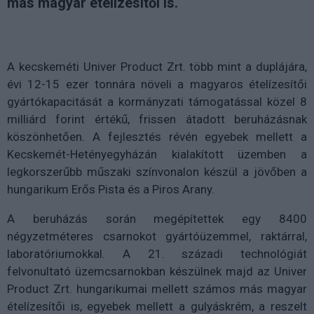
más magyar ételízesítői is.
A kecskeméti Univer Product Zrt. több mint a duplájára,
évi 12-15 ezer tonnára növeli a magyaros ételízesítői
gyártókapacitását a kormányzati támogatással közel 8
milliárd forint értékű, frissen átadott beruházásnak
köszönhetően. A fejlesztés révén egyebek mellett a
Kecskemét-Hetényegyházán kialakított üzemben a
legkorszerűbb műszaki színvonalon készül a jövőben a
hungarikum Erős Pista és a Piros Arany.
A beruházás során megépítettek egy 8400
négyzetméteres csarnokot gyártóüzemmel, raktárral,
laboratóriumokkal. A 21. századi technológiát
felvonultató üzemcsarnokban készülnek majd az Univer
Product Zrt. hungarikumai mellett számos más magyar
ételízesítői is, egyebek mellett a gulyáskrém, a reszelt