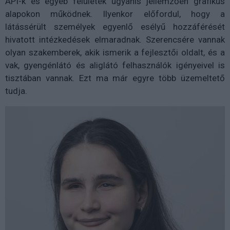
API-k és egyéb felületek ugyanis jellemzően grafikus
alapokon működnek. Ilyenkor előfordul, hogy a
látássérült személyek egyenlő esélyű hozzáférését
hivatott intézkedések elmaradnak. Szerencsére vannak
olyan szakemberek, akik ismerik a fejlesztői oldalt, és a
vak, gyengénlátó és aliglátó felhasználók igényeivel is
tisztában vannak. Ezt ma már egyre több üzemeltető
tudja.