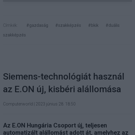
Címkék:
#gazdaság
#szakképzés
#bkik
#duális
szakképzés
Siemens-technológiát használ
az E.ON új, kisbéri alállomása
Computerworld
|
2023 június 28. 18:50
Az E.ON Hungária Csoport új, teljesen
automatizált alállomást adott át, amelyhez az