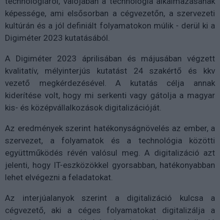
technológiáról, valójában a technológia alkalmazásának
képessége, ami elsősorban a cégvezetőn, a szervezeti
kultúrán és a jól definiált folyamatokon múlik - derül ki a
Digiméter 2023 kutatásából.
A Digiméter 2023 áprilisában és májusában végzett
kvalitatív, mélyinterjús kutatást 24 szakértő és kkv
vezető megkérdezésével. A kutatás célja annak
kiderítése volt, hogy mi serkenti vagy gátolja a magyar
kis- és középvállalkozások digitalizációját.
Az eredmények szerint hatékonyságnövelés az ember, a
szervezet, a folyamatok és a technológia közötti
együttműködés révén valósul meg. A digitalizáció azt
jelenti, hogy IT-eszközökkel gyorsabban, hatékonyabban
lehet elvégezni a feladatokat.
Az interjúalanyok szerint a digitalizáció kulcsa a
cégvezető, aki a céges folyamatokat digitalizálja a