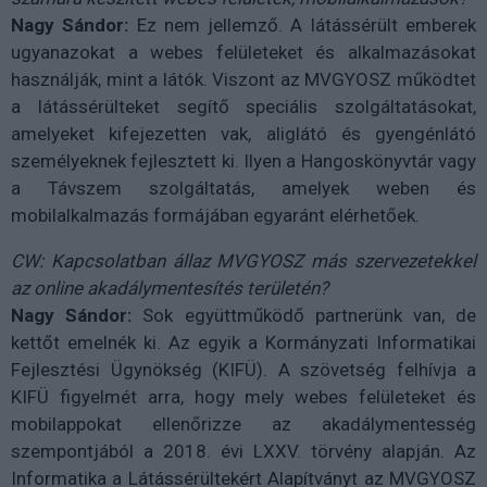
Nagy Sándor:
Ez nem jellemző. A látássérült emberek
ugyanazokat a webes felületeket és alkalmazásokat
használják, mint a látók. Viszont az MVGYOSZ működtet
a látássérülteket segítő speciális szolgáltatásokat,
amelyeket kifejezetten vak, aliglátó és gyengénlátó
személyeknek fejlesztett ki. Ilyen a Hangoskönyvtár vagy
a Távszem szolgáltatás, amelyek weben és
mobilalkalmazás formájában egyaránt elérhetőek.
CW: Kapcsolatban állaz MVGYOSZ más szervezetekkel
az online akadálymentesítés területén?
Nagy Sándor:
Sok együttműködő partnerünk van, de
kettőt emelnék ki. Az egyik a Kormányzati Informatikai
Fejlesztési Ügynökség (KIFÜ). A szövetség felhívja a
KIFÜ figyelmét arra, hogy mely webes felületeket és
mobilappokat ellenőrizze az akadálymentesség
szempontjából a 2018. évi LXXV. törvény alapján. Az
Informatika a Látássérültekért Alapítványt az MVGYOSZ