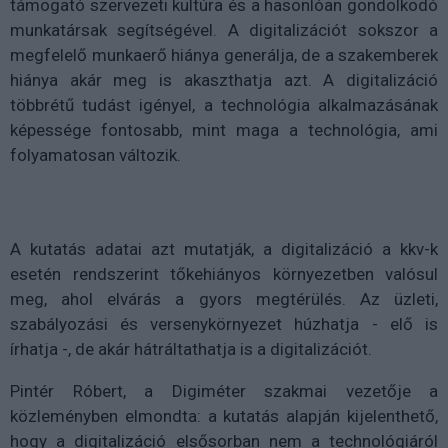
támogató szervezeti kultúra és a hasonlóan gondolkodó
munkatársak segítségével. A digitalizációt sokszor a
megfelelő munkaerő hiánya generálja, de a szakemberek
hiánya akár meg is akaszthatja azt. A digitalizáció
többrétű tudást igényel, a technológia alkalmazásának
képessége fontosabb, mint maga a technológia, ami
folyamatosan változik.
A kutatás adatai azt mutatják, a digitalizáció a kkv-k
esetén rendszerint tőkehiányos környezetben valósul
meg, ahol elvárás a gyors megtérülés. Az üzleti,
szabályozási és versenykörnyezet húzhatja - elő is
írhatja -, de akár hátráltathatja is a digitalizációt.
Pintér Róbert, a Digiméter szakmai vezetője a
közleményben elmondta: a kutatás alapján kijelenthető,
hogy a digitalizáció elsősorban nem a technológiáról