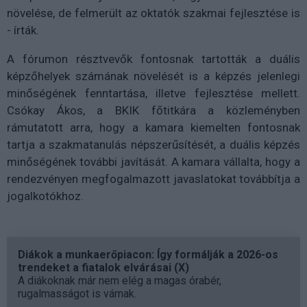
növelése, de felmerült az oktatók szakmai fejlesztése is
- írták.
A fórumon résztvevők fontosnak tartották a duális
képzőhelyek számának növelését is a képzés jelenlegi
minőségének fenntartása, illetve fejlesztése mellett.
Csókay Ákos, a BKIK főtitkára a közleményben
rámutatott arra, hogy a kamara kiemelten fontosnak
tartja a szakmatanulás népszerűsítését, a duális képzés
minőségének további javítását. A kamara vállalta, hogy a
rendezvényen megfogalmazott javaslatokat továbbítja a
jogalkotókhoz.
Diákok a munkaerőpiacon: Így formálják a 2026-os
trendeket a fiatalok elvárásai (X)
A diákoknak már nem elég a magas órabér,
rugalmasságot is várnak.