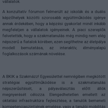
vállalatok.
A konzultatív fórumon felmerült az iskolák és a duális
képzőhelyek közötti szorosabb együttműködés igénye
annak érdekében, hogy a képzési gyakorlat minél inkább
megfeleljen a vállalatok igényeinek. A piaci szereplők
felvetették, hogy a szakmatanulás még mindig nem elég
népszerű a fiatalok körében, ezen segíthetne az életpálya
modell bemutatása, az interaktív, élményalapú
foglalkozások számának növelése.
A BKIK a Szakmázz! Egyesülettel nemrégiben megkötött
stratégiai együttműködése is a szakmatanulás
népszerűsítését, a pályaválasztás előtt állók
megnyerését célozza. Elengedhetetlen emellett az
oktatási infrastruktúra fejlesztése, a tanulók bemeneti
kompetenciaszintjének emelése, vagy a tanulói mobilitás