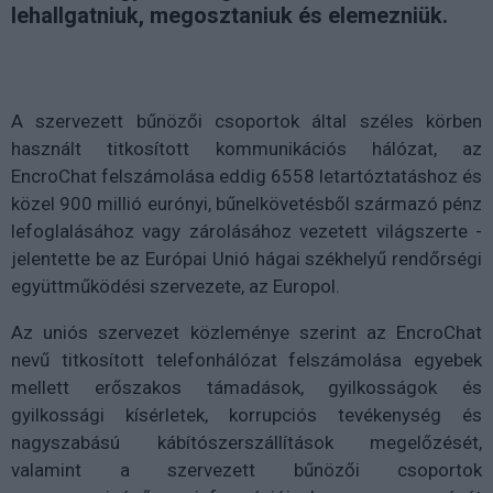
lehallgatniuk, megosztaniuk és elemezniük.
A szervezett bűnözői csoportok által széles körben
használt titkosított kommunikációs hálózat, az
EncroChat felszámolása eddig 6558 letartóztatáshoz és
közel 900 millió eurónyi, bűnelkövetésből származó pénz
lefoglalásához vagy zárolásához vezetett világszerte -
jelentette be az Európai Unió hágai székhelyű rendőrségi
együttműködési szervezete, az Europol.
Az uniós szervezet közleménye szerint az EncroChat
nevű titkosított telefonhálózat felszámolása egyebek
mellett erőszakos támadások, gyilkosságok és
gyilkossági kísérletek, korrupciós tevékenység és
nagyszabású kábítószerszállítások megelőzését,
valamint a szervezett bűnözői csoportok