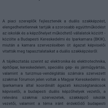
A piaci szereplők fejlesztenék a duális szakképzést,
elengedhetetlennek tartják a szorosabb együttműködést
az iskolák és a képzőhelyet működtető vállalatok között -
közölte a Budapesti Kereskedelmi és Iparkamara (BKIK),
miután a kamara szervezésében öt ágazat képviselői
vitatták meg tapasztalataikat a duális szakképzésről.
A tájékoztatás szerint az elektronika és elektrotechnika,
építőipar, kereskedelem, speciális gép- és járműgyártás,
valamint a turizmus-vendéglátás számára szervezett
szakmai fórumon jelen voltak a Magyar Kereskedelmi és
Iparkamara által koordinált ágazati készségtanácsok
képviselői, a budapesti duális képzőhelyek vezetői, a
releváns szakmai szervezetek, szakképző iskolák
vezetői, valamint a téma iránt érdeklődő budapesti