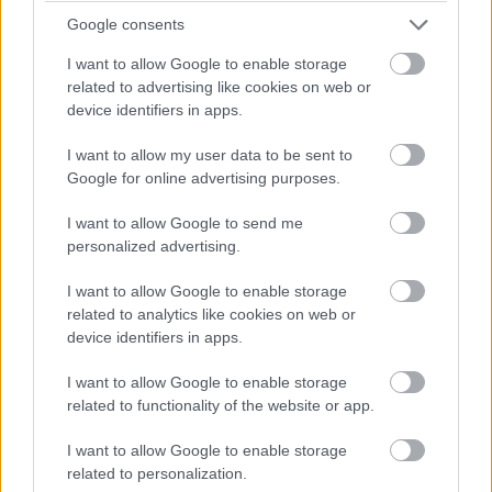
személyzet nélkül működtethető. Az alállomás egy 25 MVA
Google consents
teljesítményű, 120/22 kV-os transzformátort és egy 22 kV-os beltéri
I want to allow Google to enable storage
tokozott kapcsolóberendezést tartalmaz, hat fogyasztói leágazással,
related to advertising like cookies on web or
egy transzformátor betáplálással és egy sínbontóval. Ezáltal növelni
device identifiers in apps.
lehetett a térség hálózatának kapacitását, csökken a
I want to allow my user data to be sent to
feszültségingadozások száma, valamint az intelligens rendszereknek
Google for online advertising purposes.
köszönhetően egy esetleges üzemzavar esetén gyorsabb a hiba
elhárítása.
I want to allow Google to send me
personalized advertising.
Az észak-dunántúli villamos hálózat fejlesztése két új nagyfeszültségű
távvezeték létesítésével folytatódik, amelyek a Bakonyon keresztül (63
I want to allow Google to enable storage
km) és a Csorna-Répcelak-Csepreg útvonalon (49 km) fognak áthaladni.
related to analytics like cookies on web or
device identifiers in apps.
Ezután további zöldmezős alállomások építése és bővítése következik
Zalaszentgrót, Répcelak, Szombathely, Veszprémvarsány, Várpalota,
I want to allow Google to enable storage
Zirc, Lepsény és Lábatlan településeken. Ezek átadása 2024-ben, illetve
related to functionality of the website or app.
2025-ben várható.
I want to allow Google to enable storage
related to personalization.