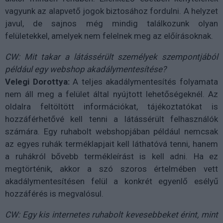
vagyunk az alapvető jogok biztosához fordulni. A helyzet
javul, de sajnos még mindig találkozunk olyan
felületekkel, amelyek nem felelnek meg az előírásoknak.
CW: Mit takar a látássérült személyek szempontjából
például egy webshop akadálymentesítése?
Velegi Dorottya:
A teljes akadálymentesítés folyamata
nem áll meg a felület által nyújtott lehetőségeknél. Az
oldalra feltöltött információkat, tájékoztatókat is
hozzáférhetővé kell tenni a látássérült felhasználók
számára. Egy ruhabolt webshopjában például nemcsak
az egyes ruhák terméklapjait kell láthatóvá tenni, hanem
a ruhákról bővebb termékleírást is kell adni. Ha ez
megtörténik, akkor a szó szoros értelmében vett
akadálymentesítésen felül a konkrét egyenlő esélyű
hozzáférés is megvalósul.
CW: Egy kis internetes ruhabolt kevesebbeket érint, mint