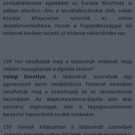
szolgáltatásokat egyébként az Európai Bizottság is
jobban ellenőrzi. Ami a kisvállalkozásokat illeti, sokan
közülük kifejezetten nyitottak az online
akadálymentesítésre, hiszen a fogyatékossággal élő
emberek körében terjedő jó hírüknek reklámértéke van.
CW: Hol tanulhatják meg a látássérült emberek, hogy
miként mozoghatnak a digitális térben?
Velegi Dorottya:
A látássérült személyek egy
úgynevezett elemi rehabilitációs folyamat keretében
tanulhatják meg a számítógép és az okoseszközök
használatát. Az alapkompetencia-átadás után akár
sorstársi segítséggel, akár a tagegyesületeinken
keresztül fejleszthetik tovább tudásukat.
CW: Vannak kifejezetten a látássérült személyek
számára készített webes felületek, mobilalkalmazások?