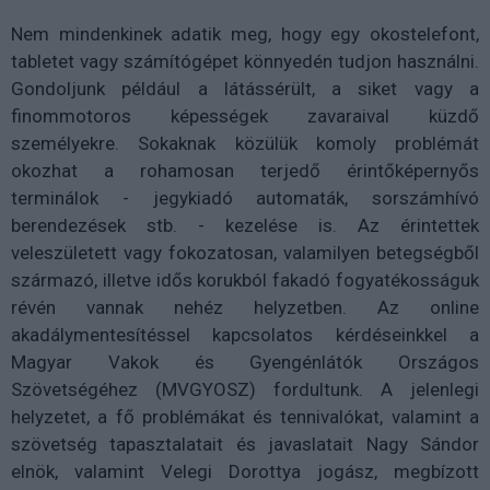
Nem mindenkinek adatik meg, hogy egy okostelefont,
tabletet vagy számítógépet könnyedén tudjon használni.
Gondoljunk például a látássérült, a siket vagy a
finommotoros képességek zavaraival küzdő
személyekre. Sokaknak közülük komoly problémát
okozhat a rohamosan terjedő érintőképernyős
terminálok - jegykiadó automaták, sorszámhívó
berendezések stb. - kezelése is. Az érintettek
veleszületett vagy fokozatosan, valamilyen betegségből
származó, illetve idős korukból fakadó fogyatékosságuk
révén vannak nehéz helyzetben. Az online
akadálymentesítéssel kapcsolatos kérdéseinkkel a
Magyar Vakok és Gyengénlátók Országos
Szövetségéhez (MVGYOSZ) fordultunk. A jelenlegi
helyzetet, a fő problémákat és tennivalókat, valamint a
szövetség tapasztalatait és javaslatait Nagy Sándor
elnök, valamint Velegi Dorottya jogász, megbízott