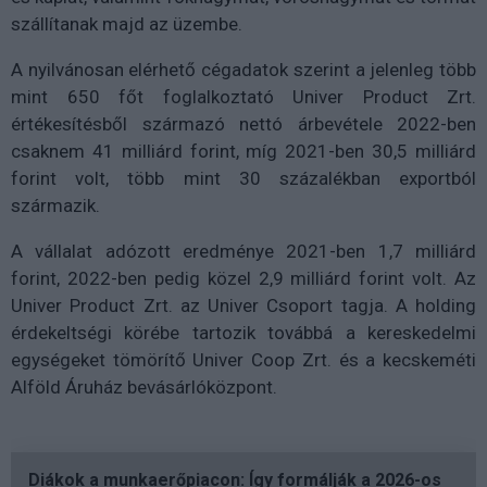
szállítanak majd az üzembe.
A nyilvánosan elérhető cégadatok szerint a jelenleg több
mint 650 főt foglalkoztató Univer Product Zrt.
értékesítésből származó nettó árbevétele 2022-ben
csaknem 41 milliárd forint, míg 2021-ben 30,5 milliárd
forint volt, több mint 30 százalékban exportból
származik.
A vállalat adózott eredménye 2021-ben 1,7 milliárd
forint, 2022-ben pedig közel 2,9 milliárd forint volt. Az
Univer Product Zrt. az Univer Csoport tagja. A holding
érdekeltségi körébe tartozik továbbá a kereskedelmi
egységeket tömörítő Univer Coop Zrt. és a kecskeméti
Alföld Áruház bevásárlóközpont.
Diákok a munkaerőpiacon: Így formálják a 2026-os