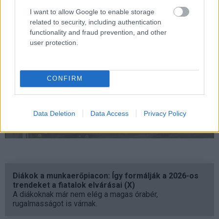
I want to allow Google to enable storage
related to security, including authentication
functionality and fraud prevention, and other
user protection.
CONFIRM
Data Deletion
Data Access
Privacy Policy
Diákok a munkaerőpiacon: Így formálják a 2026-os
trendeket a fiatalok elvárásai (X)
A diákoknak már nem elég a magas órabér,
rugalmasságot is várnak.