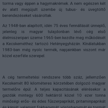
torma vagy éppen a hagymakrémek. A nem egészen két
év alatt megújult üzembe új tubus- és üvegtöltő
berendezéseket vásároltak.
Az 1948-ban alapított, idén 75 éves fennállását ünneplő,
jelenleg is magyar tulajdonban lévő cég első
élelmiszeripari üzeme 1965-ben kezdte meg működését
a Kecskeméthez tartozó Hetényegyházán. Kínálatukban
1983-ban még nyolc termék, napjainkban viszont már
közel ezerféle szerepel.
A cég termeltetési rendszere több száz, jellemzően
Kecskemét 80 kilométeres körzetében dolgozó magyar
termelőre épül. A teljes kapacitásának elérésekor a
gazdák mintegy 600 hektárról közel 10 ezer tonna
minőségi erős- és édes fűszerpaprikát, pritaminpaprikát
és kápiát, valamint fokhagymát, vöröshagymát és tormát