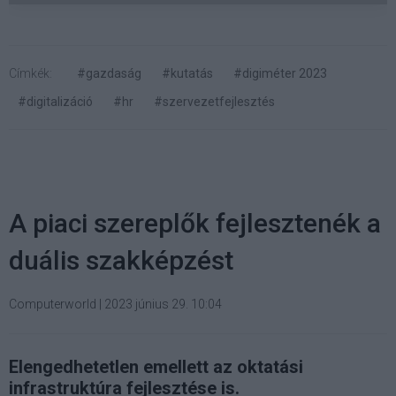
Címkék:
#gazdaság
#kutatás
#digiméter 2023
#digitalizáció
#hr
#szervezetfejlesztés
A piaci szereplők fejlesztenék a
duális szakképzést
Computerworld
|
2023 június 29. 10:04
Elengedhetetlen emellett az oktatási
infrastruktúra fejlesztése is.