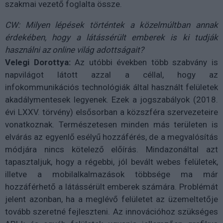
szakmai vezető foglalta össze.
CW: Milyen lépések történtek a közelmúltban annak
érdekében, hogy a látássérült emberek is ki tudják
használni az online világ adottságait?
Velegi Dorottya:
Az utóbbi években több szabvány is
napvilágot látott azzal a céllal, hogy az
infokommunikációs technológiák által használt felületek
akadálymentesek legyenek. Ezek a jogszabályok (2018.
évi LXXV. törvény) elsősorban a közszféra szervezeteire
vonatkoznak. Természetesen minden más területen is
elvárás az egyenlő esélyű hozzáférés, de a megvalósítás
módjára nincs kötelező előírás. Mindazonáltal azt
tapasztaljuk, hogy a régebbi, jól bevált webes felületek,
illetve a mobilalkalmazások többsége ma már
hozzáférhető a látássérült emberek számára. Problémát
jelent azonban, ha a meglévő felületet az üzemeltetője
tovább szeretné fejleszteni. Az innovációhoz szükséges