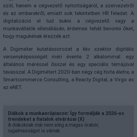
szól, hanem a cégvezető nyitottságáról, a szervezetről
és az emberekről, emiatt sok tekintetben HR feladat. A
digitalizáció el tud bukni a cégvezető vagy a
munkavállalók ellenállásán, érdemes tehát bevonni őket,
hogy magukénak érezzék azt.
A Digiméter kutatássorozat a kkv szektor digitális
versenyképességét méri évente 2 alkalommal: egy
általános méréssel ősszel és egy speciális témájúval
tavasszal. A Digimétert 2020-ban négy cég hívta életre, a
Smartcommerce Consulting, a Reacty Digital, a Virgo és
az eNET.
Diákok a munkaerőpiacon: Így formálják a 2026-os
trendeket a fiatalok elvárásai (X)
A diákoknak már nem elég a magas órabér,
rugalmasságot is várnak.