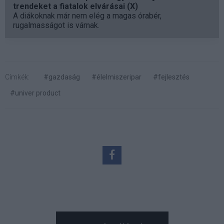
trendeket a fiatalok elvárásai (X)
A diákoknak már nem elég a magas órabér,
rugalmasságot is várnak.
Címkék:
#gazdaság
#élelmiszeripar
#fejlesztés
#univer product