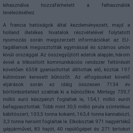
kihasználva hozzáférhetett a felhasználók
levelezéséhez.
A francia hatóságok által kezdeményezett, majd a
holland illetékes hivatalok részvételével folytatott
nyomozás során megszerzett információkat az EU-
tagállamok megosztották egymással és számos unión
kívüli országgal. Az összegyűjtött adatok alapján, három
évvel a titkosított kommunikációs rendszer feltörését
követően 6558 gyanúsítottat állítottak elő, köztük 197
különösen keresett bűnözőt. Az elfogásokat követő
eljárások során ez idáig összesen 7134 év
börtönbüntetést szabtak ki a bűnözőkre. Mintegy 739,7
millió euró készpénzt foglaltak le, 154,1 millió eurót
befagyasztottak. Több mint 30,5 millió pirula szintetikus
kábítószert, 103,5 tonna kokaint, 163,4 tonna kannabiszt,
3,3 tonna heroint foglaltak le. Elkoboztak 971 nagyértékű
gépjárművet, 83 hajót, 40 repülőgépet és 271 birtokot