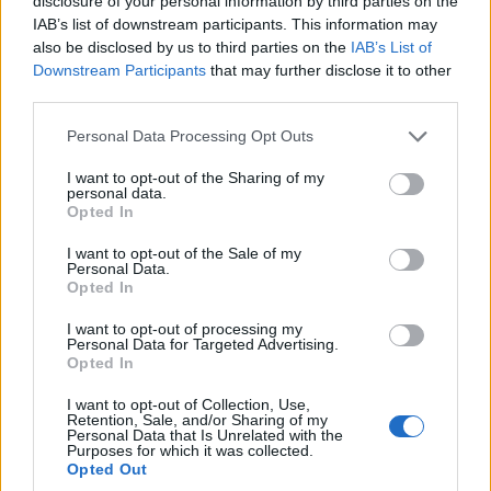
disclosure of your personal information by third parties on the
IAB’s list of downstream participants. This information may
Június 21-én új, teljesen automatizált, távolról irányítható alállomást
also be disclosed by us to third parties on the
IAB’s List of
adott át Kisbéren
az E.ON Hungária Csoport. A 1,5 milliárd forint értékű
Downstream Participants
that may further disclose it to other
zöldmezős beruházás az Európai Unió által támogatott
Danube InGrid
third parties.
áramhálózat-fejlesztési projekt része, amelynek célja az észak-dunántúli
Please note that this website/app uses one or more Google
Personal Data Processing Opt Outs
és a nyugat-szlovákiai villamos elosztó hálózat megújítása.
services and may gather and store information including but
not limited to your visit or usage behaviour. You may click to
I want to opt-out of the Sharing of my
A nagyszabású projekthez a Siemens Zrt. szállítja a tervezett
personal data.
grant or deny consent to Google and its third-party tags to
Opted In
alállomások középfeszültségű kapcsolóberendezéseit és a
use your data for below specified purposes in below Google
középfeszültségű hálózat körhálózati kapcsolóberendezéseit. Az
consent section.
I want to opt-out of the Sale of my
Personal Data.
ellátásbiztonság és a szolgáltatásminőség javítása, illetve a meglévő
Opted In
infrastruktúra modernizálása mellett a beruházások célja, hogy lehetővé
tegyék az elosztóhálózatok intelligens felügyeletét és vezérlését,
I want to opt-out of processing my
Personal Data for Targeted Advertising.
valamint az egyre növekvő számú megújuló energiatermelő hálózatra
Opted In
csatlakoztatását.
I want to opt-out of Collection, Use,
Retention, Sale, and/or Sharing of my
A kisbéri alállomás - a korábban átadott gyermelyi egységgel
Personal Data that Is Unrelated with the
Purposes for which it was collected.
megegyezően - teljesen automatizált, minden berendezése távolról
Opted Out
elérhető és kapcsolható, valamint 100 százalékban távolról, kezelő