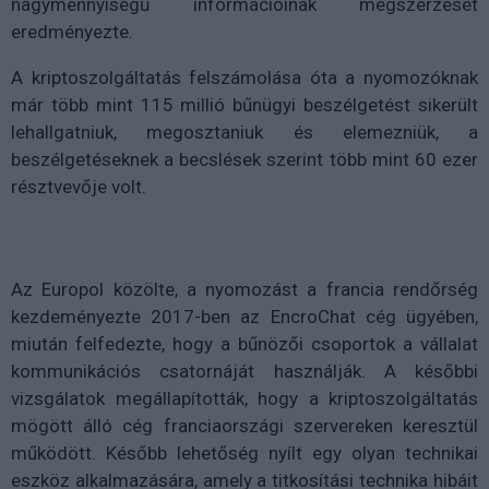
nagymennyiségű információinak megszerzését
eredményezte.
A kriptoszolgáltatás felszámolása óta a nyomozóknak
már több mint 115 millió bűnügyi beszélgetést sikerült
lehallgatniuk, megosztaniuk és elemezniük, a
beszélgetéseknek a becslések szerint több mint 60 ezer
résztvevője volt.
Az Europol közölte, a nyomozást a francia rendőrség
kezdeményezte 2017-ben az EncroChat cég ügyében,
miután felfedezte, hogy a bűnözői csoportok a vállalat
kommunikációs csatornáját használják. A későbbi
vizsgálatok megállapították, hogy a kriptoszolgáltatás
mögött álló cég franciaországi szervereken keresztül
működött. Később lehetőség nyílt egy olyan technikai
eszköz alkalmazására, amely a titkosítási technika hibáit