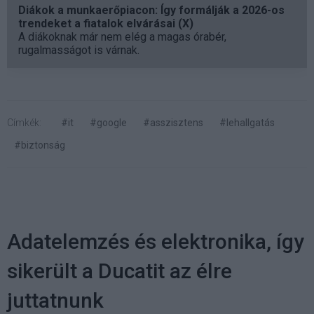
Diákok a munkaerőpiacon: Így formálják a 2026-os
trendeket a fiatalok elvárásai (X)
A diákoknak már nem elég a magas órabér,
rugalmasságot is várnak.
Címkék:
#it
#google
#asszisztens
#lehallgatás
#biztonság
Adatelemzés és elektronika, így
sikerült a Ducatit az élre
juttatnunk