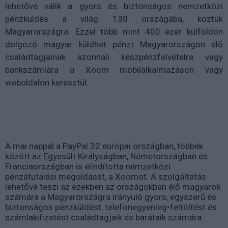
lehetővé válik a gyors és biztonságos nemzetközi
pénzküldés a világ 130 országába, köztük
Magyarországra. Ezzel több mint 400 ezer külföldön
dolgozó magyar küldhet pénzt Magyarországon élő
családtagjainak azonnali készpénzfelvételre vagy
bankszámlára a Xoom mobilalkalmazáson vagy
weboldalon keresztül.
A mai nappal a PayPal 32 európai országban, többek
között az Egyesült Királyságban, Németországban és
Franciaországban is elindította nemzetközi
pénzátutalási megoldását, a Xoomot. A szolgáltatás
lehetővé teszi az ezekben az országokban élő magyarok
számára a Magyarországra irányuló gyors, egyszerű és
biztonságos pénzküldést, telefonegyenleg-feltöltést és
számlakifizetést családtagjaik és barátaik számára.