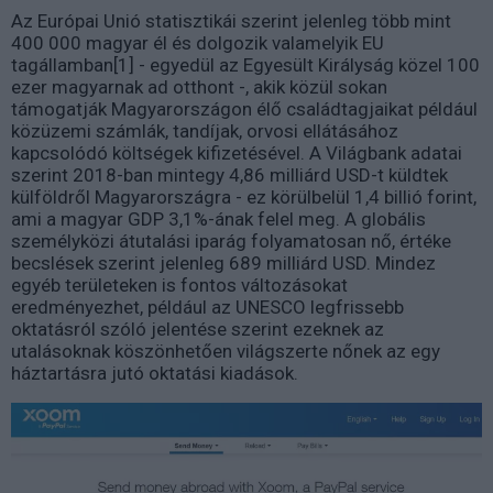
Az Európai Unió statisztikái szerint jelenleg több mint
400 000 magyar él és dolgozik valamelyik EU
tagállamban[1] - egyedül az Egyesült Királyság közel 100
ezer magyarnak ad otthont -, akik közül sokan
támogatják Magyarországon élő családtagjaikat például
közüzemi számlák, tandíjak, orvosi ellátásához
kapcsolódó költségek kifizetésével. A Világbank adatai
szerint 2018-ban mintegy 4,86 milliárd USD-t küldtek
külföldről Magyarországra - ez körülbelül 1,4 billió forint,
ami a magyar GDP 3,1%-ának felel meg. A globális
személyközi átutalási iparág folyamatosan nő, értéke
becslések szerint jelenleg 689 milliárd USD. Mindez
egyéb területeken is fontos változásokat
eredményezhet, például az UNESCO legfrissebb
oktatásról szóló jelentése szerint ezeknek az
utalásoknak köszönhetően világszerte nőnek az egy
háztartásra jutó oktatási kiadások.