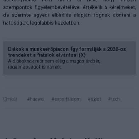
szempontok figyelembevételével értékelik a kérelmeket,
de szerinte egyedi elbírálás alapján fognak dönteni a
hatóságok, legalábbis kezdetben.
Diákok a munkaerőpiacon: Így formálják a 2026-os
trendeket a fiatalok elvárásai (X)
A diákoknak már nem elég a magas órabér,
rugalmasságot is várnak.
Címkék:
#huawei
#exporttilalom
#üzlet
#tech