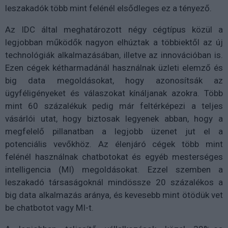
leszakadók több mint felénél elsődleges ez a tényező.
Az IDC által meghatározott négy cégtípus közül a
legjobban működők nagyon elhúztak a többiektől az új
technológiák alkalmazásában, illetve az innovációban is.
Ezen cégek kétharmadánál használnak üzleti elemző és
big data megoldásokat, hogy azonosítsák az
ügyféligényeket és válaszokat kínáljanak azokra. Több
mint 60 százalékuk pedig már feltérképezi a teljes
vásárlói utat, hogy biztosak legyenek abban, hogy a
megfelelő pillanatban a legjobb üzenet jut el a
potenciális vevőkhöz. Az élenjáró cégek több mint
felénél használnak chatbotokat és egyéb mesterséges
intelligencia (MI) megoldásokat. Ezzel szemben a
leszakadó társaságoknál mindössze 20 százalékos a
big data alkalmazás aránya, és kevesebb mint ötödük vet
be chatbotot vagy MI-t.