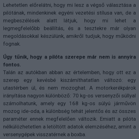
Lehetetlen előrelátni, hogy mi lesz a végső választása a
pilótának, mindenkinek egyéni vezetési stílusa van, de a
megbeszélések alatt látjuk, hogy mi lehet a
legmegfelelőbb beállítás, és a tesztekre már olyan
megoldásokkal készülünk, amikről tudjuk, hogy működni
fognak.
Úgy tűnik, hogy a pilóta szerepe már nem is annyira
fontos.
Talán az autókban abban az értelemben, hogy ott ez a
szerep egy kevésbé kiszámíthatatlan változó: egy
utastérben ül, és nem mozoghat. A motorkerékpárok
irányítása nagyon különböző: 70 kg-os versenyzői súllyal
számolhatunk, amely egy 168 kg-os súlyú járművön
mozog ide-oda, a különbség tehát jelentős és az összes
paraméter ennek megfelelően változik. Emiatt a pilóta
nélkülözhetetlen a letöltött adatok elemzéséhez, amint a
versenygépek visszatérnek a boxba.