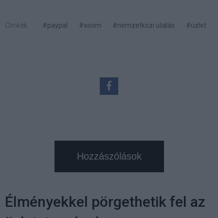
Címkék:
#paypal
#xoom
#nemzetközi utalás
#üzlet
Hozzászólások
Élményekkel pörgethetik fel az