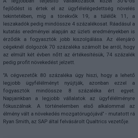
A legjobban teljesítő vállalkozások közel 30%-os
fejlődést is értek el az ügyfélelégedettség növelés
tekintetében, míg a törekvők 19, a túlélők 11, a
leszakadók pedig mindössze 4 százalékosat. Ráadásul a
kutatás eredményei alapján az üzleti eredményekben is
érződik a fogyasztók jobb kiszolgálása. Az élenjáró
cégeknél dolgozók 70 százaléka számolt be arról, hogy
az elmúlt két évben nőtt az értékesítésük, 74 százalék
pedig profit növekedést jelzett.
"A cégvezetők 80 százaléka úgy hiszi, hogy a lehető
legjobb ügyfélélményt nyújtják, azonban ezzel a
fogyasztók mindössze 8 százaléka ért egyet.
Napjainkban a legjobb vállalatok az ügyfélélményre
fókuszálnak. A történelemben első alkalommal az
élmény vált a növekedés mozgatórugójává" - mutatott rá
Ryan Smith, az SAP által felvásárolt Qualtrics vezetője.