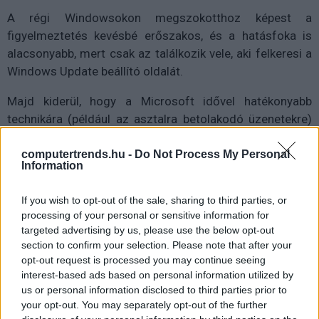
A régi Windowsokon megszokotthoz képest a
figyelmeztetés kevésbé erőszakos, és a hatásfoka is
alacsonyabb, mert csak az találkozik vele, aki felkeresi a
Windows Update beállító oldalát.
Majd kiderül, hogy a Microsoft idővel hatékonyabb
technikára (például az asztalra betolakodó üzenetekre)
vált-e át, de addig is jó, ha tudjuk, hogy a frissítés
elmulasztásával magunkkal szúrunk ki, mert az optimális
computertrends.hu -
Do Not Process My Personal
Information
helyett beérjük egy gyengébb minőségű
szoftverkörnyezettel.
If you wish to opt-out of the sale, sharing to third parties, or
processing of your personal or sensitive information for
targeted advertising by us, please use the below opt-out
section to confirm your selection. Please note that after your
Diákok a munkaerőpiacon: Így formálják a 2026-os
opt-out request is processed you may continue seeing
trendeket a fiatalok elvárásai (X)
interest-based ads based on personal information utilized by
A diákoknak már nem elég a magas órabér,
us or personal information disclosed to third parties prior to
rugalmasságot is várnak.
your opt-out. You may separately opt-out of the further