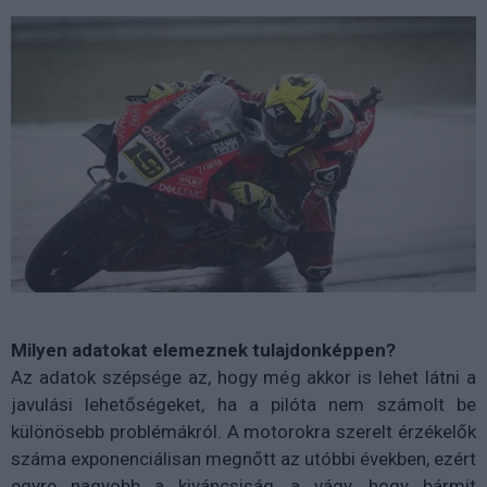
Milyen adatokat elemeznek tulajdonképpen?
Az adatok szépsége az, hogy még akkor is lehet látni a
javulási lehetőségeket, ha a pilóta nem számolt be
különösebb problémákról. A motorokra szerelt érzékelők
száma exponenciálisan megnőtt az utóbbi években, ezért
egyre nagyobb a kiváncsiság, a vágy, hogy bármit