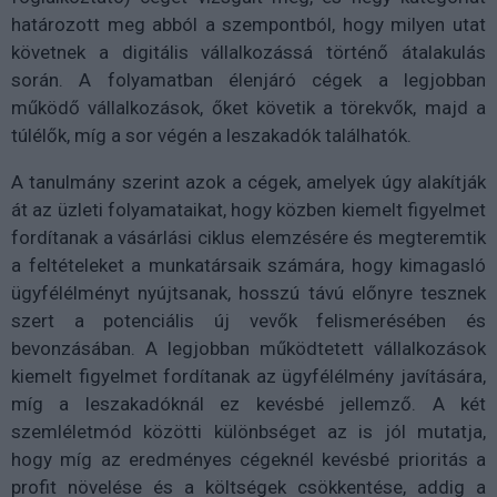
határozott meg abból a szempontból, hogy milyen utat
követnek a digitális vállalkozássá történő átalakulás
során. A folyamatban élenjáró cégek a legjobban
működő vállalkozások, őket követik a törekvők, majd a
túlélők, míg a sor végén a leszakadók találhatók.
A tanulmány szerint azok a cégek, amelyek úgy alakítják
át az üzleti folyamataikat, hogy közben kiemelt figyelmet
fordítanak a vásárlási ciklus elemzésére és megteremtik
a feltételeket a munkatársaik számára, hogy kimagasló
ügyfélélményt nyújtsanak, hosszú távú előnyre tesznek
szert a potenciális új vevők felismerésében és
bevonzásában. A legjobban működtetett vállalkozások
kiemelt figyelmet fordítanak az ügyfélélmény javítására,
míg a leszakadóknál ez kevésbé jellemző. A két
szemléletmód közötti különbséget az is jól mutatja,
hogy míg az eredményes cégeknél kevésbé prioritás a
profit növelése és a költségek csökkentése, addig a