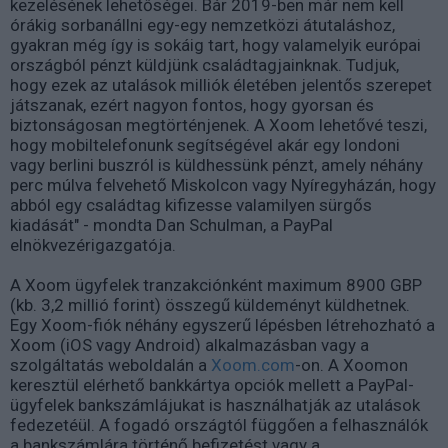
kezelésének lehetőségei. Bár 2019-ben már nem kell
órákig sorbanállni egy-egy nemzetközi átutaláshoz,
gyakran még így is sokáig tart, hogy valamelyik európai
országból pénzt küldjünk családtagjainknak. Tudjuk,
hogy ezek az utalások milliók életében jelentős szerepet
játszanak, ezért nagyon fontos, hogy gyorsan és
biztonságosan megtörténjenek. A Xoom lehetővé teszi,
hogy mobiltelefonunk segítségével akár egy londoni
vagy berlini buszról is küldhessünk pénzt, amely néhány
perc múlva felvehető Miskolcon vagy Nyíregyházán, hogy
abból egy családtag kifizesse valamilyen sürgős
kiadását" - mondta Dan Schulman, a PayPal
elnökvezérigazgatója.
A Xoom ügyfelek tranzakciónként maximum 8900 GBP
(kb. 3,2 millió forint) összegű küldeményt küldhetnek.
Egy Xoom-fiók néhány egyszerű lépésben létrehozható a
Xoom (iOS vagy Android) alkalmazásban vagy a
szolgáltatás weboldalán a
Xoom.com
-on. A Xoomon
keresztül elérhető bankkártya opciók mellett a PayPal-
ügyfelek bankszámlájukat is használhatják az utalások
fedezetéül. A fogadó országtól függően a felhasználók
a bankszámlára történő befizetést vagy a