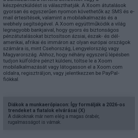
készpénzküldést is választhatják. A Xoom átutalások
gyorsan és egyszerűen nyomon követhetők az SMS és e-
mail értesítések, valamint a mobilalkalmazás és a
webhely segítségével. A Xoom együttműködik a világ
legnagyobb bankjaival, hogy gyors és biztonságos
pénzátutalásokat biztosítson ázsiai, észak- és dél-
amerikai, afrikai és immáron az olyan európai országok
számára is, mint Csehország, Lengyelország vagy
Magyarország. Ahhoz, hogy néhány egyszerű lépésben
tudjon külföldre pénzt küldeni, töltse le a Xoom
mobilalkalmazását vagy látogasson el a Xoom.com
oldalra, regisztráljon, vagy jelentkezzen be PayPal-
fiókkal.
Diákok a munkaerőpiacon: Így formálják a 2026-os
trendeket a fiatalok elvárásai (X)
A diákoknak már nem elég a magas órabér,
rugalmasságot is várnak.