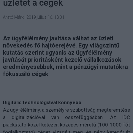
üzletet a cégek
Arató Márk
|
2019 július 16. 18:01
Az ügyfélélmény javítása válhat az üzleti
növekedés fő hajtóerejévé. Egy világszintű
kutatás szerint ugyanis az ügyfélélmény
javítását prioritásként kezelő vállalkozások
eredményesebbek, mint a pénzügyi mutatókra
fókuszáló cégek
Digitális technológiával könnyebb
Az ügyfélélmény, a személyre szabottság megteremtése
a digitalizációval van összefüggésben. Az IDC
piackutató közel kétezer, közepes méretű (100-1000 főt
foglalkoztató) céget vizsgált meg, és négy kategóriát