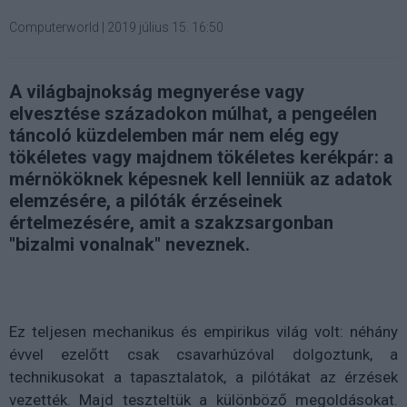
Computerworld
|
2019 július 15. 16:50
A világbajnokság megnyerése vagy
elvesztése századokon múlhat, a pengeélen
táncoló küzdelemben már nem elég egy
tökéletes vagy majdnem tökéletes kerékpár: a
mérnököknek képesnek kell lenniük az adatok
elemzésére, a pilóták érzéseinek
értelmezésére, amit a szakzsargonban
"bizalmi vonalnak" neveznek.
Ez teljesen mechanikus és empirikus világ volt: néhány
évvel ezelőtt csak csavarhúzóval dolgoztunk, a
technikusokat a tapasztalatok, a pilótákat az érzések
vezették. Majd teszteltük a különböző megoldásokat.