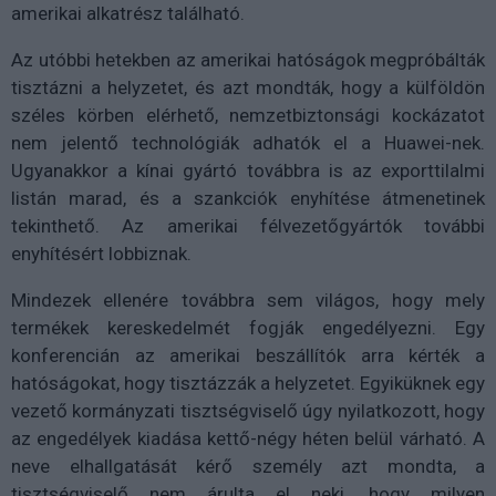
amerikai alkatrész található.
Az utóbbi hetekben az amerikai hatóságok megpróbálták
tisztázni a helyzetet, és azt mondták, hogy a külföldön
széles körben elérhető, nemzetbiztonsági kockázatot
nem jelentő technológiák adhatók el a Huawei-nek.
Ugyanakkor a kínai gyártó továbbra is az exporttilalmi
listán marad, és a szankciók enyhítése átmenetinek
tekinthető. Az amerikai félvezetőgyártók további
enyhítésért lobbiznak.
Mindezek ellenére továbbra sem világos, hogy mely
termékek kereskedelmét fogják engedélyezni. Egy
konferencián az amerikai beszállítók arra kérték a
hatóságokat, hogy tisztázzák a helyzetet. Egyiküknek egy
vezető kormányzati tisztségviselő úgy nyilatkozott, hogy
az engedélyek kiadása kettő-négy héten belül várható. A
neve elhallgatását kérő személy azt mondta, a
tisztségviselő nem árulta el neki, hogy milyen