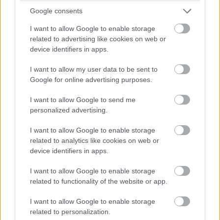
exportkérelmek egyedi elbírálása az amerikai
Google consents
nemzetbiztonsági érdekek
I want to allow Google to enable storage
figyelembevételével történik.
related to advertising like cookies on web or
device identifiers in apps.
I want to allow my user data to be sent to
Az amerikai hatóságok akár már két héten belül
Google for online advertising purposes.
engedélyezhetik a Huawei-jel kereskedni kívánó amerikai
I want to allow Google to send me
cégek kérelmeit, mondta egy vezető kormánytisztviselő.
personalized advertising.
Pár napja Wilbur Ross kereskedelmi miniszter azt
mondta, hogy olyan termékek kapnak zöld utat, amelyek
I want to allow Google to enable storage
eladása nem veszélyezteti a nemzetbiztonságot.
related to analytics like cookies on web or
device identifiers in apps.
I want to allow Google to enable storage
related to functionality of the website or app.
Két, neve elhallgatását kérő amerikai lapkagyártó a
Reutersnek úgy nyilatkozott, hogy a Ross által
I want to allow Google to enable storage
elmondottak alapján több termék eladásához kérnek
related to personalization.