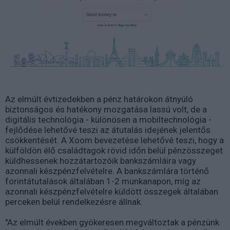
Az elmúlt évtizedekben a pénz határokon átnyúló
biztonságos és hatékony mozgatása lassú volt, de a
digitális technológia - különösen a mobiltechnológia -
fejlődése lehetővé teszi az átutalás idejének jelentős
csökkentését. A Xoom bevezetése lehetővé teszi, hogy a
külföldön élő családtagok rövid időn belül pénzösszeget
küldhessenek hozzátartozóik bankszámláira vagy
azonnali készpénzfelvételre. A bankszámlára történő
forintátutalások általában 1-2 munkanapon, míg az
azonnali készpénzfelvételre küldött összegek általában
perceken belül rendelkezésre állnak.
"Az elmúlt években gyökeresen megváltoztak a pénzünk