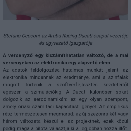
Stefano Cecconi, az Aruba Racing Ducati csapat vezetője
és ügyvezető igazgatója
A versenyző egy kiszámíthatatlan változó, de a mai
versenyeken az elektronika egy alapvető elem.
Az adatok feldolgozása hatalmas munkát jelent: az
elektronika mindannak az eredménye, ami a szinfalak
mögött történik a szoftverfejlesztés kezdeteitől
egészen a szimulációkig. A Ducati különösen sokat
dolgozik az aerodinamikán: ez egy olyan szempont,
amely óriási számítási kapacitást igényel. Az empirikus
rész természetesen megmarad: az új szezonra két vagy
három változata készül el az projektnek, ezek közül
pedig maga a pilóta választja ki a legjobban hozzá illőt.