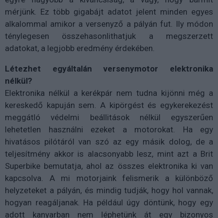
mérjünk. Ez több gigabájt adatot jelent minden egyes
alkalommal amikor a versenyző a pályán fut. Ily módon
ténylegesen összehasonlithatjuk a megszerzett
adatokat, a legjobb eredmény érdekében.
Létezhet egyáltalán versenymotor elektronika
nélkül?
Elektronika nélkül a kerékpár nem tudna kijönni még a
kereskedő kapuján sem. A kipörgést és egykerekezést
meggátló védelmi beállitások nélkül egyszerűen
lehetetlen használni ezeket a motorokat. Ha egy
hivatásos pilótáról van szó az egy másik dolog, de a
teljesítmény akkor is alacsonyabb lesz, mint azt a Brit
Superbike bemutatja, ahol az összes elektronika ki van
kapcsolva. A mi motorjaink felismerik a különböző
helyzeteket a pályán, és mindig tudják, hogy hol vannak,
hogyan reagáljanak. Ha például úgy döntünk, hogy egy
adott kanyarban nem léphetünk át egy bizonyos