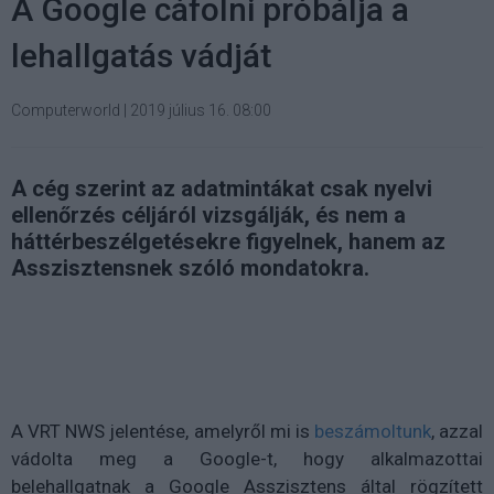
A Google cáfolni próbálja a
lehallgatás vádját
Computerworld
|
2019 július 16. 08:00
A cég szerint az adatmintákat csak nyelvi
ellenőrzés céljáról vizsgálják, és nem a
háttérbeszélgetésekre figyelnek, hanem az
Asszisztensnek szóló mondatokra.
A VRT NWS jelentése, amelyről mi is
beszámoltunk
, azzal
vádolta meg a Google-t, hogy alkalmazottai
belehallgatnak a Google Asszisztens által rögzített