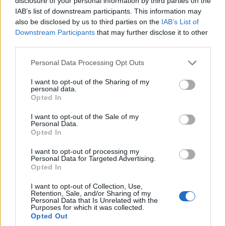
disclosure of your personal information by third parties on the
IAB’s list of downstream participants. This information may
also be disclosed by us to third parties on the
IAB’s List of
Downstream Participants
that may further disclose it to other
Címkék:
#it
#microsoft
#windows 10
#windows
third parties.
update
#technológia
Please note that this website/app uses one or more Google
Personal Data Processing Opt Outs
services and may gather and store information including but
not limited to your visit or usage behaviour. You may click to
I want to opt-out of the Sharing of my
personal data.
grant or deny consent to Google and its third-party tags to
Opted In
use your data for below specified purposes in below Google
consent section.
Két-négy héten belül
I want to opt-out of the Sale of my
Personal Data.
Opted In
megindulhat a kereskedés a
I want to opt-out of processing my
Huawei-jel
Personal Data for Targeted Advertising.
Opted In
Mészáros Csaba
|
2019 július 16. 13:35
I want to opt-out of Collection, Use,
Retention, Sale, and/or Sharing of my
Personal Data that Is Unrelated with the
Purposes for which it was collected.
Opted Out
Még mindig tiltólistán a kínai gyártó, az